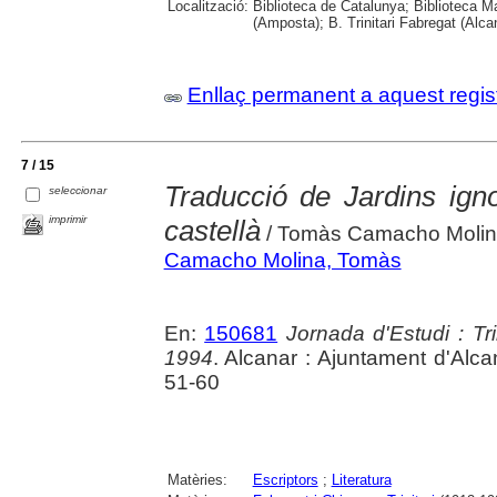
Localització:
Biblioteca de Catalunya; Biblioteca M
(Amposta); B. Trinitari Fabregat (Alc
Enllaç permanent a aquest regis
7 / 15
Traducció de Jardins igno
seleccionar
imprimir
castellà
/ Tomàs Camacho Moli
Camacho Molina, Tomàs
En:
150681
Jornada d'Estudi : Tr
1994
. Alcanar : Ajuntament d'Alca
51-60
Matèries:
Escriptors
;
Literatura