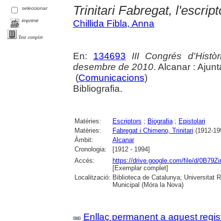
Trinitari Fabregat, l'escrip
seleccionar
imprimir
Chillida Fibla, Anna
Text complet
En:
134693
III Congrés d'Histò
desembre de 2010
. Alcanar : Ajun
(
Comunicacions
)
Bibliografia.
Matèries:
Escriptors
;
Biografia
;
Epistolari
Matèries:
Fabregat i Chimeno, Trinitari
(1912-19
Àmbit:
Alcanar
Cronologia:
[1912 - 1994]
Accés:
https://drive.google.com/file/d
[Exemplar complet]
Localització:
Biblioteca de Catalunya; Universitat Ro
Municipal (Móra la Nova)
Enllaç permanent a aquest regis