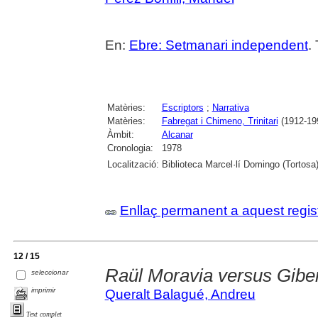
En:
Ebre: Setmanari independent
.
Matèries:
Escriptors
;
Narrativa
Matèries:
Fabregat i Chimeno, Trinitari
(1912-19
Àmbit:
Alcanar
Cronologia:
1978
Localització:
Biblioteca Marcel·lí Domingo (Tortosa
Enllaç permanent a aquest regis
12 / 15
Raül Moravia versus Giber
seleccionar
imprimir
Queralt Balagué, Andreu
Text complet