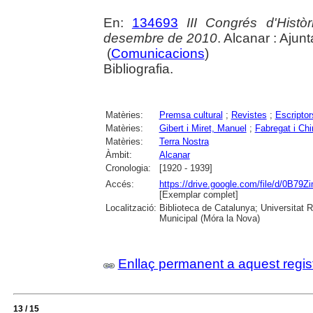
En:
134693
III Congrés d'Histò
desembre de 2010
. Alcanar : Ajun
(
Comunicacions
)
Bibliografia.
Matèries:
Premsa cultural
;
Revistes
;
Escriptor
Matèries:
Gibert i Miret, Manuel
;
Fabregat i Chi
Matèries:
Terra Nostra
Àmbit:
Alcanar
Cronologia:
[1920 - 1939]
Accés:
https://drive.google.com/file/d
[Exemplar complet]
Localització:
Biblioteca de Catalunya; Universitat Ro
Municipal (Móra la Nova)
Enllaç permanent a aquest regis
13 / 15