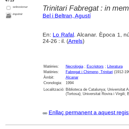
4 / 15
Trinitari Fabregat : in me
seleccionar
imprimir
Bel i Beltran, Agustí
En:
Lo Rafal
. Alcanar. Època 1, 
24-26 : il. (
Arrels
)
Matèries:
Necrologia
;
Escriptors
;
Literatura
Matèries:
Fabregat i Chimeno, Trinitari
(1912-19
Àmbit:
Alcanar
Cronologia:
1994
Localització:
Biblioteca de Catalunya; Universitat 
(Tortosa); Universitat Rovira i Virgili; 
Enllaç permanent a aquest regis