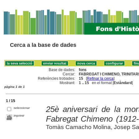
Cerca a la base de dades
Base de dades:
fons
Cercar:
FABREGAT I CHIMENO, TRINITARI 
Referències trobades:
15
[
Refinar la cerca
]
Mostrant:
1 .. 15
en el format [
Estàndard
]
pàgina 1 de 1
1 / 15
25è aniversari de la mort
seleccionar
imprimir
Fabregat Chimeno (1912-
Tomàs Camacho Molina, Josep San