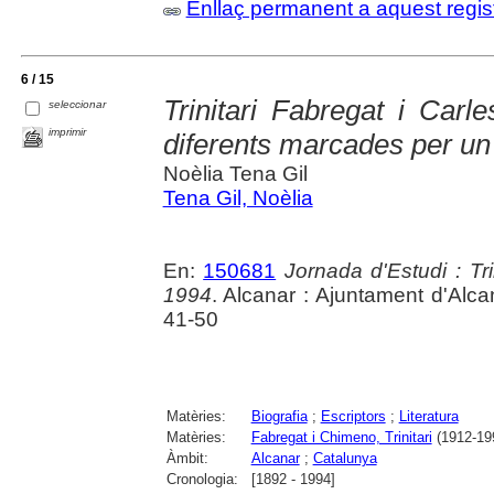
Enllaç permanent a aquest regis
6 / 15
Trinitari Fabregat i Carl
seleccionar
imprimir
diferents marcades per un 
Noèlia Tena Gil
Tena Gil, Noèlia
En:
150681
Jornada d'Estudi : Tr
1994
. Alcanar : Ajuntament d'Alca
41-50
Matèries:
Biografia
;
Escriptors
;
Literatura
Matèries:
Fabregat i Chimeno, Trinitari
(1912-19
Àmbit:
Alcanar
;
Catalunya
Cronologia:
[1892 - 1994]