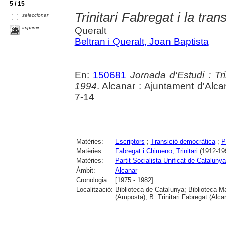
5 / 15
Trinitari Fabregat i la tran
seleccionar
imprimir
Queralt
Beltran i Queralt, Joan Baptista
En:
150681
Jornada d'Estudi : Tr
1994
. Alcanar : Ajuntament d'Alca
7-14
Matèries:
Escriptors
;
Transició democràtica
;
P
Matèries:
Fabregat i Chimeno, Trinitari
(1912-19
Matèries:
Partit Socialista Unificat de Catalun
Àmbit:
Alcanar
Cronologia:
[1975 - 1982]
Localització:
Biblioteca de Catalunya; Biblioteca M
(Amposta); B. Trinitari Fabregat (Alc