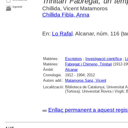
Trinitari Fabregat, un te
imprimir
Chillida, Vicent Matamoros
Chillida Fibla, Anna
En:
Lo Rafal
. Alcanar, núm. 116 (tar
Matèries:
Escriptors
;
Investigació científica
;
L
Matèries:
Fabregat i Chimeno, Trinitari
(1912-19
Àmbit:
Alcanar
Cronologia:
1912 - 1994; 2012
Autors add.:
Matamoros Sanz, Vicent
Localització:
Biblioteca de Catalunya; Universitat 
(Tortosa); Universitat Rovira i Virgili; 
Enllaç permanent a aquest regis