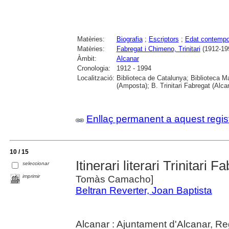
Matèries:
Biografia
;
Escriptors
;
Edat contempo
Matèries:
Fabregat i Chimeno, Trinitari
(1912-19
Àmbit:
Alcanar
Cronologia:
1912 - 1994
Localització:
Biblioteca de Catalunya; Biblioteca M
(Amposta); B. Trinitari Fabregat (Alc
Enllaç permanent a aquest regis
10 / 15
Itinerari literari Trinitari F
seleccionar
imprimir
Tomàs Camacho]
Beltran Reverter, Joan Baptista
Alcanar : Ajuntament d'Alcanar, Re