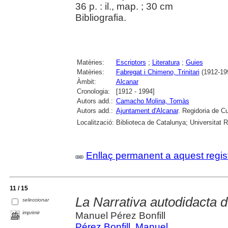
36 p. : il., map. ; 30 cm
Bibliografia.
Matèries:
Escriptors
;
Literatura
;
Guies
Matèries:
Fabregat i Chimeno, Trinitari
(1912-19
Àmbit:
Alcanar
Cronologia:
[1912 - 1994]
Autors add.:
Camacho Molina, Tomàs
Autors add.:
Ajuntament d'Alcanar
. Regidoria de Cu
Localització:
Biblioteca de Catalunya; Universitat Rov
Enllaç permanent a aquest regis
11 / 15
La Narrativa autodidacta d
seleccionar
imprimir
Manuel Pérez Bonfill
Pérez Bonfill, Manuel