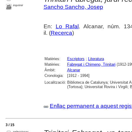
imprimir
Sancho Sancho, Josep
En:
Lo Rafal
. Alcanar, núm. 134
il. (
Recerca
)
Matèries:
Escriptors
;
Literatura
Matèries:
Fabregat i Chimeno, Trinitari
(1912-19
Àmbit:
Alcanar
Cronologia:
[1912 - 1994]
Localització:
Biblioteca de Catalunya; Universitat 
(Tortosa); Universitat Rovira i Virgili; 
Enllaç permanent a aquest regis
3 / 15
seleccionar