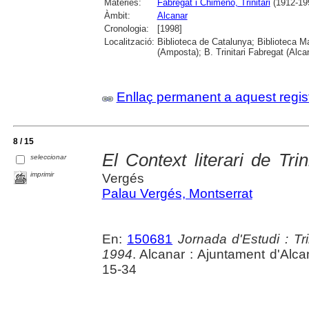
Matèries:
Fabregat i Chimeno, Trinitari
(1912-19
Àmbit:
Alcanar
Cronologia:
[1998]
Localització:
Biblioteca de Catalunya; Biblioteca M
(Amposta); B. Trinitari Fabregat (Alc
Enllaç permanent a aquest regis
8 / 15
El Context literari de Trin
seleccionar
imprimir
Vergés
Palau Vergés, Montserrat
En:
150681
Jornada d'Estudi : Tr
1994
. Alcanar : Ajuntament d'Alca
15-34