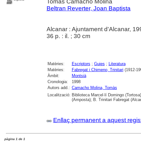
Tomàs Camacho Molina
Beltran Reverter, Joan Baptista
Alcanar : Ajuntament d'Alcanar, 19
36 p. : il. ; 30 cm
Matèries:
Escriptors
;
Guies
;
Literatura
Matèries:
Fabregat i Chimeno, Trinitari
(1912-19
Àmbit:
Montsià
Cronologia:
1998
Autors add.:
Camacho Molina, Tomàs
Localització:
Biblioteca Marcel·lí Domingo (Tortosa
(Amposta); B. Trinitari Fabregat (Alca
Enllaç permanent a aquest regis
pàgina 1 de 1