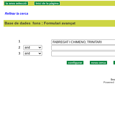
Refinar la cerca
Base de dades
fons : Formulari avançat
Cercar:
1
2
3
Sea
Powered