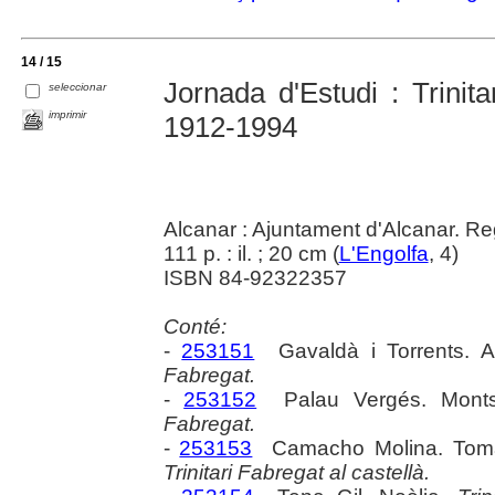
14 / 15
Jornada d'Estudi : Trinit
seleccionar
imprimir
1912-1994
Alcanar : Ajuntament d'Alcanar. Re
111 p. : il. ; 20 cm (
L'Engolfa
, 4)
ISBN 84-92322357
Conté:
-
253151
Gavaldà i Torrents. A
Fabregat.
-
253152
Palau Vergés. Monts
Fabregat.
-
253153
Camacho Molina. Tom
Trinitari Fabregat al castellà.