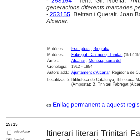
-
253154
Tena Gil. Noèlia.
Tri
generacions diferents marcades per
-
253155
Beltran i Queralt. Joan B
Alcanar.
Matèries:
Escriptors
;
Biografia
Matèries:
Fabregat i Chimeno, Trinitari
(1912-19
Àmbit:
Alcanar
;
Montsià, serra del
Cronologia:
1912 - 1994
Autors add.:
Ajuntament d'Alcanar
. Regidoria de Cu
Localització:
Biblioteca de Catalunya; Biblioteca M
(Amposta); B. Trinitari Fabregat (Alc
Enllaç permanent a aquest regis
15 / 15
Itinerari literari Trinitari 
seleccionar
imprimir