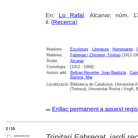
En:
Lo Rafal
. Alcanar, núm. 13
il. (
Recerca
)
Matèries:
Escriptors
;
Literatura
;
Homenatge
;
Matèries:
Fabregat i Chimeno, Trinitari
(1912-19
Àmbit:
Alcanar
Cronologia:
[1912 - 1994]
Autors add.:
Beltran Reverter, Joan Baptista
;
Cam
Barrera, Mar
Localització:
Biblioteca de Catalunya; Universitat 
(Tortosa); Universitat Rovira i Virgili; 
Enllaç permanent a aquest regis
2 / 15
Trinitari Fabregat, jardí re
seleccionar