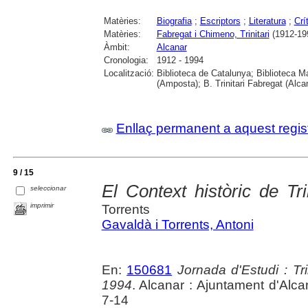
Matèries:
Biografia
;
Escriptors
;
Literatura
;
Crít
Matèries:
Fabregat i Chimeno, Trinitari
(1912-19
Àmbit:
Alcanar
Cronologia:
1912 - 1994
Localització:
Biblioteca de Catalunya; Biblioteca M
(Amposta); B. Trinitari Fabregat (Alc
Enllaç permanent a aquest regis
9 / 15
El Context històric de Tri
seleccionar
imprimir
Torrents
Gavaldà i Torrents, Antoni
En:
150681
Jornada d'Estudi : Tr
1994
. Alcanar : Ajuntament d'Alca
7-14