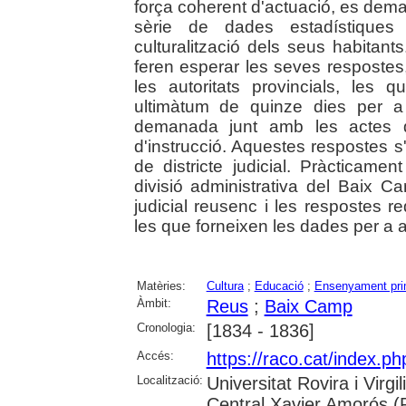
força coherent d'actuació, es dema
sèrie de dades estadístiques s
culturalització dels seus habitan
feren esperar les seves resposte
les autoritats provincials, les
ultimàtum de quinze dies per a f
demanada junt amb les actes de
d'instrucció. Aquestes respostes s
de districte judicial. Pràcticamen
divisió administrativa del Baix C
judicial reusenc i les respostes 
les que forneixen les dades per a a
Matèries:
Cultura
;
Educació
;
Ensenyament pri
Àmbit:
Reus
;
Baix Camp
Cronologia:
[1834 - 1836]
Accés:
https://raco.cat/index.p
Localització:
Universitat Rovira i Virg
Central Xavier Amorós (