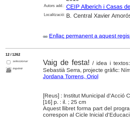
Autors add.:
CEIP Alberich i Casas d
Localització:
B. Central Xavier Amoró
Enllaç permanent a aquest regis
12 / 1262
Vaig de festa!
seleccionar
/ idea i textos:
imprimir
Sebastià Serra, projecte gràfic: Ní
Jordana Torrens, Oriol
[Reus] : Institut Municipal d'Acció 
[16] p. : il. ; 25 cm
Aquest llibret forma part del progra
correspon al Cicle Inicial d'Educaci