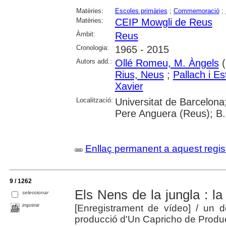
Matèries:
Escoles primàries
;
Commemoració
;
Matèries:
CEIP Mowgli de Reus
Àmbit:
Reus
Cronologia:
1965 - 2015
Autors add.:
Ollé Romeu, M. Àngels
(
Rius, Neus
;
Pallach i Es
Xavier
Localització:
Universitat de Barcelona
Pere Anguera (Reus); B.
Enllaç permanent a aquest regis
9 / 1262
Els Nens de la jungla : la 
seleccionar
imprimir
[Enregistrament de vídeo]
/ un d
producció d'Un Capricho de Produ