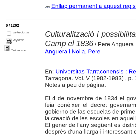
Enllaç permanent a aquest regis
6 / 1262
Culturalització i possibilit
seleccionar
imprimir
Camp el 1836
/ Pere Anguera
Anguera i Nolla, Pere
Text complet
En:
Universitas Tarraconensis : Rev
Tarragona. Vol. V (1982-1983) , p.
Notes a peu de pàgina.
El 4 de novembre de 1834 el gove
feia conèixer el decret governam
gobierno de las escuelas de primera
la creació de les escoles en aquel
El gener de l'any següent es distri
després d'una llarga i interessant