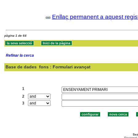
Enllaç permanent a aquest regis
pàgina 1 de 64
Refinar la cerca
Base de dades
fons : Formulari avançat
Cercar:
1
2
3
Sea
Powered