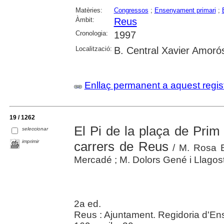
Matèries:
Congressos
;
Ensenyament primari
;
Àmbit:
Reus
Cronologia:
1997
Localització:
B. Central Xavier Amoró
Enllaç permanent a aquest regis
19 / 1262
El Pi de la plaça de Prim 
seleccionar
imprimir
carrers de Reus
/ M. Rosa B
Mercadé ; M. Dolors Gené i Llagoster
2a ed.
Reus : Ajuntament. Regidoria d'E