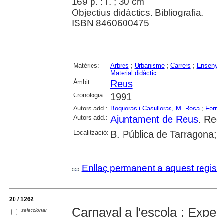
169 p. : il. ; 30 cm
Objectius didàctics. Bibliografia.
ISBN 8460600475
Matèries:
Arbres
;
Urbanisme
;
Carrers
;
Enseny
Material didàctic
Àmbit:
Reus
Cronologia:
1991
Autors add.:
Boqueras i Casulleras, M. Rosa
;
Ferr
Autors add.:
Ajuntament de Reus
. Re
Localització:
B. Pública de Tarragona
Enllaç permanent a aquest regis
20 / 1262
Carnaval a l'escola : Expe
seleccionar