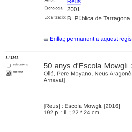
Àmbit:
Reus
Cronologia:
2001
Localització:
B. Pública de Tarragona
Enllaç permanent a aquest regis
8 / 1262
50 anys d'Escola Mowgli 
seleccionar
imprimir
Ollé, Pere Moyano, Neus Aragonès
Arnavat]
[Reus] : Escola Mowgli, [2016]
192 p. : il. ; 22 * 24 cm