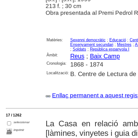
213 f. ; 30 cm
Obra presentada al Premi Pedrol Ri
Matèries:
Sexenni democràtic
;
Educació
;
Cent
Ensenyament secundari
;
Mestres
;
A
;
Soldats
;
República espanyola I
Àmbit:
Reus
;
Baix Camp
Cronologia:
1868 - 1874
Localització:
B. Centre de Lectura de
Enllaç permanent a aquest regis
17 / 1262
La Casa en relació amb 
seleccionar
imprimir
[làmines, vinyetes i guia d