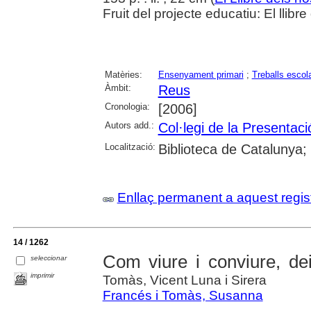
Fruit del projecte educatiu: El llibr
Matèries:
Ensenyament primari
;
Treballs escol
Àmbit:
Reus
Cronologia:
[2006]
Autors add.:
Col·legi de la Presentac
Localització:
Biblioteca de Catalunya;
Enllaç permanent a aquest regis
14 / 1262
Com viure i conviure, dei
seleccionar
imprimir
Tomàs, Vicent Luna i Sirera
Francés i Tomàs, Susanna