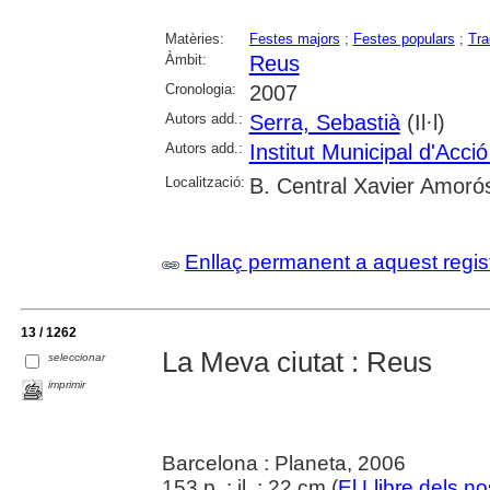
Matèries:
Festes majors
;
Festes populars
;
Tra
Àmbit:
Reus
Cronologia:
2007
Autors add.:
Serra, Sebastià
(Il·l)
Autors add.:
Institut Municipal d'Acci
Localització:
B. Central Xavier Amoró
Enllaç permanent a aquest regis
13 / 1262
La Meva ciutat : Reus
seleccionar
imprimir
Barcelona : Planeta, 2006
153 p. : il. ; 22 cm (
El Llibre dels nos