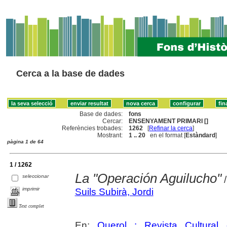
Cerca a la base de dades
Base de dades:
fons
Cercar:
ENSENYAMENT PRIMARI []
Referències trobades:
1262
[
Refinar la cerca
]
Mostrant:
1 .. 20
en el format [
Estàndard
]
pàgina 1 de 64
1 / 1262
La "Operación Aguilucho"
seleccionar
/
imprimir
Suils Subirà, Jordi
Text complet
En:
Querol : Revista Cultural