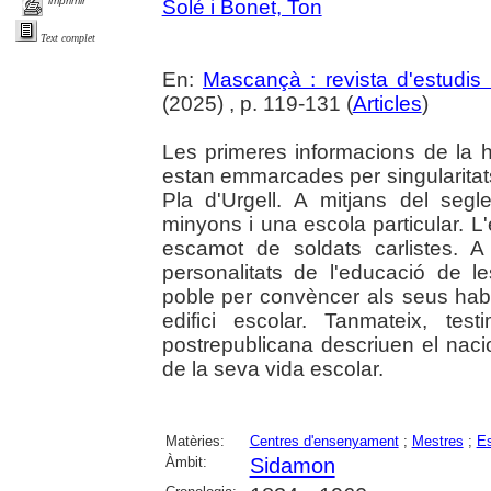
imprimir
Solé i Bonet, Ton
Text complet
En:
Mascançà : revista d'estudis 
(2025) , p. 119-131 (
Articles
)
Les primeres informacions de la 
estan emmarcades per singularitats
Pla d'Urgell. A mitjans del se
minyons i una escola particular. L
escamot de soldats carlistes. A
personalitats de l'educació de l
poble per convèncer als seus habi
edifici escolar. Tanmateix, tes
postrepublicana descriuen el naci
de la seva vida escolar.
Matèries:
Centres d'ensenyament
;
Mestres
;
Es
Àmbit:
Sidamon