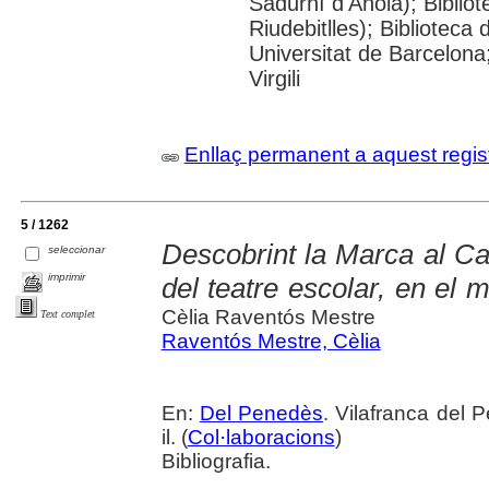
Sadurní d'Anoia); Biblio
Riudebitlles); Bibliotec
Universitat de Barcelona
Virgili
Enllaç permanent a aquest regis
5 / 1262
Descobrint la Marca al Cast
seleccionar
imprimir
del teatre escolar, en el
Cèlia Raventós Mestre
Text complet
Raventós Mestre, Cèlia
En:
Del Penedès
. Vilafranca del 
il. (
Col·laboracions
)
Bibliografia.