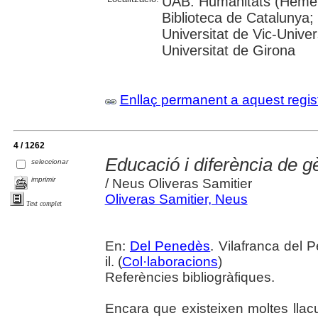
UAB: Humanitats (Hemero
Biblioteca de Catalunya;
Universitat de Vic-Univer
Universitat de Girona
Enllaç permanent a aquest regis
4 / 1262
Educació i diferència de g
seleccionar
imprimir
/ Neus Oliveras Samitier
Oliveras Samitier, Neus
Text complet
En:
Del Penedès
. Vilafranca del 
il. (
Col·laboracions
)
Referències bibliogràfiques.
Encara que existeixen moltes lla