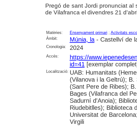
Pregó de sant Jordi pronunciat al 
de Vilafranca el divendres 21 d'abr
Matèries:
Ensenyament primari
;
Activitats esco
Àmbit:
Múnia, la
- Castellví de 
Cronologia:
2024
Accés:
https://www.iepenedese
id=41
[exemplar complet
Localització:
UAB: Humanitats (Hemero
(Vilanova i la Geltrú); B
(Sant Pere de Ribes); B.
Bages (Vilafranca del P
Sadurní d'Anoia); Biblio
Riudebitlles); Bibliotec
Universitat de Barcelona
Virgili