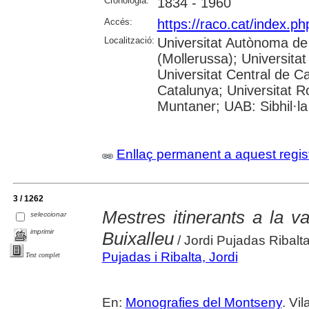
Cronologia:
1834 - 1960
Accés:
https://raco.cat/index.
Localització:
Universitat Autònoma de
(Mollerussa); Universitat
Universitat Central de Ca
Catalunya; Universitat Rov
Muntaner; UAB: Sibhil·la
Enllaç permanent a aquest regis
3 / 1262
Mestres itinerants a la va
seleccionar
imprimir
Buixalleu
/ Jordi Pujadas Ribalt
Pujadas i Ribalta, Jordi
Text complet
En:
Monografies del Montseny
. Vi