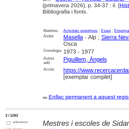
(primavera 2026), p. 34-37 : il. (
Hist
Bibliografia i fonts.
Matèries:
Activitats esportives
;
Esquí
;
Ensenya
Àmbit:
Masella
- Alp ;
Sierra Ne
Osca
Cronologia:
1973 - 1977
Autors
Piguillem, Àngels
add.:
Accés:
https://www.recercacerdan
[exemplar complet]
Enllaç permanent a aquest regis
2 / 1262
Mestres i escoles de Sid
seleccionar