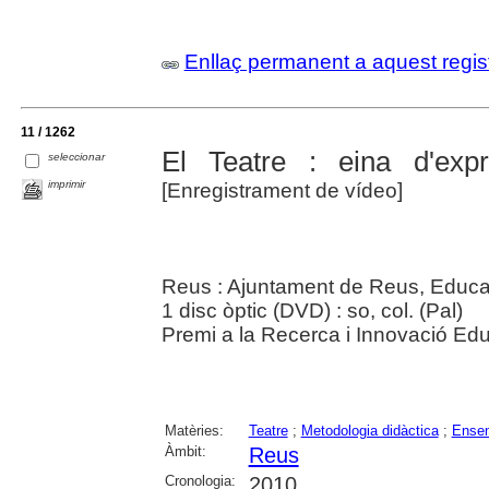
Enllaç permanent a aquest regis
11 / 1262
El Teatre : eina d'exp
seleccionar
imprimir
[Enregistrament de vídeo]
Reus : Ajuntament de Reus, Educa
1 disc òptic (DVD) : so, col. (Pal)
Premi a la Recerca i Innovació Edu
Matèries:
Teatre
;
Metodologia didàctica
;
Ensen
Àmbit:
Reus
Cronologia:
2010