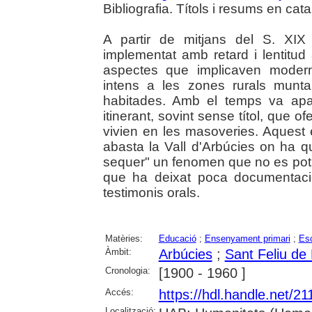
Bibliografia. Títols i resums en cata
A partir de mitjans del S. XIX 
implementat amb retard i lentitud 
aspectes que implicaven modern
intens a les zones rurals munta
habitades. Amb el temps va aparè
itinerant, sovint sense títol, que o
vivien en les masoveries. Aquest e
abasta la Vall d'Arbúcies on ha q
sequer" un fenomen que no es pot 
que ha deixat poca documentaci
testimonis orals.
Matèries:
Educació
;
Ensenyament primari
;
Esc
Àmbit:
Arbúcies
;
Sant Feliu de 
Cronologia:
[1900 - 1960 ]
Accés:
https://hdl.handle.net/2
Localització: