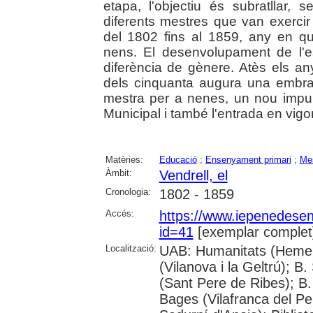
etapa, l'objectiu és subratllar, 
diferents mestres que van exercir 
del 1802 fins al 1859, any en q
nens. El desenvolupament de l'
diferència de gènere. Atès els an
dels cinquanta augura una embran
mestra per a nenes, un nou impuls
Municipal i també l'entrada en vigor
Matèries:
Educació
;
Ensenyament primari
;
Me
Àmbit:
Vendrell, el
Cronologia:
1802 - 1859
Accés:
https://www.iepenedese
id=41
[exemplar complet
Localització:
UAB: Humanitats (Hemero
(Vilanova i la Geltrú); B
(Sant Pere de Ribes); B.
Bages (Vilafranca del P