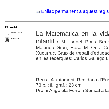
Enllaç permanent a aquest regis
15 / 1262
La Matemàtica en la vid
seleccionar
imprimir
infantil
/ M. Isabel Prats Benav
Malonda Grau, Rosa M. Ortiz Co
Xucurruc, Grup de treball d'educac
en les recerques: Carlos Gallego 
Reus : Ajuntament, Regidoria d'E
73 p. : il., gràf. ; 28 cm
Premi Angeleta Ferrer i Sensat a l