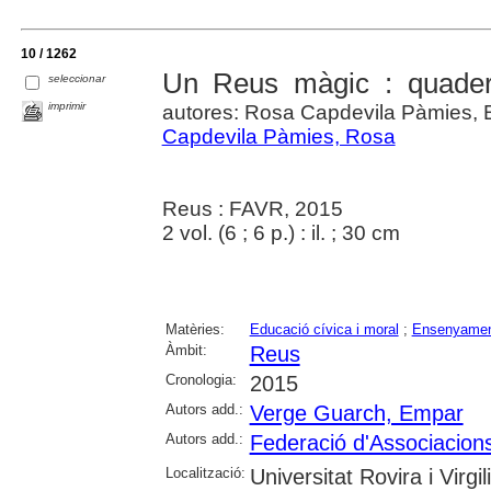
10 / 1262
Un Reus màgic : quader
seleccionar
imprimir
autores: Rosa Capdevila Pàmies,
Capdevila Pàmies, Rosa
Reus : FAVR, 2015
2 vol. (6 ; 6 p.) : il. ; 30 cm
Matèries:
Educació cívica i moral
;
Ensenyament
Àmbit:
Reus
Cronologia:
2015
Autors add.:
Verge Guarch, Empar
Autors add.:
Federació d'Associacion
Localització:
Universitat Rovira i Virg