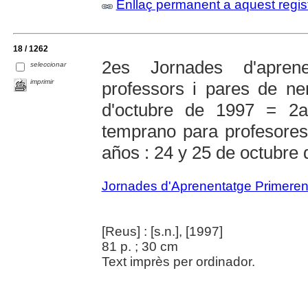
Enllaç permanent a aquest regis
18 / 1262
2es Jornades d'apren
seleccionar
imprimir
professors i pares de n
d'octubre de 1997 = 2a
temprano para profesores
años : 24 y 25 de octubre
Jornades d'Aprenentatge Primere
[Reus] : [s.n.], [1997]
81 p. ; 30 cm
Text imprès per ordinador.