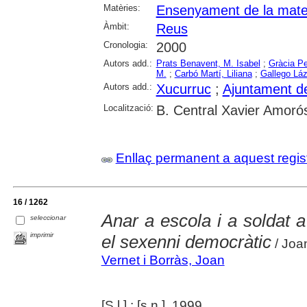
Matèries:
Ensenyament de la mat
Àmbit:
Reus
Cronologia:
2000
Autors add.:
Prats Benavent, M. Isabel
;
Gràcia Pel
M.
;
Carbó Martí, Liliana
;
Gallego Láz
Autors add.:
Xucurruc
;
Ajuntament d
Localització:
B. Central Xavier Amoró
Enllaç permanent a aquest regis
16 / 1262
Anar a escola i a soldat 
seleccionar
imprimir
el sexenni democràtic
/ Joa
Vernet i Borràs, Joan
[S.l.] : [s.n.], 1999