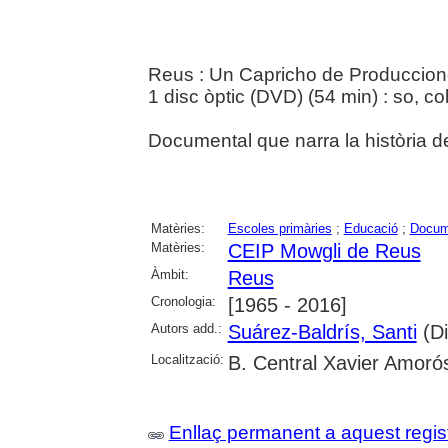
Reus : Un Capricho de Produccion
1 disc òptic (DVD) (54 min) : so, col
Documental que narra la història d
Matèries:
Escoles primàries
;
Educació
;
Docum
Matèries:
CEIP Mowgli de Reus
Àmbit:
Reus
Cronologia:
[1965 - 2016]
Autors add.:
Suárez-Baldrís, Santi
(Di
Localització:
B. Central Xavier Amoró
Enllaç permanent a aquest regis