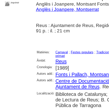
imprimir
Anglès i Joanpere, Montsant Fonts 
Anglès i Joanpere, Montserrat
Reus : Ajuntament de Reus, Regido
91 p. : il. ; 21 cm
Matèries:
Carnaval
;
Festes populars
;
Tradicio
primari
Àmbit:
Reus
Cronologia:
[1989]
Autors add.:
Fonts i Pallach, Montsan
Autors add.:
Centre de Documentació 
Ajuntament de Reus
. Re
Localització:
Biblioteca de Catalunya; U
de Lectura de Reus; B. 
Pública de Tarragona