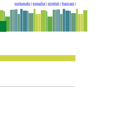
português
|
español
|
english
|
français
|