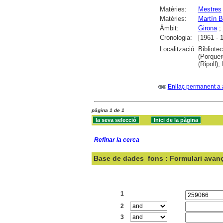
Matèries:
Mestres
Matèries:
Martín B
Àmbit:
Girona
;
Cronologia:
[1961 - 
Localització:
Bibliote
(Porquer
(Ripoll)
Enllaç permanent a 
pàgina 1 de 1
Refinar la cerca
Base de dades
fons : Formulari avan
Cercar:
1
2
3