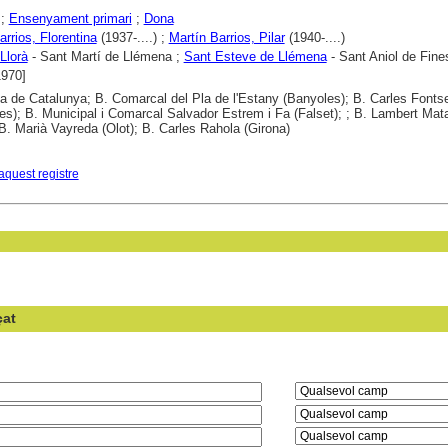
;
Ensenyament primari
;
Dona
arrios, Florentina
(1937-....) ;
Martín Barrios, Pilar
(1940-....)
Llorà
- Sant Martí de Llémena ;
Sant Esteve de Llémena
- Sant Aniol de Fine
1970]
ca de Catalunya; B. Comarcal del Pla de l'Estany (Banyoles); B. Carles Fonts
es); B. Municipal i Comarcal Salvador Estrem i Fa (Falset); ; B. Lambert Mat
; B. Marià Vayreda (Olot); B. Carles Rahola (Girona)
aquest registre
çat
en el camp: