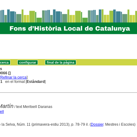
ns
066 []
[
Refinar la cerca
]
 1
en el format [
Estàndard
]
artín
/ text Meritxell Daranas
ell
 la Selva, Núm. 11 (primavera-estiu 2013), p. 78-79 il. (
Dossier
. Mestres i Escoles)