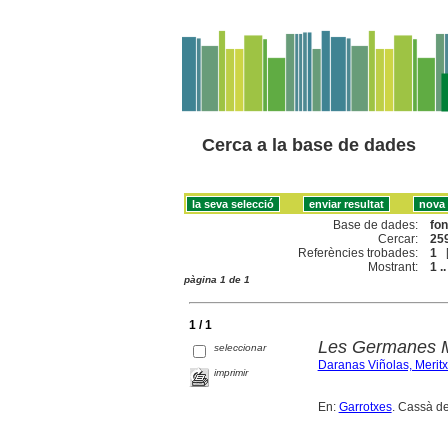
Cerca a la base de dades
Base de dades:
fo
Cercar:
259
Referències trobades:
1
Mostrant:
1 ..
pàgina 1 de 1
1 / 1
Les Germanes M
seleccionar
Daranas Viñolas, Meritx
imprimir
En:
Garrotxes
. Cassà de