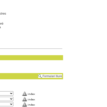
stres
eré
a
Formulari lliure