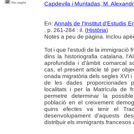
Capdevila i Muntadas, M. Alexand
Text complet
En:
Annals de l'Institut d'Estudis
, p. 261-284 : il. (
Història
)
Notes a peu de pàgina. Inclou apè
Tot i que l'estudi de la immigració
dins la historiografia catalana, 
aprofundida i d'àmbit comarcal s
cas, el present article té per obj
onada migratòria dels segles XVI i XV
de les dades proporcionades pe
localitats i per la Matrícula de
permetre determinar la possibl
població en el creixement demogr
quins efectes va tenir el Tra
desenvolupament d'aquests de
distribuir els immigrants francesos a