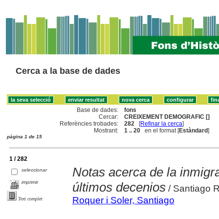
Cerca a la base de dades
Base de dades:
fons
Cercar:
CREIXEMENT DEMOGRAFIC []
Referències trobades:
282
[
Refinar la cerca
]
Mostrant:
1 .. 20
en el format [
Estàndard
]
pàgina 1 de 15
1 / 282
Notas acerca de la inmigr
seleccionar
imprimir
últimos decenios
/ Santiago 
Roquer i Soler, Santiago
Text complet