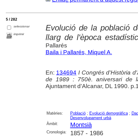
5 / 282
Evolució de la població 
seleccionar
imprimir
llarg de l'època estadíst
Pallarés
Baila i Pallarés, Miquel A.
En:
134694
I Congrés d'Història d'
de 1989 : 750è. aniversari de 
Ajuntament d'Alcanar, DL 1990. p.
Matèries:
Població
;
Evolució demogràfica
;
Dad
Desenvolupament urbà
Àmbit:
Montsià
Cronologia:
1857 - 1986