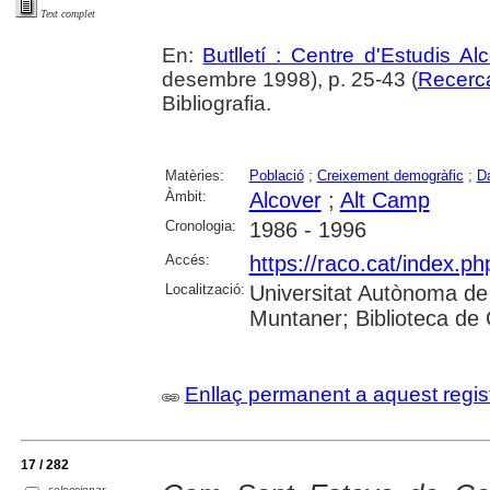
Text complet
En:
Butlletí : Centre d'Estudis A
desembre 1998), p. 25-43 (
Recerc
Bibliografia.
Matèries:
Població
;
Creixement demogràfic
;
D
Àmbit:
Alcover
;
Alt Camp
Cronologia:
1986 - 1996
Accés:
https://raco.cat/index.ph
Localització:
Universitat Autònoma de
Muntaner; Biblioteca de
Enllaç permanent a aquest regis
17 / 282
seleccionar