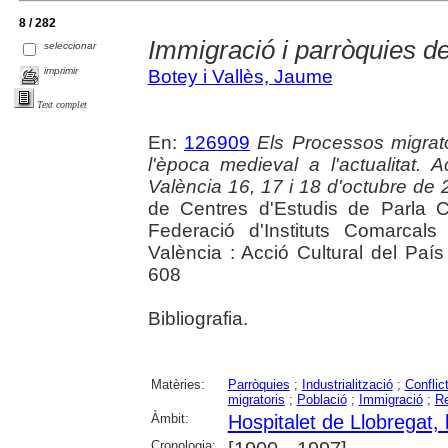
8 / 282
Immigració i parròquies de
seleccionar
imprimir
Botey i Vallès, Jaume
Text complet
En:
126909
Els Processos migrato
l'època medieval a l'actualitat
València 16, 17 i 18 d'octubre de
de Centres d'Estudis de Parla C
Federació d'Instituts Comarcals
València : Acció Cultural del Paí
608
Bibliografia.
Matèries:
Parròquies
;
Industrialització
;
Conflict
migratoris
;
Població
;
Immigració
;
Re
Àmbit:
Hospitalet de Llobregat, l
Cronologia: