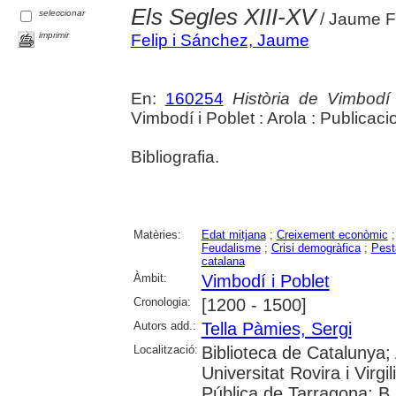
Els Segles XIII-XV
seleccionar
/ Jaume Fe
imprimir
Felip i Sánchez, Jaume
En:
160254
Història de Vimbodí 
Vimbodí i Poblet : Arola : Publica
Bibliografia.
Matèries:
Edat mitjana
;
Creixement econòmic
Feudalisme
;
Crisi demogràfica
;
Pest
catalana
Àmbit:
Vimbodí i Poblet
Cronologia:
[1200 - 1500]
Autors add.:
Tella Pàmies, Sergi
Localització:
Biblioteca de Catalunya;
Universitat Rovira i Virg
Pública de Tarragona; B