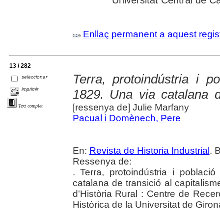
Universitat Central de C
Enllaç permanent a aquest regis
13 / 282
Terra, protoindústria i p
seleccionar
imprimir
1829. Una via catalana d
[ressenya de] Julie Marfany
Text complet
Pacual i Domènech, Pere
En:
Revista de Historia Industrial
. 
Ressenya de:
. Terra, protoindústria i poblac
catalana de transició al capitalism
d'Història Rural : Centre de Recer
Històrica de la Universitat de Giro