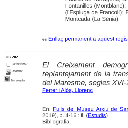
Fontanilles (Montblanc
(l'Espluga de Francolí); 
Montcada (La Sènia)
Enllaç permanent a aquest regis
20 / 282
El Creixement demogr
seleccionar
imprimir
replantejament de la tran
del Maresme, segles XVI-X
Text complet
Ferrer i Alòs, Llorenç
En:
Fulls del Museu Arxiu de Sa
2019), p. 4-16 : il. (
Estudis
)
Bibliografia.