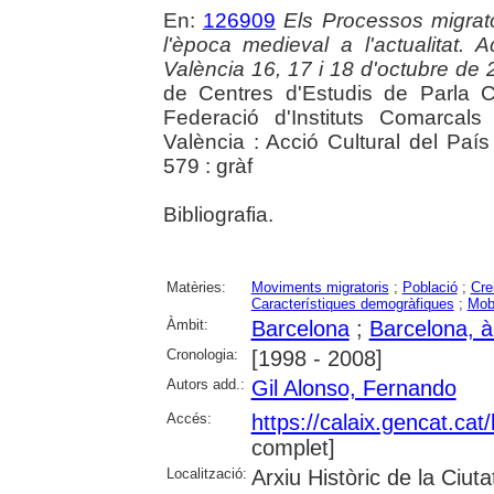
En:
126909
Els Processos migrato
l'època medieval a l'actualitat
València 16, 17 i 18 d'octubre de
de Centres d'Estudis de Parla C
Federació d'Instituts Comarcals
València : Acció Cultural del Paí
579 : gràf
Bibliografia.
Matèries:
Moviments migratoris
;
Població
;
Cre
Característiques demogràfiques
;
Mobi
Àmbit:
Barcelona
;
Barcelona, à
Cronologia:
[1998 - 2008]
Autors add.:
Gil Alonso, Fernando
Accés:
https://calaix.gencat.ca
complet]
Localització:
Arxiu Històric de la Ciut