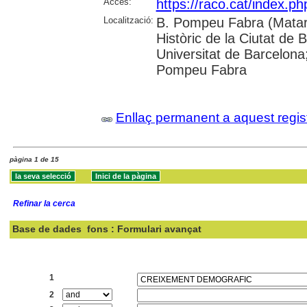
Accés:
https://raco.cat/index.
Localització:
B. Pompeu Fabra (Mataró
Històric de la Ciutat de 
Universitat de Barcelona;
Pompeu Fabra
Enllaç permanent a aquest regis
pàgina 1 de 15
Refinar la cerca
Base de dades
fons : Formulari avançat
Cercar:
1
2