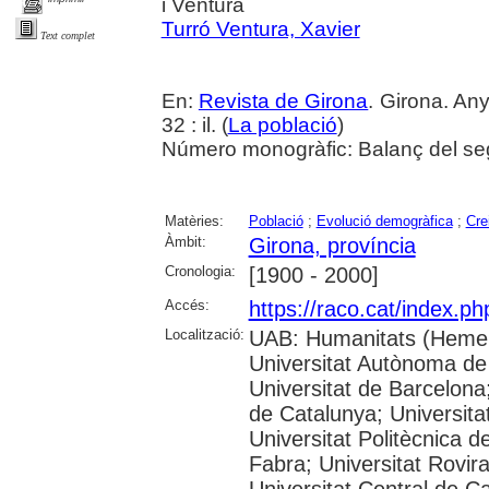
i Ventura
Turró Ventura, Xavier
Text complet
En:
Revista de Girona
. Girona. An
32 : il. (
La població
)
Número monogràfic: Balanç del se
Matèries:
Població
;
Evolució demogràfica
;
Cre
Àmbit:
Girona, província
Cronologia:
[1900 - 2000]
Accés:
https://raco.cat/index.p
Localització:
UAB: Humanitats (Hemer
Universitat Autònoma de
Universitat de Barcelona;
de Catalunya; Universitat
Universitat Politècnica 
Fabra; Universitat Rovira 