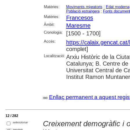
Matèries:
Moviments migratoris
;
Edat moderna
Població estrangera
;
Fonts document
Matèries:
Francesos
Àmbit:
Maresme
Cronologia:
[1500 - 1700]
Accés:
https://calaix.gencat.ca
complet]
Localització:
Arxiu Històric de la Ciut
Catalunya; B. Centre de 
Universitat Central de Cat
Institut Ramon Muntane
Enllaç permanent a aquest regis
12 / 282
Creixement demogràfic i 
seleccionar
imprimir