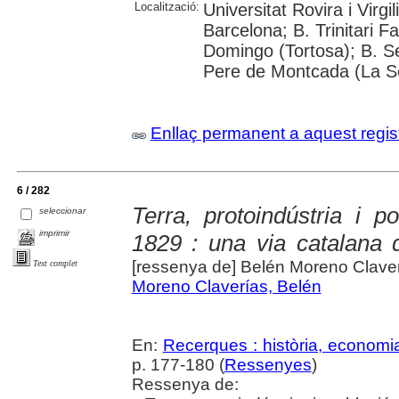
Localització:
Universitat Rovira i Virg
Barcelona; B. Trinitari F
Domingo (Tortosa); B. S
Pere de Montcada (La Sè
Enllaç permanent a aquest regis
6 / 282
Terra, protoindústria i p
seleccionar
imprimir
1829 : una via catalana d
[ressenya de] Belén Moreno Clave
Text complet
Moreno Claverías, Belén
En:
Recerques : història, economia
p. 177-180 (
Ressenyes
)
Ressenya de: