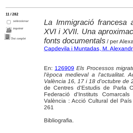
11 / 282
La Immigració francesa 
seleccionar
imprimir
XVI i XVII. Una aproximaci
fonts documentals
Text complet
/ per Ale
Capdevila i Muntadas, M. Alexand
En:
126909
Els Processos migrato
l'època medieval a l'actualitat
València 16, 17 i 18 d'octubre de
de Centres d'Estudis de Parla C
Federació d'Instituts Comarcals
València : Acció Cultural del Paí
261
Bibliografia.