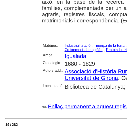
això, en la base de la recerca 
famílies, complementada per un a
agraris, registres fiscals, compta
matrimonials i correspondència. (Edi
Matèries:
Industrialització
;
Tinença de la terra
Creixement demogràfic
;
Protoindustri
Àmbit:
Igualada
Cronologia:
1680 - 1829
Autors add.:
Associació d'Història Ru
Universitat de Girona
. C
Localització:
Biblioteca de Catalunya;
Enllaç permanent a aquest regis
19 / 282