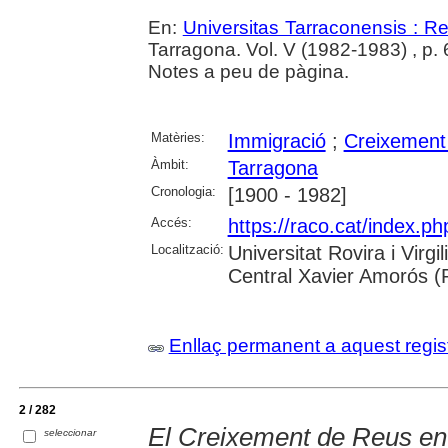
En:
Universitas Tarraconensis : Rev
Tarragona. Vol. V (1982-1983) , p. 63
Notes a peu de pàgina.
Matèries:
Immigració
;
Creixement
Àmbit:
Tarragona
Cronologia:
[1900 - 1982]
Accés:
https://raco.cat/index.p
Localització:
Universitat Rovira i Virg
Central Xavier Amorós (
Enllaç permanent a aquest regis
2 / 282
El Creixement de Reus en
seleccionar