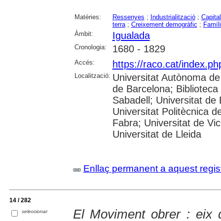
Matèries:
Ressenyes
;
Industrialització
;
Capita
terra
;
Creixement demogràfic
;
Famíl
Àmbit:
Igualada
Cronologia:
1680 - 1829
Accés:
https://raco.cat/index.ph
Localització:
Universitat Autònoma de 
de Barcelona; Biblioteca 
Sabadell; Universitat de 
Universitat Politècnica 
Fabra; Universitat de Vic
Universitat de Lleida
Enllaç permanent a aquest regis
14 / 282
El Moviment obrer : eix 
seleccionar