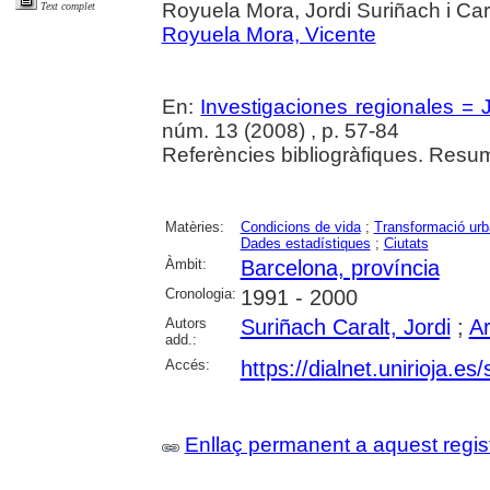
Royuela Mora, Jordi Suriñach i Car
Text complet
Royuela Mora, Vicente
En:
Investigaciones regionales = 
núm. 13 (2008) , p. 57-84
Referències bibliogràfiques. Resum
Matèries:
Condicions de vida
;
Transformació ur
Dades estadístiques
;
Ciutats
Àmbit:
Barcelona, província
Cronologia:
1991 - 2000
Autors
Suriñach Caralt, Jordi
;
Ar
add.:
Accés:
https://dialnet.unirioja.e
Enllaç permanent a aquest regis