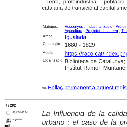
. Terra, protoindústria i poblac
catalana de transició al capitalism
Matèries:
Ressenyes
;
Industrialització
;
Protoin
Agricultura
;
Propietat de la terra
;
Tin
Àmbit:
Igualada
Cronologia:
1680 - 1829
Accés:
https://raco.cat/index.p
Localització:
Biblioteca de Catalunya
Institut Ramon Muntaner;
Enllaç permanent a aquest regis
7 / 282
La Influencia de la calid
seleccionar
imprimir
urbano : el caso de la p