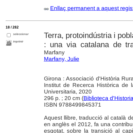
Enllaç permanent a aquest regis
18 / 282
Terra, protoindústria i pob
seleccionar
imprimir
: una via catalana de tra
Marfany
Marfany, Julie
Girona : Associació d'Història Rur
Institut de Recerca Històrica de
Universitaria, 2020
296 p. ; 20 cm (
Biblioteca d'Histori
ISBN 9788499845371
Aquest llibre, traducció al català d
en anglès el 2012, fa una contribuc
esgotat, sobre la transició al cap