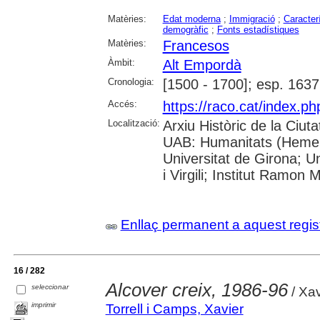
Matèries:
Edat moderna
;
Immigració
;
Caracter
demogràfic
;
Fonts estadístiques
Matèries:
Francesos
Àmbit:
Alt Empordà
Cronologia:
[1500 - 1700]; esp. 1637
Accés:
https://raco.cat/index.
Localització:
Arxiu Històric de la Ciut
UAB: Humanitats (Hemero
Universitat de Girona; U
i Virgili; Institut Ramon 
Enllaç permanent a aquest regis
16 / 282
Alcover creix, 1986-96
seleccionar
/ Xav
imprimir
Torrell i Camps, Xavier