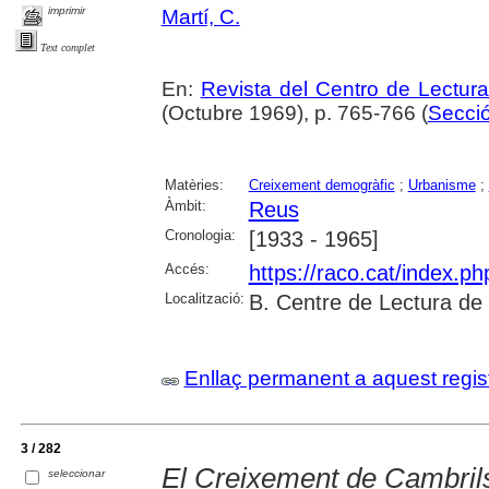
imprimir
Martí, C.
Text complet
En:
Revista del Centro de Lectur
(Octubre 1969), p. 765-766 (
Secció
Matèries:
Creixement demogràfic
;
Urbanisme
;
Àmbit:
Reus
Cronologia:
[1933 - 1965]
Accés:
https://raco.cat/index.p
Localització:
B. Centre de Lectura de
Enllaç permanent a aquest regis
3 / 282
El Creixement de Cambril
seleccionar