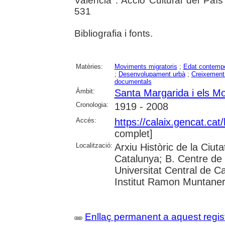
València : Acció Cultural del Paí
531
Bibliografia i fonts.
Matèries:
Moviments migratoris
;
Edat contemp
;
Desenvolupament urbà
;
Creixement
documentals
Àmbit:
Santa Margarida i els M
Cronologia:
1919 - 2008
Accés:
https://calaix.gencat.ca
complet]
Localització:
Arxiu Històric de la Ciut
Catalunya; B. Centre de 
Universitat Central de Cat
Institut Ramon Muntane
Enllaç permanent a aquest regis