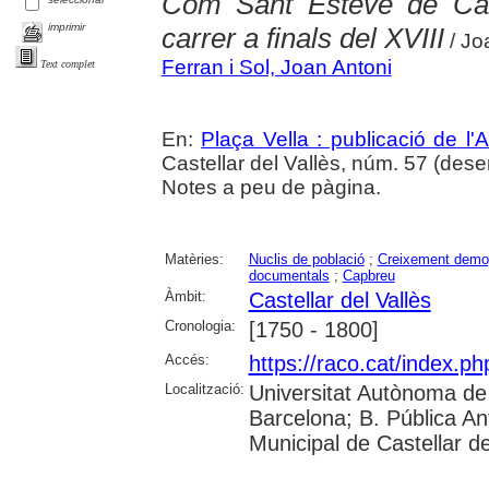
Com Sant Esteve de Cas
imprimir
carrer a finals del XVIII
/ Jo
Ferran i Sol, Joan Antoni
Text complet
En:
Plaça Vella : publicació de l'A
Castellar del Vallès, núm. 57 (dese
Notes a peu de pàgina.
Matèries:
Nuclis de població
;
Creixement demog
documentals
;
Capbreu
Àmbit:
Castellar del Vallès
Cronologia:
[1750 - 1800]
Accés:
https://raco.cat/index.ph
Localització:
Universitat Autònoma de 
Barcelona; B. Pública Anto
Municipal de Castellar de