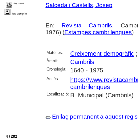
imprimir
Salceda i Castells, Josep
Text complet
En:
Revista Cambrils
. Cambr
1976) (
Estampes cambrilenques
)
Matèries:
Creixement demogràfic
Àmbit:
Cambrils
Cronologia:
1640 - 1975
Accés:
https://www.revistacambr
cambrilenques
Localització:
B. Municipal (Cambrils)
Enllaç permanent a aquest regis
4 / 282