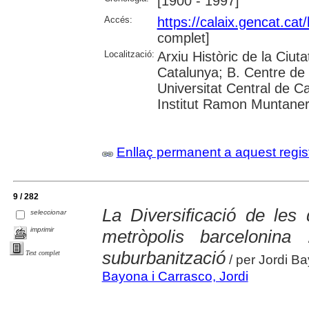
[1900 - 1997]
Accés:
https://calaix.gencat.ca
complet]
Localització:
Arxiu Històric de la Ciut
Catalunya; B. Centre de 
Universitat Central de Cat
Institut Ramon Muntane
Enllaç permanent a aquest regis
9 / 282
La Diversificació de les
seleccionar
imprimir
metròpolis barcelonina
suburbanització
Text complet
/ per Jordi B
Bayona i Carrasco, Jordi