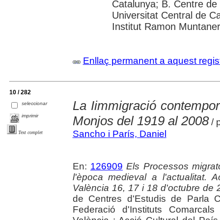
Catalunya; B. Centre de 
Universitat Central de Cat
Institut Ramon Muntane
Enllaç permanent a aquest regis
10 / 282
La Iimmigració contempor
seleccionar
imprimir
Monjos del 1919 al 2008
/ 
Sancho i París, Daniel
Text complet
En:
126909
Els Processos migrato
l'època medieval a l'actualitat
València 16, 17 i 18 d'octubre de
de Centres d'Estudis de Parla C
Federació d'Instituts Comarcals