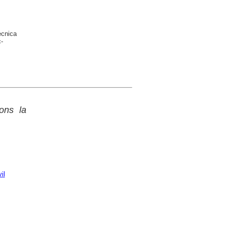
ècnica
-
ons la
il