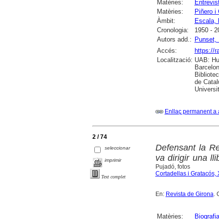
Matèries:
Entrevis
Matèries:
Piñero i
Àmbit:
Escala, l
Cronologia:
1950 - 2
Autors add.:
Punset,
Accés:
https://
Localització:
UAB: Hum
Barcelon
Bibliote
de Catal
Universi
Enllaç permanent a 
2 / 74
Defensant la Rep
seleccionar
va dirigir una ll
imprimir
Pujadó, fotos
Cortadellas i Gratacós, 
Text complet
En:
Revista de Girona
. 
Matèries:
Biografi