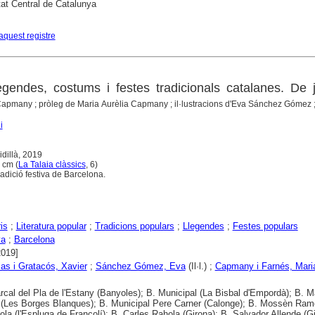
tat Central de Catalunya
aquest registre
egendes, costums i festes tradicionals catalanes. De j
 Capmany ; pròleg de Maria Aurèlia Capmany ; il·lustracions d'Eva Sánchez Gómez 
i
dillà, 2019
1 cm (
La Talaia clàssics
, 6)
adició festiva de Barcelona.
is
;
Literatura popular
;
Tradicions populars
;
Llegendes
;
Festes populars
ya
;
Barcelona
2019]
las i Gratacós, Xavier
;
Sánchez Gómez, Eva
(Il·l.) ;
Capmany i Farnés, Maria
cal del Pla de l'Estany (Banyoles); B. Municipal (La Bisbal d'Empordà); B. 
t (Les Borges Blanques); B. Municipal Pere Carner (Calonge); B. Mossèn Ra
la (l'Espluga de Francolí); B. Carles Rahola (Girona); B. Salvador Allende (Gi