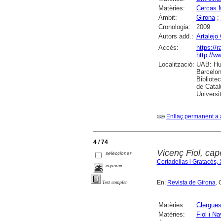
Matèries:
Cercas 
Àmbit:
Girona
;
Cronologia:
2009
Autors add.:
Artalejo
Accés:
https://
http://w
Localització:
UAB: Hum
Barcelon
Bibliote
de Catal
Universi
Enllaç permanent a 
4 / 74
Vicenç Fiol, cap
seleccionar
Cortadellas i Gratacós, 
imprimir
En:
Revista de Girona
. 
Text complet
Matèries:
Clergue
Matèries:
Fiol i N