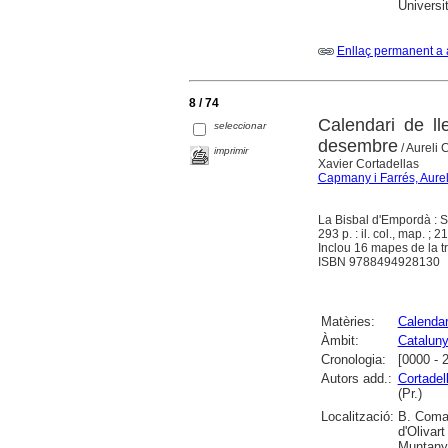
Universi
Enllaç permanent a 
8 / 74
Calendari de ll
seleccionar
desembre
/ Aureli
imprimir
Xavier Cortadellas
Capmany i Farrés, Aurel
La Bisbal d'Empordà : Si
293 p. : il. col., map. ; 2
Inclou 16 mapes de la tr
ISBN 9788494928130
Matèries:
Calendar
Àmbit:
Catalun
Cronologia:
[0000 - 
Autors add.:
Cortadel
(Pr.)
Localització:
B. Comar
d'Olivar
Muntanyo