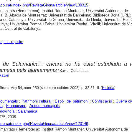
raco.cat/index.php/RevistaGirona/article/view/130315
anitats (Hemeroteca); Institut Ramon Muntaner; Universitat Autònoma de
a; B. Abadia de Montserrat; Universitat de Barcelona; Biblioteca Borja (URL);
ca de Catalunya; Universitat de Girona; Universitat de Lleida; Universitat Polit
unya; Universitat Pompeu Fabra; Universitat Rovira i Virgili; Universitat de Vic
tat Central de Catalunya
aquest registre
s de Salamanca : encara no ha estat estudiada a f
ramesa pels ajuntaments
/ Xavier Cortadellas
Xavier
Girona. Any 54, núm. 250 (setembre-octubre 2008), p. 32-37 : il. (
Història
)
ocumentals
;
Patrimoni cultural
;
Espoli del patrimoni
;
Confiscació
;
Guerra civ
la
;
Franquisme
;
Arxius municipals
província
;
Salamanca
975; 2008
raco.cat/index.php/RevistaGirona/article/view/120149
anitats (Hemeroteca); Institut Ramon Muntaner; Universitat Autònoma de