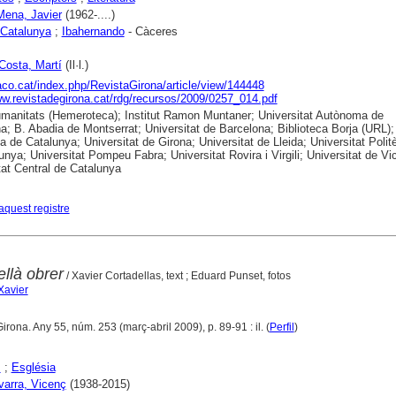
Mena, Javier
(1962-....)
Catalunya
;
Ibahernando
- Càceres
 Costa, Martí
(Il·l.)
raco.cat/index.php/RevistaGirona/article/view/144448
ww.revistadegirona.cat/rdg/recursos/2009/0257_014.pdf
anitats (Hemeroteca); Institut Ramon Muntaner; Universitat Autònoma de
a; B. Abadia de Montserrat; Universitat de Barcelona; Biblioteca Borja (URL);
ca de Catalunya; Universitat de Girona; Universitat de Lleida; Universitat Polit
unya; Universitat Pompeu Fabra; Universitat Rovira i Virgili; Universitat de Vic
tat Central de Catalunya
aquest registre
ellà obrer
/ Xavier Cortadellas, text ; Eduard Punset, fotos
Xavier
Girona. Any 55, núm. 253 (març-abril 2009), p. 89-91 : il. (
Perfil
)
s
;
Església
avarra, Vicenç
(1938-2015)