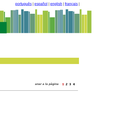
português
|
español
|
english
|
français
|
anar a la pàgina