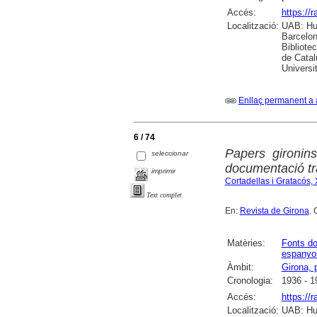
Accés:
https://
Localització:
UAB: Hum
Barcelon
Bibliote
de Catal
Universi
Enllaç permanent a 
6 / 74
Papers gironin
seleccionar
documentació t
imprimir
Cortadellas i Gratacós, 
Text complet
En:
Revista de Girona
. 
Matèries:
Fonts d
espanyo
Àmbit:
Girona, 
Cronologia:
1936 - 1
Accés:
https://
Localització:
UAB: Hum