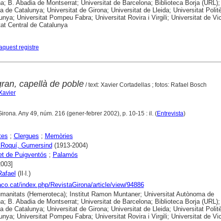
a; B. Abadia de Montserrat; Universitat de Barcelona; Biblioteca Borja (URL);
ca de Catalunya; Universitat de Girona; Universitat de Lleida; Universitat Polit
unya; Universitat Pompeu Fabra; Universitat Rovira i Virgili; Universitat de Vic
tat Central de Catalunya
aquest registre
ran, capellà de poble
/ text: Xavier Cortadellas ; fotos: Rafael Bosch
Xavier
Girona. Any 49, núm. 216 (gener-febrer 2002), p. 10-15 : il. (
Entrevista
)
tes
;
Clergues
;
Memòries
 Roquí, Gumersind
(1913-2004)
et de Puigventós
;
Palamós
2003]
Rafael
(Il·l.)
raco.cat/index.php/RevistaGirona/article/view/94886
anitats (Hemeroteca); Institut Ramon Muntaner; Universitat Autònoma de
a; B. Abadia de Montserrat; Universitat de Barcelona; Biblioteca Borja (URL);
ca de Catalunya; Universitat de Girona; Universitat de Lleida; Universitat Polit
unya; Universitat Pompeu Fabra; Universitat Rovira i Virgili; Universitat de Vic