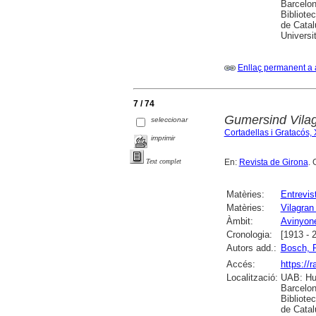
Barcelon
Bibliote
de Catal
Universi
Enllaç permanent a 
7 / 74
Gumersind Vilag
seleccionar
Cortadellas i Gratacós, 
imprimir
En:
Revista de Girona
. 
Text complet
Matèries:
Entrevis
Matèries:
Vilagran
Àmbit:
Avinyon
Cronologia:
[1913 - 
Autors add.:
Bosch, 
Accés:
https://
Localització:
UAB: Hum
Barcelon
Bibliote
de Catal