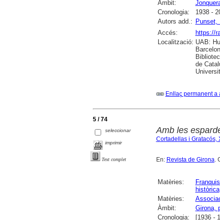
Àmbit:
Jonquera
Cronologia:
1938 - 2
Autors add.:
Punset,
Accés:
https://
Localització:
UAB: Hum
Barcelon
Bibliote
de Catal
Universi
Enllaç permanent a 
5 / 74
Amb les espard
seleccionar
Cortadellas i Gratacós, 
imprimir
En:
Revista de Girona
. 
Text complet
Matèries:
Franqui
històrica
Matèries:
Associac
Àmbit:
Girona, 
Cronologia:
[1936 - 