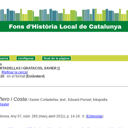
ns
RTADELLAS I GRATACOS, XAVIER []
[
Refinar la cerca
]
. 20
en el format [
Estàndard
]
ñero i Costa
/ Xavier Cortadellas, text ; Eduard Punset, fotografia
Xavier
Girona. Any 57, núm. 265 (març-abril 2011), p. 14-19 : il. (
Entrevista
)