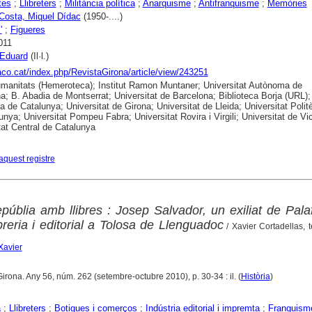
tes
;
Llibreters
;
Militància política
;
Anarquisme
;
Antifranquisme
;
Memòries
 Costa, Miquel Dídac
(1950-....)
'
;
Figueres
011
 Eduard
(Il·l.)
raco.cat/index.php/RevistaGirona/article/view/243251
anitats (Hemeroteca); Institut Ramon Muntaner; Universitat Autònoma de
a; B. Abadia de Montserrat; Universitat de Barcelona; Biblioteca Borja (URL);
ca de Catalunya; Universitat de Girona; Universitat de Lleida; Universitat Polit
unya; Universitat Pompeu Fabra; Universitat Rovira i Virgili; Universitat de Vic
tat Central de Catalunya
aquest registre
úblia amb llibres : Josep Salvador, un exiliat de Palaf
ibreria i editorial a Tolosa de Llenguadoc
/ Xavier Cortadellas, te
Xavier
Girona. Any 56, núm. 262 (setembre-octubre 2010), p. 30-34 : il. (
Història
)
a
;
Llibreters
;
Botigues i comerços
;
Indústria editorial i impremta
;
Franquism