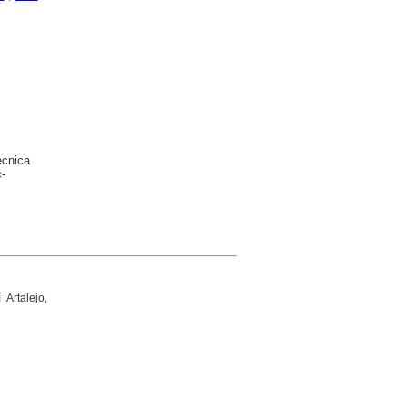
ècnica
-
 Artalejo,