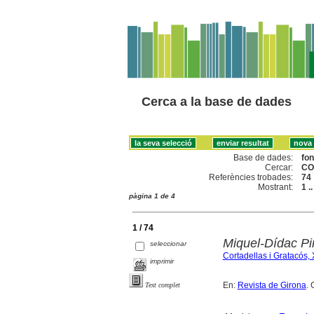
Cerca a la base de dades
Base de dades:
fo
Cercar:
CO
Referències trobades:
74
Mostrant:
1 .
pàgina 1 de 4
1 / 74
Miquel-Dídac Pi
seleccionar
Cortadellas i Gratacós, 
imprimir
En:
Revista de Girona
. 
Text complet