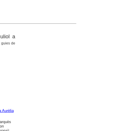
uliol a
; guies de
 Aurèlia
Marquès
mon
rona);