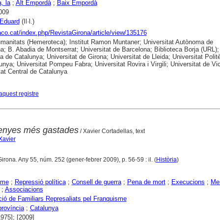
, la
;
Alt Empordà
;
Baix Empordà
009
 Eduard
(Il·l.)
raco.cat/index.php/RevistaGirona/article/view/135176
anitats (Hemeroteca); Institut Ramon Muntaner; Universitat Autònoma de
a; B. Abadia de Montserrat; Universitat de Barcelona; Biblioteca Borja (URL);
ca de Catalunya; Universitat de Girona; Universitat de Lleida; Universitat Polit
unya; Universitat Pompeu Fabra; Universitat Rovira i Virgili; Universitat de Vic
tat Central de Catalunya
aquest registre
enyes més gastades
/ Xavier Cortadellas, text
Xavier
Girona. Any 55, núm. 252 (gener-febrer 2009), p. 56-59 : il. (
Història
)
sme
;
Repressió política
;
Consell de guerra
;
Pena de mort
;
Execucions
;
Me
;
Associacions
ió de Familiars Represaliats pel Franquisme
província
;
Catalunya
1975]; [2009]