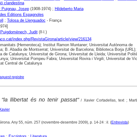
ó clandestina
r Puignau, Josep
(1908-1974) ;
Hildeberto Maria
e des Editions Espagnoles
ll
;
Tolosa de Llenguadoc
- França
1974]
 Puigdomènech, Judit
(Il·l.)
raco.cat/index.php/RevistaGirona/article/view/216134
anitats (Hemeroteca); Institut Ramon Muntaner; Universitat Autònoma de
a; B. Abadia de Montserrat; Universitat de Barcelona; Biblioteca Borja (URL);
ca de Catalunya; Universitat de Girona; Universitat de Lleida; Universitat Polit
unya; Universitat Pompeu Fabra; Universitat Rovira i Virgili; Universitat de Vic
tat Central de Catalunya
aquest registre
"la llibertat és no tenir passat"
/ Xavier Cortadellas, text ; Martí
Xavier
Girona. Any 55, núm. 257 (novembre-desembre 2009), p. 14-24 : il. (
Entrevista
)
tes
;
Escriptors
;
Literatura