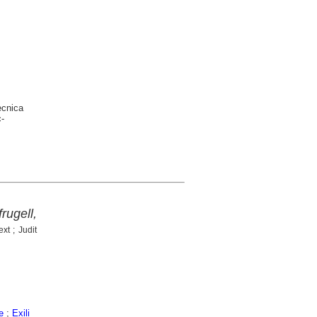
ècnica
-
rugell,
xt ; Judit
e
;
Exili