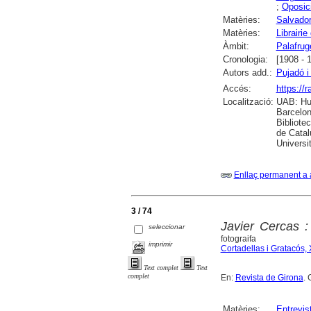
;
Oposici
Matèries:
Salvado
Matèries:
Librairi
Àmbit:
Palafruge
Cronologia:
[1908 - 
Autors add.:
Pujadó i
Accés:
https://
Localització:
UAB: Hum
Barcelon
Bibliote
de Catal
Universi
Enllaç permanent a 
3 / 74
Javier Cercas : 
seleccionar
fotograifa
imprimir
Cortadellas i Gratacós, 
Text complet
Text
complet
En:
Revista de Girona
. 
Matèries:
Entrevis