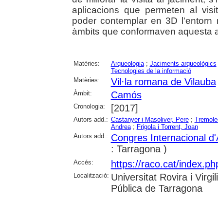
aplicacions que permeten al visi
poder contemplar en 3D l'entorn n
àmbits que conformaven aquesta an
Matèries:
Arqueologia
;
Jaciments arqueològics
Tecnologies de la informació
Matèries:
Vil·la romana de Vilauba
Àmbit:
Camós
Cronologia:
[2017]
Autors add.:
Castanyer i Masoliver, Pere
;
Tremoled
Andrea
;
Frigola i Torrent, Joan
Autors add.:
Congres Internacional d
: Tarragona )
Accés:
https://raco.cat/index.ph
Localització:
Universitat Rovira i Virg
Pública de Tarragona