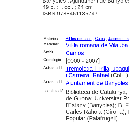
Banyoles : Ajuntament de Banyoles 
49 p. : il. col. ; 24 cm
ISBN 9788461186747
Matèries:
Vil·les romanes
;
Guies
;
Jaciments a
Matèries:
Vil·la romana de Vilauba
Àmbit:
Camós
Cronologia:
[0000 - 2007]
Autors add.:
Tremoleda i Trilla, Joaqu
i Carreira, Rafael
(Col·l.)
Autors add.:
Ajuntament de Banyoles
Localització:
Biblioteca de Catalunya; 
de Girona; Universitat Ro
l'Estany (Banyoles); B. 
Carles Rahola (Girona); 
Popular (Palafrugell)