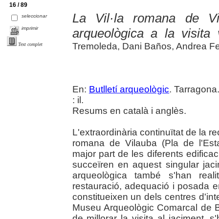
16 / 89
La Vil·la romana de Vi
seleccionar
imprimir
arqueològica a la visita v
Tremoleda, Dani Baños, Andrea Fer
Text complet
En:
Butlletí arqueològic
. Tarragona
: il.
Resums en català i anglès.
L'extraordinària continuïtat de la re
romana de Vilauba (Pla de l'Est
major part de les diferents edific
succeïren en aquest singular jaci
arqueològica també s'han realit
restauració, adequació i posada e
constitueixen un dels centres d'int
Museu Arqueològic Comarcal de Ba
de millorar la visita al jaciment, 