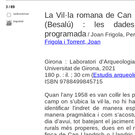
3 / 89
La Vil·la romana de Can
seleccionar
imprimir
(Besalú) : les dades
programada
/ Joan Frigola, P
Frigola i Torrent, Joan
Girona : Laboratori d'Arqueologia
Universitat de Girona, 2021
180 p. : il. ; 30 cm (
Estudis arqueol
ISBN 9788499845715
Quan l'any 1958 es van collir les
camp on s'ubica la vil·la, no hi 
identificar l'indret de manera e
manera pragmàtica i com s'acost
dia d'avui, tot batejant el jacime
rurals més properes, dues en el 
finca de Can Llandrich o Llandri