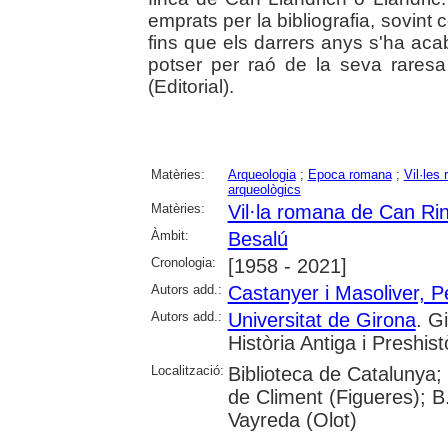
emprats per la bibliografia, sovint 
fins que els darrers anys s'ha ac
potser per raó de la seva raresa 
(Editorial).
Matèries:
Arqueologia
;
Epoca romana
;
Vil·les
arqueològics
Matèries:
Vil·la romana de Can Ri
Àmbit:
Besalú
Cronologia:
[1958 - 2021]
Autors add.:
Castanyer i Masoliver, P
Autors add.:
Universitat de Girona
. G
Història Antiga i Preshist
Localització:
Biblioteca de Catalunya;
de Climent (Figueres); B
Vayreda (Olot)