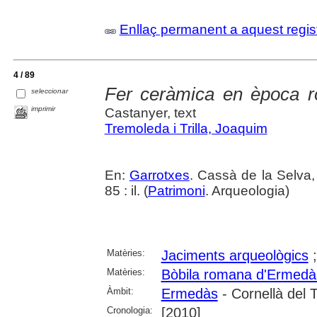
Enllaç permanent a aquest regis
4 / 89
Fer ceràmica en època 
seleccionar
imprimir
Castanyer, text
Tremoleda i Trilla, Joaquim
En:
Garrotxes
. Cassà de la Selva,
85 : il. (
Patrimoni
. Arqueologia)
Matèries:
Jaciments arqueològics
Matèries:
Bòbila romana d'Ermedà
Àmbit:
Ermedàs
- Cornellà del T
Cronologia:
[2010]