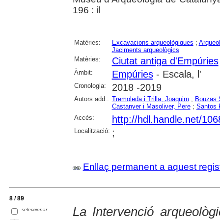
196 : il
Matèries:
Excavacions arqueològiques
;
Arqueol
Jaciments arqueològics
Matèries:
Ciutat antiga d'Empúries
Àmbit:
Empúries
- Escala, l'
Cronologia:
2018 -2019
Autors add.:
Tremoleda i Trilla, Joaquim
;
Bouzas 
Castanyer i Masoliver, Pere
;
Santos 
Accés:
http://hdl.handle.net/10
Localització:
;
Enllaç permanent a aquest regis
8 / 89
La Intervenció arqueològi
seleccionar