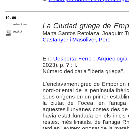
19 / 89
La Ciudad griega de Emp
seleccionar
imprimir
Marta Santos Retolaza, Joaquim Tre
Castanyer i Masoliver, Pere
En:
Desperta Ferro : Arqueología 
2023), p. ? : il.
Número dedicat a "Iberia griega".
L'enclavament grec de Emporion (E
nord-oriental de la península ibèri
seus orígens en un primer establi
la ciutat de Focea, en l'antiga
aquestes llunyanes costes des de 
havia estat fundada en els inicis
restes, més limitats, de l'antiga
tard en l'extrem oposat de la mate