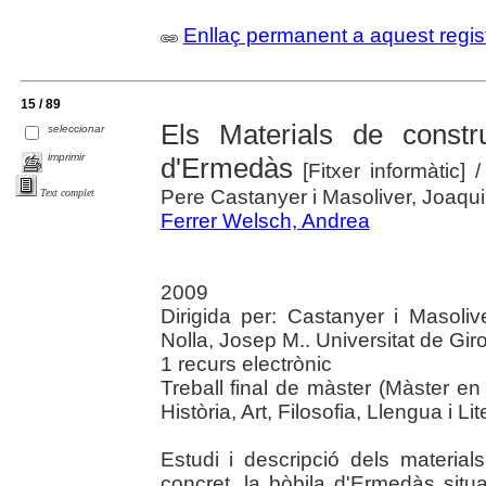
Enllaç permanent a aquest regis
15 / 89
Els Materials de const
seleccionar
imprimir
d'Ermedàs
[Fitxer informàtic]
/
Pere Castanyer i Masoliver, Joaquim
Text complet
Ferrer Welsch, Andrea
2009
Dirigida per: Castanyer i Masoliv
Nolla, Josep M.. Universitat de Gir
1 recurs electrònic
Treball final de màster (Màster en
Història, Art, Filosofia, Llengua i Lit
Estudi i descripció dels material
concret, la bòbila d'Ermedàs situ