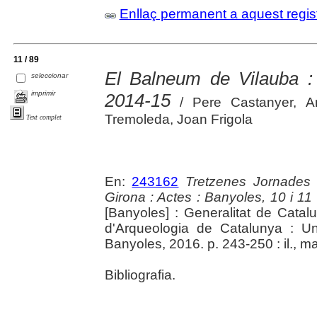
Enllaç permanent a aquest regis
11 / 89
El Balneum de Vilauba : 
seleccionar
imprimir
2014-15
/ Pere Castanyer, An
Tremoleda, Joan Frigola
Text complet
En:
243162
Tretzenes Jornades
Girona : Actes : Banyoles, 10 i 1
[Banyoles] : Generalitat de Cata
d'Arqueologia de Catalunya : Un
Banyoles, 2016. p. 243-250 : il., m
Bibliografia.