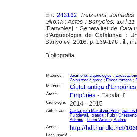
En:
243162
Tretzenes Jornades
Girona : Actes : Banyoles, 10 i 1
[Banyoles] : Generalitat de Cata
d'Arqueologia de Catalunya : Un
Banyoles, 2016. p. 169-198 : il., m
Bibliografia.
Matèries:
Jaciments arqueològics
;
Excavacions
Colonització grega
;
Epoca romana
;
Matèries:
Ciutat antiga d'Empúries
Àmbit:
Empúries
- Escala, l'
Cronologia:
2014 - 2015
Autors add.:
Castanyer i Masoliver, Pere
;
Santos 
Puigdevall, Iolanda
;
Puig i Griessenb
Adriana
;
Ferrer Welsch, Andrea
Accés:
http://hdl.handle.net/10
Localització:
;