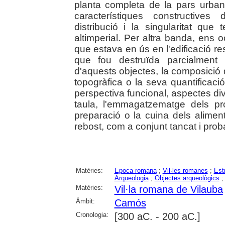
planta completa de la pars urban
característiques constructives 
distribució i la singularitat que
altimperial. Per altra banda, en
que estava en ús en l'edificació re
que fou destruïda parcialment
d'aquests objectes, la composició d
topogràfica o la seva quantificaci
perspectiva funcional, aspectes di
taula, l'emmagatzematge dels prod
preparació o la cuina dels alimen
rebost, com a conjunt tancat i proba
Matèries:
Epoca romana
;
Vil·les romanes
;
Est
Arqueologia
;
Objectes arqueològics
Matèries:
Vil·la romana de Vilauba
Àmbit:
Camós
Cronologia:
[300 aC. - 200 aC.]