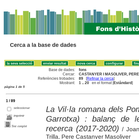
Cerca a la base de dades
Base de dades:
fons
Cercar:
CASTANYER I MASOLIVER, PERE 
Referències trobades:
89
[
Refinar la cerca
]
Mostrant:
1 .. 20
en el format [
Estàndard
]
pàgina 1 de 5
1 / 89
La Vil·la romana dels Po
seleccionar
imprimir
Garrotxa) : balanç de 
recerca (2017-2020)
Text complet
/ Joan
Trilla, Pere Castanyer Masoliver