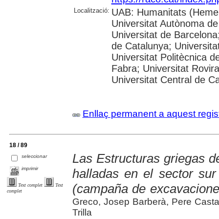
Localització:
UAB: Humanitats (Hemer
Universitat Autònoma de
Universitat de Barcelona;
de Catalunya; Universitat
Universitat Politècnica 
Fabra; Universitat Rovira 
Universitat Central de C
Enllaç permanent a aquest regis
18 / 89
Las Estructuras griegas de
seleccionar
imprimir
halladas en el sector su
(campaña de excavacione
Text complet
Text
complet
Greco, Josep Barberà, Pere Casta
Trilla