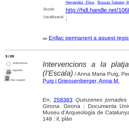
Hernández, Elisa
;
Bouzas Sabater, 
Accés:
http://hdl.handle.net/10
Localització:
;
Enllaç permanent a aquest regis
9 / 89
Intervencions a la plat
seleccionar
imprimir
(l'Escala)
/ Anna Maria Puig, Pe
Puig i Griessenberger, Anna M.
Text complet
En:
258383
Quinzenes jornades
Girona
. Girona : Documenta Unive
Museu d'Arqueologia de Catalunya 
148 : il, plàn