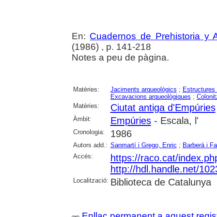
En:
Cuadernos de Prehistoria y 
(1986) , p. 141-218
Notes a peu de pàgina.
Matèries:
Jaciments arqueològics
;
Estructures
Excavacions arqueològiques
;
Colonit
Matèries:
Ciutat antiga d'Empúries
Àmbit:
Empúries
- Escala, l'
Cronologia:
1986
Autors add.:
Sanmartí i Grego, Enric
;
Barberà i Fa
Accés:
https://raco.cat/index.p
http://hdl.handle.net/10
Localització:
Biblioteca de Catalunya
Enllaç permanent a aquest regis