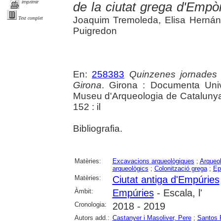
imprimir
de la ciutat grega d'Empò
Joaquim Tremoleda, Elisa Herná
Text complet
Puigredon
En:
258383
Quinzenes jornades
Girona
. Girona : Documenta Unive
Museu d'Arqueologia de Catalunya 
152 : il
Bibliografia.
Matèries:
Excavacions arqueològiques
;
Arqueol
arqueològics
;
Colonització grega
;
Ep
Matèries:
Ciutat antiga d'Empúries
Àmbit:
Empúries
- Escala, l'
Cronologia:
2018 - 2019
Autors add.:
Castanyer i Masoliver, Pere
;
Santos 