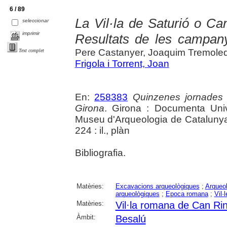
6 / 89
La Vil·la de Saturió o Ca
seleccionar
imprimir
Resultats de les campan
Pere Castanyer, Joaquim Tremole
Text complet
Frigola i Torrent, Joan
En:
258383
Quinzenes jornades
Girona
. Girona : Documenta Unive
Museu d'Arqueologia de Catalunya 
224 : il., plàn
Bibliografia.
Matèries:
Excavacions arqueològiques
;
Arqueol
arqueològiques
;
Epoca romana
;
Vil·
Matèries:
Vil·la romana de Can Ri
Àmbit:
Besalú