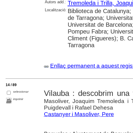
Autors add.:
Tremoleda i Trilla, Joaqu
Localització:
Biblioteca de Catalunya
de Tarragona; Universit
Universitat de Barcelona;
Pompeu Fabra; Universitat
Climent (Figueres); B. C
Tarragona
Enllaç permanent a aquest regis
14 / 89
Vilauba : descobrim una 
seleccionar
imprimir
Masoliver, Joaquim Tremoleda i T
Puigdevall i Rafael Dehesa
Castanyer i Masoliver, Pere