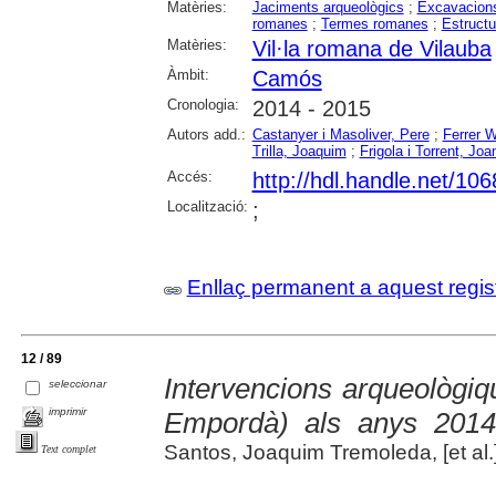
Matèries:
Jaciments arqueològics
;
Excavacions
romanes
;
Termes romanes
;
Estructu
Matèries:
Vil·la romana de Vilauba
Àmbit:
Camós
Cronologia:
2014 - 2015
Autors add.:
Castanyer i Masoliver, Pere
;
Ferrer 
Trilla, Joaquim
;
Frigola i Torrent, Joa
Accés:
http://hdl.handle.net/10
Localització:
;
Enllaç permanent a aquest regis
12 / 89
Intervencions arqueològiq
seleccionar
imprimir
Empordà) als anys 2014
Santos, Joaquim Tremoleda, [et al.
Text complet