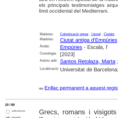
els principals testimoniatges arq
límit occidental del Mediterrani.
Matèries:
Colonització grega
;
Litoral
;
Ciutats
Matèries:
Ciutat antiga d'Empúries
Àmbit:
Empúries
- Escala, l'
Cronologia:
[2023]
Autors add.:
Santos Retolaza, Marta
Localització:
Universitat de Barcelona
Enllaç permanent a aquest regis
20 / 89
Grecs, romans i visigots 
seleccionar
imprimir