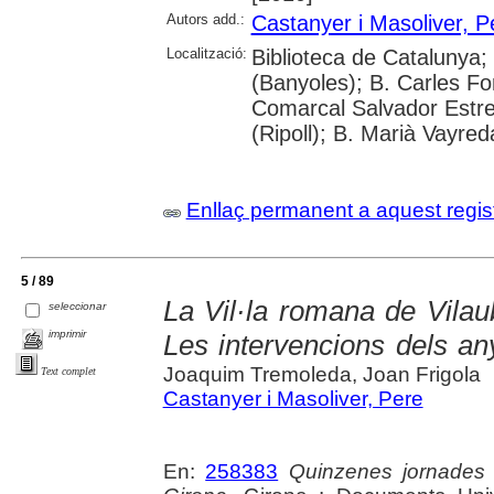
Autors add.:
Castanyer i Masoliver, P
Localització:
Biblioteca de Catalunya;
(Banyoles); B. Carles Fo
Comarcal Salvador Estre
(Ripoll); B. Marià Vayred
Enllaç permanent a aquest regis
5 / 89
La Vil·la romana de Vilau
seleccionar
imprimir
Les intervencions dels an
Joaquim Tremoleda, Joan Frigola
Text complet
Castanyer i Masoliver, Pere
En:
258383
Quinzenes jornades