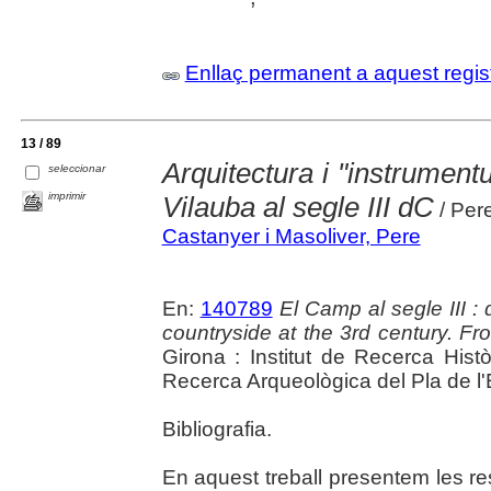
Enllaç permanent a aquest regis
13 / 89
Arquitectura i "instrument
seleccionar
imprimir
Vilauba al segle III dC
/ Per
Castanyer i Masoliver, Pere
En:
140789
El Camp al segle III :
countryside at the 3rd century. F
Girona : Institut de Recerca Hist
Recerca Arqueològica del Pla de l'Es
Bibliografia.
En aquest treball presentem les r