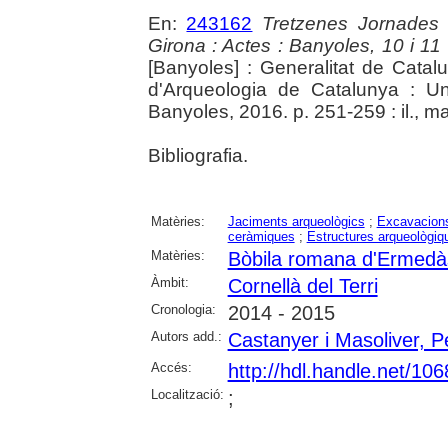
En:
243162
Tretzenes Jornades
Girona : Actes : Banyoles, 10 i 1
[Banyoles] : Generalitat de Cata
d'Arqueologia de Catalunya : Un
Banyoles, 2016. p. 251-259 : il., m
Bibliografia.
Matèries:
Jaciments arqueològics
;
Excavacions
ceràmiques
;
Estructures arqueològiq
Matèries:
Bòbila romana d'Ermedà
Àmbit:
Cornellà del Terri
Cronologia:
2014 - 2015
Autors add.:
Castanyer i Masoliver, P
Accés:
http://hdl.handle.net/10
Localització:
;