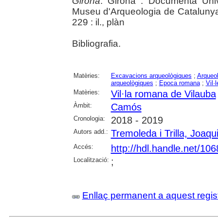
Girona
. Girona : Documenta Unive
Museu d'Arqueologia de Catalunya 
229 : il., plàn
Bibliografia.
Matèries:
Excavacions arqueològiques
;
Arqueol
arqueològiques
;
Epoca romana
;
Vil·
Matèries:
Vil·la romana de Vilauba
Àmbit:
Camós
Cronologia:
2018 - 2019
Autors add.:
Tremoleda i Trilla, Joaqu
Accés:
http://hdl.handle.net/10
Localització:
;
Enllaç permanent a aquest regis