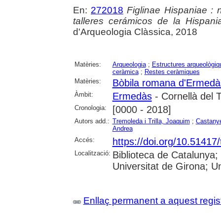
En:
272018
Figlinae Hispaniae : 
talleres cerámicos de la Hispan
d'Arqueologia Clàssica, 2018
Matèries:
Arqueologia
;
Estructures arqueològiq
ceràmica
;
Restes ceràmiques
Matèries:
Bòbila romana d'Ermedà
Àmbit:
Ermedàs
- Cornellà del T
Cronologia:
[0000 - 2018]
Autors add.:
Tremoleda i Trilla, Joaquim
;
Castanye
Andrea
Accés:
https://doi.org/10.51417
Localització:
Biblioteca de Catalunya;
Universitat de Girona; Uni
Enllaç permanent a aquest regis