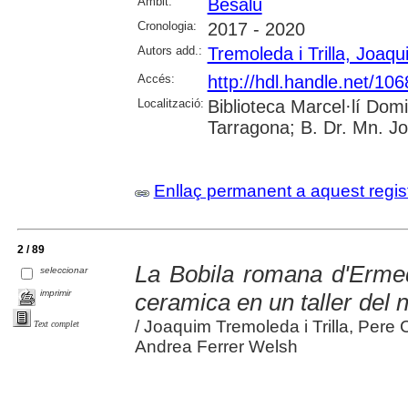
Àmbit:
Besalú
Cronologia:
2017 - 2020
Autors add.:
Tremoleda i Trilla, Joaqu
Accés:
http://hdl.handle.net/10
Localització:
Biblioteca Marcel·lí Dom
Tarragona; B. Dr. Mn. J
Enllaç permanent a aquest regis
2 / 89
La Bobila romana d'Ermed
seleccionar
imprimir
ceramica en un taller del 
/ Joaquim Tremoleda i Trilla, Pere 
Text complet
Andrea Ferrer Welsh