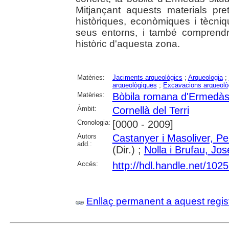
Mitjançant aquests materials pre
històriques, econòmiques i tècni
seus entorns, i també comprendre 
històric d'aquesta zona.
Matèries:
Jaciments arqueològics
;
Arqueologia
;
arqueològiques
;
Excavacions arqueolò
Matèries:
Bòbila romana d'Ermedà
Àmbit:
Cornellà del Terri
Cronologia:
[0000 - 2009]
Autors
Castanyer i Masoliver, Pe
add.:
(Dir.) ;
Nolla i Brufau, Jo
Accés:
http://hdl.handle.net/102
Enllaç permanent a aquest regis