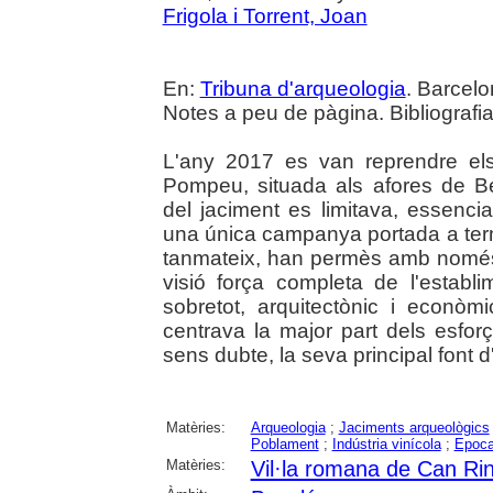
Frigola i Torrent, Joan
En:
Tribuna d'arqueologia
. Barcelo
Notes a peu de pàgina. Bibliografia
L'any 2017 es van reprendre els 
Pompeu, situada als afores de B
del jaciment es limitava, essencia
una única campanya portada a term
tanmateix, han permès amb només
visió força completa de l'establi
sobretot, arquitectònic i econòmi
centrava la major part dels esforç
sens dubte, la seva principal font d
Matèries:
Arqueologia
;
Jaciments arqueològics
Poblament
;
Indústria vinícola
;
Epoca
Matèries:
Vil·la romana de Can Ri