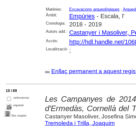
Matèries:
Excavacions arqueològiques
;
Arqueol
Àmbit:
Empúries
- Escala, l'
Cronologia:
2018 - 2019
Autors add.:
Castanyer i Masoliver, P
Accés:
http://hdl.handle.net/10
Localització:
;
Enllaç permanent a aquest regis
10 / 89
Les Campanyes de 2014 
seleccionar
imprimir
d'Ermedàs, Cornellà del T
Castanyer Masoliver, Josefina Sim
Text complet
Tremoleda i Trilla, Joaquim