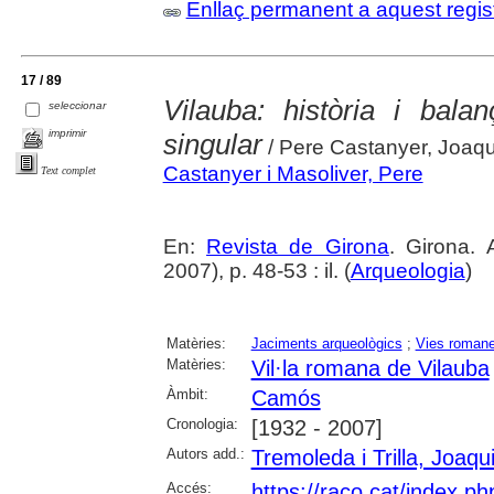
Enllaç permanent a aquest regis
17 / 89
Vilauba: història i bala
seleccionar
imprimir
singular
/ Pere Castanyer, Joaqu
Castanyer i Masoliver, Pere
Text complet
En:
Revista de Girona
. Girona.
2007), p. 48-53 : il. (
Arqueologia
)
Matèries:
Jaciments arqueològics
;
Vies roman
Matèries:
Vil·la romana de Vilauba
Àmbit:
Camós
Cronologia:
[1932 - 2007]
Autors add.:
Tremoleda i Trilla, Joaqu
Accés:
https://raco.cat/index.p