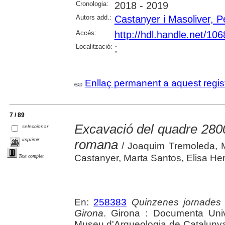
Cronologia:
2018 - 2019
Autors add.:
Castanyer i Masoliver, P
Accés:
http://hdl.handle.net/10
Localització:
;
Enllaç permanent a aquest regis
7 / 89
Excavació del quadre 28000
seleccionar
imprimir
romana
/ Joaquim Tremoleda, 
Castanyer, Marta Santos, Elisa H
Text complet
En:
258383
Quinzenes jornades
Girona
. Girona : Documenta Unive
Museu d'Arqueologia de Catalunya 