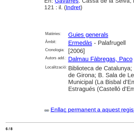
En:
Gavarres
. Cassà de la Selva, 
121 : il. (
Indret
)
Matèries:
Guies generals
Àmbit:
Ermedàs
- Palafrugell
Cronologia:
[2006]
Autors add.:
Dalmau Fàbregas, Paco
Localització:
Biblioteca de Catalunya; 
de Girona; B. Sala de Le
Municipal (La Bisbal d'
Estragués (Castelló d'E
Enllaç permanent a aquest regis
6 / 8