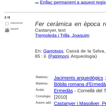
Enllaç permanent a aquest regis
2 / 8
Fer ceràmica en època 
seleccionar
imprimir
Castanyer, text
Tremoleda i Trilla, Joaquim
En:
Garrotxes
. Cassà de la Selva,
85 : il. (
Patrimoni
. Arqueologia)
Matèries:
Jaciments arqueològics
Matèries:
Bòbila romana d'Ermedà
Àmbit:
Ermedàs
- Cornellà del T
Cronologia:
[2010]
Autors add.:
Castanyer i Masoliver, P