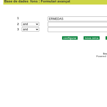
Base de dades
fons : Formulari avançat
Cercar:
1
2
3
Sea
Powered