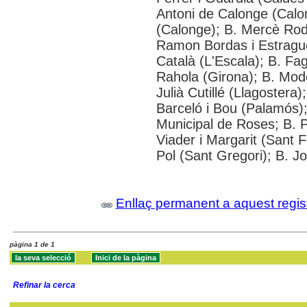
Antoni de Calonge (Calo
(Calonge); B. Mercè Rodo
Ramon Bordas i Estragué
Català (L'Escala); B. Fa
Rahola (Girona); B. Mode
Julià Cutillé (Llagostera)
Barceló i Bou (Palamós);
Municipal de Roses; B. P
Viader i Margarit (Sant F
Pol (Sant Gregori); B. Jo
Enllaç permanent a aquest regis
pàgina 1 de 1
Refinar la cerca