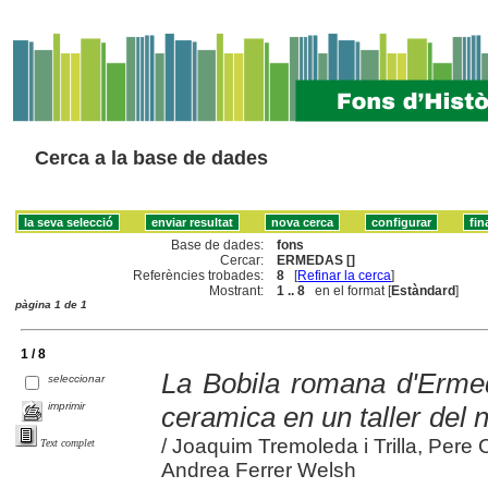
Cerca a la base de dades
Base de dades:
fons
Cercar:
ERMEDAS []
Referències trobades:
8
[
Refinar la cerca
]
Mostrant:
1 .. 8
en el format [
Estàndard
]
pàgina 1 de 1
1 / 8
La Bobila romana d'Ermed
seleccionar
imprimir
ceramica en un taller del 
/ Joaquim Tremoleda i Trilla, Pere 
Text complet
Andrea Ferrer Welsh