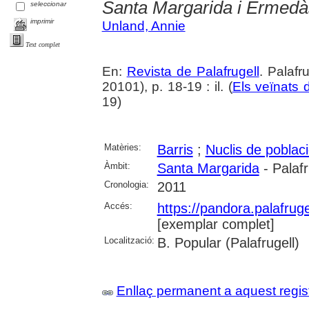
Santa Margarida i Ermedà
seleccionar
imprimir
Unland, Annie
Text complet
En:
Revista de Palafrugell
. Palaf
20101), p. 18-19 : il. (
Els veïnats d
19)
Matèries:
Barris
;
Nuclis de poblac
Àmbit:
Santa Margarida
- Palafr
Cronologia:
2011
Accés:
https://pandora.palafru
[exemplar complet]
Localització:
B. Popular (Palafrugell)
Enllaç permanent a aquest regis