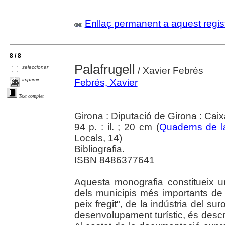
Enllaç permanent a aquest regis
8 / 8
Palafrugell
seleccionar
/ Xavier Febrés
imprimir
Febrés, Xavier
Text complet
Girona : Diputació de Girona : Caix
94 p. : il. ; 20 cm (
Quaderns de l
Locals, 14)
Bibliografia.
ISBN 8486377641
Aquesta monografia constitueix u
dels municipis més importants de 
peix fregit", de la indústria del s
desenvolupament turístic, és descrit