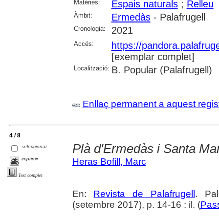
Matèries:
Espais naturals
;
Relleu
Àmbit:
Ermedàs
- Palafrugell
Cronologia:
2021
Accés:
https://pandora.palafru
[exemplar complet]
Localització:
B. Popular (Palafrugell)
Enllaç permanent a aquest regis
4 / 8
Plà d'Ermedàs i Santa Ma
seleccionar
imprimir
Heras Bofill, Marc
Text complet
En:
Revista de Palafrugell
. Pa
(setembre 2017), p. 14-16 : il. (
Pass