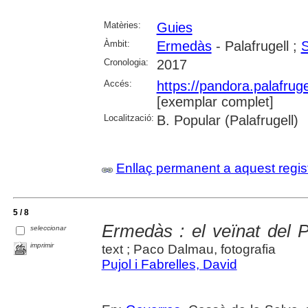
Matèries:
Guies
Àmbit:
Ermedàs
- Palafrugell ;
S
Cronologia:
2017
Accés:
https://pandora.palafru
[exemplar complet]
Localització:
B. Popular (Palafrugell)
Enllaç permanent a aquest regis
5 / 8
Ermedàs : el veïnat del Pa
seleccionar
imprimir
text ; Paco Dalmau, fotografia
Pujol i Fabrelles, David