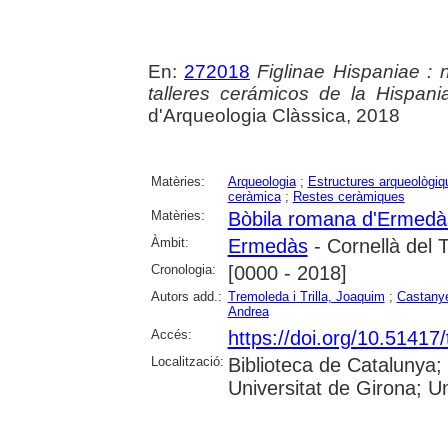
En:
272018
Figlinae Hispaniae : 
talleres cerámicos de la Hispan
d'Arqueologia Clàssica, 2018
Matèries:
Arqueologia
;
Estructures arqueològiq
ceràmica
;
Restes ceràmiques
Matèries:
Bòbila romana d'Ermedà
Àmbit:
Ermedàs
- Cornellà del T
Cronologia:
[0000 - 2018]
Autors add.:
Tremoleda i Trilla, Joaquim
;
Castanye
Andrea
Accés:
https://doi.org/10.51417
Localització:
Biblioteca de Catalunya;
Universitat de Girona; Uni