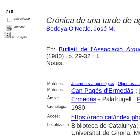
7 / 8
Crónica de una tarde de a
seleccionar
imprimir
Bedoya O'Neale, José M.
Text complet
En:
Butlletí de l'Associació Arq
(1980) , p. 29-32 : il.
Notes.
Matèries:
Jaciments arqueològics
;
Objectes ar
Matèries:
Can Pagés d'Ermedàs
;
Àmbit:
Ermedàs
- Palafrugell ;
P
Cronologia:
1980
Accés:
https://raco.cat/index.ph
Localització:
Biblioteca de Catalunya;
Universitat de Girona; 