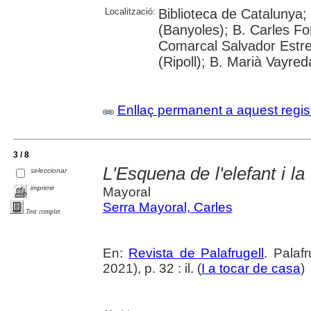
Localització:
Biblioteca de Catalunya;
(Banyoles); B. Carles Fo
Comarcal Salvador Estre
(Ripoll); B. Marià Vayred
Enllaç permanent a aquest regis
3 / 8
L'Esquena de l'elefant i l
seleccionar
imprimir
Mayoral
Serra Mayoral, Carles
Text complet
En:
Revista de Palafrugell
. Palaf
2021), p. 32 : il. (
I a tocar de casa
)