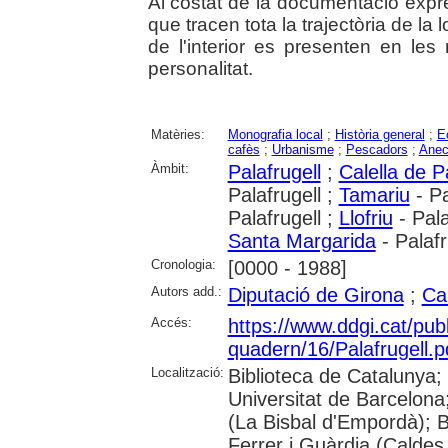
Al costat de la documentació expr
que tracen tota la trajectòria de la l
de l'interior es presenten en le
personalitat.
Matèries:
Monografia local
;
Història general
;
E
cafès
;
Urbanisme
;
Pescadors
;
Anec
Àmbit:
Palafrugell
;
Calella de P
Palafrugell ;
Tamariu
- Pa
Palafrugell ;
Llofriu
- Pala
Santa Margarida
- Palafr
Cronologia:
[0000 - 1988]
Autors add.:
Diputació de Girona
;
Ca
Accés:
https://www.ddgi.cat/publ
quadern/16/Palafrugell.p
Localització:
Biblioteca de Catalunya;
Universitat de Barcelona;
(La Bisbal d'Empordà); 
Ferrer i Guàrdia (Caldes