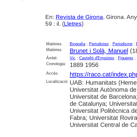
En:
Revista de Girona
. Girona. Any
59 : il. (
Lletres
)
Matèries:
Biografia
;
Periodistes
;
Periodisme
;
Matèries:
Brunet i Solà, Manuel
(1
Àmbit:
Vic
;
Castelló d'Empúries
;
Figueres
;
Cronologia:
1889 1956
Accés:
https://raco.cat/index.p
Localització:
UAB: Humanitats (Hemer
Universitat Autònoma de
Universitat de Barcelona;
de Catalunya; Universitat
Universitat Politècnica 
Fabra; Universitat Rovira 
Universitat Central de C