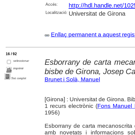
Accés:
http://hdl.handle.net/10
Localització:
Universitat de Girona
Enllaç permanent a aquest regis
16 / 92
Esborrany de carta mecan
seleccionar
imprimir
bisbe de Girona, Josep Ca
Brunet i Solà, Manuel
Text complet
[Girona] : Universitat de Girona. Bi
1 recurs electrònic (
Fons Manuel 
1956)
Esborrany de carta mecanoscrita 
amb novetats i informacions so