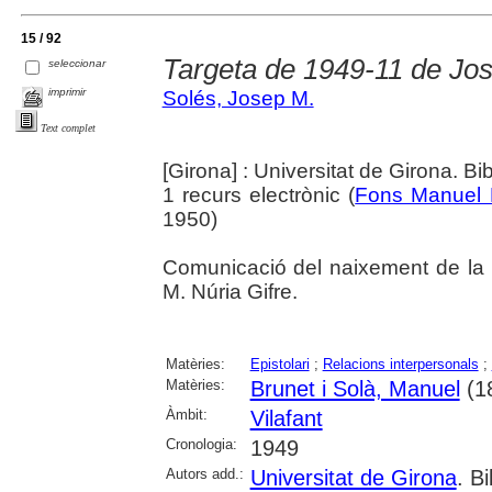
15 / 92
Targeta de 1949-11 de Jos
seleccionar
imprimir
Solés, Josep M.
Text complet
[Girona] : Universitat de Girona. Bi
1 recurs electrònic (
Fons Manuel 
1950)
Comunicació del naixement de la 
M. Núria Gifre.
Matèries:
Epistolari
;
Relacions interpersonals
;
Matèries:
Brunet i Solà, Manuel
(1
Àmbit:
Vilafant
Cronologia:
1949
Autors add.:
Universitat de Girona
. Bi