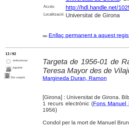
Accés:
http://hdl.handle.net/10
Localització:
Universitat de Girona
Enllaç permanent a aquest regis
13 / 92
Targeta de 1956-01 de 
seleccionar
imprimir
Teresa Mayor des de Vilaj
Margineda Duran, Ramon
Text complet
[Girona] : Universitat de Girona. Bi
1 recurs electrònic (
Fons Manuel 
1956)
Condol per la mort de Manuel Brun