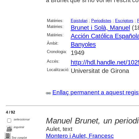
a Brunet que si no vol fer l'escrit co
Matèries:
Epistolari
;
Periodistes
;
Escriptors
;
P
Matèries:
Brunet i Solà, Manuel
(1
Matèries:
Acción Católica Español
Àmbit:
Banyoles
Cronologia:
1949
Accés:
http://hdl.handle.net/10
Localització:
Universitat de Girona
Enllaç permanent a aquest regis
4 / 92
Manuel Brunet, un periodis
seleccionar
imprimir
Aulet, text
Montero i Aulet, Francesc
Text complet