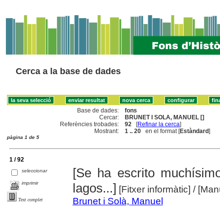
Cerca a la base de dades
Base de dades:
fons
Cercar:
BRUNET I SOLA, MANUEL []
Referències trobades:
92
[
Refinar la cerca
]
Mostrant:
1 .. 20
en el format [
Estàndard
]
pàgina 1 de 5
1 / 92
[Se ha escrito muchísim
seleccionar
imprimir
lagos...]
[Fitxer informàtic]
/ [Man
Brunet i Solà, Manuel
Text complet