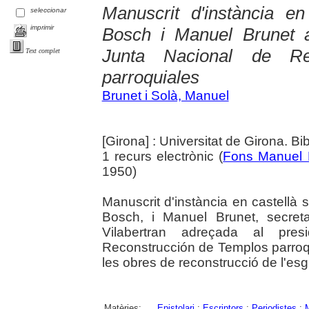
Manuscrit d'instància e
seleccionar
imprimir
Bosch i Manuel Brunet a
Junta Nacional de Re
Text complet
parroquiales
Brunet i Solà, Manuel
[Girona] : Universitat de Girona. Bi
1 recurs electrònic (
Fons Manuel 
1950)
Manuscrit d'instància en castellà 
Bosch, i Manuel Brunet, secret
Vilabertran adreçada al pre
Reconstrucción de Templos parro
les obres de reconstrucció de l'esg
Matèries:
Epistolari
;
Escriptors
;
Periodistes
;
M