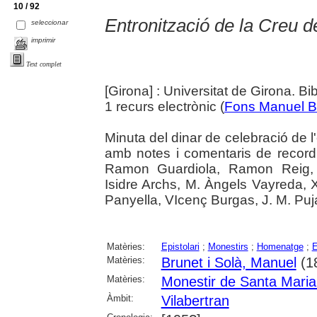
10 / 92
Entronització de la Creu d
seleccionar
imprimir
Text complet
[Girona] : Universitat de Girona. Bi
1 recurs electrònic (
Fons Manuel B
Minuta del dinar de celebració de l
amb notes i comentaris de record
Ramon Guardiola, Ramon Reig, 
Isidre Archs, M. Àngels Vayreda, 
Panyella, VIcenç Burgas, J. M. Puj
Matèries:
Epistolari
;
Monestirs
;
Homenatge
;
E
Matèries:
Brunet i Solà, Manuel
(1
Matèries:
Monestir de Santa Maria
Àmbit:
Vilabertran