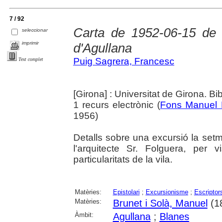
7 / 92
Carta de 1952-06-15 de
seleccionar
imprimir
d'Agullana
Puig Sagrera, Francesc
Text complet
[Girona] : Universitat de Girona. Bi
1 recurs electrònic (
Fons Manuel 
1956)
Detalls sobre una excursió la se
l'arquitecte Sr. Folguera, per vi
particularitats de la vila.
Matèries:
Epistolari
;
Excursionisme
;
Escriptor
Matèries:
Brunet i Solà, Manuel
(1
Àmbit:
Agullana
;
Blanes