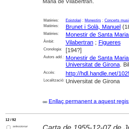
Maria de Vilabertran.
Matèries:
Epistolari
;
Monestirs
;
Concerts musi
Matèries:
Brunet i Solà, Manuel
(1
Matèries:
Monestir de Santa Maria
Àmbit:
Vilabertran
;
Figueres
Cronologia:
[194?]
Autors add.:
Monestir de Santa Maria
Universitat de Girona
. Bi
Accés:
http://hdl.handle.net/10
Localització:
Universitat de Girona
Enllaç permanent a aquest regis
12 / 92
Carta de 1955-12-07 de J
seleccionar