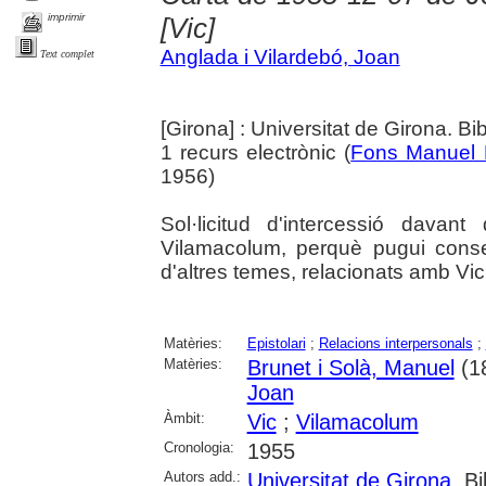
imprimir
[Vic]
Anglada i Vilardebó, Joan
Text complet
[Girona] : Universitat de Girona. Bi
1 recurs electrònic (
Fons Manuel 
1956)
Sol·licitud d'intercessió dava
Vilamacolum, perquè pugui conse
d'altres temes, relacionats amb Vic
Matèries:
Epistolari
;
Relacions interpersonals
;
Matèries:
Brunet i Solà, Manuel
(1
Joan
Àmbit:
Vic
;
Vilamacolum
Cronologia:
1955
Autors add.:
Universitat de Girona
. Bi