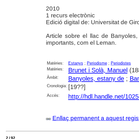
2010
1 recurs electrònic
Edició digital de: Universitat de G
Article sobre el llac de Banyoles
importants, com el Leman.
Matèries:
Estanys
;
Periodisme
;
Periodistes
Matèries:
Brunet i Solà, Manuel
(18
Àmbit:
Banyoles, estany de
;
Ban
Cronologia:
[19??]
Accés:
http://hdl.handle.net/102
Enllaç permanent a aquest regis
2 / 92