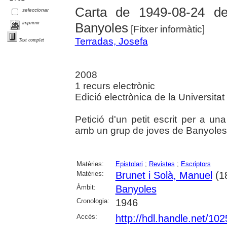
Carta de 1949-08-24 d
seleccionar
imprimir
Banyoles
[Fitxer informàtic]
Terradas, Josefa
Text complet
2008
1 recurs electrònic
Edició electrònica de la Universita
Petició d'un petit escrit per a una
amb un grup de joves de Banyoles
Matèries:
Epistolari
;
Revistes
;
Escriptors
Matèries:
Brunet i Solà, Manuel
(1
Àmbit:
Banyoles
Cronologia:
1946
Accés:
http://hdl.handle.net/10