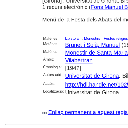
[Girona] : Universitat de Girona. Bi
1 recurs electrònic (
Fons Manuel B
Menú de la Festa dels Abats del mo
Matèries:
Epistolari
;
Monestirs
;
Festes religio
Matèries:
Brunet i Solà, Manuel
(1
Matèries:
Monestir de Santa Maria
Àmbit:
Vilabertran
Cronologia:
[194?]
Autors add.:
Universitat de Girona
. Bi
Accés:
http://hdl.handle.net/10
Localització:
Universitat de Girona
Enllaç permanent a aquest regis