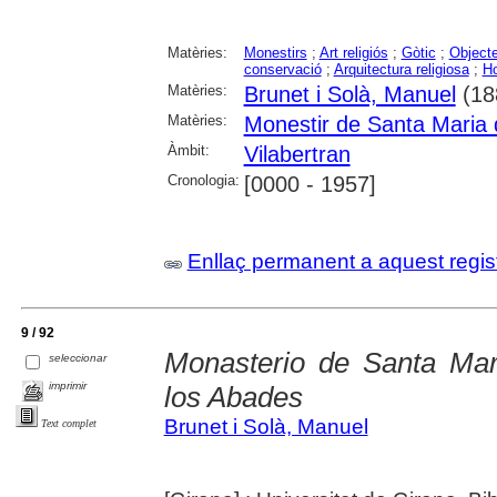
Matèries:
Monestirs
;
Art religiós
;
Gòtic
;
Objecte
conservació
;
Arquitectura religiosa
;
H
Matèries:
Brunet i Solà, Manuel
(18
Matèries:
Monestir de Santa Maria 
Àmbit:
Vilabertran
Cronologia:
[0000 - 1957]
Enllaç permanent a aquest regis
9 / 92
Monasterio de Santa Marí
seleccionar
imprimir
los Abades
Brunet i Solà, Manuel
Text complet