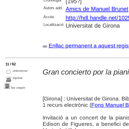
Cronologia:
[195?]
Autors add.:
Amics de Manuel Brunet
Accés:
http://hdl.handle.net/10
Localització:
Universitat de Girona
Enllaç permanent a aquest regis
11 / 92
Gran concierto por la pian
seleccionar
imprimir
Text complet
[Girona] : Universitat de Girona. Bi
1 recurs electrònic (
Fons Manuel B
Invitació a un concert de la pian
Edison de Figueres, a benefici de