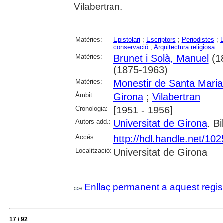
Vilabertran.
Matèries:
Epistolari
;
Escriptors
;
Periodistes
;
conservació
;
Arquitectura religiosa
Matèries:
Brunet i Solà, Manuel
(1
(1875-1963)
Matèries:
Monestir de Santa Maria
Àmbit:
Girona
;
Vilabertran
Cronologia:
[1951 - 1956]
Autors add.:
Universitat de Girona
. Bi
Accés:
http://hdl.handle.net/10
Localització:
Universitat de Girona
Enllaç permanent a aquest regis
17 / 92