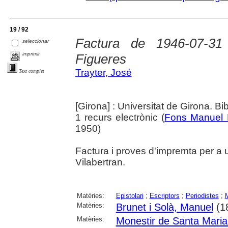
19 / 92
Factura de 1946-07-3
seleccionar
imprimir
Figueres
Trayter, José
Text complet
[Girona] : Universitat de Girona. Bi
1 recurs electrònic (
Fons Manuel 
1950)
Factura i proves d'impremta per a 
Vilabertran.
Matèries:
Epistolari
;
Escriptors
;
Periodistes
;
M
Matèries:
Brunet i Solà, Manuel
(1
Matèries:
Monestir de Santa Maria