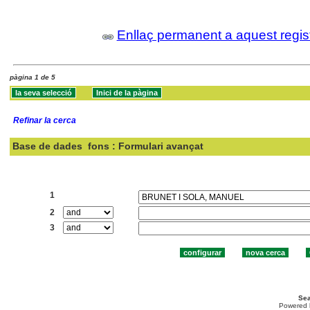
Enllaç permanent a aquest regis
pàgina 1 de 5
Refinar la cerca
Base de dades
fons : Formulari avançat
Cercar:
1
2
3
Sea
Powered