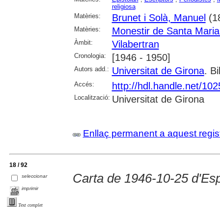
religiosa
Matèries:
Brunet i Solà, Manuel
(1
Matèries:
Monestir de Santa Maria
Àmbit:
Vilabertran
Cronologia:
[1946 - 1950]
Autors add.:
Universitat de Girona
. Bi
Accés:
http://hdl.handle.net/10
Localització:
Universitat de Girona
Enllaç permanent a aquest regis
18 / 92
Carta de 1946-10-25 d'Es
seleccionar
imprimir
Text complet