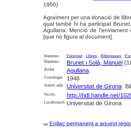
1950)
Agraïment per una donació de llibr
qual també hi ha participat Brunet, 
Agullana. Menció de l'enviament 
[que no figura al document].
Matèries:
Epistolari
;
Llibres
;
Biblioteques
;
Esc
Matèries:
Brunet i Solà, Manuel
(1
Àmbit:
Agullana
Cronologia:
1948
Autors add.:
Universitat de Girona
. Bi
Accés:
http://hdl.handle.net/10
Localització:
Universitat de Girona
Enllaç permanent a aquest regis