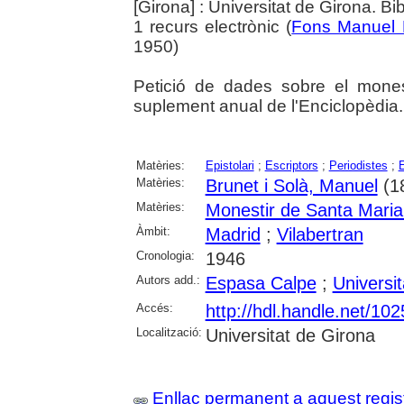
[Girona] : Universitat de Girona. Bi
1 recurs electrònic (
Fons Manuel 
1950)
Petició de dades sobre el monest
suplement anual de l'Enciclopèdia.
Matèries:
Epistolari
;
Escriptors
;
Periodistes
;
E
Matèries:
Brunet i Solà, Manuel
(1
Matèries:
Monestir de Santa Maria
Àmbit:
Madrid
;
Vilabertran
Cronologia:
1946
Autors add.:
Espasa Calpe
;
Universi
Accés:
http://hdl.handle.net/10
Localització:
Universitat de Girona
Enllaç permanent a aquest regis