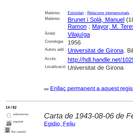
Matèries:
Epistolari
;
Relacions interpersonals
;
Matèries:
Brunet i Solà, Manuel
(1
Ramon
;
Mayor, M. Tere
Àmbit:
Vilajuïga
Cronologia:
1956
Autors add.:
Universitat de Girona
. Bi
Accés:
http://hdl.handle.net/10
Localització:
Universitat de Girona
Enllaç permanent a aquest regis
14 / 92
Carta de 1943-08-06 de Fel
seleccionar
imprimir
Egidio, Feliu
Text complet