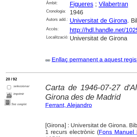
Àmbit:
Figueres
;
Vilabertran
Cronologia:
1946
Autors add.:
Universitat de Girona
. Bi
Accés:
http://hdl.handle.net/10
Localització:
Universitat de Girona
Enllaç permanent a aquest regis
20 / 92
Carta de 1946-07-27 d'Al
seleccionar
imprimir
Girona des de Madrid
Ferrant, Alejandro
Text complet
[Girona] : Universitat de Girona. Bi
1 recurs electrònic (
Fons Manuel 