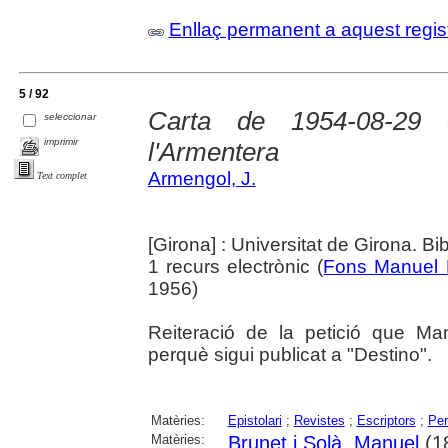
Enllaç permanent a aquest regis
5 / 92
Carta de 1954-08-29
seleccionar
imprimir
l'Armentera
Armengol, J.
Text complet
[Girona] : Universitat de Girona. Bi
1 recurs electrònic (
Fons Manuel 
1956)
Reiteració de la petició que Ma
perquè sigui publicat a "Destino".
Matèries:
Epistolari
;
Revistes
;
Escriptors
;
Per
Matèries:
Brunet i Solà, Manuel
(1