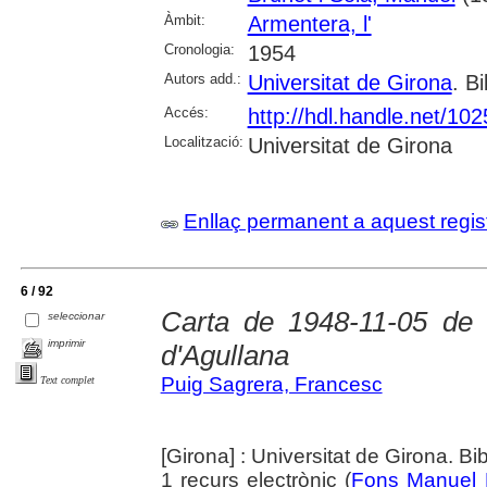
Àmbit:
Armentera, l'
Cronologia:
1954
Autors add.:
Universitat de Girona
. Bi
Accés:
http://hdl.handle.net/10
Localització:
Universitat de Girona
Enllaç permanent a aquest regis
6 / 92
Carta de 1948-11-05 de
seleccionar
imprimir
d'Agullana
Puig Sagrera, Francesc
Text complet
[Girona] : Universitat de Girona. Bi
1 recurs electrònic (
Fons Manuel 