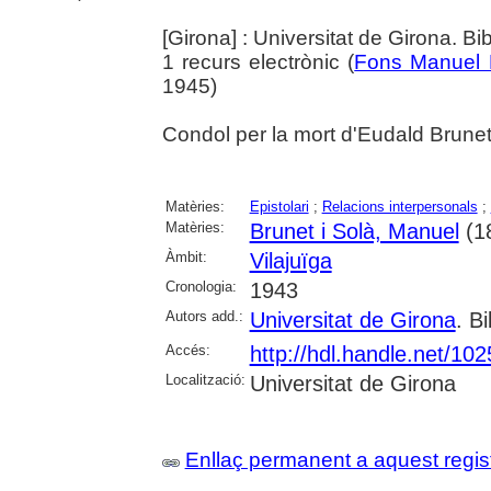
[Girona] : Universitat de Girona. Bi
1 recurs electrònic (
Fons Manuel 
1945)
Condol per la mort d'Eudald Brunet
Matèries:
Epistolari
;
Relacions interpersonals
;
Matèries:
Brunet i Solà, Manuel
(1
Àmbit:
Vilajuïga
Cronologia:
1943
Autors add.:
Universitat de Girona
. Bi
Accés:
http://hdl.handle.net/10
Localització:
Universitat de Girona
Enllaç permanent a aquest regis