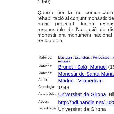
1950)
Queixa per la no comunicació
rehabilitació al conjunt monàstic d
havia projectat. Inclou respo
responsable de l'actuació de di
monestir era monument nacional n
restauració.
Matèries:
Epistolari
;
Escriptors
;
Periodistes
;
M
religiosa
Matèries:
Brunet i Solà, Manuel
(1
Matèries:
Monestir de Santa Maria
Àmbit:
Madrid
;
Vilabertran
Cronologia:
1946
Autors add.:
Universitat de Girona
. Bi
Accés:
http://hdl.handle.net/10
Localització:
Universitat de Girona