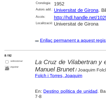
Cronologia:
1952
Autors add.:
Universitat de Girona
. Bi
Accés:
http://hdl.handle.net/10
Localització:
Universitat de Girona
Enllaç permanent a aquest regis
8 / 92
La Cruz de Vilabertran y
seleccionar
imprimir
Manuel Brunet
/ Joaquim Folch
Folch i Torres, Joaquim
En:
Destino política de unidad
. Ba
7-8