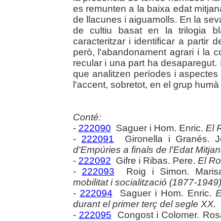
es remunten a la baixa edat mitjana
de llacunes i aiguamolls. En la sev
de cultiu basat en la trilogia 
caracteritzar i identificar a parti
però, l'abandonament agrari i la col
recular i una part ha desaparegut. 
que analitzen períodes i aspectes
l'accent, sobretot, en el grup humà 
Conté:
-
222090
Saguer i Hom. Enric.
El 
-
222091
Gironella i Granés. 
d'Empúries a finals de l'Edat Mitjan
-
222092
Gifre i Ribas. Pere.
El Ro
-
222093
Roig i Simon. Maris
mobilitat i socialització (1877-1949)
-
222094
Saguer i Hom. Enric.
E
durant el primer terç del segle XX.
-
222095
Congost i Colomer. Ros