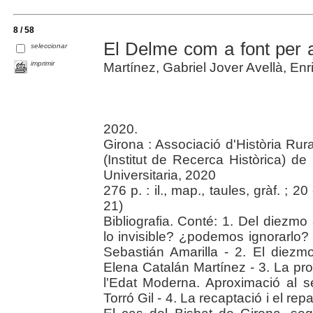
8 / 58
El Delme com a font per a 
seleccionar
imprimir
Martínez, Gabriel Jover Avellà, Enr
2020.
Girona : Associació d'Història Rur
(Institut de Recerca Històrica) d
Universitaria, 2020
276 p. : il., map., taules, gràf. ; 20
21)
Bibliografia. Conté: 1. Del diezm
lo invisible? ¿podemos ignorarlo?
Sebastián Amarilla - 2. El diezm
Elena Catalán Martínez - 3. La pro
l'Edat Moderna. Aproximació al se
Torró Gil - 4. La recaptació i el re