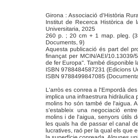
Girona : Associació d'Història Rur
Institut de Recerca Històrica de
Universitaria, 2025
260 p. ; 20 cm + 1 map. pleg. (3
Documents, 9)
Aquesta publicació és part del p
finançat per MCIN/AEI/10.13039
de fer Europa". També disponible la 
ISBN 9788484587231 (Edicions U
ISBN 9788499847085 (Documenta U
L'arròs es conrea a l'Empordà des
implica una infraestrura hidràulica p
molins ho són també de l'aigua. A 
s'estableix una negociació entr
molins i de l'aigua, senyors útils d
les quals ha de passar el canal de
lucratives, raó per la qual els que
la superfície conreada. Algunes uni