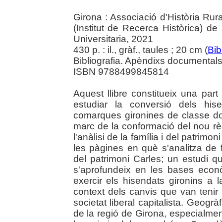
Girona : Associació d'Història Rur
(Institut de Recerca Històrica) d
Universitaria, 2021
430 p. : il., gràf., taules ; 20 cm (
Bib
Bibliografia. Apèndixs documentals
ISBN 9788499845814
Aquest llibre constitueix una par
estudiar la conversió dels his
comarques gironines de classe do
marc de la conformació del nou règi
l'anàlisi de la família i del patrimo
les pàgines en què s'analitza de f
del patrimoni Carles; un estudi qu
s'aprofundeix en les bases econ
exercir els hisendats gironins a 
context dels canvis que van tenir l
societat liberal capitalista. Geogrà
de la regió de Girona, especialme