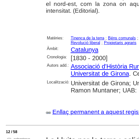
el nord-est, com la zona on a
intensitat. (Editorial).
Matèries:
Tinença de la terra
;
Béns comunals
Revolució liberal
;
Propietaris agraris
Àmbit:
Catalunya
Cronologia:
[1830 - 2000]
Autors add.:
Associació d'Història Ru
Universitat de Girona
. C
Localització:
Universitat de Girona; U
Ramon Muntaner; UAB: S
Enllaç permanent a aquest regis
12 / 58
seleccionar