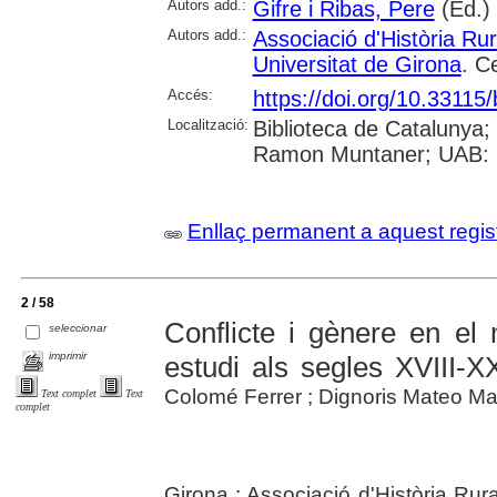
Autors add.:
Gifre i Ribas, Pere
(Ed.)
Autors add.:
Associació d'Història Ru
Universitat de Girona
. C
Accés:
https://doi.org/10.3311
Localització:
Biblioteca de Catalunya; 
Ramon Muntaner; UAB: S
Enllaç permanent a aquest regis
2 / 58
Conflicte i gènere en el 
seleccionar
imprimir
estudi als segles XVIII-X
Colomé Ferrer ; Dignoris Mateo Ma
Text complet
Text
complet
Girona : Associació d'Història Rur