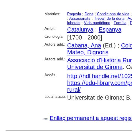
Matèries:
Pagesia
;
Dona
;
Condicions de vida
;
Assassinats
;
Treball de la dona
;
Ac
laborals
;
Vida quotidiana
;
Família
;
F
Àmbit:
Catalunya
;
Espanya
Cronologia:
[1700 - 2000]
Autors add.:
Cabana, Ana
(Ed.) ;
Colo
Mateo, Dignoris
Autors add.:
Associació d'Història Ru
Universitat de Girona
. C
Accés:
http://hdl.handle.net/10
https://edu-library.com/p
rural/
Localització:
Universitat de Girona; B
Enllaç permanent a aquest regis