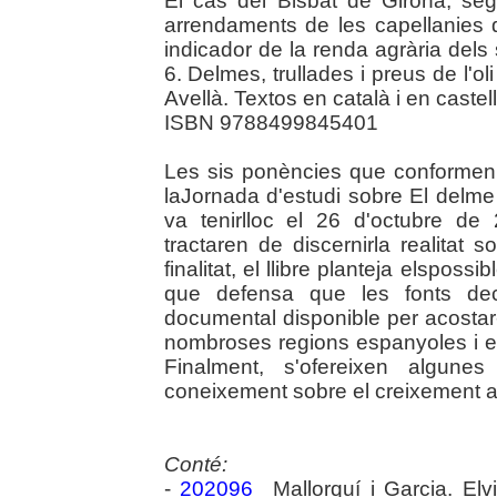
El cas del Bisbat de Girona, segl
arrendaments de les capellanies
indicador de la renda agrària dels 
6. Delmes, trullades i preus de l'o
Avellà. Textos en català i en castell
ISBN 9788499845401
Les sis ponències que conformen
laJornada d'estudi sobre El delme 
va tenirlloc el 26 d'octubre de
tractaren de discernirla realitat 
finalitat, el llibre planteja elspos
que defensa que les fonts deci
documental disponible per acostar
nombroses regions espanyoles i eu
Finalment, s'ofereixen algunes
coneixement sobre el creixement a
Conté:
-
202096
Mallorquí i Garcia. Elv