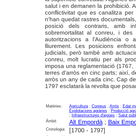
salut i en demanen la prohibició. 
conflictivitat que es canalitza per 
n'han quedat rastres documentals, 
posició dels contraris, amb i
sobremortalitat al conreu, i des 
autoritzacions a l'Audiència o 
lliurement. Les posicions enfr
judicials, però també amb actuaci
conreu, molt lucratiu per als prod
imposa una reglamentació (1767, 1
terres d'arròs en cinc parts; així,
arròs un any de cada cinc. Cap del
1797 esclatarà la revolta que posarà 
Matèries:
Agricultura
;
Conreus
;
Arròs
;
Edat m
Explotacions agràries
;
Producció agrà
;
Infraestructures d'aigües
;
Salut públ
Àmbit:
Alt Empordà
;
Baix Emp
Cronologia:
[1700 - 1797]