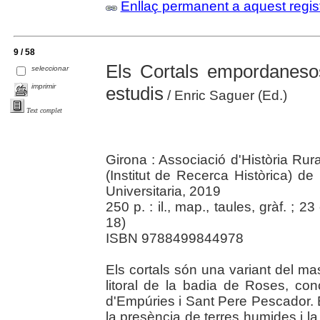
Enllaç permanent a aquest regis
9 / 58
Els Cortals empordanesos
seleccionar
imprimir
estudis
/ Enric Saguer (Ed.)
Text complet
Girona : Associació d'Història Rur
(Institut de Recerca Històrica) d
Universitaria, 2019
250 p. : il., map., taules, gràf. ; 23
18)
ISBN 9788499844978
Els cortals són una variant del mas
litoral de la badia de Roses, con
d'Empúries i Sant Pere Pescador. E
la presència de terres humides i l