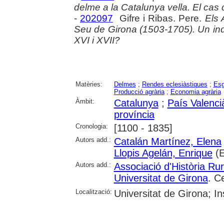
delme a la Catalunya vella. El cas 
-
202097
Gifre i Ribas. Pere.
Els 
Seu de Girona (1503-1705). Un ind
XVI i XVII?
Matèries:
Delmes
;
Rendes eclesiàstiques
;
Esg
Producció agrària
;
Economia agrària
Àmbit:
Catalunya
;
País Valenci
província
Cronologia:
[1100 - 1835]
Autors add.:
Catalán Martínez, Elena
Llopis Agelán, Enrique
(E
Autors add.:
Associació d'Història Ru
Universitat de Girona
. C
Localització:
Universitat de Girona; I