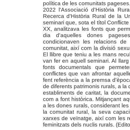
política de les comunitats pagese
2022 l'Associació d'Història Rur
Recerca d'Història Rural de la Un
seminari que, sota el títol Conflict
XX, analitzava les fonts que perm
dia d'aquelles dones pageses
condicionaven les relacions de
comunitat, així com la divisió sexua
El llibre que teniu a les mans rec
van fer en aquell seminari. Al lla
fonts documentals que permeten
conflictes que van afrontar aque
fent referència a la premsa d'època
de diferents patrimonis rurals, a l
establiments de caritat, la documen
com a font històrica. Mitjançant a
a les dones rurals, considerant les r
la comunitat rural, la seva capaci
xarxes de veïnatge, així com les r
feminitzats dels nuclis rurals. (Editor