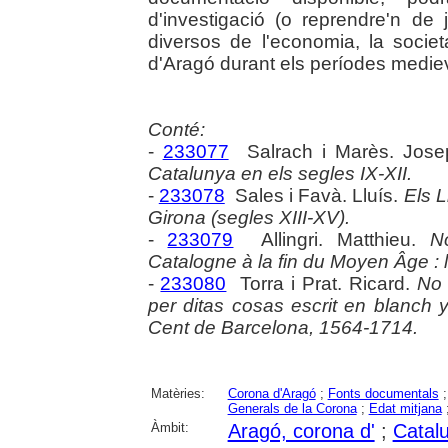
d'investigació (o reprendre'n de
diversos de l'economia, la societat
d'Aragó durant els períodes medieva
Conté:
-
233077
Salrach i Marès. Jose
Catalunya en els segles IX-XII.
-
233078
Sales i Favà. Lluís.
Els L
Girona (segles XIII-XV).
-
233079
Allingri. Matthieu.
No
Catalogne à la fin du Moyen Âge : 
-
233080
Torra i Prat. Ricard.
No 
per ditas cosas escrit en blanch 
Cent de Barcelona, 1564-1714.
Matèries:
Corona d'Aragó
;
Fonts documentals
Generals de la Corona
;
Edat mitjana
Àmbit:
Aragó, corona d'
;
Catal