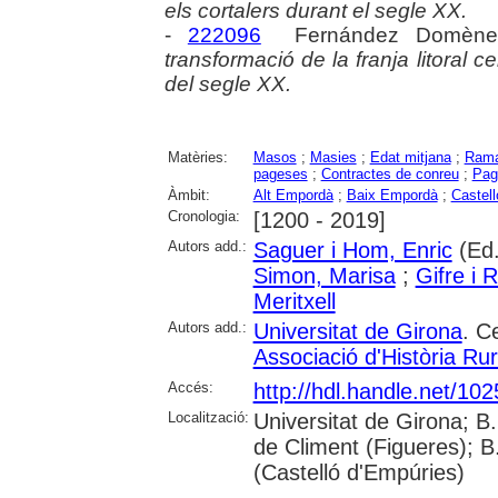
els cortalers durant el segle XX.
-
222096
Fernández Domènech
transformació de la franja litoral c
del segle XX.
Matèries:
Masos
;
Masies
;
Edat mitjana
;
Rama
pageses
;
Contractes de conreu
;
Pag
Àmbit:
Alt Empordà
;
Baix Empordà
;
Castell
Cronologia:
[1200 - 2019]
Autors add.:
Saguer i Hom, Enric
(Ed.
Simon, Marisa
;
Gifre i 
Meritxell
Autors add.:
Universitat de Girona
. C
Associació d'Història Ru
Accés:
http://hdl.handle.net/10
Localització:
Universitat de Girona; B
de Climent (Figueres); 
(Castelló d'Empúries)