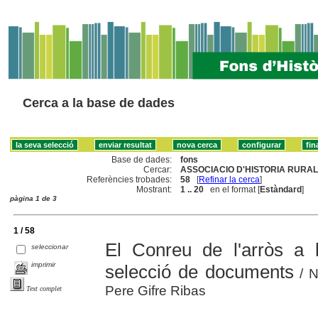
Cerca a la base de dades
Base de dades:
fons
Cercar:
ASSOCIACIO D'HISTORIA RURAL
Referències trobades:
58
[
Refinar la cerca
]
Mostrant:
1 .. 20
en el format [
Estàndard
]
pàgina 1 de 3
1 / 58
El Conreu de l'arròs a 
seleccionar
imprimir
selecció de documents
/ N
Pere Gifre Ribas
Text complet