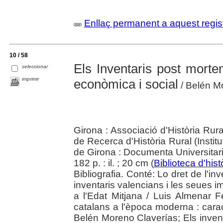
Enllaç permanent a aquest regis
10 / 58
Els Inventaris post mortem
seleccionar
imprimir
econòmica i social
/ Belén Mo
Girona : Associació d'Història Ru
de Recerca d'Història Rural (Institu
de Girona : Documenta Universitar
182 p. : il. ; 20 cm (
Biblioteca d'histò
Bibliografia. Conté: Lo dret de l'in
inventaris valencians i les seues i
a l'Edat Mitjana / Luis Almenar 
catalans a l'època moderna : caract
Belén Moreno Claverías; Els inventa