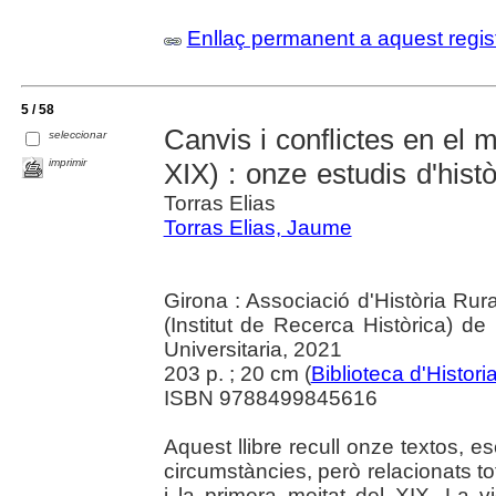
Enllaç permanent a aquest regis
5 / 58
Canvis i conflictes en el m
seleccionar
imprimir
XIX) : onze estudis d'hist
Torras Elias
Torras Elias, Jaume
Girona : Associació d'Història Rur
(Institut de Recerca Històrica) d
Universitaria, 2021
203 p. ; 20 cm (
Biblioteca d'Histori
ISBN 9788499845616
Aquest llibre recull onze textos, es
circumstàncies, però relacionats to
i la primera meitat del XIX. La 