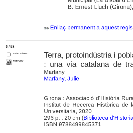
Municipal (La Bisbal d'E
B. Ernest Lluch (Girona)
Enllaç permanent a aquest regis
6 / 58
Terra, protoindústria i pob
seleccionar
imprimir
: una via catalana de tra
Marfany
Marfany, Julie
Girona : Associació d'Història Rur
Institut de Recerca Històrica de
Universitaria, 2020
296 p. ; 20 cm (
Biblioteca d'Histori
ISBN 9788499845371