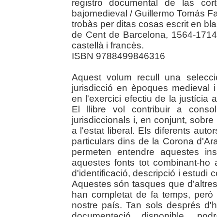
registro documental de las cor
bajomedieval / Guillermo Tomás Fac
trobàs per ditas cosas escrit en bl
de Cent de Barcelona, 1564-1714 /
castellà i francès.
ISBN 9788499846316
Aquest volum recull una selecc
jurisdicció en èpoques medieval 
en l'exercici efectiu de la justícia al
El llibre vol contribuir a cons
jurisdiccionals i, en conjunt, sobre l
a l'estat liberal. Els diferents au
particulars dins de la Corona d'A
permeten entendre aquestes inst
aquestes fonts tot combinant-ho
d'identificació, descripció i estudi 
Aquestes són tasques que d'altres
han completat de fa temps, però 
nostre país. Tan sols després d'ha
documentació disponible, pod