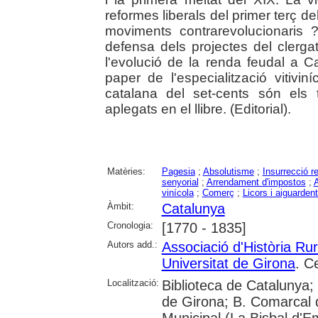
reformes liberals del primer terç de
moviments contrarevolucionaris 
defensa dels projectes del clergat
l'evolució de la renda feudal a Ca
paper de l'especialització vitivi
catalana del set-cents són els t
aplegats en el llibre. (Editorial).
Matèries:
Pagesia
;
Absolutisme
;
Insurrecció re
senyorial
;
Arrendament d'impostos
;
A
vinícola
;
Comerç
;
Licors i aiguarden
Àmbit:
Catalunya
Cronologia:
[1770 - 1835]
Autors add.:
Associació d'Història Ru
Universitat de Girona
. C
Localització:
Biblioteca de Catalunya; 
de Girona; B. Comarcal d