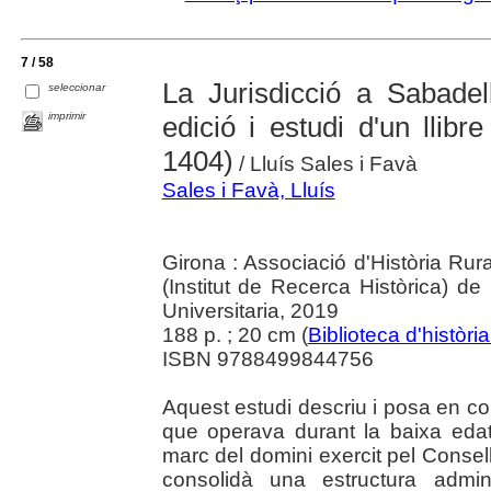
7 / 58
La Jurisdicció a Sabadel
seleccionar
imprimir
edició i estudi d'un llibr
1404)
/ Lluís Sales i Favà
Sales i Favà, Lluís
Girona : Associació d'Història Rur
(Institut de Recerca Històrica) d
Universitaria, 2019
188 p. ; 20 cm (
Biblioteca d'història
ISBN 9788499844756
Aquest estudi descriu i posa en cont
que operava durant la baixa edat
marc del domini exercit pel Consel
consolidà una estructura admin