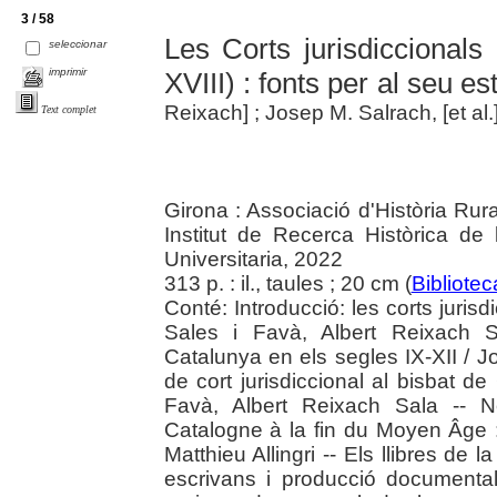
3 / 58
Les Corts jurisdiccionals
seleccionar
imprimir
XVIII) : fonts per al seu es
Reixach] ; Josep M. Salrach, [et al.
Text complet
Girona : Associació d'Història Rur
Institut de Recerca Històrica de
Universitaria, 2022
313 p. : il., taules ; 20 cm (
Bibliotec
Conté: Introducció: les corts jurisdi
Sales i Favà, Albert Reixach Sa
Catalunya en els segles IX-XII / J
de cort jurisdiccional al bisbat de
Favà, Albert Reixach Sala -- Not
Catalogne à la fin du Moyen Âge :
Matthieu Allingri -- Els llibres de l
escrivans i producció documental