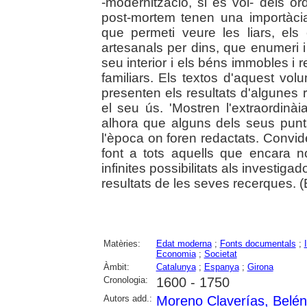
-modernització, si es vol- dels or
post-mortem tenen una importàcia
que permeti veure les liars, els 
artesanals per dins, que enumeri i
seu interior i els béns immobles i
familiars. Els textos d'aquest vol
presenten els resultats d'algunes
el seu ús. 'Mostren l'extraordinài
alhora que alguns dels seus punts
l'època on foren redactats. Convi
font a tots aquells que encara n
infinites possibilitats als investiga
resultats de les seves recerques. (E
Matèries:
Edat moderna
;
Fonts documentals
;
Economia
;
Societat
Àmbit:
Catalunya
;
Espanya
;
Girona
Cronologia:
1600 - 1750
Autors add.:
Moreno Claverías, Belén