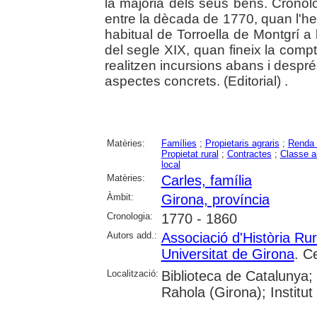
la majoria dels seus béns. Crono
entre la dècada de 1770, quan l'he
habitual de Torroella de Montgrí a 
del segle XIX, quan fineix la compta
realitzen incursions abans i despr
aspectes concrets. (Editorial) .
Matèries:
Famílies
;
Propietaris agraris
;
Renda d
Propietat rural
;
Contractes
;
Classe a
local
Matèries:
Carles, família
Àmbit:
Girona, província
Cronologia:
1770 - 1860
Autors add.:
Associació d'Història Ru
Universitat de Girona
. C
Localització:
Biblioteca de Catalunya; 
Rahola (Girona); Instit