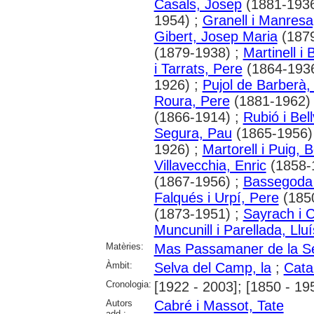
Casals, Josep
(1881-1936
1954) ;
Granell i Manresa
Gibert, Josep Maria
(1879
(1879-1938) ;
Martinell i
i Tarrats, Pere
(1864-1936
1926) ;
Pujol de Barberà,
Roura, Pere
(1881-1962)
(1866-1914) ;
Rubió i Bel
Segura, Pau
(1865-1956)
1926) ;
Martorell i Puig, 
Villavecchia, Enric
(1858-
(1867-1956) ;
Bassegoda 
Falqués i Urpí, Pere
(185
(1873-1951) ;
Sayrach i 
Muncunill i Parellada, Lluí
Matèries:
Mas Passamaner de la S
Àmbit:
Selva del Camp, la
;
Cata
Cronologia:
[1922 - 2003]; [1850 - 19
Autors
Cabré i Massot, Tate
add.: