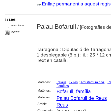
Enllaç permanent a aquest regis
8 / 1305
Palau Bofarull
seleccionar
/ [Fotografies d
imprimir
Tarragona : Diputació de Tarragona
1 desplegable (8 p.) : il. ; 25 * 12 
Text en català.
Matèries:
Palaus
;
Guies
;
Arquitectura civil
;
Pa
Famílies
Matèries:
Bofarull, família
Matèries:
Palau Bofarull de Reus
Àmbit:
Reus
Cronologia: