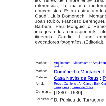
les Terres de l Ebre entre 1880
referencies, la majoria modern
noucentistes. Estan estructurad
Gaudí, Lluís Domenech i Montaner
Joan Rubió, Francesc Berenguer,
Barberà, Pau Monguió o Ramon 
imatges i les corresponents in
itineraris. Gaudiu d una enr
evocadores fotografies. (Editorial).
Matèries:
Arquitectura
;
Modernisme
;
Arquitect
jardins
Matèries:
Domènech i Montaner, L
Matèries:
Casa Navàs de Reus
;
P
Àmbit:
Reus
;
Cambrils
;
Alt Camp
;
Baix Ca
Tarragonès
;
Terres de l'Ebre
Cronologia:
[1880 - 1930]
Localització:
B. Pública de Tarragona