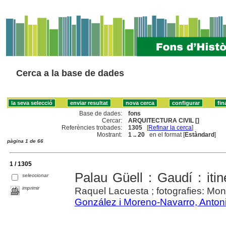
Cerca a la base de dades
Base de dades:
fons
Cercar:
ARQUITECTURA CIVIL []
Referències trobades:
1305
[
Refinar la cerca
]
Mostrant:
1 .. 20
en el format [
Estàndard
]
pàgina 1 de 66
1 / 1305
Palau Güell : Gaudí : itin
seleccionar
imprimir
Raquel Lacuesta ; fotografies: Mo
González i Moreno-Navarro, Anton