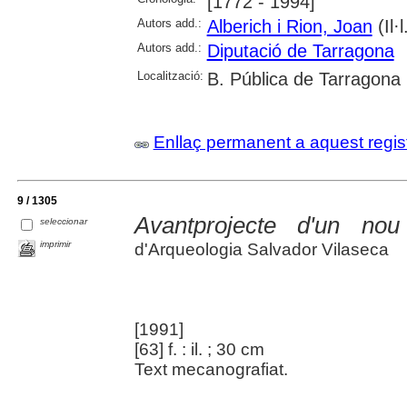
[1772 - 1994]
Autors add.:
Alberich i Rion, Joan
(Il·l
Autors add.:
Diputació de Tarragona
Localització:
B. Pública de Tarragona
Enllaç permanent a aquest regis
9 / 1305
Avantprojecte d'un no
seleccionar
imprimir
d'Arqueologia Salvador Vilaseca
[1991]
[63] f. : il. ; 30 cm
Text mecanografiat.