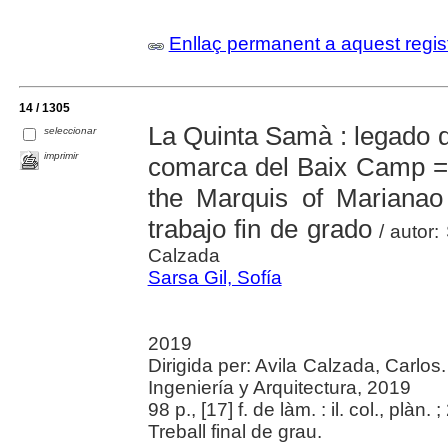
Enllaç permanent a aquest regis
14 / 1305
La Quinta Samà : legado 
seleccionar
imprimir
comarca del Baix Camp = 
the Marquis of Marianao
trabajo fin de grado
/ autor: 
Calzada
Sarsa Gil, Sofía
2019
Dirigida per: Avila Calzada, Carlo
Ingeniería y Arquitectura, 2019
98 p., [17] f. de làm. : il. col., plàn. 
Treball final de grau.