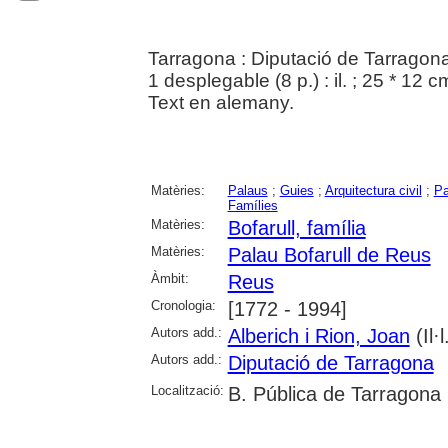
Tarragona : Diputació de Tarragona
1 desplegable (8 p.) : il. ; 25 * 12 
Text en alemany.
Matèries:
Palaus
;
Guies
;
Arquitectura civil
;
Pa
Famílies
Matèries:
Bofarull, família
Matèries:
Palau Bofarull de Reus
Àmbit:
Reus
Cronologia:
[1772 - 1994]
Autors add.:
Alberich i Rion, Joan
(Il·l
Autors add.:
Diputació de Tarragona
Localització:
B. Pública de Tarragona