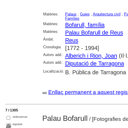
Matèries:
Palaus
;
Guies
;
Arquitectura civil
;
Pa
Famílies
Matèries:
Bofarull, família
Matèries:
Palau Bofarull de Reus
Àmbit:
Reus
Cronologia:
[1772 - 1994]
Autors add.:
Alberich i Rion, Joan
(Il·l
Autors add.:
Diputació de Tarragona
Localització:
B. Pública de Tarragona
Enllaç permanent a aquest regis
7 / 1305
Palau Bofarull
seleccionar
/ [Fotografies d
imprimir