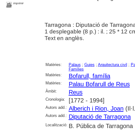
imprimir
Tarragona : Diputació de Tarragona
1 desplegable (8 p.) : il. ; 25 * 12 
Text en anglès.
Matèries:
Palaus
;
Guies
;
Arquitectura civil
;
Pa
Famílies
Matèries:
Bofarull, família
Matèries:
Palau Bofarull de Reus
Àmbit:
Reus
Cronologia:
[1772 - 1994]
Autors add.:
Alberich i Rion, Joan
(Il·l
Autors add.:
Diputació de Tarragona
Localització:
B. Pública de Tarragona