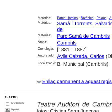
Matèries:
Parcs i jardins
;
Botànica
;
Palaus
;
Ar
Matèries:
Samà i Torrents, Salvad
de
Matèries:
Parc Samà de Cambrils
Àmbit:
Cambrils
Cronologia:
[1881 - 1887]
Autors add.:
Avila Calzada, Carlos
(Di
Localització:
B. Municipal (Cambrils)
Enllaç permanent a aquest regis
15 / 1305
Teatre Auditori de Cambri
seleccionar
imprimir
fotos: Cristina Serra Juncosa