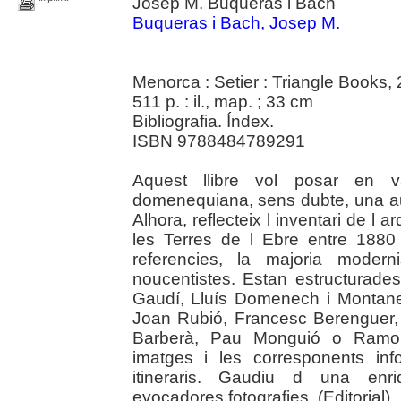
Josep M. Buqueras i Bach
Buqueras i Bach, Josep M.
Menorca : Setier : Triangle Books,
511 p. : il., map. ; 33 cm
Bibliografia. Índex.
ISBN 9788484789291
Aquest llibre vol posar en 
domenequiana, sens dubte, una au
Alhora, reflecteix l inventari de l
les Terres de l Ebre entre 1880
referencies, la majoria modern
noucentistes. Estan estructurad
Gaudí, Lluís Domenech i Montaner
Joan Rubió, Francesc Berenguer,
Barberà, Pau Monguió o Ramon 
imatges i les corresponents in
itineraris. Gaudiu d una enr
evocadores fotografies. (Editorial).