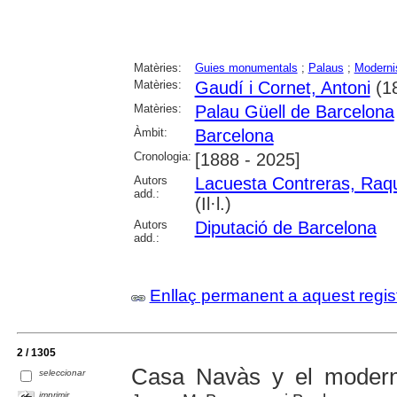
Matèries:
Guies monumentals
;
Palaus
;
Modern
Matèries:
Gaudí i Cornet, Antoni
(1
Matèries:
Palau Güell de Barcelona
Àmbit:
Barcelona
Cronologia:
[1888 - 2025]
Autors
Lacuesta Contreras, Raq
add.:
(Il·l.)
Autors
Diputació de Barcelona
add.:
Enllaç permanent a aquest regis
2 / 1305
Casa Navàs y el modern
seleccionar
imprimir