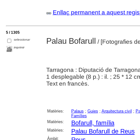
Enllaç permanent a aquest regis
5 / 1305
Palau Bofarull
seleccionar
/ [Fotografies d
imprimir
Tarragona : Diputació de Tarragona
1 desplegable (8 p.) : il. ; 25 * 12 
Text en francès.
Matèries:
Palaus
;
Guies
;
Arquitectura civil
;
Pa
Famílies
Matèries:
Bofarull, família
Matèries:
Palau Bofarull de Reus
Àmbit:
Reus