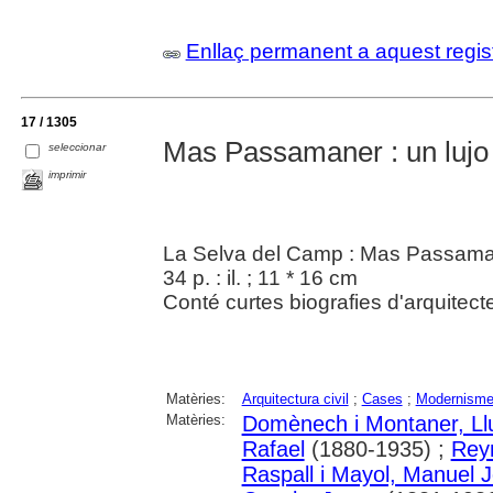
Enllaç permanent a aquest regis
17 / 1305
Mas Passamaner : un lujo
seleccionar
imprimir
La Selva del Camp : Mas Passama
34 p. : il. ; 11 * 16 cm
Conté curtes biografies d'arquitec
Matèries:
Arquitectura civil
;
Cases
;
Modernism
Matèries:
Domènech i Montaner, Ll
Rafael
(1880-1935) ;
Reyn
Raspall i Mayol, Manuel 