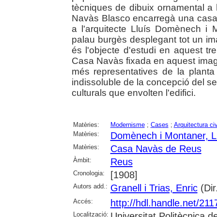
tècniques de dibuix ornamental a l'
Navàs Blasco encarregà una casa-bo
a l'arquitecte Lluís Domènech i M
palau burgès desplegant tot un imag
és l'objecte d'estudi en aquest t
Casa Navàs fixada en aquest imagi
més representatives de la planta
indissoluble de la concepció del se
culturals que envolten l'edifici.
Matèries:
Modernisme
;
Cases
;
Arquitectura civ
Matèries:
Domènech i Montaner, L
Matèries:
Casa Navàs de Reus
Àmbit:
Reus
Cronologia:
[1908]
Autors add.:
Granell i Trias, Enric
(Dir
Accés:
http://hdl.handle.net/21
Localització:
Universitat Politècnica 