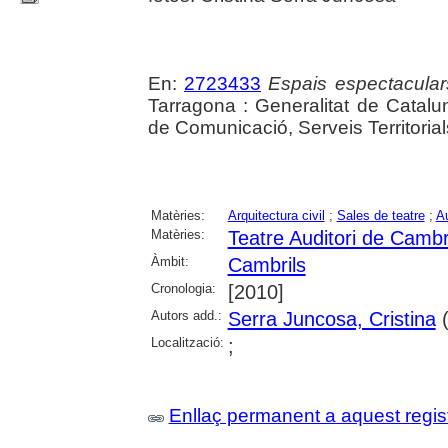
En:
2723433
Espais espectacular
Tarragona : Generalitat de Catalu
de Comunicació, Serveis Territoria
Matèries:
Arquitectura civil
;
Sales de teatre
;
Au
Matèries:
Teatre Auditori de Cambr
Àmbit:
Cambrils
Cronologia:
[2010]
Autors add.:
Serra Juncosa, Cristina
(
Localització:
;
Enllaç permanent a aquest regis