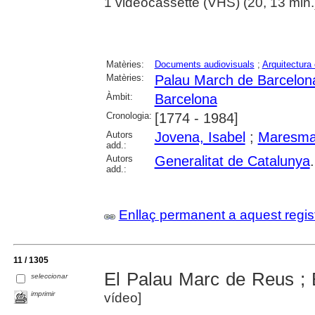
1 videocassette (VHS) (20, 13 min.))
Matèries:
Documents audiovisuals
;
Arquitectura 
Matèries:
Palau March de Barcelon
Àmbit:
Barcelona
Cronologia:
[1774 - 1984]
Autors
Jovena, Isabel
;
Maresma
add.:
Autors
Generalitat de Catalunya
add.:
Enllaç permanent a aquest regis
11 / 1305
El Palau Marc de Reus ; 
seleccionar
imprimir
vídeo]