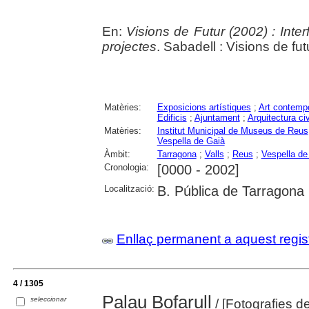
En:
Visions de Futur (2002) : Interf
projectes
. Sabadell : Visions de fu
Matèries:
Exposicions artístiques
;
Art contemp
Edificis
;
Ajuntament
;
Arquitectura civ
Matèries:
Institut Municipal de Museus de Reus
Vespella de Gaià
Àmbit:
Tarragona
;
Valls
;
Reus
;
Vespella de
Cronologia:
[0000 - 2002]
Localització:
B. Pública de Tarragona
Enllaç permanent a aquest regis
4 / 1305
Palau Bofarull
seleccionar
/ [Fotografies d