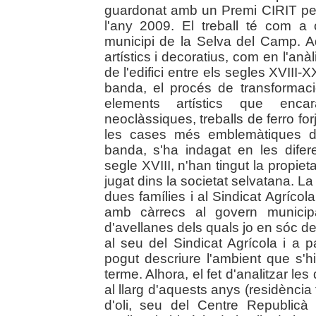
guardonat amb un Premi CIRIT per f
l'any 2009. El treball té com a
municipi de la Selva del Camp. A
artístics i decoratius, com en l'anàli
de l'edifici entre els segles XVIII-
banda, el procés de transformació
elements artístics que enca
neoclàssiques, treballs de ferro for
les cases més emblemàtiques de
banda, s'ha indagat en les dife
segle XVIII, n'han tingut la propie
jugat dins la societat selvatana. L
dues famílies i al Sindicat Agrícola
amb càrrecs al govern municipal
d'avellanes dels quals jo en sóc 
al seu del Sindicat Agrícola i a p
pogut descriure l'ambient que s'hi 
terme. Alhora, el fet d'analitzar les 
al llarg d'aquests anys (residència
d'oli, seu del Centre Republicà