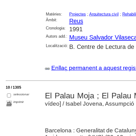
Matèries:
Projectes
;
Arquitectura civil
;
Rehabili
Àmbit:
Reus
Cronologia:
1991
Autors add.:
Museu Salvador Vilasec
Localització:
B. Centre de Lectura de
Enllaç permanent a aquest regis
10 / 1305
El Palau Moja ; El Palau
seleccionar
imprimir
vídeo]
/ Isabel Jovena, Assumpci
Barcelona : Generalitat de Catalu