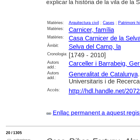
explicar la història de la vila de la S
Matèries:
Arquitectura civil
;
Cases
;
Patrimoni his
Matèries:
Carnicer, família
Matèries:
Casa Carnicer de la Selv
Àmbit:
Selva del Camp, la
Cronologia:
[1749 - 2010]
Autors
Carceller i Barrabeig, Ge
add.:
Autors
Generalitat de Catalunya
add.:
Universitaris i de Recerca
Accés:
http://hdl.handle.net/207
Enllaç permanent a aquest regis
20 / 1305
seleccionar