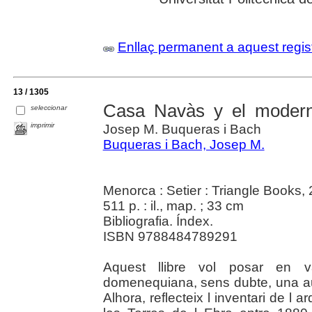
Enllaç permanent a aquest regis
13 / 1305
Casa Navàs y el modern
seleccionar
imprimir
Josep M. Buqueras i Bach
Buqueras i Bach, Josep M.
Menorca : Setier : Triangle Books,
511 p. : il., map. ; 33 cm
Bibliografia. Índex.
ISBN 9788484789291
Aquest llibre vol posar en 
domenequiana, sens dubte, una au
Alhora, reflecteix l inventari de l