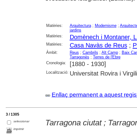
Matèries:
Arquitectura
;
Modernisme
;
Arquitect
jardins
Matèries:
Domènech i Montaner, L
Matèries:
Casa Navàs de Reus
;
P
Àmbit:
Reus
;
Cambrils
;
Alt Camp
;
Baix Ca
Tarragonès
;
Terres de l'Ebre
Cronologia:
[1880 - 1930]
Localització:
Universitat Rovira i Virgi
Enllaç permanent a aquest regis
3 / 1305
Tarragona ciutat ; Tarragona
seleccionar
imprimir