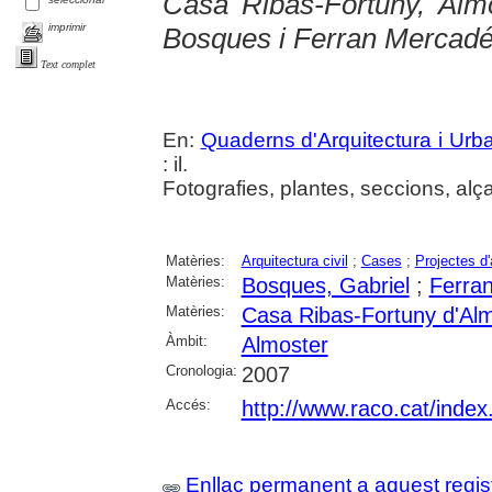
Casa Ribas-Fortuny, Alm
imprimir
Bosques i Ferran Mercadé,
Text complet
En:
Quaderns d'Arquitectura i Ur
: il.
Fotografies, plantes, seccions, alça
Matèries:
Arquitectura civil
;
Cases
;
Projectes d'
Matèries:
Bosques, Gabriel
;
Ferran
Matèries:
Casa Ribas-Fortuny d'Al
Àmbit:
Almoster
Cronologia:
2007
Accés:
http://www.raco.cat/inde
Enllaç permanent a aquest regis