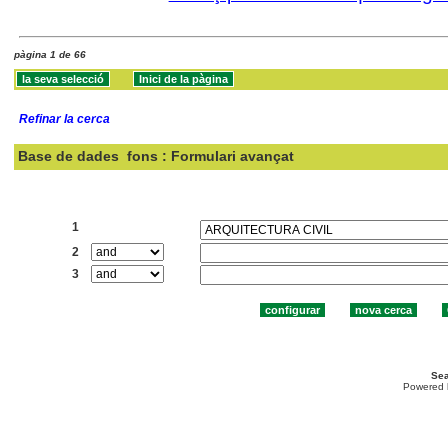
pàgina 1 de 66
Refinar la cerca
Base de dades
fons : Formulari avançat
Cercar:
1
2
3
Sea
Powered