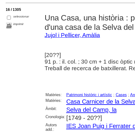
16 / 1305
Una Casa, una història : p
seleccionar
imprimir
d'una casa de la Selva de
Jujol i Pellicer, Amàlia
[20??]
91 p. : il. col. ; 30 cm + 1 disc òpt
Treball de recerca de batxillerat. Re
Matèries:
Patrimoni històric i artístic
;
Cases
;
Arq
Matèries:
Casa Carnicer de la Selv
Àmbit:
Selva del Camp, la
Cronologia:
[1749 - 20??]
Autors
IES Joan Puig i Ferrater 
add.: