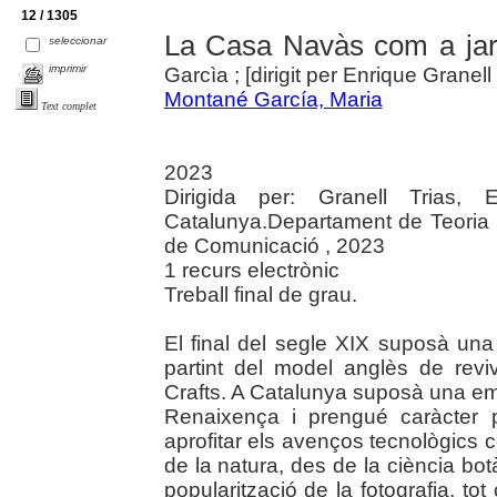
12 / 1305
La Casa Navàs com a jar
seleccionar
imprimir
Garcìa ; [dirigit per Enrique Granell 
Montané García, Maria
Text complet
2023
Dirigida per: Granell Trias, E
Catalunya.Departament de Teoria i 
de Comunicació , 2023
1 recurs electrònic
Treball final de grau.
El final del segle XIX suposà una
partint del model anglès de reviva
Crafts. A Catalunya suposà una em
Renaixença i prengué caràcter p
aprofitar els avenços tecnològics c
de la natura, des de la ciència bot
popularització de la fotografia, tot