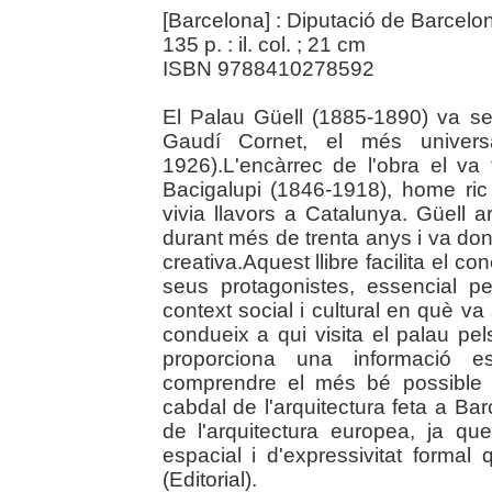
[Barcelona] : Diputació de Barcelo
135 p. : il. col. ; 21 cm
ISBN 9788410278592
El Palau Güell (1885-1890) va se
Gaudí Cornet, el més universa
1926).L'encàrrec de l'obra el va f
Bacigalupi (1846-1918), home ric 
vivia llavors a Catalunya. Güell ar
durant més de trenta anys i va donar
creativa.Aquest llibre facilita el co
seus protagonistes, essencial per
context social i cultural en què va 
condueix a qui visita el palau pel
proporciona una informació esc
comprendre el més bé possible l
cabdal de l'arquitectura feta a Bar
de l'arquitectura europea, ja q
espacial i d'expressivitat formal 
(Editorial).