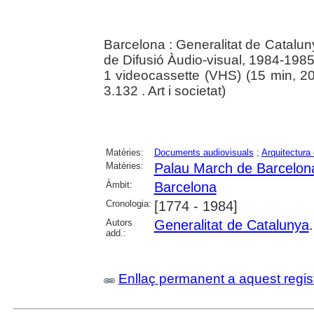
Barcelona : Generalitat de Catalu
de Difusió Àudio-visual, 1984-198
1 videocassette (VHS) (15 min, 20 m
3.132 . Art i societat)
Matèries:
Documents audiovisuals
;
Arquitectura 
Matèries:
Palau March de Barcelon
Àmbit:
Barcelona
Cronologia:
[1774 - 1984]
Autors
Generalitat de Catalunya
add.:
Enllaç permanent a aquest regis