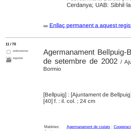
Cerdanya; UAB: Sibhil·la
Enllaç permanent a aquest regis
11 / 70
Agermanament Bellpuig-Bo
seleccionar
imprimir
de setembre de 2002
/ Aj
Bormio
[Bellpuig] : [Ajuntament de Bellpuig
[40] f. : il. col. ; 24 cm
Matèries:
Agermanament de ciutats
;
Cooperació