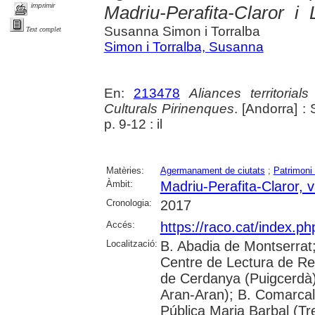
imprimir
Madriu-Perafita-Claror 
Susanna Simon i Torralba
Text complet
Simon i Torralba, Susanna
En:
213478
Aliances territoria
Culturals Pirinenques
. [Andorra] :
p. 9-12 : il
Matèries:
Agermanament de ciutats
;
Patrimoni 
Àmbit:
Madriu-Perafita-Claror, va
Cronologia:
2017
Accés:
https://raco.cat/index.ph
Localització:
B. Abadia de Montserrat
Centre de Lectura de Re
de Cerdanya (Puigcerdà)
Aran-Aran); B. Comarcal 
Pública Maria Barbal (Tr