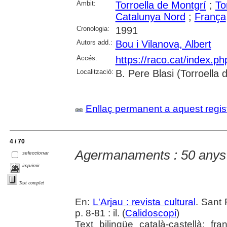
Àmbit:
Torroella de Montgrí
;
To
Catalunya Nord
;
França
Cronologia:
1991
Autors add.:
Bou i Vilanova, Albert
Accés:
https://raco.cat/index.p
Localització:
B. Pere Blasi (Torroella
Enllaç permanent a aquest regis
4 / 70
Agermanaments : 50 anys 
seleccionar
imprimir
Text complet
En:
L'Arjau : revista cultural
. Sant 
p. 8-81 : il. (
Calidoscopi
)
Text bilingüe català-castellà; fran