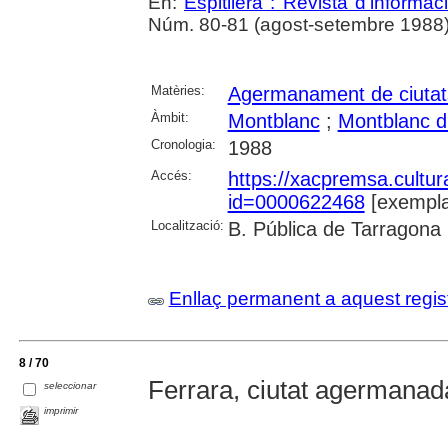
En:
Espitllera : Revista d'informa
Núm. 80-81 (agost-setembre 1988), p
Matèries:
Agermanament de ciutat
Àmbit:
Montblanc
;
Montblanc d
Cronologia:
1988
Accés:
https://xacpremsa.cultu
id=0000622468
[exempla
Localització:
B. Pública de Tarragona
Enllaç permanent a aquest regis
8 / 70
Ferrara, ciutat agermanad
seleccionar
imprimir