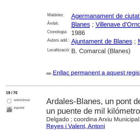
Matèries:
Agermanament de ciutat
Àmbit:
Blanes
;
Villenave d'Orn
Cronologia:
1986
Autors add.:
Ajuntament de Blanes
;
Localització:
B. Comarcal (Blanes)
Enllaç permanent a aquest regis
19 / 70
Ardales-Blanes, un pont d
seleccionar
imprimir
un puente de mil kilómetr
Delgado ; coordina Arxiu Municipa
Reyes i Valent, Antoni