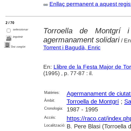
Enllaç permanent a aquest regis
2 / 70
Torroella de Montgrí
seleccionar
imprimir
agermanament solidari
/ En
Torrent i Bagudà, Enric
Text complet
En:
Llibre de la Festa Major de To
(1995) , p. 77-87 : il.
Matèries:
Agermanament de ciutat
Àmbit:
Torroella de Montgrí
;
Sa
Cronologia:
1987 - 1995
Accés:
https://raco.cat/index.p
Localització:
B. Pere Blasi (Torroella