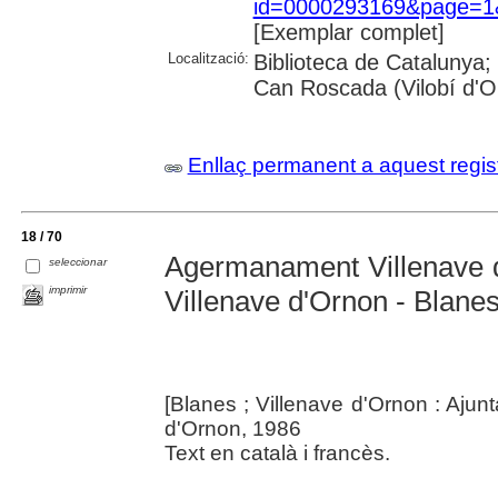
id=0000293169&page=1&
[Exemplar complet]
Localització:
Biblioteca de Catalunya;
Can Roscada (Vilobí d'O
Enllaç permanent a aquest regis
18 / 70
Agermanament Villenave 
seleccionar
imprimir
Villenave d'Ornon - Blane
[Blanes ; Villenave d'Ornon : Ajun
d'Ornon, 1986
Text en català i francès.