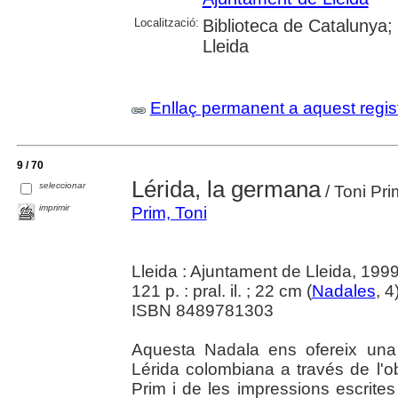
Localització:
Biblioteca de Catalunya; 
Lleida
Enllaç permanent a aquest regis
9 / 70
Lérida, la germana
seleccionar
/ Toni Pri
imprimir
Prim, Toni
Lleida : Ajuntament de Lleida, 199
121 p. : pral. il. ; 22 cm (
Nadales
, 4
ISBN 8489781303
Aquesta Nadala ens ofereix una v
Lérida colombiana a través de l'obje
Prim i de les impressions escrit