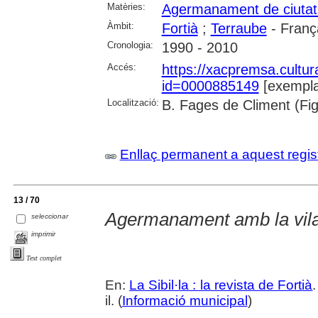
Matèries:
Agermanament de ciutat
Àmbit:
Fortià
;
Terraube
- Franç
Cronologia:
1990 - 2010
Accés:
https://xacpremsa.cultu
id=0000885149
[exempla
Localització:
B. Fages de Climent (Fi
Enllaç permanent a aquest regis
13 / 70
Agermanament amb la vila
seleccionar
imprimir
Text complet
En:
La Sibil·la : la revista de Fortià
il. (
Informació municipal
)