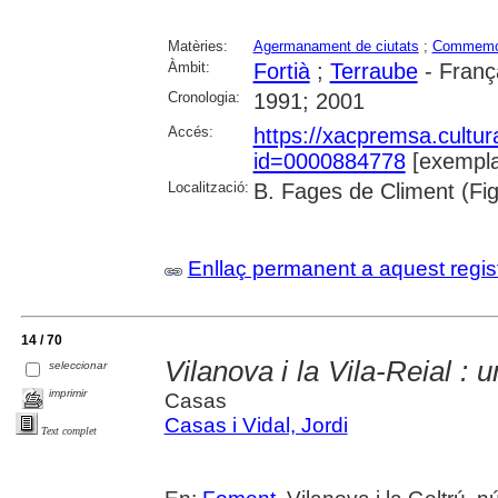
Matèries:
Agermanament de ciutats
;
Commemo
Àmbit:
Fortià
;
Terraube
- Franç
Cronologia:
1991; 2001
Accés:
https://xacpremsa.cultu
id=0000884778
[exempla
Localització:
B. Fages de Climent (Fi
Enllaç permanent a aquest regis
14 / 70
Vilanova i la Vila-Reial : 
seleccionar
imprimir
Casas
Casas i Vidal, Jordi
Text complet