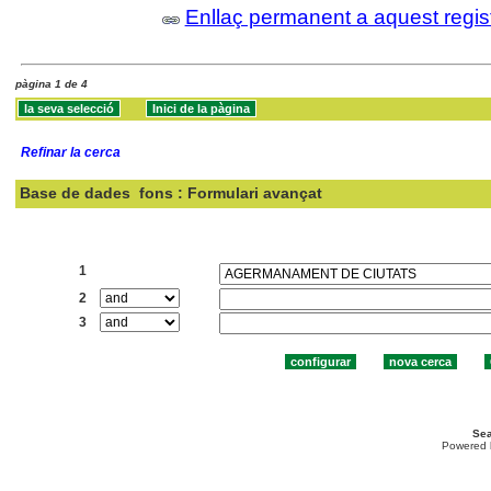
Enllaç permanent a aquest regis
pàgina 1 de 4
Refinar la cerca
Base de dades
fons : Formulari avançat
Cercar:
1
2
3
Sea
Powered