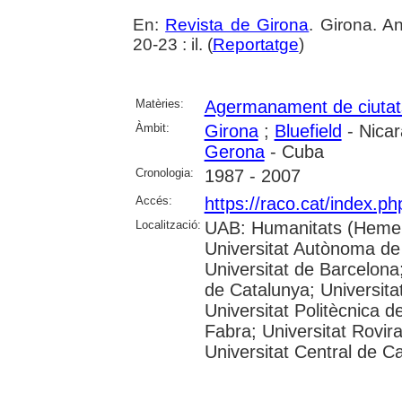
En:
Revista de Girona
. Girona. A
20-23 : il. (
Reportatge
)
Matèries:
Agermanament de ciutat
Àmbit:
Girona
;
Bluefield
- Nica
Gerona
- Cuba
Cronologia:
1987 - 2007
Accés:
https://raco.cat/index.p
Localització:
UAB: Humanitats (Hemer
Universitat Autònoma de
Universitat de Barcelona;
de Catalunya; Universitat
Universitat Politècnica 
Fabra; Universitat Rovira 
Universitat Central de C