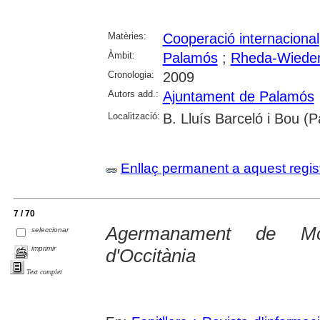
Matèries:
Cooperació internacional
Àmbit:
Palamós
;
Rheda-Wiede
Cronologia:
2009
Autors add.:
Ajuntament de Palamós
Localització:
B. Lluís Barceló i Bou (
Enllaç permanent a aquest regis
7 / 70
Agermanament de Mo
seleccionar
imprimir
d'Occitània
Text complet