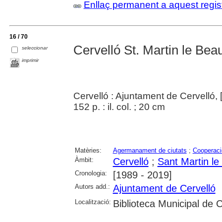
Enllaç permanent a aquest regis
16 / 70
Cervelló St. Martin le Be
seleccionar
imprimir
Cervelló : Ajuntament de Cervelló, 
152 p. : il. col. ; 20 cm
Matèries:
Agermanament de ciutats
;
Cooperació
Àmbit:
Cervelló
;
Sant Martin le
Cronologia:
[1989 - 2019]
Autors add.:
Ajuntament de Cervelló
Localització:
Biblioteca Municipal de C