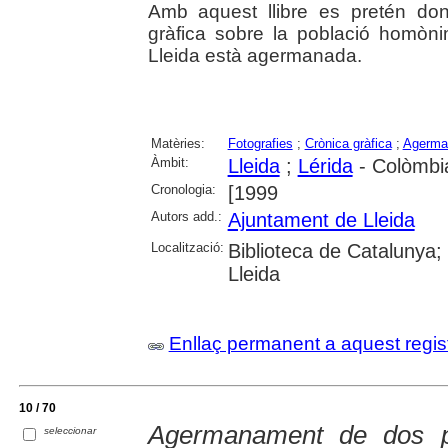
Amb aquest llibre es pretén do
gràfica sobre la població homòn
Lleida està agermanada.
Matèries:
Fotografies
;
Crònica gràfica
;
Agerman
Àmbit:
Lleida
;
Lérida
- Colòmbi
Cronologia:
[1999
Autors add.:
Ajuntament de Lleida
Localització:
Biblioteca de Catalunya; 
Lleida
Enllaç permanent a aquest regis
10 / 70
Agermanament de dos pai
seleccionar