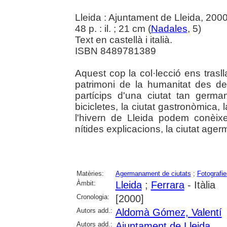
Lleida : Ajuntament de Lleida, 200
48 p. : il. ; 21 cm (
Nadales
, 5)
Text en castellà i italià.
ISBN 8489781389
Aquest cop la col·lecció ens traslla
patrimoni de la humanitat des de
partícips d'una ciutat tan germa
bicicletes, la ciutat gastronòmica,
l'hivern de Lleida podem conèixer,
nítides explicacions, la ciutat age
Matèries:
Agermanament de ciutats
;
Fotografie
Àmbit:
Lleida
;
Ferrara
- Itàlia
Cronologia:
[2000]
Autors add.:
Aldomà Gómez, Valentí
Autors add.:
Ajuntament de Lleida