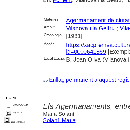
En:
Foment
. Vilanova i la Geltrú, 
Matèries:
Agermanament de ciutat
Àmbit:
Vilanova i la Geltrú
;
Vila
Cronologia:
[1981]
Accés:
https://xacpremsa.cultu
id=0000641869
[Exempla
Localització:
B. Joan Oliva (Vilanova i
Enllaç permanent a aquest regis
15 / 70
Els Agermanaments, entre 
seleccionar
imprimir
Maria Solaní
Solaní, Maria
Text complet