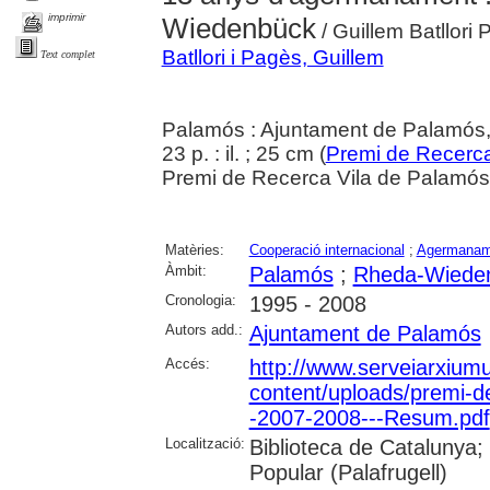
imprimir
Wiedenbück
/ Guillem Batllori
Batllori i Pagès, Guillem
Text complet
Palamós : Ajuntament de Palamós
23 p. : il. ; 25 cm (
Premi de Recerca
Premi de Recerca Vila de Palamó
Matèries:
Cooperació internacional
;
Agermaname
Àmbit:
Palamós
;
Rheda-Wiede
Cronologia:
1995 - 2008
Autors add.:
Ajuntament de Palamós
Accés:
http://www.serveiarxium
content/uploads/premi-d
-2007-2008---Resum.pdf
Localització:
Biblioteca de Catalunya;
Popular (Palafrugell)