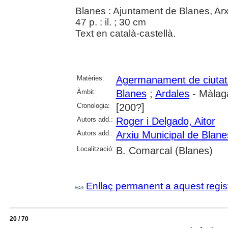
Blanes : Ajuntament de Blanes, Arx
47 p. : il. ; 30 cm
Text en català-castellà.
Matèries:
Agermanament de ciutat
Àmbit:
Blanes
;
Ardales
- Màlag
Cronologia:
[200?]
Autors add.:
Roger i Delgado, Aitor
Autors add.:
Arxiu Municipal de Blane
Localització:
B. Comarcal (Blanes)
Enllaç permanent a aquest regis
20 / 70