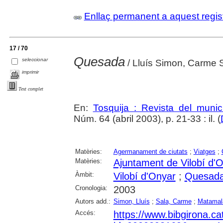
Enllaç permanent a aquest regis
17 / 70
Quesada
seleccionar
/ Lluís Simon, Carme S
imprimir
Text complet
En:
Tosquija : Revista del munic
Núm. 64 (abril 2003), p. 21-33 : il. (
Matèries:
Agermanament de ciutats
;
Viatges
;
Matèries:
Ajuntament de Vilobí d'
Àmbit:
Vilobí d'Onyar
;
Quesad
Cronologia:
2003
Autors add.:
Simon, Lluís
;
Sala, Carme
;
Matamal
Accés:
https://www.bibgirona.c