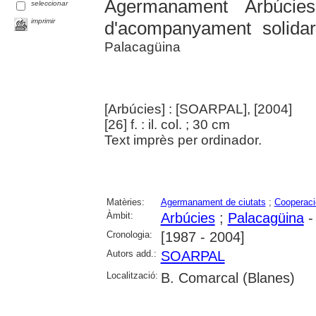
Agermanament Arbúcie
seleccionar
imprimir
d'acompanyament solidar
Palacagüina
[Arbúcies] : [SOARPAL], [2004]
[26] f. : il. col. ; 30 cm
Text imprès per ordinador.
Matèries:
Agermanament de ciutats
;
Cooperació
Àmbit:
Arbúcies
;
Palacagüina
-
Cronologia:
[1987 - 2004]
Autors add.:
SOARPAL
Localització:
B. Comarcal (Blanes)