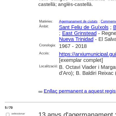
castellà; anglès-castellà.
Matèries:
Agermanament de ciutats
;
Commemo
Àmbit:
Sant Feliu de Guíxols
;
B
;
East Grinstead
- Regne
Nueva Trinidad
- El Salv
Cronologia:
1967 - 2018
Accés:
https://arxiumunicipal.
[exemplar complet]
Localització:
B. Octavi Viader i Marga
d'Aro); B. Baldiri Reixac
Enllaç permanent a aquest regis
5 / 70
13 anys d'agermanament 
seleccionar