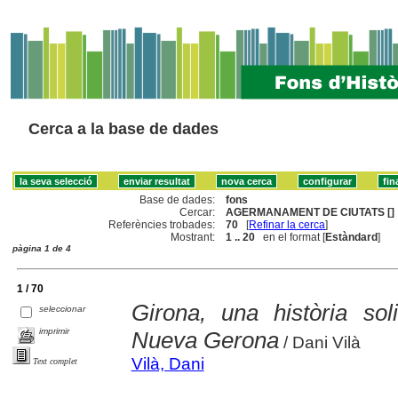
Cerca a la base de dades
Base de dades:
fons
Cercar:
AGERMANAMENT DE CIUTATS []
Referències trobades:
70
[
Refinar la cerca
]
Mostrant:
1 .. 20
en el format [
Estàndard
]
pàgina 1 de 4
1 / 70
Girona, una història soli
seleccionar
imprimir
Nueva Gerona
/ Dani Vilà
Vilà, Dani
Text complet