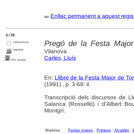
Enllaç permanent a aquest regis
3 / 70
Pregó de la Festa Majo
seleccionar
imprimir
Vilanova
Carles, Lluís
Text complet
En:
Llibre de la Festa Major de To
(1991) , p. 3-68: il.
Transcripció dels discursos de Ll
Salanca (Rosselló) i d'Albert Bo
Montgrí.
Matèries:
Festes majors
;
Pregons
;
Alcaldes
;