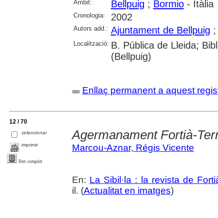
Àmbit:
Bellpuig
;
Bormio
- Itàlia
Cronologia:
2002
Autors add.:
Ajuntament de Bellpuig
Localització:
B. Pública de Lleida; Bib
(Bellpuig)
Enllaç permanent a aquest regis
12 / 70
Agermanament Fortià-Terr
seleccionar
imprimir
Marcou-Aznar, Régis Vicente
Text complet
En:
La Sibil·la : la revista de Forti
il. (
Actualitat en imatges
)