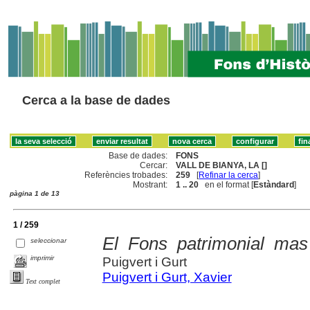
Cerca a la base de dades
Base de dades:
FONS
Cercar:
VALL DE BIANYA, LA []
Referències trobades:
259
[
Refinar la cerca
]
Mostrant:
1 .. 20
en el format [
Estàndard
]
pàgina 1 de 13
1 / 259
El Fons patrimonial mas
seleccionar
imprimir
Puigvert i Gurt
Puigvert i Gurt, Xavier
Text complet