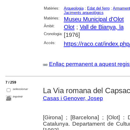
Matèries:
Arqueologia
;
Edat del ferro
;
Armamen
Jaciments arqueològics
Matèries:
Museu Municipal d'Olot
Àmbit:
Olot
;
Vall de Bianya, la
Cronologia:
[1976]
Accés:
https://raco.cat/index.ph
Enllaç permanent a aquest regis
7 / 259
La Via romana del Capsac
seleccionar
imprimir
Casas i Genover, Josep
[Girona] ; [Barcelona] ; [Olot] :
Catalunya. Departament de Cultu