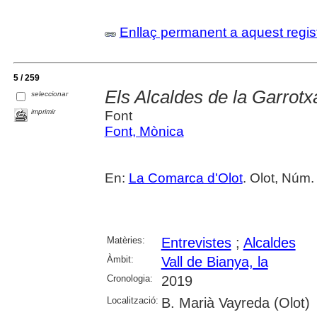
Enllaç permanent a aquest regis
5 / 259
Els Alcaldes de la Garrotxa
seleccionar
imprimir
Font
Font, Mònica
En:
La Comarca d'Olot
. Olot, Núm.
Matèries:
Entrevistes
;
Alcaldes
Àmbit:
Vall de Bianya, la
Cronologia:
2019
Localització:
B. Marià Vayreda (Olot)