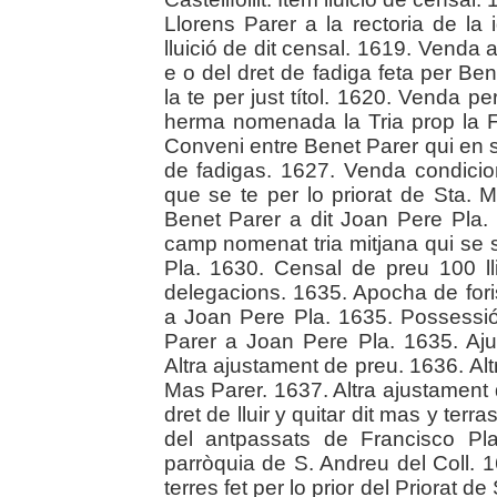
Llorens Parer a la rectoria de la
lluició de dit censal. 1619. Venda
e o del dret de fadiga feta per Be
la te per just títol. 1620. Venda p
herma nomenada la Tria prop la F
Conveni entre Benet Parer qui en 
de fadigas. 1627. Venda condicio
que se te per lo priorat de Sta. M
Benet Parer a dit Joan Pere Pla.
camp nomenat tria mitjana qui se se 
Pla. 1630. Censal de preu 100 lli
delegacions. 1635. Apocha de foris
a Joan Pere Pla. 1635. Possessi
Parer a Joan Pere Pla. 1635. Aj
Altra ajustament de preu. 1636. Al
Mas Parer. 1637. Altra ajustament
dret de lluir y quitar dit mas y ter
del antpassats de Francisco Pl
parròquia de S. Andreu del Coll. 
terres fet per lo prior del Priorat d