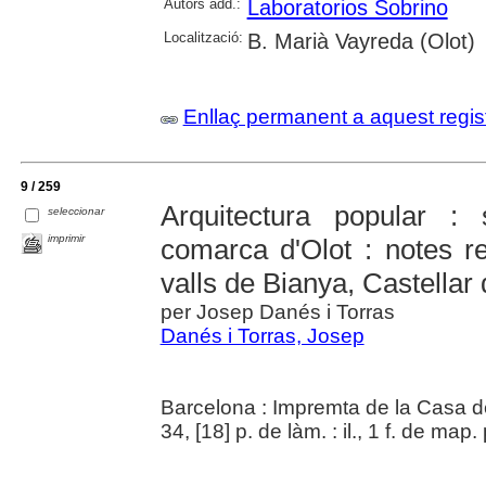
Autors add.:
Laboratorios Sobrino
Localització:
B. Marià Vayreda (Olot)
Enllaç permanent a aquest regis
9 / 259
Arquitectura popular : 
seleccionar
imprimir
comarca d'Olot : notes r
valls de Bianya, Castellar
per Josep Danés i Torras
Danés i Torras, Josep
Barcelona : Impremta de la Casa de
34, [18] p. de làm. : il., 1 f. de map.