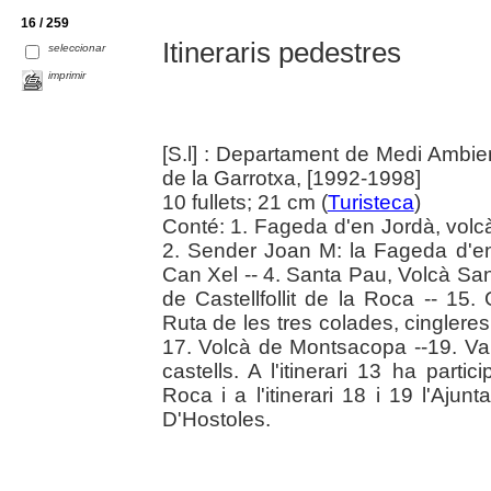
16 / 259
Itineraris pedestres
seleccionar
imprimir
[S.l] : Departament de Medi Ambie
de la Garrotxa, [1992-1998]
10 fullets; 21 cm (
Turisteca
)
Conté: 1. Fageda d'en Jordà, volc
2. Sender Joan M: la Fageda d'en
Can Xel -- 4. Santa Pau, Volcà San
de Castellfollit de la Roca -- 15.
Ruta de les tres colades, cinglere
17. Volcà de Montsacopa --19. Vall
castells. A l'itinerari 13 ha partic
Roca i a l'itinerari 18 i 19 l'Ajun
D'Hostoles.