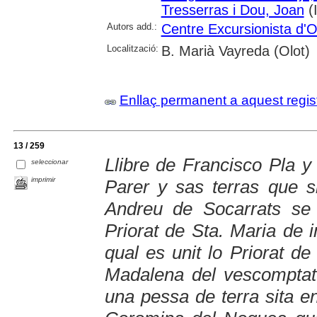
Tresserras i Dou, Joan
(I
Autors add.:
Centre Excursionista d'O
Localització:
B. Marià Vayreda (Olot)
Enllaç permanent a aquest regis
13 / 259
Llibre de Francisco Pla y
seleccionar
imprimir
Parer y sas terras que s
Andreu de Socarrats se 
Priorat de Sta. Maria de i
qual es unit lo Priorat de
Madalena del vescomptat
una pessa de terra sita e