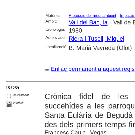
Matèries:
Protecció del medi ambient
;
Impacte 
Àmbit:
Vall del Bac, la
- Vall de 
Cronologia:
1980
Autors add.:
Riera i Tusell, Miquel
Localització:
B. Marià Vayreda (Olot)
Enllaç permanent a aquest regis
15 / 259
Crònica fidel de les
seleccionar
imprimir
succehídes a les parroqu
Santa Eulària de Begudá 
des dels primers temps fi
Francesc Caula i Vegas