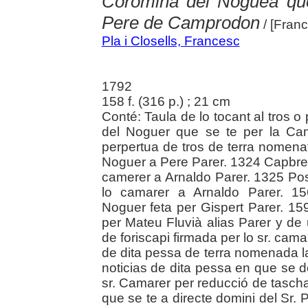
Coromina del Noguea que
Pere de Camprodon
/ [Franc
Pla i Closells, Francesc
1792
158 f. (316 p.) ; 21 cm
Conté: Taula de lo tocant al tros
del Noguer que se te per la Ca
perpertua de tros de terra nomenat
Noguer a Pere Parer. 1324 Capbreva
camerer a Arnaldo Parer. 1325 Pos
lo camarer a Arnaldo Parer. 1
Noguer feta per Gispert Parer. 15
per Mateu Fluvià alias Parer y de
de foriscapi firmada per lo sr. c
de dita pessa de terra nomenada 
noticias de dita pessa en que se de
sr. Camarer per reducció de tascha
que se te a directe domini del Sr. P