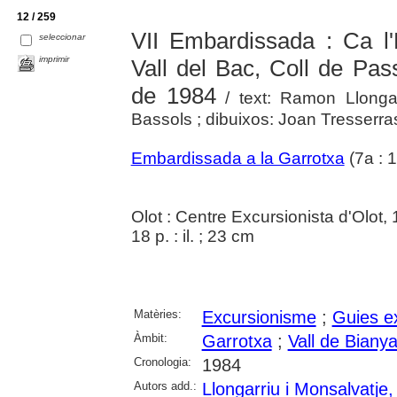
12 / 259
VII Embardissada : Ca l'
seleccionar
imprimir
Vall del Bac, Coll de Pas
de 1984
/ text: Ramon Llongar
Bassols ; dibuixos: Joan Tresserra
Embardissada a la Garrotxa
(7a : 
Olot : Centre Excursionista d'Olot,
18 p. : il. ; 23 cm
Matèries:
Excursionisme
;
Guies e
Àmbit:
Garrotxa
;
Vall de Bianya
Cronologia:
1984
Autors add.:
Llongarriu i Monsalvatj