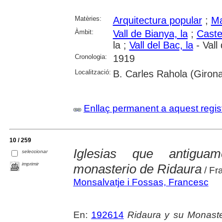
Matèries:
Arquitectura popular
;
Ma
Àmbit:
Vall de Bianya, la
;
Caste
la ;
Vall del Bac, la
- Vall
Cronologia:
1919
Localització:
B. Carles Rahola (Girona
Enllaç permanent a aquest regis
10 / 259
Iglesias que antigua
seleccionar
imprimir
monasterio de Ridaura
/ Fr
Monsalvatje i Fossas, Francesc
En:
192614
Ridaura y su Monaste