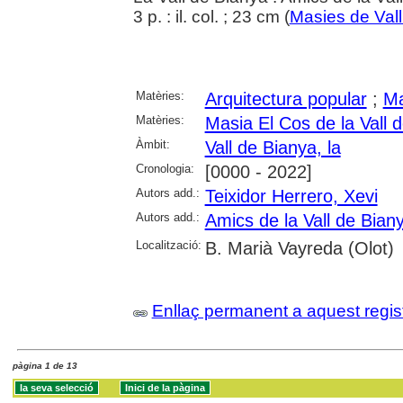
3 p. : il. col. ; 23 cm (
Masies de Val
Matèries:
Arquitectura popular
;
Ma
Matèries:
Masia El Cos de la Vall 
Àmbit:
Vall de Bianya, la
Cronologia:
[0000 - 2022]
Autors add.:
Teixidor Herrero, Xevi
Autors add.:
Amics de la Vall de Bian
Localització:
B. Marià Vayreda (Olot)
Enllaç permanent a aquest regis
pàgina 1 de 13