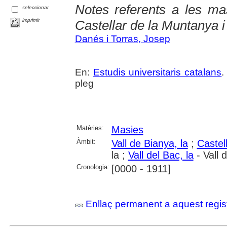
Notes referents a les ma
seleccionar
imprimir
Castellar de la Muntanya 
Danés i Torras, Josep
En:
Estudis universitaris catalans
.
pleg
Matèries:
Masies
Àmbit:
Vall de Bianya, la
;
Castel
la ;
Vall del Bac, la
- Vall 
Cronologia:
[0000 - 1911]
Enllaç permanent a aquest regis