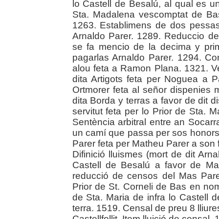
lo Castell de Besalú, al qual es un
Sta. Madalena vescomptat de Bas
1263. Establimens de dos pessas 
Arnaldo Parer. 1289. Reduccio del
se fa mencio de la decima y prim
pagarlas Arnaldo Parer. 1294. Co
alou feta a Ramon Plana. 1321. 
dita Artigots feta per Noguea a 
Ortmorer feta al señor dispenies 
dita Borda y terras a favor de dit 
servitut feta per lo Prior de Sta.
Sentència arbitral entre an Socarr
un camí que passa per sos honors
Parer feta per Matheu Parer a son 
Difinició lluismes (mort de dit Arna
Castell de Besalú a favor de Ma
reducció de censos del Mas Parer
Prior de St. Corneli de Bas en no
de Sta. Maria de infra lo Castell 
terra. 1519. Censal de preu 8 lliur
Castellfollit. Item lluició de censal