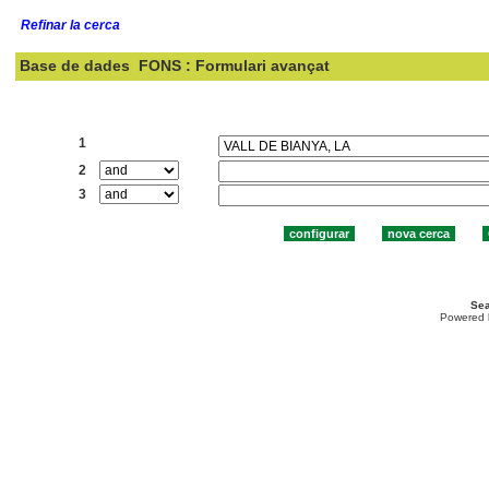
Refinar la cerca
Base de dades
FONS : Formulari avançat
Cercar:
1
2
3
Sea
Powered