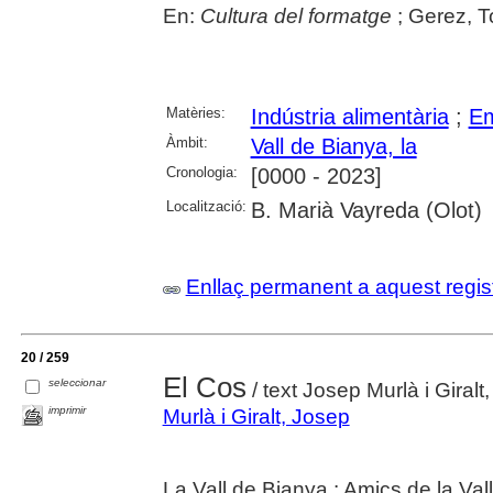
En:
Cultura del formatge
; Gerez, To
Matèries:
Indústria alimentària
;
E
Àmbit:
Vall de Bianya, la
Cronologia:
[0000 - 2023]
Localització:
B. Marià Vayreda (Olot)
Enllaç permanent a aquest regis
20 / 259
El Cos
seleccionar
/ text Josep Murlà i Giralt,
imprimir
Murlà i Giralt, Josep
La Vall de Bianya : Amics de la Val