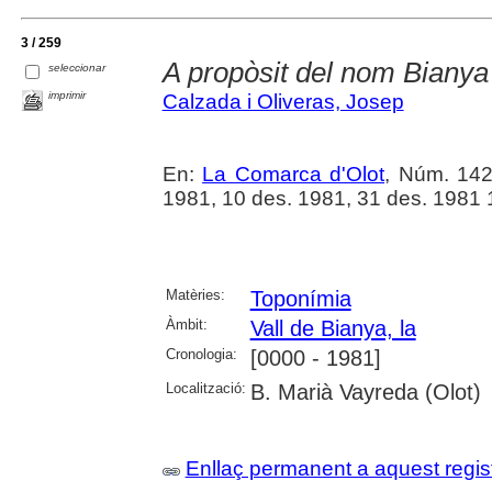
3 / 259
A propòsit del nom Bianya
seleccionar
imprimir
Calzada i Oliveras, Josep
En:
La Comarca d'Olot
, Núm. 142
1981, 10 des. 1981, 31 des. 1981 19
Matèries:
Toponímia
Àmbit:
Vall de Bianya, la
Cronologia:
[0000 - 1981]
Localització:
B. Marià Vayreda (Olot)
Enllaç permanent a aquest regis