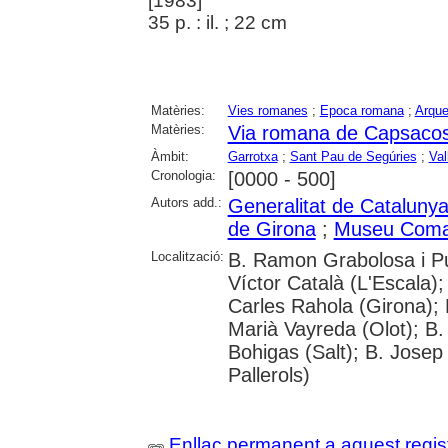
[1983]
35 p. : il. ; 22 cm
Matèries:
Vies romanes
;
Epoca romana
;
Arque
Matèries:
Via romana de Capsaco
Àmbit:
Garrotxa
;
Sant Pau de Segúries
;
Val
Cronologia:
[0000 - 500]
Autors add.:
Generalitat de Cataluny
de Girona
;
Museu Comar
Localització:
B. Ramon Grabolosa i Pui
Víctor Català (L'Escala)
Carles Rahola (Girona); 
Marià Vayreda (Olot); B.
Bohigas (Salt); B. Josep
Pallerols)
Enllaç permanent a aquest regis