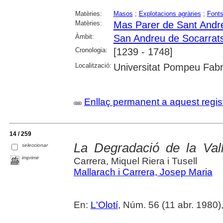
Matèries:
Masos
;
Explotacions agràries
;
Font
Matèries:
Mas Parer de Sant Andr
Àmbit:
San Andreu de Socarrat
Cronologia:
[1239 - 1748]
Localització:
Universitat Pompeu Fab
Enllaç permanent a aquest regis
14 / 259
La Degradació de la Val
seleccionar
imprimir
Carrera, Miquel Riera i Tusell
Mallarach i Carrera, Josep Maria
En:
L'Olotí
, Núm. 56 (11 abr. 1980)