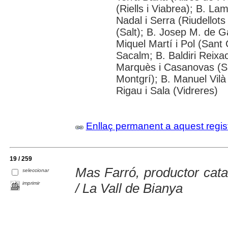
(Riells i Viabrea); B. La
Nadal i Serra (Riudellots
(Salt); B. Josep M. de Ga
Miquel Martí i Pol (Sant 
Sacalm; B. Baldiri Reixa
Marquès i Casanovas (Sil
Montgrí); B. Manuel Vilà
Rigau i Sala (Vidreres)
Enllaç permanent a aquest regis
19 / 259
Mas Farró, productor cata
seleccionar
imprimir
/ La Vall de Bianya