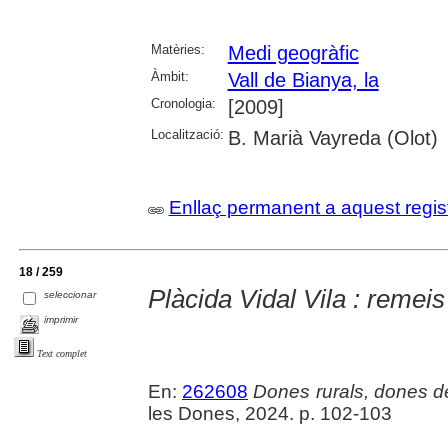
Matèries:
Medi geogràfic
Àmbit:
Vall de Bianya, la
Cronologia:
[2009]
Localització:
B. Marià Vayreda (Olot)
Enllaç permanent a aquest regis
18 / 259
Plàcida Vidal Vila : remeis 
seleccionar
imprimir
Text complet
En:
262608
Dones rurals, dones d
les Dones, 2024. p. 102-103