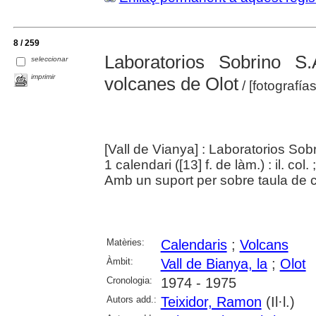
8 / 259
Laboratorios Sobrino S.
seleccionar
imprimir
volcanes de Olot
/ [fotografía
[Vall de Vianya] : Laboratorios Sobr
1 calendari ([13] f. de làm.) : il. col.
Amb un suport per sobre taula de c
Matèries:
Calendaris
;
Volcans
Àmbit:
Vall de Bianya, la
;
Olot
Cronologia:
1974 - 1975
Autors add.:
Teixidor, Ramon
(Il·l.)