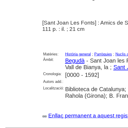
[Sant Joan Les Fonts] : Amics de 
111 p. : il. ; 21 cm
Matèries:
Història general
;
Parròquies
;
Nuclis 
Àmbit:
Begudà
- Sant Joan les 
Vall de Bianya, la ;
Sant 
Cronologia:
[0000 - 1592]
Autors add.:
Localització:
Biblioteca de Catalunya; 
Rahola (Girona); B. Fra
Enllaç permanent a aquest regis