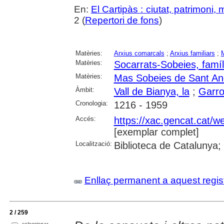
En:
El Cartipàs : ciutat, patrimoni,
2 (
Repertori de fons
)
Matèries:
Arxius comarcals
;
Arxius familiars
;
Matèries:
Socarrats-Sobeies, famíl
Matèries:
Mas Sobeies de Sant An
Àmbit:
Vall de Bianya, la
;
Garro
Cronologia:
1216 - 1959
Accés:
https://xac.gencat.cat/
[exemplar complet]
Localització:
Biblioteca de Catalunya;
Enllaç permanent a aquest regis
2 / 259
seleccionar