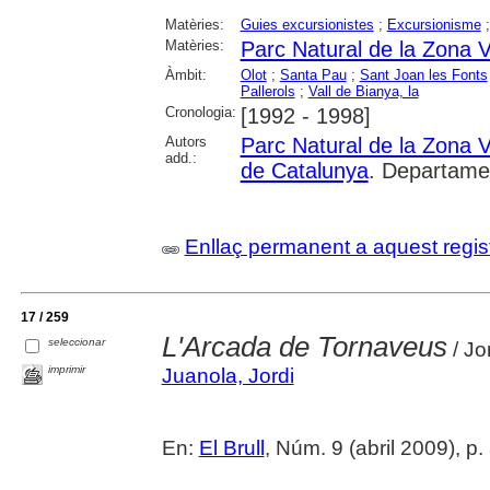
Matèries:
Guies excursionistes
;
Excursionisme
Matèries:
Parc Natural de la Zona V
Àmbit:
Olot
;
Santa Pau
;
Sant Joan les Fonts
Pallerols
;
Vall de Bianya, la
Cronologia:
[1992 - 1998]
Autors
Parc Natural de la Zona V
add.:
de Catalunya
. Departame
Enllaç permanent a aquest regis
17 / 259
L'Arcada de Tornaveus
seleccionar
/ Jo
imprimir
Juanola, Jordi
En:
El Brull
, Núm. 9 (abril 2009), p.