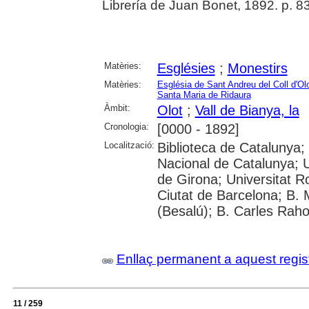
Librería de Juan Bonet, 1892. p. 8
Matèries:
Esglésies
;
Monestirs
Matèries:
Església de Sant Andreu del Coll d'Ol
Santa Maria de Ridaura
Àmbit:
Olot
;
Vall de Bianya, la
Cronologia:
[0000 - 1892]
Localització:
Biblioteca de Catalunya;
Nacional de Catalunya; U
de Girona; Universitat Rovi
Ciutat de Barcelona; B. 
(Besalú); B. Carles Raho
Enllaç permanent a aquest regis
11 / 259