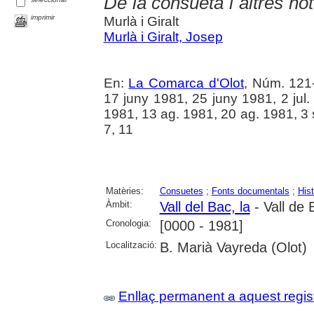
De la consueta i altres not
imprimir
Murlà i Giralt
Murlà i Giralt, Josep
En:
La Comarca d'Olot
, Núm. 121
17 juny 1981, 25 juny 1981, 2 jul. 
1981, 13 ag. 1981, 20 ag. 1981, 3 set
7, 11
Matèries:
Consuetes
;
Fonts documentals
;
Hist
Àmbit:
Vall del Bac, la
- Vall de 
Cronologia:
[0000 - 1981]
Localització:
B. Marià Vayreda (Olot)
Enllaç permanent a aquest regis