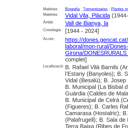
Matèries:
Biografia
;
Trementinaires
;
Plantes m
Matèries:
Vidal Vila, Plàcida
(1944-.
Àmbit:
Vall de Bianya, la
Cronologia:
[1944 - 2024]
Accés:
https://dones.gencat.ca
laboral/mon-rural/Dones
Girona/DONESRURALS_a
complet]
Localització:
B. Rafael Vilà Barnils (A
l'Estany (Banyoles); B.
Vidal (Besalú); B. Josep
B. Municipal (La Bisbal 
Guàrdia (Caldes de Mala
B. Municipal de Celrà (C
(Figueres); B. Carles Ra
Camarasa (Hostalric); B.
(Palafrugell); B. Sala de
Terra Baixa (Ribes de F