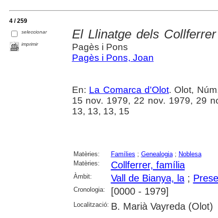
4 / 259
El Llinatge dels Collferre
seleccionar
imprimir
Pagès i Pons
Pagès i Pons, Joan
En:
La Comarca d'Olot
. Olot, Núm
15 nov. 1979, 22 nov. 1979, 29 no
13, 13, 13, 15
Matèries:
Famílies
;
Genealogia
;
Noblesa
Matèries:
Collferrer, família
Àmbit:
Vall de Bianya, la
;
Prese
Cronologia:
[0000 - 1979]
Localització:
B. Marià Vayreda (Olot)