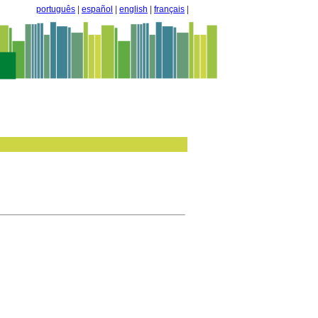
português
|
español
|
english
|
français
|