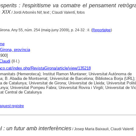
sperits : l'espiritisme va comatre el pensament retrògr
e XIX
/ Jordi Arbonès Nif, text ; Claudi Valentí, fotos
Girona. Any 55, núm. 254 (maig-juny 2009), p. 24-32 : il. (
Reportatge
)
sme
Girona, província
1900]
Claudi
(Il·l.)
raco.cat/index.php/RevistaGirona/article/view/135218
anitats (Hemeroteca); Institut Ramon Muntaner; Universitat Autònoma de
a; B. Abadia de Montserrat; Universitat de Barcelona; Biblioteca Borja (URL);
ca de Catalunya; Universitat de Girona; Universitat de Lleida; Universitat Polit
unya; Universitat Pompeu Fabra; Universitat Rovira i Virgili; Universitat de Vic
tat Central de Catalunya
aquest registre
l : un futur amb interferències
/ Josep Maria Baixauli, Claudi Valentí