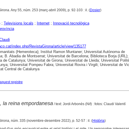
Girona. Any 55, núm. 253 (març-abril 2009), p. 92-103 : il. (
Dosier
)
ó
;
Televisions locals
;
Internet
;
Innovació tecnològica
província
Claudi
raco.cat/index.php/RevistaGirona/article/view/135177
anitats (Hemeroteca); Institut Ramon Muntaner; Universitat Autònoma de
a; B. Abadia de Montserrat; Universitat de Barcelona; Biblioteca Borja (URL);
ca de Catalunya; Universitat de Girona; Universitat de Lleida; Universitat Polit
unya; Universitat Pompeu Fabra; Universitat Rovira i Virgili; Universitat de Vic
tat Central de Catalunya
aquest registre
ià, la reina empordanesa
/ text: Jordi Arbonès (Nif) : fotos: Claudi Valentí
Girona, núm. 335 (novembre-desembre 2022), p. 52-57 : il. (
Història
)
 part d'un món encavalcat entre el relat històric i el mite. Un personatge interessant