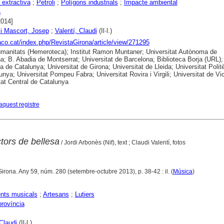
 extractiva
;
Petroli
;
Polígons industrials
;
Impacte ambiental
a
2014]
 i Mascort, Josep
;
Valentí, Claudi
(Il·l.)
raco.cat/index.php/RevistaGirona/article/view/271295
anitats (Hemeroteca); Institut Ramon Muntaner; Universitat Autònoma de
a; B. Abadia de Montserrat; Universitat de Barcelona; Biblioteca Borja (URL);
ca de Catalunya; Universitat de Girona; Universitat de Lleida; Universitat Polit
unya; Universitat Pompeu Fabra; Universitat Rovira i Virgili; Universitat de Vic
tat Central de Catalunya
aquest registre
ctors de bellesa
/ Jordi Arbonès (Nif), text ; Claudi Valentí, fotos
Girona. Any 59, núm. 280 (setembre-octubre 2013), p. 38-42 : il. (
Música
)
nts musicals
;
Artesans
;
Lutiers
província
Claudi
(Il·l.)