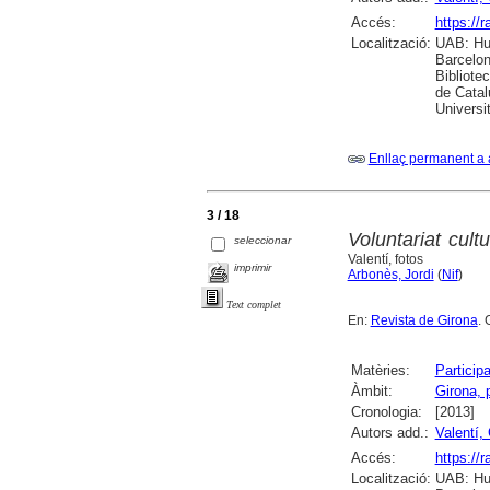
Accés:
https://
Localització:
UAB: Hum
Barcelon
Bibliote
de Catal
Universi
Enllaç permanent a 
3 / 18
Voluntariat cul
seleccionar
Valentí, fotos
imprimir
Arbonès, Jordi
(
Nif
)
Text complet
En:
Revista de Girona
. 
Matèries:
Participa
Àmbit:
Girona, 
Cronologia:
[2013]
Autors add.:
Valentí, 
Accés:
https://
Localització:
UAB: Hum