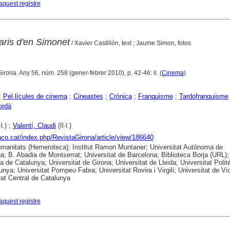
aquest registre
taris d'en Simonet
/ Xavier Castillón, text ; Jaume Simon, fotos
Girona. Any 56, núm. 258 (gener-febrer 2010), p. 42-46: il. (
Cinema
)
;
Pel·lícules de cinema
;
Cineastes
;
Crònica
;
Franquisme
;
Tardofranquisme
ordà
·l.) ;
Valentí, Claudi
(Il·l.)
raco.cat/index.php/RevistaGirona/article/view/186640
anitats (Hemeroteca); Institut Ramon Muntaner; Universitat Autònoma de
a; B. Abadia de Montserrat; Universitat de Barcelona; Biblioteca Borja (URL);
ca de Catalunya; Universitat de Girona; Universitat de Lleida; Universitat Polit
unya; Universitat Pompeu Fabra; Universitat Rovira i Virgili; Universitat de Vic
tat Central de Catalunya
aquest registre