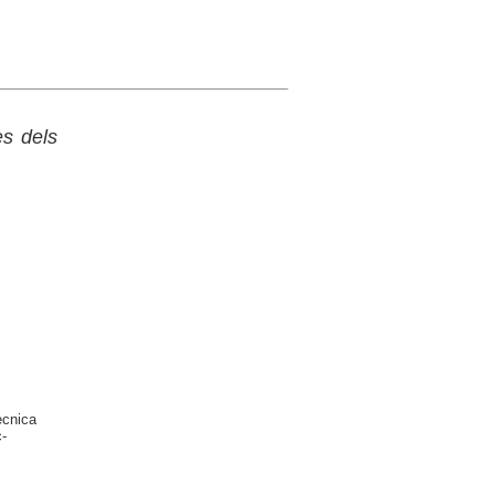
es dels
ècnica
-