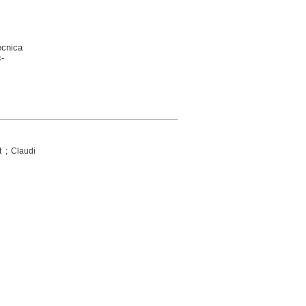
ècnica
-
t ; Claudi