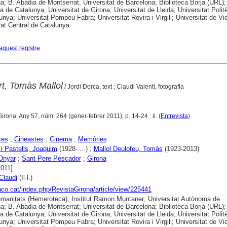
a; B. Abadia de Montserrat; Universitat de Barcelona; Biblioteca Borja (URL);
ca de Catalunya; Universitat de Girona; Universitat de Lleida; Universitat Polit
unya; Universitat Pompeu Fabra; Universitat Rovira i Virgili; Universitat de Vic
tat Central de Catalunya
aquest registre
t, Tomàs Mallol
/ Jordi Dorca, text ; Claudi Valentí, fotografia
Girona. Any 57, núm. 264 (gener-febrer 2011), p. 14-24 : il. (
Entrevista
)
tes
;
Cineastes
;
Cinema
;
Memòries
 i Pastells, Joaquim
(1928-....) ;
Mallol Deulofeu, Tomàs
(1923-2013)
'Onyar
;
Sant Pere Pescador
;
Girona
2011]
Claudi
(Il·l.)
raco.cat/index.php/RevistaGirona/article/view/225441
anitats (Hemeroteca); Institut Ramon Muntaner; Universitat Autònoma de
a; B. Abadia de Montserrat; Universitat de Barcelona; Biblioteca Borja (URL);
ca de Catalunya; Universitat de Girona; Universitat de Lleida; Universitat Polit
unya; Universitat Pompeu Fabra; Universitat Rovira i Virgili; Universitat de Vic