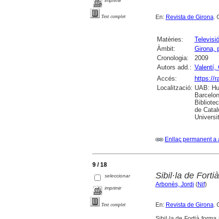
imprimir
En:
Revista de Girona
. 
Text complet
Matèries:
Televisi
Àmbit:
Girona, 
Cronologia:
2009
Autors add.:
Valentí, 
Accés:
https://
Localització:
UAB: Hum
Barcelon
Bibliote
de Catal
Universi
Enllaç permanent a 
9 / 18
Sibil·la de Fort
seleccionar
Arbonès, Jordi
(
Nif
)
imprimir
En:
Revista de Girona
. 
Text complet
Sibil·la de Fortià forma