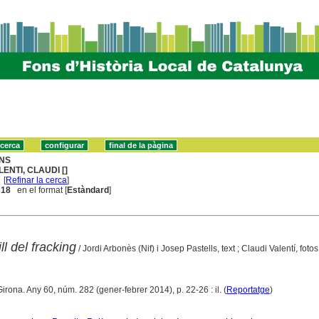
NS
LENTI, CLAUDI []
[
Refinar la cerca
]
. 18
en el format [
Estàndard
]
ll del fracking
/ Jordi Arbonès (Nif) i Josep Pastells, text ; Claudi Valentí, fotos
Girona. Any 60, núm. 282 (gener-febrer 2014), p. 22-26 : il. (
Reportatge
)