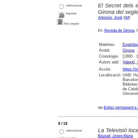
El Secret dels e
seleccionar
Girona del segl
imprimir
Arbonès, Jordi
(
Nif
)
Text complet
En:
Revista de Girona
. 
Matèries:
Espiriti
Àmbit:
Girona
;
Cronologia:
[1800 - 
Autors add.:
Valentí, 
Accés:
https://
Localització:
UAB: Hum
Barcelon
Bibliote
de Catal
Universi
Enllaç permanent a 
8 / 18
La Televisió loca
seleccionar
Bauxalí, Josep Maria