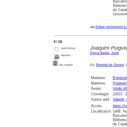
Barcelon
Bibliote
de Catal
Universi
Enllaç permanent a 
4 / 18
Joaquim Puigver
seleccionar
Dorca Badia, Jordi
imprimir
En:
Revista de Girona
. 
Text complet
Matèries:
Entrevis
Matèries:
Puigvert
Àmbit:
Vilobí d
Cronologia:
[1923 - 
Autors add.:
Valentí, 
Accés:
https://
Localització:
UAB: Hum
Barcelon
Bibliote
de Catal