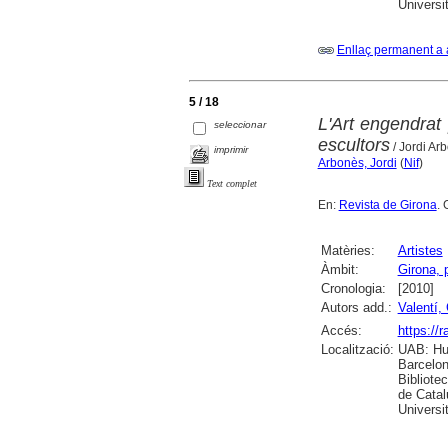
Universi
Enllaç permanent a 
5 / 18
L'Art engendrat 
seleccionar
escultors
/ Jordi Arb
imprimir
Arbonès, Jordi
(
Nif
)
Text complet
En:
Revista de Girona
. 
Matèries:
Artistes
Àmbit:
Girona, 
Cronologia:
[2010]
Autors add.:
Valentí, 
Accés:
https://
Localització:
UAB: Hum
Barcelon
Bibliote
de Catal
Universi