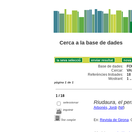
Cerca a la base de dades
Base de dades:
FO
Cercar:
VA
Referències trobades:
18
Mostrant:
1 .
pàgina 1 de 1
1 / 18
Riudaura, el peri
seleccionar
Arbonès, Jordi
(
Nif
)
imprimir
En:
Revista de Girona
. 
Text complet