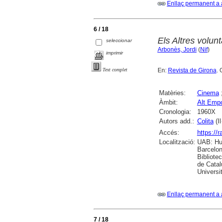
Enllaç permanent a 
6 / 18
Els Altres volun
seleccionar
Arbonès, Jordi
(
Nif
)
imprimir
En:
Revista de Girona
. 
Text complet
Matèries:
Cinema
Àmbit:
Alt Emp
Cronologia:
1960X
Autors add.:
Colita
(Il
Accés:
https://
Localització:
UAB: Hum
Barcelon
Bibliote
de Catal
Universi
Enllaç permanent a 
7 / 18