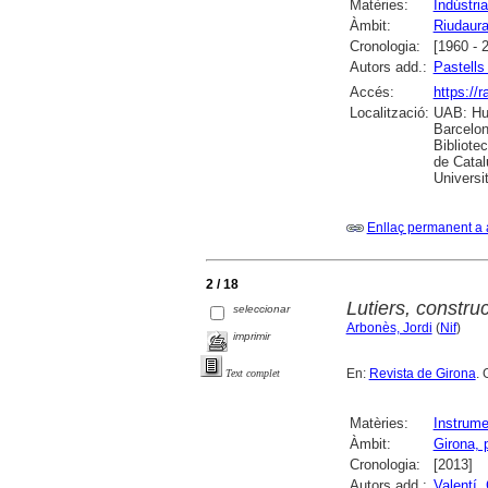
Matèries:
Indústria
Àmbit:
Riudaur
Cronologia:
[1960 - 
Autors add.:
Pastells
Accés:
https://
Localització:
UAB: Hum
Barcelon
Bibliote
de Catal
Universi
Enllaç permanent a 
2 / 18
Lutiers, constru
seleccionar
Arbonès, Jordi
(
Nif
)
imprimir
En:
Revista de Girona
. 
Text complet
Matèries:
Instrume
Àmbit:
Girona, 
Cronologia:
[2013]
Autors add.:
Valentí, 