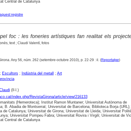
tat Central de Catalunya
aquest registre
pel foc : les foneries artístiques fan realitat els project
onès, text ; Claudi Valentí, fotos
Girona. Any 56, núm. 262 (setembre-octubre 2010), p. 22-29 : il. (
Reportatge
)
;
Escultors
;
Indústria del metall
;
Art
província
Claudi
(Il·l.)
raco.cat/index.php/RevistaGirona/article/view/216133
anitats (Hemeroteca); Institut Ramon Muntaner; Universitat Autònoma de
a; B. Abadia de Montserrat; Universitat de Barcelona; Biblioteca Borja (URL);
ca de Catalunya; Universitat de Girona; Universitat de Lleida; Universitat Polit
unya; Universitat Pompeu Fabra; Universitat Rovira i Virgili; Universitat de Vic
tat Central de Catalunya