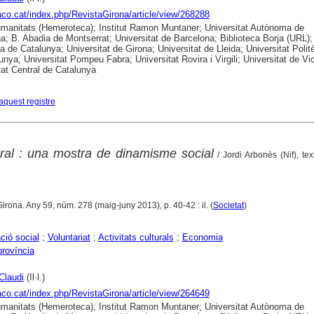
raco.cat/index.php/RevistaGirona/article/view/268288
anitats (Hemeroteca); Institut Ramon Muntaner; Universitat Autònoma de
a; B. Abadia de Montserrat; Universitat de Barcelona; Biblioteca Borja (URL);
ca de Catalunya; Universitat de Girona; Universitat de Lleida; Universitat Polit
unya; Universitat Pompeu Fabra; Universitat Rovira i Virgili; Universitat de Vic
tat Central de Catalunya
aquest registre
tural : una mostra de dinamisme social
/ Jordi Arbonès (Nif), tex
Girona. Any 59, núm. 278 (maig-juny 2013), p. 40-42 : il. (
Societat
)
ció social
;
Voluntariat
;
Activitats culturals
;
Economia
província
Claudi
(Il·l.)
raco.cat/index.php/RevistaGirona/article/view/264649
anitats (Hemeroteca); Institut Ramon Muntaner; Universitat Autònoma de