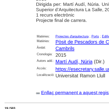
Dirigida per: Martí Audí, Núria. Un
Superior d'Arquitectura La Salle, 2
1 recurs electrònic
Projecte final de carrera.
Matèries:
Projectes d'arquitectura
;
Ports
;
Edifi
Matèries:
Pòsit de Pescadors de C
Àmbit:
Cambrils
Cronologia:
2015
Autors add.:
Martí Audí, Núria
(Dir.)
Accés:
https://esecretary.sall
Localització:
Universitat Ramon Llull
Enllaç permanent a aquest regis
19 / 503