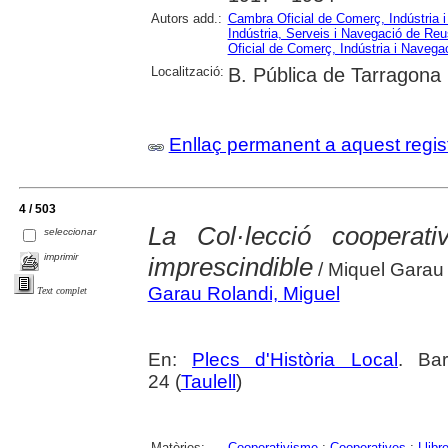
Autors add.:
Cambra Oficial de Comerç, Indústria 
Indústria, Serveis i Navegació de Reu
Oficial de Comerç, Indústria i Navega
Localització:
B. Pública de Tarragona
Enllaç permanent a aquest regis
4 / 503
La Col·lecció cooperati
seleccionar
imprimir
imprescindible
/ Miquel Garau
Garau Rolandi, Miguel
Text complet
En:
Plecs d'Història Local
. Bar
24 (
Taulell
)
Matèries:
Cooperativisme
;
Cooperatives
;
Llibr