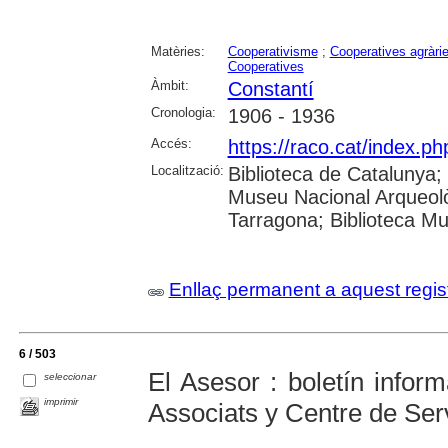
Matèries:
Cooperativisme
;
Cooperatives agràri
Cooperatives
Àmbit:
Constantí
Cronologia:
1906 - 1936
Accés:
https://raco.cat/index.p
Localització:
Biblioteca de Catalunya
Museu Nacional Arqueolò
Tarragona; Biblioteca Mu
Enllaç permanent a aquest regis
6 / 503
El Asesor : boletín inform
seleccionar
imprimir
Associats y Centre de Serv