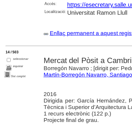
Accés:
https://esecretary.sall
Localització:
Universitat Ramon Llull
Enllaç permanent a aquest regis
14 / 503
Mercat del Pòsit a Cambri
seleccionar
imprimir
Borregón Navarro ; [dirigit per: P
Martín-Borregón Navarro, Santiag
Text complet
2016
Dirigida per: García Hernández, P
Tècnica i Superior d'Arquitectura L
1 recurs electrònic (122 p.)
Projecte final de grau.