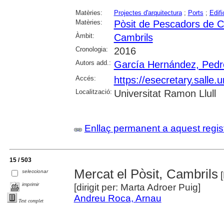
Matèries:
Projectes d'arquitectura
;
Ports
;
Edifi
Matèries:
Pòsit de Pescadors de C
Àmbit:
Cambrils
Cronologia:
2016
Autors add.:
García Hernández, Pedr
Accés:
https://esecretary.sall
Localització:
Universitat Ramon Llull
Enllaç permanent a aquest regis
15 / 503
Mercat el Pòsit, Cambrils
seleccionar
[
imprimir
[dirigit per: Marta Adroer Puig]
Andreu Roca, Arnau
Text complet