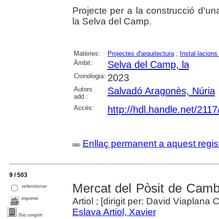
Projecte per a la construcció d'u
la Selva del Camp.
Matèries:
Projectes d'arquitectura
;
Instal·lacions
Àmbit:
Selva del Camp, la
Cronologia:
2023
Autors
Salvadó Aragonès, Núria
add.:
Accés:
http://hdl.handle.net/211
Enllaç permanent a aquest regis
9 / 503
Mercat del Pòsit de Cambr
seleccionar
imprimir
Artiol ; [dirigit per: David Viaplana
Eslava Artiol, Xavier
Text complet