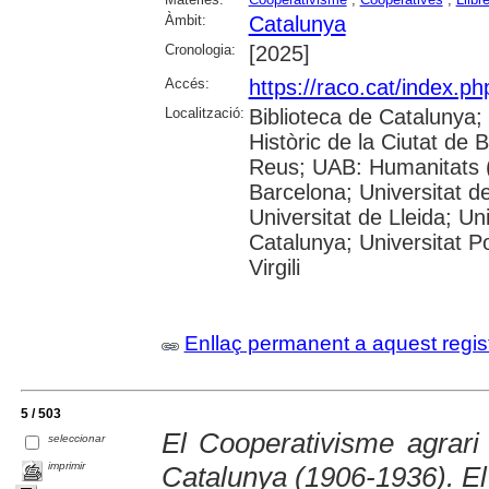
Àmbit:
Catalunya
Cronologia:
[2025]
Accés:
https://raco.cat/index.ph
Localització:
Biblioteca de Catalunya;
Històric de la Ciutat de
Reus; UAB: Humanitats (
Barcelona; Universitat de
Universitat de Lleida; Un
Catalunya; Universitat P
Virgili
Enllaç permanent a aquest regis
5 / 503
El Cooperativisme agrari
seleccionar
imprimir
Catalunya (1906-1936). El