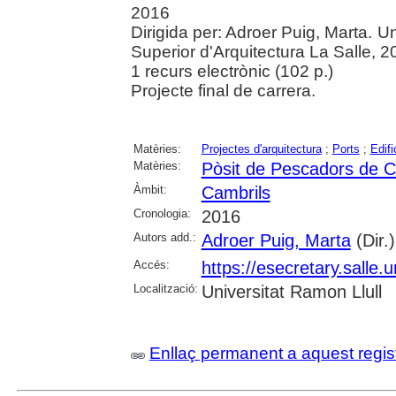
2016
Dirigida per: Adroer Puig, Marta. U
Superior d'Arquitectura La Salle, 2
1 recurs electrònic (102 p.)
Projecte final de carrera.
Matèries:
Projectes d'arquitectura
;
Ports
;
Edifi
Matèries:
Pòsit de Pescadors de C
Àmbit:
Cambrils
Cronologia:
2016
Autors add.:
Adroer Puig, Marta
(Dir.)
Accés:
https://esecretary.sall
Localització:
Universitat Ramon Llull
Enllaç permanent a aquest regis