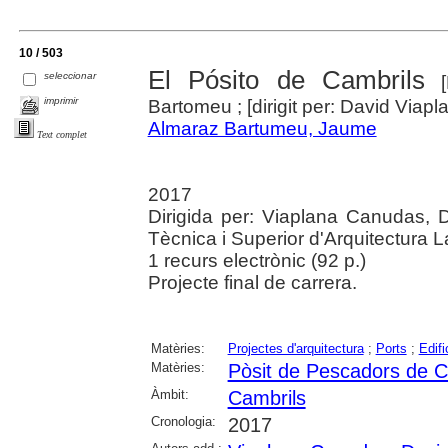
10 / 503
El Pósito de Cambrils
seleccionar
[F
imprimir
Bartomeu ; [dirigit per: David Via
Almaraz Bartumeu, Jaume
Text complet
2017
Dirigida per: Viaplana Canudas, D
Tècnica i Superior d'Arquitectura L
1 recurs electrònic (92 p.)
Projecte final de carrera.
Matèries:
Projectes d'arquitectura
;
Ports
;
Edifi
Matèries:
Pòsit de Pescadors de C
Àmbit:
Cambrils
Cronologia:
2017