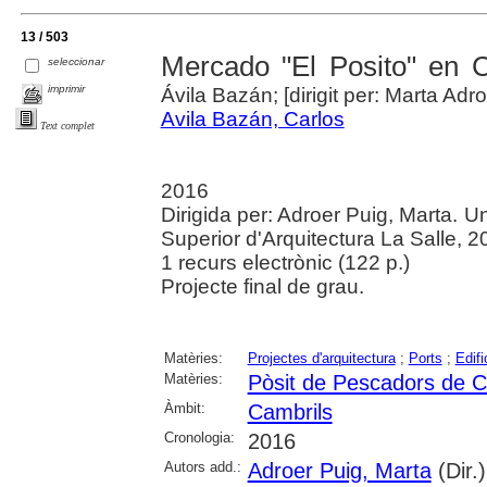
13 / 503
Mercado "El Posito" en 
seleccionar
imprimir
Ávila Bazán; [dirigit per: Marta Adr
Avila Bazán, Carlos
Text complet
2016
Dirigida per: Adroer Puig, Marta. U
Superior d'Arquitectura La Salle, 2
1 recurs electrònic (122 p.)
Projecte final de grau.
Matèries:
Projectes d'arquitectura
;
Ports
;
Edifi
Matèries:
Pòsit de Pescadors de C
Àmbit:
Cambrils
Cronologia:
2016
Autors add.:
Adroer Puig, Marta
(Dir.)