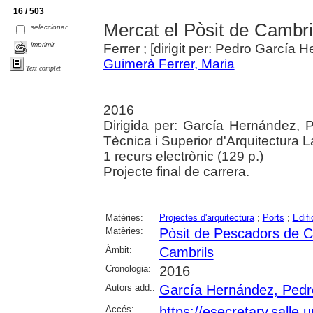
16 / 503
Mercat el Pòsit de Cambri
seleccionar
imprimir
Ferrer ; [dirigit per: Pedro García 
Guimerà Ferrer, Maria
Text complet
2016
Dirigida per: García Hernández, P
Tècnica i Superior d'Arquitectura L
1 recurs electrònic (129 p.)
Projecte final de carrera.
Matèries:
Projectes d'arquitectura
;
Ports
;
Edifi
Matèries:
Pòsit de Pescadors de C
Àmbit:
Cambrils
Cronologia:
2016
Autors add.:
García Hernández, Pedr
Accés:
https://esecretary.sall