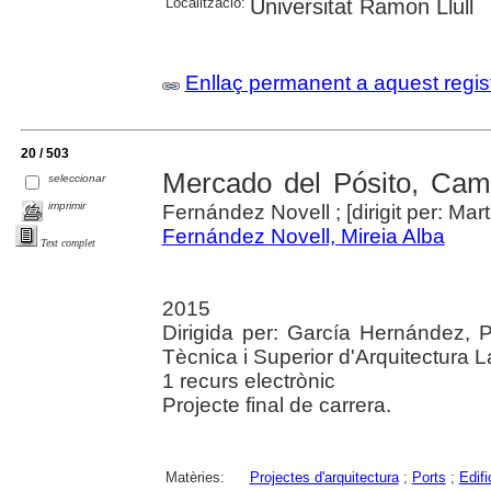
Localització:
Universitat Ramon Llull
Enllaç permanent a aquest regis
20 / 503
Mercado del Pósito, Camb
seleccionar
imprimir
Fernández Novell ; [dirigit per: Mar
Fernández Novell, Mireia Alba
Text complet
2015
Dirigida per: García Hernández, P
Tècnica i Superior d'Arquitectura L
1 recurs electrònic
Projecte final de carrera.
Matèries:
Projectes d'arquitectura
;
Ports
;
Edifi