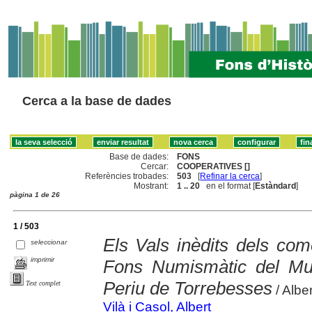
Cerca a la base de dades
Base de dades:
FONS
Cercar:
COOPERATIVES []
Referències trobades:
503
[
Refinar la cerca
]
Mostrant:
1 .. 20
en el format [
Estàndard
]
pàgina 1 de 26
1 / 503
Els Vals inèdits dels com
seleccionar
imprimir
Fons Numismàtic del Mu
Periu de Torrebesses
Text complet
/ Alber
Vilà i Casol, Albert