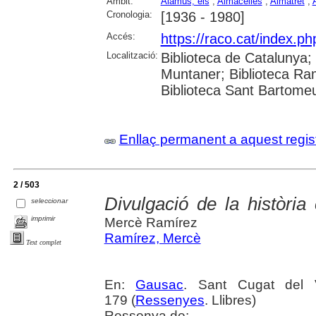
Àmbit:
Alamús, els
;
Almacelles
;
Almatret
;
Cronologia:
[1936 - 1980]
Accés:
https://raco.cat/index.p
Localització:
Biblioteca de Catalunya; 
Muntaner; Biblioteca Ra
Biblioteca Sant Bartomeu 
Enllaç permanent a aquest regis
2 / 503
Divulgació de la històri
seleccionar
imprimir
Mercè Ramírez
Ramírez, Mercè
Text complet
En:
Gausac
. Sant Cugat del 
179 (
Ressenyes
. Llibres)
Ressenya de: