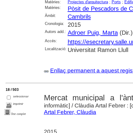
Matèries:
Projectes d'arquitectura
;
Ports
;
Edifi
Matèries:
Pòsit de Pescadors de C
Àmbit:
Cambrils
Cronologia:
2015
Autors add.:
Adroer Puig, Marta
(Dir.)
Accés:
https://esecretary.sall
Localització:
Universitat Ramon Llull
Enllaç permanent a aquest regis
18 / 503
Mercat municipal a l'àn
seleccionar
imprimir
informàtic]
/ Clàudia Artal Febrer : [
Artal Febrer, Clàudia
Text complet
2015