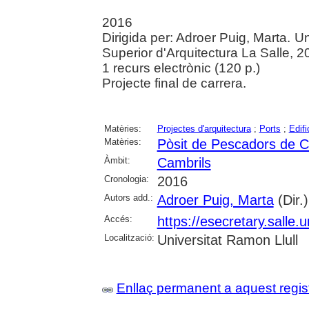
2016
Dirigida per: Adroer Puig, Marta. U
Superior d'Arquitectura La Salle, 2
1 recurs electrònic (120 p.)
Projecte final de carrera.
Matèries:
Projectes d'arquitectura
;
Ports
;
Edifi
Matèries:
Pòsit de Pescadors de C
Àmbit:
Cambrils
Cronologia:
2016
Autors add.:
Adroer Puig, Marta
(Dir.)
Accés:
https://esecretary.sall
Localització:
Universitat Ramon Llull
Enllaç permanent a aquest regis