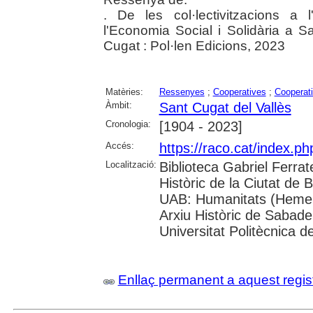
. De les col·lectivitzacions a 
l'Economia Social i Solidària a S
Cugat : Pol·len Edicions, 2023
Matèries:
Ressenyes
;
Cooperatives
;
Cooperat
Àmbit:
Sant Cugat del Vallès
Cronologia:
[1904 - 2023]
Accés:
https://raco.cat/index.
Localització:
Biblioteca Gabriel Ferrat
Històric de la Ciutat de 
UAB: Humanitats (Hemero
Arxiu Històric de Sabade
Universitat Politècnica de
Enllaç permanent a aquest regis