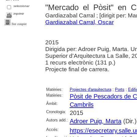
"Mercado el Pòsit" en C
seleccionar
imprimir
Gardiazabal Carral ; [dirigit per: Ma
Gardiazabal Carral, Oscar
Text complet
2015
Dirigida per: Adroer Puig, Marta. U
Superior d'Arquitectura La Salle, 2
1 recurs electrònic (131 p.)
Projecte final de carrera.
Matèries:
Projectes d'arquitectura
;
Ports
;
Edifi
Matèries:
Pòsit de Pescadors de C
Àmbit:
Cambrils
Cronologia:
2015
Autors add.:
Adroer Puig, Marta
(Dir.)
Accés:
https://esecretary.sall