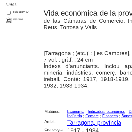
3 / 503
Vida económica de la prov
seleccionar
imprimir
de las Cámaras de Comercio, In
Reus, Tortosa y Valls
[Tarragona ; (etc.)] : [les Cambres]
7 vol. : gràf. ; 24 cm
Índexs d'anunciants. Inclou apa
mineria, indústries, comerç, banc
treball. Conté: 1917, 1918-1919
1932, 1933-1934.
Matèries:
Economia
;
Indicadors econòmics
;
D
Indústria
;
Comerç
;
Finances
;
Banc
Àmbit:
Tarragona, província
Cronologia:
1917 - 1934