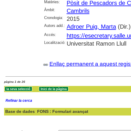
Matèries:
Pòsit de Pescadors de C
Àmbit:
Cambrils
Cronologia:
2015
Autors add.:
Adroer Puig, Marta
(Dir.)
Accés:
https://esecretary.sall
Localització:
Universitat Ramon Llull
Enllaç permanent a aquest regis
pàgina 1 de 26
Refinar la cerca
Base de dades
FONS : Formulari avançat
Cercar: