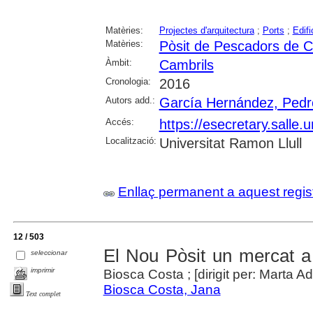
Matèries:
Projectes d'arquitectura
;
Ports
;
Edifi
Matèries:
Pòsit de Pescadors de C
Àmbit:
Cambrils
Cronologia:
2016
Autors add.:
García Hernández, Pedr
Accés:
https://esecretary.sall
Localització:
Universitat Ramon Llull
Enllaç permanent a aquest regis
12 / 503
El Nou Pòsit un mercat a
seleccionar
imprimir
Biosca Costa ; [dirigit per: Marta A
Biosca Costa, Jana
Text complet