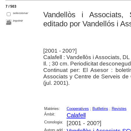
7 / 503
Vandellòs i Associats, 
seleccionar
imprimir
editado por Vandellós i As
[2001 - 200?]
Calafell : Vandellòs i Associats, D
Il. ; 30 cm. Periodicitat desconegud
Continuat per: El Asesor : boletí
Associats y Centre de Serveis de 
(jul. 2001).
Matèries:
Cooperatives
;
Butlletins
;
Revistes
Àmbit:
Calafell
Cronologia:
[2001 - 200?]
Autors add.:
Vandellòs i Associats SC