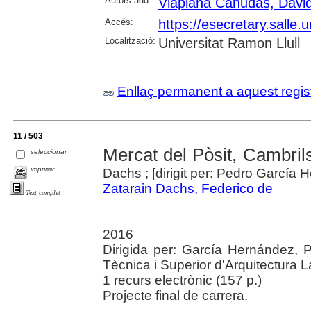
Autors add.:
Viaplana Canudas, Davi
Accés:
https://esecretary.sall
Localització:
Universitat Ramon Llull
Enllaç permanent a aquest regis
11 / 503
Mercat del Pòsit, Cambril
seleccionar
imprimir
Dachs ; [dirigit per: Pedro García 
Zatarain Dachs, Federico de
Text complet
2016
Dirigida per: García Hernández, P
Tècnica i Superior d'Arquitectura L
1 recurs electrònic (157 p.)
Projecte final de carrera.