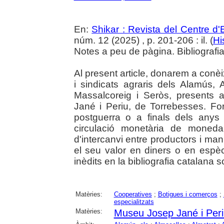
En:
Shikar : Revista del Centre d
núm. 12 (2025) , p. 201-206 : il. (
Hi
Notes a peu de pàgina. Bibliografia.
Al present article, donarem a conè
i sindicats agraris dels Alamús, 
Massalcoreig i Seròs, presents
Jané i Periu, de Torrebesses. Fo
postguerra o a finals dels anys 
circulació monetària de moned
d'intercanvi entre productors i ma
el seu valor en diners o en espèci
inèdits en la bibliografia catalana 
Matèries:
Cooperatives
;
Botigues i comerços
;
especialitzats
Matèries:
Museu Josep Jané i Peri