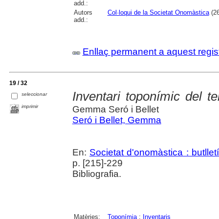
add.:
Autors
Col·loqui de la Societat Onomàstica
(26
add.:
Enllaç permanent a aquest regis
19 / 32
Inventari toponímic del t
seleccionar
imprimir
Gemma Seró i Bellet
Seró i Bellet, Gemma
En:
Societat d'onomàstica : butlletí 
p. [215]-229
Bibliografia.
Matèries:
Toponímia
;
Inventaris