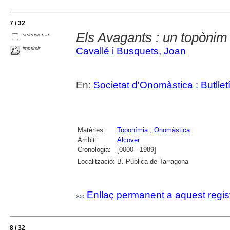
7 / 32
Els Avagants : un topònim
seleccionar
imprimir
Cavallé i Busquets, Joan
En:
Societat d'Onomàstica : Butlletí 
Matèries:
Toponímia
;
Onomàstica
Àmbit:
Alcover
Cronologia:
[0000 - 1989]
Localització:
B. Pública de Tarragona
Enllaç permanent a aquest regis
8 / 32