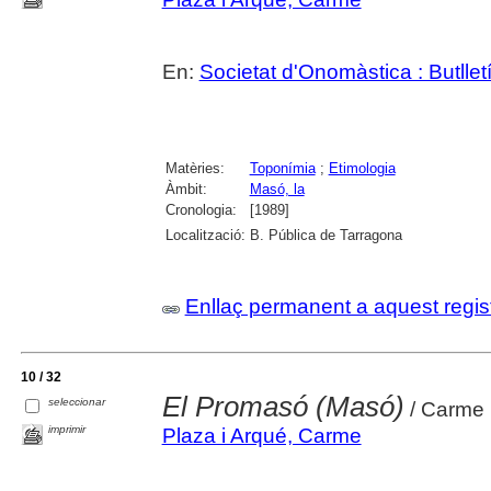
En:
Societat d'Onomàstica : Butlletí 
Matèries:
Toponímia
;
Etimologia
Àmbit:
Masó, la
Cronologia:
[1989]
Localització:
B. Pública de Tarragona
Enllaç permanent a aquest regis
10 / 32
El Promasó (Masó)
seleccionar
/ Carme 
imprimir
Plaza i Arqué, Carme