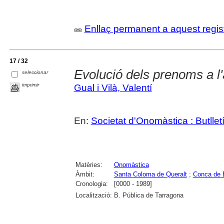
Enllaç permanent a aquest regis
17 / 32
Evolució dels prenoms a l
seleccionar
imprimir
Gual i Vilà, Valentí
En:
Societat d'Onomàstica : Butlletí 
Matèries:
Onomàstica
Àmbit:
Santa Coloma de Queralt
;
Conca de 
Cronologia:
[0000 - 1989]
Localització:
B. Pública de Tarragona