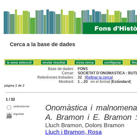
Cerca a la base de dades
Base de dades:
FONS
Cercar:
SOCIETAT D'ONOMASTICA : BUTLL
Referències trobades:
32
[
Refinar la cerca
]
Mostrant:
1 .. 20
en el format [
Estàndard
]
pàgina 1 de 2
1 / 32
Onomàstica i malnomenaci
seleccionar
imprimir
A. Bramon i E. Bramon :
Lluch Bramon, Dolors Bramon
Lluch i Bramon, Rosa