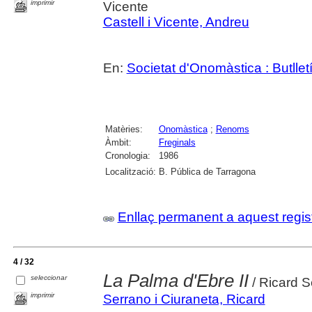
imprimir
Vicente
Castell i Vicente, Andreu
En:
Societat d'Onomàstica : Butlletí 
Matèries:
Onomàstica
;
Renoms
Àmbit:
Freginals
Cronologia:
1986
Localització:
B. Pública de Tarragona
Enllaç permanent a aquest regis
4 / 32
La Palma d'Ebre II
seleccionar
/ Ricard S
imprimir
Serrano i Ciuraneta, Ricard