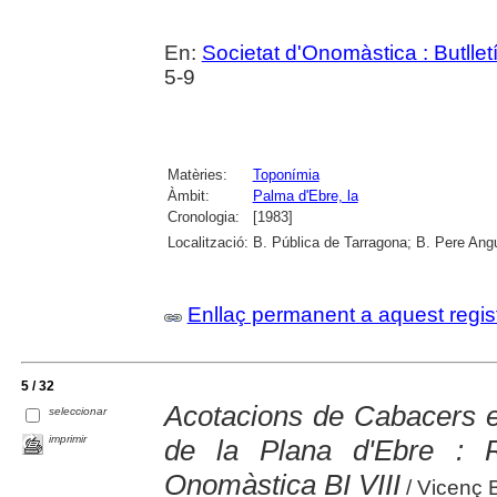
En:
Societat d'Onomàstica : Butlletí 
5-9
Matèries:
Toponímia
Àmbit:
Palma d'Ebre, la
Cronologia:
[1983]
Localització:
B. Pública de Tarragona; B. Pere Ang
Enllaç permanent a aquest regis
5 / 32
Acotacions de Cabacers e
seleccionar
imprimir
de la Plana d'Ebre : R
Onomàstica BI VIII
/ Vicenç 