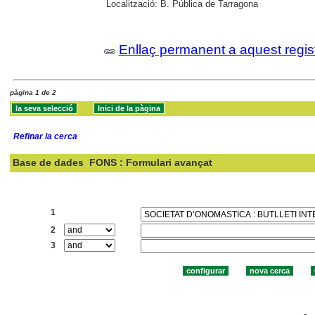
Localització:
B. Pública de Tarragona
Enllaç permanent a aquest regis
pàgina 1 de 2
Refinar la cerca
Base de dades
FONS : Formulari avançat
Cercar:
1
2
3