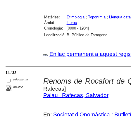
Matèries:
Etimologia
;
Toponímia
;
Llengua cata
Àmbit:
Llorac
Cronologia:
[0000 - 1984]
Localització:
B. Pública de Tarragona
Enllaç permanent a aquest regis
14 / 32
Renoms de Rocafort de Qu
seleccionar
imprimir
Rafecas]
Palau i Rafecas, Salvador
En:
Societat d'Onomàstica : Butlletí 