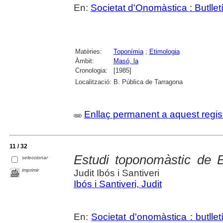
En:
Societat d'Onomàstica : Butlletí 
Matèries:
Toponímia
;
Etimologia
Àmbit:
Masó, la
Cronologia:
[1985]
Localització:
B. Pública de Tarragona
Enllaç permanent a aquest regis
11 / 32
Estudi toponomàstic de B
seleccionar
imprimir
Judit Ibós i Santiveri
Ibós i Santiveri, Judit
En:
Societat d'onomàstica : butlletí