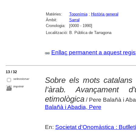
Matèries:
Toponímia
;
Història general
Àmbit:
Sarral
Cronologia:
[0000 - 1990]
Localització:
B. Pública de Tarragona
Enllaç permanent a aquest regis
13 / 32
Sobre els mots catalans d
seleccionar
imprimir
l'àrab. Avançament d'u
etimològica
/ Pere Balañà i Aba
Balañà i Abadia, Pere
En:
Societat d'Onomàstica : Butlletí 