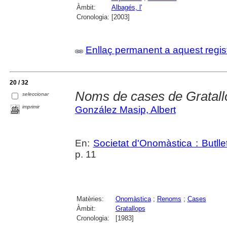
Àmbit:
Albagés, l'
Cronologia:
[2003]
Enllaç permanent a aquest regis
20 / 32
Noms de cases de Gratallo
seleccionar
imprimir
González Masip, Albert
En:
Societat d'Onomàstica : Butlletí
p. 11
Matèries:
Onomàstica
;
Renoms
;
Cases
Àmbit:
Gratallops
Cronologia:
[1983]