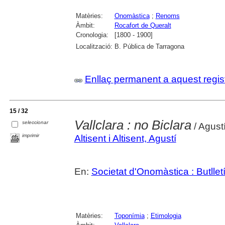
Matèries:
Onomàstica
;
Renoms
Àmbit:
Rocafort de Queralt
Cronologia:
[1800 - 1900]
Localització:
B. Pública de Tarragona
Enllaç permanent a aquest regis
15 / 32
Vallclara : no Biclara
seleccionar
/ Agustí
imprimir
Altisent i Altisent, Agustí
En:
Societat d'Onomàstica : Butlletí 
Matèries:
Toponímia
;
Etimologia