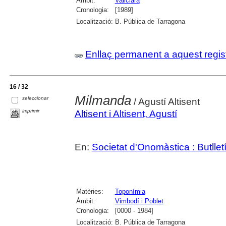
Àmbit:
Vallclara
Cronologia:
[1989]
Localització:
B. Pública de Tarragona
Enllaç permanent a aquest regis
16 / 32
Milmanda
seleccionar
/ Agustí Altisent
imprimir
Altisent i Altisent, Agustí
En:
Societat d'Onomàstica : Butlletí 
Matèries:
Toponímia
Àmbit:
Vimbodí i Poblet
Cronologia:
[0000 - 1984]
Localització:
B. Pública de Tarragona