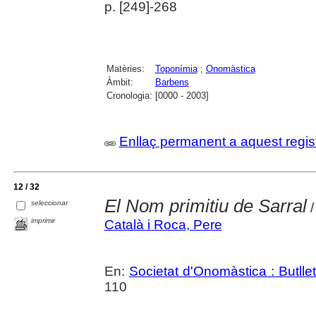
p. [249]-268
Matèries:
Toponímia
;
Onomàstica
Àmbit:
Barbens
Cronologia:
[0000 - 2003]
Enllaç permanent a aquest regis
12 / 32
El Nom primitiu de Sarral
seleccionar
/
imprimir
Català i Roca, Pere
En:
Societat d'Onomàstica : Butlletí
110