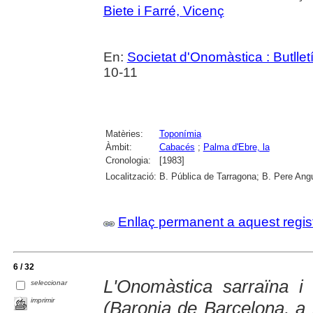
Biete i Farré, Vicenç
En:
Societat d'Onomàstica : Butlletí 
10-11
Matèries:
Toponímia
Àmbit:
Cabacés
;
Palma d'Ebre, la
Cronologia:
[1983]
Localització:
B. Pública de Tarragona; B. Pere Ang
Enllaç permanent a aquest regis
6 / 32
L'Onomàstica sarraïna i 
seleccionar
imprimir
(Baronia de Barcelona, a 