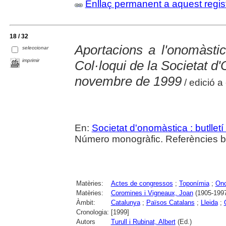
Enllaç permanent a aquest regis
18 / 32
Aportacions a l'onomàsti
seleccionar
imprimir
Col·loqui de la Societat d
novembre de 1999
/ edició a 
En:
Societat d'onomàstica : butlletí 
Número monogràfic. Referències bi
Matèries:
Actes de congressos
;
Toponímia
;
Ono
Matèries:
Coromines i Vigneaux, Joan
(1905-199
Àmbit:
Catalunya
;
Països Catalans
;
Lleida
;
Cronologia:
[1999]
Autors
Turull i Rubinat, Albert
(Ed.)