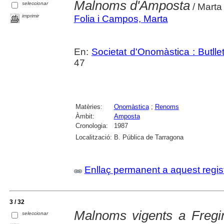
Malnoms d'Amposta
seleccionar
/ Marta
imprimir
Folia i Campos, Marta
En:
Societat d'Onomàstica : Butlletí
47
Matèries:
Onomàstica
;
Renoms
Àmbit:
Amposta
Cronologia:
1987
Localització:
B. Pública de Tarragona
Enllaç permanent a aquest regis
3 / 32
Malnoms vigents a Fregin
seleccionar