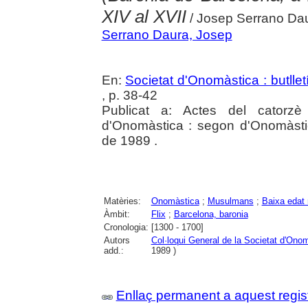
XIV al XVII
/ Josep Serrano Da
Serrano Daura, Josep
En:
Societat d'Onomàstica : butlletí
, p. 38-42
Publicat a: Actes del catorzè
d'Onomàstica : segon d'Onomàstic
de 1989 .
Matèries:
Onomàstica
;
Musulmans
;
Baixa edat 
Àmbit:
Flix
;
Barcelona, baronia
Cronologia:
[1300 - 1700]
Autors
Col·loqui General de la Societat d'On
add.:
1989 )
Enllaç permanent a aquest regis