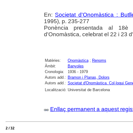
En:
Societat d'Onomàstica : Butllet
1995), p. 235-277
Ponència presentada al 18è C
d'Onomàstica, celebrat el 22 i 23 
Matèries:
Onomàstica
;
Renoms
Àmbit:
Banyoles
Cronologia:
1936 - 1979
Autors add.:
Bramon i Planas, Dolors
Autors add.:
Societat d'Onomàstica. Col·loqui Gene
Localització:
Universitat de Barcelona
Enllaç permanent a aquest regis
2 / 32