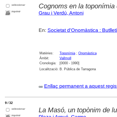
Cognoms en la toponímia 
seleccionar
imprimir
Grau i Verdú, Antoni
En:
Societat d'Onomàstica : Butlletí 
Matèries:
Toponímia
;
Onomàstica
Àmbit:
Vallmoll
Cronologia:
[0000 - 1990]
Localització:
B. Pública de Tarragona
Enllaç permanent a aquest regis
9 / 32
La Masó, un topònim de l
seleccionar
imprimir
Plaza i Arqué, Carme