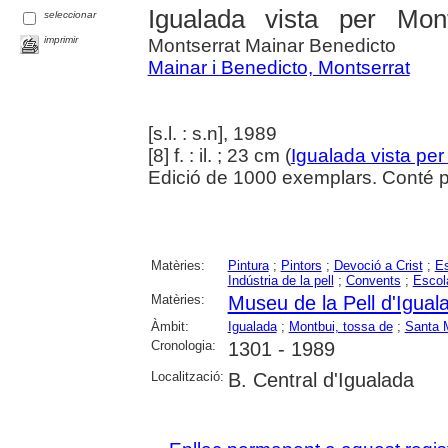
Igualada vista per Mon
seleccionar
imprimir
Montserrat Mainar Benedicto
Mainar i Benedicto, Montserrat
[s.l. : s.n], 1989
[8] f. : il. ; 23 cm (
Igualada vista per .
Edició de 1000 exemplars. Conté p
Matèries:
Pintura
;
Pintors
;
Devoció a Crist
;
Es
Indústria de la pell
;
Convents
;
Escola
Matèries:
Museu de la Pell d'Igual
Àmbit:
Igualada
;
Montbui, tossa de
;
Santa 
Cronologia:
1301 - 1989
Localització:
B. Central d'Igualada