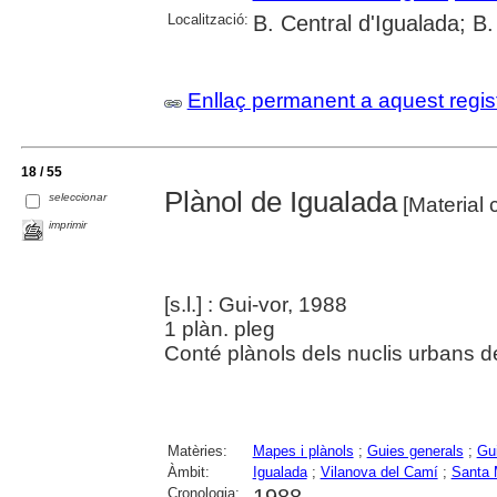
Localització:
B. Central d'Igualada; B
Enllaç permanent a aquest regis
18 / 55
Plànol de Igualada
seleccionar
[Material c
imprimir
[s.l.] : Gui-vor, 1988
1 plàn. pleg
Conté plànols dels nuclis urbans d
Matèries:
Mapes i plànols
;
Guies generals
;
Gui
Àmbit:
Igualada
;
Vilanova del Camí
;
Santa 
Cronologia: