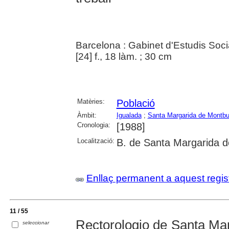
Barcelona : Gabinet d'Estudis Soci
[24] f., 18 làm. ; 30 cm
Matèries:
Població
Àmbit:
Igualada
;
Santa Margarida de Montbu
Cronologia:
[1988]
Localització:
B. de Santa Margarida d
Enllaç permanent a aquest regis
11 / 55
Rectorologio de Santa Mar
seleccionar