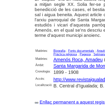
a mitjan segle XX. Solia fer-se
benedicció de les cases, el bestiar,
sal i aigua beneita. Aquest articl
l'arxiu parroquial de Santa Marga
estudiós i vicari d'aquesta par
Amenós, en el qual se'ns descriu el r
terme d'aquest municipi anoienc.
Matèries:
Biografia
;
Fonts documentals
;
Arquit
Pràctica religiosa
;
Pagesia
;
Setmana
Matèries:
Amenós Roca, Amadeu
Àmbit:
Santa Margarida de Mon
Cronologia:
1899 - 1908
Accés:
http://www.revistaigualad
Localització:
B. Central d'Igualada; B
Enllaç permanent a aquest regis