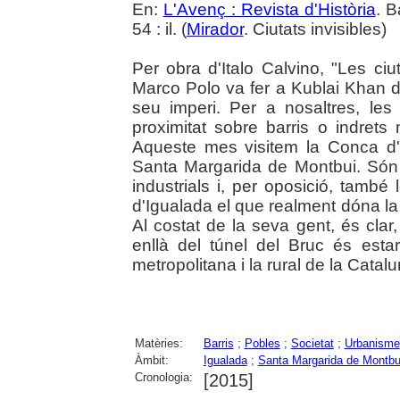
En:
L'Avenç : Revista d'Història
. B
54 : il. (
Mirador
. Ciutats invisibles)
Per obra d'Italo Calvino, "Les ciu
Marco Polo va fer a Kublai Khan de
seu imperi. Per a nosaltres, les 
proximitat sobre barris o indrets
Aqueste mes visitem la Conca d'
Santa Margarida de Montbui. Són
industrials i, per oposició, també 
d'Igualada el que realment dóna la
Al costat de la seva gent, és cla
enllà del túnel del Bruc és estar
metropolitana i la rural de la Catalu
Matèries:
Barris
;
Pobles
;
Societat
;
Urbanisme
Àmbit:
Igualada
;
Santa Margarida de Montbu
Cronologia:
[2015]