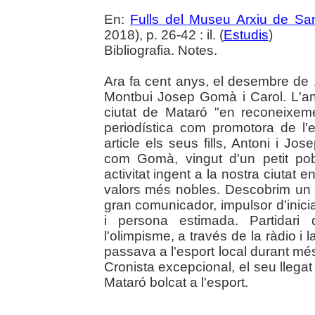
En:
Fulls del Museu Arxiu de Sa
2018), p. 26-42 : il. (
Estudis
)
Bibliografia. Notes.
Ara fa cent anys, el desembre de
Montbui Josep Gomà i Carol. L'an
ciutat de Mataró "en reconeixem
periodística com promotora de l'e
article els seus fills, Antoni i Jo
com Gomà, vingut d'un petit po
activitat ingent a la nostra ciutat e
valors més nobles. Descobrim un 
gran comunicador, impulsor d'inici
i persona estimada. Partidari 
l'olimpisme, a través de la ràdio i l
passava a l'esport local durant mé
Cronista excepcional, el seu llega
Mataró bolcat a l'esport.