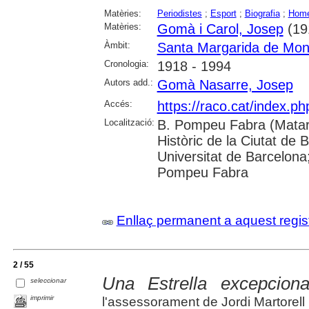
Matèries:
Periodistes
;
Esport
;
Biografia
;
Home
Matèries:
Gomà i Carol, Josep
(19
Àmbit:
Santa Margarida de Mon
Cronologia:
1918 - 1994
Autors add.:
Gomà Nasarre, Josep
Accés:
https://raco.cat/index.
Localització:
B. Pompeu Fabra (Mataró
Històric de la Ciutat de 
Universitat de Barcelona;
Pompeu Fabra
Enllaç permanent a aquest regis
2 / 55
Una Estrella excepciona
seleccionar
imprimir
l'assessorament de Jordi Martorel