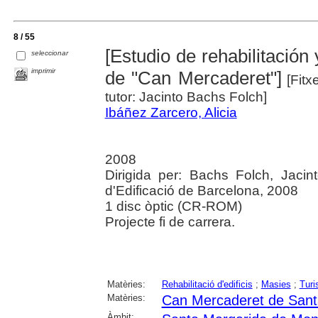
8 / 55
[Estudio de rehabilitación
seleccionar
imprimir
de "Can Mercaderet"]
[Fitx
tutor: Jacinto Bachs Folch]
Ibáñez Zarcero, Alicia
2008
Dirigida per: Bachs Folch, Jacin
d'Edificació de Barcelona, 2008
1 disc òptic (CR-ROM)
Projecte fi de carrera.
Matèries:
Rehabilitació d'edificis
;
Masies
;
Turi
Matèries:
Can Mercaderet de Sant
Àmbit: