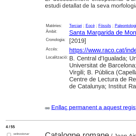
estudi detallat de la seva morfologi
Matèries:
Terciari
;
Eocè
;
Fòssils
;
Paleontolog
Àmbit:
Santa Margarida de Mon
Cronologia:
[2019]
Accés:
https://www.raco.cat/ind
Localització:
B. Central d'Igualada; Un
Universitat de Barcelona
Virgili; B. Pública (Capel
Centre de Lectura de Reu
de Catalunya; Institut 
Enllaç permanent a aquest regis
4 / 55
Catalogne romane
seleccionar
/ Joan Ain