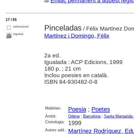
Enllaç permanent a aquest regis
17 / 55
Pinceladas
seleccionar
/ Félix Martínez Do
imprimir
Martínez i Domingo, Fèlix
2a ed.
Igualada : ACP Edicions, 1999
180 p. ; 21 cm
Inclou poesies en català.
ISBN 84-930482-0-8
Matèries:
Poesia
;
Poetes
Àmbit:
Odena
;
Barcelona
;
Santa Margarida 
Cronologia:
1999
Autors add.:
Martínez Rodríguez, Ed