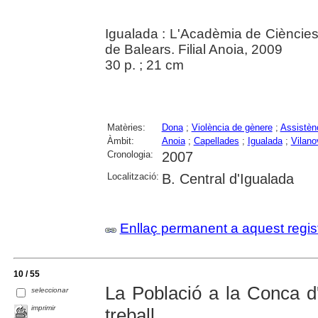
Igualada : L'Acadèmia de Ciències
de Balears. Filial Anoia, 2009
30 p. ; 21 cm
Matèries:
Dona
;
Violència de gènere
;
Assistènc
Àmbit:
Anoia
;
Capellades
;
Igualada
;
Vilano
Cronologia:
2007
Localització:
B. Central d'Igualada
Enllaç permanent a aquest regis
10 / 55
La Població a la Conca 
seleccionar
imprimir
treball