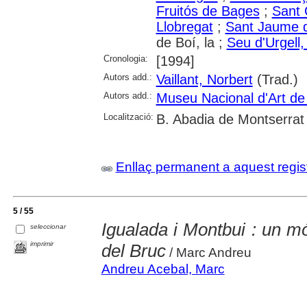
Fruitós de Bages
;
Sant 
Llobregat
;
Sant Jaume 
de Boí, la ;
Seu d'Urgell, 
Cronologia:
[1994]
Autors add.:
Vaillant, Norbert
(Trad.)
Autors add.:
Museu Nacional d'Art d
Localització:
B. Abadia de Montserrat
Enllaç permanent a aquest regis
5 / 55
Igualada i Montbui : un m
seleccionar
imprimir
del Bruc
/ Marc Andreu
Andreu Acebal, Marc