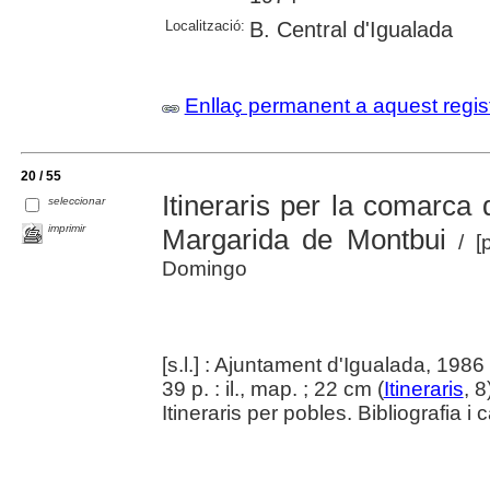
Localització:
B. Central d'Igualada
Enllaç permanent a aquest regis
20 / 55
Itineraris per la comarca 
seleccionar
imprimir
Margarida de Montbui
/ [
Domingo
[s.l.] : Ajuntament d'Igualada, 1986
39 p. : il., map. ; 22 cm (
Itineraris
, 8
Itineraris per pobles. Bibliografia i c