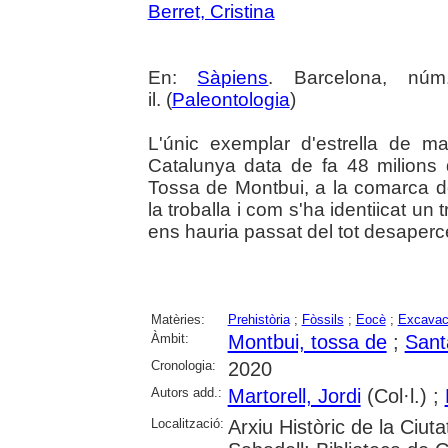
Berret, Cristina
En:
Sàpiens
. Barcelona, nú
il. (
Paleontologia
)
L'únic exemplar d'estrella de m
Catalunya data de fa 48 milions 
Tossa de Montbui, a la comarca d
la troballa i com s'ha identiicat un 
ens hauria passat del tot desaperc
Matèries:
Prehistòria
;
Fòssils
;
Eocè
;
Excavac
Àmbit:
Montbui, tossa de
;
Sant
Cronologia:
2020
Autors add.:
Martorell, Jordi
(Col·l.) ;
Localització:
Arxiu Històric de la Ciut