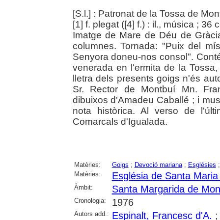
[S.l.] : Patronat de la Tossa de Mo
[1] f. plegat ([4] f.) : il., música ; 36
Imatge de Mare de Déu de Gràcia
columnes. Tornada: "Puix del mís
Senyora doneu-nos consol". Conté:
venerada en l'ermita de la Tossa,
lletra dels presents goigs n'és a
Sr. Rector de Montbuí Mn. Fran
dibuixos d'Amadeu Caballé ; i mus
nota històrica. Al verso de l'últ
Comarcals d'Igualada.
Matèries:
Goigs
;
Devoció mariana
;
Esglésies
Matèries:
Església de Santa Maria
Àmbit:
Santa Margarida de Mon
Cronologia:
1976
Autors add.:
Espinalt, Francesc d'A.