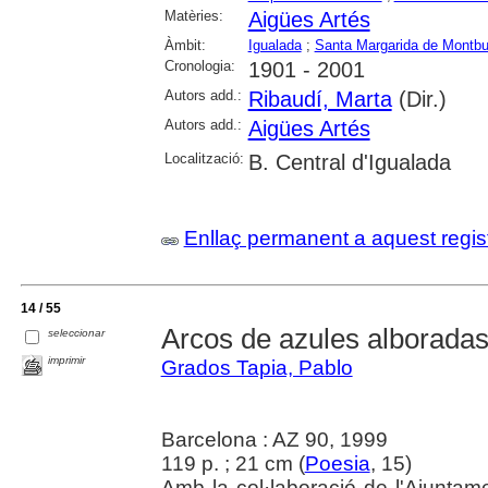
Matèries:
Aigües Artés
Àmbit:
Igualada
;
Santa Margarida de Montbu
Cronologia:
1901 - 2001
Autors add.:
Ribaudí, Marta
(Dir.)
Autors add.:
Aigües Artés
Localització:
B. Central d'Igualada
Enllaç permanent a aquest regis
14 / 55
Arcos de azules alboradas
seleccionar
imprimir
Grados Tapia, Pablo
Barcelona : AZ 90, 1999
119 p. ; 21 cm (
Poesia
, 15)
Amb la col·laboració de l'Ajuntam