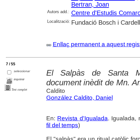
Bertran, Joan
Autors add.:
Centre d'Estudis Comarc
Localització:
Fundació Bosch i Cardel
Enllaç permanent a aquest regis
7 / 55
El Salpàs de Santa M
seleccionar
imprimir
document inèdit de Mn. 
Caldito
Text complet
González Caldito, Daniel
En:
Revista d'Igualada
. Igualada,
fil del temps
)
El "salpàs" era un ritual catòlic f