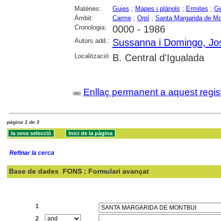
Matèries:
Guies
;
Mapes i plànols
;
Ermites
;
Ge
Àmbit:
Carme
;
Orpí
;
Santa Margarida de Mo
Cronologia:
0000 - 1986
Autors add.:
Sussanna i Domingo, Jo
Localització:
B. Central d'Igualada
Enllaç permanent a aquest regis
pàgina 1 de 3
Refinar la cerca
Base de dades
FONS : Formulari avançat
Cercar:
1
2