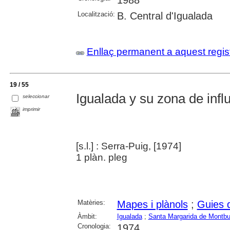
1988
Localització:
B. Central d'Igualada
Enllaç permanent a aquest regis
19 / 55
Igualada y su zona de infl
seleccionar
imprimir
[s.l.] : Serra-Puig, [1974]
1 plàn. pleg
Matèries:
Mapes i plànols
;
Guies 
Àmbit:
Igualada
;
Santa Margarida de Montbu
Cronologia:
1974