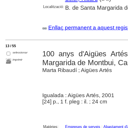
Localització:
B. de Santa Margarida d
Enllaç permanent a aquest regis
13 / 55
100 anys d'Aigües Artés
seleccionar
imprimir
Margarida de Montbui, Ca
Marta Ribaudí ; Aigües Artés
Igualada : Aigües Artés, 2001
[24] p., 1 f. pleg : il. ; 24 cm
Matèries:
Empreses de serveis
;
Abastament d'