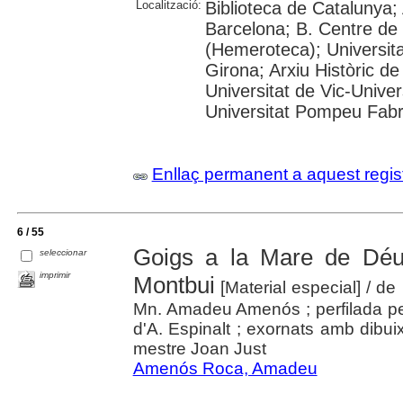
Localització:
Biblioteca de Catalunya; 
Barcelona; B. Centre de
(Hemeroteca); Universita
Girona; Arxiu Històric de
Universitat de Vic-Univer
Universitat Pompeu Fabra;
Enllaç permanent a aquest regis
6 / 55
Goigs a la Mare de Déu
seleccionar
imprimir
Montbui
[Material especial]
/ de
Mn. Amadeu Amenós ; perfilada pe
d'A. Espinalt ; exornats amb dibu
mestre Joan Just
Amenós Roca, Amadeu