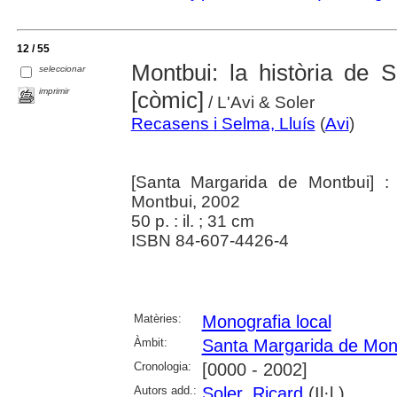
12 / 55
Montbui: la història de 
seleccionar
imprimir
[còmic]
/ L'Avi & Soler
Recasens i Selma, Lluís
(
Avi
)
[Santa Margarida de Montbui] :
Montbui, 2002
50 p. : il. ; 31 cm
ISBN 84-607-4426-4
Matèries:
Monografia local
Àmbit:
Santa Margarida de Mon
Cronologia:
[0000 - 2002]
Autors add.:
Soler, Ricard
(Il·l.)