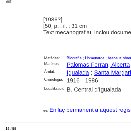
[1986?]
[50] p. : il. ; 31 cm
Text mecanografiat. Inclou documen
Matèries:
Biografia
;
Homenatge
;
Ateneus obre
Matèries:
Palomas Ferran, Alberta
Àmbit:
Igualada
;
Santa Margar
Cronologia:
1916 - 1986
Localització:
B. Central d'Igualada
Enllaç permanent a aquest regis
16 / 55