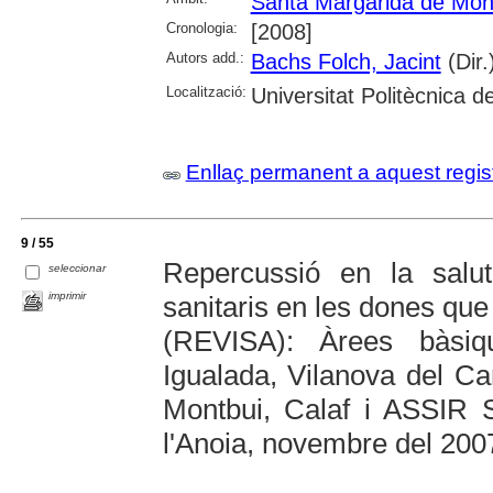
Santa Margarida de Mon
Cronologia:
[2008]
Autors add.:
Bachs Folch, Jacint
(Dir.
Localització:
Universitat Politècnica 
Enllaç permanent a aquest regis
9 / 55
Repercussió en la salut 
seleccionar
imprimir
sanitaris en les dones que
(REVISA): Àrees bàsiq
Igualada, Vilanova del Ca
Montbui, Calaf i ASSIR S
l'Anoia, novembre del 200