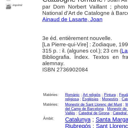
imprimir
par Dom Norbert Vaillant ; pho
National d'Art de Catalogne à Bar
Ainaud de Lasarte, Joan
3e éd. entièrement nouvelle.
[La Pierre-qui-Vire] : Zodiaque, 19
315 p. : il. (algunes col.); 23 cm (
La
Bibliografia. Índex. Textos en f
alemnay.
ISBN 2736902084
Matèries:
Romànic
;
Art religiós
;
Pintura
;
Feud
religiosa
;
Esglésies
;
Monestirs
;
Cat
Matèries:
Monestir de Sant Llorenç del Munt
;
M
del Camp de Barcelona
;
Monestir de
Vallès
;
Catedral de Girona
;
Catedral 
Àmbit:
Catalunya
;
Santa Marga
Riubregós
;
Sant Llorenç