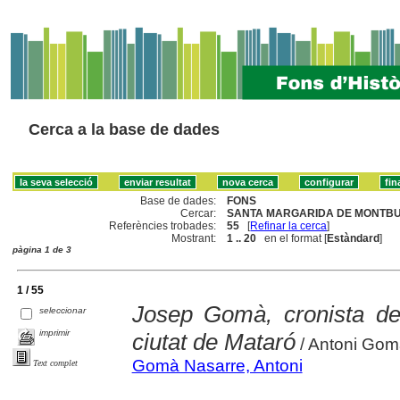
Cerca a la base de dades
Base de dades:
FONS
Cercar:
SANTA MARGARIDA DE MONTBUI
Referències trobades:
55
[
Refinar la cerca
]
Mostrant:
1 .. 20
en el format [
Estàndard
]
pàgina 1 de 3
1 / 55
Josep Gomà, cronista de l
seleccionar
imprimir
ciutat de Mataró
/ Antoni Gom
Gomà Nasarre, Antoni
Text complet