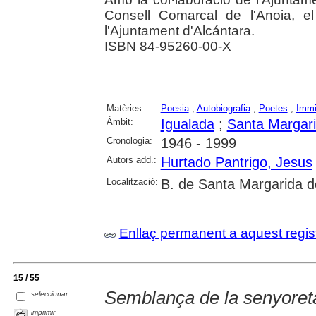
Consell Comarcal de l'Anoia, e
l'Ajuntament d'Alcántara.
ISBN 84-95260-00-X
Matèries:
Poesia
;
Autobiografia
;
Poetes
;
Immi
Àmbit:
Igualada
;
Santa Margar
Cronologia:
1946 - 1999
Autors add.:
Hurtado Pantrigo, Jesus
Localització:
B. de Santa Margarida d
Enllaç permanent a aquest regis
15 / 55
Semblança de la senyoreta
seleccionar
imprimir