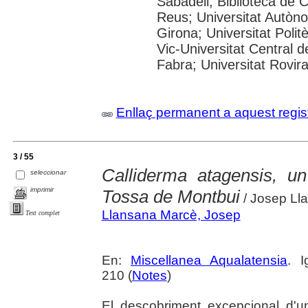
Sabadell; Biblioteca de 
Reus; Universitat Autòno
Girona; Universitat Polit
Vic-Universitat Central 
Fabra; Universitat Rovira i
Enllaç permanent a aquest regis
3 / 55
Calliderma atagensis, un
seleccionar
imprimir
Tossa de Montbui
/ Josep Ll
Llansana Marcè, Josep
Text complet
En:
Miscellanea Aqualatensia
. 
210 (
Notes
)
El descobriment excepcional d'u