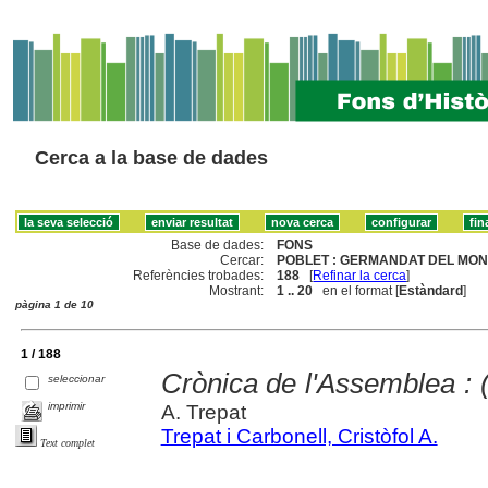
Cerca a la base de dades
Base de dades:
FONS
Cercar:
POBLET : GERMANDAT DEL MONE
Referències trobades:
188
[
Refinar la cerca
]
Mostrant:
1 .. 20
en el format [
Estàndard
]
pàgina 1 de 10
1 / 188
Crònica de l'Assemblea : 
seleccionar
imprimir
A. Trepat
Trepat i Carbonell, Cristòfol A.
Text complet