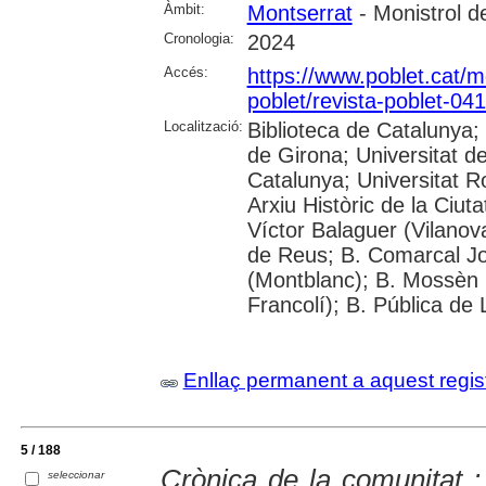
Àmbit:
Montserrat
- Monistrol d
Cronologia:
2024
Accés:
https://www.poblet.cat/m
poblet/revista-poblet-041
Localització:
Biblioteca de Catalunya;
de Girona; Universitat de
Catalunya; Universitat Rov
Arxiu Històric de la Ciut
Víctor Balaguer (Vilanova
de Reus; B. Comarcal Jo
(Montblanc); B. Mossèn
Francolí); B. Pública de 
Enllaç permanent a aquest regis
5 / 188
Crònica de la comunitat :
seleccionar