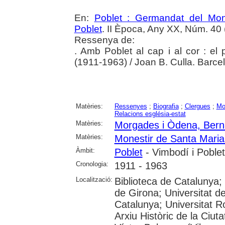
En:
Poblet : Germandat del Mon
Poblet
. II Època, Any XX, Núm. 40 
Ressenya de:
. Amb Poblet al cap i al cor : e
(1911-1963) / Joan B. Culla. Barcel
Matèries:
Ressenyes
;
Biografia
;
Clergues
;
Mo
Relacions església-estat
Matèries:
Morgades i Òdena, Bern
Matèries:
Monestir de Santa Maria
Àmbit:
Poblet
- Vimbodí i Poblet
Cronologia:
1911 - 1963
Localització:
Biblioteca de Catalunya;
de Girona; Universitat de
Catalunya; Universitat Rov
Arxiu Històric de la Ciut