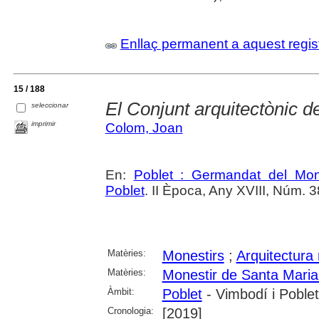
Enllaç permanent a aquest regis
15 / 188
El Conjunt arquitectònic d
seleccionar
imprimir
Colom, Joan
En:
Poblet : Germandat del Mon
Poblet
. II Època, Any XVIII, Núm. 3
Matèries:
Monestirs
;
Arquitectura 
Matèries:
Monestir de Santa Maria
Àmbit:
Poblet
- Vimbodí i Poblet
Cronologia:
[2019]