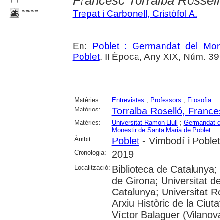
Francesc Torralba Rosselló 
imprimir
Trepat i Carbonell, Cristòfol A.
En:
Poblet : Germandat del Mon
Poblet
. II Època, Any XIX, Núm. 3
Matèries:
Entrevistes
;
Professors
;
Filosofia
Matèries:
Torralba Roselló, France
Matèries:
Universitat Ramon Llull
;
Germandat de
Monestir de Santa Maria de Poblet
Àmbit:
Poblet
- Vimbodí i Poblet
Cronologia:
2019
Localització:
Biblioteca de Catalunya;
de Girona; Universitat de
Catalunya; Universitat Rov
Arxiu Històric de la Ciut
Víctor Balaguer (Vilanova