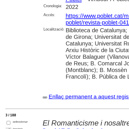
Cronologia:
2022
Accés:
https://www.poblet.cat/m
poblet/revista-poblet-041
Localització:
Biblioteca de Catalunya;
de Girona; Universitat de
Catalunya; Universitat Rov
Arxiu Històric de la Ciut
Víctor Balaguer (Vilanova
de Reus; B. Comarcal Jo
(Montblanc); B. Mossèn
Francolí); B. Pública de 
Enllaç permanent a aquest regis
3 / 188
El Romanticisme i nosaltr
seleccionar
imprimir