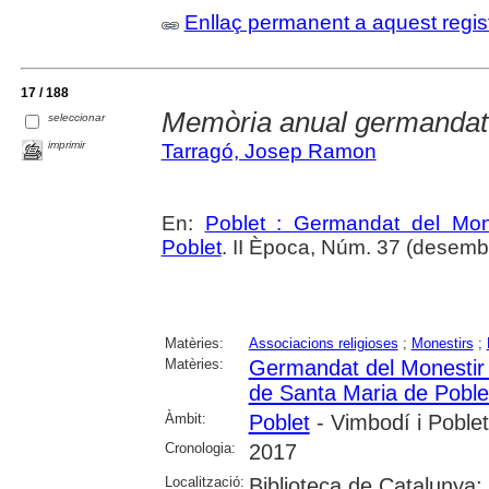
Enllaç permanent a aquest regis
17 / 188
Memòria anual germandat 
seleccionar
imprimir
Tarragó, Josep Ramon
En:
Poblet : Germandat del Mon
Poblet
. II Època, Núm. 37 (desemb
Matèries:
Associacions religioses
;
Monestirs
;
Matèries:
Germandat del Monestir 
de Santa Maria de Poble
Àmbit:
Poblet
- Vimbodí i Poblet
Cronologia:
2017
Localització:
Biblioteca de Catalunya;