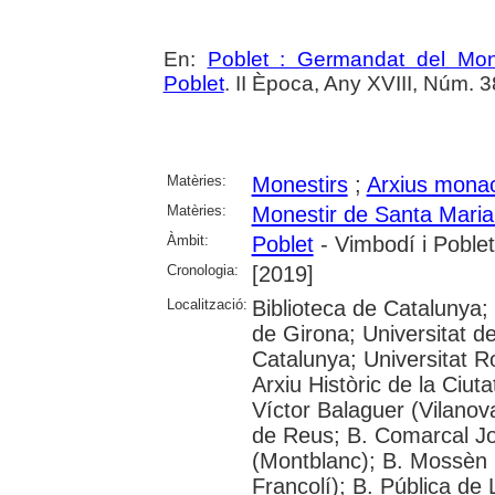
En:
Poblet : Germandat del Mon
Poblet
. II Època, Any XVIII, Núm. 3
Matèries:
Monestirs
;
Arxius mona
Matèries:
Monestir de Santa Maria
Àmbit:
Poblet
- Vimbodí i Poblet
Cronologia:
[2019]
Localització:
Biblioteca de Catalunya;
de Girona; Universitat de
Catalunya; Universitat Rov
Arxiu Històric de la Ciut
Víctor Balaguer (Vilanova
de Reus; B. Comarcal Jo
(Montblanc); B. Mossèn
Francolí); B. Pública de 