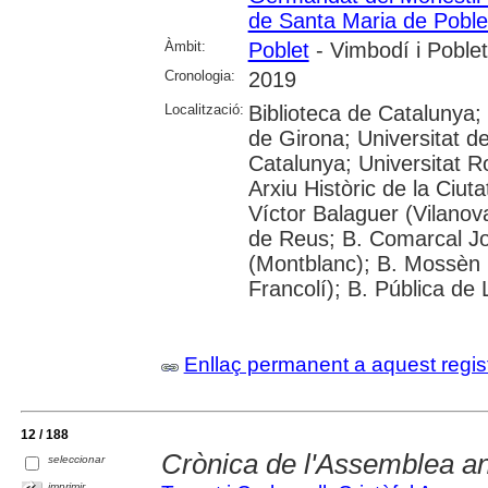
de Santa Maria de Poble
Àmbit:
Poblet
- Vimbodí i Poblet
Cronologia:
2019
Localització:
Biblioteca de Catalunya;
de Girona; Universitat de
Catalunya; Universitat Rov
Arxiu Històric de la Ciut
Víctor Balaguer (Vilanova
de Reus; B. Comarcal Jo
(Montblanc); B. Mossèn
Francolí); B. Pública de 
Enllaç permanent a aquest regis
12 / 188
Crònica de l'Assemblea a
seleccionar
imprimir