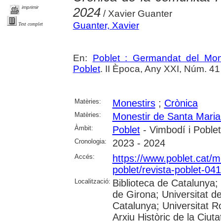
imprimir
2024
/ Xavier Guanter
Guanter, Xavier
Text complet
En:
Poblet : Germandat del Mon
Poblet
. II Època, Any XXI, Núm. 41 
Matèries:
Monestirs
;
Crònica
Matèries:
Monestir de Santa Maria
Àmbit:
Poblet
- Vimbodí i Poblet
Cronologia:
2023 - 2024
Accés:
https://www.poblet.cat/m
poblet/revista-poblet-041
Localització:
Biblioteca de Catalunya;
de Girona; Universitat de
Catalunya; Universitat Rov
Arxiu Històric de la Ciut