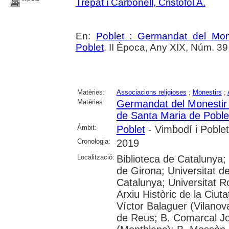
Trepat i Carbonell, Cristòfol A.
En:
Poblet : Germandat del Mon
Poblet
. II Època, Any XIX, Núm. 39
Matèries:
Associacions religioses
;
Monestirs
;
Matèries:
Germandat del Monestir 
de Santa Maria de Poble
Àmbit:
Poblet
- Vimbodí i Poblet
Cronologia:
2019
Localització:
Biblioteca de Catalunya;
de Girona; Universitat de
Catalunya; Universitat Rov
Arxiu Històric de la Ciut
Víctor Balaguer (Vilanova
de Reus; B. Comarcal Jo