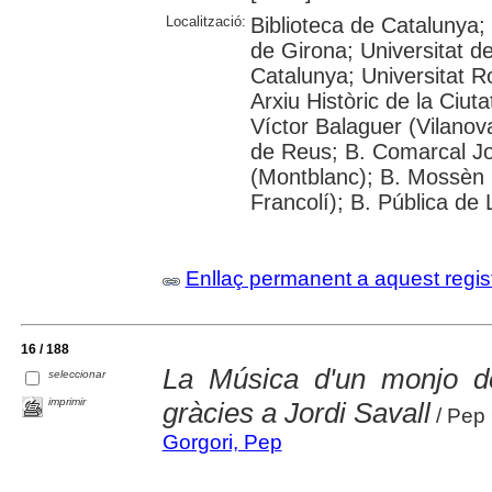
Localització:
Biblioteca de Catalunya;
de Girona; Universitat de
Catalunya; Universitat Rov
Arxiu Històric de la Ciut
Víctor Balaguer (Vilanova
de Reus; B. Comarcal Jo
(Montblanc); B. Mossèn
Francolí); B. Pública de 
Enllaç permanent a aquest regis
16 / 188
La Música d'un monjo de
seleccionar
imprimir
gràcies a Jordi Savall
/ Pep 
Gorgori, Pep