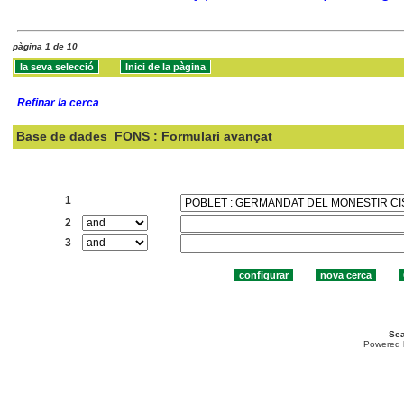
pàgina 1 de 10
Refinar la cerca
Base de dades
FONS : Formulari avançat
Cercar:
1
2
3
Sea
Powered