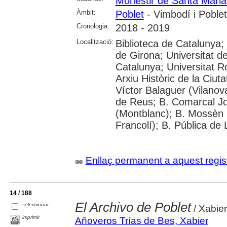
Monestir de Santa Maria
Àmbit:
Poblet
- Vimbodí i Poblet
Cronologia:
2018 - 2019
Localització:
Biblioteca de Catalunya;
de Girona; Universitat de
Catalunya; Universitat Rov
Arxiu Històric de la Ciut
Víctor Balaguer (Vilanova
de Reus; B. Comarcal Jo
(Montblanc); B. Mossèn
Francolí); B. Pública de 
Enllaç permanent a aquest regis
14 / 188
El Archivo de Poblet
seleccionar
/ Xabie
imprimir
Añoveros Trías de Bes, Xabier