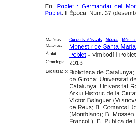
En:
Poblet : Germandat del Mon
Poblet
. II Època, Núm. 37 (desemb
Matèries:
Concerts Músicals
;
Músics
;
Música 
Matèries:
Monestir de Santa Maria
Àmbit:
Poblet
- Vimbodí i Poblet
Cronologia:
2018
Localització:
Biblioteca de Catalunya;
de Girona; Universitat de
Catalunya; Universitat Rov
Arxiu Històric de la Ciut
Víctor Balaguer (Vilanova
de Reus; B. Comarcal Jo
(Montblanc); B. Mossèn
Francolí); B. Pública de 