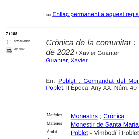
Enllaç permanent a aquest regis
7 / 188
Crònica de la comunitat 
seleccionar
imprimir
de 2022
/ Xavier Guanter
Guanter, Xavier
En:
Poblet : Germandat del Mon
Poblet
. II Època, Any XX, Núm. 40 
Matèries:
Monestirs
;
Crònica
Matèries:
Monestir de Santa Maria
Àmbit:
Poblet
- Vimbodí i Poblet