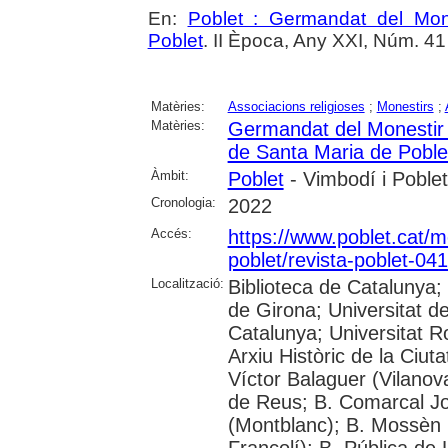
En:
Poblet : Germandat del Mon
Poblet
. II Època, Any XXI, Núm. 41 (A
Matèries:
Associacions religioses
;
Monestirs
;
Matèries:
Germandat del Monestir 
de Santa Maria de Poble
Àmbit:
Poblet
- Vimbodí i Poblet
Cronologia:
2022
Accés:
https://www.poblet.cat/m
poblet/revista-poblet-041
Localització:
Biblioteca de Catalunya;
de Girona; Universitat de
Catalunya; Universitat Rov
Arxiu Històric de la Ciut
Víctor Balaguer (Vilanova
de Reus; B. Comarcal Jo
(Montblanc); B. Mossèn
Francolí); B. Pública de 