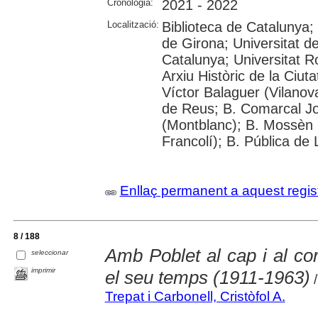
Cronologia:
2021 - 2022
Localització:
Biblioteca de Catalunya;
de Girona; Universitat de
Catalunya; Universitat Rov
Arxiu Històric de la Ciut
Víctor Balaguer (Vilanova
de Reus; B. Comarcal Jo
(Montblanc); B. Mossèn
Francolí); B. Pública de 
Enllaç permanent a aquest regis
8 / 188
Amb Poblet al cap i al co
seleccionar
imprimir
el seu temps (1911-1963)
/
Trepat i Carbonell, Cristòfol A.