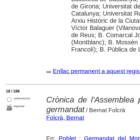
de Girona; Universitat de
Catalunya; Universitat Rov
Arxiu Històric de la Ciut
Víctor Balaguer (Vilanova
de Reus; B. Comarcal Jo
(Montblanc); B. Mossèn
Francolí); B. Pública de 
Enllaç permanent a aquest regis
18 / 188
Crònica de l'Assemblea p
seleccionar
imprimir
germandat
/ Bernat Folcrà
Folcrà, Bernat
En:
Poblet : Germandat del Mon