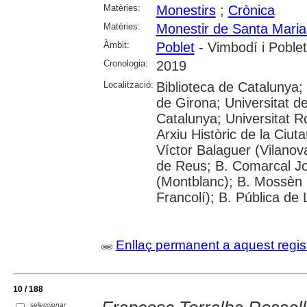
Matèries:
Monestirs
;
Crònica
Matèries:
Monestir de Santa Maria
Àmbit:
Poblet
- Vimbodí i Poblet
Cronologia:
2019
Localització:
Biblioteca de Catalunya;
de Girona; Universitat de
Catalunya; Universitat Rov
Arxiu Històric de la Ciut
Víctor Balaguer (Vilanova
de Reus; B. Comarcal Jo
(Montblanc); B. Mossèn
Francolí); B. Pública de 
Enllaç permanent a aquest regis
10 / 188
seleccionar