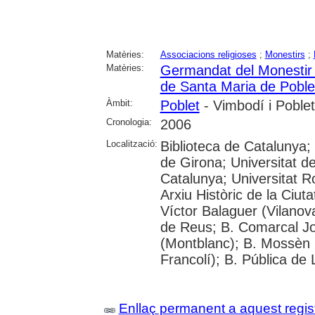
Matèries:
Associacions religioses
;
Monestirs
;
Matèries:
Germandat del Monestir 
de Santa Maria de Poble
Àmbit:
Poblet
- Vimbodí i Poblet
Cronologia:
2006
Localització:
Biblioteca de Catalunya;
de Girona; Universitat de
Catalunya; Universitat Rov
Arxiu Històric de la Ciut
Víctor Balaguer (Vilanova
de Reus; B. Comarcal Jo
(Montblanc); B. Mossèn
Francolí); B. Pública de 
Enllaç permanent a aquest regis