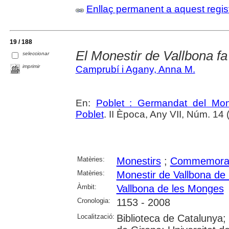
Enllaç permanent a aquest regis
19 / 188
El Monestir de Vallbona f
seleccionar
imprimir
Camprubí i Agany, Anna M.
En:
Poblet : Germandat del Mon
Poblet
. II Època, Any VII, Núm. 14 (
Matèries:
Monestirs
;
Commemora
Matèries:
Monestir de Vallbona de
Àmbit:
Vallbona de les Monges
Cronologia:
1153 - 2008
Localització:
Biblioteca de Catalunya;