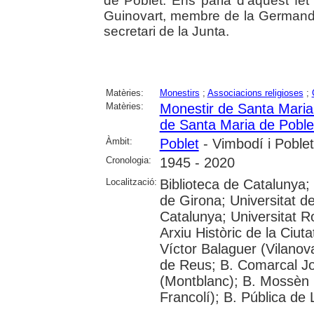
de Poblet. Ens parla d'aquest fet 
Guinovart, membre de la Germandat
secretari de la Junta.
Matèries:
Monestirs
;
Associacions religioses
;
Matèries:
Monestir de Santa Maria
de Santa Maria de Poble
Àmbit:
Poblet
- Vimbodí i Poblet
Cronologia:
1945 - 2020
Localització:
Biblioteca de Catalunya;
de Girona; Universitat de
Catalunya; Universitat Rov
Arxiu Històric de la Ciut
Víctor Balaguer (Vilanova
de Reus; B. Comarcal Jo
(Montblanc); B. Mossèn
Francolí); B. Pública de 