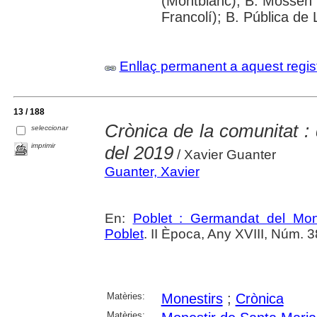
(Montblanc); B. Mossèn
Francolí); B. Pública de 
Enllaç permanent a aquest regis
13 / 188
Crònica de la comunitat :
seleccionar
imprimir
del 2019
/ Xavier Guanter
Guanter, Xavier
En:
Poblet : Germandat del Mon
Poblet
. II Època, Any XVIII, Núm. 3
Matèries:
Monestirs
;
Crònica
Matèries: