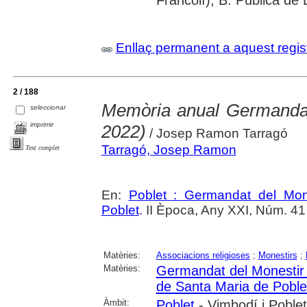
Enllaç permanent a aquest regis
2 / 188
Memòria anual Germandat 
seleccionar
imprimir
2022)
/ Josep Ramon Tarragó
Tarragó, Josep Ramon
Text complet
En:
Poblet : Germandat del Mon
Poblet
. II Època, Any XXI, Núm. 41 
Matèries:
Associacions religioses
;
Monestirs
;
Matèries:
Germandat del Monestir 
de Santa Maria de Poble
Àmbit:
Poblet
- Vimbodí i Poblet