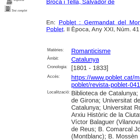
Brocà i Tella, Salvador de
Text complet
En:
Poblet : Germandat del Mon
Poblet
. II Època, Any XXI, Núm. 41 (A
Matèries:
Romanticisme
Àmbit:
Catalunya
Cronologia:
[1801 - 1833]
Accés:
https://www.poblet.cat/m
poblet/revista-poblet-041
Localització:
Biblioteca de Catalunya;
de Girona; Universitat de
Catalunya; Universitat Rov
Arxiu Històric de la Ciut
Víctor Balaguer (Vilanova
de Reus; B. Comarcal Jo
(Montblanc); B. Mossèn