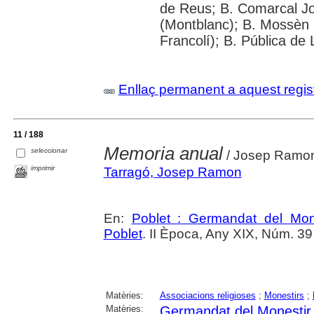
de Reus; B. Comarcal Jo
(Montblanc); B. Mossèn
Francolí); B. Pública de 
Enllaç permanent a aquest regis
11 / 188
Memoria anual
seleccionar
/ Josep Ramon
imprimir
Tarragó, Josep Ramon
En:
Poblet : Germandat del Mon
Poblet
. II Època, Any XIX, Núm. 3
Matèries:
Associacions religioses
;
Monestirs
;
Matèries:
Germandat del Monestir 