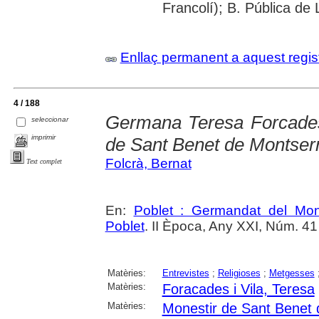
Francolí); B. Pública de 
Enllaç permanent a aquest regis
4 / 188
Germana Teresa Forcades 
seleccionar
imprimir
de Sant Benet de Montser
Folcrà, Bernat
Text complet
En:
Poblet : Germandat del Mon
Poblet
. II Època, Any XXI, Núm. 41 
Matèries:
Entrevistes
;
Religioses
;
Metgesses
Matèries:
Foracades i Vila, Teresa
Matèries:
Monestir de Sant Benet 