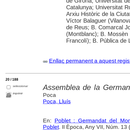
de Girona; Universitat de
Catalunya; Universitat Rov
Arxiu Històric de la Ciut
Víctor Balaguer (Vilanova
de Reus; B. Comarcal Jo
(Montblanc); B. Mossèn
Francolí); B. Pública de 
Enllaç permanent a aquest regis
20 / 188
Assemblea de la Germand
seleccionar
imprimir
Poca
Poca, Lluís
En:
Poblet : Germandat del Mon
Poblet
. II Època, Any VII, Núm. 13