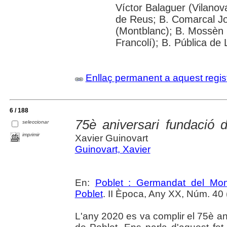
Víctor Balaguer (Vilanova
de Reus; B. Comarcal Jo
(Montblanc); B. Mossèn
Francolí); B. Pública de 
Enllaç permanent a aquest regis
6 / 188
75è aniversari fundació
seleccionar
imprimir
Xavier Guinovart
Guinovart, Xavier
En:
Poblet : Germandat del Mon
Poblet
. II Època, Any XX, Núm. 40 (
L'any 2020 es va complir el 75è an