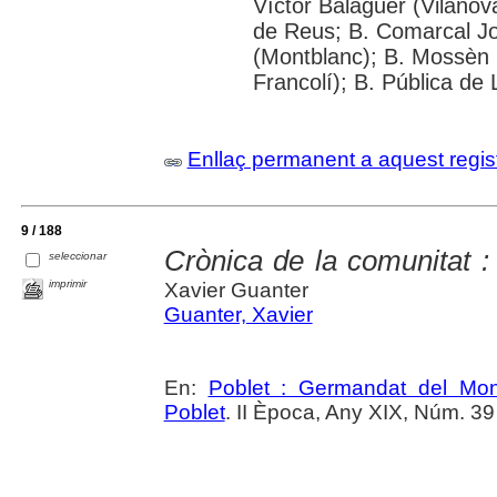
Víctor Balaguer (Vilanova
de Reus; B. Comarcal Jo
(Montblanc); B. Mossèn
Francolí); B. Pública de 
Enllaç permanent a aquest regis
9 / 188
Crònica de la comunitat 
seleccionar
imprimir
Xavier Guanter
Guanter, Xavier
En:
Poblet : Germandat del Mon
Poblet
. II Època, Any XIX, Núm. 3