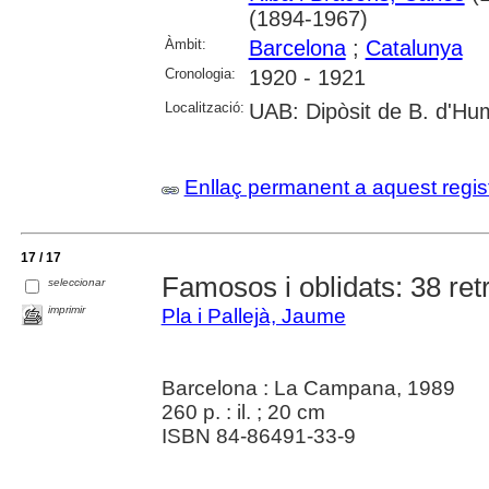
(1894-1967)
Àmbit:
Barcelona
;
Catalunya
Cronologia:
1920 - 1921
Localització:
UAB: Dipòsit de B. d'Hu
Enllaç permanent a aquest regis
17 / 17
Famosos i oblidats: 38 re
seleccionar
imprimir
Pla i Pallejà, Jaume
Barcelona : La Campana, 1989
260 p. : il. ; 20 cm
ISBN 84-86491-33-9