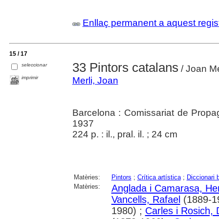
Enllaç permanent a aquest regis
15 / 17
33 Pintors catalans
seleccionar
/ Joan Me
imprimir
Merli, Joan
Barcelona : Comissariat de Propa
1937
224 p. : il., pral. il. ; 24 cm
Matèries:
Pintors
;
Crítica artística
;
Diccionari b
Matèries:
Anglada i Camarasa, He
Vancells, Rafael
(1889-1
1980) ;
Carles i Rosich