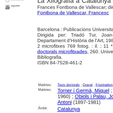
La Xilografia a Catalunya
imprimir
Frances Fontbona de Vallescar; di
Fontbona de Vallescar, Francesc
Barcelona : Publicacions Universit
Dirigida per: Triadó Tur, Joan
Departament d'Història de l'Art, 19
2 microfitxes 769 fotog. : il. ; 11
doctorals microfitxades
, 260. Univ
Bibliografia.
ISBN 84-7528-461-2
Matèries:
Tesis doctorals
;
Gravat
;
Il·lustradors
Matèries:
Torner i Germà, Miquel
1960) ;
Obiols i Palau, J
Antoni
(1897-1981)
Àmbit:
Catalunya