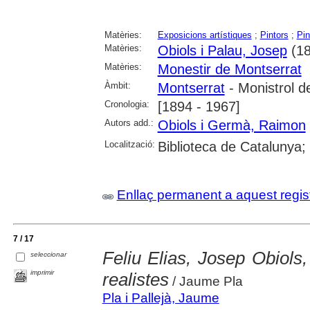
Matèries:
Exposicions artístiques
;
Pintors
;
Pin
Matèries:
Obiols i Palau, Josep
(18
Matèries:
Monestir de Montserrat
Àmbit:
Montserrat
- Monistrol d
Cronologia:
[1894 - 1967]
Autors add.:
Obiols i Germà, Raimon
Localització:
Biblioteca de Catalunya
Enllaç permanent a aquest regis
7 / 17
Feliu Elias, Josep Obiols
seleccionar
imprimir
realistes
/ Jaume Pla
Pla i Pallejà, Jaume