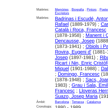
Matèries:
Memòries
;
Biografia
;
Pintors
;
Poete
Escriptors
Matèries:
Badrinas i Escudé, Anton
Rafael
(1889-1979) ;
Car
Català i Roca, Francesc
(1878-1958) ;
Manent i C
Dencausse, Josep
(1888
(1873-1941) ;
Obiols i P
Rovira, Eugeni d'
(1881-
Josep
(1897-1981) ;
Rib
Ricart i Nin, Enric Cristòf
Miquel
(1901-1988) ;
Dal
;
Domingo, Francesc
(18
(1878-1948) ;
Sacs, Joa
1983) ;
Grau i Sala, Emil
Francesc
;
Lloveras Herr
Suazo, Josep Maria
(191
Àmbit:
Barcelona
;
Terrassa
;
Catalunya
Cronologia:
1880 - 1989