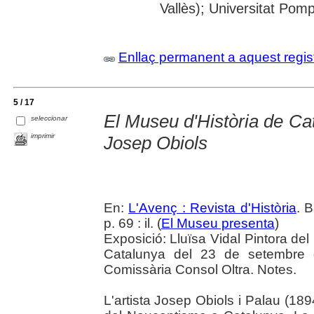
Vallès); Universitat Pompe
Enllaç permanent a aquest regis
5 / 17
El Museu d'Història de Cat
seleccionar
imprimir
Josep Obiols
En:
L'Avenç : Revista d'Història
. 
p. 69 : il. (
El Museu presenta
)
Exposició: Lluïsa Vidal Pintora d
Catalunya del 23 de setembre
Comissària Consol Oltra. Notes.
L'artista Josep Obiols i Palau (1