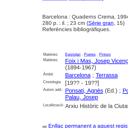
Barcelona : Quaderns Crema, 199
280 p. : il. ; 23 cm (
Sèrie gran
, 15)
Referències bibliogràfiques.
Matèries:
Epistolari
;
Poetes
;
Pintors
Matèries:
Foix i Mas, Josep Vicen
(1894-1967)
Àmbit:
Barcelona
;
Terrassa
Cronologia:
[19?? - 19??]
Autors add.:
Ponsati, Agnès
(Ed.) ;
Po
Palau, Josep
Localització:
Arxiu Històric de la Ciut
Enllaç permanent a aquest regis