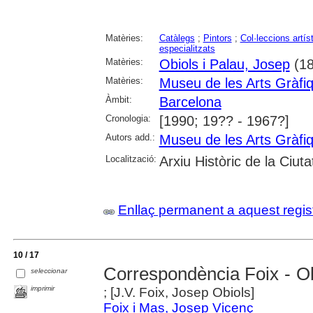
Matèries:
Catàlegs
;
Pintors
;
Col·leccions artís
especialitzats
Matèries:
Obiols i Palau, Josep
(18
Matèries:
Museu de les Arts Gràfi
Àmbit:
Barcelona
Cronologia:
[1990; 19?? - 1967?]
Autors add.:
Museu de les Arts Gràfi
Localització:
Arxiu Històric de la Ciut
Enllaç permanent a aquest regis
10 / 17
Correspondència Foix - O
seleccionar
imprimir
; [J.V. Foix, Josep Obiols]
Foix i Mas, Josep Vicenç