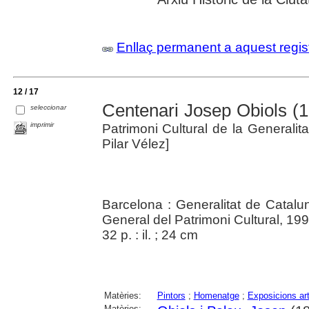
Enllaç permanent a aquest regis
12 / 17
Centenari Josep Obiols (1
seleccionar
imprimir
Patrimoni Cultural de la Generali
Pilar Vélez]
Barcelona : Generalitat de Catalu
General del Patrimoni Cultural, 19
32 p. : il. ; 24 cm
Matèries:
Pintors
;
Homenatge
;
Exposicions art
Matèries: