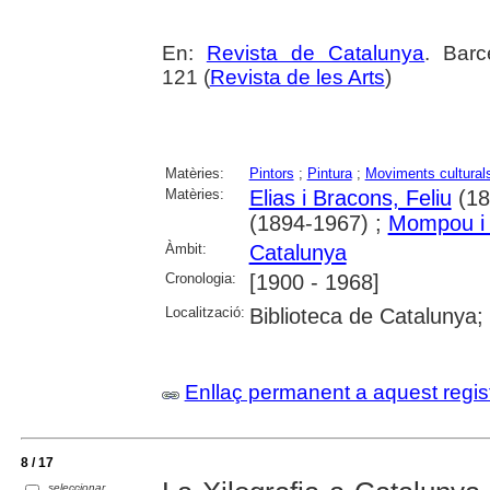
En:
Revista de Catalunya
. Barc
121 (
Revista de les Arts
)
Matèries:
Pintors
;
Pintura
;
Moviments cultural
Matèries:
Elias i Bracons, Feliu
(18
(1894-1967) ;
Mompou i 
Àmbit:
Catalunya
Cronologia:
[1900 - 1968]
Localització:
Biblioteca de Catalunya
Enllaç permanent a aquest regis
8 / 17
seleccionar