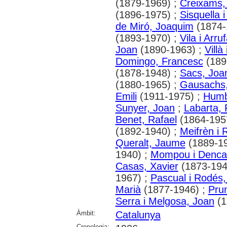
(1879-1969) ;
Creixams,
(1896-1975) ;
Sisquella i
de Miró, Joaquim
(1874-
(1893-1970) ;
Vila i Arru
Joan
(1890-1963) ;
Villà
Domingo, Francesc
(189
(1878-1948) ;
Sacs, Joa
(1880-1965) ;
Gausachs,
Emili
(1911-1975) ;
Humb
Sunyer, Joan
;
Labarta,
Benet, Rafael
(1864-195
(1892-1940) ;
Meifrèn i 
Queralt, Jaume
(1889-19
1940) ;
Mompou i Denca
Casas, Xavier
(1873-194
1967) ;
Pascual i Rodés,
Marià
(1877-1946) ;
Pru
Serra i Melgosa, Joan
(1
Àmbit:
Catalunya
Cronologia: