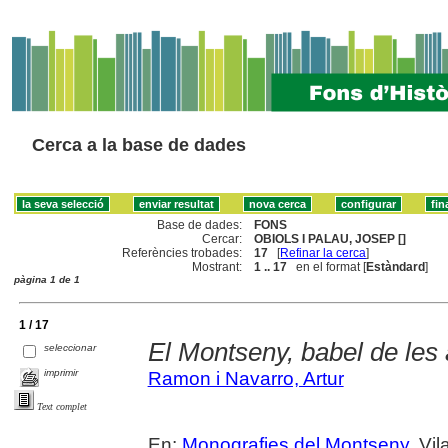
Cerca a la base de dades
Base de dades:
FONS
Cercar:
OBIOLS I PALAU, JOSEP []
Referències trobades:
17
[
Refinar la cerca
]
Mostrant:
1 .. 17
en el format [
Estàndard
]
pàgina 1 de 1
1 / 17
El Montseny, babel de les 
seleccionar
imprimir
Ramon i Navarro, Artur
Text complet
En:
Monografies del Montseny
. Vi