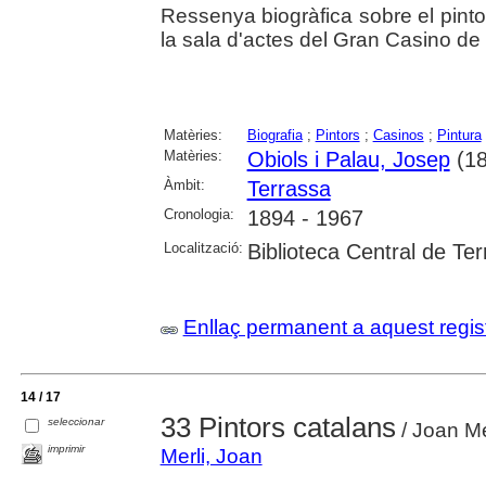
Ressenya biogràfica sobre el pinto
la sala d'actes del Gran Casino de 
Matèries:
Biografia
;
Pintors
;
Casinos
;
Pintura
Matèries:
Obiols i Palau, Josep
(18
Àmbit:
Terrassa
Cronologia:
1894 - 1967
Localització:
Biblioteca Central de Te
Enllaç permanent a aquest regis
14 / 17
33 Pintors catalans
seleccionar
/ Joan Me
imprimir
Merli, Joan