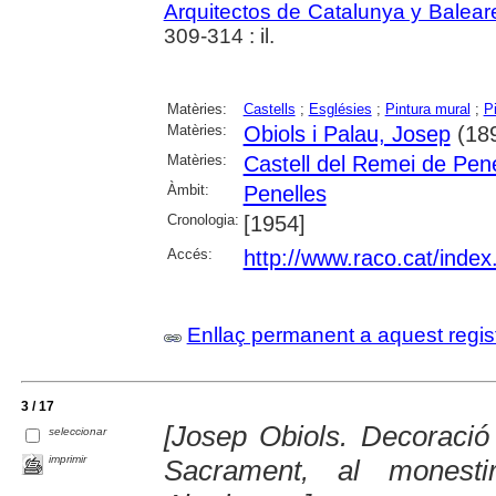
Arquitectos de Catalunya y Balear
309-314 : il.
Matèries:
Castells
;
Esglésies
;
Pintura mural
;
P
Matèries:
Obiols i Palau, Josep
(18
Matèries:
Castell del Remei de Pene
Àmbit:
Penelles
Cronologia:
[1954]
Accés:
http://www.raco.cat/inde
Enllaç permanent a aquest regis
3 / 17
[Josep Obiols. Decoració
seleccionar
imprimir
Sacrament, al monest