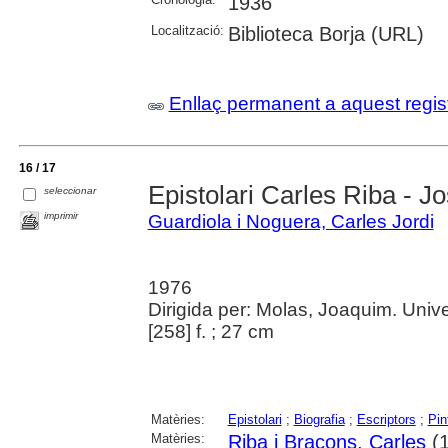
1936
Localització:
Biblioteca Borja (URL)
Enllaç permanent a aquest regis
16 / 17
Epistolari Carles Riba - J
seleccionar
imprimir
Guardiola i Noguera, Carles Jordi
1976
Dirigida per: Molas, Joaquim. Uni
[258] f. ; 27 cm
Matèries:
Epistolari
;
Biografia
;
Escriptors
;
Pin
Matèries:
Riba i Bracons, Carles
(1