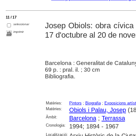
11 / 17
Josep Obiols: obra cívica
seleccionar
imprimir
17 d'octubre al 20 de nov
Barcelona : Generalitat de Catalu
69 p. : pral. il. ; 30 cm
Bibliografia.
Matèries:
Pintors
;
Biografia
;
Exposicions artís
Matèries:
Obiols i Palau, Josep
(18
Àmbit:
Barcelona
;
Terrassa
Cronologia:
1994; 1894 - 1967
Localització:
Arxiu Històric de la Ciut