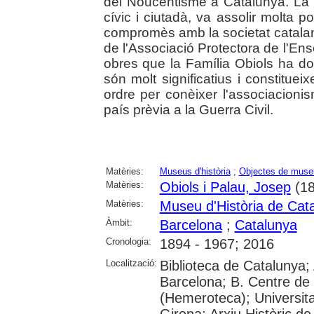
del Noucentisme a Catalunya. La s
cívic i ciutadà, va assolir molta po
compromès amb la societat catalana
de l'Associació Protectora de l'En
obres que la Família Obiols ha do
són molt significatius i constitue
ordre per conèixer l'associacionism
país prèvia a la Guerra Civil.
Matèries:
Museus d'història
;
Objectes de muse
Matèries:
Obiols i Palau, Josep
(18
Matèries:
Museu d'Història de Cat
Àmbit:
Barcelona
;
Catalunya
Cronologia:
1894 - 1967; 2016
Localització:
Biblioteca de Catalunya; 
Barcelona; B. Centre de
(Hemeroteca); Universita