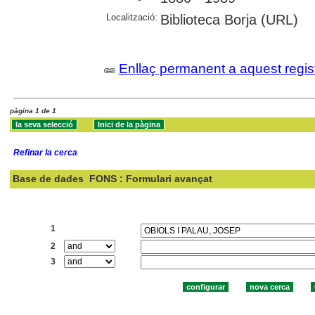
Localització:
Biblioteca Borja (URL)
Enllaç permanent a aquest regis
pàgina 1 de 1
Refinar la cerca
Base de dades
FONS : Formulari avançat
Cercar:
1
2
3