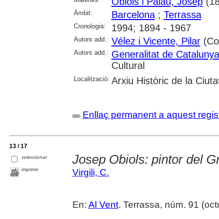
Obiols i Palau, Josep
(18
Àmbit:
Barcelona
;
Terrassa
Cronologia:
1994; 1894 - 1967
Autors add.:
Vélez i Vicente, Pilar
(Col
Autors add.:
Generalitat de Cataluny
Cultural
Localització:
Arxiu Històric de la Ciut
Enllaç permanent a aquest regis
13 / 17
Josep Obiols: pintor del 
seleccionar
imprimir
Virgili, C.
En:
Al Vent
. Terrassa, núm. 91 (oct