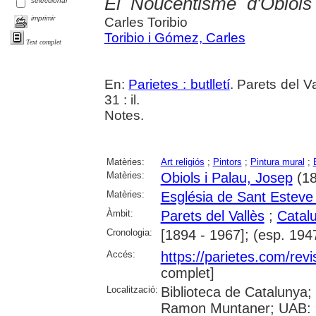
El Noucentisme d'Obiols
seleccionar
imprimir
Carles Toribio
Toribio i Gómez, Carles
Text complet
En:
Parietes : butlletí
. Parets del V
31 : il.
Notes.
Matèries:
Art religiós
;
Pintors
;
Pintura mural
;
Matèries:
Obiols i Palau, Josep
(18
Matèries:
Església de Sant Esteve 
Àmbit:
Parets del Vallès
;
Catal
Cronologia:
[1894 - 1967]; (esp. 194
Accés:
https://parietes.com/revi
complet]
Localització:
Biblioteca de Catalunya; 
Ramon Muntaner; UAB: Sib