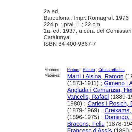
2a ed.
Barcelona : Impr. Romagraf, 1976
224 p. : pral. il. ; 22 cm
1a. ed. 1937, a cura del Comissar
Catalunya.
ISBN 84-400-9867-7
Matèries:
Pintors
;
Pintura
;
Crítica artística
Matèries:
Martí i Alsina, Ramon
(1
(1873-1911) ;
Gimeno i 
Anglada i Camarasa, He
Vancells, Rafael
(1889-1
1980) ;
Carles i Rosich
(1879-1969) ;
Creixams,
(1896-1975) ;
Domingo, 
Bracons, Feliu
(1878-194
Francesc d'Assís
(1880-