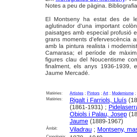
Notes a peu de pàgina. Bibliografi
El Montseny ha estat des de le
aglutinador d'una important colòn
paisatges amb especial profusió e
grans moments d'efervescència ar
amb la pintura realista i modernis
Camarasa; el període de màxim
figures clau del Noucentisme com
finalment, els anys 1936-1939, 
Jaume Mercadé.
Matèries:
Artistes
;
Pintors
;
Art
;
Modernisme
Matèries:
Rigalt i Farriols, Lluís
(18
(1861-1931) ;
Pidelaserr
Obiols i Palau, Josep
(18
Jaume
(1889-1967)
Àmbit:
Viladrau
;
Montseny, mas
Cronologia: