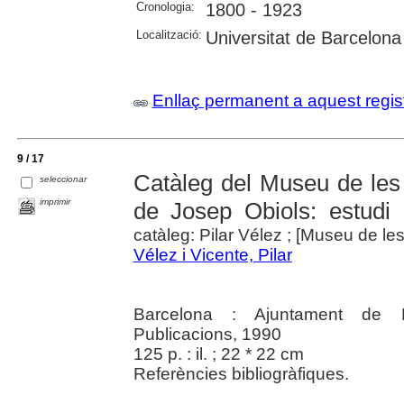
Cronologia:
1800 - 1923
Localització:
Universitat de Barcelona
Enllaç permanent a aquest regis
9 / 17
Catàleg del Museu de les A
seleccionar
imprimir
de Josep Obiols: estudi
catàleg: Pilar Vélez ; [Museu de les
Vélez i Vicente, Pilar
Barcelona : Ajuntament de Ba
Publicacions, 1990
125 p. : il. ; 22 * 22 cm
Referències bibliogràfiques.