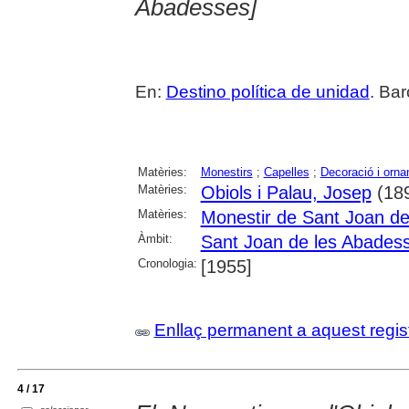
Abadesses]
En:
Destino política de unidad
. Bar
Matèries:
Monestirs
;
Capelles
;
Decoració i orn
Matèries:
Obiols i Palau, Josep
(18
Matèries:
Monestir de Sant Joan d
Àmbit:
Sant Joan de les Abades
Cronologia:
[1955]
Enllaç permanent a aquest regis
4 / 17