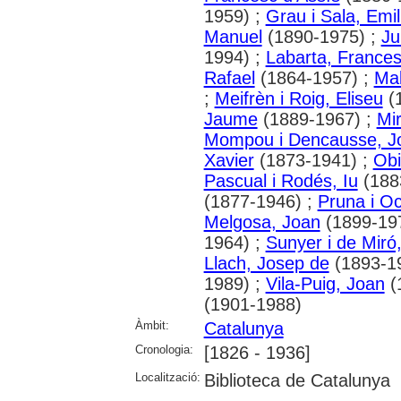
1959) ;
Grau i Sala, Emil
Manuel
(1890-1975) ;
Ju
1994) ;
Labarta, France
Rafael
(1864-1957) ;
Mal
;
Meifrèn i Roig, Eliseu
(
Jaume
(1889-1967) ;
Mir
Mompou i Dencausse, J
Xavier
(1873-1941) ;
Obi
Pascual i Rodés, Iu
(188
(1877-1946) ;
Pruna i O
Melgosa, Joan
(1899-19
1964) ;
Sunyer i de Miró
Llach, Josep de
(1893-1
1989) ;
Vila-Puig, Joan
(
(1901-1988)
Àmbit:
Catalunya
Cronologia:
[1826 - 1936]
Localització:
Biblioteca de Catalunya