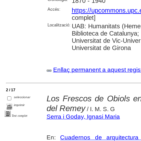
1870 - 1940
Accés:
https://upcommons.upc.
complet]
Localització:
UAB: Humanitats (Hemero
Biblioteca de Catalunya;
Universitat de Vic-Univer
Universitat de Girona
Enllaç permanent a aquest regis
2 / 17
Los Frescos de Obiols en 
seleccionar
imprimir
del Remey
/ I. M. S. G
Serra i Goday, Ignasi Maria
Text complet
En:
Cuadernos de arquitectura 