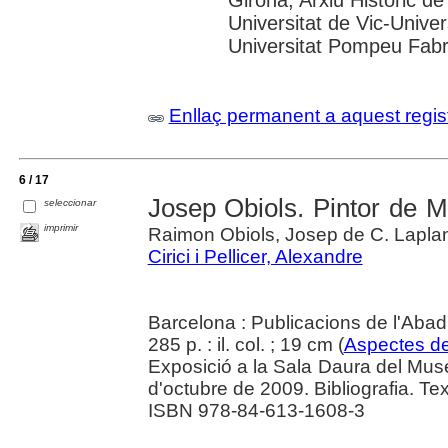
Girona; Arxiu Històric de
Universitat de Vic-Univer
Universitat Pompeu Fabra;
Enllaç permanent a aquest regis
6 / 17
Josep Obiols. Pintor de M
seleccionar
imprimir
Raimon Obiols, Josep de C. Lapla
Cirici i Pellicer, Alexandre
Barcelona : Publicacions de l'Abad
285 p. : il. col. ; 19 cm (
Aspectes de
Exposició a la Sala Daura del Mus
d'octubre de 2009. Bibliografia. Text
ISBN 978-84-613-1608-3