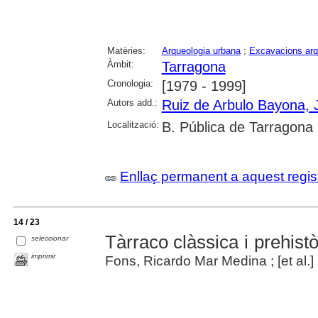
Matèries:
Arqueologia urbana
;
Excavacions arq
Àmbit:
Tarragona
Cronologia:
[1979 - 1999]
Autors add.:
Ruiz de Arbulo Bayona, 
Localització:
B. Pública de Tarragona
Enllaç permanent a aquest regis
14 / 23
Tàrraco clàssica i prehistò
seleccionar
imprimir
Fons, Ricardo Mar Medina ; [et al.]