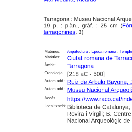
Tarragona : Museu Nacional Arque
19 p. : plàn., gràf. ; 25 cm (
Fòr
tarragonines
, 3)
Matèries:
Arquitectura
;
Epoca romana
;
Temple
Matèries:
Ciutat romana de Tarrac
Àmbit:
Tarragona
Cronologia:
[218 aC - 500]
Autors add.:
Ruiz de Arbulo Bayona, 
Autors add.:
Museu Nacional Arqueol
Accés:
https://www.raco.cat/ind
Localització:
Biblioteca de Catalunya; 
Rovira i Virgili; B. Cen
Nacional Arqueològic de