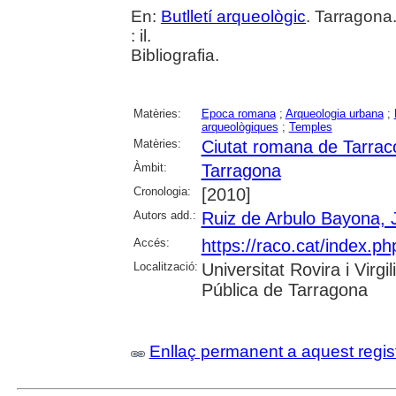
En:
Butlletí arqueològic
. Tarragona
: il.
Bibliografia.
Matèries:
Epoca romana
;
Arqueologia urbana
;
arqueològiques
;
Temples
Matèries:
Ciutat romana de Tarrac
Àmbit:
Tarragona
Cronologia:
[2010]
Autors add.:
Ruiz de Arbulo Bayona, 
Accés:
https://raco.cat/index.ph
Localització:
Universitat Rovira i Virg
Pública de Tarragona
Enllaç permanent a aquest regis