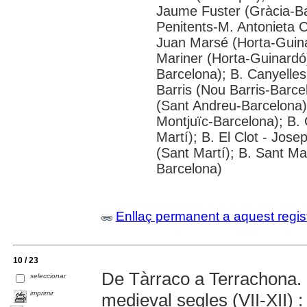
Jaume Fuster (Gràcia-Bar
Penitents-M. Antonieta Co
Juan Marsé (Horta-Guina
Mariner (Horta-Guinardó)
Barcelona); B. Canyelles
Barris (Nou Barris-Barce
(Sant Andreu-Barcelona)
Montjuïc-Barcelona); B. 
Martí); B. El Clot - Jos
(Sant Martí); B. Sant Ma
Barcelona)
Enllaç permanent a aquest regis
10 / 23
De Tàrraco a Terrachona. 
seleccionar
imprimir
medieval segles (VII-XII) :