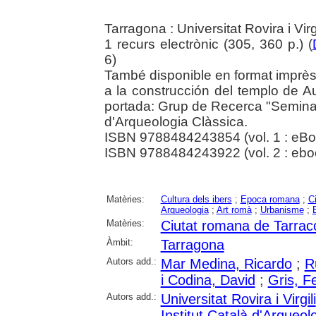
Tarragona : Universitat Rovira i Vir
1 recurs electrònic (305, 360 p.) (
6)
També disponible en format imprès.
a la construcción del templo de Au
portada: Grup de Recerca "Seminari
d'Arqueologia Clàssica.
ISBN 9788484243854 (vol. 1 : eBo
ISBN 9788484243922 (vol. 2 : ebo
Matèries:
Cultura dels ibers
;
Epoca romana
;
C
Arqueologia
;
Art romà
;
Urbanisme
;
Matèries:
Ciutat romana de Tarrac
Àmbit:
Tarragona
Autors add.:
Mar Medina, Ricardo
;
R
i Codina, David
;
Gris, F
Autors add.:
Universitat Rovira i Virgili
Institut Català d'Arqueol