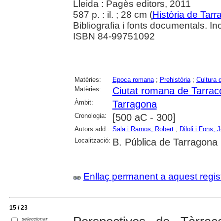
Lleida : Pagès editors, 2011
587 p. : il. ; 28 cm (
Història de Tar
Bibliografia i fonts documentals. In
ISBN 84-99751092
Matèries:
Epoca romana
;
Prehistòria
;
Cultura 
Matèries:
Ciutat romana de Tarrac
Àmbit:
Tarragona
Cronologia:
[500 aC - 300]
Autors add.:
Sala i Ramos, Robert
;
Diloli i Fons, J
Localització:
B. Pública de Tarragona
Enllaç permanent a aquest regis
15 / 23
seleccionar