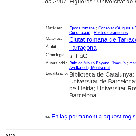
de 2007
. Figueres : Universitat d
Matèries:
Epoca romana
;
Consolat d'August a 
Construcció
;
Restes ceràmiques
Matèries:
Ciutat romana de Tarrac
Àmbit:
Tarragona
Cronologia:
s. I aC
Autors add.:
Ruiz de Arbulo Bayona, Joaquín
;
Mar
Avellaneda, Montserrat
Localització:
Biblioteca de Catalunya;
Universitat de Barcelona;
de Lleida; Universitat Rov
Barcelona
Enllaç permanent a aquest regis
9 / 23