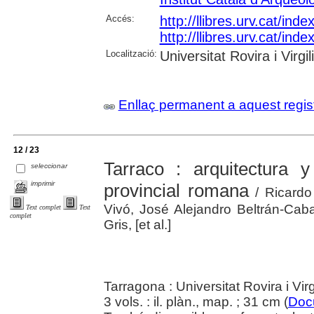
Accés:
http://llibres.urv.cat/in
http://llibres.urv.cat/in
Localització:
Universitat Rovira i Virgili
Enllaç permanent a aquest regis
12 / 23
Tarraco : arquitectura 
seleccionar
imprimir
provincial romana
/ Ricardo
Vivó, José Alejandro Beltrán-Caba
Text complet
Text
complet
Gris, [et al.]
Tarragona : Universitat Rovira i Vir
3 vols. : il. plàn., map. ; 31 cm (
Doc