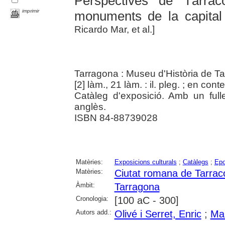
Perspectives de Tàrrac
imprimir
monuments de la capital 
Ricardo Mar, et al.]
Tarragona : Museu d'Història de T
[2] làm., 21 làm. : il. pleg. ; en con
Catàleg d'exposició. Amb un fullet
anglès.
ISBN 84-88739028
Matèries:
Exposicions culturals
;
Catàlegs
;
Epo
Matèries:
Ciutat romana de Tarrac
Àmbit:
Tarragona
Cronologia:
[100 aC - 300]
Autors add.:
Olivé i Serret, Enric
;
Mar