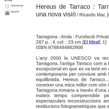
Hereus de Tarraco : Tarr
seleccionar
imprimir
una nova visió
/ Ricardo Mar, [e
Tarragona : Arola : Fundació Priv
287 p. : il. col. ; 23 cm (
El Mirall
, 1)
ISBN 9788494862908
L'any 2000 la UNESCO va rec
Tarragona, l'antiga Tarraco com a 
excepcional en que es va tenir en 
contemporania per conviure amb l
equilibrada. Hereus de Tarraco
coneixer una mica millor com són
Tarragona romana a través d'una anal
mateix temps comprensible p
espectaculars reconstruccions arq
restitucions fotogrametriques que as