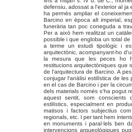
fins a mitjan s. IV d. de C., mome
defensiu, adossat a l'exterior al ja
ha permès ampliar el coneixement 
Barcino en època alt imperial, esp
funerària tan poc coneguda a tra
Per a això hem realitzat un catàl
possible i que engloba un total de
a terme un estudi tipològic i est
arquitectònic, acompanyant-ho d'un
la mesura que les peces ho h
restitucions arquitectòniques que 
de l'arquitectura de Barcino. A pe
conjugar l'anàlisi estilística de 
en el cas de Barcino i per la circu
dels materials només s'ha pogut reali
aquest sentit, som conscients 
estilístics, especialment en prod
matisos i factors subjectius com l
regionals, etc. I per tant hem inte
en monuments i paral·lels ben d
intervencions arqueològiques pugui