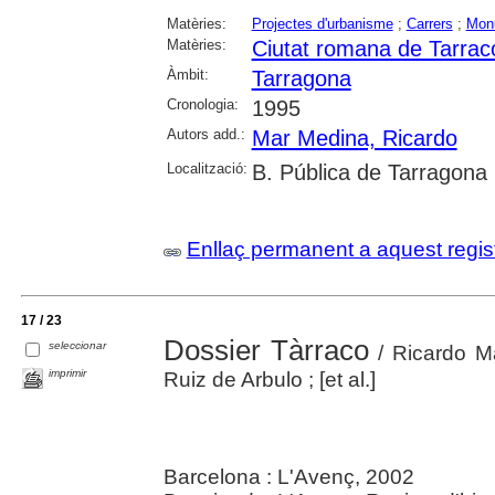
Matèries:
Projectes d'urbanisme
;
Carrers
;
Mon
Matèries:
Ciutat romana de Tarrac
Àmbit:
Tarragona
Cronologia:
1995
Autors add.:
Mar Medina, Ricardo
Localització:
B. Pública de Tarragona
Enllaç permanent a aquest regis
17 / 23
Dossier Tàrraco
seleccionar
/ Ricardo M
imprimir
Ruiz de Arbulo ; [et al.]
Barcelona : L'Avenç, 2002