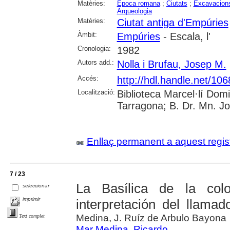
Matèries:
Epoca romana
;
Ciutats
;
Excavacions
Arqueologia
Matèries:
Ciutat antiga d'Empúries
Àmbit:
Empúries
- Escala, l'
Cronologia:
1982
Autors add.:
Nolla i Brufau, Josep M.
Accés:
http://hdl.handle.net/10
Localització:
Biblioteca Marcel·lí Dom
Tarragona; B. Dr. Mn. J
Enllaç permanent a aquest regis
7 / 23
La Basílica de la col
seleccionar
imprimir
interpretación del llama
Medina, J. Ruíz de Arbulo Bayona
Text complet
Mar Medina, Ricardo