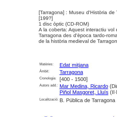
[Tarragona] : Museu d'Història de
[199?]
1 disc òptic (CD-ROM)
A la coberta: Aquest interactiu vol
Tarragona des d'època tardo-roma
de la història medieval de Tarragona
Matèries:
Edat mitjana
Àmbit:
Tarragona
Cronologia:
[400 - 1500]
Autors add.:
Mar Medina, Ricardo
(Dir
Piñol Masgoret, Lluís
(Il·
Localització:
B. Pública de Tarragona