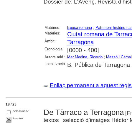
Dossier de: L'Avenç. Revista d'hist
Matèries:
Epoca romana
;
Patrimoni històric i ar
Matèries:
Ciutat romana de Tarrac
Àmbit:
Tarragona
Cronologia:
[0000 - 400]
Autors add.:
Mar Medina, Ricardo
;
Massó i Carbal
Localització:
B. Pública de Tarragona
Enllaç permanent a aquest regis
18 / 23
De Tàrraco a Terragona
seleccionar
[Fi
imprimir
textos i selecció d'imatges Hèctor M