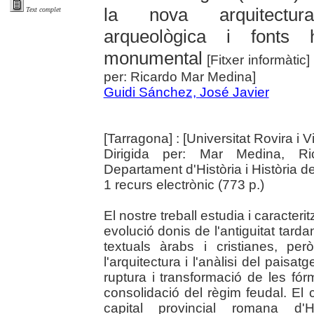
la nova arquitectur
Text complet
arqueològica i fonts h
monumental
[Fitxer informàtic]
per: Ricardo Mar Medina]
Guidi Sánchez, José Javier
[Tarragona] : [Universitat Rovira i Vi
Dirigida per: Mar Medina, Rica
Departament d'Història i Història de
1 recurs electrònic (773 p.)
El nostre treball estudia i caracteritz
evolució donis de l'antiguitat tardan
textuals àrabs i cristianes, per
l'arquitectura i l'anàlisi del paisatg
ruptura i transformació de les fórm
consolidació del règim feudal. El 
capital provincial romana d'