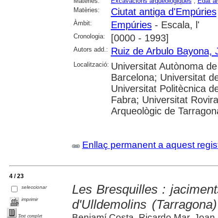
Matèries:
Excavacions arqueològiques
;
Edat an
Matèries:
Ciutat antiga d'Empúries
Àmbit:
Empúries
- Escala, l'
Cronologia:
[0000 - 1993]
Autors add.:
Ruiz de Arbulo Bayona, 
Localització:
Universitat Autònoma de 
Barcelona; Universitat de
Universitat Politècnica 
Fabra; Universitat Rovira
Arqueològic de Tarragon
Enllaç permanent a aquest regis
4 / 23
Les Bresquilles : jaciments
seleccionar
imprimir
d'Ulldemolins (Tarragona)
Benjamí Costa, Ricardo Mar, Joan
Text complet