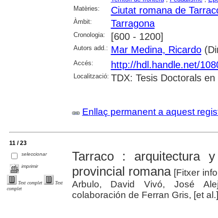
Matèries:
Ciutat romana de Tarrac
Àmbit:
Tarragona
Cronologia:
[600 - 1200]
Autors add.:
Mar Medina, Ricardo
(Dir
Accés:
http://hdl.handle.net/10
Localització:
TDX: Tesis Doctorals en
Enllaç permanent a aquest regis
11 / 23
Tarraco : arquitectura 
seleccionar
imprimir
provincial romana
[Fitxer inf
Arbulo, David Vivó, José Alej
Text complet
Text
complet
colaboración de Ferran Gris, [et al.