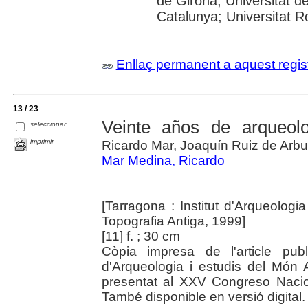
de Girona; Universitat de
Catalunya; Universitat Rov
Enllaç permanent a aquest regis
13 / 23
Veinte años de arqueol
seleccionar
imprimir
Ricardo Mar, Joaquín Ruiz de Arbu
Mar Medina, Ricardo
[Tarragona : Institut d'Arqueologi
Topografia Antiga, 1999]
[11] f. ; 30 cm
Còpia impresa de l'article pub
d'Arqueologia i estudis del Món An
presentat al XXV Congreso Nacio
També disponible en versió digital.