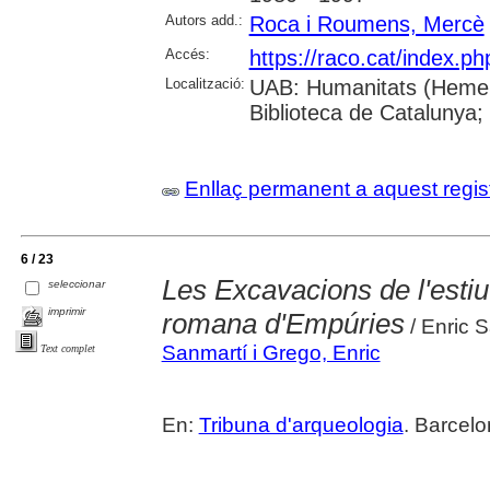
Autors add.:
Roca i Roumens, Mercè
Accés:
https://raco.cat/index.p
Localització:
UAB: Humanitats (Hemero
Biblioteca de Catalunya;
Enllaç permanent a aquest regis
6 / 23
Les Excavacions de l'estiu
seleccionar
imprimir
romana d'Empúries
/ Enric 
Sanmartí i Grego, Enric
Text complet
En:
Tribuna d'arqueologia
. Barcelo