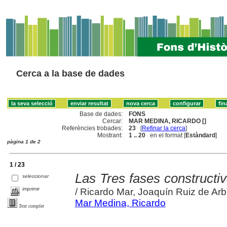
Cerca a la base de dades
Base de dades:
FONS
Cercar:
MAR MEDINA, RICARDO []
Referències trobades:
23
[
Refinar la cerca
]
Mostrant:
1 .. 20
en el format [
Estàndard
]
pàgina 1 de 2
1 / 23
Las Tres fases constructiv
seleccionar
imprimir
/ Ricardo Mar, Joaquín Ruiz de Arb
Mar Medina, Ricardo
Text complet