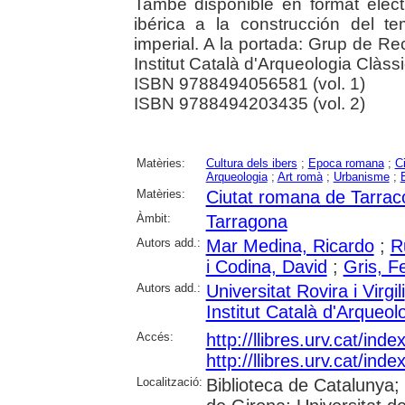
També disponible en format elect
ibérica a la construcción del t
imperial. A la portada: Grup de Re
Institut Català d'Arqueologia Clàssi
ISBN 9788494056581 (vol. 1)
ISBN 9788494203435 (vol. 2)
Matèries:
Cultura dels ibers
;
Epoca romana
;
C
Arqueologia
;
Art romà
;
Urbanisme
;
Matèries:
Ciutat romana de Tarrac
Àmbit:
Tarragona
Autors add.:
Mar Medina, Ricardo
;
R
i Codina, David
;
Gris, F
Autors add.:
Universitat Rovira i Virgili
Institut Català d'Arqueol
Accés:
http://llibres.urv.cat/in
http://llibres.urv.cat/in
Localització:
Biblioteca de Catalunya; 