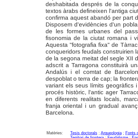
deshabitada després de la conqu
textos àrabs defineixen l'antiga ci
confirma aquest abandó per part de 
Disposem d'evidències d'un poblam
de les formes urbanes del passa
fisonomia de la ciutat romana i v
Aquesta "fotografia fixa" de Tàrrac
conqueridors feudals construirien l
de la segona meitat del segle XII d.C
adscrit a Tarragona constituirà un
Andalús i el comtat de Barcelona
despoblat o terra de cap; la fronter
variant els seus límits geogràfics 
procés històric, l'antic ager Tarr
en diferents realitats locals, mar
franja oriental i un gradual avan
Barcelona.
Matèries:
Tesis doctorals
;
Arqueologia
;
Fonts 
Territori de frontera
;
Feudalisme
;
Epo