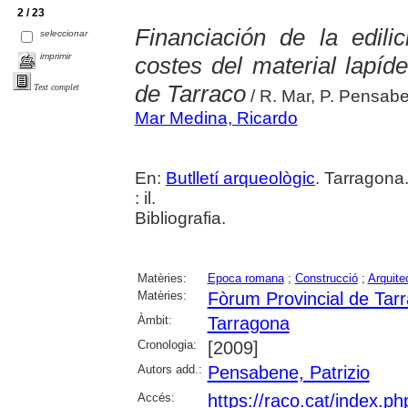
2 / 23
Financiación de la edili
seleccionar
imprimir
costes del material lapíde
de Tarraco
Text complet
/ R. Mar, P. Pensab
Mar Medina, Ricardo
En:
Butlletí arqueològic
. Tarragona
: il.
Bibliografia.
Matèries:
Epoca romana
;
Construcció
;
Arquite
Matèries:
Fòrum Provincial de Tar
Àmbit:
Tarragona
Cronologia:
[2009]
Autors add.:
Pensabene, Patrizio
Accés:
https://raco.cat/index.ph