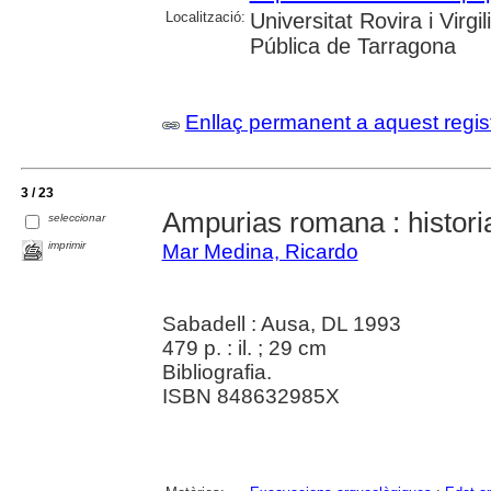
Localització:
Universitat Rovira i Virg
Pública de Tarragona
Enllaç permanent a aquest regis
3 / 23
Ampurias romana : historia
seleccionar
imprimir
Mar Medina, Ricardo
Sabadell : Ausa, DL 1993
479 p. : il. ; 29 cm
Bibliografia.
ISBN 848632985X