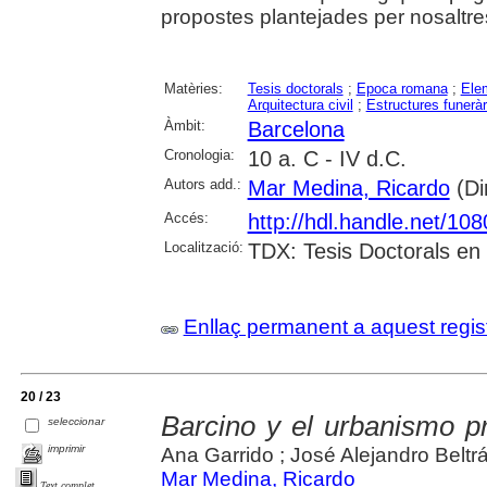
propostes plantejades per nosaltres
Matèries:
Tesis doctorals
;
Epoca romana
;
Elem
Arquitectura civil
;
Estructures funeràr
Àmbit:
Barcelona
Cronologia:
10 a. C - IV d.C.
Autors add.:
Mar Medina, Ricardo
(Dir
Accés:
http://hdl.handle.net/10
Localització:
TDX: Tesis Doctorals en
Enllaç permanent a aquest regis
20 / 23
Barcino y el urbanismo p
seleccionar
imprimir
Ana Garrido ; José Alejandro Beltr
Mar Medina, Ricardo
Text complet