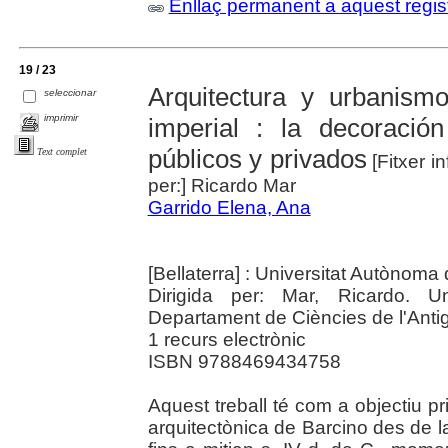
Enllaç permanent a aquest regis
19 / 23
Arquitectura y urbanism
seleccionar
imprimir
imperial : la decoración
públicos y privados
Text complet
[Fitxer i
per:] Ricardo Mar
Garrido Elena, Ana
[Bellaterra] : Universitat Autònom
Dirigida per: Mar, Ricardo. U
Departament de Ciències de l'Antigu
1 recurs electrònic
ISBN 9788469434758
Aquest treball té com a objectiu pri
arquitectònica de Barcino des de l