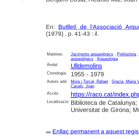
En:
Butlletí de l'Associació Arq
(1979) , p. 41-43 : il.
Matèries:
Jaciments arqueològics
;
Prehistòria
arqueològics
;
Arqueologia
Àmbit:
Ulldemolins
Cronologia:
1955 - 1979
Autors add.:
Mora i Torcal, Rafael
;
Gracia, Maria V
Casals, Joan
Accés:
https://raco.cat/index.ph
Localització:
Biblioteca de Catalunya;
Universitat de Girona; 
Enllaç permanent a aquest regis