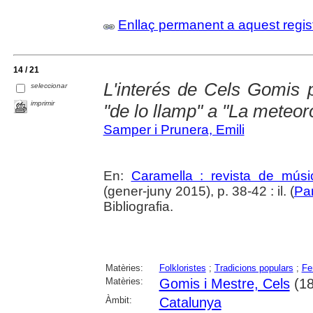
Enllaç permanent a aquest regis
14 / 21
L'interés de Cels Gomis p
seleccionar
imprimir
"de lo llamp" a "La meteor
Samper i Prunera, Emili
En:
Caramella : revista de músic
(gener-juny 2015), p. 38-42 : il. (
Par
Bibliografia.
Matèries:
Folkloristes
;
Tradicions populars
;
Fe
Matèries:
Gomis i Mestre, Cels
(18
Àmbit:
Catalunya