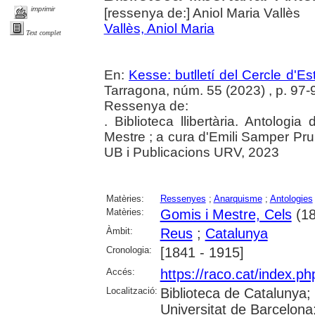
imprimir
[ressenya de:] Aniol Maria Vallès
Vallès, Aniol Maria
Text complet
En:
Kesse: butlletí del Cercle d'Es
Tarragona, núm. 55 (2023) , p. 97-9
Ressenya de:
. Biblioteca llibertària. Antologi
Mestre ; a cura d'Emili Samper Pru
UB i Publicacions URV, 2023
Matèries:
Ressenyes
;
Anarquisme
;
Antologies
Matèries:
Gomis i Mestre, Cels
(18
Àmbit:
Reus
;
Catalunya
Cronologia:
[1841 - 1915]
Accés:
https://raco.cat/index.p
Localització:
Biblioteca de Catalunya;
Universitat de Barcelona; 