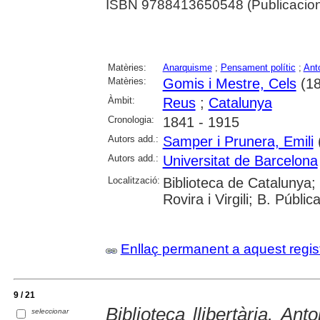
ISBN 9788413650548 (Publicacio
Matèries:
Anarquisme
;
Pensament polític
;
Ant
Matèries:
Gomis i Mestre, Cels
(18
Àmbit:
Reus
;
Catalunya
Cronologia:
1841 - 1915
Autors add.:
Samper i Prunera, Emili
(
Autors add.:
Universitat de Barcelona
Localització:
Biblioteca de Catalunya; 
Rovira i Virgili; B. Públi
Enllaç permanent a aquest regis
9 / 21
Biblioteca llibertària. An
seleccionar