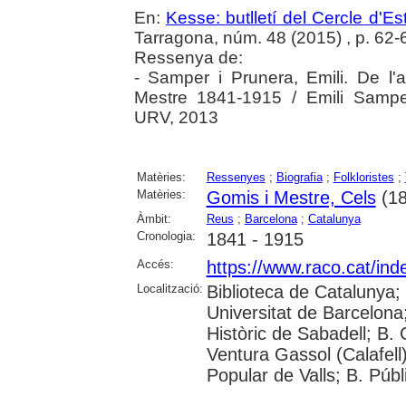
En:
Kesse: butlletí del Cercle d'Es
Tarragona, núm. 48 (2015) , p. 62-6
Ressenya de:
- Samper i Prunera, Emili. De l'
Mestre 1841-1915 / Emili Sampe
URV, 2013
Matèries:
Ressenyes
;
Biografia
;
Folkloristes
;
Matèries:
Gomis i Mestre, Cels
(18
Àmbit:
Reus
;
Barcelona
;
Catalunya
Cronologia:
1841 - 1915
Accés:
https://www.raco.cat/ind
Localització:
Biblioteca de Catalunya;
Universitat de Barcelona; 
Històric de Sabadell; B.
Ventura Gassol (Calafell)
Popular de Valls; B. Públ