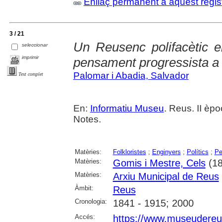
Enllaç permanent a aquest regis
3 / 21
Un Reusenc polifacètic en 
seleccionar
imprimir
pensament progressista a
Palomar i Abadia, Salvador
Text complet
En:
Informatiu Museu
. Reus. II èpo
Notes.
Matèries:
Folkloristes
;
Enginyers
;
Polítics
;
Pe
Matèries:
Gomis i Mestre, Cels
(18
Matèries:
Arxiu Municipal de Reus
Àmbit:
Reus
Cronologia:
1841 - 1915; 2000
Accés:
https://www.museudereus.c