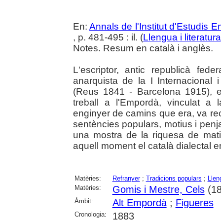
En:
Annals de l'Institut d'Estudis
, p. 481-495 : il. (
Llengua i literatura
Notes. Resum en català i anglès.
L'escriptor, antic republicà fede
anarquista de la I Internacional 
(Reus 1841 - Barcelona 1915), e
treball a l'Empordà, vinculat a
enginyer de camins que era, va reco
sentències populars, motius i penj
una mostra de la riquesa de mati
aquell moment el català dialectal
Matèries:
Refranyer
;
Tradicions populars
;
Llen
Matèries:
Gomis i Mestre, Cels
(18
Àmbit:
Alt Empordà
;
Figueres
Cronologia:
1883