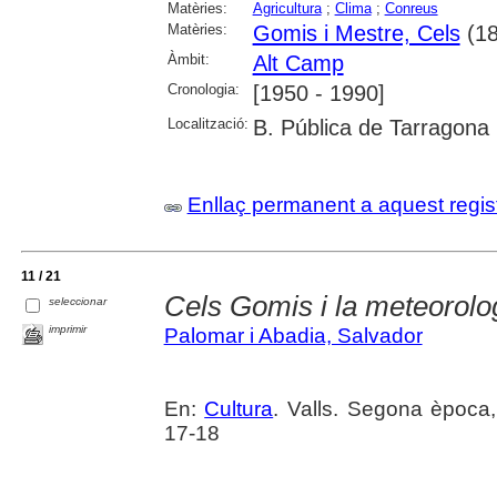
Matèries:
Agricultura
;
Clima
;
Conreus
Matèries:
Gomis i Mestre, Cels
(18
Àmbit:
Alt Camp
Cronologia:
[1950 - 1990]
Localització:
B. Pública de Tarragona
Enllaç permanent a aquest regis
11 / 21
Cels Gomis i la meteorolo
seleccionar
imprimir
Palomar i Abadia, Salvador
En:
Cultura
. Valls. Segona època
17-18