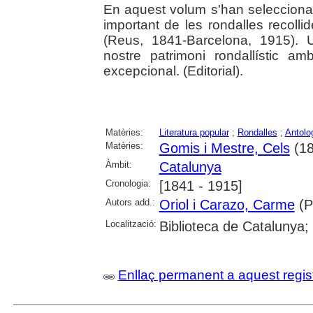
En aquest volum s'han seleccionat, 
important de les rondalles recolli
(Reus, 1841-Barcelona, 1915). U
nostre patrimoni rondallístic amb
excepcional. (Editorial).
Matèries:
Literatura popular
;
Rondalles
;
Antolo
Matèries:
Gomis i Mestre, Cels
(18
Àmbit:
Catalunya
Cronologia:
[1841 - 1915]
Autors add.:
Oriol i Carazo, Carme
(P
Localització:
Biblioteca de Catalunya;
Enllaç permanent a aquest regis