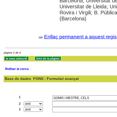
Barcelona; Universitat d
Universitat de Lleida; U
Rovira i Virgili; B. Públ
(Barcelona)
Enllaç permanent a aquest regis
pàgina 1 de 2
Refinar la cerca
Base de dades
FONS : Formulari avançat
Cercar:
1
2
3