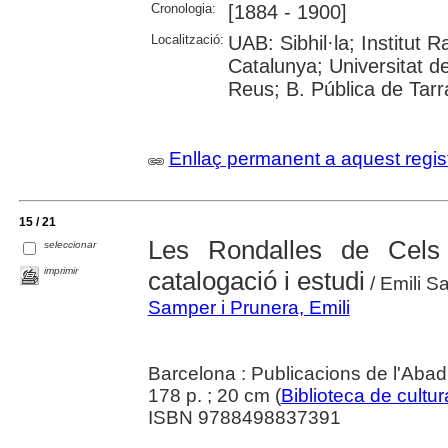
Cronologia:
[1884 - 1900]
Localització:
UAB: Sibhil·la; Institut
Catalunya; Universitat d
Reus; B. Pública de Tar
Enllaç permanent a aquest regis
15 / 21
Les Rondalles de Cels
seleccionar
imprimir
catalogació i estudi
/ Emili S
Samper i Prunera, Emili
Barcelona : Publicacions de l'Abad
178 p. ; 20 cm (
Biblioteca de cultur
ISBN 9788498837391