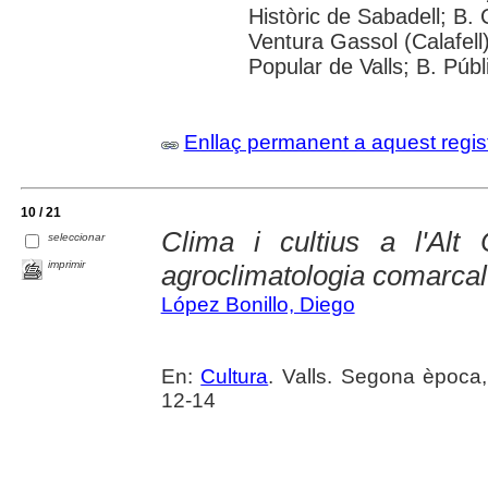
Històric de Sabadell; B.
Ventura Gassol (Calafell)
Popular de Valls; B. Públ
Enllaç permanent a aquest regis
10 / 21
Clima i cultius a l'Al
seleccionar
imprimir
agroclimatologia comarcal
López Bonillo, Diego
En:
Cultura
. Valls. Segona època
12-14