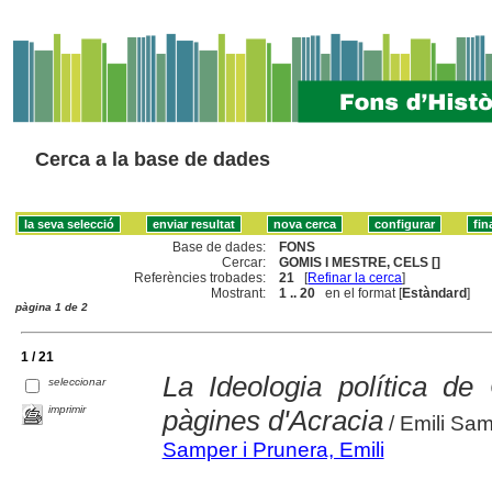
Cerca a la base de dades
Base de dades:
FONS
Cercar:
GOMIS I MESTRE, CELS []
Referències trobades:
21
[
Refinar la cerca
]
Mostrant:
1 .. 20
en el format [
Estàndard
]
pàgina 1 de 2
1 / 21
La Ideologia política d
seleccionar
imprimir
pàgines d'Acracia
/ Emili Sa
Samper i Prunera, Emili