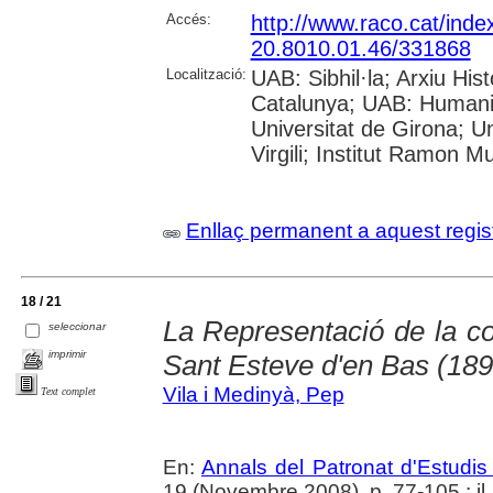
Accés:
http://www.raco.cat/ind
20.8010.01.46/331868
Localització:
UAB: Sibhil·la; Arxiu His
Catalunya; UAB: Humanit
Universitat de Girona; U
Virgili; Institut Ramon M
Enllaç permanent a aquest regis
18 / 21
La Representació de la co
seleccionar
imprimir
Sant Esteve d'en Bas (189
Vila i Medinyà, Pep
Text complet
En:
Annals del Patronat d'Estudis 
19 (Novembre 2008), p. 77-105 : il.