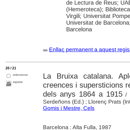
de Lectura de Reus; UAB
(Hemeroteca); Biblioteca
Virgili; Universitat Pomp
Universitat de Barcelona;
Barcelona
Enllaç permanent a aquest regis
20 / 21
La Bruixa catalana. Ap
seleccionar
imprimir
creences i supersticions re
dels anys 1864 a 1915
/ 
Serdeñons (Ed.) ; Llorenç Prats (Int
Gomis i Mestre, Cels
Barcelona : Alta Fulla, 1987