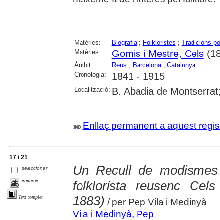
Matèries:
Biografia
;
Folkloristes
;
Tradicions po
Matèries:
Gomis i Mestre, Cels
(18
Àmbit:
Reus
;
Barcelona
;
Catalunya
Cronologia:
1841 - 1915
Localització:
B. Abadia de Montserrat; U
Enllaç permanent a aquest regis
17 / 21
Un Recull de modismes 
seleccionar
imprimir
folklorista reusenc Cel
1883)
Text complet
/ per Pep Vila i Medinyà
Vila i Medinyà, Pep