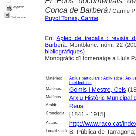
El Fons documentals de
imprimir
Conca de Barberà
/ Carme Pu
Puyol Torres, Carme
Text complet
En:
Aplec de treballs : revista
Barberà
. Montblanc, núm. 22 (200
bibliogràfiques
)
Monogràfic d'Homenatge a Lluís Pa
Matèries:
Arxius particulars
;
Arxivística
;
Arxiu
Intel·lectuals
Matèries:
Gomis i Mestre, Cels
(18
Matèries:
Arxiu Històric Municipal
Àmbit:
Reus
Cronologia:
[1841 - 1915]
Accés:
http://www.raco.cat/inde
Localització:
B. Pública de Tarragona