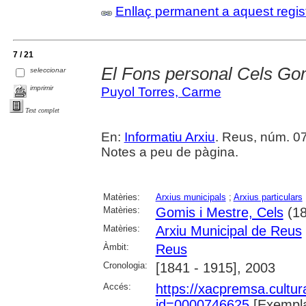
Enllaç permanent a aquest regis
7 / 21
El Fons personal Cels Gom
seleccionar
imprimir
Puyol Torres, Carme
Text complet
En:
Informatiu Arxiu
. Reus, núm. 07 
Notes a peu de pàgina.
Matèries:
Arxius municipals
;
Arxius particulars
Matèries:
Gomis i Mestre, Cels
(18
Matèries:
Arxiu Municipal de Reus
Àmbit:
Reus
Cronologia:
[1841 - 1915], 2003
Accés:
https://xacpremsa.cultu
id=0000746625
[Exempla