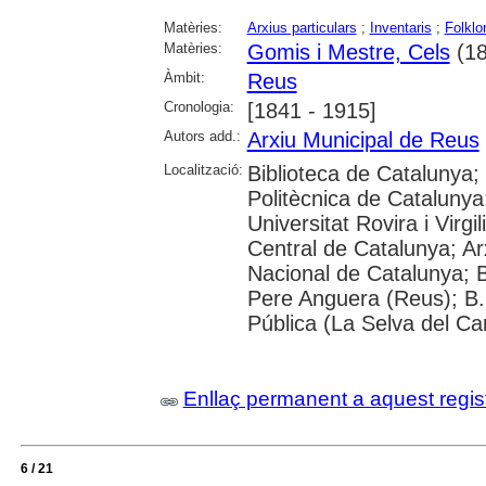
Matèries:
Arxius particulars
;
Inventaris
;
Folklo
Matèries:
Gomis i Mestre, Cels
(18
Àmbit:
Reus
Cronologia:
[1841 - 1915]
Autors add.:
Arxiu Municipal de Reus
Localització:
Biblioteca de Catalunya; 
Politècnica de Catalunya
Universitat Rovira i Virgil
Central de Catalunya; Arx
Nacional de Catalunya; 
Pere Anguera (Reus); B.
Pública (La Selva del Ca
Enllaç permanent a aquest regis
6 / 21