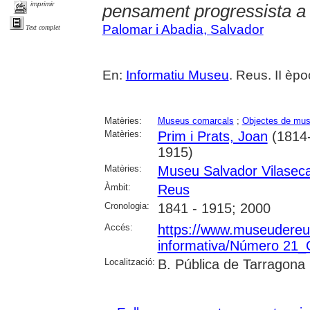
imprimir
pensament progressista a
Palomar i Abadia, Salvador
Text complet
En:
Informatiu Museu
. Reus. II èpo
Matèries:
Museus comarcals
;
Objectes de mu
Matèries:
Prim i Prats, Joan
(1814-
1915)
Matèries:
Museu Salvador Vilasec
Àmbit:
Reus
Cronologia:
1841 - 1915; 2000
Accés:
https://www.museudereus.c
informativa/Número 21
Localització:
B. Pública de Tarragona