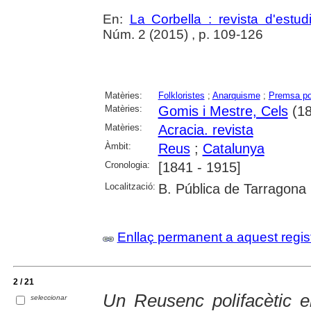
En:
La Corbella : revista d'estud
Núm. 2 (2015) , p. 109-126
Matèries:
Folkloristes
;
Anarquisme
;
Premsa pol
Matèries:
Gomis i Mestre, Cels
(18
Matèries:
Acracia. revista
Àmbit:
Reus
;
Catalunya
Cronologia:
[1841 - 1915]
Localització:
B. Pública de Tarragona
Enllaç permanent a aquest regis
2 / 21
Un Reusenc polifacètic en 
seleccionar