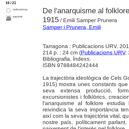
16 / 21
De l'anarquisme al folklor
seleccionar
imprimir
1915
/ Emili Samper Prunera
Samper i Prunera, Emili
Tarragona : Publicacions URV, 20
214 p. ; 24 cm (
Publicacions URV
,
Bibliografia. Índexs.
ISBN 9788484242444
La trajectòria ideològica de Cels 
1915) mostra unes constants que 
seva extensa producció, formad
excursionistes i folklòrics, creaci
l'anarquisme al folklore estudia 
reivindica la seva importància te
així com la seva trajectòria vital, 
nostre país, políticament parlant
naixement de l'interès pel folklore.