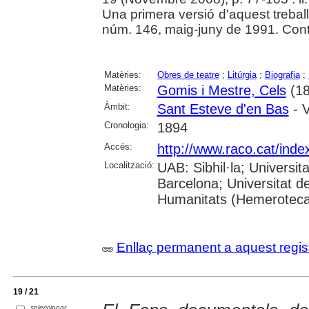
Una primera versió d'aquest treball
núm. 146, maig-juny de 1991. Conté 
Matèries:
Obres de teatre
;
Litúrgia
;
Biografia
;
Matèries:
Gomis i Mestre, Cels
(18
Àmbit:
Sant Esteve d'en Bas
- V
Cronologia:
1894
Accés:
http://www.raco.cat/ind
Localització:
UAB: Sibhil·la; Universit
Barcelona; Universitat d
Humanitats (Hemeroteca
Enllaç permanent a aquest regis
19 / 21
seleccionar