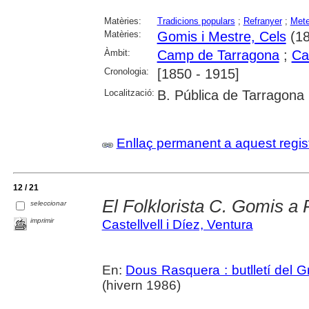
Matèries:
Tradicions populars
;
Refranyer
;
Mete
Matèries:
Gomis i Mestre, Cels
(18
Àmbit:
Camp de Tarragona
;
Ca
Cronologia:
[1850 - 1915]
Localització:
B. Pública de Tarragona
Enllaç permanent a aquest regis
12 / 21
El Folklorista C. Gomis a
seleccionar
imprimir
Castellvell i Díez, Ventura
En:
Dous Rasquera : butlletí del 
(hivern 1986)