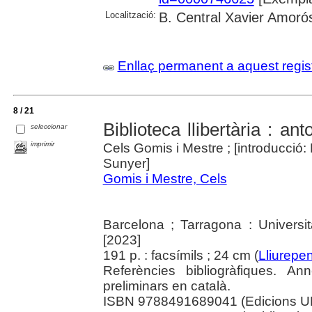
Localització:
B. Central Xavier Amoró
Enllaç permanent a aquest regis
8 / 21
Biblioteca llibertària : an
seleccionar
imprimir
Cels Gomis i Mestre ; [introducció
Sunyer]
Gomis i Mestre, Cels
Barcelona ; Tarragona : Universi
[2023]
191 p. : facsímils ; 24 cm (
Lliurepe
Referències bibliogràfiques. An
preliminars en català.
ISBN 9788491689041 (Edicions U