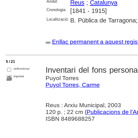
Àmbit:
Reus
;
Catalunya
Cronologia:
[1841 - 1915]
Localització:
B. Pública de Tarragona
Enllaç permanent a aquest regis
5 / 21
Inventari del fons person
seleccionar
imprimir
Puyol Torres
Puyol Torres, Carme
Reus : Arxiu Municipal, 2003
120 p. ; 22 cm (
Publicacions de l'A
ISBN 8489688257