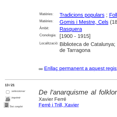
Matèries:
Tradicions populars
;
Fol
Matèries:
Gomis i Mestre, Cels
(18
Àmbit:
Rasquera
Cronologia:
[1900 - 1915]
Localització:
Biblioteca de Catalunya; U
de Tarragona
Enllaç permanent a aquest regis
13 / 21
De l'anarquisme al folkl
seleccionar
imprimir
Xavier Ferré
Ferré i Trill, Xavier
Text complet