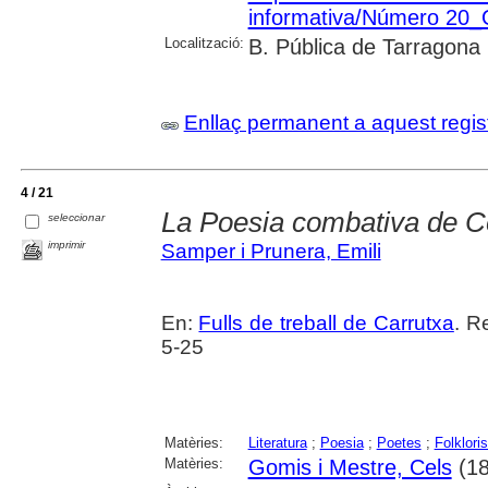
informativa/Número 20
Localització:
B. Pública de Tarragona
Enllaç permanent a aquest regis
4 / 21
La Poesia combativa de C
seleccionar
imprimir
Samper i Prunera, Emili
En:
Fulls de treball de Carrutxa
. R
5-25
Matèries:
Literatura
;
Poesia
;
Poetes
;
Folklori
Matèries:
Gomis i Mestre, Cels
(18