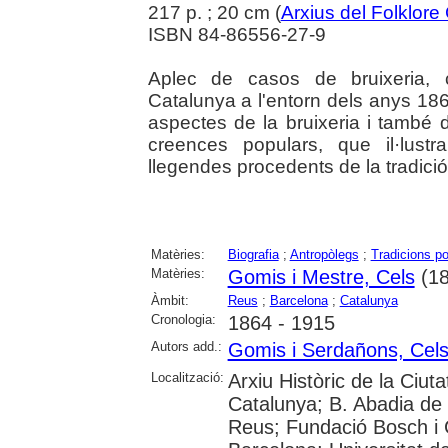
217 p. ; 20 cm (
Arxius del Folklore
ISBN 84-86556-27-9
Aplec de casos de bruixeria, c
Catalunya a l'entorn dels anys 18
aspectes de la bruixeria i també d
creences populars, que il·lustr
llegendes procedents de la tradició 
Matèries:
Biografia
;
Antropòlegs
;
Tradicions po
Matèries:
Gomis i Mestre, Cels
(18
Àmbit:
Reus
;
Barcelona
;
Catalunya
Cronologia:
1864 - 1915
Autors add.:
Gomis i Serdañons, Cel
Localització:
Arxiu Històric de la Ciut
Catalunya; B. Abadia de
Reus; Fundació Bosch i 