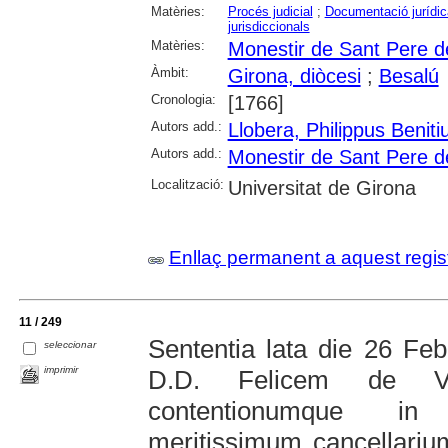
Matèries:
Procés judicial
;
Documentació jurídic
jurisdiccionals
Matèries:
Monestir de Sant Pere d
Àmbit:
Girona, diòcesi
;
Besalú
Cronologia:
[1766]
Autors add.:
Llobera, Philippus Beniti
Autors add.:
Monestir de Sant Pere d
Localització:
Universitat de Girona
Enllaç permanent a aquest regis
11 / 249
Sententia lata die 26 Fe
seleccionar
imprimir
D.D. Felicem de Vil
contentionumque in 
meritissimum cancellarium