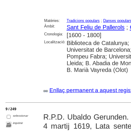
Matèries:
Tradicions populars
;
Danses popular
Àmbit:
Sant Feliu de Pallerols
;
Cronologia:
[1600 - 1800]
Localització:
Biblioteca de Catalunya;
Universitat de Barcelona;
Pompeu Fabra; Universitat
Lleida; B. Abadia de Mon
B. Marià Vayreda (Olot)
Enllaç permanent a aquest regis
9 / 249
R.P.D. Ubaldo Gerunden. 
seleccionar
imprimir
4 martij 1619, Lata sent