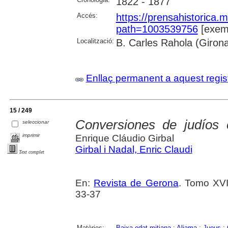
1822 - 1877
Accés:
https://prensahistorica
path=1003539756
[exemp
Localització:
B. Carles Rahola (Giron
Enllaç permanent a aquest regis
15 / 249
Conversiones de judíos
seleccionar
imprimir
Enrique Cláudio Girbal
Girbal i Nadal, Enric Claudi
Text complet
En:
Revista de Gerona
. Tomo XVI
33-37
Matèries:
Baixa edat mitjana
;
Aljama
;
Jueus
;