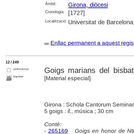
Àmbit:
Girona, diòcesi
Cronologia:
[1727]
Localització:
Universitat de Barcelona
Enllaç permanent a aquest regis
12 / 249
Goigs marians del bisbat
seleccionar
imprimir
[Material especial]
Girona : Schola Cantorum Seminar
5 goigs : il., música ; 30 cm
Conté:
-
265169
Goigs en honor de Ntr