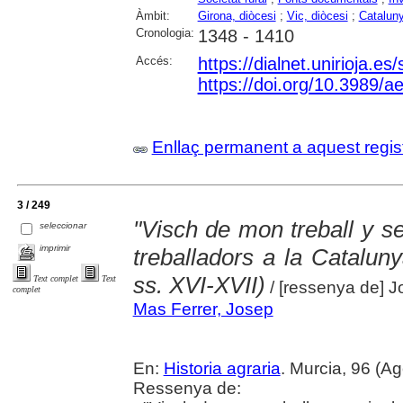
Àmbit:
Girona, diòcesi
;
Vic, diòcesi
;
Catalun
Cronologia:
1348 - 1410
Accés:
https://dialnet.unirioja.e
https://doi.org/10.3989/
Enllaç permanent a aquest regis
3 / 249
"Visch de mon treball y se
seleccionar
imprimir
treballadors a la Catalun
ss. XVI-XVII)
Text complet
Text
/ [ressenya de] 
complet
Mas Ferrer, Josep
En:
Historia agraria
. Murcia, 96 (A
Ressenya de: