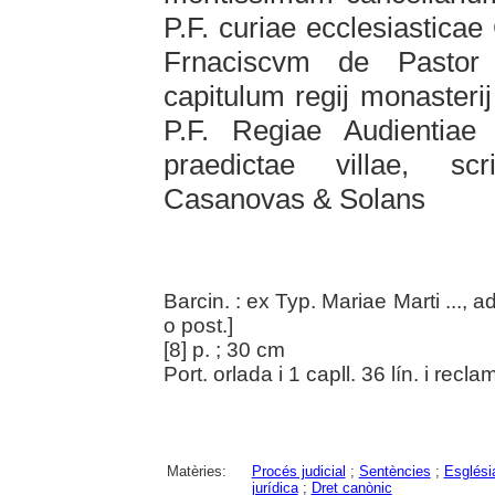
P.F. curiae ecclesiastica
Frnaciscvm de Pastor
capitulum regij monasterij
P.F. Regiae Audientiae
praedictae villae, s
Casanovas & Solans
Barcin. : ex Typ. Mariae Marti ..., 
o post.]
[8] p. ; 30 cm
Port. orlada i 1 capll. 36 lín. i recla
Matèries:
Procés judicial
;
Sentències
;
Esglési
jurídica
;
Dret canònic