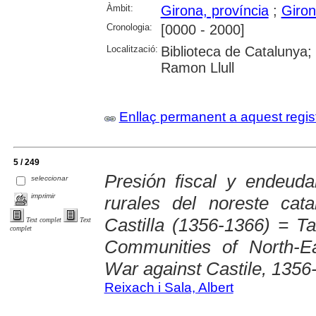
Àmbit:
Girona, província
;
Giron
Cronologia:
[0000 - 2000]
Localització:
Biblioteca de Catalunya; 
Ramon Llull
Enllaç permanent a aquest regis
5 / 249
Presión fiscal y endeud
seleccionar
imprimir
rurales del noreste cat
Castilla (1356-1366) = T
Text complet
Text
complet
Communities of North-Ea
War against Castile, 1356
Reixach i Sala, Albert