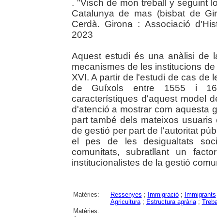
. "Visch de mon treball y seguint l
Catalunya de mas (bisbat de Gir
Cerdà. Girona : Associació d'His
2023
Aquest estudi és una anàlisi de l
mecanismes de les institucions de 
XVI. A partir de l'estudi de cas d
de Guíxols entre 1555 i 1600
característiques d'aquest model d
d'atenció a mostrar com aquesta g
part també dels mateixos usuaris 
de gestió per part de l'autoritat púb
el pes de les desigualtats soc
comunitats, subratllant un fact
institucionalistes de la gestió comu
Matèries:
Ressenyes
;
Immigració
;
Immigrants
Agricultura
;
Estructura agrària
;
Treba
Matèries: