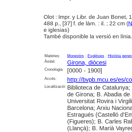
Olot : Impr. y Libr. de Juan Bonet, 
488 p., [37] f. de làm. : il. ; 22 cm (
N
e iglesias)
També disponible la versió en línia
Matèries:
Monestirs
;
Esglésies
;
Història gener
Àmbit:
Girona, diòcesi
Cronologia:
[0000 - 1900]
Accés:
http://bvpb.mcu.es/es/c
Localització:
Biblioteca de Catalunya; 
de Girona; B. Abadia de 
Universitat Rovira i Virgil
Barcelona; Arxiu Nacion
Estragués (Castelló d'E
(Figueres); B. Carles Ra
(Llançà); B. Marià Vayre