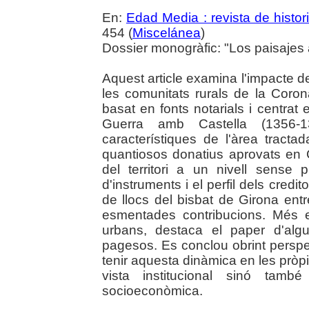
En:
Edad Media : revista de histor
454 (
Miscelánea
)
Dossier monogràfic: "Los paisajes 
Aquest article examina l'impacte de 
les comunitats rurals de la Coron
basat en fonts notarials i centrat 
Guerra amb Castella (1356-1
característiques de l'àrea tracta
quantiosos donatius aprovats en C
del territori a un nivell sense p
d'instruments i el perfil dels credi
de llocs del bisbat de Girona ent
esmentades contribucions. Més e
urbans, destaca el paper d'algu
pagesos. Es conclou obrint perspe
tenir aquesta dinàmica en les pròp
vista institucional sinó tam
socioeconòmica.