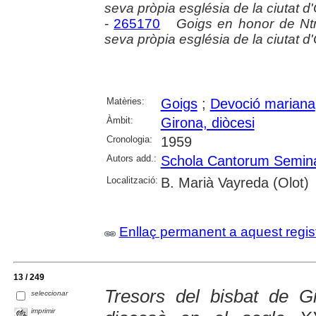
seva pròpia església de la ciutat d'
-
265170
Goigs en honor de Ntr
seva pròpia església de la ciutat d'
Matèries:
Goigs
;
Devoció mariana
Àmbit:
Girona, diòcesi
Cronologia:
1959
Autors add.:
Schola Cantorum Semina
Localització:
B. Marià Vayreda (Olot)
Enllaç permanent a aquest regis
13 / 249
Tresors del bisbat de Gi
seleccionar
imprimir