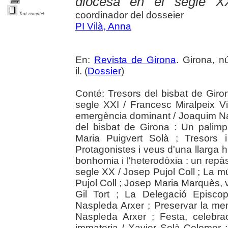
diocesà en el segle X
coordinador del dosseier
Text complet
PI Vilà, Anna
En:
Revista de Girona
. Girona, n
il. (
Dossier
)
Conté: Tresors del bisbat de Giron
segle XXI / Francesc Miralpeix V
emergència dominant / Joaquim Nad
del bisbat de Girona : Un palimps
Maria Puigvert Solà ; Tresors
Protagonistes i veus d'una llarga h
bonhomia i l'heterodòxia : un repàs 
segle XX / Josep Pujol Coll ; La 
Pujol Coll ; Josep Maria Marquès, v
Gil Tort ; La Delegació Episcop
Naspleda Arxer ; Preservar la me
Naspleda Arxer ; Festa, celebrac
immateria / Xavier Solà Colomer ;