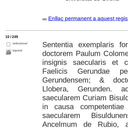
Enllaç permanent a aquest regis
10 / 249
Sententia exemplaris fo
seleccionar
imprimir
doctorem Paulum Colomer
insignis saecularis et c
Faelicis Gerundae pe
Gerundensem; & docto
Llobera, Gerunden. 
saecularem Curiam Bisul
in causa competentiae j
saecularem Bisuldun
Ancelmum de Rubio, ab