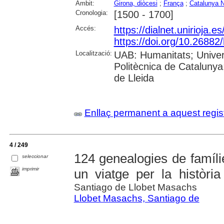
Àmbit:
Girona, diòcesi
;
França
;
Catalunya 
Cronologia:
[1500 - 1700]
Accés:
https://dialnet.unirioja.
https://doi.org/10.26882
Localització:
UAB: Humanitats; Univers
Politècnica de Catalunya;
de Lleida
Enllaç permanent a aquest regis
4 / 249
124 genealogies de famílie
seleccionar
imprimir
un viatge per la història 
Santiago de Llobet Masachs
Llobet Masachs, Santiago de