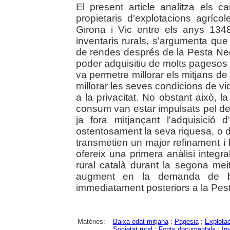
El present article analitza els
propietaris d'explotacions agríco
Girona i Vic entre els anys 1348
inventaris rurals, s'argumenta que 
de rendes després de la Pesta Neg
poder adquisitiu de molts pagesos 
va permetre millorar els mitjans de
millorar les seves condicions de vid
a la privacitat. No obstant això, 
consum van estar impulsats pel des
ja fora mitjançant l'adquisició 
ostentosament la seva riquesa, o d
transmetien un major refinament i b
ofereix una primera anàlisi integ
rural català durant la segona mei
augment en la demanda de 
immediatament posteriors a la Pes
Matèries:
Baixa edat mitjana
;
Pagesia
;
Explotac
Societat rural
;
Fonts documentals
;
In