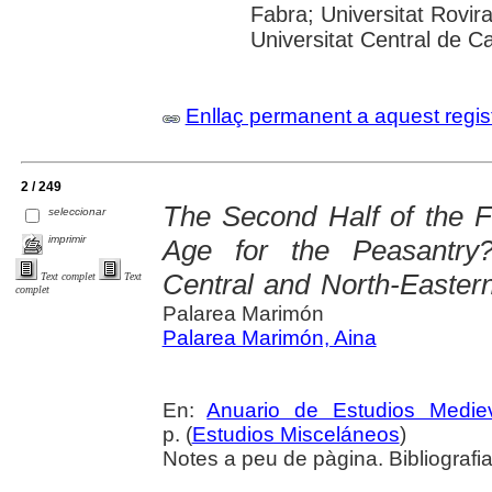
Fabra; Universitat Rovira 
Universitat Central de C
Enllaç permanent a aquest regis
2 / 249
The Second Half of the F
seleccionar
imprimir
Age for the Peasantry
Central and North-Easter
Text complet
Text
complet
Palarea Marimón
Palarea Marimón, Aina
En:
Anuario de Estudios Medie
p. (
Estudios Misceláneos
)
Notes a peu de pàgina. Bibliografi