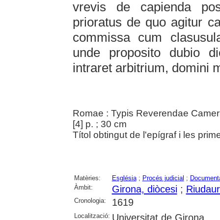
vrevis de capienda po
prioratus de quo agitur ca
commissa cum clasusula,
unde proposito dubio die
intraret arbitrium, domini 
Romae : Typis Reverendae Camera
[4] p. ; 30 cm
Títol obtingut de l'epígraf i les prim
Matèries:
Església
;
Procés judicial
;
Documenta
Àmbit:
Girona, diòcesi
;
Riudau
Cronologia:
1619
Localització:
Universitat de Girona