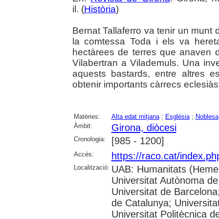
il. (
Història
)
Bernat Tallaferro va tenir un munt 
la comtessa Toda i els va here
hectàrees de terres que anaven d
Vilabertran a Vilademuls. Una in
aquests bastards, entre altres e
obtenir importants càrrecs eclesiàst
Matèries:
Alta edat mitjana
;
Església
;
Noblesa
Àmbit:
Girona, diòcesi
Cronologia:
[985 - 1200]
Accés:
https://raco.cat/index.p
Localització:
UAB: Humanitats (Hemer
Universitat Autònoma de
Universitat de Barcelona;
de Catalunya; Universitat
Universitat Politècnica 