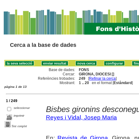
Cerca a la base de dades
Base de dades:
FONS
Cercar:
GIRONA, DIOCESI []
Referències trobades:
249
[
Refinar la cerca
]
Mostrant:
1 .. 20
en el format [
Estàndard
]
pàgina 1 de 13
1 / 249
Bisbes gironins desconeg
seleccionar
imprimir
Reyes i Vidal, Josep Maria
Text complet
En:
Revista de Girona
. Girona, n