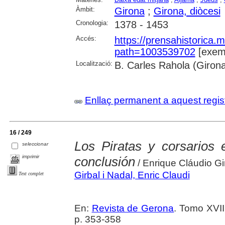
Àmbit:
Girona
;
Girona, diòcesi
Cronologia:
1378 - 1453
Accés:
https://prensahistorica
path=1003539702
[exemp
Localització:
B. Carles Rahola (Giron
Enllaç permanent a aquest regis
16 / 249
Los Piratas y corsarios
seleccionar
imprimir
conclusión
/ Enrique Cláudio Gi
Girbal i Nadal, Enric Claudi
Text complet
En:
Revista de Gerona
. Tomo XVII
p. 353-358