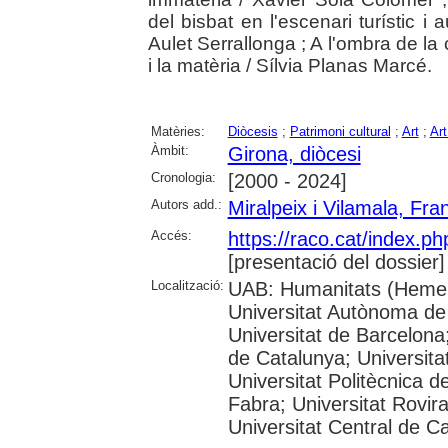
del bisbat en l'escenari turístic i
Aulet Serrallonga ; A l'ombra de la c
i la matèria / Sílvia Planas Marcé.
Matèries:
Diòcesis
;
Patrimoni cultural
;
Art
;
Art
Àmbit:
Girona, diòcesi
Cronologia:
[2000 - 2024]
Autors add.:
Miralpeix i Vilamala, Fra
Accés:
https://raco.cat/index.p
[presentació del dossier]
Localització:
UAB: Humanitats (Hemer
Universitat Autònoma de
Universitat de Barcelona;
de Catalunya; Universitat
Universitat Politècnica 
Fabra; Universitat Rovira 
Universitat Central de C