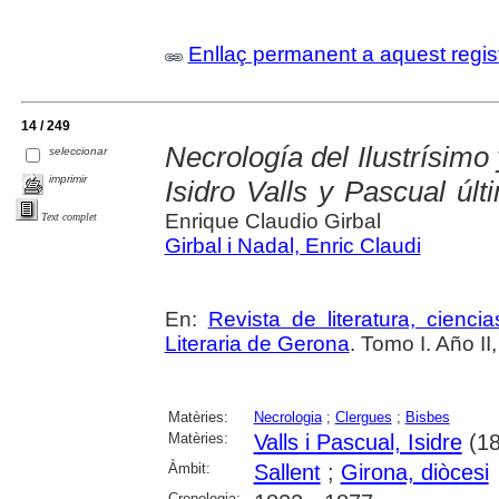
Enllaç permanent a aquest regis
14 / 249
Necrología del Ilustrísim
seleccionar
imprimir
Isidro Valls y Pascual úl
Enrique Claudio Girbal
Text complet
Girbal i Nadal, Enric Claudi
En:
Revista de literatura, cienc
Literaria de Gerona
. Tomo I. Año I
Matèries:
Necrologia
;
Clergues
;
Bisbes
Matèries:
Valls i Pascual, Isidre
(18
Àmbit:
Sallent
;
Girona, diòcesi
Cronologia: