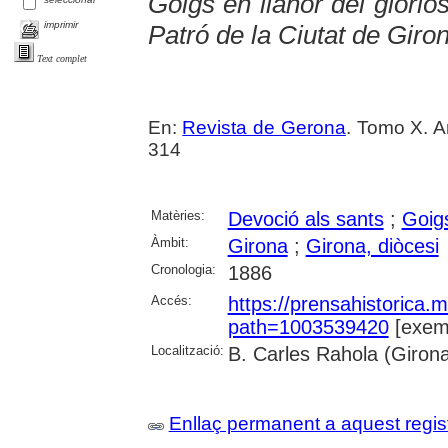
Goigs en llahor del glorió
imprimir
Patró de la Ciutat de Giro
Text complet
En:
Revista de Gerona
. Tomo X. A
314
Matèries:
Devoció als sants
;
Goig
Àmbit:
Girona
;
Girona, diòcesi
Cronologia:
1886
Accés:
https://prensahistorica
path=1003539420
[exemp
Localització:
B. Carles Rahola (Giron
Enllaç permanent a aquest regis