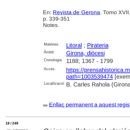
En:
Revista de Gerona
. Tomo XVII
p. 339-351
Notes.
Matèries:
Litoral
;
Pirateria
Àmbit:
Girona, diòcesi
Cronologia:
1188; 1367 - 1799
Accés:
https://prensahistorica
path=1003539474
[exemp
Localització:
B. Carles Rahola (Giron
Enllaç permanent a aquest regis
18 / 249
seleccionar