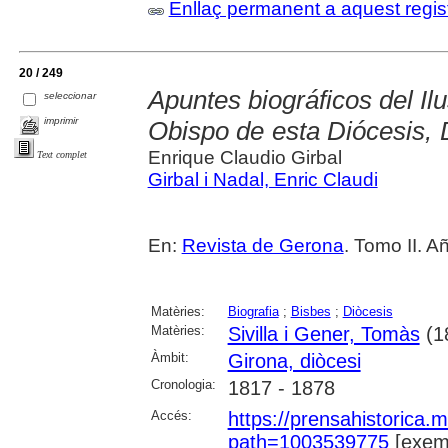
Enllaç permanent a aquest regis
20 / 249
Apuntes biográficos del Il
seleccionar
imprimir
Obispo de esta Diócesis, 
Enrique Claudio Girbal
Text complet
Girbal i Nadal, Enric Claudi
En:
Revista de Gerona
. Tomo II. A
Matèries:
Biografia
;
Bisbes
;
Diòcesis
Matèries:
Sivilla i Gener, Tomàs
(1
Àmbit:
Girona, diòcesi
Cronologia:
1817 - 1878
Accés:
https://prensahistorica
path=1003539775
[exemp