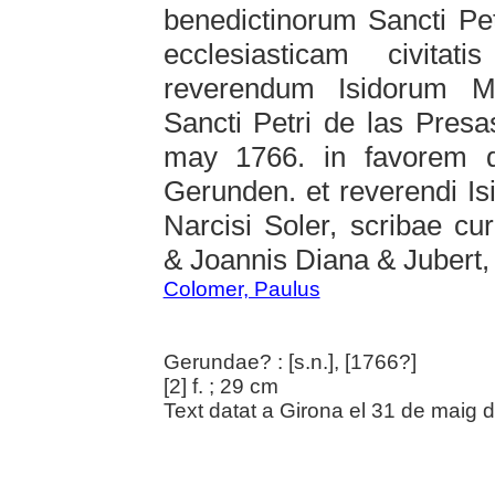
benedictinorum Sancti Pet
ecclesiasticam civita
reverendum Isidorum M
Sancti Petri de las Presas
may 1766. in favorem di
Gerunden. et reverendi Isi
Narcisi Soler, scribae cu
& Joannis Diana & Jubert,
Colomer, Paulus
Gerundae? : [s.n.], [1766?]
[2] f. ; 29 cm
Text datat a Girona el 31 de maig 