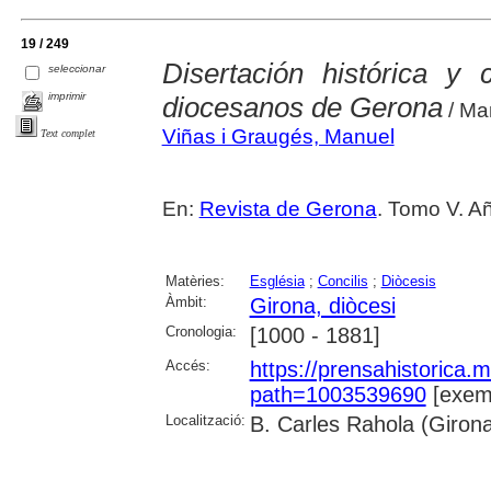
19 / 249
Disertación histórica y
seleccionar
imprimir
diocesanos de Gerona
/ Ma
Viñas i Graugés, Manuel
Text complet
En:
Revista de Gerona
. Tomo V. Añ
Matèries:
Església
;
Concilis
;
Diòcesis
Àmbit:
Girona, diòcesi
Cronologia:
[1000 - 1881]
Accés:
https://prensahistorica
path=1003539690
[exemp
Localització:
B. Carles Rahola (Giron