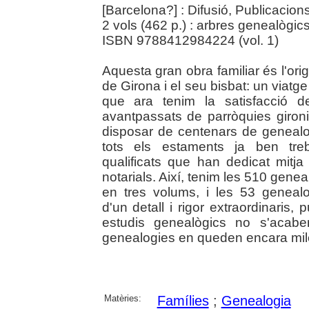
[Barcelona?] : Difusió, Publicacion
2 vols (462 p.) : arbres genealògic
ISBN 9788412984224 (vol. 1)
Aquesta gran obra familiar és l'or
de Girona i el seu bisbat: un viatge pe
que ara tenim la satisfacció d
avantpassats de parròquies giro
disposar de centenars de genealogie
tots els estaments ja ben treb
qualificats que han dedicat mitja
notarials. Així, tenim les 510 gen
en tres volums, i les 53 geneal
d'un detall i rigor extraordinaris
estudis genealògics no s'acab
genealogies en queden encara milers 
Matèries:
Famílies
;
Genealogia