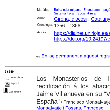
Matèries:
Baixa edat mitjana
;
Endeutament pag
Sistema fiscal
;
Societat rural
Àmbit:
Girona, diòcesi
;
Catalun
Cronologia:
1356 - 1366
Accés:
https://dialnet.unirioja.e
https://doi.org/10.24197
Enllaç permanent a aquest regis
6 / 249
Los Monasterios de l
seleccionar
imprimir
rectificación á los abaci
Jaime Villanueva en su "Via
Text complet
España"
/ Francisco Monsalvatj
Monsalvatje i Fossas, Francesc