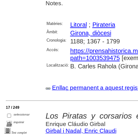
Notes.
Matèries:
Litoral
;
Pirateria
Àmbit:
Girona, diòcesi
Cronologia:
1188; 1367 - 1799
Accés:
https://prensahistorica
path=1003539475
[exemp
Localització:
B. Carles Rahola (Giron
Enllaç permanent a aquest regis
17 / 249
Los Piratas y corsarios
seleccionar
imprimir
Enrique Cláudio Girbal
Girbal i Nadal, Enric Claudi
Text complet