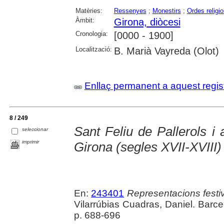
Matèries:
Ressenyes
;
Monestirs
;
Ordes religi
Àmbit:
Girona, diòcesi
Cronologia:
[0000 - 1900]
Localització:
B. Marià Vayreda (Olot)
Enllaç permanent a aquest regis
8 / 249
Sant Feliu de Pallerols i 
seleccionar
imprimir
Girona (segles XVII-XVIII)
En:
243401
Representacions festiv
Vilarrúbias Cuadras, Daniel. Barce
p. 688-696