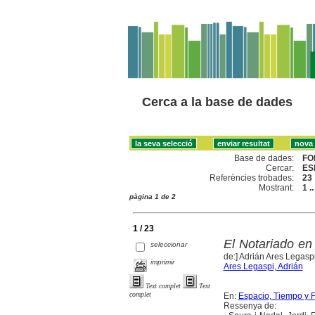
Cerca a la base de dades
Base de dades:
FO
Cercar:
ES
Referències trobades:
23
Mostrant:
1 .
pàgina 1 de 2
1 / 23
El Notariado en 
seleccionar
de:] Adrián Ares Legasp
imprimir
Ares Legaspi, Adrián
Text complet
Text
complet
En:
Espacio, Tiempo y Fo
Ressenya de: