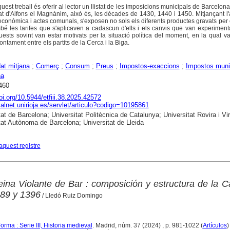
quest treball és oferir al lector un llistat de les imposicions municipals de Barcelona
t d'Alfons el Magnànim, això és, les dècades de 1430, 1440 i 1450. Mitjançant l'
conòmica i actes comunals, s'exposen no sols els diferents productes gravats pe
bé les tarifes que s'aplicaven a cadascun d'ells i els canvis que van experimenta
uests sovint van estar motivats per la situació política del moment, en la qual v
ontament entre els partits de la Cerca i la Biga.
at mitjana
;
Comerç
;
Consum
;
Preus
;
Impostos-exaccions
;
Impostos muni
na
460
doi.org/10.5944/etfiii.38.2025.42572
dialnet.unirioja.es/servlet/articulo?codigo=10195861
at de Barcelona; Universitat Politècnica de Catalunya; Universitat Rovira i Virg
tat Autònoma de Barcelona; Universitat de Lleida
aquest registre
eina Violante de Bar : composición y estructura de la 
389 y 1396
/ Lledó Ruiz Domingo
rma : Serie III, Historia medieval
. Madrid, núm. 37 (2024) , p. 981-1022 (
Artículos