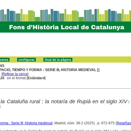
NS
PACIO, TIEMPO Y FORMA : SERIE III, HISTORIA MEDIEVAL []
[
Refinar la cerca
]
. 20
en el format [
Estàndard
]
la Cataluña rural : la notaría de Rupià en el siglo XIV
/ 
i
rma : Serie III, Historia medieval
. Madrid, núm. 38-2 (2025) , p. 972-975 (
Reseñas