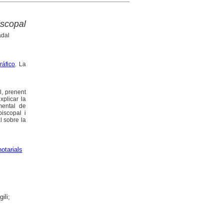
iscopal
adal
áfico
. La
l, prenent
plicar la
mental de
piscopal i
l sobre la
otarials
ili;