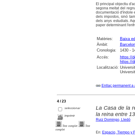
El principal objectiu d'a
segona meitat del regna
documentació d'índole e
dels impostos, sinó tam
dels anys estudiats. Aq
paper determinant l'enfr
Matèries:
Baixa ed
Àmbit:
Barcelo
Cronologia:
1430 - 1
Accés:
https://
https://
Localització:
Universit
Universi
Enllaç permanent a 
4 / 23
La Casa de la r
seleccionar
la reina entre 1
imprimir
Ruiz Domingo, Lledó
Text complet
Text
complet
En:
Espacio, Tiempo y Fo