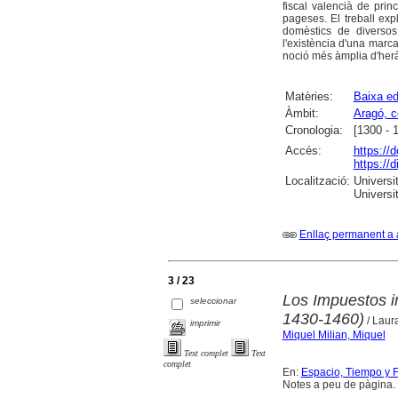
fiscal valencià de prin
pageses. El treball exp
domèstics de diversos 
l'existència d'una marc
noció més àmplia d'heràld
Matèries:
Baixa ed
Àmbit:
Aragó, c
Cronologia:
[1300 - 
Accés:
https://
https://
Localització:
Universit
Universi
Enllaç permanent a 
3 / 23
Los Impuestos in
seleccionar
1430-1460)
/ Laur
imprimir
Miquel Milian, Miquel
Text complet
Text
complet
En:
Espacio, Tiempo y Fo
Notes a peu de pàgina. 