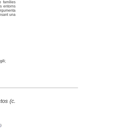
e famílies
ls entorns
argumenta
ensant una
ili;
tos (c.
s
)