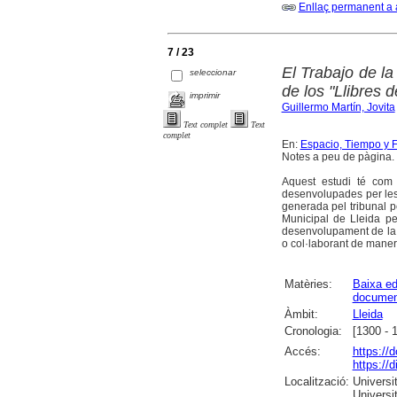
Enllaç permanent a 
7 / 23
El Trabajo de l
seleccionar
de los "Llibres 
imprimir
Guillermo Martín, Jovita
Text complet
Text
complet
En:
Espacio, Tiempo y Fo
Notes a peu de pàgina. F
Aquest estudi té com a
desenvolupades per les 
generada pel tribunal p
Municipal de Lleida per
desenvolupament de la 
o col·laborant de manera
Matèries:
Baixa ed
documen
Àmbit:
Lleida
Cronologia:
[1300 - 
Accés:
https://
https://
Localització:
Universit
Universi