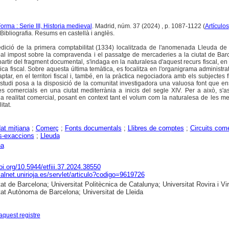
rma : Serie III, Historia medieval
. Madrid, núm. 37 (2024) , p. 1087-1122 (
Artículos
Bibliografia. Resums en castellà i anglès.
 edició de la primera comptabilitat (1334) localitzada de l'anomenada Lleuda d
ipal impost sobre la compravenda i el passatge de mercaderies a la ciutat de Ba
partir del fragment documental, s'indaga en la naturalesa d'aquest recurs fiscal, en
ànica fiscal. Sobre aquesta última temàtica, es focalitza en l'organigrama administrat
ptar, en el territori fiscal i, també, en la pràctica negociadora amb els subjectes f
'estudi posa a la disposició de la comunitat investigadora una valuosa font que e
s comercials en una ciutat mediterrània a inicis del segle XIV. Per a això, s'
a realitat comercial, posant en context tant el volum com la naturalesa de les m
itat.
at mitjana
;
Comerç
;
Fonts documentals
;
Llibres de comptes
;
Circuits come
s-exaccions
;
Lleuda
na
doi.org/10.5944/etfiii.37.2024.38550
dialnet.unirioja.es/servlet/articulo?codigo=9619726
at de Barcelona; Universitat Politècnica de Catalunya; Universitat Rovira i Virg
tat Autònoma de Barcelona; Universitat de Lleida
aquest registre