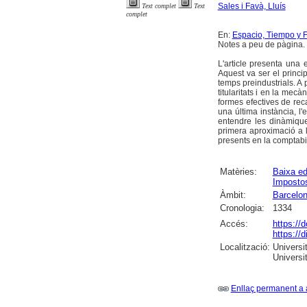
Sales i Favà, Lluís
Text complet
Text
complet
En:
Espacio, Tiempo y Fo
Notes a peu de pàgina. 
L'article presenta una
Aquest va ser el princ
temps preindustrials. A 
titularitats i en la mec
formes efectives de reca
una última instància, l
entendre les dinàmique
primera aproximació a l
presents en la comptabil
Matèries:
Baixa ed
Imposto
Àmbit:
Barcelo
Cronologia:
1334
Accés:
https://
https://
Localització:
Universit
Universi
Enllaç permanent a 