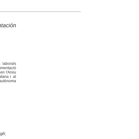
ntación
 laborals
cumentació
en l'Arxiu
atana i al
 autònoma
ili;