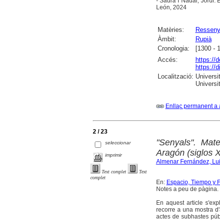
- Saura i Nadal, Jordi. 
León, 2024
Matèries:
Ressen
Àmbit:
Rupià
Cronologia:
[1300 - 
Accés:
https://
https://
Localització:
Universit
Universi
Enllaç permanent a 
2 / 23
"Senyals". Mate
seleccionar
Aragón (siglos 
imprimir
Almenar Fernández, Lu
Text complet
Text
complet
En:
Espacio, Tiempo y Fo
Notes a peu de pàgina. 
En aquest article s'exp
recorre a una mostra d
actes de subhastes públ