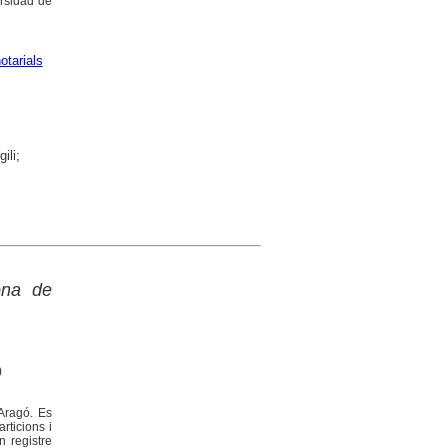
ersidad de
otarials
ili;
ona de
)
'Aragó. Es
rticions i
n registre