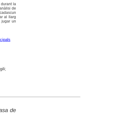
 durant la
anàlisi de
r cadascun
r al llarg
a jugar un
cipals
ili;
Casa de
)