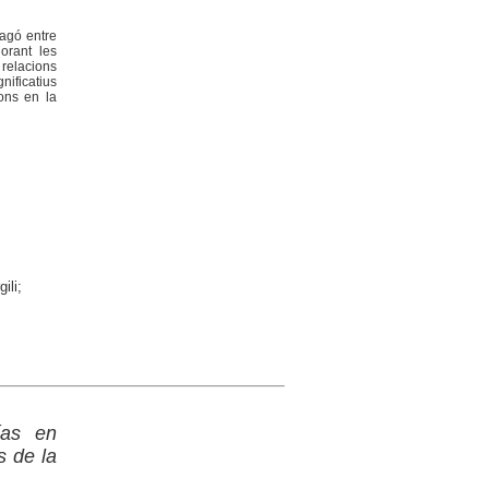
ragó entre
orant les
 relacions
gnificatius
ions en la
ili;
ías en
s de la