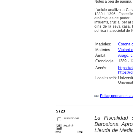
Notes a peu de pàgina. 
L'article analitza la C
1389 i 1396. Específic
dinàmiques de poder i r
influents, crucial per al
dins de la seva casa, l
política i la societat de 
Matèries:
Corona d
Matèries:
Violant 
Àmbit:
Aragó, c
Cronologia:
1389 - 1
Accés:
https://
https://
Localització:
Universit
Universi
Enllaç permanent a 
5 / 23
La Fiscalidad 
seleccionar
Barcelona. Apro
imprimir
Lleuda de Medi