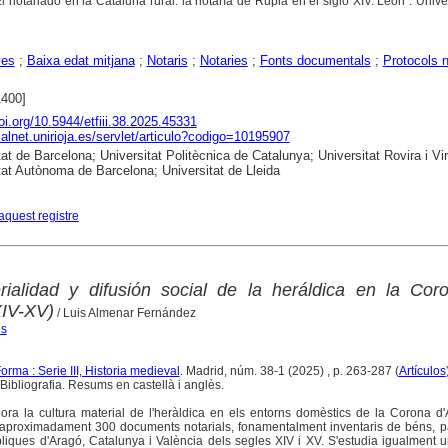
El notariado en la Cataluña rural: la notaría de Rupià en el siglo XIV. León : Univ
yes
;
Baixa edat mitjana
;
Notaris
;
Notaries
;
Fonts documentals
;
Protocols n
1400]
doi.org/10.5944/etfiii.38.2025.45331
dialnet.unirioja.es/servlet/articulo?codigo=10195907
at de Barcelona; Universitat Politècnica de Catalunya; Universitat Rovira i Virg
tat Autònoma de Barcelona; Universitat de Lleida
aquest registre
rialidad y difusión social de la heráldica en la Cor
XIV-XV)
/ Luis Almenar Fernández
is
rma : Serie III, Historia medieval
. Madrid, núm. 38-1 (2025) , p. 263-287 (
Artículos
Bibliografia. Resums en castellà i anglès.
lora la cultura material de l'heràldica en els entorns domèstics de la Corona d
'aproximadament 300 documents notarials, fonamentalment inventaris de béns, pa
iques d'Aragó, Catalunya i València dels segles XIV i XV. S'estudia igualment u