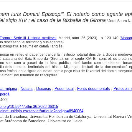
nem iuris Domini Episcopi". El notario como agente ep
el siglo XIV : el caso de la Bisbalia de Girona
/ Jordi Saura N
orma : Serie III, Historia medieval
. Madrid, núm. 36 (2023) , p. 123-140 (
Monogr
o diocesano: el territorio y sus agentes)
Bibliografia. Resums en català i anglès.
 posar en relleu el paper central de la institució notarial dins de la diòcesi medieva
 catalana del Baix Empordà (Girona), en el segle XIV. En concret, es pretén ex
i no sols com a garant de la fides publica, sinó també com un element fona
tiu dels dominis territorials del bisbat. Mitjançant l'estudi de la documentació e
posa èmfasi en la figura del notari com a peça clau de l'exercici del domini senyoria
ialment, del fenomen de l'escriptura.
at mitjana
;
Notaris
;
Diòcesis
;
Poder local
;
Fonts documentals
;
Protocols n
pordà
1400]
doi.org/10.5944/etfiii.36.2023.36015
dialnet.unirioja.es/servlet/articulo?codigo=8940064
at de Barcelona; Universitat Politècnica de Catalunya; Universitat Rovira i Virg
tat Autònoma de Barcelona; Universitat de Lleida