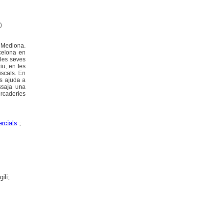
)
e Mediona.
rcelona en
 les seves
iu, en les
iscals. En
ns ajuda a
assaja una
ercaderies
rcials
;
ili;