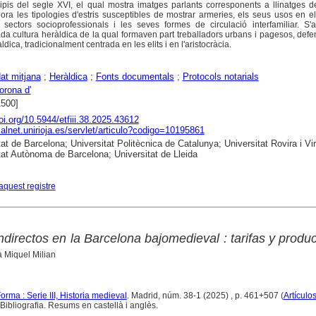
cipis del segle XVI, el qual mostra imatges parlants corresponents a llinatges d
lora les tipologies d'estris susceptibles de mostrar armeries, els seus usos en e
sectors socioprofessionals i les seves formes de circulació interfamiliar. S'
ada cultura heràldica de la qual formaven part treballadors urbans i pagesos, def
ica, tradicionalment centrada en les elits i en l'aristocràcia.
at mitjana
;
Heràldica
;
Fonts documentals
;
Protocols notarials
orona d'
1500]
doi.org/10.5944/etfiii.38.2025.43612
dialnet.unirioja.es/servlet/articulo?codigo=10195861
at de Barcelona; Universitat Politècnica de Catalunya; Universitat Rovira i Virg
tat Autònoma de Barcelona; Universitat de Lleida
aquest registre
directos en la Barcelona bajomedieval : tarifas y produc
a Miquel Milian
rma : Serie III, Historia medieval
. Madrid, núm. 38-1 (2025) , p. 461+507 (
Artículo
Bibliografia. Resums en castellà i anglès.