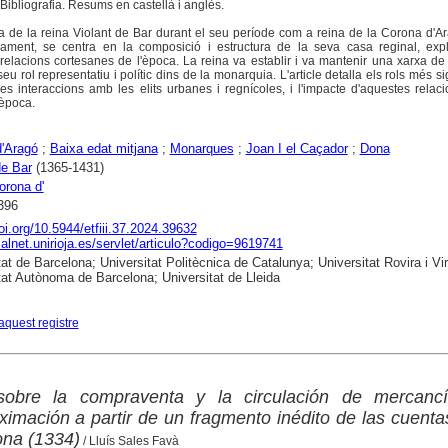
Bibliografia. Resums en castellà i anglès.
asa de la reina Violant de Bar durant el seu període com a reina de la Corona d'A
ament, se centra en la composició i estructura de la seva casa reginal, expl
elacions cortesanes de l'època. La reina va establir i va mantenir una xarxa de
 seu rol representatiu i polític dins de la monarquia. L'article detalla els rols més si
es interaccions amb les elits urbanes i regnícoles, i l'impacte d'aquestes relac
l'època.
'Aragó
;
Baixa edat mitjana
;
Monarques
;
Joan I el Caçador
;
Dona
de Bar
(1365-1431)
orona d'
396
doi.org/10.5944/etfiii.37.2024.39632
dialnet.unirioja.es/servlet/articulo?codigo=9619741
at de Barcelona; Universitat Politècnica de Catalunya; Universitat Rovira i Virg
tat Autònoma de Barcelona; Universitat de Lleida
aquest registre
sobre la compraventa y la circulación de mercanc
ximación a partir de un fragmento inédito de las cuenta
ona (1334)
/ Lluís Sales Favà