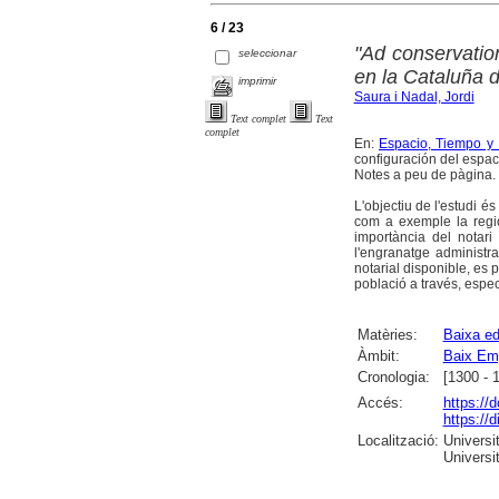
6 / 23
"Ad conservatio
seleccionar
en la Cataluña d
imprimir
Saura i Nadal, Jordi
Text complet
Text
complet
En:
Espacio, Tiempo y F
configuración del espaci
Notes a peu de pàgina. 
L'objectiu de l'estudi és
com a exemple la regió
importància del notar
l'engranatge administra
notarial disponible, es 
població a través, espec
Matèries:
Baixa ed
Àmbit:
Baix Em
Cronologia:
[1300 - 
Accés:
https://
https://
Localització:
Universit
Universi