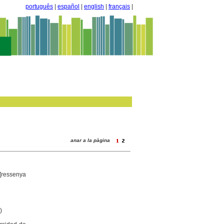
português
|
español
|
english
|
français
|
anar a la pàgina
[ressenya
)