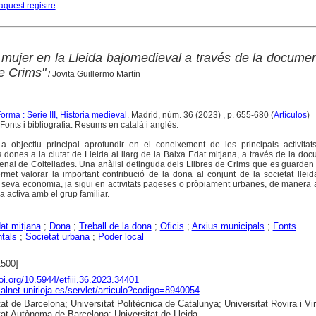
aquest registre
a mujer en la Lleida bajomedieval a través de la docume
de Crims"
/ Jovita Guillermo Martín
rma : Serie III, Historia medieval
. Madrid, núm. 36 (2023) , p. 655-680 (
Artículos
)
onts i bibliografia. Resums en català i anglès.
 objectiu principal aprofundir en el coneixement de les principals activitats
dones a la ciutat de Lleida al llarg de la Baixa Edat mitjana, a través de la do
enal de Coltellades. Una anàlisi detinguda dels Llibres de Crims que es guarden 
met valorar la important contribució de la dona al conjunt de la societat lleid
seva economia, ja sigui en activitats pageses o pròpiament urbanes, de manera
 activa amb el grup familiar.
at mitjana
;
Dona
;
Treball de la dona
;
Oficis
;
Arxius municipals
;
Fonts
tals
;
Societat urbana
;
Poder local
1500]
doi.org/10.5944/etfiii.36.2023.34401
dialnet.unirioja.es/servlet/articulo?codigo=8940054
at de Barcelona; Universitat Politècnica de Catalunya; Universitat Rovira i Virg
tat Autònoma de Barcelona; Universitat de Lleida