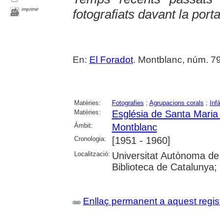
imprimir
fotografiats davant la por
En:
El Foradot
. Montblanc, núm. 79 (
Matèries:
Fotografies
;
Agrupacions corals
;
Inf
Matèries:
Església de Santa Maria
Àmbit:
Montblanc
Cronologia:
[1951 - 1960]
Localització:
Universitat Autònoma de
Biblioteca de Catalunya; U
Enllaç permanent a aquest regis