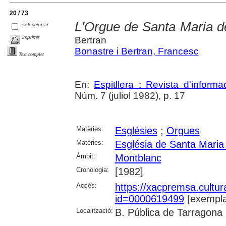
20 / 73
L'Orgue de Santa Maria d
seleccionar
imprimir
Bertran
Bonastre i Bertran, Francesc
Text complet
En:
Espitllera : Revista d'inform
Núm. 7 (juliol 1982), p. 17
Matèries:
Esglésies
;
Orgues
Matèries:
Església de Santa Maria
Àmbit:
Montblanc
Cronologia:
[1982]
Accés:
https://xacpremsa.cultu
id=0000619499
[exempla
Localització:
B. Pública de Tarragona