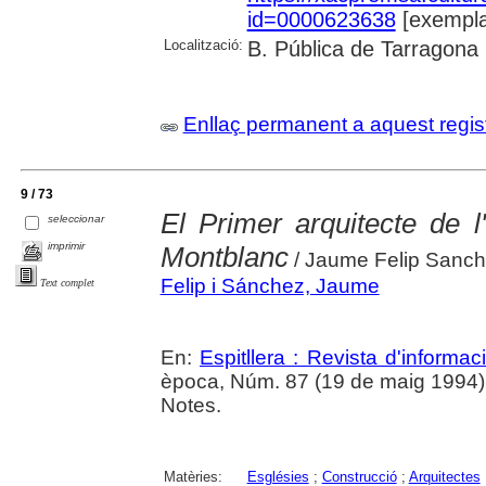
id=0000623638
[exempla
Localització:
B. Pública de Tarragona
Enllaç permanent a aquest regis
9 / 73
El Primer arquitecte de 
seleccionar
imprimir
Montblanc
/ Jaume Felip Sanc
Felip i Sánchez, Jaume
Text complet
En:
Espitllera : Revista d'informa
època, Núm. 87 (19 de maig 1994), p
Notes.
Matèries:
Esglésies
;
Construcció
;
Arquitectes