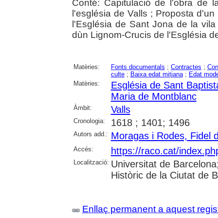
Conté: Capitulació de l'obra de 
l'església de Valls ; Proposta d'un
l'Església de Sant Jona de la vila
dùn Lignom-Crucis de l'Església de
Matèries:
Fonts documentals
;
Contractes
;
Con
culte
;
Baixa edat mitjana
;
Edat mod
Matèries:
Església de Sant Baptist
Maria de Montblanc
Àmbit:
Valls
Cronologia:
1618 ; 1401; 1496
Autors add.:
Moragas i Rodes, Fidel 
Accés:
https://raco.cat/index.ph
Localització:
Universitat de Barcelona; 
Històric de la Ciutat de
Enllaç permanent a aquest regis