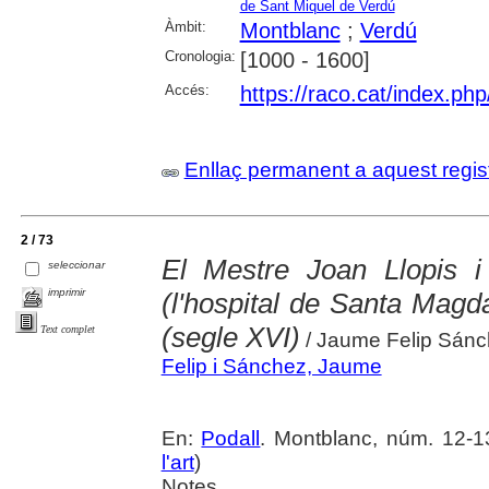
de Sant Miquel de Verdú
Àmbit:
Montblanc
;
Verdú
Cronologia:
[1000 - 1600]
Accés:
https://raco.cat/index.ph
Enllaç permanent a aquest regis
2 / 73
El Mestre Joan Llopis 
seleccionar
imprimir
(l'hospital de Santa Magd
(segle XVI)
Text complet
/ Jaume Felip Sán
Felip i Sánchez, Jaume
En:
Podall
. Montblanc, núm. 12-13 
l'art
)
Notes.