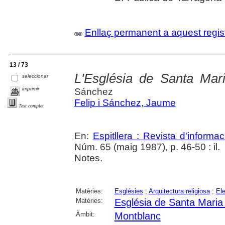
Enllaç permanent a aquest regis
13 / 73
L'Església de Santa Mar
seleccionar
imprimir
Sánchez
Felip i Sánchez, Jaume
Text complet
En:
Espitllera : Revista d'inform
Núm. 65 (maig 1987), p. 46-50 : il.
Notes.
Matèries:
Esglésies
;
Arquitectura religiosa
;
Ele
Matèries:
Església de Santa Maria
Àmbit:
Montblanc