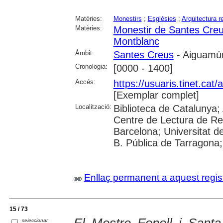
Matèries:
Monestirs
;
Esglésies
;
Arquitectura re
Matèries:
Monestir de Santes Cre
Montblanc
Àmbit:
Santes Creus
- Aiguamúr
Cronologia:
[0000 - 1400]
Accés:
https://usuaris.tinet.cat/
[Exemplar complet]
Localització:
Biblioteca de Catalunya;
Centre de Lectura de Reu
Barcelona; Universitat de 
B. Pública de Tarragona; 
Enllaç permanent a aquest regis
15 / 73
El Mestre Fonoll i Sant
seleccionar