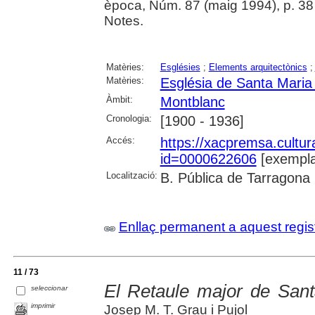
època, Núm. 87 (maig 1994), p. 38 :
Notes.
Matèries:
Esglésies
;
Elements arquitectònics
;
Matèries:
Església de Santa Maria
Àmbit:
Montblanc
Cronologia:
[1900 - 1936]
Accés:
https://xacpremsa.cultu
id=0000622606
[exempla
Localització:
B. Pública de Tarragona
Enllaç permanent a aquest regis
11 / 73
El Retaule major de Sant
seleccionar
imprimir
Josep M. T. Grau i Pujol