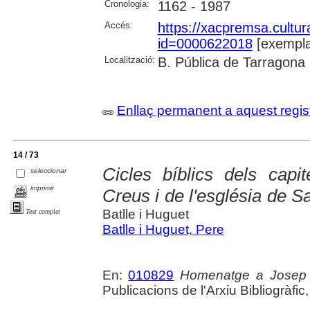
Cronologia:
1162 - 1987
Accés:
https://xacpremsa.cultu
id=0000622018
[exempla
Localització:
B. Pública de Tarragona
Enllaç permanent a aquest regis
14 / 73
Cicles bíblics dels capi
seleccionar
imprimir
Creus i de l'església de 
Batlle i Huguet
Text complet
Batlle i Huguet, Pere
En:
010829
Homenatge a Josep V
Publicacions de l'Arxiu Bibliogràfic, 