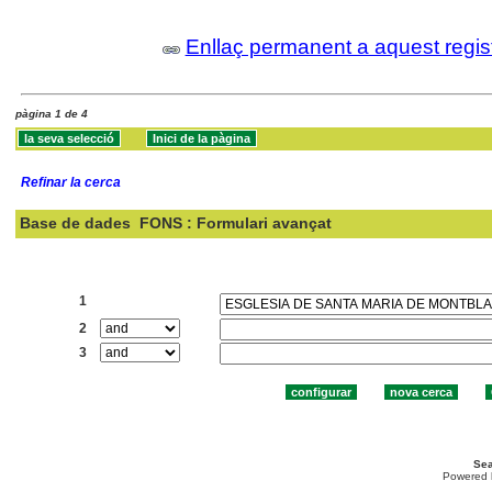
Enllaç permanent a aquest regis
pàgina 1 de 4
Refinar la cerca
Base de dades
FONS : Formulari avançat
Cercar:
1
2
3
Sea
Powered