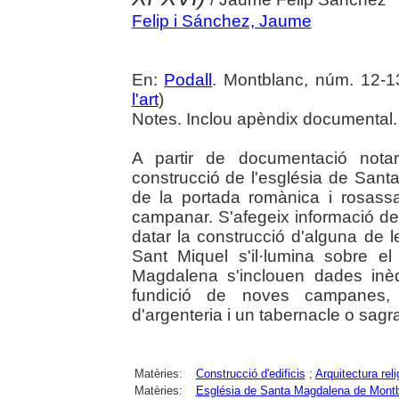
Felip i Sánchez, Jaume
En:
Podall
. Montblanc, núm. 12-13 
l'art
)
Notes. Inclou apèndix documental.
A partir de documentació notar
construcció de l'església de Sant
de la portada romànica i rosassa
campanar. S'afegeix informació de
datar la construcció d'alguna de l
Sant Miquel s'il·lumina sobre e
Magdalena s'inclouen dades inèdi
fundició de noves campanes, 
d'argenteria i un tabernacle o sagrar
Matèries:
Construcció d'edificis
;
Arquitectura reli
Matèries:
Església de Santa Magdalena de Mont