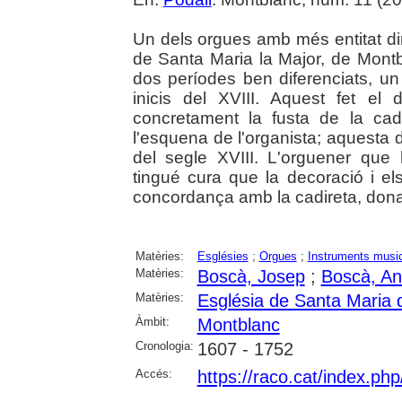
Un dels orgues amb més entitat di
de Santa Maria la Major, de Montb
dos períodes ben diferenciats, un 
inicis del XVIII. Aquest fet el 
concretament la fusta de la cad
l'esquena de l'organista; aquesta de
del segle XVIII. L'orguener que
tingué cura que la decoració i e
concordança amb la cadireta, donant
Matèries:
Esglésies
;
Orgues
;
Instruments musi
Matèries:
Boscà, Josep
;
Boscà, An
Matèries:
Església de Santa Maria 
Àmbit:
Montblanc
Cronologia:
1607 - 1752
Accés:
https://raco.cat/index.php