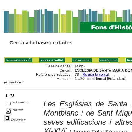
Cerca a la base de dades
Base de dades:
FONS
Cercar:
ESGLESIA DE SANTA MARIA DE 
Referències trobades:
73
[
Refinar la cerca
]
Mostrant:
1 .. 20
en el format [
Estàndard
]
pàgina 1 de 4
1 / 73
Les Esglésies de Santa
seleccionar
imprimir
Montblanc i de Sant Miqu
seves edificacions i altre
Text complet
XI-XVI)
/ Jaume Felip Sánchez