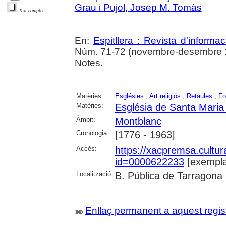
Grau i Pujol, Josep M. Tomàs
Text complet
En:
Espitllera : Revista d'inform
Núm. 71-72 (novembre-desembre 1
Notes.
Matèries:
Esglésies
;
Art religiós
;
Retaules
;
Fo
Matèries:
Església de Santa Maria
Àmbit:
Montblanc
Cronologia:
[1776 - 1963]
Accés:
https://xacpremsa.cultu
id=0000622233
[exempla
Localització:
B. Pública de Tarragona
Enllaç permanent a aquest regis