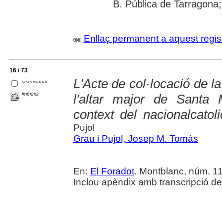
B. Pública de Tarragona; 
Enllaç permanent a aquest regis
16 / 73
L'Acte de col·locació de l
seleccionar
imprimir
l'altar major de Santa
context del nacionalcatol
Pujol
Grau i Pujol, Josep M. Tomàs
En:
El Foradot
. Montblanc, núm. 11
Inclou apèndix amb transcripció d