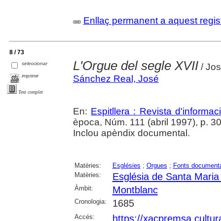
Enllaç permanent a aquest regis
8 / 73
L'Orgue del segle XVII
seleccionar
/ Jo
imprimir
Sánchez Real, José
Text complet
En:
Espitllera : Revista d'informa
època, Núm. 111 (abril 1997), p. 30
Inclou apèndix documental.
Matèries:
Esglésies
;
Orgues
;
Fonts document
Matèries:
Església de Santa Maria
Àmbit:
Montblanc
Cronologia:
1685
Accés:
https://xacpremsa.cultu