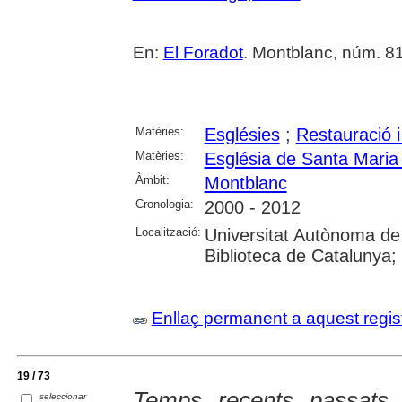
En:
El Foradot
. Montblanc, núm. 81
Matèries:
Esglésies
;
Restauració 
Matèries:
Església de Santa Maria
Àmbit:
Montblanc
Cronologia:
2000 - 2012
Localització:
Universitat Autònoma de
Biblioteca de Catalunya; U
Enllaç permanent a aquest regis
19 / 73
Temps recents passats 
seleccionar