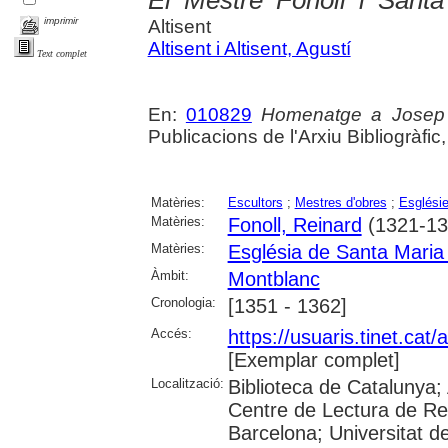
imprimir
Altisent
Altisent i Altisent, Agustí
Text complet
En:
010829
Homenatge a Josep 
Publicacions de l'Arxiu Bibliogràfic
Matèries:
Escultors
;
Mestres d'obres
;
Esglési
Matèries:
Fonoll, Reinard
(1321-13
Matèries:
Església de Santa Maria
Àmbit:
Montblanc
Cronologia:
[1351 - 1362]
Accés:
https://usuaris.tinet.cat/
[Exemplar complet]
Localització:
Biblioteca de Catalunya;
Centre de Lectura de Reu
Barcelona; Universitat de 