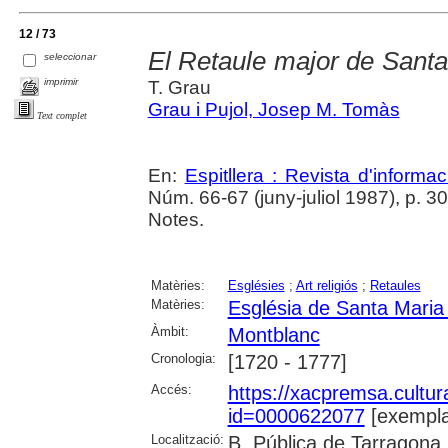
12 / 73
El Retaule major de Sant
seleccionar
imprimir
T. Grau
Grau i Pujol, Josep M. Tomàs
Text complet
En:
Espitllera : Revista d'inform
Núm. 66-67 (juny-juliol 1987), p. 3
Notes.
Matèries:
Esglésies
;
Art religiós
;
Retaules
Matèries:
Església de Santa Maria
Àmbit:
Montblanc
Cronologia:
[1720 - 1777]
Accés:
https://xacpremsa.cultu
id=0000622077
[exempla
Localització:
B. Pública de Tarragona