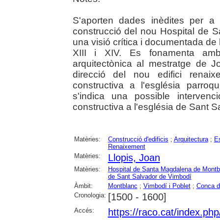
S'aporten dades inèdites per a 
construcció del nou Hospital de 
una visió crítica i documentada de
XIII i XIV. Es fonamenta amb f
arquitectònica al mestratge de J
direcció del nou edifici renaix
constructiva a l'església parro
s'indica una possible interven
constructiva a l'església de Sant 
Matèries:
Construcció d'edificis
;
Arquitectura
;
Es
Renaixement
Matèries:
Llopis, Joan
Matèries:
Hospital de Santa Magdalena de Montb
de Sant Salvador de Vimbodí
Àmbit:
Montblanc
;
Vimbodí i Poblet
;
Conca d
Cronologia:
[1500 - 1600]
Accés:
https://raco.cat/index.ph