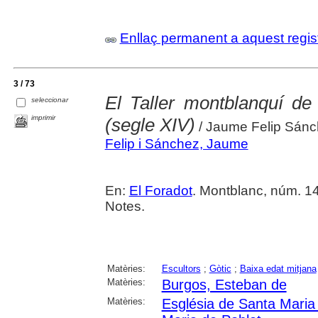
Enllaç permanent a aquest regis
3 / 73
El Taller montblanquí de
seleccionar
imprimir
(segle XIV)
/ Jaume Felip Sán
Felip i Sánchez, Jaume
En:
El Foradot
. Montblanc, núm. 14
Notes.
Matèries:
Escultors
;
Gòtic
;
Baixa edat mitjana
Matèries:
Burgos, Esteban de
Matèries:
Església de Santa Maria