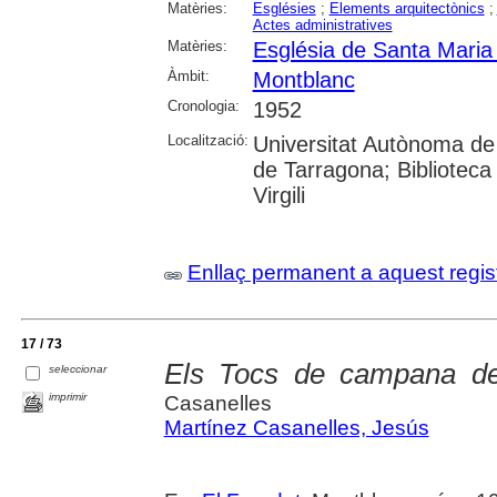
Matèries:
Esglésies
;
Elements arquitectònics
;
Actes administratives
Matèries:
Església de Santa Maria
Àmbit:
Montblanc
Cronologia:
1952
Localització:
Universitat Autònoma de 
de Tarragona; Biblioteca 
Virgili
Enllaç permanent a aquest regis
17 / 73
Els Tocs de campana de
seleccionar
imprimir
Casanelles
Martínez Casanelles, Jesús