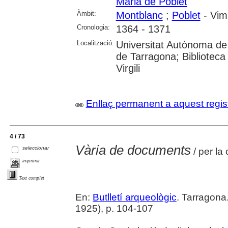
Maria de Poblet
Àmbit:
Montblanc
;
Poblet
- Vim
Cronologia:
1364 - 1371
Localització:
Universitat Autònoma de 
de Tarragona; Biblioteca 
Virgili
Enllaç permanent a aquest regis
4 / 73
Vària de documents
seleccionar
/ per la
imprimir
Text complet
En:
Butlletí arqueològic
. Tarragona
1925), p. 104-107