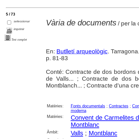
5 / 73
Vària de documents
seleccionar
/ per la
imprimir
Text complet
En:
Butlletí arqueològic
. Tarragona.
p. 81-83
Conté: Contracte de dos bordons d
de Valls... ; Contracte de dos 
Montblanch... ; Contracte d'una creu
Matèries:
Fonts documentals
;
Contractes
;
Con
moderna
Matèries:
Convent de Carmelites d
Montblanc
Àmbit:
Valls
;
Montblanc