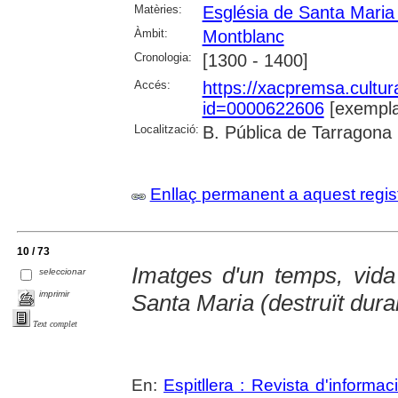
Matèries:
Església de Santa Maria
Àmbit:
Montblanc
Cronologia:
[1300 - 1400]
Accés:
https://xacpremsa.cultu
id=0000622606
[exempla
Localització:
B. Pública de Tarragona
Enllaç permanent a aquest regis
10 / 73
Imatges d'un temps, vida
seleccionar
imprimir
Santa Maria (destruït duran
Text complet
En:
Espitllera : Revista d'informa