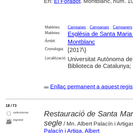
En:
El Foradot
. Montblanc, núm. 105 
Matèries:
Campanes
;
Campanars
;
Campaners
Matèries:
Església de Santa Maria
Àmbit:
Montblanc
Cronologia:
[2017\}
Localització:
Universitat Autònoma de
Biblioteca de Catalunya; U
Enllaç permanent a aquest regis
18 / 73
Restauració de Santa Mari
seleccionar
imprimir
segle
/ Mn. Albert Palacín i Artig
Palacín i Artiga, Albert