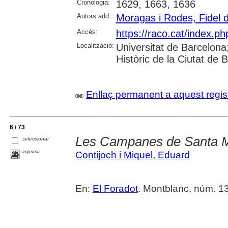
Cronologia:
1629, 1663, 1636
Autors add.:
Moragas i Rodes, Fidel 
Accés:
https://raco.cat/index.ph
Localització:
Universitat de Barcelona; 
Històric de la Ciutat de
Enllaç permanent a aquest regis
6 / 73
Les Campanes de Santa M
seleccionar
imprimir
Contijoch i Miquel, Eduard
En:
El Foradot
. Montblanc, núm. 137