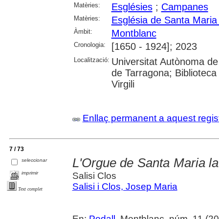
Matèries:
Esglésies
;
Campanes
Matèries:
Església de Santa Maria
Àmbit:
Montblanc
Cronologia:
[1650 - 1924]; 2023
Localització:
Universitat Autònoma de 
de Tarragona; Biblioteca 
Virgili
Enllaç permanent a aquest regis
7 / 73
L'Orgue de Santa Maria l
seleccionar
imprimir
Salisi Clos
Salisi i Clos, Josep Maria
Text complet
En:
Podall
. Montblanc, núm. 11 (2022