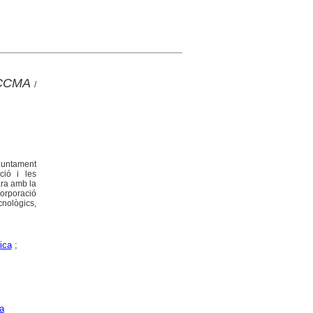
a CCMA
/
 juntament
ció i les
ara amb la
Corporació
nològics,
ica
;
a