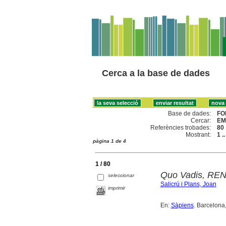
Cerca a la base de dades
Base de dades:
FO
Cercar:
EM
Referències trobades:
80
Mostrant:
1 .
pàgina 1 de 4
1 / 80
Quo Vadis, RE
seleccionar
Salicrú i Plans, Joan
imprimir
En:
Sàpiens
. Barcelona,