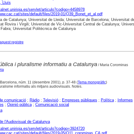
 Lluís
dialnet.unirioja.es/servlet/articulo?codigo=4458978
www.cac.cat/sites/default/files/2019-01/Q39_Bonet_et_al.pdf
ca de Catalunya; Universitat de Lleida; Universitat de Barcelona; Universitat d
at Rovira i Virgili; Universitat de Vic-Universitat Central de Catalunya; Univers
abra; Universitat Politècnica de Catalunya
aquest registre
ública i pluralisme informatiu a Catalunya
/ Maria Corominas
ria
 Barcelona, núm. 11 (desembre 2001), p. 37-48 (
Tema monogràfic
)
ralisme informatiu als mitjans audiovisuals. Notes.
de comunicació
;
Ràdio
;
Televisió
;
Empreses públiques
;
Política
;
Informes
es
;
Opinió pública
;
Comunicació social
ya
de l'Audiovisual de Catalunya
dialnet.unirioja.es/servlet/articulo?codigo=3924720
www.cac.cat/sites/default/files/2019-05/Q11_corominas_CA.pdf