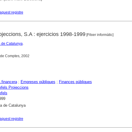
aquest registre
ojeccions, S.A : ejercicios 1998-1999
[Fitxer informàtic]
 de Catalunya
.
a de Comptes, 2002
a financera
;
Empreses públiques
;
Finances públiques
efels Projeccions
efels
999
ca de Catalunya
aquest registre