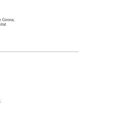
e Girona;
itat
;