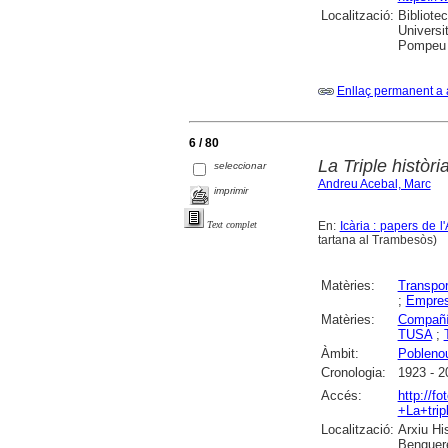
Localització:
Bibliote
Universit
Pompeu F
Enllaç permanent a 
6 / 80
La Triple històr
seleccionar
Andreu Acebal, Marc
imprimir
En:
Icària : papers de l
Text complet
tartana al Trambesòs)
Matèries:
Transpor
;
Empres
Matèries:
Compañí
TUSA
;
Àmbit:
Pobleno
Cronologia:
1923 - 2
Accés:
http://f
+La+trip
Localització:
Arxiu Hi
Benguere