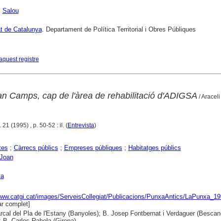
;
Salou
at de Catalunya
. Departament de Política Territorial i Obres Públiques
aquest registre
oan Camps, cap de l'àrea de rehabilitació d'ADIGSA
/ Araceli
21 (1995) , p. 50-52 : il. (
Entrevista
)
tes
;
Càrrecs públics
;
Empreses públiques
;
Habitatges públics
Joan
ya
www.catgi.cat/images/ServeisCollegiat/Publicacions/PunxaAntics/LaPunxa_1
r complet]
cal del Pla de l'Estany (Banyoles); B. Josep Fontbernat i Verdaguer (Bescan
; B. Carles Rahola (Girona)