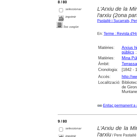
8 / 80
L'Arxiu de la Mi
seleccionar
l'arxiu (2ona par
imprimir
Pastallé i Sucarrats, Pe
Text complet
En:
Terme : Revista d'Hi
Matèries:
Arxius h
públics
Matèries:
Mina Púb
Àmbit:
Terrassa
Cronologia:
[1842 - 
Accés:
http://w
Localització:
Bibliote
de Giron
Muntaner
Enllaç permanent a 
9 / 80
L'Arxiu de la Mi
seleccionar
l'arxiu
/ Pere Pastallé
imprimir