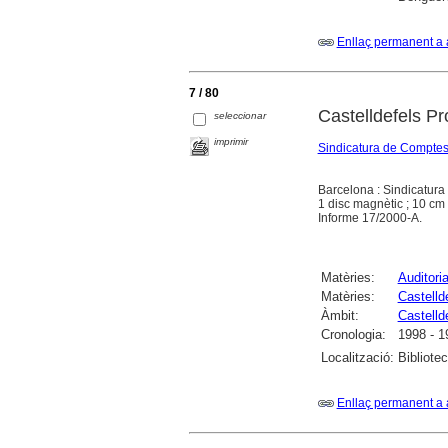
Enllaç permanent a 
7 / 80
Castelldefels Pr
seleccionar
imprimir
Sindicatura de Comptes
Barcelona : Sindicatur
1 disc magnètic ; 10 cm
Informe 17/2000-A.
Matèries:
Auditori
Matèries:
Castelld
Àmbit:
Castelld
Cronologia:
1998 - 1
Localització:
Bibliote
Enllaç permanent a 