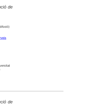
ució de
i difusió)
rveis
versitat
n
ució de