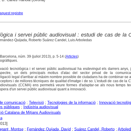
aquest registre
lògica i servei públic audiovisual : estudi de cas de l
rnández-Quijada, Roberto Suárez Candel, Luis Arboledas
 Barcelona, núm. 39 (juliol 2013), p. 5-14 (
Articles
)
iogràfiques.
ovació tecnològica i el servei públic audiovisual ha esdevingut els darrers anys,
pectre, un dels principals motius d'atac del sector privat de la comunica
ligació legal d'arribar al màxim nombre possible de ciutadans ha de combinar-se 
receptors i de millores tècniques de qualitat d'imatge i de so. L'estudi de cas de la 
udiovisuals (CCMA) ens permetrà veure formes d'adaptar-se als nous temps tec
spera d'un servei públic audiovisual quant a innovació.
de comunicació
;
Televisió
;
Tecnologies de la informació
;
Innovació tecnològ
s públiques
;
Indústria audiovisual
ió Catalana de Mitjans Audiovisuals
ya
2013]
agant, Montse
;
Fernández Quijada, David
;
Suárez Candel, Roberto
;
Arboled