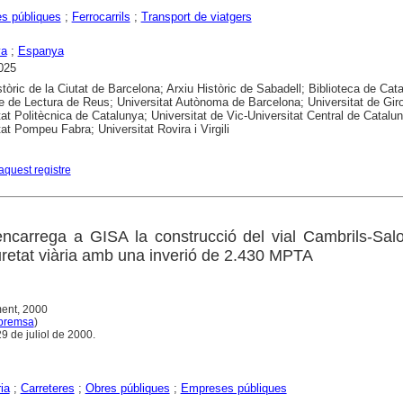
s públiques
;
Ferrocarrils
;
Transport de viatgers
ya
;
Espanya
025
stòric de la Ciutat de Barcelona; Arxiu Històric de Sabadell; Biblioteca de Cat
e de Lectura de Reus; Universitat Autònoma de Barcelona; Universitat de Gir
tat Politècnica de Catalunya; Universitat de Vic-Universitat Central de Catalu
tat Pompeu Fabra; Universitat Rovira i Virgili
aquest registre
encarrega a GISA la construcció del vial Cambrils-Sal
uretat viària amb una inverió de 2.430 MPTA
ment, 2000
 premsa
)
29 de juliol de 2000.
ia
;
Carreteres
;
Obres públiques
;
Empreses públiques