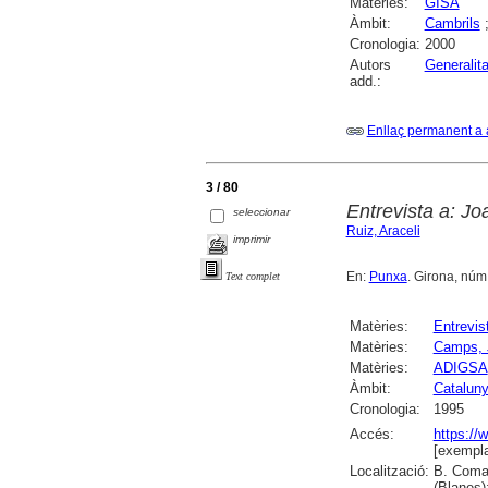
Matèries:
GISA
Àmbit:
Cambrils
Cronologia:
2000
Autors
Generalit
add.:
Enllaç permanent a 
3 / 80
Entrevista a: J
seleccionar
Ruiz, Araceli
imprimir
En:
Punxa
. Girona, núm. 
Text complet
Matèries:
Entrevis
Matèries:
Camps, 
Matèries:
ADIGSA
Àmbit:
Catalun
Cronologia:
1995
Accés:
https://
[exempla
Localització:
B. Comar
(Blanes)