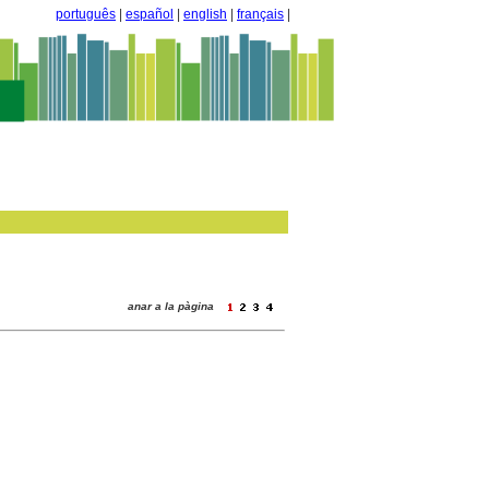
português
|
español
|
english
|
français
|
anar a la pàgina