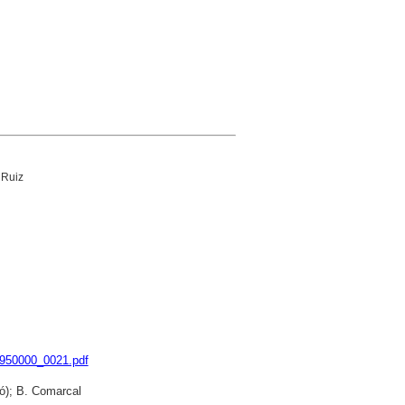
 Ruiz
9950000_0021.pdf
ó); B. Comarcal