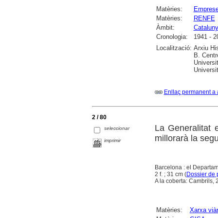
Matèries:
Emprese
Matèries:
RENFE
Àmbit:
Catalun
Cronologia:
1941 - 2
Localització:
Arxiu Hi
B. Centr
Universi
Universi
Enllaç permanent a 
2 / 80
La Generalitat 
seleccionar
millorarà la seg
imprimir
Barcelona : el Departa
2 f. ; 31 cm (
Dossier de
A la coberta: Cambrils, 
Matèries:
Xarxa viàr