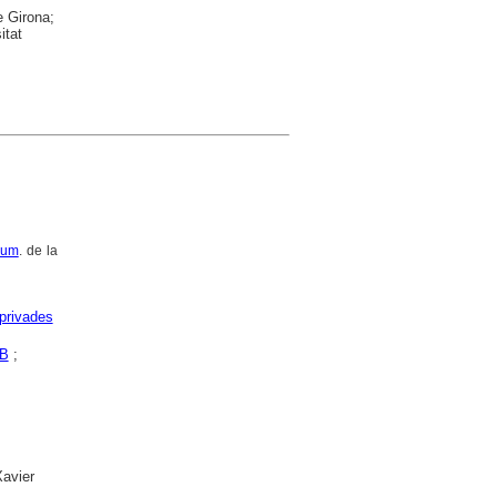
e Girona;
itat
bum
. de la
privades
MB
;
Xavier