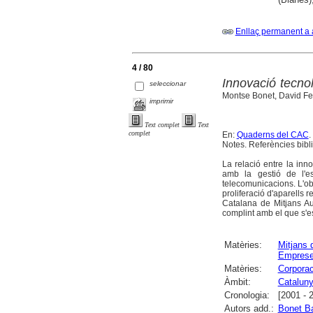
Enllaç permanent a 
4 / 80
Innovació tecno
seleccionar
Montse Bonet, David Fe
imprimir
Text complet
Text
complet
En:
Quaderns del CAC
.
Notes. Referències bibl
La relació entre la inn
amb la gestió de l'es
telecomunicacions. L'ob
proliferació d'aparells 
Catalana de Mitjans A
complint amb el que s'e
Matèries:
Mitjans 
Emprese
Matèries:
Corporac
Àmbit:
Catalun
Cronologia:
[2001 - 
Autors add.:
Bonet B