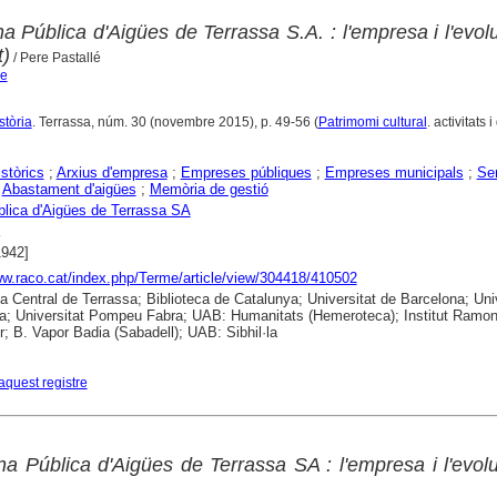
na Pública d'Aigües de Terrassa S.A. : l'empresa i l'evol
t)
/ Pere Pastallé
re
stòria
. Terrassa, núm. 30 (novembre 2015), p. 49-56 (
Patrimomi cultural
. activitats 
istòrics
;
Arxius d'empresa
;
Empreses públiques
;
Empreses municipals
;
Se
;
Abastament d'aigües
;
Memòria de gestió
lica d'Aigües de Terrassa SA
1942]
ww.raco.cat/index.php/Terme/article/view/304418/410502
ca Central de Terrassa; Biblioteca de Catalunya; Universitat de Barcelona; Uni
a; Universitat Pompeu Fabra; UAB: Humanitats (Hemeroteca); Institut Ramo
; B. Vapor Badia (Sabadell); UAB: Sibhil·la
aquest registre
na Pública d'Aigües de Terrassa SA : l'empresa i l'evol