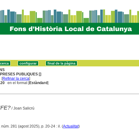
NS
PRESES PUBLIQUES []
[
Refinar la cerca
]
. 20
en el format [
Estàndard
]
NFE?
/ Joan Salicrú
 núm. 281 (agost 2025), p. 20-24 : il. (
Actualitat
)