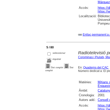
Márquez,
Accés:
https://
https://
Localització:
Bibliote
Universit
Pompeu F
Enllaç permanent a 
5 / 80
Radiotelevisió p
seleccionar
Corominas i Piulats, Ma
imprimir
En:
Quaderns del CAC
.
Text complet
Text
complet
Número dedicat a: El plu
Matèries:
Mitjans 
Enquest
Àmbit:
Catalun
Cronologia:
2001
Autors add.:
Consell 
Accés:
https://
https://