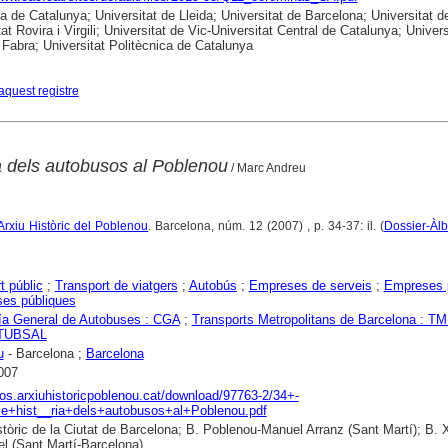
ca de Catalunya; Universitat de Lleida; Universitat de Barcelona; Universitat d
at Rovira i Virgili; Universitat de Vic-Universitat Central de Catalunya; Univers
abra; Universitat Politècnica de Catalunya
aquest registre
ia dels autobusos al Poblenou
/ Marc Andreu
'Arxiu Històric del Poblenou
. Barcelona, núm. 12 (2007) , p. 34-37: il. (
Dossier-Àl
t públic
;
Transport de viatgers
;
Autobús
;
Empreses de serveis
;
Empreses 
es públiques
a General de Autobuses : CGA
;
Transports Metropolitans de Barcelona : T
TUBSAL
u
- Barcelona ;
Barcelona
007
otos.arxiuhistoricpoblenou.cat/download/97763-2/34+-
le+hist__ria+dels+autobusos+al+Poblenou.pdf
stòric de la Ciutat de Barcelona; B. Poblenou-Manuel Arranz (Sant Martí); B. 
l (Sant Martí-Barcelona)