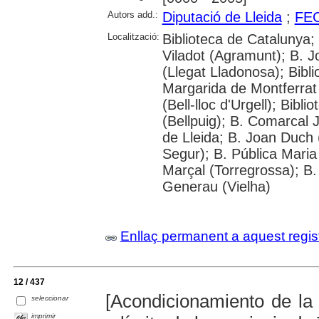
Autors add.:
Diputació de Lleida
;
FE
Localització:
Biblioteca de Catalunya; 
Viladot (Agramunt); B. J
(Llegat Lladonosa); Bibl
Margarida de Montferrat 
(Bell-lloc d'Urgell); Bibl
(Bellpuig); B. Comarcal 
de Lleida; B. Joan Duch 
Segur); B. Pública Maria
Marçal (Torregrossa); B.
Generau (Vielha)
Enllaç permanent a aquest regis
12 / 437
[Acondicionamiento de la
seleccionar
imprimir