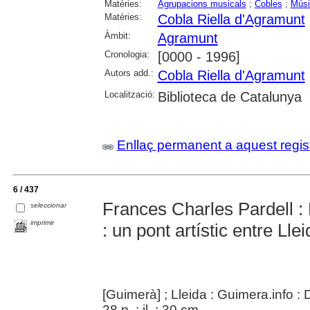
Matèries:
Agrupacions musicals
;
Cobles
;
Músi
Matèries:
Cobla Riella d'Agramunt
Àmbit:
Agramunt
Cronologia:
[0000 - 1996]
Autors add.:
Cobla Riella d'Agramunt
Localització:
Biblioteca de Catalunya
Enllaç permanent a aquest regis
6 / 437
Frances Charles Pardell :
seleccionar
imprimir
: un pont artístic entre Lle
[Guimerà] ; Lleida : Guimera.info :
28 p. : il. ; 30 cm