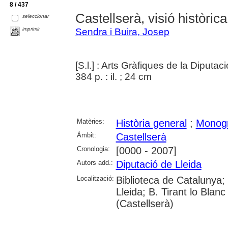
8 / 437
Castellserà, visió històrica
seleccionar
imprimir
Sendra i Buira, Josep
[S.l.] : Arts Gràfiques de la Diputac
384 p. : il. ; 24 cm
Matèries:
Història general
;
Monogr
Àmbit:
Castellserà
Cronologia:
[0000 - 2007]
Autors add.:
Diputació de Lleida
Localització:
Biblioteca de Catalunya; 
Lleida; B. Tirant lo Blanc
(Castellserà)