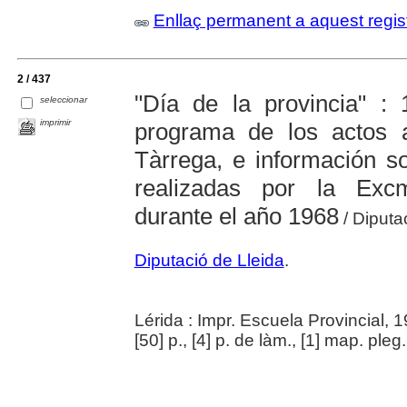
Enllaç permanent a aquest regis
2 / 437
"Día de la provincia" :
seleccionar
imprimir
programa de los actos 
Tàrrega, e información so
realizadas por la Excm
durante el año 1968
/ Diputa
Diputació de Lleida
.
Lérida : Impr. Escuela Provincial, 
[50] p., [4] p. de làm., [1] map. pleg. 