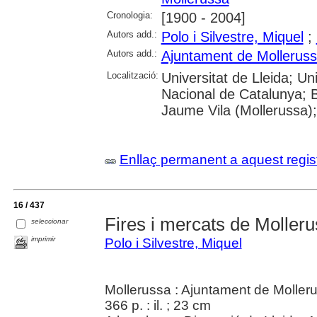
Cronologia:
[1900 - 2004]
Autors add.:
Polo i Silvestre, Miquel
;
Autors add.:
Ajuntament de Mollerus
Localització:
Universitat de Lleida; Univ
Nacional de Catalunya; B
Jaume Vila (Mollerussa)
Enllaç permanent a aquest regis
16 / 437
Fires i mercats de Moller
seleccionar
imprimir
Polo i Silvestre, Miquel
Mollerussa : Ajuntament de Moller
366 p. : il. ; 23 cm