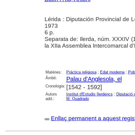
Lérida : Diputación Provincial de L
1973
6 p.
Separata de: Ilerda, núm. XXXIV (1
la XIIa Assemblea Intercomarcal d
Matèries:
Pràctica religiosa
;
Edat moderna
;
Pob
Àmbit:
Palau d'Anglesola, el
Cronologia:
[1542 - 1592]
Autors
Institut d'Estudis Ilerdencs
;
Diputació 
add.:
M. Quadrado
Enllaç permanent a aquest regis