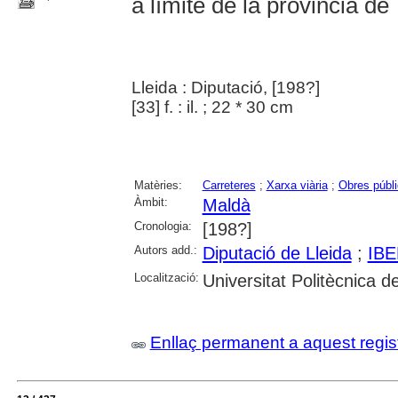
a límite de la provincia de
Lleida : Diputació, [198?]
[33] f. : il. ; 22 * 30 cm
Matèries:
Carreteres
;
Xarxa viària
;
Obres públ
Àmbit:
Maldà
Cronologia:
[198?]
Autors add.:
Diputació de Lleida
;
IB
Localització:
Universitat Politècnica 
Enllaç permanent a aquest regis