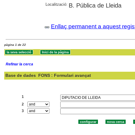
Localització:
B. Pública de Lleida
Enllaç permanent a aquest regis
pàgina 1 de 22
Refinar la cerca
Base de dades
FONS : Formulari avançat
Cercar:
1
2
3