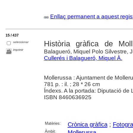
Enllaç permanent a aquest regis
15 / 437
Història gràfica de Mol
seleccionar
imprimir
Balagueró, Miquel Polo Silvestre, J
Cullerés i Balagueró, Miquel À.
Mollerussa : Ajuntament de Moller
781 p. : il. ; 28 * 26 cm
Índexs. A la portada: Diputació de L
ISBN 8460636925
Matèries:
Crònica gràfica
;
Fotogra
Àmbit:
Mollerussa