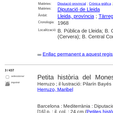
Matèries:
Diputació provincial
;
Crònica gràfica
Matèries:
Diputació de Lleida
Àmbit:
Lleida, província
;
Tàrre
Cronologia:
1968
Localització:
B. Pública de Lleida; B.
(Cervera); B. Central Co
Enllaç permanent a aquest regis
3 / 437
Petita història del Mone
seleccionar
imprimir
Herruzo ; il·lustració: Pilarín Bayés
Herruzo, Maribel
Barcelona : Mediterrània : Diputaci
[16] p. : il. col. ; 24 cm (
Petites histò