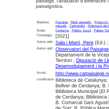
paisatge, l'avaluació d'amenaces i o
paisatgística.
Matèries:
Paisatge
;
Medi geogràfic
;
Protecció
naturals
;
Cartografia
;
Ordenació del te
Àmbit:
Cerdanya
;
Pallars Jussà
;
Pallars So
Cronologia:
[2021]
Autors add.:
Sala i Martí, Pere
(Ed.) 
Autors add.:
Observatori del Paisatge
Departament de la Vicepre
Territori ;
Diputació de Ll
Desenvolupament i la Pro
Accés:
http://www.catpaisatge.n
Localització:
Biblioteca de Catalunya; 
Bellver de Cerdanya; B. 
Biblioteca Municipal (El 
de Cerdanya; Biblioteca
B. Comarcal Sant Agustí 
de Sort; B. Pública Mari