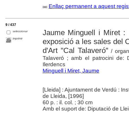
Enllaç permanent a aquest regis
9 / 437
Jaume Minguell i Miret : 
seleccionar
imprimir
exposició a les sales del C
d'Art "Cal Talaveró"
/ organ
Talaveró ; amb el patrocini de: D
Ilerdencs
Minguell i Miret, Jaume
[Lleida] : Ajuntament de Verdú : Ins
de Lleida, [1996]
60 p. : il. col. ; 30 cm
Amb el suport de: Diputació de Lleid