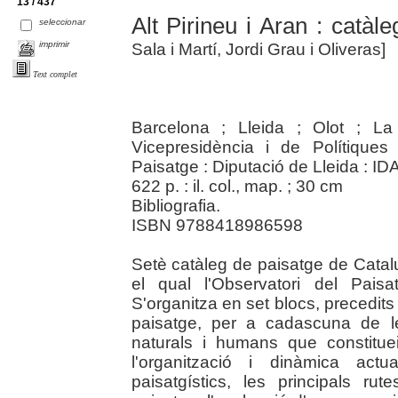
13 / 437
Alt Pirineu i Aran : catàl
seleccionar
imprimir
Sala i Martí, Jordi Grau i Oliveras]
Text complet
Barcelona ; Lleida ; Olot ; La
Vicepresidència i de Polítiques D
Paisatge : Diputació de Lleida : I
622 p. : il. col., map. ; 30 cm
Bibliografia.
ISBN 9788418986598
Setè catàleg de paisatge de Catalu
el qual l'Observatori del Paisat
S'organitza en set blocs, precedits
paisatge, per a cadascuna de l
naturals i humans que constitueix
l'organització i dinàmica actua
paisatgístics, les principals ru