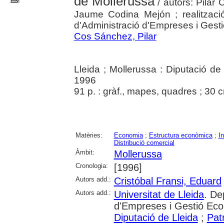
de Mollerussa
/ autors: Pilar
Jaume Codina Mejón ; realització
d'Administració d'Empreses i Gest
Cos Sánchez, Pilar
Lleida ; Mollerussa : Diputació de
1996
91 p. : gràf., mapes, quadres ; 30 
Matèries:
Economia
;
Estructura econòmica
;
In
Distribució comercial
Àmbit:
Mollerussa
Cronologia:
[1996]
Autors add.:
Cristóbal Fransi, Eduard
Autors add.:
Universitat de Lleida
. De
d'Empreses i Gestió Eco
Diputació de Lleida
;
Pat