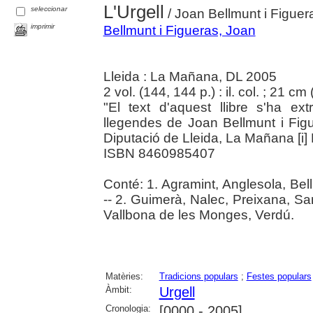
L'Urgell
seleccionar
/ Joan Bellmunt i Figuer
imprimir
Bellmunt i Figueras, Joan
Lleida : La Mañana, DL 2005
2 vol. (144, 144 p.) : il. col. ; 21 cm 
"El text d'aquest llibre s'ha ex
llegendes de Joan Bellmunt i Figue
Diputació de Lleida, La Mañana [i
ISBN 8460985407
Conté: 1. Agramint, Anglesola, Bellp
-- 2. Guimerà, Nalec, Preixana, Sa
Vallbona de les Monges, Verdú.
Matèries:
Tradicions populars
;
Festes populars
Àmbit:
Urgell
Cronologia:
[0000 - 2005]