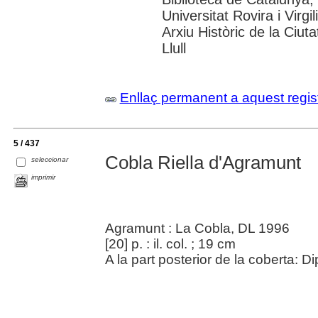
Universitat Rovira i Virg
Arxiu Històric de la Ciu
Llull
Enllaç permanent a aquest regis
5 / 437
Cobla Riella d'Agramunt
seleccionar
imprimir
Agramunt : La Cobla, DL 1996
[20] p. : il. col. ; 19 cm
A la part posterior de la coberta: D