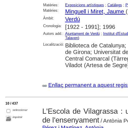
Matèries:
Exposicions artístiques
;
Catàlegs
;
P
Matèries:
Minguell i Miret, Jaume
Àmbit:
Verdú
Cronologia:
[1922 - 1991]; 1996
Autors add.:
Ajuntament de Verdú
;
Institut d'Estu
Talaveró
Localització:
Biblioteca de Catalunya; 
de Girona; Universitat de
Central Comarcal (Tàrreg
Viladot (Artesa de Segre
Enllaç permanent a aquest regis
10 / 437
L'Escola de Vilagrassa : 
seleccionar
imprimir
de l'ensenyament
/ Antònia P
Pérez i Martínez, Antònia