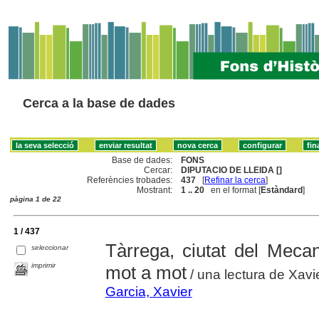
Cerca a la base de dades
Base de dades:
FONS
Cercar:
DIPUTACIO DE LLEIDA []
Referències trobades:
437
[
Refinar la cerca
]
Mostrant:
1 .. 20
en el format [
Estàndard
]
pàgina 1 de 22
1 / 437
Tàrrega, ciutat del Mecan
seleccionar
imprimir
mot a mot
/ una lectura de Xavi
Garcia, Xavier