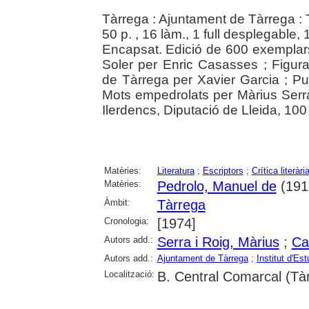
Tàrrega : Ajuntament de Tàrrega : 
50 p. , 16 làm., 1 full desplegable, 1 t
Encapsat. Edició de 600 exemplars
Soler per Enric Casasses ; Figur
de Tàrrega per Xavier Garcia ; Pun
Mots empedrolats per Màrius Serra.
Ilerdencs, Diputació de Lleida, 10
Matèries:
Literatura
;
Escriptors
;
Crítica literàri
Matèries:
Pedrolo, Manuel de
(191
Àmbit:
Tàrrega
Cronologia:
[1974]
Autors add.:
Serra i Roig, Màrius
;
Ca
Autors add.:
Ajuntament de Tàrrega
;
Institut d'Es
Localització:
B. Central Comarcal (Tà