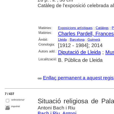
Catàleg de l'exposició celebrada 
Matèries:
Exposicions artístiques
;
Catàlegs
;
P
Matèries:
Charles Pardell, Frances
Àmbit:
Lleida
;
Barcelona
;
Guimerà
Cronologia:
[1912 - 1984]; 2014
Autors add.:
Diputació de Lleida
;
Mus
Localització:
B. Pública de Lleida
Enllaç permanent a aquest regis
7 / 437
Situació religiosa de Pal
seleccionar
imprimir
Antoni Bach i Riu
Bach i Riu, Antoni