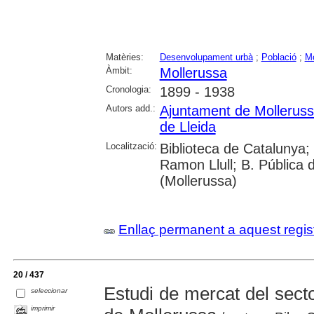
Matèries:
Desenvolupament urbà
;
Població
;
Mo
Àmbit:
Mollerussa
Cronologia:
1899 - 1938
Autors add.:
Ajuntament de Mollerus
de Lleida
Localització:
Biblioteca de Catalunya; 
Ramon Llull; B. Pública 
(Mollerussa)
Enllaç permanent a aquest regis
20 / 437
Estudi de mercat del secto
seleccionar
imprimir