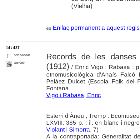
(Vielha)
Enllaç permanent a aquest regis
14 / 437
Records de les danses 
seleccionar
imprimir
(1912)
/ Enric Vigo i Rabasa ; pr
etnomusicològica d'Anaís Falcó I
Peláez Dulcet (Escola Folk del Pi
Fontana
Vigo i Rabasa, Enric
Esterri d'Àneu ; Tremp : Ecomuseu 
LXVIII, 385 p. : il. en blanc i negre
Violant i Simorra
, 7)
A la contraportada: Generalitat 