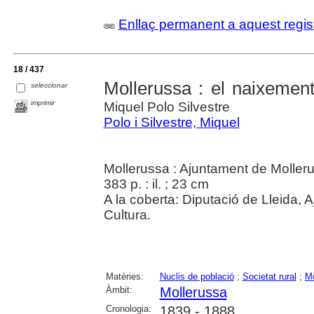
Enllaç permanent a aquest regis
18 / 437
Mollerussa : el naixement
seleccionar
imprimir
Miquel Polo Silvestre
Polo i Silvestre, Miquel
Mollerussa : Ajuntament de Moller
383 p. : il. ; 23 cm
A la coberta: Diputació de Lleida,
Cultura.
Matèries:
Nuclis de població
;
Societat rural
;
Mo
Àmbit:
Mollerussa
Cronologia:
1839 - 1888