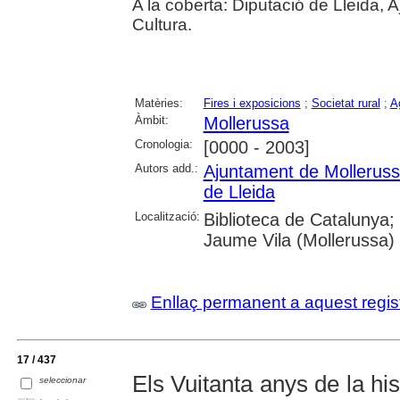
A la coberta: Diputació de Lleida,
Cultura.
Matèries:
Fires i exposicions
;
Societat rural
;
Ag
Àmbit:
Mollerussa
Cronologia:
[0000 - 2003]
Autors add.:
Ajuntament de Mollerus
de Lleida
Localització:
Biblioteca de Catalunya;
Jaume Vila (Mollerussa)
Enllaç permanent a aquest regis
17 / 437
Els Vuitanta anys de la his
seleccionar