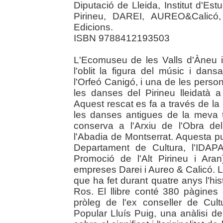
Diputació de Lleida, Institut d'Es
Pirineu, DAREI, AUREO&Calicó,
Edicions.
ISBN 9788412193503
L'Ecomuseu de les Valls d'Àneu i 
l'oblit la figura del músic i dans
l'Orfeó Canigó, i una de les person
les danses del Pirineu lleidatà 
Aquest rescat es fa a través de la 
les danses antigues de la meva 
conserva a l'Arxiu de l'Obra d
l'Abadia de Montserrat. Aquesta p
Departament de Cultura, l'IDAPA
Promoció de l'Alt Pirineu i Aran)
empreses Darei i Aureo & Calicó. L'ob
que ha fet durant quatre anys l'his
Ros. El llibre conté 380 pàgines 
pròleg de l'ex conseller de Cult
Popular Lluís Puig, una anàlisi d