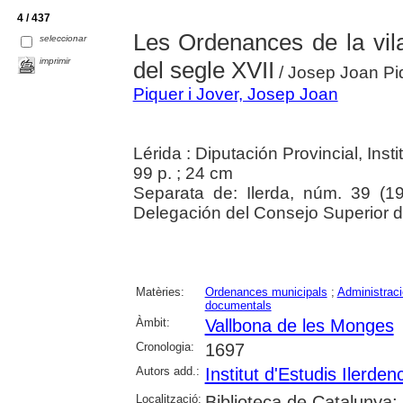
4 / 437
Les Ordenances de la vila
seleccionar
imprimir
del segle XVII
/ Josep Joan Piq
Piquer i Jover, Josep Joan
Lérida : Diputación Provincial, Inst
99 p. ; 24 cm
Separata de: Ilerda, núm. 39 (197
Delegación del Consejo Superior de
Matèries:
Ordenances municipals
;
Administraci
documentals
Àmbit:
Vallbona de les Monges
Cronologia:
1697
Autors add.:
Institut d'Estudis Ilerden
Localització:
Biblioteca de Catalunya;