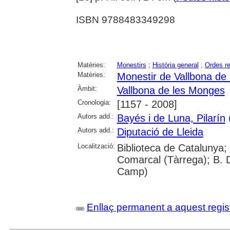
ISBN 9788483349298
Matèries:
Monestirs
;
Història general
;
Ordes re
Matèries:
Monestir de Vallbona de
Àmbit:
Vallbona de les Monges
Cronologia:
[1157 - 2008]
Autors add.:
Bayés i de Luna, Pilarín
(
Autors add.:
Diputació de Lleida
Localització:
Biblioteca de Catalunya; 
Comarcal (Tàrrega); B. 
Camp)
Enllaç permanent a aquest regis