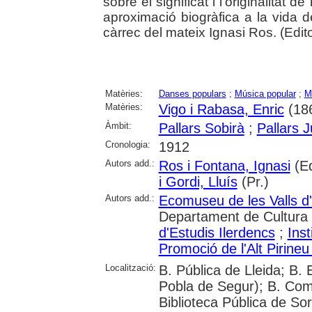
sobre el significat i l'originalitat 
aproximació biogràfica a la vida de
càrrec del mateix Ignasi Ros. (Editor
Matèries:
Danses populars
;
Música popular
;
M
Matèries:
Vigo i Rabasa, Enric
(18
Àmbit:
Pallars Sobirà
;
Pallars 
Cronologia:
1912
Autors add.:
Ros i Fontana, Ignasi
(Ed
i Gordi, Lluís
(Pr.)
Autors add.:
Ecomuseu de les Valls d
Departament de Cultura
d'Estudis Ilerdencs
;
Inst
Promoció de l'Alt Pirineu
Localització:
B. Pública de Lleida; B. 
Pobla de Segur); B. Coma
Biblioteca Pública de So