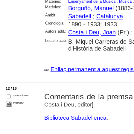
Matèries:
Ensenyament de la Música
;
Música
Matèries:
Borguñó, Manuel
(1886-
Àmbit:
Sabadell
;
Catalunya
Cronologia:
1890 - 1933; 1933
Autors add.:
Costa i Deu, Joan
(Pr.) 
Localització:
B. Miquel Carreras de S
d'Història de Sabadell
Enllaç permanent a aquest regis
12 / 16
Comentaris de la premsa i
seleccionar
imprimir
Costa i Deu, editor]
Biblioteca Sabadellenca
.