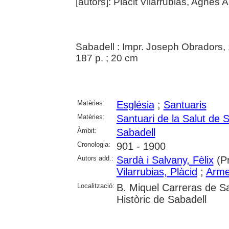
[autors]: Placit Vilarrubias, Agnés 
Sabadell : Impr. Joseph Obradors,
187 p. ; 20 cm
Matèries:
Església
;
Santuaris
Matèries:
Santuari de la Salut de 
Àmbit:
Sabadell
Cronologia:
901 - 1900
Autors add.:
Sardà i Salvany, Fèlix
(Pr
Vilarrubias, Plàcid
;
Arme
Localització:
B. Miquel Carreras de S
Històric de Sabadell