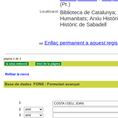
(Pr.)
Localització:
Biblioteca de Catalunya;
Humanitats; Arxiu Històri
Històric de Sabadell
Enllaç permanent a aquest regis
pàgina 1 de 1
Refinar la cerca
Base de dades
FONS : Formulari avançat
Cercar:
1
2
3