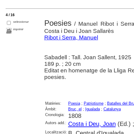
4 / 16
Poesies
seleccionar
/ Manuel Ribot i Serra
imprimir
Costa i Deu i Joan Sallarès
Ribot i Serra, Manuel
Sabadell : Tall. Joan Sallent, 1925
189 p. ; 20 cm
Editat en homenatge de la Lliga Re
poesies.
Matèries:
Poesia
;
Patriotisme
;
Batalles del Br
Àmbit:
Bruc, el
;
Igualada
;
Catalunya
Cronologia:
1808
Autors add.:
Costa i Deu, Joan
(Ed.) 
Localització:
B. Central d'Igualada