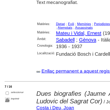
Text mecanografiat.
Matèries:
Dietari
;
Exili
;
Memòries
;
Periodistes
;
Atemptats
;
Assassinats
Matèries:
Mateu i Vidal, Ernest
(19
Àmbit:
Sabadell
;
Gènova
- Itàli
Cronologia:
1936 - 1937
Localització:
Fundació Bosch i Cardel
Enllaç permanent a aquest regis
7 / 16
Dues biografies (Jaume 
seleccionar
imprimir
Ludovic del Sagrat Cor)
/ J
Costa i Deu, Joan