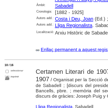
Àmbit:
Sabadell
Cronologia:
[1882 - 1925]
Autors add.:
Costa i Deu, Joan
(Ed.) 
Autors add.:
Lliga Regionalista
. Sabad
Localització:
Arxiu Històric de Sabadel
Enllaç permanent a aquest regis
10 / 16
Certamen Literari de 190
seleccionar
imprimir
1907
/ Organisat per la Secció d
de Sabadell ; [discurs del presid
Bancells, pbre. ; memòria del se
discurs de gràcies: Joseph Puig y 
Lliga Regionalista
. Sabadell