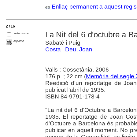
Enllaç permanent a aquest regis
2 / 16
La Nit del 6 d'octubre a B
seleccionar
imprimir
Sabaté i Puig
Costa i Deu, Joan
Valls : Cossetània, 2006
176 p. ; 22 cm (
Memòria del segle
Reedició d'un reportatge de Joa
publicat l'abril de 1935.
ISBN 84-9791-178-4
"La nit del 6 d'Octubre a Barcelon
1935. El reportatge de Joan Cos
d'Octubre a Barcelona és probabl
publicar en aquell moment. No pr
govern de la Generalitat, es limita