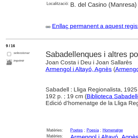
Localització:
B. del Casino (Manresa)
Enllaç permanent a aquest regis
9 / 16
Sabadellenques i altres p
seleccionar
imprimir
Joan Costa i Deu i Joan Sallarès
Armengol i Altayó, Agnès
(
Armengo
Sabadell : Lliga Regionalista, 1925
192 p. ; 19 cm (
Biblioteca Sabadel
Edició d'homenatge de la Lliga Reg
Matèries:
Poetes
;
Poesia
;
Homenatge
Matèries:
Armengol i Altayó, Agnè