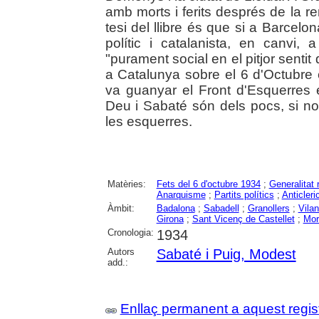
amb morts i ferits després de la re
tesi del llibre és que si a Barcelo
polític i catalanista, en canvi,
"purament social en el pitjor sentit
a Catalunya sobre el 6 d'Octubre 
va guanyar el Front d'Esquerres 
Deu i Sabaté són dels pocs, si no 
les esquerres.
Matèries:
Fets del 6 d'octubre 1934
;
Generalitat 
Anarquisme
;
Partits polítics
;
Anticleri
Àmbit:
Badalona
;
Sabadell
;
Granollers
;
Vilan
Girona
;
Sant Vicenç de Castellet
;
More
Cronologia:
1934
Autors
Sabaté i Puig, Modest
add.:
Enllaç permanent a aquest regis