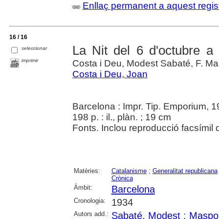
Enllaç permanent a aquest regis
16 / 16
La Nit del 6 d'octubre a
seleccionar
imprimir
Costa i Deu, Modest Sabaté, F. Mas
Costa i Deu, Joan
Barcelona : Impr. Tip. Emporium, 
198 p. : il., plàn. ; 19 cm
Fonts. Inclou reproducció facsímil
Matèries:
Catalanisme
;
Generalitat republicana
Crònica
Àmbit:
Barcelona
Cronologia:
1934
Autors add.:
Sabaté, Modest
;
Maspon