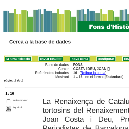
Cerca a la base de dades
Base de dades:
FONS
Cercar:
COSTA I DEU, JOAN []
Referències trobades:
16
[
Refinar la cerca
]
Mostrant:
1 .. 16
en el format [
Estàndard
]
pàgina 1 de 1
1 / 16
La Renaixença de Cataluny
seleccionar
imprimir
tortosins del Renaixement
Joan Costa i Deu, Pre
Periodistes de Barcelon