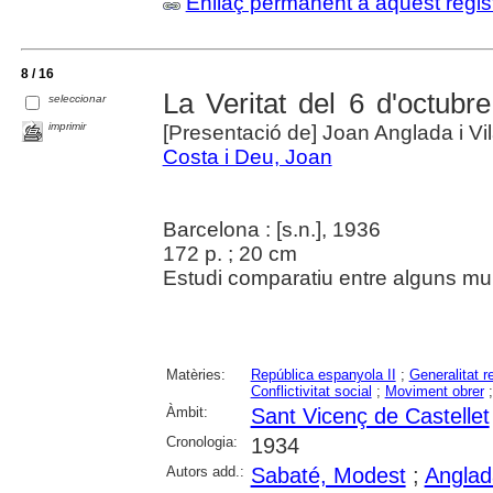
Enllaç permanent a aquest regis
8 / 16
La Veritat del 6 d'octubre
seleccionar
imprimir
[Presentació de] Joan Anglada i Vi
Costa i Deu, Joan
Barcelona : [s.n.], 1936
172 p. ; 20 cm
Estudi comparatiu entre alguns mun
Matèries:
República espanyola II
;
Generalitat r
Conflictivitat social
;
Moviment obrer
Àmbit:
Sant Vicenç de Castellet
Cronologia:
1934
Autors add.:
Sabaté, Modest
;
Anglad