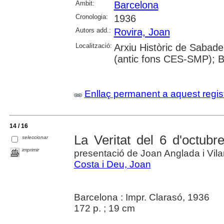
Àmbit:
Barcelona
Cronologia:
1936
Autors add.:
Rovira, Joan
Localització:
Arxiu Històric de Sabade
(antic fons CES-SMP); B
Enllaç permanent a aquest regis
14 / 16
La Veritat del 6 d'octubr
seleccionar
imprimir
presentació de Joan Anglada i Vil
Costa i Deu, Joan
Barcelona : Impr. Clarasó, 1936
172 p. ; 19 cm