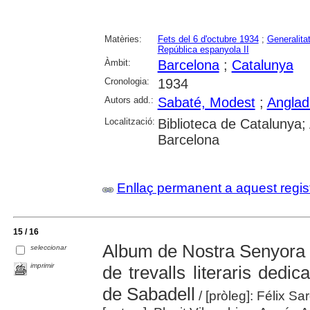
Matèries:
Fets del 6 d'octubre 1934
;
Generalita
República espanyola II
Àmbit:
Barcelona
;
Catalunya
Cronologia:
1934
Autors add.:
Sabaté, Modest
;
Anglad
Localització:
Biblioteca de Catalunya; 
Barcelona
Enllaç permanent a aquest regis
15 / 16
Album de Nostra Senyora d
seleccionar
imprimir
de trevalls literaris dedi
de Sabadell
/ [pròleg]: Félix Sa