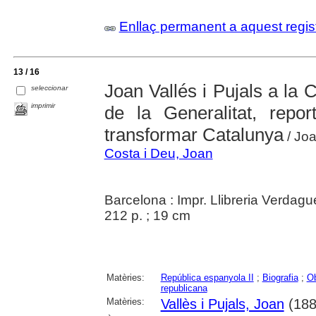
Enllaç permanent a aquest regis
13 / 16
Joan Vallés i Pujals a la 
seleccionar
imprimir
de la Generalitat, repo
transformar Catalunya
/ Joa
Costa i Deu, Joan
Barcelona : Impr. Llibreria Verdagu
212 p. ; 19 cm
Matèries:
República espanyola II
;
Biografia
;
Ob
republicana
Matèries:
Vallès i Pujals, Joan
(188