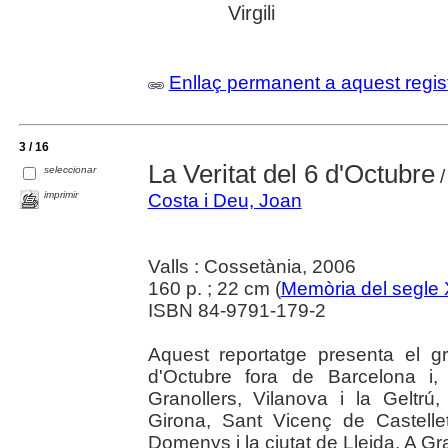
Virgili
Enllaç permanent a aquest regis
3 / 16
La Veritat del 6 d'Octubre
seleccionar
/
imprimir
Costa i Deu, Joan
Valls : Cossetània, 2006
160 p. ; 22 cm (
Memòria del segle
ISBN 84-9791-179-2
Aquest reportatge presenta el gr
d'Octubre fora de Barcelona i,
Granollers, Vilanova i la Geltrú,
Girona, Sant Vicenç de Castell
Domenys i la ciutat de Lleida. A Gr