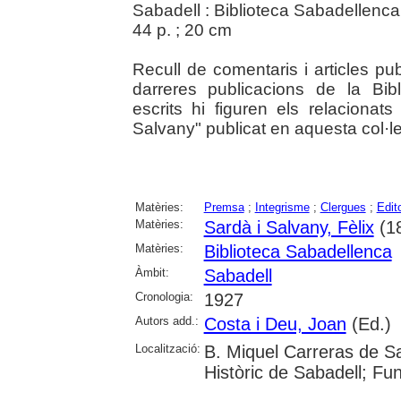
Sabadell : Biblioteca Sabadellenca
44 p. ; 20 cm
Recull de comentaris i articles pu
darreres publicacions de la Bib
escrits hi figuren els relacionats
Salvany" publicat en aquesta col·le
Matèries:
Premsa
;
Integrisme
;
Clergues
;
Edit
Matèries:
Sardà i Salvany, Fèlix
(1
Matèries:
Biblioteca Sabadellenca
Àmbit:
Sabadell
Cronologia:
1927
Autors add.:
Costa i Deu, Joan
(Ed.)
Localització:
B. Miquel Carreras de Sa
Històric de Sabadell; Fu