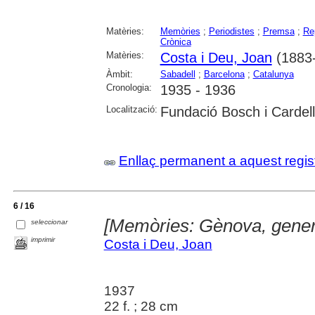
Matèries:
Memòries
;
Periodistes
;
Premsa
;
Re
Crònica
Matèries:
Costa i Deu, Joan
(1883
Àmbit:
Sabadell
;
Barcelona
;
Catalunya
Cronologia:
1935 - 1936
Localització:
Fundació Bosch i Cardel
Enllaç permanent a aquest regis
6 / 16
[Memòries: Gènova, gener
seleccionar
imprimir
Costa i Deu, Joan
1937
22 f. ; 28 cm