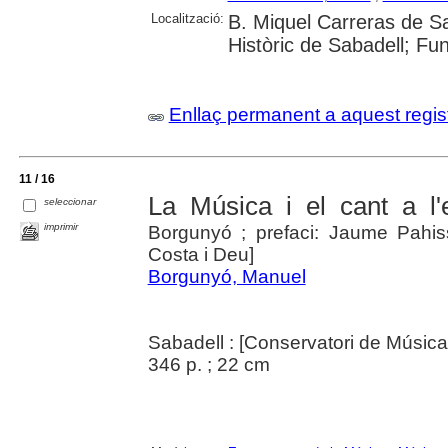
Localització:
B. Miquel Carreras de Sa
Històric de Sabadell; Fu
Enllaç permanent a aquest regis
11 / 16
La Música i el cant a l'e
seleccionar
imprimir
Borgunyó ; prefaci: Jaume Pahissa
Costa i Deu]
Borgunyó, Manuel
Sabadell : [Conservatori de Música
346 p. ; 22 cm