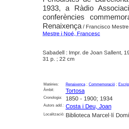
1933, a Ràdio Associac
conferències commemora
Renaixença
/ Francisco Mestre
Mestre i Noé, Francesc
Sabadell : Impr. de Joan Sallent, 1
31 p. ; 22 cm
Matèries:
Renaixença
;
Commemoració
;
Escrip
Àmbit:
Tortosa
Cronologia:
1850 - 1900; 1934
Autors add.:
Costa i Deu, Joan
Localització:
Biblioteca Marcel·lí Dom