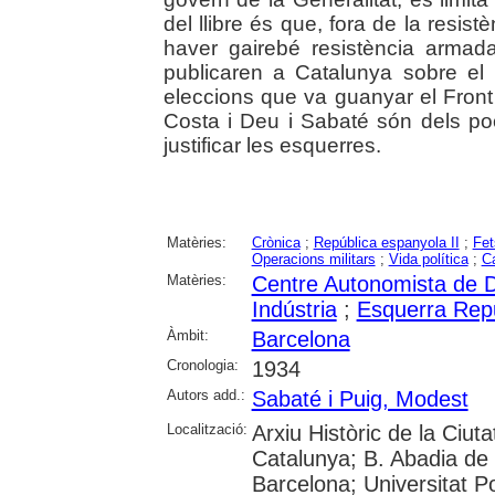
del llibre és que, fora de la resis
haver gairebé resistència armada 
publicaren a Catalunya sobre el
eleccions que va guanyar el Front
Costa i Deu i Sabaté són dels poc
justificar les esquerres.
Matèries:
Crònica
;
República espanyola II
;
Fet
Operacions militars
;
Vida política
;
C
Matèries:
Centre Autonomista de D
Indústria
;
Esquerra Rep
Àmbit:
Barcelona
Cronologia:
1934
Autors add.:
Sabaté i Puig, Modest
Localització:
Arxiu Històric de la Ciut
Catalunya; B. Abadia de
Barcelona; Universitat P