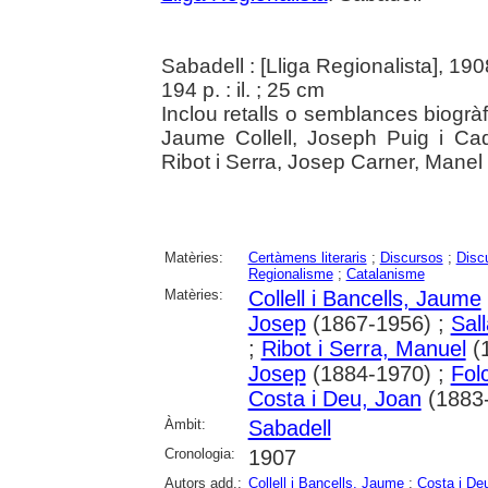
Sabadell : [Lliga Regionalista], 190
194 p. : il. ; 25 cm
Inclou retalls o semblances biogr
Jaume Collell, Joseph Puig i Cad
Ribot i Serra, Josep Carner, Manel 
Matèries:
Certàmens literaris
;
Discursos
;
Disc
Regionalisme
;
Catalanisme
Matèries:
Collell i Bancells, Jaume
Josep
(1867-1956) ;
Sall
;
Ribot i Serra, Manuel
(
Josep
(1884-1970) ;
Fol
Costa i Deu, Joan
(1883
Àmbit:
Sabadell
Cronologia:
1907
Autors add.:
Collell i Bancells, Jaume
;
Costa i De