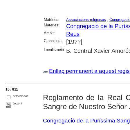
Matèries:
Associacions religioses
;
Congregacio
Matèries:
Congregació de la Purís
Àmbit:
Reus
Cronologia:
[19??]
Localització:
B. Central Xavier Amoró
Enllaç permanent a aquest regis
15 / 811
Reglamento de la Real C
seleccionar
imprimir
Sangre de Nuestro Señor 
Congregació de la Puríssima Sang 