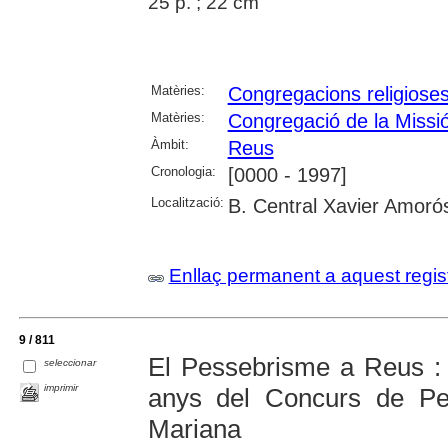
25 p. ; 22 cm
Matèries:
Congregacions religiose
Matèries:
Congregació de la Missi
Àmbit:
Reus
Cronologia:
[0000 - 1997]
Localització:
B. Central Xavier Amoró
Enllaç permanent a aquest regis
9 / 811
El Pessebrisme a Reus : 
seleccionar
imprimir
anys del Concurs de Pe
Mariana