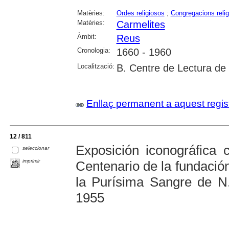
Matèries:
Ordes religiosos
;
Congregacions reli
Matèries:
Carmelites
Àmbit:
Reus
Cronologia:
1660 - 1960
Localització:
B. Centre de Lectura de
Enllaç permanent a aquest regis
12 / 811
Exposición iconográfica 
seleccionar
imprimir
Centenario de la fundació
la Purísima Sangre de N.
1955