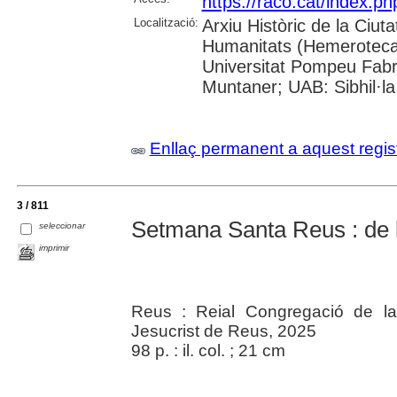
https://raco.cat/index.
Localització:
Arxiu Històric de la Ciut
Humanitats (Hemeroteca);
Universitat Pompeu Fabra;
Muntaner; UAB: Sibhil·la
Enllaç permanent a aquest regis
3 / 811
Setmana Santa Reus : de l'
seleccionar
imprimir
Reus : Reial Congregació de l
Jesucrist de Reus, 2025
98 p. : il. col. ; 21 cm