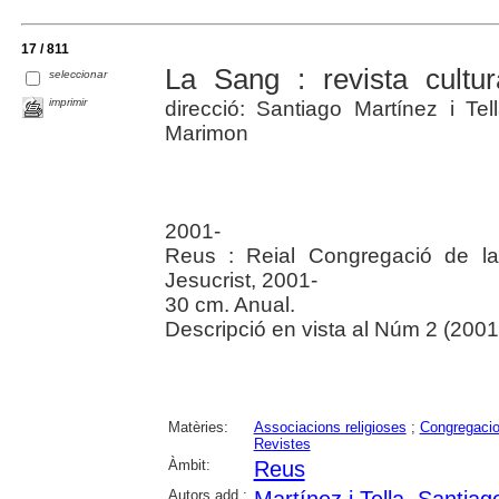
17 / 811
La Sang : revista cultura
seleccionar
imprimir
direcció: Santiago Martínez i Te
Marimon
2001-
Reus : Reial Congregació de l
Jesucrist, 2001-
30 cm. Anual.
Descripció en vista al Núm 2 (200
Matèries:
Associacions religioses
;
Congregacio
Revistes
Àmbit:
Reus
Autors add.:
Martínez i Tella, Santiag