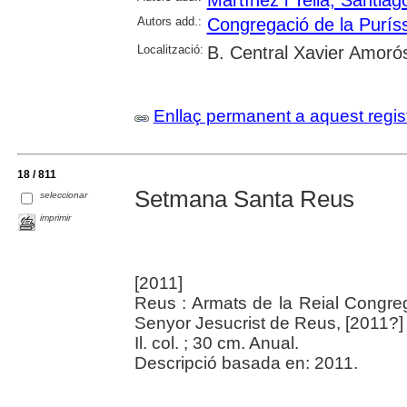
Autors add.:
Congregació de la Purís
Localització:
B. Central Xavier Amoró
Enllaç permanent a aquest regis
18 / 811
Setmana Santa Reus
seleccionar
imprimir
[2011]
Reus : Armats de la Reial Congre
Senyor Jesucrist de Reus, [2011?]
Il. col. ; 30 cm. Anual.
Descripció basada en: 2011.