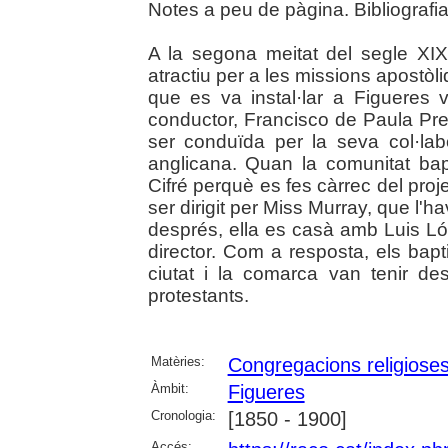
Notes a peu de pàgina. Bibliografia
A la segona meitat del segle XIX 
atractiu per a les missions apostòl
que es va instal·lar a Figueres 
conductor, Francisco de Paula Pre
ser conduïda per la seva col·la
anglicana. Quan la comunitat bap
Cifré perquè es fes càrrec del proj
ser dirigit per Miss Murray, que l'h
després, ella es casà amb Luis L
director. Com a resposta, els bapt
ciutat i la comarca van tenir de
protestants.
Matèries:
Congregacions religiose
Àmbit:
Figueres
Cronologia:
[1850 - 1900]
Accés: