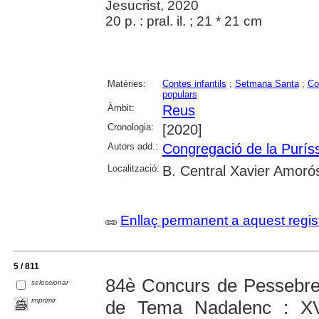
Jesucrist, 2020
20 p. : pral. il. ; 21 * 21 cm
Matèries:
Contes infantils
;
Setmana Santa
;
Co
populars
Àmbit:
Reus
Cronologia:
[2020]
Autors add.:
Congregació de la Purís
Localització:
B. Central Xavier Amoró
Enllaç permanent a aquest regis
5 / 811
84è Concurs de Pessebre
seleccionar
imprimir
de Tema Nadalenc : XV