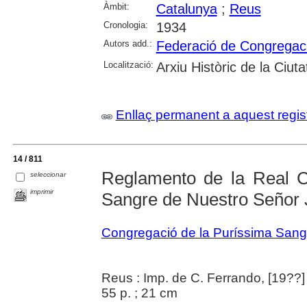
Àmbit:
Catalunya
;
Reus
Cronologia:
1934
Autors add.:
Federació de Congregac
Localització:
Arxiu Històric de la Ciut
Enllaç permanent a aquest regis
14 / 811
Reglamento de la Real C
seleccionar
imprimir
Sangre de Nuestro Señor 
Congregació de la Puríssima Sang 
Reus : Imp. de C. Ferrando, [19??]
55 p. ; 21 cm