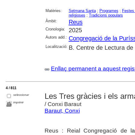
Matèries:
Setmana Santa
;
Programes
;
Festes 
religioses
;
Tradicions populars
Àmbit:
Reus
Cronologia:
2025
Autors add.:
Congregació de la Purís
Localització:
B. Centre de Lectura de
Enllaç permanent a aquest regis
4 / 811
Les Tres gràcies i els ar
seleccionar
imprimir
/ Conxi Baraut
Baraut, Conxi
Reus : Reial Congregació de l