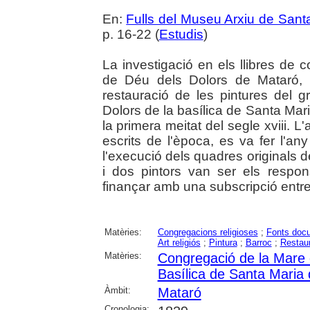
En:
Fulls del Museu Arxiu de Sant
p. 16-22 (
Estudis
)
La investigació en els llibres de
de Déu dels Dolors de Mataró,
restauració de les pintures del g
Dolors de la basílica de Santa Mar
la primera meitat del segle xviii. L
escrits de l'època, es va fer l'a
l'execució dels quadres originals d
i dos pintors van ser els respo
finançar amb una subscripció entr
Matèries:
Congregacions religioses
;
Fonts doc
Art religiós
;
Pintura
;
Barroc
;
Restaur
Matèries:
Congregació de la Mare 
Basílica de Santa Maria
Àmbit:
Mataró
Cronologia: