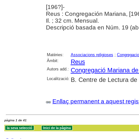
[196?]-
Reus : Congregación Mariana, [19
Il. ; 32 cm. Mensual.
Descripció basada en Núm. 19 (abr
Matèries:
Associacions religioses
;
Congregacio
Àmbit:
Reus
Autors add.:
Congregació Mariana de
Localització:
B. Centre de Lectura de
Enllaç permanent a aquest regis
pàgina 1 de 41