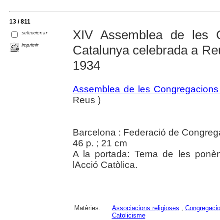
13 / 811
XIV Assemblea de les 
seleccionar
imprimir
Catalunya celebrada a Re
1934
Assemblea de les Congregacions
Reus )
Barcelona : Federació de Congreg
46 p. ; 21 cm
A la portada: Tema de les ponè
lAcció Catòlica.
Matèries:
Associacions religioses
;
Congregacio
Catolicisme