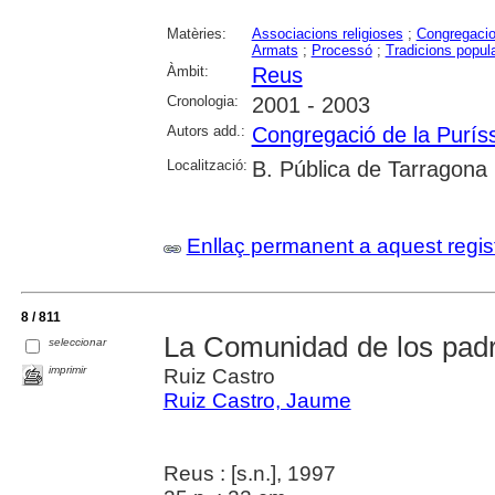
Matèries:
Associacions religioses
;
Congregacio
Armats
;
Processó
;
Tradicions popul
Àmbit:
Reus
Cronologia:
2001 - 2003
Autors add.:
Congregació de la Purís
Localització:
B. Pública de Tarragona
Enllaç permanent a aquest regis
8 / 811
La Comunidad de los pad
seleccionar
imprimir
Ruiz Castro
Ruiz Castro, Jaume
Reus : [s.n.], 1997