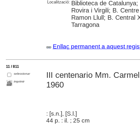
Localització:
Biblioteca de Catalunya;
Rovira i Virgili; B. Cent
Ramon Llull; B. Central 
Tarragona
Enllaç permanent a aquest regis
11 / 811
III centenario Mm. Carmel
seleccionar
imprimir
1960
: [s.n.], [S.l.]
44 p. : il. ; 25 cm