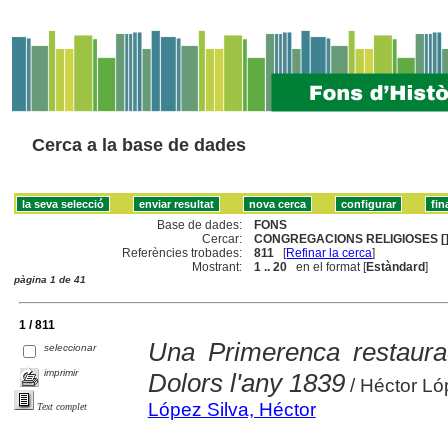
Cerca a la base de dades
Base de dades:
FONS
Cercar:
CONGREGACIONS RELIGIOSES [
Referències trobades:
811
[
Refinar la cerca
]
Mostrant:
1 .. 20
en el format [
Estàndard
]
pàgina 1 de 41
1 / 811
Una Primerenca restaurac
seleccionar
imprimir
Dolors l'any 1839
/ Héctor Ló
López Silva, Héctor
Text complet