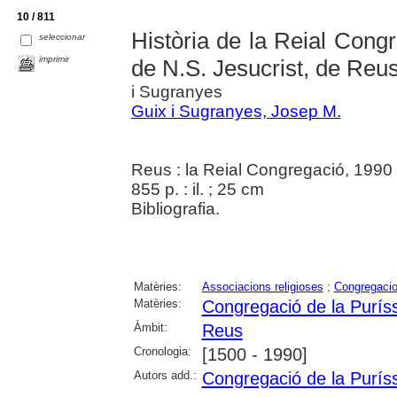
10 / 811
Història de la Reial Cong
seleccionar
imprimir
de N.S. Jesucrist, de Reu
i Sugranyes
Guix i Sugranyes, Josep M.
Reus : la Reial Congregació, 1990
855 p. : il. ; 25 cm
Bibliografia.
Matèries:
Associacions religioses
;
Congregacio
Matèries:
Congregació de la Purís
Àmbit:
Reus
Cronologia:
[1500 - 1990]
Autors add.:
Congregació de la Purís