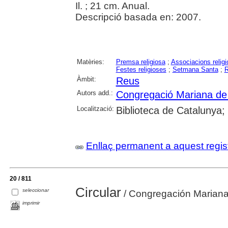
Il. ; 21 cm. Anual.
Descripció basada en: 2007.
Matèries:
Premsa religiosa
;
Associacions relig
Festes religioses
;
Setmana Santa
;
R
Àmbit:
Reus
Autors add.:
Congregació Mariana de
Localització:
Biblioteca de Catalunya;
Enllaç permanent a aquest regis
20 / 811
Circular
seleccionar
/ Congregación Marian
imprimir