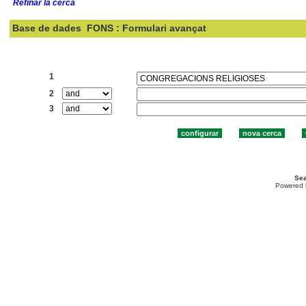
Refinar la cerca
Base de dades
FONS : Formulari avançat
Cercar:
1
2
3
Sea
Powered