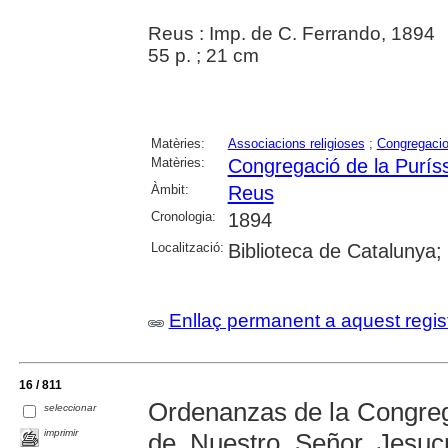
Reus : Imp. de C. Ferrando, 1894
55 p. ; 21 cm
Matèries:
Associacions religioses
;
Congregacio
Matèries:
Congregació de la Purís
Àmbit:
Reus
Cronologia:
1894
Localització:
Biblioteca de Catalunya;
Enllaç permanent a aquest regis
16 / 811
Ordenanzas de la Congreg
seleccionar
imprimir
de Nuestro Señor Jesucr