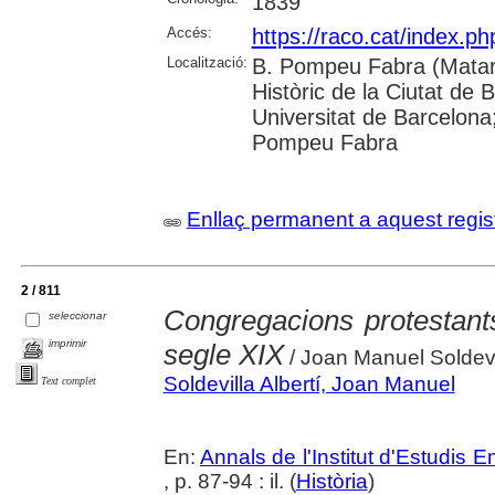
1839
Accés:
https://raco.cat/index.
Localització:
B. Pompeu Fabra (Mataró
Històric de la Ciutat de 
Universitat de Barcelona;
Pompeu Fabra
Enllaç permanent a aquest regis
2 / 811
Congregacions protestants
seleccionar
imprimir
segle XIX
/ Joan Manuel Soldevil
Soldevilla Albertí, Joan Manuel
Text complet
En:
Annals de l'Institut d'Estudis
, p. 87-94 : il. (
Història
)