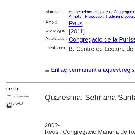
Matèries:
Associacions religioses
;
Congregacio
Armats
;
Processó
;
Tradicions popul
Àmbit:
Reus
Cronologia:
[2011]
Autors add.:
Congregació de la Purís
Localització:
B. Centre de Lectura de
Enllaç permanent a aquest regis
19 / 811
Quaresma, Setmana Santa
seleccionar
imprimir
200?-
Reus : Congregació Mariana de R