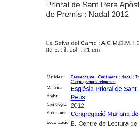
Prioral de Sant Pere Apòs
de Premis : Nadal 2012
La Selva del Camp : A.C.M.D.M. I S
83 p. : il. col. ; 21 cm
Matèries:
Pessebrisme
;
Certàmens
;
Nadal
;
Tr
Congregacions religioses
Matèries:
Església Prioral de San
Àmbit:
Reus
Cronologia:
2012
Autors add.:
Congregació Mariana de
Localització:
B. Centre de Lectura de