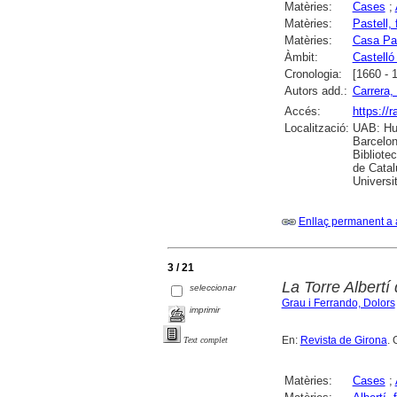
Matèries:
Cases
;
Matèries:
Pastell, 
Matèries:
Casa Pas
Àmbit:
Castelló
Cronologia:
[1660 - 
Autors add.:
Carrera, 
Accés:
https://
Localització:
UAB: Hum
Barcelon
Bibliote
de Catal
Universi
Enllaç permanent a 
3 / 21
La Torre Albertí
seleccionar
Grau i Ferrando, Dolors
imprimir
En:
Revista de Girona
. 
Text complet
Matèries:
Cases
;