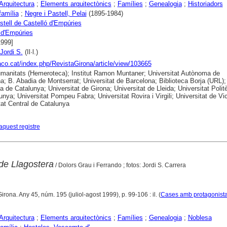
Arquitectura
;
Elements arquitectònics
;
Famílies
;
Genealogia
;
Historiadors
família
;
Negre i Pastell, Pelai
(1895-1984)
tell de Castelló d'Empúries
 d'Empúries
1999]
Jordi S.
(Il·l.)
raco.cat/index.php/RevistaGirona/article/view/103665
anitats (Hemeroteca); Institut Ramon Muntaner; Universitat Autònoma de
a; B. Abadia de Montserrat; Universitat de Barcelona; Biblioteca Borja (URL);
ca de Catalunya; Universitat de Girona; Universitat de Lleida; Universitat Polit
unya; Universitat Pompeu Fabra; Universitat Rovira i Virgili; Universitat de Vic
tat Central de Catalunya
aquest registre
 de Llagostera
/ Dolors Grau i Ferrando ; fotos: Jordi S. Carrera
Girona. Any 45, núm. 195 (juliol-agost 1999), p. 99-106 : il. (
Cases amb protagonist
Arquitectura
;
Elements arquitectònics
;
Famílies
;
Genealogia
;
Noblesa