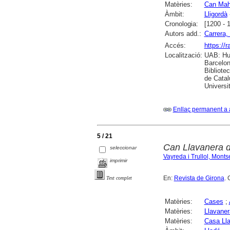
Matèries:
Can Maho
Àmbit:
Lligordà
Cronologia:
[1200 - 
Autors add.:
Carrera, 
Accés:
https://
Localització:
UAB: Hum
Barcelon
Bibliote
de Catal
Universi
Enllaç permanent a 
5 / 21
Can Llavanera d
seleccionar
Vayreda i Trullol, Monts
imprimir
En:
Revista de Girona
. 
Text complet
Matèries:
Cases
;
Matèries:
Llavaner
Matèries:
Casa Lla