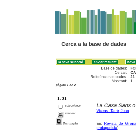
Cerca a la base de dades
Base de dades:
FO
Cercar:
CA
Referències trobades:
21
Mostrant:
1 .
pàgina 1 de 2
1 / 21
La Casa Sans o
seleccionar
Vicens i Tarré, Joan
imprimir
En:
Revista de Giron
Text complet
protagonista
)