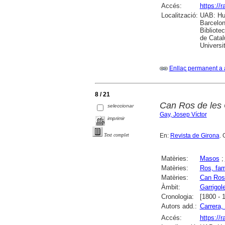
Accés:
https://
Localització:
UAB: Hum
Barcelon
Bibliote
de Catal
Universi
Enllaç permanent a 
8 / 21
Can Ros de les 
seleccionar
Gay, Josep Víctor
imprimir
En:
Revista de Girona
. 
Text complet
Matèries:
Masos
;
Matèries:
Ros, fam
Matèries:
Can Ros 
Àmbit:
Garrigol
Cronologia:
[1800 - 
Autors add.:
Carrera, 
Accés:
https://