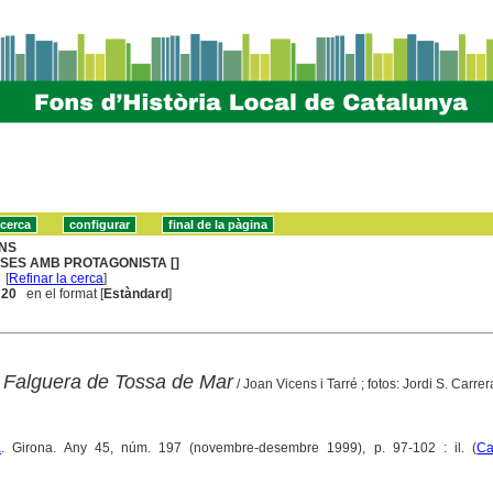
NS
SES AMB PROTAGONISTA []
[
Refinar la cerca
]
. 20
en el format [
Estàndard
]
 Falguera de Tossa de Mar
/ Joan Vicens i Tarré ; fotos: Jordi S. Carrer
a
. Girona. Any 45, núm. 197 (novembre-desembre 1999), p. 97-102 : il. (
C