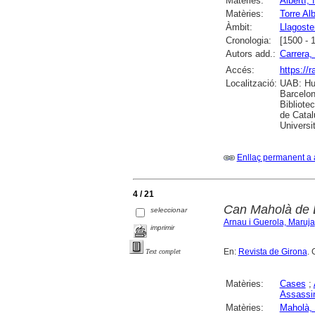
Matèries:
Albertí, 
Matèries:
Torre Al
Àmbit:
Llagoste
Cronologia:
[1500 - 
Autors add.:
Carrera, 
Accés:
https://
Localització:
UAB: Hum
Barcelon
Bibliote
de Catal
Universi
Enllaç permanent a 
4 / 21
Can Maholà de L
seleccionar
Arnau i Guerola, Maruja
imprimir
En:
Revista de Girona
. 
Text complet
Matèries:
Cases
;
Assassi
Matèries:
Maholà, 