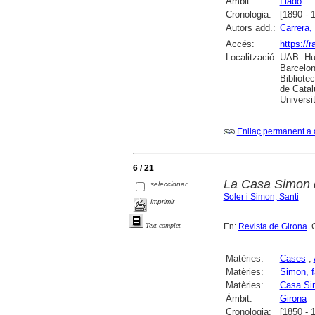
Àmbit:
Lladó
Cronologia:
[1890 - 
Autors add.:
Carrera, 
Accés:
https://
Localització:
UAB: Hum
Barcelon
Bibliote
de Catal
Universi
Enllaç permanent a 
6 / 21
La Casa Simon 
seleccionar
Soler i Simon, Santi
imprimir
En:
Revista de Girona
. 
Text complet
Matèries:
Cases
;
Matèries:
Simon, f
Matèries:
Casa Si
Àmbit:
Girona
Cronologia:
[1850 - 