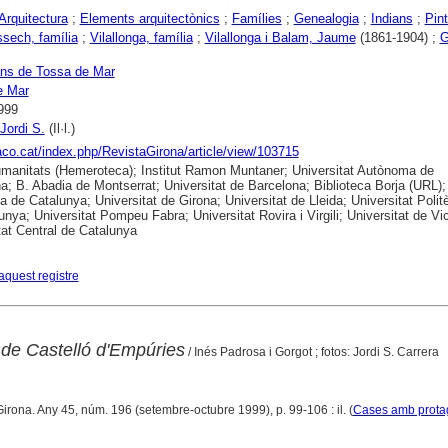
Arquitectura
;
Elements arquitectònics
;
Famílies
;
Genealogia
;
Indians
;
Pin
sech, família
;
Vilallonga, família
;
Vilallonga i Balam, Jaume
(1861-1904) ;
G
ns de Tossa de Mar
e Mar
999
Jordi S.
(Il·l.)
raco.cat/index.php/RevistaGirona/article/view/103715
anitats (Hemeroteca); Institut Ramon Muntaner; Universitat Autònoma de
a; B. Abadia de Montserrat; Universitat de Barcelona; Biblioteca Borja (URL);
ca de Catalunya; Universitat de Girona; Universitat de Lleida; Universitat Polit
unya; Universitat Pompeu Fabra; Universitat Rovira i Virgili; Universitat de Vic
tat Central de Catalunya
aquest registre
 de Castelló d'Empúries
/ Inés Padrosa i Gorgot ; fotos: Jordi S. Carrera
Girona. Any 45, núm. 196 (setembre-octubre 1999), p. 99-106 : il. (
Cases amb prota