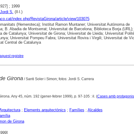
1927] ; 1999
Jordi S.
(Il·l.)
raco.cat/index.php/RevistaGirona/article/view/103075
anitats (Hemeroteca); Institut Ramon Muntaner; Universitat Autònoma de
a; B. Abadia de Montserrat; Universitat de Barcelona; Biblioteca Borja (URL);
ca de Catalunya; Universitat de Girona; Universitat de Lleida; Universitat Polit
unya; Universitat Pompeu Fabra; Universitat Rovira i Virgili; Universitat de Vic
tat Central de Catalunya
aquest registre
de Girona
/ Santi Soler i Simon; fotos: Jordi S. Carrera
Girona. Any 45, núm. 192 (gener-febrer 1999), p. 97-105 : il. (
Cases amb protagonis
Arquitectura
;
Elements arquitectònics
;
Famílies
;
Alcaldes
amília
mon de Girona
1999]