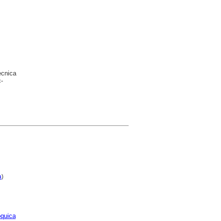
ècnica
-
a
)
quica