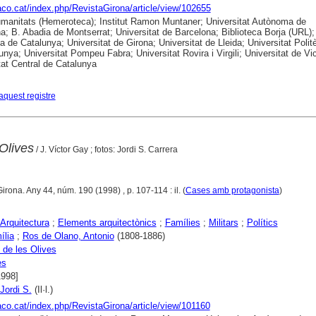
raco.cat/index.php/RevistaGirona/article/view/102655
anitats (Hemeroteca); Institut Ramon Muntaner; Universitat Autònoma de
a; B. Abadia de Montserrat; Universitat de Barcelona; Biblioteca Borja (URL);
ca de Catalunya; Universitat de Girona; Universitat de Lleida; Universitat Polit
unya; Universitat Pompeu Fabra; Universitat Rovira i Virgili; Universitat de Vic
tat Central de Catalunya
aquest registre
Olives
/ J. Víctor Gay ; fotos: Jordi S. Carrera
Girona. Any 44, núm. 190 (1998) , p. 107-114 : il. (
Cases amb protagonista
)
Arquitectura
;
Elements arquitectònics
;
Famílies
;
Militars
;
Polítics
ília
;
Ros de Olano, Antonio
(1808-1886)
de les Olives
es
1998]
Jordi S.
(Il·l.)
raco.cat/index.php/RevistaGirona/article/view/101160