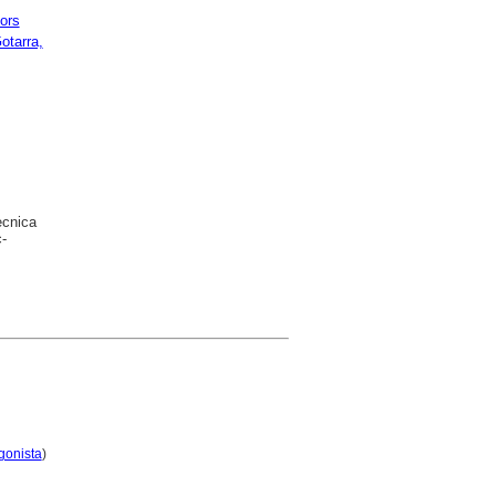
tors
otarra,
ècnica
-
gonista
)