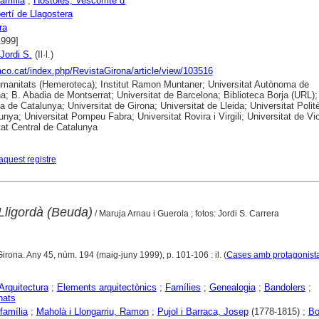
família
;
Hostoles, Vescomte d'
bertí de Llagostera
ra
1999]
Jordi S.
(Il·l.)
raco.cat/index.php/RevistaGirona/article/view/103516
anitats (Hemeroteca); Institut Ramon Muntaner; Universitat Autònoma de
a; B. Abadia de Montserrat; Universitat de Barcelona; Biblioteca Borja (URL);
ca de Catalunya; Universitat de Girona; Universitat de Lleida; Universitat Polit
unya; Universitat Pompeu Fabra; Universitat Rovira i Virgili; Universitat de Vic
tat Central de Catalunya
aquest registre
ligordà (Beuda)
/ Maruja Arnau i Guerola ; fotos: Jordi S. Carrera
Girona. Any 45, núm. 194 (maig-juny 1999), p. 101-106 : il. (
Cases amb protagonist
Arquitectura
;
Elements arquitectònics
;
Famílies
;
Genealogia
;
Bandolers
;
nats
família
;
Maholà i Llongarriu, Ramon
;
Pujol i Barraca, Josep
(1778-1815) ;
Bo