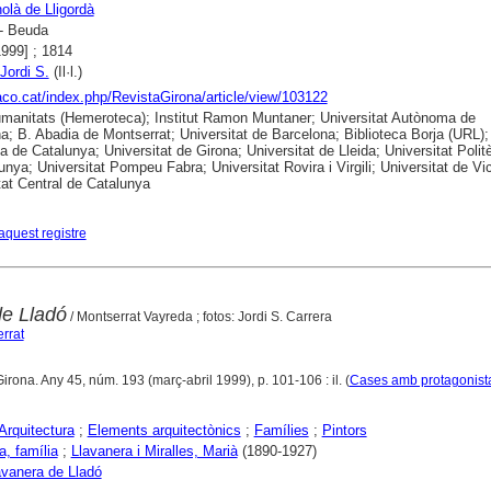
là de Lligordà
- Beuda
1999] ; 1814
Jordi S.
(Il·l.)
raco.cat/index.php/RevistaGirona/article/view/103122
anitats (Hemeroteca); Institut Ramon Muntaner; Universitat Autònoma de
a; B. Abadia de Montserrat; Universitat de Barcelona; Biblioteca Borja (URL);
ca de Catalunya; Universitat de Girona; Universitat de Lleida; Universitat Polit
unya; Universitat Pompeu Fabra; Universitat Rovira i Virgili; Universitat de Vic
tat Central de Catalunya
aquest registre
e Lladó
/ Montserrat Vayreda ; fotos: Jordi S. Carrera
errat
Girona. Any 45, núm. 193 (març-abril 1999), p. 101-106 : il. (
Cases amb protagonist
Arquitectura
;
Elements arquitectònics
;
Famílies
;
Pintors
a, família
;
Llavanera i Miralles, Marià
(1890-1927)
vanera de Lladó