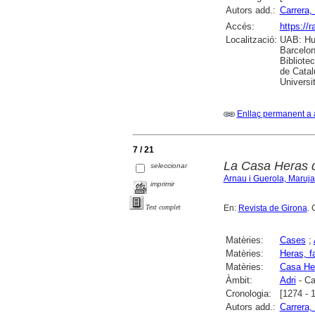
Autors add.:
Carrera, 
Accés:
https://
Localització:
UAB: Hum
Barcelon
Bibliote
de Catal
Universi
Enllaç permanent a 
7 / 21
La Casa Heras d
seleccionar
Arnau i Guerola, Maruja
imprimir
En:
Revista de Girona
. 
Text complet
Matèries:
Cases
;
Matèries:
Heras, f
Matèries:
Casa Her
Àmbit:
Adri
- Ca
Cronologia:
[1274 - 
Autors add.:
Carrera, 