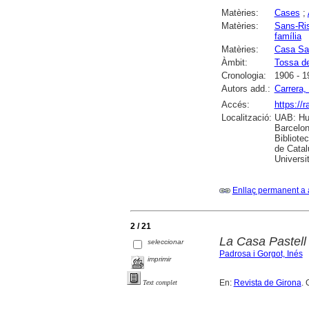
Matèries:
Cases
;
Matèries:
Sans-Ris
família
Matèries:
Casa Sa
Àmbit:
Tossa d
Cronologia:
1906 - 1
Autors add.:
Carrera, 
Accés:
https://
Localització:
UAB: Hum
Barcelon
Bibliote
de Catal
Universi
Enllaç permanent a 
2 / 21
La Casa Pastell
seleccionar
Padrosa i Gorgot, Inés
imprimir
En:
Revista de Girona
. 
Text complet