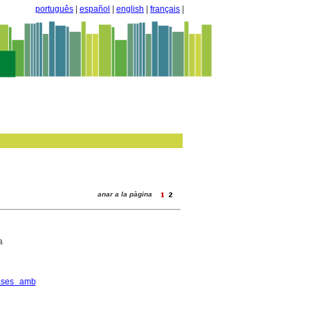
português
|
español
|
english
|
français
|
anar a la pàgina
a
ases amb