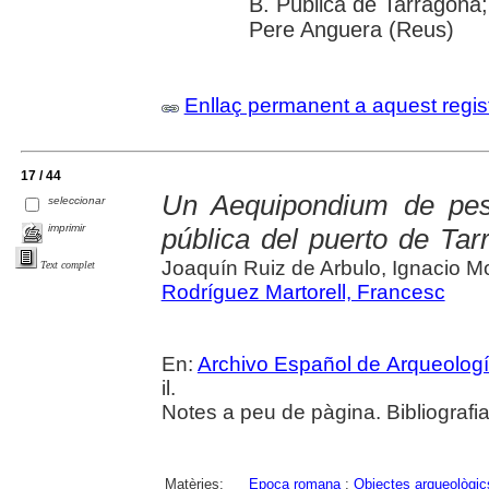
B. Pública de Tarragona;
Pere Anguera (Reus)
Enllaç permanent a aquest regis
17 / 44
Un Aequipondium de pes
seleccionar
imprimir
pública del puerto de Tar
Joaquín Ruiz de Arbulo, Ignacio M
Text complet
Rodríguez Martorell, Francesc
En:
Archivo Español de Arqueolog
il.
Notes a peu de pàgina. Bibliografi
Matèries:
Epoca romana
;
Objectes arqueològic