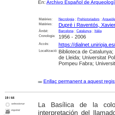
En:
Archivo Español de Arqueolog
Matèries:
Necrologia
;
Prehistoriadors
;
Arqueòl
Matèries:
Dupré i Raventós, Xavie
Àmbit:
Barcelona
;
Catalunya
;
Itàlia
Cronologia:
1956 - 2006
Accés:
https://dialnet.unirioja.
Localització:
Biblioteca de Catalunya; 
de Lleida; Universitat Po
Pompeu Fabra; Universitat
Enllaç permanent a aquest regis
19 / 44
La Basílica de la col
seleccionar
imprimir
interpretación del llama