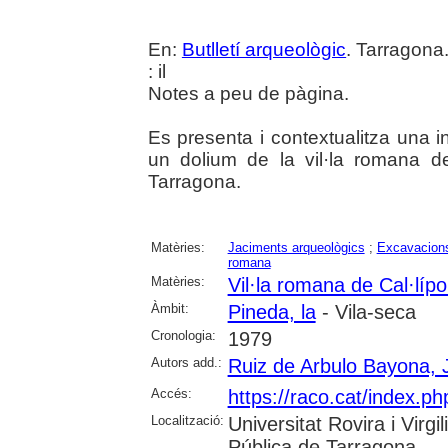
En:
Butlletí arqueològic
. Tarragona
: il
Notes a peu de pàgina.
Es presenta i contextualitza una i
un dolium de la vil·la romana de
Tarragona.
Matèries:
Jaciments arqueològics
;
Excavacions
romana
Matèries:
Vil·la romana de Cal·lípo
Àmbit:
Pineda, la
- Vila-seca
Cronologia:
1979
Autors add.:
Ruiz de Arbulo Bayona, 
Accés:
https://raco.cat/index.ph
Localització:
Universitat Rovira i Virg
Pública de Tarragona