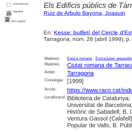
Els Edificis públics de Tàr
seleccionar
imprimir
Ruiz de Arbulo Bayona, Joaquin
Text complet
En:
Kesse: butlletí del Cercle d'Es
Tarragona, núm. 28 (abril 1999), p. 1
Matèries:
Epoca romana
;
Estructures arqueolò
Matèries:
Ciutat romana de Tarrac
Àmbit:
Tarragona
Cronologia:
[1999]
Accés:
https://www.raco.cat/ind
Localització:
Biblioteca de Catalunya;
Universitat de Barcelona; 
Històric de Sabadell; B.
Ventura Gassol (Calafell)
Popular de Valls; B. Públ