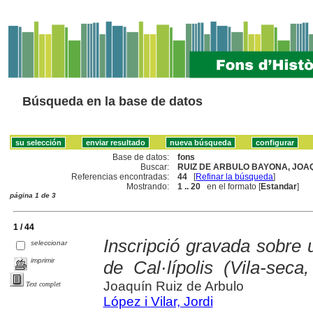
Búsqueda en la base de datos
Base de datos:
fons
Buscar:
RUIZ DE ARBULO BAYONA, JOAQ
Referencias encontradas:
44
[
Refinar la búsqueda
]
Mostrando:
1 .. 20
en el formato [
Estandar
]
página 1 de 3
1 / 44
Inscripció gravada sobre 
seleccionar
imprimir
de Cal·lípolis (Vila-seca
Joaquín Ruiz de Arbulo
Text complet
López i Vilar, Jordi