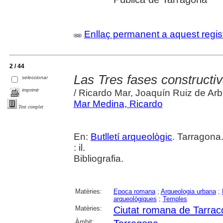
Enllaç permanent a aquest regis
2 / 44
Las Tres fases constructiv
seleccionar
imprimir
/ Ricardo Mar, Joaquín Ruiz de Arb
Mar Medina, Ricardo
Text complet
En:
Butlletí arqueològic
. Tarragona
: il.
Bibliografia.
Matèries:
Epoca romana
;
Arqueologia urbana
;
arqueològiques
;
Temples
Matèries:
Ciutat romana de Tarrac
Àmbit: