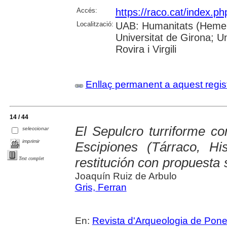
Accés:
https://raco.cat/index.p
Localització:
UAB: Humanitats (Hemero
Universitat de Girona; U
Rovira i Virgili
Enllaç permanent a aquest regis
14 / 44
El Sepulcro turriforme c
seleccionar
imprimir
Escipiones (Tárraco, Hi
restitución con propuesta
Text complet
Joaquín Ruiz de Arbulo
Gris, Ferran
En:
Revista d'Arqueologia de Pone