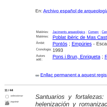
En:
Archivo español de arqueologí
Matèries:
Jaciments arqueològics
;
Comerç
;
Cer
Matèries:
Poblat ibèric de Mas Cast
Àmbit:
Pontós
;
Empúries
- Escal
Cronologia:
1993
Autors
Pons i Brun, Enriqueta
;
R
add.:
Enllaç permanent a aquest regis
11 / 44
Santuarios y fortalezas:
seleccionar
imprimir
helenización y romaniza