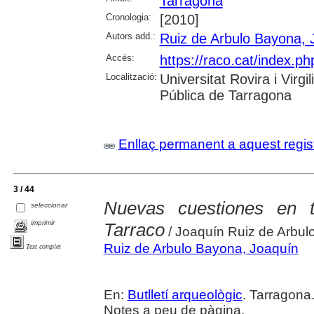
Tarragona
Cronologia:
[2010]
Autors add.:
Ruiz de Arbulo Bayona, 
Accés:
https://raco.cat/index.ph
Localització:
Universitat Rovira i Virg
Pública de Tarragona
Enllaç permanent a aquest regis
3 / 44
Nuevas cuestiones en t
seleccionar
imprimir
Tarraco
/ Joaquín Ruiz de Arbul
Ruiz de Arbulo Bayona, Joaquín
Text complet
En:
Butlletí arqueològic
. Tarragona.
Notes a peu de pàgina.