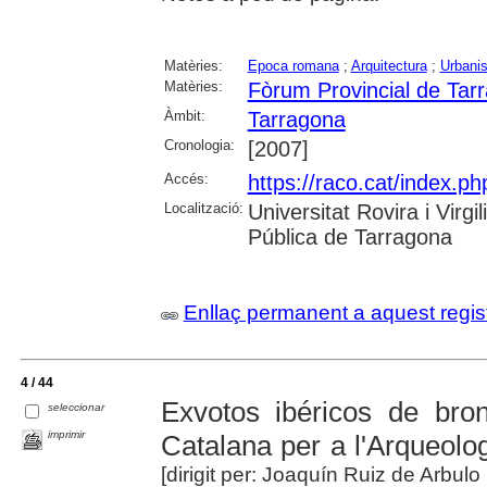
Matèries:
Epoca romana
;
Arquitectura
;
Urbani
Matèries:
Fòrum Provincial de Tar
Àmbit:
Tarragona
Cronologia:
[2007]
Accés:
https://raco.cat/index.ph
Localització:
Universitat Rovira i Virg
Pública de Tarragona
Enllaç permanent a aquest regis
4 / 44
Exvotos ibéricos de bro
seleccionar
imprimir
Catalana per a l'Arqueolog
[dirigit per: Joaquín Ruiz de Arbul