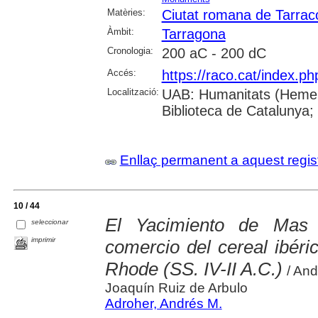
Matèries:
Ciutat romana de Tarrac
Àmbit:
Tarragona
Cronologia:
200 aC - 200 dC
Accés:
https://raco.cat/index.p
Localització:
UAB: Humanitats (Hemero
Biblioteca de Catalunya;
Enllaç permanent a aquest regis
10 / 44
El Yacimiento de Mas 
seleccionar
imprimir
comercio del cereal ibér
Rhode (SS. IV-II A.C.)
/ And
Joaquín Ruiz de Arbulo
Adroher, Andrés M.