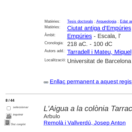
Matèries:
Tesis doctorals
;
Arqueologia
;
Edat a
Matèries:
Ciutat antiga d'Empúries
Àmbit:
Empúries
- Escala, l'
Cronologia:
218 aC. - 100 dC
Autors add.:
Tarradell i Mateu, Miquel
Localització:
Universitat de Barcelona
Enllaç permanent a aquest regis
8 / 44
L'Aigua a la colònia Tarra
seleccionar
imprimir
Arbulo
Remolà i Vallverdú, Josep Anton
Text complet