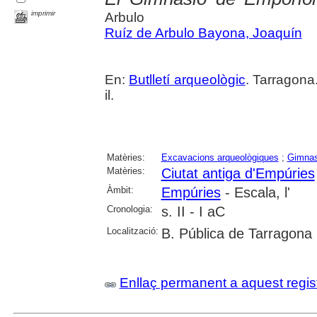
imprimir
Arbulo
Ruíz de Arbulo Bayona, Joaquín
En:
Butlletí arqueològic
. Tarragona
il.
Matèries:
Excavacions arqueològiques
;
Gimna
Matèries:
Ciutat antiga d'Empúries
Àmbit:
Empúries
- Escala, l'
Cronologia:
s. II - I aC
Localització:
B. Pública de Tarragona
Enllaç permanent a aquest regis