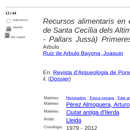
13 / 44
Recursos alimentaris en 
seleccionar
imprimir
de Santa Cecília dels Alti
- Pallars Jussà) Primere
Text complet
Arbulo
Ruiz de Arbulo Bayona, Joaquin
En:
Revista d'Arqueologia de Pon
il. (
Dossier
)
Matèries:
Historiadors
;
Epoca romana
;
Edat an
Matèries:
Pérez Almoguera, Arturo
Matèries:
Ciutat antiga d'Ilerda
Àmbit:
Lleida
Cronologia:
1979 - 2012