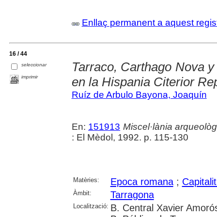
Enllaç permanent a aquest regis
16 / 44
Tarraco, Carthago Nova y 
seleccionar
imprimir
en la Hispania Citerior Re
Ruíz de Arbulo Bayona, Joaquín
En:
151913
Miscel·lània arqueolò
: El Mèdol, 1992. p. 115-130
Matèries:
Epoca romana
;
Capitalit
Àmbit:
Tarragona
Localització:
B. Central Xavier Amorós