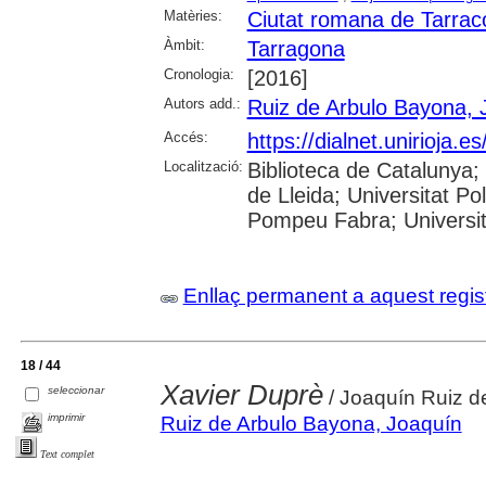
Matèries:
Ciutat romana de Tarrac
Àmbit:
Tarragona
Cronologia:
[2016]
Autors add.:
Ruiz de Arbulo Bayona, 
Accés:
https://dialnet.unirioja.
Localització:
Biblioteca de Catalunya; 
de Lleida; Universitat Po
Pompeu Fabra; Universitat
Enllaç permanent a aquest regis
18 / 44
Xavier Duprè
seleccionar
/ Joaquín Ruiz d
imprimir
Ruiz de Arbulo Bayona, Joaquín
Text complet