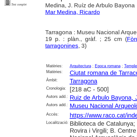
Medina, J. Ruíz de Arbulo Bayona
Text complet
Mar Medina, Ricardo
Tarragona : Museu Nacional Arque
19 p. : plàn., gràf. ; 25 cm (
Fòr
tarragonines
, 3)
Matèries:
Arquitectura
;
Epoca romana
;
Temple
Matèries:
Ciutat romana de Tarrac
Àmbit:
Tarragona
Cronologia:
[218 aC - 500]
Autors add.:
Ruiz de Arbulo Bayona, 
Autors add.:
Museu Nacional Arqueol
Accés:
https://www.raco.cat/ind
Localització:
Biblioteca de Catalunya; 
Rovira i Virgili; B. Cen