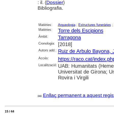
: il. (
Dossier
)
Bibliografia.
Matèries:
Arqueologia
;
Estructures funeràries
;
Matèries:
Torre dels Escipions
Àmbit:
Tarragona
Cronologia:
[2018]
Autors add.:
Ruiz de Arbulo Bayona, 
Accés:
https://raco.cat/index.p
Localització:
UAB: Humanitats (Hemero
Universitat de Girona; U
Rovira i Virgili
Enllaç permanent a aquest regis
15 / 44