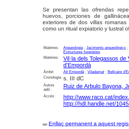
Se presentan las ofrendas repe
huevos, porciones de gallináce
exteriores de dos villas romanas
como un ritual expiatorio y lustral
Matèries:
Arqueologia
;
Jaciments arqueològics
Estructures funeràries
Matèries:
Vil·la dels Tolegassos de
d'Empordà
Àmbit:
Alt Empordà
;
Viladamat
;
Bellcaire d'
Cronologia:
s. III dC
Autors
Ruiz de Arbulo Bayona, J
add.:
Accés:
http://www.raco.cat/index
http://hdl.handle.net/104
Enllaç permanent a aquest regis