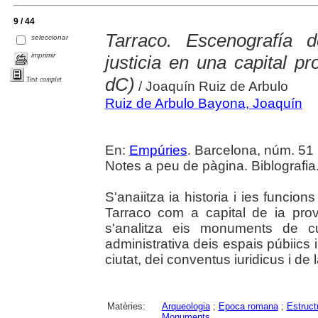
9 / 44
Tarraco. Escenografía d
seleccionar
imprimir
justicia en una capital pr
dC)
Text complet
/ Joaquín Ruiz de Arbulo
Ruiz de Arbulo Bayona, Joaquín
En:
Empúries
. Barcelona, núm. 51 (
Notes a peu de pàgina. Biblografia
S'anaiitza ia historia i ies funcion
Tarraco com a capital de ia provi
s'analitza eis monuments de cult
administrativa deis espais púbiics i,
ciutat, dei conventus iuridicus i de 
Matèries:
Arqueologia
;
Epoca romana
;
Estruct
Monuments