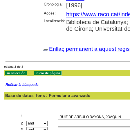
Cronologia:
[1996]
Accés:
https://www.raco.cat/ind
Localització:
Biblioteca de Catalunya; 
de Girona; Universitat de 
Enllaç permanent a aquest regis
página 1 de 3
Refinar la búsqueda
Base de datos
fons : Formulario avanzado
Buscar:
1
2
3