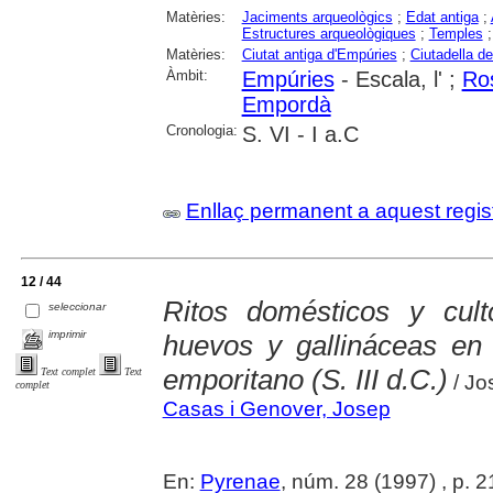
Matèries:
Jaciments arqueològics
;
Edat antiga
;
Estructures arqueològiques
;
Temples
Matèries:
Ciutat antiga d'Empúries
;
Ciutadella d
Àmbit:
Empúries
- Escala, l' ;
Ro
Empordà
Cronologia:
S. VI - I a.C
Enllaç permanent a aquest regis
12 / 44
Ritos domésticos y cult
seleccionar
imprimir
huevos y gallináceas en v
emporitano (S. III d.C.)
Text complet
Text
/ Jo
complet
Casas i Genover, Josep
En:
Pyrenae
, núm. 28 (1997) , p. 