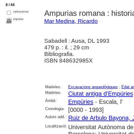
6 / 44
Ampurias romana : historia
seleccionar
imprimir
Mar Medina, Ricardo
Sabadell : Ausa, DL 1993
479 p. : il. ; 29 cm
Bibliografia.
ISBN 848632985X
Matèries:
Excavacions arqueològiques
;
Edat an
Matèries:
Ciutat antiga d'Empúries
Àmbit:
Empúries
- Escala, l'
Cronologia:
[0000 - 1993]
Autors add.:
Ruiz de Arbulo Bayona, 
Localització:
Universitat Autònoma de 
Barcelona; Universitat de