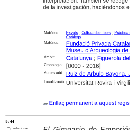
interpretación. También se recoge 
de la investigación, haciéndonos e
Matèries:
Exvots
;
Cultura dels ibers
;
Pràctica 
Catàlegs
Matèries:
Fundació Privada Catalan
Museu d'Arqueologia de
Àmbit:
Catalunya
;
Figuerola d
Cronologia:
[0000 - 2016]
Autors add.:
Ruiz de Arbulo Bayona, 
Localització:
Universitat Rovira i Virgili
Enllaç permanent a aquest regis
5 / 44
El Gimnasio de Emporión
seleccionar