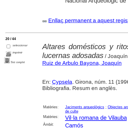
Nacional Arqueològic de
Enllaç permanent a aquest regis
20 / 44
Altares domésticos y rito
seleccionar
imprimir
lucernas adosadas
/ Joaquín
Ruiz de Arbulo Bayona, Joaquín
Text complet
En:
Cypsela
. Girona, núm. 11 (1996)
Bibliografia. Resum en anglès.
Matèries:
Jaciments arqueològics
;
Objectes ar
de culte
Matèries:
Vil·la romana de Vilauba
Àmbit:
Camós