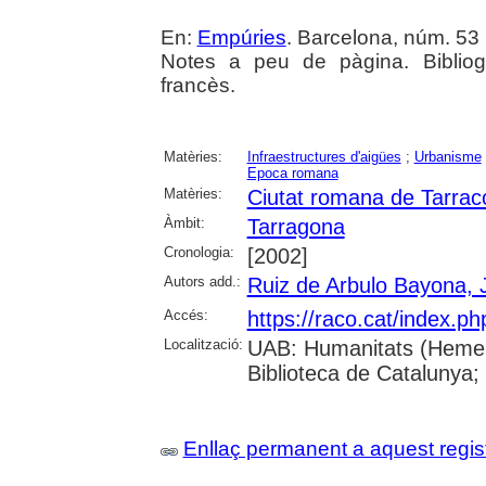
En:
Empúries
. Barcelona, núm. 53 (
Notes a peu de pàgina. Bibliog
francès.
Matèries:
Infraestructures d'aigües
;
Urbanisme
Epoca romana
Matèries:
Ciutat romana de Tarrac
Àmbit:
Tarragona
Cronologia:
[2002]
Autors add.:
Ruiz de Arbulo Bayona, 
Accés:
https://raco.cat/index.p
Localització:
UAB: Humanitats (Hemero
Biblioteca de Catalunya;
Enllaç permanent a aquest regis