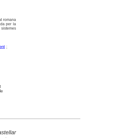
tat romana
ada per la
s sistemes
ent
;
t
de
stellar