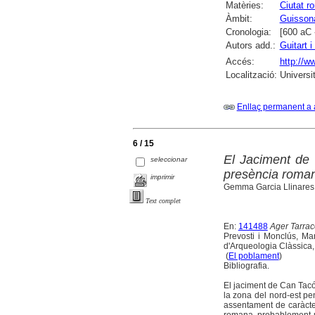
Matèries:
Ciutat r
Àmbit:
Guisson
Cronologia:
[600 aC 
Autors add.:
Guitart 
Accés:
http://w
Localització:
Universi
Enllaç permanent a 
6 / 15
El Jaciment de 
seleccionar
presència romana
imprimir
Gemma Garcia Llinares,
Text complet
En:
141488
Ager Tarraco
Prevosti i Monclús, Mart
d'Arqueologia Clàssica,
(
El poblament
)
Bibliografia.
El jaciment de Can Tacó,
la zona del nord-est pe
assentament de caràcter
romana, probablement u