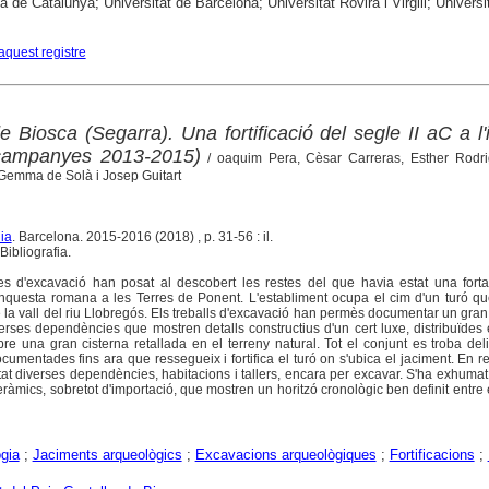
ca de Catalunya; Universitat de Barcelona; Universitat Rovira i Virgili; Univer
aquest registre
e Biosca (Segarra). Una fortificació del segle II aC a l'i
campanyes 2013-2015)
/ oaquim Pera, Cèsar Carreras, Esther Rodri
Gemma de Solà i Josep Guitart
ia
. Barcelona. 2015-2016 (2018) , p. 31-56 : il.
ibliografia.
 d'excavació han posat al descobert les restes del que havia estat una forta
nquesta romana a les Terres de Ponent. L'establiment ocupa el cim d'un turó q
la vall del riu Llobregós. Els treballs d'excavació han permès documentar un gran 
erses dependències que mostren detalls constructius d'un cert luxe, distribuïdes
obre una gran cisterna retallada en el terreny natural. Tot el conjunt es troba del
umentades fins ara que ressegueix i fortifica el turó on s'ubica el jaciment. En re
t diverses dependències, habitacions i tallers, encara per excavar. S'ha exhuma
eràmics, sobretot d'importació, que mostren un horitzó cronològic ben definit entre e
gia
;
Jaciments arqueològics
;
Excavacions arqueològiques
;
Fortificacions
;