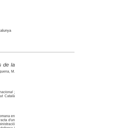
talunya
s de la
quena, M.
rnacional
;
tut Català
 romana en
racta d'un
inistració
 defensa i