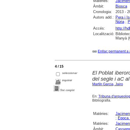
Matèries:
Jaciment
Àmbit:
Biosca
Cronologia:
2013 - 2
Autors add.:
Pera i I
Núria
;
P
Accés:
http://h
Localització:
Bibliote
Manyà (
Enllaç permanent a 
4 / 15
El Poblat ibero
seleccionar
del segle i aC a
imprimir
Martín Garcia, Jairo
Text complet
En:
Tribuna d'arqueolog
Bibliografia.
Matèries:
Jaciment
;
Epoca 
Matèries:
Jaciment
Àmbit:
Casserr