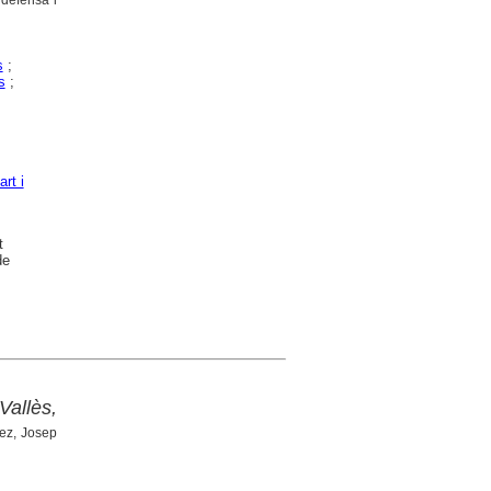
s
;
s
;
art i
t
de
Vallès,
ez, Josep