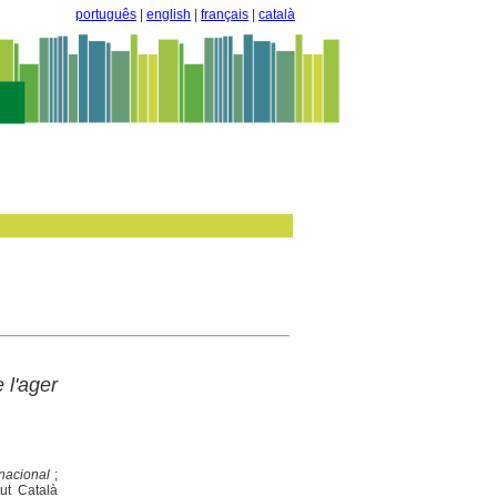
português
|
english
|
français
|
català
 l'ager
rnacional
;
tut Català