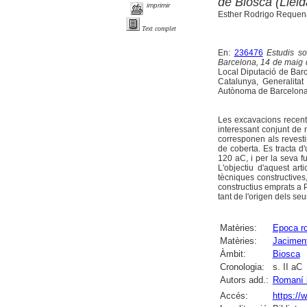
de Biosca (Lleid
imprimir
Esther Rodrigo Requena
Text complet
En:
236476
Estudis so
Barcelona, 14 de maig 
Local Diputació de Bar
Catalunya, Generalitat
Autònoma de Barcelona, 
Les excavacions recent
interessant conjunt de m
corresponen als revesti
de coberta. Es tracta d'
120 aC, i per la seva f
L'objectiu d'aquest ar
tècniques constructives
constructius emprats a Pu
tant de l'origen dels se
Matèries:
Epoca r
Matèries:
Jaciment
Àmbit:
Biosca
Cronologia:
s. II aC
Autors add.:
Romaní i
Accés:
https: