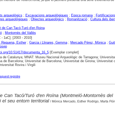
s arqueològics
;
Excavacions arqueològiques
;
Epoca romana
;
Fortificacion
res arqueològiques
;
Objectes arqueològics
;
Romanització
;
Cultura dels iber
 de Can Tacó-Turó d'en Roina
ó
;
Montornès del Vallès
 - 1aC]; [2003 - 2010]
i Requena, Esther
;
Garcia i Llinares, Gemma
;
Mercado Pérez, Mònica
;
Guit
Josep
doi.org/10.51417/documenta_16_5
[Exemplar complet]
ca de Catalunya; MNAT: Museu Nacional Arqueològic de Tarragona; Universita
 de Barcelona; Universitat de Barcelona; Universitat de Girona; Universitat 
niversitat Rovira i Virgili
aquest registre
de Can Tacó/Turó d'en Roïna (Montmeló-Montornès del 
i el seu entorn territorial
/ Mónica Mercado, Esther Rodrigo, Marta Flór