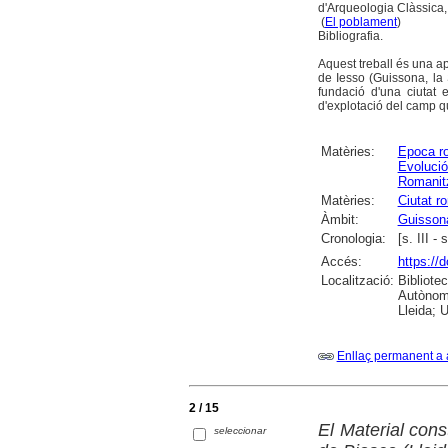
d'Arqueologia Clàssica,
(
El poblament
)
Bibliografia.
Aquest treball és una apr
de Iesso (Guissona, la
fundació d'una ciutat 
d'explotació del camp q
Matèries:
Epoca r
Evolució
Romanit
Matèries:
Ciutat r
Àmbit:
Guisson
Cronologia:
[s. III -
Accés:
https://
Localització:
Bibliote
Autònoma
Lleida; U
Enllaç permanent a 
2 / 15
El Material const
seleccionar