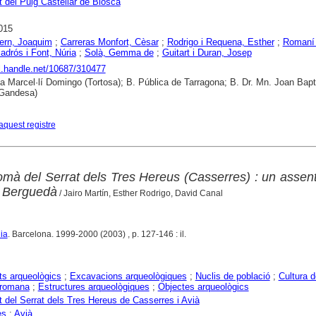
 del Puig Castellar de Biosca
015
sern, Joaquim
;
Carreras Monfort, Cèsar
;
Rodrigo i Requena, Esther
;
Romaní 
adrós i Font, Núria
;
Solà, Gemma de
;
Guitart i Duran, Josep
dl.handle.net/10687/310477
ca Marcel·lí Domingo (Tortosa); B. Pública de Tarragona; B. Dr. Mn. Joan Bapt
Gandesa)
aquest registre
romà del Serrat dels Tres Hereus (Casserres) : un asse
l Berguedà
/ Jairo Martín, Esther Rodrigo, David Canal
ia
. Barcelona. 1999-2000 (2003) , p. 127-146 : il.
s arqueològics
;
Excavacions arqueològiques
;
Nuclis de població
;
Cultura d
romana
;
Estructures arqueològiques
;
Objectes arqueològics
 del Serrat dels Tres Hereus de Casserres i Avià
es
;
Avià