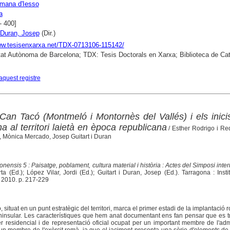
omana d'Iesso
a
- 400]
i Duran, Josep
(Dir.)
ww.tesisenxarxa.net/TDX-0713106-115142/
tat Autònoma de Barcelona; TDX: Tesis Doctorals en Xarxa; Biblioteca de Ca
aquest registre
Can Tacó (Montmeló i Montornès del Vallés) i els inici
 al territori laietà en època republicana
/ Esther Rodrigo i Re
 Mònica Mercado, Josep Guitart i Duran
nensis 5 : Paisatge, poblament, cultura material i història : Actes del Simposi inte
a (Ed.); López Vilar, Jordi (Ed.); Guitart i Duran, Josep (Ed.). Tarragona : Insti
 2010. p. 217-229
 situat en un punt estratègic del territori, marca el primer estadi de la implantació
ninsular. Les característiques que hem anat documentant ens fan pensar que es t
 residencial i de representació oficial ocupat per un important membre de l'adm
n membre de l'exèrcit romà, ja que el jaciment presenta una sèrie d'elements de