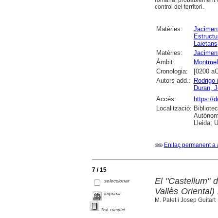
control del territori.
Matèries:
Jaciment
Estructu
Laietans
Matèries:
Jaciment
Àmbit:
Montmel
Cronologia:
[0200 aC
Autors add.:
Rodrigo 
Duran, 
Accés:
https://
Localització:
Bibliote
Autònoma
Lleida; U
Enllaç permanent a 
7 / 15
El "Castellum" 
seleccionar
Vallès Oriental) 
imprimir
M. Palet i Josep Guitart
Text complet