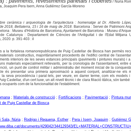
a) : paviments, revestiments parietals i cobertes
/ Núria Rom
, Joaquim Pera Isern, Anna Gutiérrez García-Moreno
bre ceràmica i arqueologia de l'arquitectura : homenatge al Dr. Alberto López
de 2018, Bellaterra, 15 i 16 de maig de 2018
. Barcelona : Servei de Patrimoni Arq
celona : Museu d'Història de Barcelona, Ajuntament de Barcelona : Museu d'Arqu
 de Catalunya : Departament de Ciències de l'Antiguitat i de l'Edat Mitjana Un
2020. p. 391-403 : il
s a la fortalesa romanorepublicana de Puig Castellar de Biosca han permès rec
aterials constructius, majoritàriament procedents de l'edifici central de l'assent
ments interiors de les seves estances principals (paviments i pintures murals) i 
uns materials especialment rellevants, per la cronologia de l'assentament, entre e
unció, un punt de control militar i administratiu del moment inicial de la conques
ticle és presentar una primera aproximació a aquest conjunt, analitzar-ne els m
, la seva procedència i paral·lels, per veure, en darrer terme, com els models i
ig Castellar, d'un cert luxe, un alt nivell tècnic i de clara filiació itàlica, són també
us ocupants com de la funcionalitat de l'establiment.
omana
;
Materials de construcció
;
Fortificacions
;
Pavimentació
;
Pintura mur
 de Puig Castellar de Biosca
 Sala, Núria
;
Rodrigo i Requena, Esther
;
Pera i Isern, Joaquim
;
Gutiérrez 
//www.diba.cat/documents/429042/344129343/EL+MATERIAL+CONSTRU