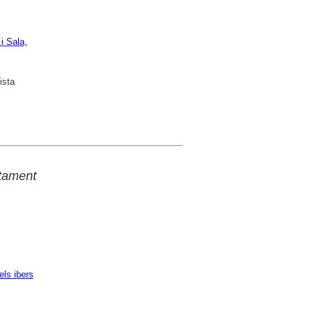
i Sala,
ista
ntament
els ibers