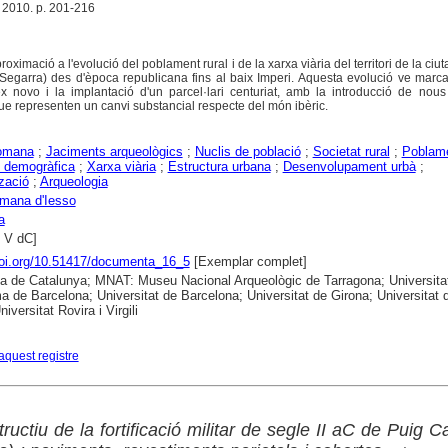
 2010. p. 201-216
oximació a l'evolució del poblament rural i de la xarxa viària del territori de la ciu
 Segarra) des d'època republicana fins al baix Imperi. Aquesta evolució ve marc
ex novo i la implantació d'un parcel·lari centuriat, amb la introducció de nou
ue representen un canvi substancial respecte del món ibèric.
omana
;
Jaciments arqueològics
;
Nuclis de població
;
Societat rural
;
Poblam
 demogràfica
;
Xarxa viària
;
Estructura urbana
;
Desenvolupament urbà
;
zació
;
Arqueologia
omana d'Iesso
a
 s V dC]
doi.org/10.51417/documenta_16_5
[Exemplar complet]
ca de Catalunya; MNAT: Museu Nacional Arqueològic de Tarragona; Universita
 de Barcelona; Universitat de Barcelona; Universitat de Girona; Universitat 
niversitat Rovira i Virgili
aquest registre
ructiu de la fortificació militar de segle II aC de Puig Ca