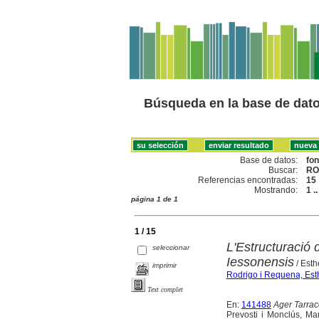
Búsqueda en la base de dat
Base de datos:
fo
Buscar:
RO
Referencias encontradas:
15
Mostrando:
1 .
página 1 de 1
1 / 15
L'Estructuració d
seleccionar
Iessonensis
/ Esth
imprimir
Rodrigo i Requena, Est
Text complet
En:
141488
Ager Tarraco
Prevosti i Monclús, Mart