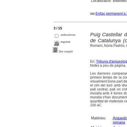
Localització:
Bibliote
Enllaç permanent a 
3 / 15
Puig Castellar d
seleccionar
de Catalunya (
imprimir
Romaní, Núria Padrós, 
Text complet
En:
Tribuna d'arqueolog
Notes a peu de pàgina. B
Les darreres campanyes
primers temps de la co
visualment bona part de 
el cim del turó amb div
pati central; pati on s'
muralla amb 4 torres doc
muralla s'han documenta
quantitat de materials c
100 aC.
Matèries:
Arqueolo
romana