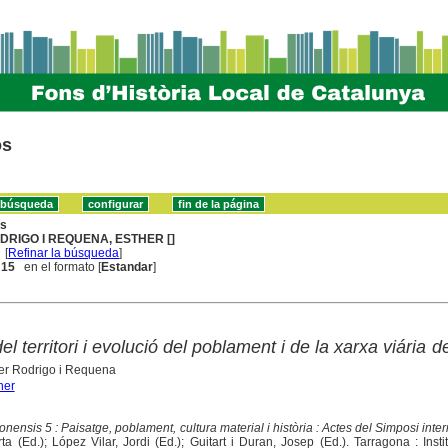
os
ns
DRIGO I REQUENA, ESTHER []
[
Refinar la búsqueda
]
. 15
en el formato [
Estandar
]
el territori i evolució del poblament i de la xarxa viária de
er Rodrigo i Requena
her
nensis 5 : Paisatge, poblament, cultura material i història : Actes del Simposi inte
a (Ed.); López Vilar, Jordi (Ed.); Guitart i Duran, Josep (Ed.). Tarragona : Insti