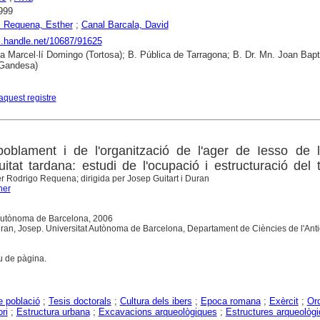
999
i Requena, Esther
;
Canal Barcala, David
dl.handle.net/10687/91625
ca Marcel·lí Domingo (Tortosa); B. Pública de Tarragona; B. Dr. Mn. Joan Bapt
Gandesa)
aquest registre
poblament i de l'organització de l'ager de Iesso de 
guitat tardana: estudi de l'ocupació i estructuració del te
er Rodrigo Requena; dirigida per Josep Guitart i Duran
her
t Autònoma de Barcelona, 2006
Duran, Josep. Universitat Autònoma de Barcelona, Departament de Ciències de l'Antig
u de pàgina.
e població
;
Tesis doctorals
;
Cultura dels ibers
;
Epoca romana
;
Exèrcit
;
Or
ori
;
Estructura urbana
;
Excavacions arqueològiques
;
Estructures arqueològ