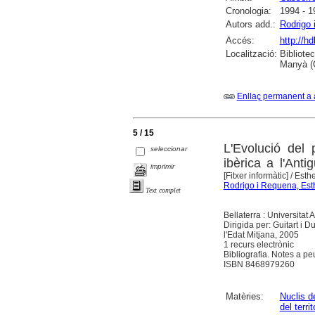
Cronologia:
1994 - 1
Autors add.:
Rodrigo 
Accés:
http://h
Localització:
Bibliote
Manyà (
Enllaç permanent a 
5 / 15
L'Evolució del 
seleccionar
ibèrica a l'Anti
imprimir
[Fitxer informàtic]
/ Esth
Rodrigo i Requena, Est
Text complet
Bellaterra : Universita
Dirigida per: Guitart i 
l'Edat Mitjana, 2005
1 recurs electrònic
Bibliografia. Notes a pe
ISBN 8468979260
Matèries:
Nuclis d
del territ