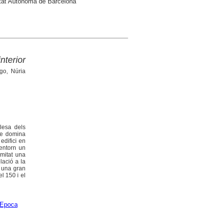
sitat Autònoma de Barcelona
nterior
go, Núria
lesa dels
ue domina
edifici en
 entorn un
imitat una
lació a la
t una gran
l 150 i el
Epoca