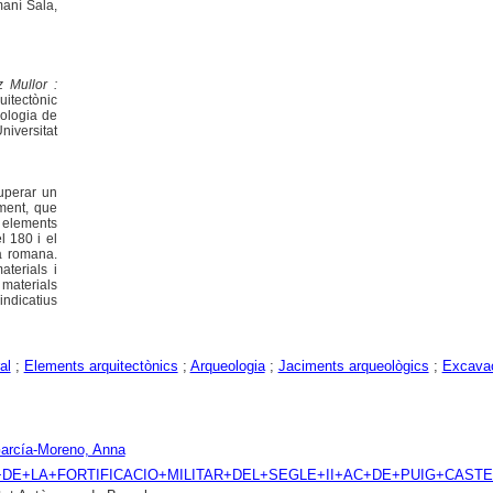
aní Sala,
 Mullor :
uitectònic
eologia de
iversitat
uperar un
ament, que
a elements
l 180 i el
ta romana.
aterials i
 materials
 indicatius
al
;
Elements arquitectònics
;
Arqueologia
;
Jaciments arqueològics
;
Excavac
García-Moreno, Anna
CTIU+DE+LA+FORTIFICACIO+MILITAR+DEL+SEGLE+II+AC+DE+PUIG+CAST