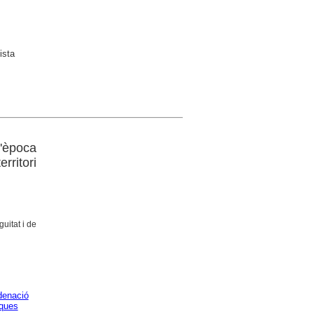
ista
l'època
rritori
uitat i de
denació
iques