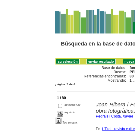
Búsqueda en la base de dat
Base de datos:
fo
Buscar:
PE
Referencias encontradas:
80
Mostrando:
1 .
página 1 de 4
1 / 80
Joan Ribera i Fo
seleccionar
obra fotogràfica
imprimir
Pedrals i Costa, Xavier
Text complet
En:
L'Erol : revista cult