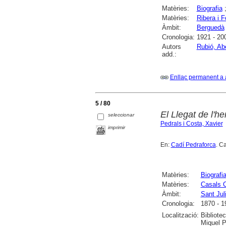
Matèries:
Biografia
Matèries:
Ribera i F
Àmbit:
Berguedà
Cronologia:
1921 - 20
Autors
Rubió, Ab
add.:
Enllaç permanent a 
5 / 80
El Llegat de l'he
seleccionar
Pedrals i Costa, Xavier
imprimir
En:
Cadí Pedraforca
. C
Matèries:
Biografi
Matèries:
Casals C
Àmbit:
Sant Jul
Cronologia:
1870 - 1
Localització:
Bibliote
Miquel P