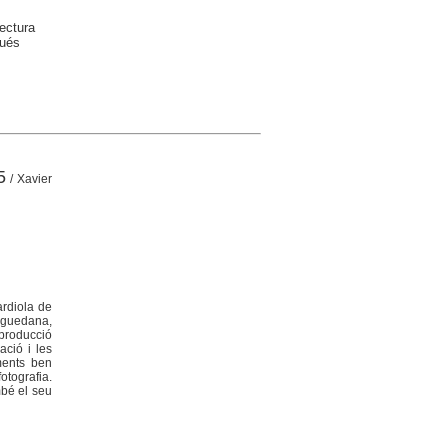
ectura
gués
5
/ Xavier
ardiola de
erguedana,
 producció
ació i les
ments ben
tografia.
mbé el seu