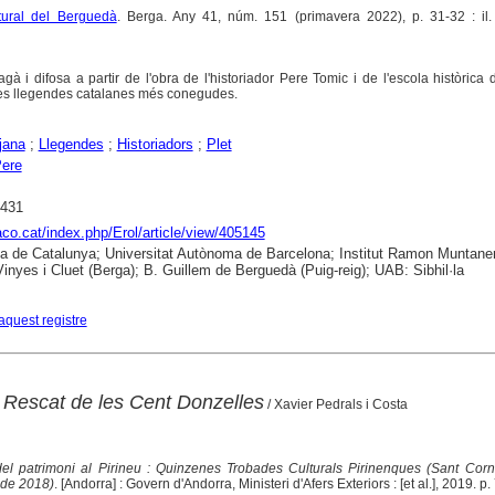
ltural del Berguedà
. Berga. Any 41, núm. 151 (primavera 2022), p. 31-32 : il.
 i difosa a partir de l'obra de l'historiador Pere Tomic i de l'escola històrica
les llegendes catalanes més conegudes.
jana
;
Llegendes
;
Historiadors
;
Plet
Pere
1431
raco.cat/index.php/Erol/article/view/405145
ca de Catalunya; Universitat Autònoma de Barcelona; Institut Ramon Muntaner
nyes i Cluet (Berga); B. Guillem de Berguedà (Puig-reig); UAB: Sibhil·la
aquest registre
 Rescat de les Cent Donzelles
/ Xavier Pedrals i Costa
el patrimoni al Pirineu : Quinzenes Trobades Culturals Pirinenques (Sant Corne
 de 2018)
. [Andorra] : Govern d'Andorra, Ministeri d'Afers Exteriors : [et al.], 2019. p. 