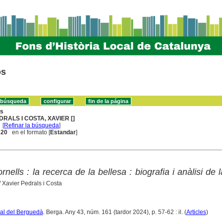
os
ns
DRALS I COSTA, XAVIER []
[
Refinar la búsqueda
]
. 20
en el formato [
Estandar
]
rnells : la recerca de la bellesa : biografia i anàlisi de 
/ Xavier Pedrals i Costa
ural del Berguedà
. Berga. Any 43, núm. 161 (tardor 2024), p. 57-62 : il. (
Articles
)