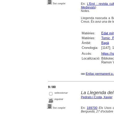
En:
L'Erol : revista cu
Text complet
Medievals
)
Notes.
Llegenda nascuda a Bagà
Creus. És avui una de 
Matèries:
Edat mit
Matèries:
Tomic, 
Àmbit:
Bagà
Cronologia:
[1147]; 
Accés:
https://
Localització:
Bibliote
Ramon Vi
Enllaç permanent a 
9 / 80
La Llegenda del
seleccionar
Pedrals i Costa, Xavier
imprimir
En:
189700
Els Usos d
Text complet
Berguedà, 27 d'octubre