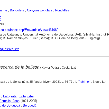
risme
;
Bandolers
;
Cançons populars
;
Rondalles
l
à
1900]
raco.cat/index.php/Erol/article/view/431989
ca de Catalunya; Universitat Autònoma de Barcelona; UAB: Sibhil·la; Institut
; B. Ramon Vinyes i Cluet (Berga); B. Guillem de Berguedà (Puig-reig)
aquest registre
recerca de la bellesa
/ Xavier Pedrals Costa, text
assà de la Selva, núm. 35 (tardor-hivern 2023), p. 76-77 : il. (
Patrimoni
. Biografia)
a
;
Fotògrafs
;
Fotografia
 Fornells, Joan
(1921-2005)
a de Berguedà
;
Berguedà