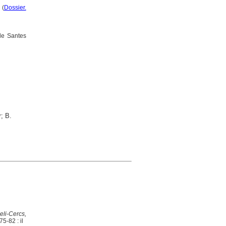
 (
Dossier.
 de Santes
; B.
li-Cercs,
75-82 : il