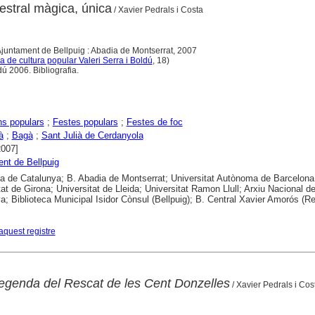
cestral màgica, única
/ Xavier Pedrals i Costa
 Ajuntament de Bellpuig : Abadia de Montserrat, 2007
ca de cultura popular Valeri Serra i Boldú
, 18)
dú 2006. Bibliografia.
ns populars
;
Festes populars
;
Festes de foc
à
;
Bagà
;
Sant Julià de Cerdanyola
2007]
nt de Bellpuig
ca de Catalunya; B. Abadia de Montserrat; Universitat Autònoma de Barcelona
tat de Girona; Universitat de Lleida; Universitat Ramon Llull; Arxiu Nacional d
a; Biblioteca Municipal Isidor Cònsul (Bellpuig); B. Central Xavier Amorós (R
aquest registre
llegenda del Rescat de les Cent Donzelles
/ Xavier Pedrals i Cos