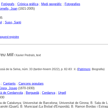
;
Fotògrafs
;
Crònica gràfica
;
Medi geogràfic
;
Fotografies
ornells, Joan
(1921-2005)
05
el
;
Suso, Santi
aquest registre
reu Mill
/ Xavier Pedrals, text
assà de la Selva, núm. 33 (tardor-hivern 2022), p. 82-83 : il. (
Patrimoni
. Biografia)
a
;
Cantants
;
Cançons populars
irera, Josep
(1870-1930)
ià de Cerdanyola
;
Berguedà
;
Cerdanya
;
Urgell
930
ca de Catalunya; Universitat de Barcelona; Universitat de Girona; B. Sala de L
airolé (Quart); B. Municipal (La Bisbal d'Empordà); B. Ramon Bordas i Estra