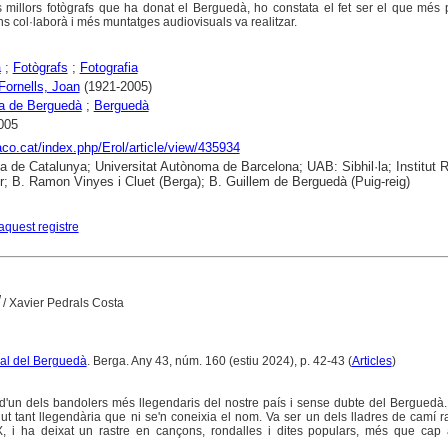
 millors fotògrafs que ha donat el Berguedà, ho constata el fet ser el que més
s col·laborà i més muntatges audiovisuals va realitzar.
a
;
Fotògrafs
;
Fotografia
 Fornells, Joan
(1921-2005)
a de Berguedà
;
Berguedà
005
raco.cat/index.php/Erol/article/view/435934
ca de Catalunya; Universitat Autònoma de Barcelona; UAB: Sibhil·la; Institut
; B. Ramon Vinyes i Cluet (Berga); B. Guillem de Berguedà (Puig-reig)
aquest registre
/ Xavier Pedrals Costa
ural del Berguedà
. Berga. Any 43, núm. 160 (estiu 2024), p. 42-43 (
Articles
)
d'un dels bandolers més llegendaris del nostre país i sense dubte del Berguedà.
t tant llegendària que ni se'n coneixia el nom. Va ser un dels lladres de camí 
, i ha deixat un rastre en cançons, rondalles i dites populars, més que cap a