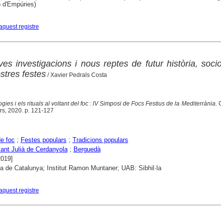
ó d'Empúries)
aquest registre
ves investigacions i nous reptes de futur història, socio
ostres festes
/ Xavier Pedrals Costa
ies i els rituals al voltant del foc : lV Simposi de Focs Festius de la Mediterrània
. 
ers, 2020. p. 121-127
e foc
;
Festes populars
;
Tradicions populars
ant Julià de Cerdanyola
;
Berguedà
2019]
ca de Catalunya; Institut Ramon Muntaner; UAB: Sibhil·la
aquest registre