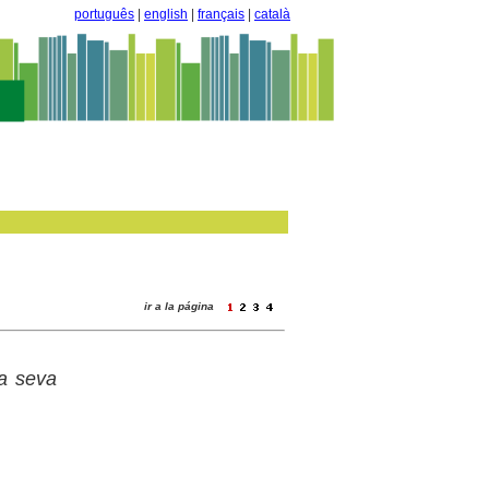
português
|
english
|
français
|
català
ir a la página
la seva