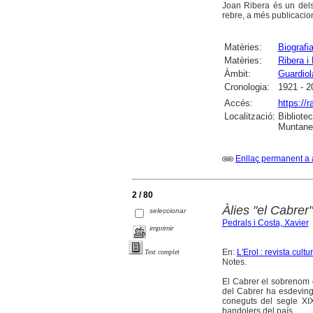
Joan Ribera és un dels
rebre, a més publicacion
Matèries:
Biografi
Matèries:
Ribera i
Àmbit:
Guardiol
Cronologia:
1921 - 2
Accés:
https://
Localització:
Bibliote
Muntaner
Enllaç permanent a 
2 / 80
Àlies "el Cabrer"
seleccionar
Pedrals i Costa, Xavier
imprimir
En:
L'Erol : revista cult
Text complet
Notes.
El Cabrer el sobrenom 
del Cabrer ha esdevingu
coneguts del segle XIX
bandolers del país.