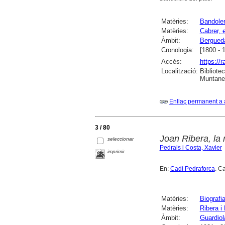
Matèries:
Bandole
Matèries:
Cabrer, e
Àmbit:
Bergued
Cronologia:
[1800 - 
Accés:
https://
Localització:
Bibliote
Muntaner
Enllaç permanent a 
3 / 80
Joan Ribera, la 
seleccionar
Pedrals i Costa, Xavier
imprimir
En:
Cadí Pedraforca
. C
Matèries:
Biografi
Matèries:
Ribera i
Àmbit:
Guardiol