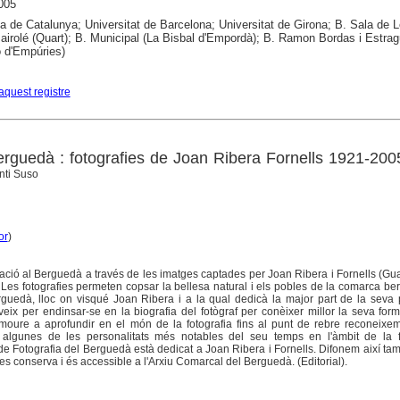
005
ca de Catalunya; Universitat de Barcelona; Universitat de Girona; B. Sala de L
airolé (Quart); B. Municipal (La Bisbal d'Empordà); B. Ramon Bordas i Estra
ó d'Empúries)
aquest registre
erguedà : fotografies de Joan Ribera Fornells 1921-200
nti Suso
or
)
mació al Berguedà a través de les imatges captades per Joan Ribera i Fornells (Gu
Les fotografies permeten copsar la bellesa natural i els pobles de la comarca b
erguedà, lloc on visqué Joan Ribera i a la qual dedicà la major part de la seva
erveix per endinsar-se en la biografia del fotògraf per conèixer millor la seva form
moure a aprofundir en el món de la fotografia fins al punt de rebre reconeixe
 algunes de les personalitats més notables del seu temps en l'àmbit de la fo
e Fotografia del Berguedà està dedicat a Joan Ribera i Fornells. Difonem així ta
l es conserva i és accessible a l'Arxiu Comarcal del Berguedà. (Editorial).