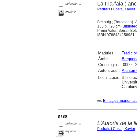
La Fia-faia : an
seleccionar
Pedrals i Costa, Xavier
imprimir
Bellpuig ; [Barcelona] :
135 p. ; 20 cm (
Bibliote
Premi Valeri Serra i Bol
ISBN 9788484158981
Matèries:
Tradicio
Àmbit:
Bergued
Cronologia:
[0000 - 
Autors add.:
Ajuntame
Localització:
Bibliote
Universi
Cataluny
Enllaç permanent a 
8 / 80
L'Autoria de la 
seleccionar
Pedrals i Costa, Xavier
imprimir