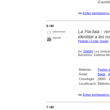
(Castell
Enllaç permanent a 
6 / 80
La Fia-faia : no
seleccionar
identitat a les n
imprimir
Pedrals i Costa, Xavier
En:
208587
Les Simbolog
Barcelona : Editorial Af
Matèries:
Festes d
Àmbit:
Bagà
;
S
Cronologia:
[0000 - 
Localització:
Bibliote
Enllaç permanent a 
7 / 80