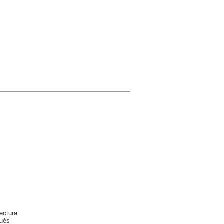
ectura
gués