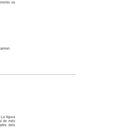
 premis va
 Ramon
 La figura
ral de més
ltre dels