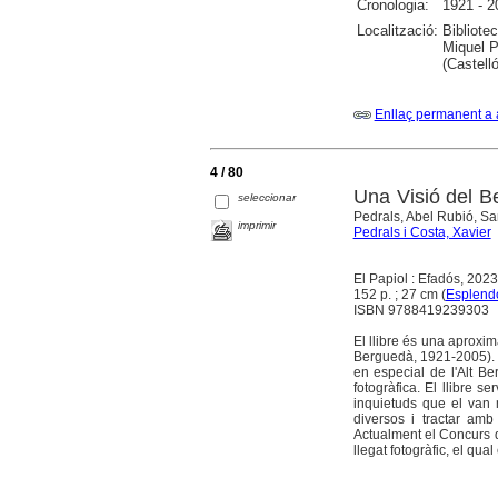
Cronologia:
1921 - 2
Localització:
Bibliote
Miquel P
(Castell
Enllaç permanent a 
4 / 80
Una Visió del B
seleccionar
Pedrals, Abel Rubió, Sa
imprimir
Pedrals i Costa, Xavier
El Papiol : Efadós, 2023
152 p. ; 27 cm (
Esplend
ISBN 9788419239303
El llibre és una aproxi
Berguedà, 1921-2005). 
en especial de l'Alt B
fotogràfica. El llibre s
inquietuds que el van 
diversos i tractar amb
Actualment el Concurs d
llegat fotogràfic, el qua