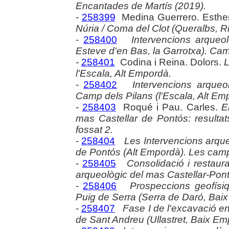
Encantades de Martís (2019).
-
258399
Medina Guerrero. Esthe
Núria / Coma del Clot (Queralbs, Ri
-
258400
Intervencions arqueol
Esteve d'en Bas, la Garrotxa). C
-
258401
Codina i Reina. Dolors.
L
l'Escala, Alt Empordà.
-
258402
Intervencions arqueo
Camp dels Pilans (l'Escala, Alt Em
-
258403
Roqué i Pau. Carles.
E
mas Castellar de Pontós: resultat
fossat 2.
-
258404
Les Intervencions arque
de Pontós (Alt Empordà). Les cam
-
258405
Consolidació i restaura
arqueològic del mas Castellar-Pon
-
258406
Prospeccions geofísiq
Puig de Serra (Serra de Daró, Bai
-
258407
Fase I de l'excavació en
de Sant Andreu (Ullastret, Baix Em