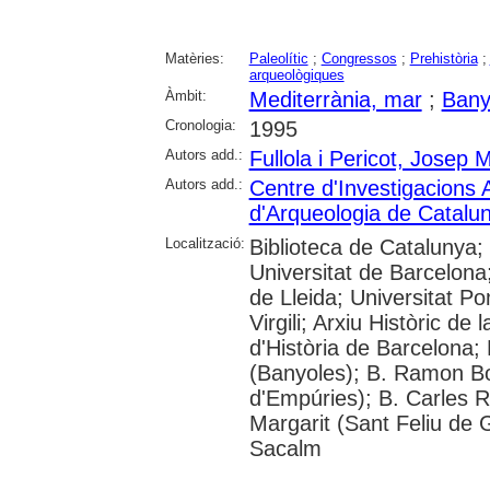
Matèries:
Paleolític
;
Congressos
;
Prehistòria
;
arqueològiques
Àmbit:
Mediterrània, mar
;
Bany
Cronologia:
1995
Autors add.:
Fullola i Pericot, Josep 
Autors add.:
Centre d'Investigacions
d'Arqueologia de Catalu
Localització:
Biblioteca de Catalunya;
Universitat de Barcelona;
de Lleida; Universitat P
Virgili; Arxiu Històric d
d'Història de Barcelona;
(Banyoles); B. Ramon Bo
d'Empúries); B. Carles R
Margarit (Sant Feliu de G
Sacalm