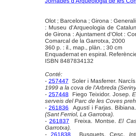
Jornades d'Arqueologia de les Co
Olot ; Barcelona ; Girona : General
: Museu d'Arqueologia de Cataluny
de Girona : Ajuntament d'Olot : C
Comarcal de la Garrotxa, 2000
360 p. : il., map., plàn. ; 30 cm
Enquadernat en espiral. Referèncie
ISBN 8487834132
Conté:
-
257447
Soler i Masferrer. Narcí
1999 a la cova de l'Arbreda (Seriny
-
257448
Fiego Teixidor. Josep.
E
serveis del Parc de les Coves preh
-
261836
Agustí i Farjas. Bibiana
(Sant Ferriol, La Garrotxa).
-
261837
Freixa. Montse.
El Cas
Garrotxa).
-
261838
Busquets. Cesc.
In