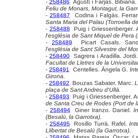
-
258486
Agustí i Farjas. Bibiana
Feliu de Monars, Montagut, la Garr
-
258487
Codina i Falgàs. Ferra
Santa Maria del Palau (Torroella d
-
258488
Puig i Griessenberger.
l'església de Sant Miquel de Pera (
-
258489
Picart Casals. San
l'església de Sant Silvestre del Mor 
-
258490
Sagrera i Aradilla. Jordi
Facultat de Lletres de la Universita
-
258491
Centelles. Àngela G.
Int
Girona.
-
258492
Bouzas Sabater. Marc.
L
plaça de Sant Andreu d'Ullà.
-
258493
Puig i Griessenberger. 
de Santa Creu de Rodes (Port de l
-
258494
Giner Iranzo. Daniel.
I
(Besalú, la Garrotxa).
-
258495
Rosillo Turrà. Rafel.
Int
Llibertat de Besalú (la Garrotxa).
-
258496
Matas Pareja. Òscar.
La