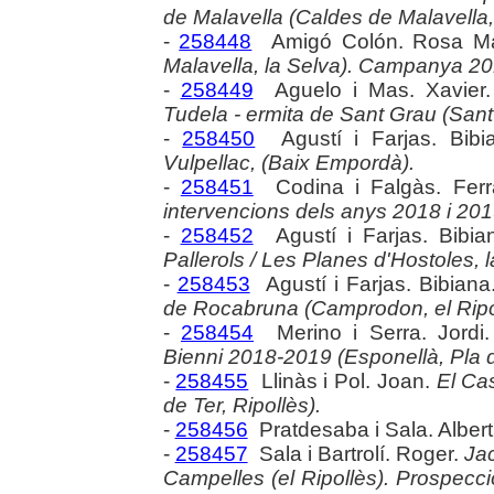
de Malavella (Caldes de Malavella, 
-
258448
Amigó Colón. Rosa Ma
Malavella, la Selva). Campanya 20
-
258449
Aguelo i Mas. Xavier
Tudela - ermita de Sant Grau (Sant 
-
258450
Agustí i Farjas. Bib
Vulpellac, (Baix Empordà).
-
258451
Codina i Falgàs. Fer
intervencions dels anys 2018 i 201
-
258452
Agustí i Farjas. Bibia
Pallerols / Les Planes d'Hostoles, 
-
258453
Agustí i Farjas. Bibiana
de Rocabruna (Camprodon, el Ripo
-
258454
Merino i Serra. Jordi
Bienni 2018-2019 (Esponellà, Pla d
-
258455
Llinàs i Pol. Joan.
El Cas
de Ter, Ripollès).
-
258456
Pratdesaba i Sala. Albert
-
258457
Sala i Bartrolí. Roger.
Jac
Campelles (el Ripollès). Prospecci