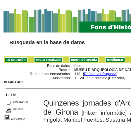
Búsqueda en la base de datos
Base de datos:
fons
Buscar:
MUSEU D'ARQUEOLOGIA DE CAT
Referencias encontradas:
138
[
Refinar la búsqueda
]
Mostrando:
1 .. 20
en el formato [
Estandar
]
página 1 de 7
1 / 138
Quinzenes jornades d'Ar
seleccionar
imprimir
de Girona
[Fitxer informàtic]
Frigola, Maribel Fuertes, Susana 
Text complet