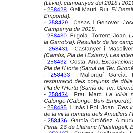
(Llívia): campanyes del 2018 i 201
-
258428
Geli Mauri. Rut.
El Dereli
Empordà).
-
258429
Casas i Genover. Jo
Campanya de 2018.
-
258430
Frigola i Torrent. Joan.
L
la Garrotxa). Resultats de les cam
-
258431
Castanyer i Masoliver
(Camós, Pla de l'Estany). Les inte
-
258432
Costa. Ana.
Excavacions
Pla de l'Horta (Sarrià de Ter, Gironè
-
258433
Mallorquí Garcia. 
restauració dels conjunts de dòlie
Pla de l'Horta (Sarrià de Ter, Gironè
-
258434
Prat. Marc.
La Vil·la
Calonge (Calonge, Baix Empordà).
-
258435
Llinàs i Pol. Joan.
Tres i
de la vil·la romana dels Ametllers (
-
258436
García Ordóñez. Almud
Peral, 26 de Llafranc (Palafrugell,