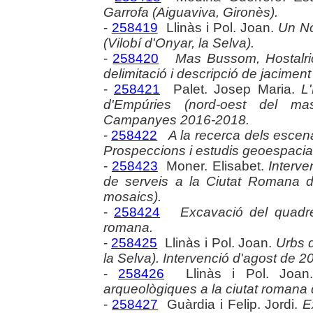
Garrofa (Aiguaviva, Gironès).
-
258419
Llinàs i Pol. Joan.
Un No
(Vilobí d'Onyar, la Selva).
-
258420
Mas Bussom, Hostalric 
delimitació i descripció de jaciment
-
258421
Palet. Josep Maria.
L'
d'Empúries (nord-oest del ma
Campanyes 2016-2018.
-
258422
A la recerca dels escena
Prospeccions i estudis geoespacia
-
258423
Moner. Elisabet.
Interve
de serveis a la Ciutat Romana d
mosaics).
-
258424
Excavació del quadre
romana.
-
258425
Llinàs i Pol. Joan.
Urbs 
la Selva). Intervenció d'agost de 2
-
258426
Llinàs i Pol. Joa
arqueològiques a la ciutat romana 
-
258427
Guàrdia i Felip. Jordi.
E