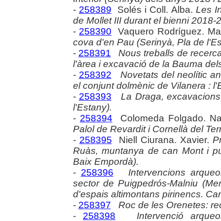
-
258389
Solés i Coll. Alba.
Les I
de Mollet III durant el bienni 2018-
-
258390
Vaquero Rodríguez. Ma
cova d'en Pau (Serinyà, Pla de l'Es
-
258391
Nous treballs de recerca
l'àrea i excavació de la Bauma dels
-
258392
Novetats del neolític an
el conjunt dolmènic de Vilanera : l
-
258393
La Draga, excavacions 
l'Estany).
-
258394
Colomeda Folgado. Nat
Palol de Revardit i Cornellà del Ter
-
258395
Niell Ciurana. Xavier.
P
Ruàs, muntanya de can Mont i pui
Baix Empordà).
-
258396
Intervencions arqueo
sector de Puigpedrós-Malniu (Mera
d'espais altimontans pirinencs. 
-
258397
Roc de les Orenetes: re
-
258398
Intervenció arqueo