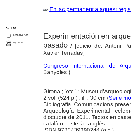
Enllaç permanent a aquest regis
5 / 138
Experimentación en arqueol
seleccionar
imprimir
pasado
/ [edició de: Antoni P
Xavier Terradas]
Congreso Internacional de Arqu
Banyoles )
Girona ; [etc.] : Museu d'Arqueolog
2 vol. (524 p.) : il. ; 30 cm (
Sèrie mo
Bibliografia. Comunicacions presen
Arqueología Experimental, celeb
d'octubre de 2011. Textos en castel
català o castellà i anglès.
ISBN 9788439390244 (o.c.)