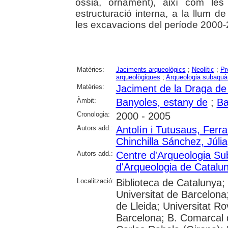
òssia, ornament), així com les
estructuració interna, a la llum 
les excavacions del període 2000-
Matèries:
Jaciments arqueològics
;
Neolític
;
Pr
arqueològiques
;
Arqueologia subaquà
Matèries:
Jaciment de la Draga de
Àmbit:
Banyoles, estany de
;
Ba
Cronologia:
2000 - 2005
Autors add.:
Antolín i Tutusaus, Ferr
Chinchilla Sánchez, Júlia
Autors add.:
Centre d'Arqueologia Su
d'Arqueologia de Catalu
Localització:
Biblioteca de Catalunya;
Universitat de Barcelona;
de Lleida; Universitat Rov
Barcelona; B. Comarcal d