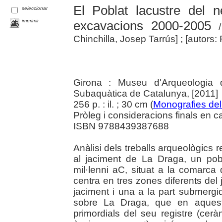
El Poblat lacustre del n
seleccionar
imprimir
excavacions 2000-2005
/ 
Chinchilla, Josep Tarrús] ; [autors: F
Girona : Museu d'Arqueologia d
Subaquàtica de Catalunya, [2011]
256 p. : il. ; 30 cm (
Monografies de
Pròleg i consideracions finals en ca
ISBN 9788439387688
Anàlisi dels treballs arqueològics r
al jaciment de La Draga, un pobla
mil·lenni aC, situat a la comarca 
centra en tres zones diferents del
jaciment i una a la part submergi
sobre La Draga, que en aquest
primordials del seu registre (ceràm