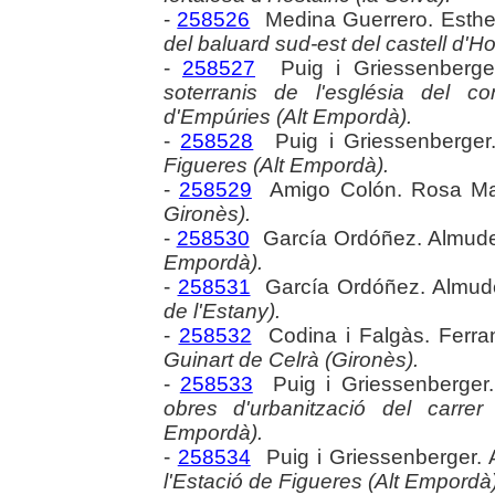
-
258526
Medina Guerrero. Esthe
del baluard sud-est del castell d'Hos
-
258527
Puig i Griessenberg
soterranis de l'església del c
d'Empúries (Alt Empordà).
-
258528
Puig i Griessenberge
Figueres (Alt Empordà).
-
258529
Amigo Colón. Rosa Ma
Gironès).
-
258530
García Ordóñez. Almud
Empordà).
-
258531
García Ordóñez. Almu
de l'Estany).
-
258532
Codina i Falgàs. Ferra
Guinart de Celrà (Gironès).
-
258533
Puig i Griessenberger
obres d'urbanització del carre
Empordà).
-
258534
Puig i Griessenberger.
l'Estació de Figueres (Alt Empordà)