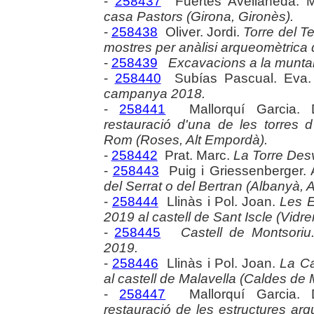
-
258437
Fuertes Avellaneda. M
casa Pastors (Girona, Gironès).
-
258438
Oliver. Jordi.
Torre del T
mostres per anàlisi arqueomètrica d
-
258439
Excavacions a la muntan
-
258440
Subías Pascual. Eva
campanya 2018.
-
258441
Mallorquí Garcia. 
restauració d'una de les torres d
Rom (Roses, Alt Empordà).
-
258442
Prat. Marc.
La Torre Desv
-
258443
Puig i Griessenberger.
del Serrat o del Bertran (Albanyà, 
-
258444
Llinàs i Pol. Joan.
Les E
2019 al castell de Sant Iscle (Vidrer
-
258445
Castell de Montsoriu.
2019.
-
258446
Llinàs i Pol. Joan.
La Ca
al castell de Malavella (Caldes de M
-
258447
Mallorquí Garcia. 
restauració de les estructures arq