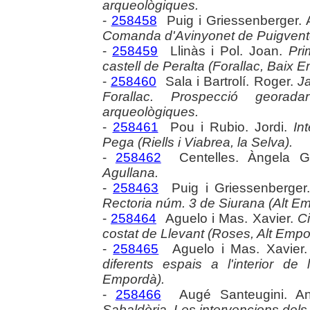
arqueològiques.
-
258458
Puig i Griessenberger.
Comanda d'Avinyonet de Puigventó
-
258459
Llinàs i Pol. Joan.
Pri
castell de Peralta (Forallac, Baix 
-
258460
Sala i Bartrolí. Roger.
Ja
Forallac. Prospecció georad
arqueològiques.
-
258461
Pou i Rubio. Jordi.
In
Pega (Riells i Viabrea, la Selva).
-
258462
Centelles. Àngela 
Agullana.
-
258463
Puig i Griessenberge
Rectoria núm. 3 de Siurana (Alt E
-
258464
Aguelo i Mas. Xavier.
Ci
costat de Llevant (Roses, Alt Empo
-
258465
Aguelo i Mas. Xavier
diferents espais a l'interior d
Empordà).
-
258466
Augé Santeugini. A
Sabaldòria. Les intervencions dels