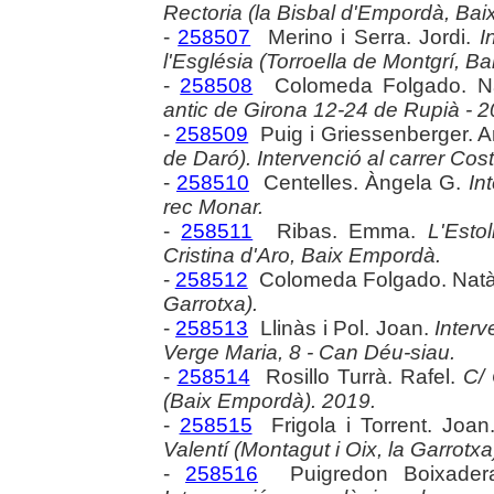
Rectoria (la Bisbal d'Empordà, Ba
-
258507
Merino i Serra. Jordi.
I
l'Església (Torroella de Montgrí, B
-
258508
Colomeda Folgado. Na
antic de Girona 12-24 de Rupià - 
-
258509
Puig i Griessenberger. 
de Daró). Intervenció al carrer Cos
-
258510
Centelles. Àngela G.
In
rec Monar.
-
258511
Ribas. Emma.
L'Esto
Cristina d'Aro, Baix Empordà.
-
258512
Colomeda Folgado. Natà
Garrotxa).
-
258513
Llinàs i Pol. Joan.
Interv
Verge Maria, 8 - Can Déu-siau.
-
258514
Rosillo Turrà. Rafel.
C/ 
(Baix Empordà). 2019.
-
258515
Frigola i Torrent. Joa
Valentí (Montagut i Oix, la Garrotxa
-
258516
Puigredon Boixader