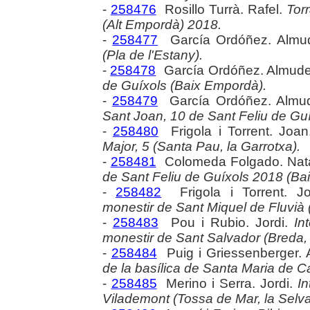
-
258476
Rosillo Turrà. Rafel.
Tor
(Alt Empordà) 2018.
-
258477
García Ordóñez. Almu
(Pla de l'Estany).
-
258478
García Ordóñez. Almud
de Guíxols (Baix Empordà).
-
258479
García Ordóñez. Almu
Sant Joan, 10 de Sant Feliu de Gu
-
258480
Frigola i Torrent. Joa
Major, 5 (Santa Pau, la Garrotxa).
-
258481
Colomeda Folgado. Natà
de Sant Feliu de Guíxols 2018 (Ba
-
258482
Frigola i Torrent. J
monestir de Sant Miquel de Fluvià 
-
258483
Pou i Rubio. Jordi.
In
monestir de Sant Salvador (Breda, 
-
258484
Puig i Griessenberger.
de la basílica de Santa Maria de C
-
258485
Merino i Serra. Jordi.
In
Vilademont (Tossa de Mar, la Selva