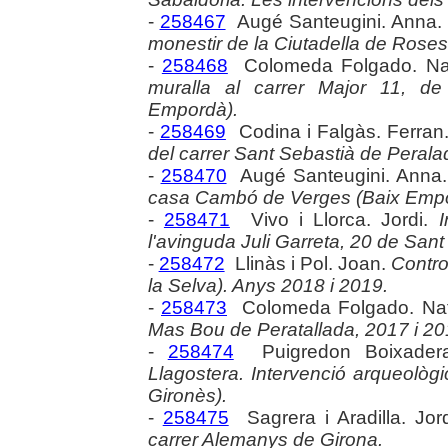
-
258467
Augé Santeugini. Anna
monestir de la Ciutadella de Roses
-
258468
Colomeda Folgado. Nat
muralla al carrer Major 11, de
Empordà).
-
258469
Codina i Falgàs. Ferran
del carrer Sant Sebastià de Perala
-
258470
Augé Santeugini. Anna
casa Cambó de Verges (Baix Empo
-
258471
Vivo i Llorca. Jordi.
I
l'avinguda Juli Garreta, 20 de San
-
258472
Llinàs i Pol. Joan.
Contro
la Selva). Anys 2018 i 2019.
-
258473
Colomeda Folgado. Nat
Mas Bou de Peratallada, 2017 i 20
-
258474
Puigredon Boixader
Llagostera. Intervenció arqueològi
Gironès).
-
258475
Sagrera i Aradilla. Jor
carrer Alemanys de Girona.