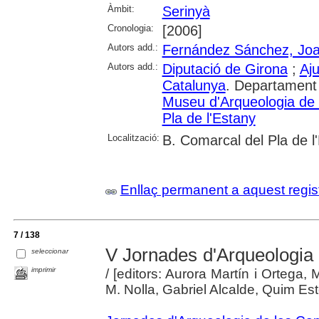
Àmbit:
Serinyà
Cronologia:
[2006]
Autors add.:
Fernández Sánchez, Jo
Autors add.:
Diputació de Girona
;
Aj
Catalunya
. Departament 
Museu d'Arqueologia de
Pla de l'Estany
Localització:
B. Comarcal del Pla de l
Enllaç permanent a aquest regis
7 / 138
V Jornades d'Arqueologia
seleccionar
imprimir
/ [editors: Aurora Martín i Ortega,
M. Nolla, Gabriel Alcalde, Quim Es