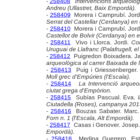
-
258408
Intervencions arqueològ
Andreu (Ullastret, Baix Empordà).
-
258409
Morera i Camprubí. Jord
Serrat del Castellar (Cerdanya) en
-
258410
Morera i Camprubí. Jord
Castellot de Bolvir (Cerdanya) en 
-
258411
Vivo i Llorca. Jordi.
Con
Uruguai de Llafranc (Palafrugell, e
-
258412
Puigredon Boixadera. 
arqueològica al carrer Baixada de 
-
258413
Puig i Griessenberger
Moll grec d'Empúries (l'Escala).
-
258414
La Intervenció arqueol
ciutat grega d'Empòrion.
-
258415
Subías Pascual. Eva.
Ciutadella (Roses), campanya 201
-
258416
Bouzas Sabater. Marc
Forn n. 1 (l'Escala, Alt Empordà).
-
258417
Casas i Genover. Josep
Empordà).
-
258418
Medina Guerrero. Est