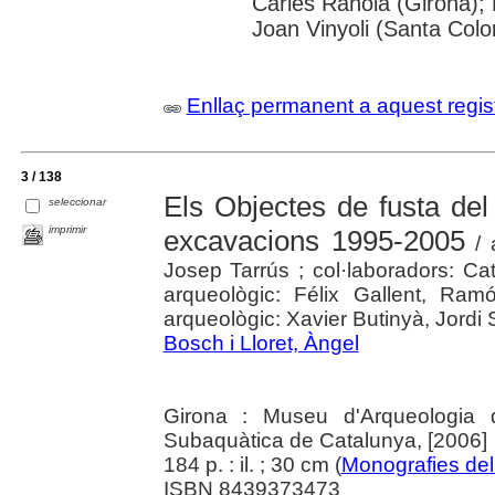
Carles Rahola (Girona); B
Joan Vinyoli (Santa Col
Enllaç permanent a aquest regis
3 / 138
Els Objectes de fusta del 
seleccionar
imprimir
excavacions 1995-2005
/ a
Josep Tarrús ; col·laboradors: Cati
arqueològic: Félix Gallent, Ramó
arqueològic: Xavier Butinyà, Jordi 
Bosch i Lloret, Àngel
Girona : Museu d'Arqueologia d
Subaquàtica de Catalunya, [2006]
184 p. : il. ; 30 cm (
Monografies de
ISBN 8439373473