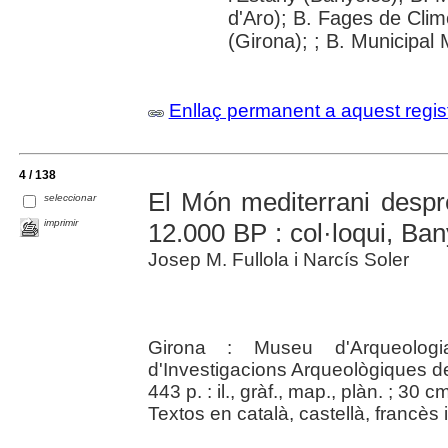
d'Aro); B. Fages de Clim
(Girona); ; B. Municipal
Enllaç permanent a aquest regis
4 / 138
El Món mediterrani despré
seleccionar
imprimir
12.000 BP : col·loqui, Ba
Josep M. Fullola i Narcís Soler
Girona : Museu d'Arqueologi
d'Investigacions Arqueològiques d
443 p. : il., gràf., map., plàn. ; 30 cm
Textos en català, castellà, francès 