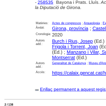
-
258535
Bayona i Prats. Lluís.
Ac
la Diputació de Girona.
Matèries:
Actes de congressos
;
Arqueologia
;
Ex
Àmbit:
Girona, província
;
Castel
Cronologia:
2020
Autors
Burch i Rius, Josep
(Ed.)
add.:
Frigola i Torrent, Joan
(Ed
(Ed.) ;
Manzano i Vilar, 
Montserrat
(Ed.)
Autors
Generalitat de Catalunya
;
Museu d'Arq
add.:
Accés:
https://calaix.gencat.ca
Enllaç permanent a aquest regis
2 / 138