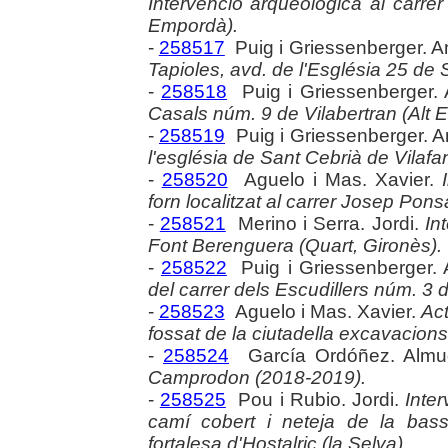
Intervenció arqueològica al carrer
Empordà).
-
258517
Puig i Griessenberger. 
Tapioles, avd. de l'Església 25 de 
-
258518
Puig i Griessenberger.
Casals núm. 9 de Vilabertran (Alt 
-
258519
Puig i Griessenberger. 
l'església de Sant Cebrià de Vilafa
-
258520
Aguelo i Mas. Xavier.
forn localitzat al carrer Josep Pons
-
258521
Merino i Serra. Jordi.
In
Font Berenguera (Quart, Gironès).
-
258522
Puig i Griessenberger.
del carrer dels Escudillers núm. 3
-
258523
Aguelo i Mas. Xavier.
Act
fossat de la ciutadella excavacio
-
258524
García Ordóñez. Alm
Camprodon (2018-2019).
-
258525
Pou i Rubio. Jordi.
Inte
camí cobert i neteja de la bass
fortalesa d'Hostalric (la Selva).