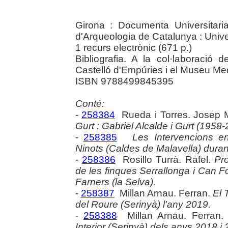
Girona : Documenta Universitari
d'Arqueologia de Catalunya : Unive
1 recurs electrònic (671 p.)
Bibliografia. A la col·laboració
Castelló d'Empúries i el Museu Me
ISBN 9788499845395
Conté:
-
258384
Rueda i Torres. Josep 
Gurt : Gabriel Alcalde i Gurt (1958-
-
258385
Les Intervencions en 
Ninots (Caldes de Malavella) durant
-
258386
Rosillo Turrà. Rafel.
Pro
de les finques Serrallonga i Can 
Farners (la Selva).
-
258387
Millan Arnau. Ferran.
El 
del Roure (Serinyà) l'any 2019.
-
258388
Millan Arnau. Ferran
Interior (Serinyà) dels anys 2018 i 