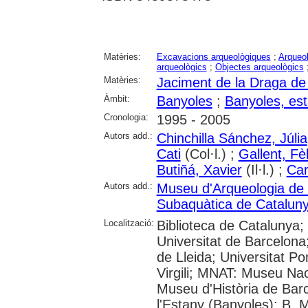
Matèries:
Excavacions arqueològiques
;
Arqueol
arqueològics
;
Objectes arqueològics
Matèries:
Jaciment de la Draga de
Àmbit:
Banyoles
;
Banyoles, es
Cronologia:
1995 - 2005
Autors add.:
Chinchilla Sánchez, Júlia
Cati
(Col·l.) ;
Gallent, Fèl
Butiñá, Xavier
(Il·l.) ;
Car
Autors add.:
Museu d'Arqueologia de
Subaquàtica de Catalun
Localització:
Biblioteca de Catalunya;
Universitat de Barcelona;
de Lleida; Universitat P
Virgili; MNAT: Museu Nac
Museu d'Història de Bar
l'Estany (Banyoles); B. 