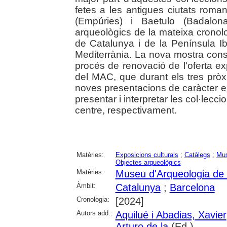
fetes a les antigues ciutats rom
(Empúries) i Baetulo (Badalona
arqueològics de la mateixa cronolo
de Catalunya i de la Península Ibèr
Mediterrània. La nova mostra const
procés de renovació de l'oferta ex
del MAC, que durant els tres prò
noves presentacions de caràcter e
presentar i interpretar les col·lecci
centre, respectivament.
Matèries:
Exposicions culturals
;
Catàlegs
;
Mus
Objectes arqueològics
Matèries:
Museu d'Arqueologia de
Àmbit:
Catalunya
;
Barcelona
Cronologia:
[2024]
Autors add.:
Aquilué i Abadias, Xavier
Arturo de la
(Ed.)