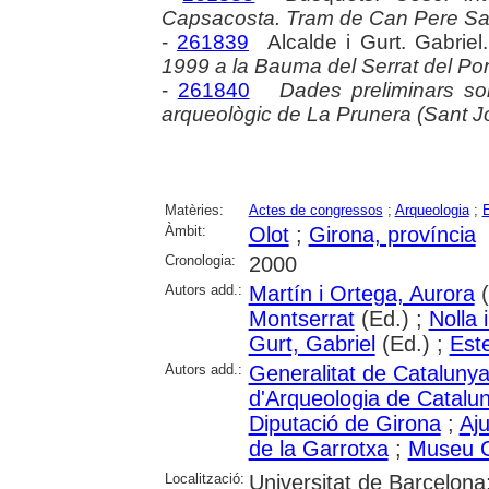
Capsacosta. Tram de Can Pere Sast
-
261839
Alcalde i Gurt. Gabriel
1999 a la Bauma del Serrat del Pont
-
261840
Dades preliminars sob
arqueològic de La Prunera (Sant Jo
Matèries:
Actes de congressos
;
Arqueologia
;
E
Àmbit:
Olot
;
Girona, província
Cronologia:
2000
Autors add.:
Martín i Ortega, Aurora
(
Montserrat
(Ed.) ;
Nolla 
Gurt, Gabriel
(Ed.) ;
Est
Autors add.:
Generalitat de Cataluny
d'Arqueologia de Catalu
Diputació de Girona
;
Aj
de la Garrotxa
;
Museu C
Localització:
Universitat de Barcelona