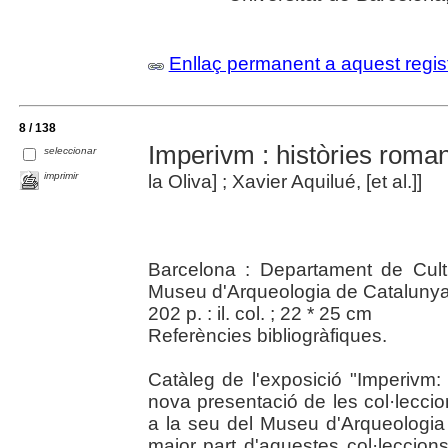
Enllaç permanent a aquest regis
8 / 138
Imperivm : històries roma
seleccionar
imprimir
la Oliva] ; Xavier Aquilué, [et al.]]
Barcelona : Departament de Cult
Museu d'Arqueologia de Catalunya
202 p. : il. col. ; 22 * 25 cm
Referències bibliogràfiques.
Catàleg de l'exposició "Imperivm
nova presentació de les col·lecc
a la seu del Museu d'Arqueologi
major part d'aquestes col·leccion