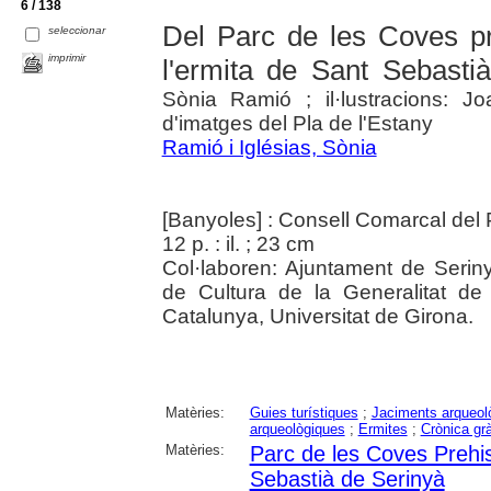
6 / 138
Del Parc de les Coves pr
seleccionar
imprimir
l'ermita de Sant Sebastià
Sònia Ramió ; il·lustracions: 
d'imatges del Pla de l'Estany
Ramió i Iglésias, Sònia
[Banyoles] : Consell Comarcal del P
12 p. : il. ; 23 cm
Col·laboren: Ajuntament de Serin
de Cultura de la Generalitat d
Catalunya, Universitat de Girona.
Matèries:
Guies turístiques
;
Jaciments arqueol
arqueològiques
;
Ermites
;
Crònica grà
Matèries:
Parc de les Coves Prehi
Sebastià de Serinyà