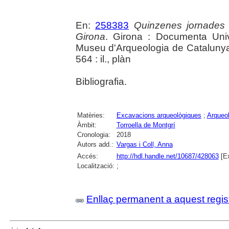
En:
258383
Quinzenes jornades
Girona
. Girona : Documenta Unive
Museu d'Arqueologia de Catalunya 
564 : il., plàn
Bibliografia.
Matèries:
Excavacions arqueològiques
;
Arqueol
Àmbit:
Torroella de Montgrí
Cronologia:
2018
Autors add.:
Vargas i Coll, Anna
Accés:
http://hdl.handle.net/10687/428063
[Ex
Localització:
;
Enllaç permanent a aquest regis