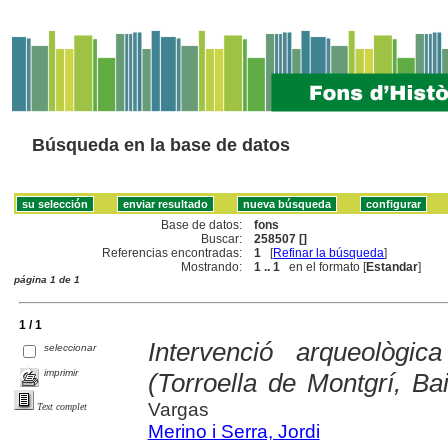
Búsqueda en la base de datos
Base de datos:
fons
Buscar:
258507 []
Referencias encontradas:
1
[
Refinar la búsqueda
]
Mostrando:
1 .. 1
en el formato [
Estandar
]
página 1 de 1
1 / 1
Intervenció arqueològic
seleccionar
imprimir
(Torroella de Montgrí, B
Vargas
Text complet
Merino i Serra, Jordi