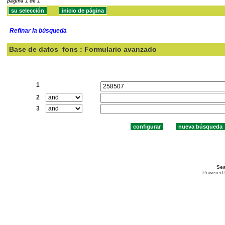
página 1 de 1
Refinar la búsqueda
Base de datos
fons : Formulario avanzado
Buscar:
1
2
3
Sea
Powered