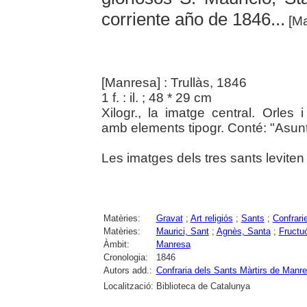
corriente año de 1846...
[Mat
[Manresa] : Trullàs, 1846
1 f. : il. ; 48 * 29 cm
Xilogr., la imatge central. Orle
amb elements tipogr. Conté: "Asun
Les imatges dels tres sants leviten
Matèries:
Gravat
;
Art religiós
;
Sants
;
Confrari
Matèries:
Maurici, Sant
;
Agnès, Santa
;
Fructu
Àmbit:
Manresa
Cronologia:
1846
Autors add.:
Confraria dels Sants Màrtirs de Manr
Localització:
Biblioteca de Catalunya