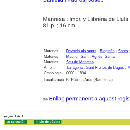
Manresa : Impr. y Llibreria de Lluí
81 p. ; 16 cm
Matèries:
Devoció als sants
;
Biografia
;
Sants
Matèries:
Maurici, Sant
;
Agnès, Santa
Matèries:
Seu de Manresa
Àmbit:
Tarragona
;
Sant Fruitós de Bages
;
M
Cronologia:
0000 - 1894
Localització:
B. Pública Arús (Barcelona)
Enllaç permanent a aquest regis
página 1 de 1