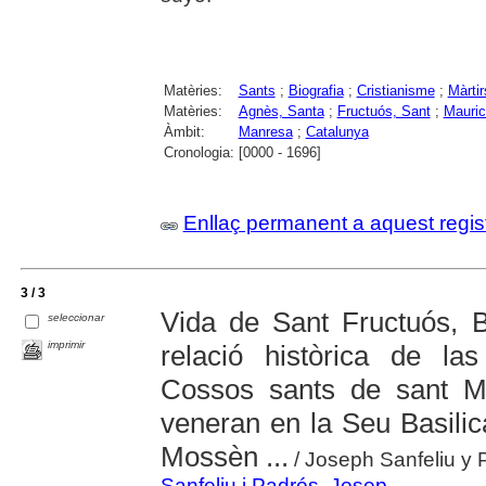
Matèries:
Sants
;
Biografia
;
Cristianisme
;
Màrtir
Matèries:
Agnès, Santa
;
Fructuós, Sant
;
Mauric
Àmbit:
Manresa
;
Catalunya
Cronologia:
[0000 - 1696]
Enllaç permanent a aquest regis
3 / 3
Vida de Sant Fructuós, B
seleccionar
imprimir
relació històrica de l
Cossos sants de sant M
veneran en la Seu Basili
Mossèn ...
/ Joseph Sanfeliu y 
Sanfeliu i Padrós, Josep