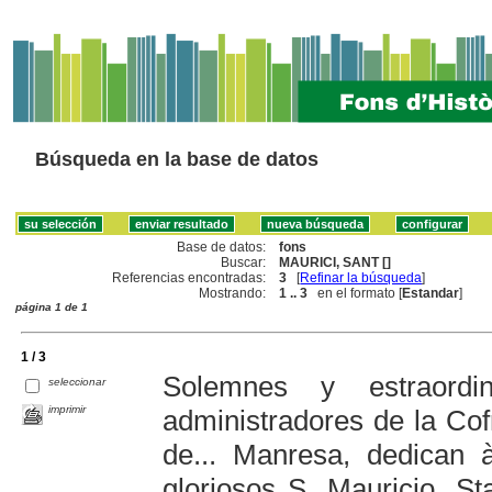
Búsqueda en la base de datos
Base de datos:
fons
Buscar:
MAURICI, SANT []
Referencias encontradas:
3
[
Refinar la búsqueda
]
Mostrando:
1 .. 3
en el formato [
Estandar
]
página 1 de 1
1 / 3
Solemnes y estraordi
seleccionar
imprimir
administradores de la Co
de... Manresa, dedican 
gloriosos S. Mauricio, St