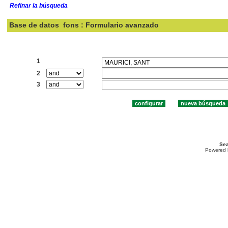
Refinar la búsqueda
Base de datos
fons : Formulario avanzado
Buscar:
1
2
3
Sea
Powered