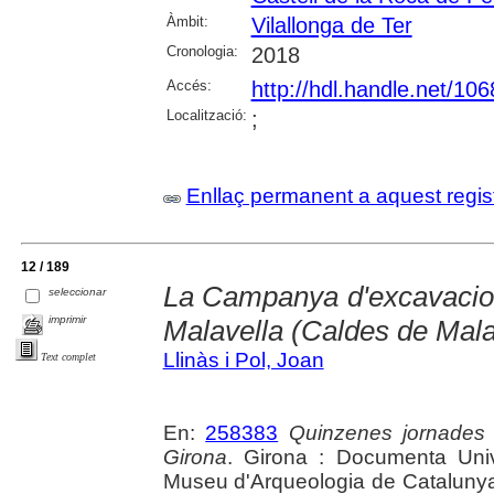
Àmbit:
Vilallonga de Ter
Cronologia:
2018
Accés:
http://hdl.handle.net/10
Localització:
;
Enllaç permanent a aquest regis
12 / 189
La Campanya d'excavacions
seleccionar
imprimir
Malavella (Caldes de Malav
Llinàs i Pol, Joan
Text complet
En:
258383
Quinzenes jornades
Girona
. Girona : Documenta Unive
Museu d'Arqueologia de Catalunya 