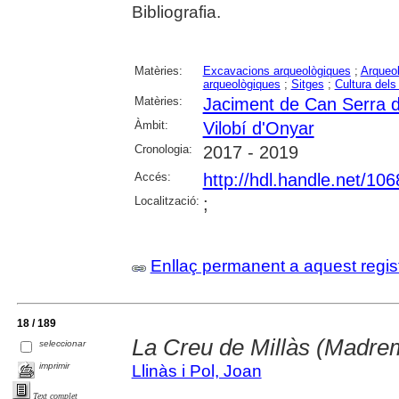
Bibliografia.
Matèries:
Excavacions arqueològiques
;
Arqueol
arqueològiques
;
Sitges
;
Cultura dels
Matèries:
Jaciment de Can Serra d
Àmbit:
Vilobí d'Onyar
Cronologia:
2017 - 2019
Accés:
http://hdl.handle.net/10
Localització:
;
Enllaç permanent a aquest regis
18 / 189
La Creu de Millàs (Madre
seleccionar
imprimir
Llinàs i Pol, Joan
Text complet