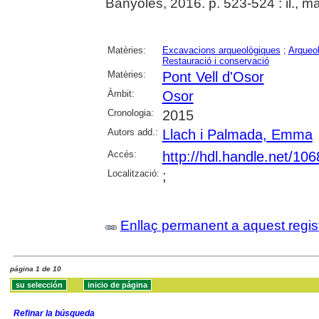
Banyoles, 2016. p. 523-524 : il., m
Matèries:
Excavacions arqueològiques
;
Arqueol
Restauració i conservació
Matèries:
Pont Vell d'Osor
Àmbit:
Osor
Cronologia:
2015
Autors add.:
Llach i Palmada, Emma
Accés:
http://hdl.handle.net/10
Localització:
;
Enllaç permanent a aquest regis
página 1 de 10
Refinar la búsqueda