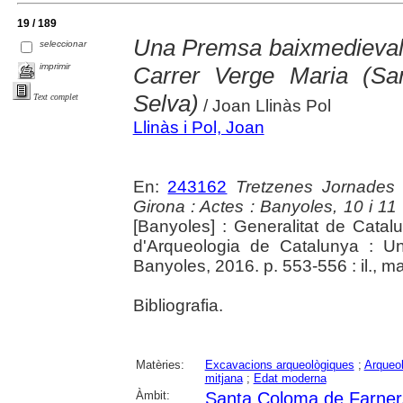
19 / 189
Una Premsa baixmedieval
seleccionar
imprimir
Carrer Verge Maria (Sa
Selva)
Text complet
/ Joan Llinàs Pol
Llinàs i Pol, Joan
En:
243162
Tretzenes Jornades
Girona : Actes : Banyoles, 10 i 1
[Banyoles] : Generalitat de Cata
d'Arqueologia de Catalunya : Un
Banyoles, 2016. p. 553-556 : il., m
Bibliografia.
Matèries:
Excavacions arqueològiques
;
Arqueol
mitjana
;
Edat moderna
Àmbit:
Santa Coloma de Farner