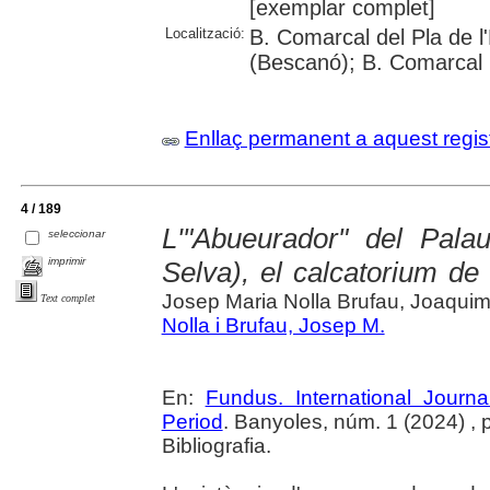
[exemplar complet]
Localització:
B. Comarcal del Pla de l
(Bescanó); B. Comarcal 
Enllaç permanent a aquest regis
4 / 189
L'"Abueurador" del Pal
seleccionar
imprimir
Selva), el calcatorium de 
Josep Maria Nolla Brufau, Joaquim 
Text complet
Nolla i Brufau, Josep M.
En:
Fundus. International Jour
Period
. Banyoles, núm. 1 (2024) , 
Bibliografia.