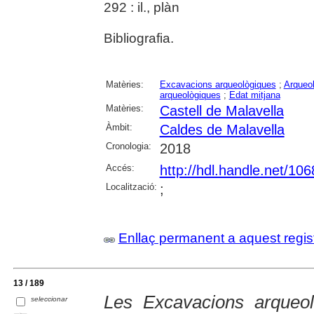
292 : il., plàn
Bibliografia.
Matèries:
Excavacions arqueològiques
;
Arqueol
arqueològiques
;
Edat mitjana
Matèries:
Castell de Malavella
Àmbit:
Caldes de Malavella
Cronologia:
2018
Accés:
http://hdl.handle.net/10
Localització:
;
Enllaç permanent a aquest regis
13 / 189
Les Excavacions arqueo
seleccionar