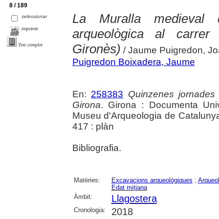
8 / 189
La Muralla medieval d
seleccionar
imprimir
arqueològica al carrer
Gironès)
Text complet
/ Jaume Puigredon, Jo
Puigredon Boixadera, Jaume
En:
258383
Quinzenes jornades
Girona
. Girona : Documenta Unive
Museu d'Arqueologia de Catalunya 
417 : plàn
Bibliografia.
Matèries:
Excavacions arqueològiques
;
Arqueol
Edat mitjana
Àmbit:
Llagostera
Cronologia:
2018