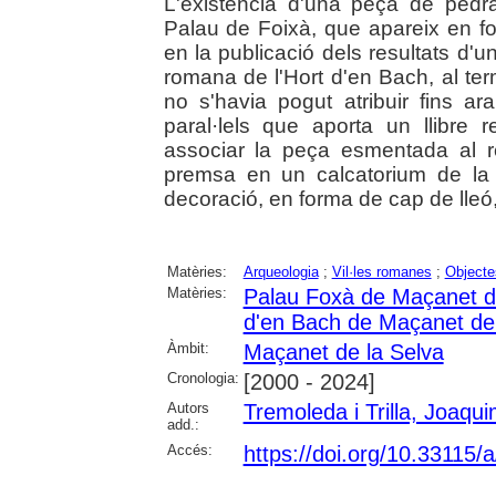
L'existència d'una peça de pedr
Palau de Foixà, que apareix en fot
en la publicació dels resultats d'u
romana de l'Hort d'en Bach, al te
no s'havia pogut atribuir fins a
paral·lels que aporta un llibr
associar la peça esmentada al re
premsa en un calcatorium de la 
decoració, en forma de cap de lleó
Matèries:
Arqueologia
;
Vil·les romanes
;
Objecte
Matèries:
Palau Foxà de Maçanet d
d'en Bach de Maçanet de 
Àmbit:
Maçanet de la Selva
Cronologia:
[2000 - 2024]
Autors
Tremoleda i Trilla, Joaqu
add.:
Accés:
https://doi.org/10.33115