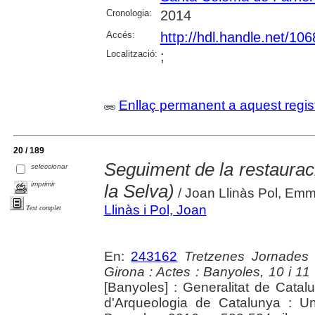
Cronologia:
2014
Accés:
http://hdl.handle.net/10
Localització:
;
Enllaç permanent a aquest regis
20 / 189
Seguiment de la restauraci
seleccionar
imprimir
la Selva)
/ Joan Llinàs Pol, Em
Llinàs i Pol, Joan
Text complet
En:
243162
Tretzenes Jornades
Girona : Actes : Banyoles, 10 i 1
[Banyoles] : Generalitat de Cata
d'Arqueologia de Catalunya : Un