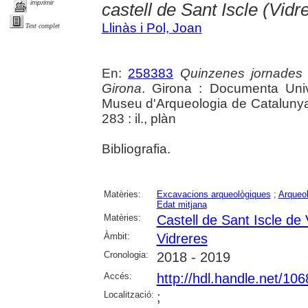
imprimir
castell de Sant Iscle (Vidr
Llinàs i Pol, Joan
Text complet
En:
258383
Quinzenes jornades
Girona
. Girona : Documenta Unive
Museu d'Arqueologia de Catalunya 
283 : il., plàn
Bibliografia.
Matèries:
Excavacions arqueològiques
;
Arqueol
Edat mitjana
Matèries:
Castell de Sant Iscle de 
Àmbit:
Vidreres
Cronologia:
2018 - 2019
Accés:
http://hdl.handle.net/10
Localització:
;