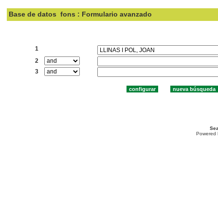
Base de datos
fons : Formulario avanzado
Buscar:
1
2
3
Sea
Powered