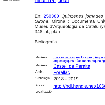
Llinàs i Pol, Joan
En:
258383
Quinzenes jornades
Girona
. Girona : Documenta Unive
Museu d'Arqueologia de Catalunya 
348 : il., plàn
Bibliografia.
Matèries:
Excavacions arqueològiques
;
Arqueol
arqueològiques
;
Jaciments arqueològ
Matèries:
Castell de Peralta
Àmbit:
Forallac
Cronologia:
2018 - 2019
Accés:
http://hdl.handle.net/10
Localització:
;