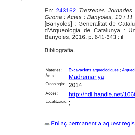
En:
243162
Tretzenes Jornades
Girona : Actes : Banyoles, 10 i 1
[Banyoles] : Generalitat de Cata
d'Arqueologia de Catalunya : Un
Banyoles, 2016. p. 641-643 : il
Bibliografia.
Matèries:
Excavacions arqueològiques
;
Arqueol
Àmbit:
Madremanya
Cronologia:
2014
Accés:
http://hdl.handle.net/10
Localització:
;
Enllaç permanent a aquest regis