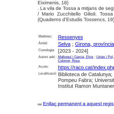
Eiximenis, 18)
. La vila de Tossa a mitjans de se
/ Mario Zucchitello Gilioli. Tos
(Quaderns d'Estudis Tossencs, 19
Matèries:
Ressenyes
Àmbit:
Selva
;
Girona, província
Cronologia:
[2023 - 2024]
Autors add.:
Mallorquí i Garcia, Elvis
;
Llinàs i Pol
Colomer, Rosa
Accés:
https://raco.cat/index.
Localització:
Biblioteca de Catalunya; U
Pompeu Fabra; Universita
Institut Ramon Muntane
Enllaç permanent a aquest regis