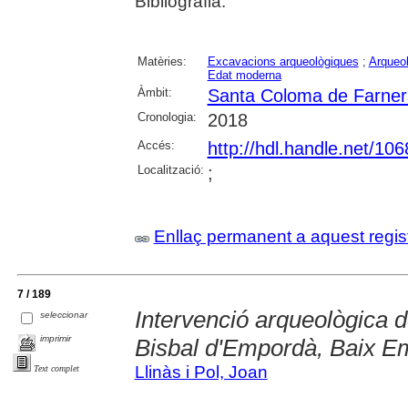
Bibliografia.
Matèries:
Excavacions arqueològiques
;
Arqueol
Edat moderna
Àmbit:
Santa Coloma de Farner
Cronologia:
2018
Accés:
http://hdl.handle.net/10
Localització:
;
Enllaç permanent a aquest regis
7 / 189
Intervenció arqueològica d
seleccionar
imprimir
Bisbal d'Empordà, Baix E
Llinàs i Pol, Joan
Text complet