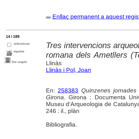
Enllaç permanent a aquest regis
14 / 189
Tres intervencions arqueolò
seleccionar
imprimir
romana dels Ametllers (T
Llinàs
Text complet
Llinàs i Pol, Joan
En:
258383
Quinzenes jornades
Girona
. Girona : Documenta Unive
Museu d'Arqueologia de Catalunya 
246 : il., plàn
Bibliografia.