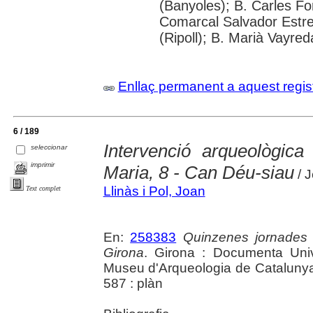
(Banyoles); B. Carles Fo
Comarcal Salvador Estre
(Ripoll); B. Marià Vayred
Enllaç permanent a aquest regis
6 / 189
Intervenció arqueològica
seleccionar
imprimir
Maria, 8 - Can Déu-siau
/ J
Llinàs i Pol, Joan
Text complet
En:
258383
Quinzenes jornades
Girona
. Girona : Documenta Unive
Museu d'Arqueologia de Catalunya 
587 : plàn