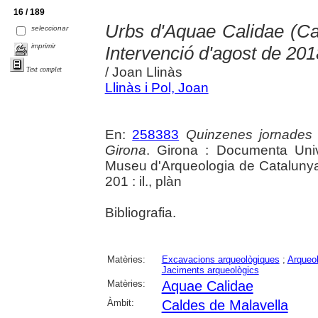
16 / 189
Urbs d'Aquae Calidae (Cal
seleccionar
imprimir
Intervenció d'agost de 201
/ Joan Llinàs
Text complet
Llinàs i Pol, Joan
En:
258383
Quinzenes jornades
Girona
. Girona : Documenta Unive
Museu d'Arqueologia de Catalunya 
201 : il., plàn
Bibliografia.
Matèries:
Excavacions arqueològiques
;
Arqueol
Jaciments arqueològics
Matèries:
Aquae Calidae
Àmbit:
Caldes de Malavella