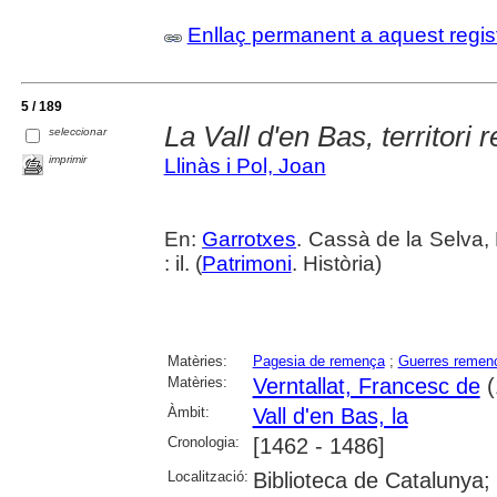
Enllaç permanent a aquest regis
5 / 189
La Vall d'en Bas, territori
seleccionar
imprimir
Llinàs i Pol, Joan
En:
Garrotxes
. Cassà de la Selva,
: il. (
Patrimoni
. Història)
Matèries:
Pagesia de remença
;
Guerres remen
Matèries:
Verntallat, Francesc de
(
Àmbit:
Vall d'en Bas, la
Cronologia:
[1462 - 1486]
Localització:
Biblioteca de Catalunya;