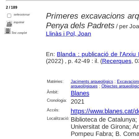
2 / 189
Primeres excavacions arq
seleccionar
imprimir
Penya dels Padrets
/ per Joa
Llinàs i Pol, Joan
Text complet
En:
Blanda : publicació de l'Arxiu
(2022) , p. 42-49 : il. (
Recerques
, 
Matèries:
Jaciments arqueològics
;
Excavacions
arqueològiques
;
Objectes arqueològi
Àmbit:
Blanes
Cronologia:
2021
Accés:
https://www.blanes.cat/
Localització:
Biblioteca de Catalunya;
Universitat de Girona; Ar
Pompeu Fabra; B. Comar