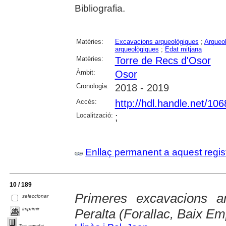
Bibliografia.
Matèries:
Excavacions arqueològiques
;
Arqueol
arqueològiques
;
Edat mitjana
Matèries:
Torre de Recs d'Osor
Àmbit:
Osor
Cronologia:
2018 - 2019
Accés:
http://hdl.handle.net/10
Localització:
;
Enllaç permanent a aquest regis
10 / 189
Primeres excavacions ar
seleccionar
imprimir
Peralta (Forallac, Baix E
Text complet