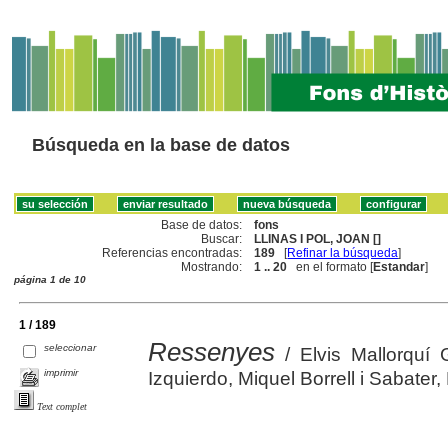
Búsqueda en la base de datos
Base de datos:
fons
Buscar:
LLINAS I POL, JOAN []
Referencias encontradas:
189
[
Refinar la búsqueda
]
Mostrando:
1 .. 20
en el formato [
Estandar
]
página 1 de 10
1 / 189
Ressenyes
seleccionar
/ Elvis Mallorquí 
imprimir
Izquierdo, Miquel Borrell i Sabate
Text complet