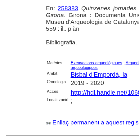
En:
258383
Quinzenes jornades
Girona
. Girona : Documenta Unive
Museu d'Arqueologia de Catalunya 
559 : il., plàn
Bibliografia.
Matèries:
Excavacions arqueològiques
;
Arqueol
arqueològiques
Àmbit:
Bisbal d'Empordà, la
Cronologia:
2019 - 2020
Accés:
http://hdl.handle.net/10
Localització:
;
Enllaç permanent a aquest regis