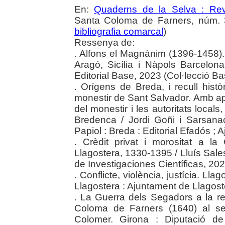
En:
Quaderns de la Selva : Revi
Santa Coloma de Farners, núm. 3
bibliografia comarcal
)
Ressenya de:
. Alfons el Magnànim (1396-1458).
Aragó, Sicília i Nàpols Barcelon
Editorial Base, 2023 (Col·lecció Ba
. Orígens de Breda, i recull histò
monestir de Sant Salvador. Amb apè
del monestir i les autoritats local
Bredenca / Jordi Goñi i Sarsana
Papiol : Breda : Editorial Efadós ;
. Crèdit privat i morositat a l
Llagostera, 1330-1395 / Lluís Sale
de Investigaciones Científicas, 20
. Conflicte, violència, justícia. Lla
Llagostera : Ajuntament de Llagost
. La Guerra dels Segadors a la r
Coloma de Farners (1640) al se
Colomer. Girona : Diputació de