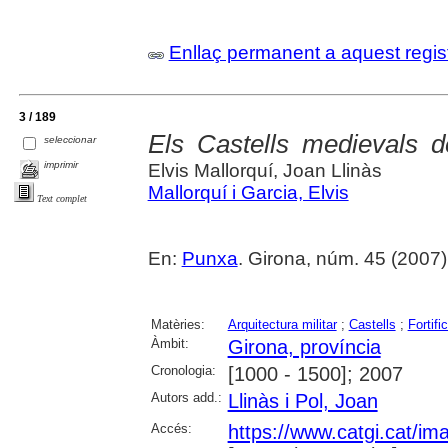
Enllaç permanent a aquest regis
3 / 189
Els Castells medievals 
seleccionar
imprimir
Elvis Mallorquí, Joan Llinàs
Mallorquí i Garcia, Elvis
Text complet
En:
Punxa
. Girona, núm. 45 (2007) , 
Matèries:
Arquitectura militar
;
Castells
;
Fortifi
Àmbit:
Girona, província
Cronologia:
[1000 - 1500]; 2007
Autors add.:
Llinàs i Pol, Joan
Accés:
https://www.catgi.cat/i