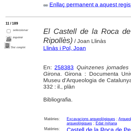
Enllaç permanent a aquest regis
11 / 189
El Castell de la Roca de
seleccionar
imprimir
Ripollès)
/ Joan Llinàs
Llinàs i Pol, Joan
Text complet
En:
258383
Quinzenes jornades
Girona
. Girona : Documenta Unive
Museu d'Arqueologia de Catalunya 
332 : il., plàn
Bibliografia.
Matèries:
Excavacions arqueològiques
;
Arqueol
arqueològiques
;
Edat mitjana
Matèries:
Castell de la Roca de Pe