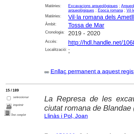
Matèries:
Excavacions arqueològiques
;
Arqueol
arqueològiques
;
Epoca romana
;
Vil·
Matèries:
Vil·la romana dels Ametl
Àmbit:
Tossa de Mar
Cronologia:
2019 - 2020
Accés:
http://hdl.handle.net/10
Localització:
;
Enllaç permanent a aquest regis
15 / 189
La Represa de les excav
seleccionar
imprimir
ciutat romana de Blandae 
Llinàs i Pol, Joan
Text complet