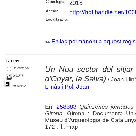
Cronologia:
2018
Accés:
http://hdl.handle.net/10
Localització:
;
Enllaç permanent a aquest regis
17 / 189
Un Nou sector del sitjar
seleccionar
imprimir
d'Onyar, la Selva)
/ Joan Llin
Llinàs i Pol, Joan
Text complet
En:
258383
Quinzenes jornades
Girona
. Girona : Documenta Unive
Museu d'Arqueologia de Catalunya 
172 : il., map