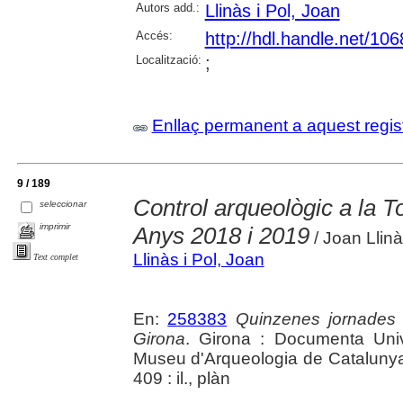
Autors add.:
Llinàs i Pol, Joan
Accés:
http://hdl.handle.net/10
Localització:
;
Enllaç permanent a aquest regis
9 / 189
Control arqueològic a la T
seleccionar
imprimir
Anys 2018 i 2019
/ Joan Llin
Llinàs i Pol, Joan
Text complet
En:
258383
Quinzenes jornades
Girona
. Girona : Documenta Unive
Museu d'Arqueologia de Catalunya 
409 : il., plàn