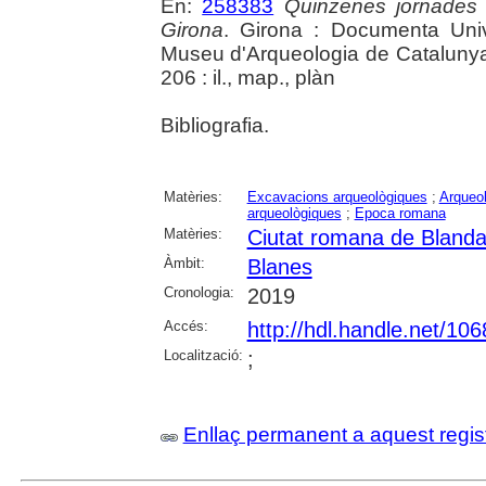
En:
258383
Quinzenes jornades
Girona
. Girona : Documenta Unive
Museu d'Arqueologia de Catalunya 
206 : il., map., plàn
Bibliografia.
Matèries:
Excavacions arqueològiques
;
Arqueol
arqueològiques
;
Epoca romana
Matèries:
Ciutat romana de Bland
Àmbit:
Blanes
Cronologia:
2019
Accés:
http://hdl.handle.net/10
Localització:
;
Enllaç permanent a aquest regis