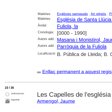
Matèries:
Esglésies parroquials
;
Art religiós
;
P
Matèries:
Església de Santa Llúcia 
Àmbit:
Fuliola, la
Cronologia:
[0000 - 1990]
Autors add.:
Masana i Monistirol, Ja
Autors add.:
Parròquia de la Fuliola
Localització:
B. Pública de Lleida; B.
Enllaç permanent a aquest regis
10 / 36
Les Capelles de l'església 
seleccionar
imprimir
Armengol, Jaume