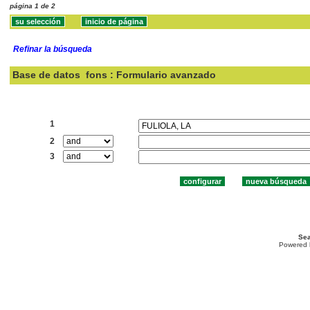
página 1 de 2
Refinar la búsqueda
Base de datos
fons : Formulario avanzado
Buscar:
1
2
3
Sea
Powered