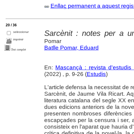
Enllaç permanent a aquest regis
20 / 36
Sarcènit : notes per a un
seleccionar
imprimir
Pomar
Batlle Pomar, Eduard
Text complet
En:
Mascançà : revista d'estudis 
(2022) , p. 9-26 (
Estudis
)
L'article defensa la necessitat de re
Sarcènit, de Jaume Vila Ricart. A
literatura catalana del segle XX en
dues edicions anteriors de la novel
presenten nombroses diferències l
escapçades per la censura i ser, avu
consisteix en l'aparat que hauria
crítica definitiva de la novel·la, 