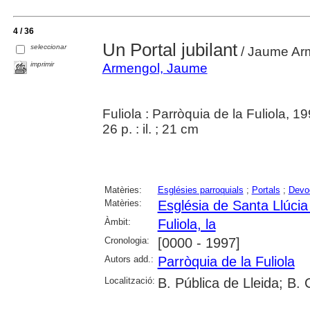
4 / 36
Un Portal jubilant
seleccionar
/ Jaume Ar
imprimir
Armengol, Jaume
Fuliola : Parròquia de la Fuliola, 1
26 p. : il. ; 21 cm
Matèries:
Esglésies parroquials
;
Portals
;
Devo
Matèries:
Església de Santa Llúcia 
Àmbit:
Fuliola, la
Cronologia:
[0000 - 1997]
Autors add.:
Parròquia de la Fuliola
Localització:
B. Pública de Lleida; B.