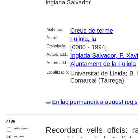
Inglada Salvador.
Matèries:
Creus de terme
Àmbit:
Fuliola, la
Cronologia:
[0000 - 1994]
Autors add.:
Inglada Salvador, F. Xavi
Autors add.:
Ajuntament de la Fuliola
Localització:
Universitat de Lleida; B.
Comarcal (Tàrrega)
Enllaç permanent a aquest regis
7 / 36
Recordant vells oficis: ra
seleccionar
imprimir