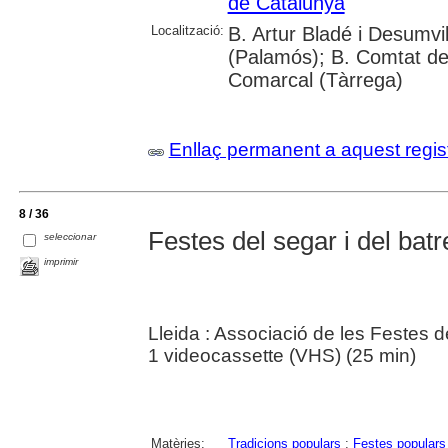
de Catalunya
Localització:
B. Artur Bladé i Desumvil
(Palamós); B. Comtat de
Comarcal (Tàrrega)
Enllaç permanent a aquest regis
8 / 36
Festes del segar i del batr
seleccionar
imprimir
Lleida : Associació de les Festes d
1 videocassette (VHS) (25 min)
Matèries:
Tradicions populars
;
Festes populars