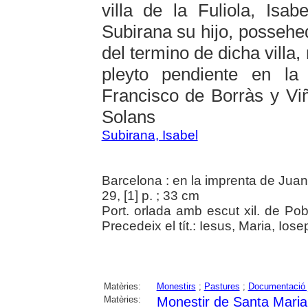
villa de la Fuliola, Is
Subirana su hijo, possehe
del termino de dicha villa
pleyto pendiente en l
Francisco de Borràs y Viñ
Solans
Subirana, Isabel
Barcelona : en la imprenta de Juan
29, [1] p. ; 33 cm
Port. orlada amb escut xil. de Poble
Precedeix el tít.: Iesus, Maria, Iose
Matèries:
Monestirs
;
Pastures
;
Documentació j
Matèries:
Monestir de Santa Maria