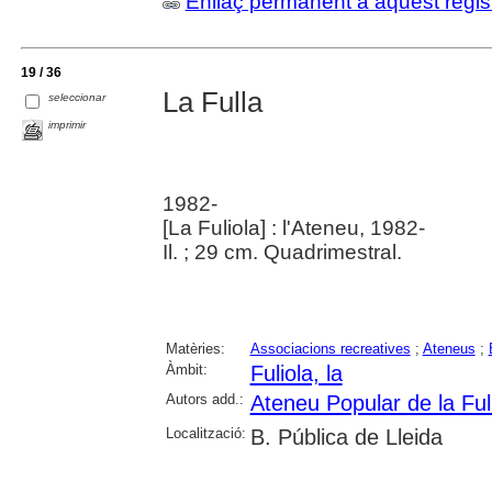
Enllaç permanent a aquest regis
19 / 36
La Fulla
seleccionar
imprimir
1982-
[La Fuliola] : l'Ateneu, 1982-
Il. ; 29 cm. Quadrimestral.
Matèries:
Associacions recreatives
;
Ateneus
;
Àmbit:
Fuliola, la
Autors add.:
Ateneu Popular de la Ful
Localització:
B. Pública de Lleida