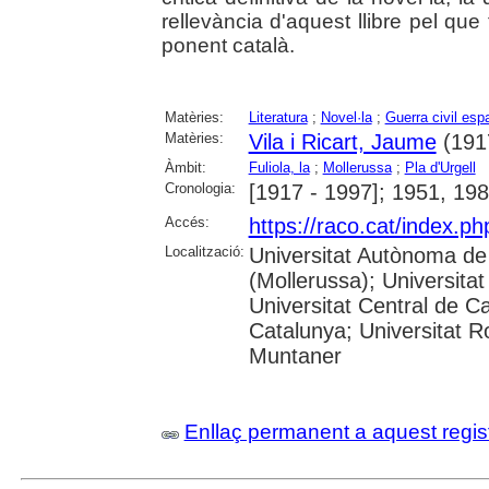
rellevància d'aquest llibre pel que f
ponent català.
Matèries:
Literatura
;
Novel·la
;
Guerra civil esp
Matèries:
Vila i Ricart, Jaume
(191
Àmbit:
Fuliola, la
;
Mollerussa
;
Pla d'Urgell
Cronologia:
[1917 - 1997]; 1951, 19
Accés:
https://raco.cat/index.p
Localització:
Universitat Autònoma de
(Mollerussa); Universitat
Universitat Central de Ca
Catalunya; Universitat Rov
Muntaner
Enllaç permanent a aquest regis