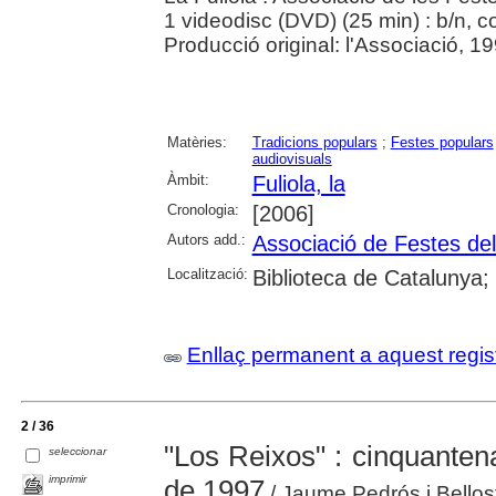
1 videodisc (DVD) (25 min) : b/n, co
Producció original: l'Associació, 19
Matèries:
Tradicions populars
;
Festes populars
audiovisuals
Àmbit:
Fuliola, la
Cronologia:
[2006]
Autors add.:
Associació de Festes del
Localització:
Biblioteca de Catalunya; 
Enllaç permanent a aquest regis
2 / 36
"Los Reixos" : cinquantena
seleccionar
imprimir
de 1997
/ Jaume Pedrós i Bellos