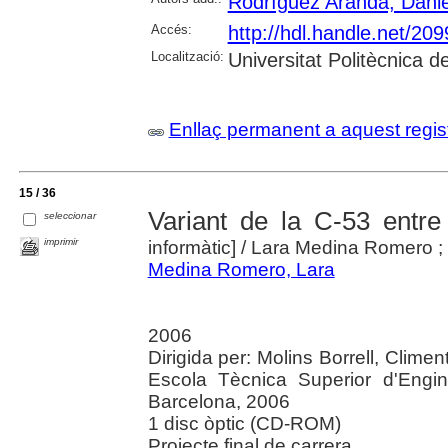
Rodríguez Aranda, Danie
Accés:
http://hdl.handle.net/20
Localització:
Universitat Politècnica 
Enllaç permanent a aquest regis
15 / 36
Variant de la C-53 entre
seleccionar
imprimir
informàtic]
/ Lara Medina Romero ; [d
Medina Romero, Lara
2006
Dirigida per: Molins Borrell, Climen
Escola Tècnica Superior d'Engi
Barcelona, 2006
1 disc òptic (CD-ROM)
Projecte final de carrera.