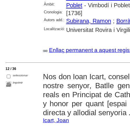
Àmbit:
Poblet
- Vimbodí i Poblet
Cronologia:
[1736]
Autors add.:
Subirana, Ramon
;
Borrà
Localització:
Universitat Rovira i Virgili
Enllaç permanent a aquest regis
12 / 36
Nos don Ioan Icart, consel
seleccionar
imprimir
nostre senyor, Batlle ge
reals en Principat de Cath
y honor per quant [espai 
directa y allodial senyoria .
Icart, Joan