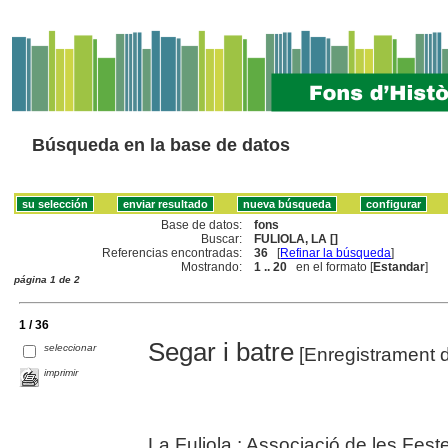
Búsqueda en la base de datos
Base de datos:
fons
Buscar:
FULIOLA, LA []
Referencias encontradas:
36
[
Refinar la búsqueda
]
Mostrando:
1 .. 20
en el formato [
Estandar
]
página 1 de 2
1 / 36
Segar i batre
seleccionar
[Enregistrament d
imprimir
La Fuliola : Associació de les Fest