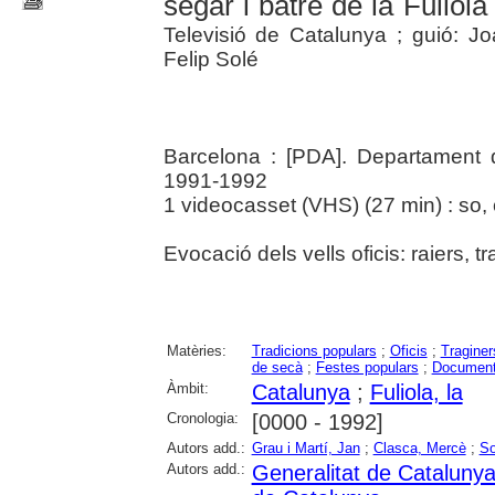
segar i batre de la Fuliola
Televisió de Catalunya ; guió: Jo
Felip Solé
Barcelona : [PDA]. Departament d
1991-1992
1 videocasset (VHS) (27 min) : so, c
Evocació dels vells oficis: raiers, t
Matèries:
Tradicions populars
;
Oficis
;
Traginer
de secà
;
Festes populars
;
Document
Àmbit:
Catalunya
;
Fuliola, la
Cronologia:
[0000 - 1992]
Autors add.:
Grau i Martí, Jan
;
Clasca, Mercè
;
So
Autors add.:
Generalitat de Cataluny