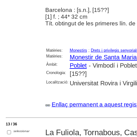
Barcelona : [s.n.], [15??]
[1] f. ; 44* 32 cm
Tít. obtingut de les primeres lín. de 
Matèries:
Monestirs
;
Drets i privilegis senyorial
Matèries:
Monestir de Santa Maria
Àmbit:
Poblet
- Vimbodí i Poblet
Cronologia:
[15??]
Localització:
Universitat Rovira i Virgili
Enllaç permanent a aquest regis
13 / 36
La Fuliola, Tornabous, Cas
seleccionar