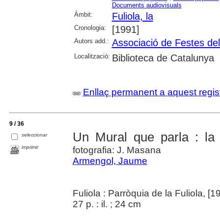
Documents audiovisuals
Àmbit:
Fuliola, la
Cronologia:
[1991]
Autors add.:
Associació de Festes del
Localització:
Biblioteca de Catalunya
Enllaç permanent a aquest regis
9 / 36
Un Mural que parla : la 
seleccionar
imprimir
fotografia: J. Masana
Armengol, Jaume
Fuliola : Parròquia de la Fuliola, [1
27 p. : il. ; 24 cm