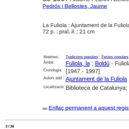
Pedrós i Bellostes, Jaume
La Fuliola : Ajuntament de la Fulio
72 p. : pral. il. ; 21 cm
Matèries:
Tradicions populars
;
Festes populars
Àmbit:
Fuliola, la
;
Boldú
- Fuliol
Cronologia:
[1947 - 1997]
Autors add.:
Ajuntament de la Fuliola
Localització:
Biblioteca de Catalunya; 
Enllaç permanent a aquest regis
3 / 36