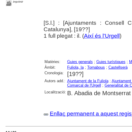
imprimir
[S.l.] : [Ajuntaments : Consell 
Catalunya], [19??]
1 full plegat : il. (
Així és l'Urgell
)
Matèries:
Guies generals
;
Guies turístiques
;
M
Àmbit:
Fuliola, la
;
Tornabous
;
Castellserà
Cronologia:
[19??]
Autors add.:
Ajuntament de la Fuliola
;
Ajuntament
Comarcal de l'Urgell
;
Generalitat de 
Localització:
B. Abadia de Montserrat
Enllaç permanent a aquest regis