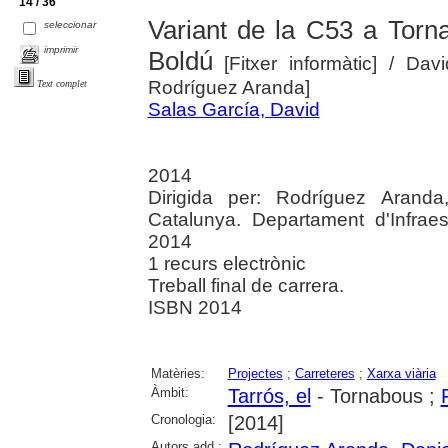
14 / 36
Variant de la C53 a Torna
seleccionar
imprimir
Boldú
[Fitxer informàtic]
/ Davi
Rodríguez Aranda]
Text complet
Salas García, David
2014
Dirigida per: Rodríguez Aranda,
Catalunya. Departament d'Infraest
2014
1 recurs electrònic
Treball final de carrera.
ISBN 2014
Matèries:
Projectes
;
Carreteres
;
Xarxa viària
Àmbit:
Tarrós, el
- Tornabous ;
Cronologia:
[2014]
Autors add.: