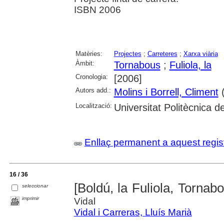
ISBN 2006
Matèries:
Projectes
;
Carreteres
;
Xarxa viària
Àmbit:
Tornabous
;
Fuliola, la
Cronologia:
[2006]
Autors add.:
Molins i Borrell, Climent
(
Localització:
Universitat Politècnica 
Enllaç permanent a aquest regis
16 / 36
[Boldú, la Fuliola, Tornab
seleccionar
imprimir
Vidal
Vidal i Carreras, Lluís Marià