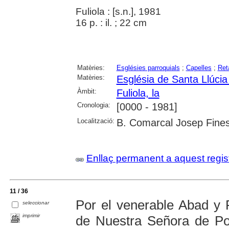
Fuliola : [s.n.], 1981
16 p. : il. ; 22 cm
Matèries:
Esglésies parroquials
;
Capelles
;
Ret
Matèries:
Església de Santa Llúcia 
Àmbit:
Fuliola, la
Cronologia:
[0000 - 1981]
Localització:
B. Comarcal Josep Fines
Enllaç permanent a aquest regis
11 / 36
Por el venerable Abad y 
seleccionar
imprimir
de Nuestra Señora de Pob