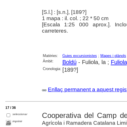
[S.l.] : [s.n.], [189?]
1 mapa : il. col. ; 22 * 50 cm
[Escala 1:25 000 aprox.]. Inclo
carreteres.
Matèries:
Guies excursionistes
;
Mapes i plànols
Àmbit:
Boldú
- Fuliola, la ;
Fuliola
Cronologia:
[189?]
Enllaç permanent a aquest regis
17 / 36
Cooperativa del Camp de 
seleccionar
imprimir
Agrícola i Ramadera Catalana Lim