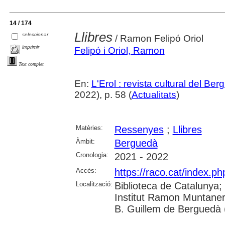
14 / 174
Llibres
seleccionar
/ Ramon Felipó Oriol
imprimir
Felipó i Oriol, Ramon
Text complet
En:
L'Erol : revista cultural del Be
2022), p. 58 (
Actualitats
)
Matèries:
Ressenyes
;
Llibres
Àmbit:
Berguedà
Cronologia:
2021 - 2022
Accés:
https://raco.cat/index.ph
Localització:
Biblioteca de Catalunya;
Institut Ramon Muntaner
B. Guillem de Berguedà (