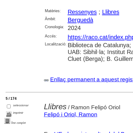
Matèries:
Ressenyes
;
Llibres
Àmbit:
Berguedà
Cronologia:
2024
Accés:
https://raco.cat/index.ph
Localització:
Biblioteca de Catalunya;
UAB: Sibhil·la; Institut
Cluet (Berga); B. Guille
Enllaç permanent a aquest regis
5 / 174
Llibres
seleccionar
/ Ramon Felipó Oriol
imprimir
Felipó i Oriol, Ramon
Text complet