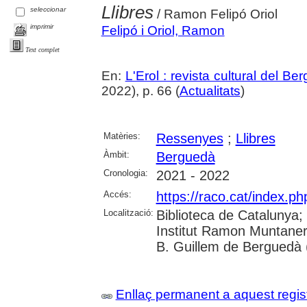
Llibres
seleccionar
/ Ramon Felipó Oriol
imprimir
Felipó i Oriol, Ramon
Text complet
En:
L'Erol : revista cultural del Be
2022), p. 66 (
Actualitats
)
Matèries:
Ressenyes
;
Llibres
Àmbit:
Berguedà
Cronologia:
2021 - 2022
Accés:
https://raco.cat/index.ph
Localització:
Biblioteca de Catalunya;
Institut Ramon Muntaner
B. Guillem de Berguedà (
Enllaç permanent a aquest regis