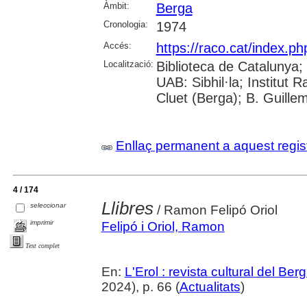
Àmbit:
Berga
Cronologia:
1974
Accés:
https://raco.cat/index.ph
Localització:
Biblioteca de Catalunya;
UAB: Sibhil·la; Institut
Cluet (Berga); B. Guille
Enllaç permanent a aquest regis
4 / 174
Llibres
seleccionar
/ Ramon Felipó Oriol
imprimir
Felipó i Oriol, Ramon
Text complet
En:
L'Erol : revista cultural del Be
2024), p. 66 (
Actualitats
)