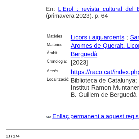
En:
L'Erol : revista cultural del
(primavera 2023), p. 64
Matèries:
Licors i aiguardents
;
Sa
Matèries:
Aromes de Queralt. Lico
Àmbit:
Berguedà
Cronologia:
[2023]
Accés:
https://raco.cat/index.ph
Localització:
Biblioteca de Catalunya;
Institut Ramon Muntaner
B. Guillem de Berguedà (
Enllaç permanent a aquest regis
13 / 174