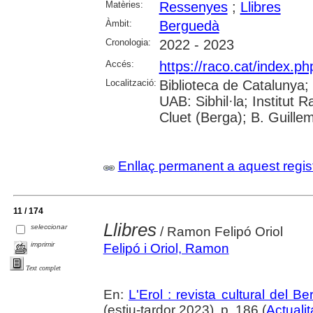
Matèries:
Ressenyes
;
Llibres
Àmbit:
Berguedà
Cronologia:
2022 - 2023
Accés:
https://raco.cat/index.ph
Localització:
Biblioteca de Catalunya;
UAB: Sibhil·la; Institut
Cluet (Berga); B. Guille
Enllaç permanent a aquest regis
11 / 174
Llibres
seleccionar
/ Ramon Felipó Oriol
imprimir
Felipó i Oriol, Ramon
Text complet
En:
L'Erol : revista cultural del B
(estiu-tardor 2023), p. 186 (
Actualit