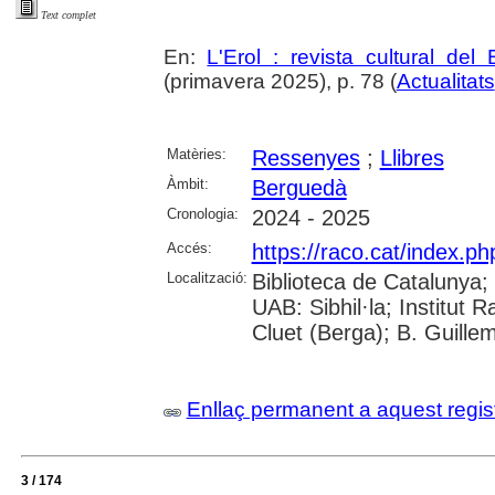
Text complet
En:
L'Erol : revista cultural del
(primavera 2025), p. 78 (
Actualitats
Matèries:
Ressenyes
;
Llibres
Àmbit:
Berguedà
Cronologia:
2024 - 2025
Accés:
https://raco.cat/index.p
Localització:
Biblioteca de Catalunya;
UAB: Sibhil·la; Institut
Cluet (Berga); B. Guille
Enllaç permanent a aquest regis
3 / 174