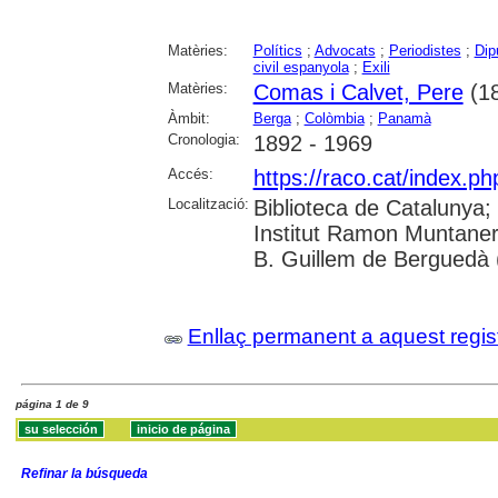
Matèries:
Polítics
;
Advocats
;
Periodistes
;
Dip
civil espanyola
;
Exili
Matèries:
Comas i Calvet, Pere
(18
Àmbit:
Berga
;
Colòmbia
;
Panamà
Cronologia:
1892 - 1969
Accés:
https://raco.cat/index.ph
Localització:
Biblioteca de Catalunya;
Institut Ramon Muntaner
B. Guillem de Berguedà (
Enllaç permanent a aquest regis
página 1 de 9
Refinar la búsqueda