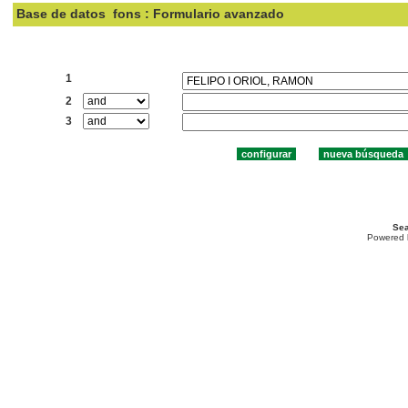
Base de datos
fons : Formulario avanzado
Buscar:
1
2
3
Sea
Powered