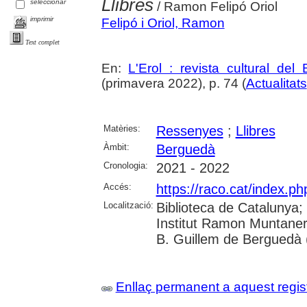
Llibres
seleccionar
/ Ramon Felipó Oriol
imprimir
Felipó i Oriol, Ramon
Text complet
En:
L'Erol : revista cultural del
(primavera 2022), p. 74 (
Actualitats
Matèries:
Ressenyes
;
Llibres
Àmbit:
Berguedà
Cronologia:
2021 - 2022
Accés:
https://raco.cat/index.ph
Localització:
Biblioteca de Catalunya;
Institut Ramon Muntaner
B. Guillem de Berguedà (
Enllaç permanent a aquest regis