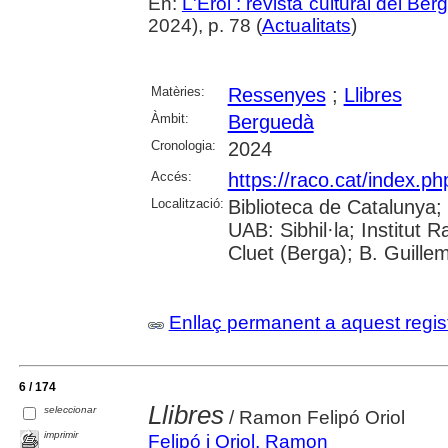
En:
L'Erol : revista cultural del Be
2024), p. 78 (
Actualitats
)
Matèries:
Ressenyes
;
Llibres
Àmbit:
Berguedà
Cronologia:
2024
Accés:
https://raco.cat/index.ph
Localització:
Biblioteca de Catalunya;
UAB: Sibhil·la; Institut
Cluet (Berga); B. Guille
Enllaç permanent a aquest regis
6 / 174
Llibres
seleccionar
/ Ramon Felipó Oriol
imprimir
Felipó i Oriol, Ramon