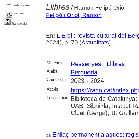
Llibres
seleccionar
/ Ramon Felipó Oriol
imprimir
Felipó i Oriol, Ramon
Text complet
En:
L'Erol : revista cultural del Be
2024), p. 70 (
Actualitats
)
Matèries:
Ressenyes
;
Llibres
Àmbit:
Berguedà
Cronologia:
2023 - 2024
Accés:
https://raco.cat/index.ph
Localització:
Biblioteca de Catalunya;
UAB: Sibhil·la; Institut
Cluet (Berga); B. Guille
Enllaç permanent a aquest regis