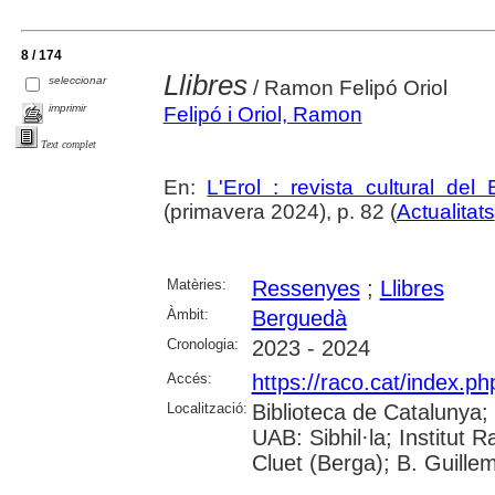
8 / 174
Llibres
seleccionar
/ Ramon Felipó Oriol
imprimir
Felipó i Oriol, Ramon
Text complet
En:
L'Erol : revista cultural del
(primavera 2024), p. 82 (
Actualitats
Matèries:
Ressenyes
;
Llibres
Àmbit:
Berguedà
Cronologia:
2023 - 2024
Accés:
https://raco.cat/index.ph
Localització:
Biblioteca de Catalunya;
UAB: Sibhil·la; Institut
Cluet (Berga); B. Guille