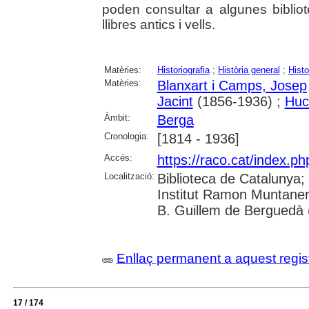
poden consultar a algunes bibliot
llibres antics i vells.
Matèries:
Historiografia
;
Història general
;
Histo
Matèries:
Blanxart i Camps, Josep
Jacint
(1856-1936) ;
Huc
Àmbit:
Berga
Cronologia:
[1814 - 1936]
Accés:
https://raco.cat/index.ph
Localització:
Biblioteca de Catalunya;
Institut Ramon Muntaner
B. Guillem de Berguedà (
Enllaç permanent a aquest regis
17 / 174