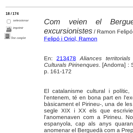
18 / 174
Com veien el Bergue
seleccionar
imprimir
excursionistes
/ Ramon Felipó 
Felipó i Oriol, Ramon
Text complet
En:
213478
Aliances territoria
Culturals Pirinenques
. [Andorra] :
p. 161-172
El catalanisme cultural i polític
l'entenem, té en bona part en l'ex
bàsicament el Pirineu-, una de les
segle XIX i XX els que escrivi
l'anomenaven com a Pirineu. No 
espanyola, cap als anys quara
anomenar el Berguedà com a Prepi