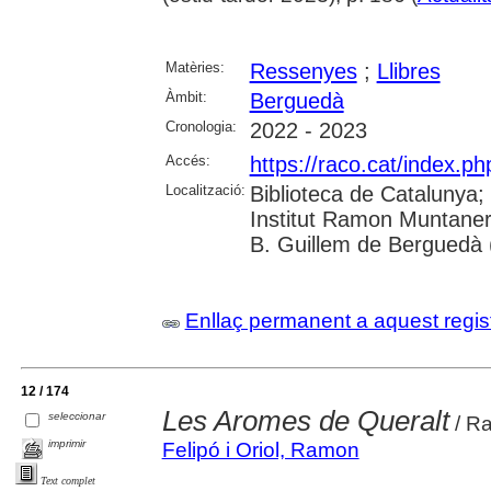
Matèries:
Ressenyes
;
Llibres
Àmbit:
Berguedà
Cronologia:
2022 - 2023
Accés:
https://raco.cat/index.ph
Localització:
Biblioteca de Catalunya;
Institut Ramon Muntaner
B. Guillem de Berguedà (
Enllaç permanent a aquest regis
12 / 174
Les Aromes de Queralt
seleccionar
/ R
imprimir
Felipó i Oriol, Ramon
Text complet