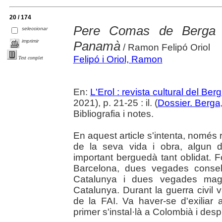
20 / 174
Pere Comas de Berga 
seleccionar
imprimir
Panamà
/ Ramon Felipó Oriol
Felipó i Oriol, Ramon
Text complet
En:
L'Erol : revista cultural del Be
2021), p. 21-25 : il. (
Dossier. Berga,
Bibliografia i notes.
En aquest article s'intenta, només 
de la seva vida i obra, algun d
important berguedà tant oblidat. F
Barcelona, dues vegades consell
Catalunya i dues vegades magi
Catalunya. Durant la guerra civil 
de la FAI. Va haver-se d'exiliar 
primer s'instal·là a Colombià i de