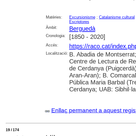
Matèries:
Excursionisme
;
Catalanisme cultural
Escriptores
Àmbit:
Berguedà
Cronologia:
[1850 - 2020]
Accés:
https://raco.cat/index.ph
Localització:
B. Abadia de Montserrat
Centre de Lectura de Re
de Cerdanya (Puigcerdà)
Aran-Aran); B. Comarcal 
Pública Maria Barbal (Tr
Cerdanya; UAB: Sibhil·la
Enllaç permanent a aquest regis
19 / 174