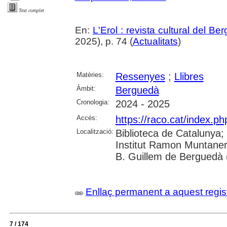
Text complet
En:
L'Erol : revista cultural del Be
2025), p. 74 (
Actualitats
)
Matèries:
Ressenyes
;
Llibres
Àmbit:
Berguedà
Cronologia:
2024 - 2025
Accés:
https://raco.cat/index.p
Localització:
Biblioteca de Catalunya;
Institut Ramon Muntaner
B. Guillem de Berguedà (
Enllaç permanent a aquest regis
7 / 174