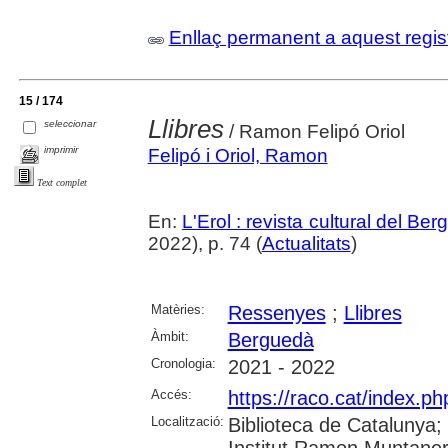
Enllaç permanent a aquest regis
15 / 174
Llibres
seleccionar
/ Ramon Felipó Oriol
imprimir
Felipó i Oriol, Ramon
Text complet
En:
L'Erol : revista cultural del Be
2022), p. 74 (
Actualitats
)
Matèries:
Ressenyes
;
Llibres
Àmbit:
Berguedà
Cronologia:
2021 - 2022
Accés:
https://raco.cat/index.ph
Localització:
Biblioteca de Catalunya;
Institut Ramon Muntaner