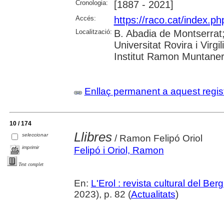
Cronologia:
[1887 - 2021]
Accés:
https://raco.cat/index.ph
Localització:
B. Abadia de Montserrat;
Universitat Rovira i Virg
Institut Ramon Muntaner;
Enllaç permanent a aquest regis
10 / 174
Llibres
seleccionar
/ Ramon Felipó Oriol
imprimir
Felipó i Oriol, Ramon
Text complet
En:
L'Erol : revista cultural del Be
2023), p. 82 (
Actualitats
)