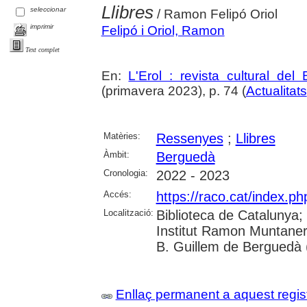
Llibres
seleccionar
/ Ramon Felipó Oriol
imprimir
Felipó i Oriol, Ramon
Text complet
En:
L'Erol : revista cultural del
(primavera 2023), p. 74 (
Actualitats
Matèries:
Ressenyes
;
Llibres
Àmbit:
Berguedà
Cronologia:
2022 - 2023
Accés:
https://raco.cat/index.ph
Localització:
Biblioteca de Catalunya;
Institut Ramon Muntaner
B. Guillem de Berguedà (
Enllaç permanent a aquest regis