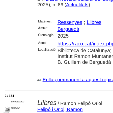
2025), p. 66 (
Actualitats
)
Matèries:
Ressenyes
;
Llibres
Àmbit:
Berguedà
Cronologia:
2025
Accés:
https://raco.cat/index.p
Localització:
Biblioteca de Catalunya;
Institut Ramon Muntaner
B. Guillem de Berguedà (
Enllaç permanent a aquest regis
2 / 174
Llibres
seleccionar
/ Ramon Felipó Oriol
imprimir
Felipó i Oriol, Ramon