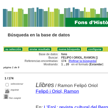
Búsqueda en la base de datos
Base de datos:
fons
Buscar:
FELIPO I ORIOL, RAMON []
Referencias encontradas:
174
[
Refinar la búsqueda
]
Mostrando:
1 .. 20
en el formato [
Estandar
]
página 1 de 9
1 / 174
Llibres
seleccionar
/ Ramon Felipó Oriol
imprimir
Felipó i Oriol, Ramon
Text complet
En:
L'Erol : revista cultural del Be