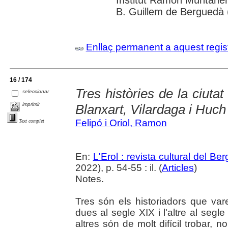
B. Guillem de Berguedà (
Enllaç permanent a aquest regis
16 / 174
Tres històries de la ciutat
seleccionar
imprimir
Blanxart, Vilardaga i Huch
Felipó i Oriol, Ramon
Text complet
En:
L'Erol : revista cultural del Be
2022), p. 54-55 : il. (
Articles
)
Notes.
Tres són els historiadors que var
dues al segle XIX i l'altre al seg
altres són de molt difícil trobar,