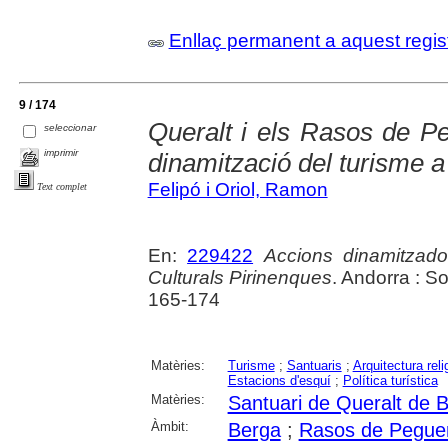
Enllaç permanent a aquest regis
9 / 174
Queralt i els Rasos de P
seleccionar
imprimir
dinamització del turisme 
Felipó i Oriol, Ramon
Text complet
En:
229422
Accions dinamitzado
Culturals Pirinenques
. Andorra : S
165-174
Matèries:
Turisme
;
Santuaris
;
Arquitectura reli
Estacions d'esquí
;
Política turística
Matèries:
Santuari de Queralt de 
Àmbit:
Berga
;
Rasos de Peguer