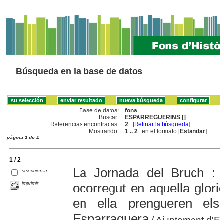
Búsqueda en la base de datos
Base de datos:
fons
Buscar:
ESPARREGUERINS []
Referencias encontradas:
2
[
Refinar la búsqueda
]
Mostrando:
1 .. 2
en el formato [
Estandar
]
página 1 de 1
1 / 2
La Jornada del Bruch :
seleccionar
imprimir
ocorregut en aquella glor
en ella prengueren el
Esparraguera
/ Ajuntament d'