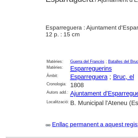
Esparreguera : Ajuntament d'Espa
12 p. : 15 cm
Matèries:
Guerra del Francès
;
Batalles del Bru
Matèries:
Esparreguerins
Àmbit:
Esparreguera
;
Bruc, el
Cronologia:
1808
Autors add.:
Ajuntament d'Esparregu
Localització:
B. Municipal l'Ateneu (E
Enllaç permanent a aquest regis