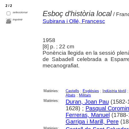
2 / 2
Esboç d'història local
seleccionar
/ Fran
imprimir
Subirana i Ollé, Francesc
1958
[8] p. ; 22 cm
Ponència llegida en la sessió plen
de Sabadell celebrada a Esparr
mecanografiat.
Matèries:
Castells
;
Esglésies
;
Indústria tèxtil
Abats
;
Militars
Matèries:
Duran, Joan Pau
(1582-
1628) ;
Pasqual Coromi
Ferreras, Manuel
(1788-
Garriga i Marill, Pere
(18
Matèries: