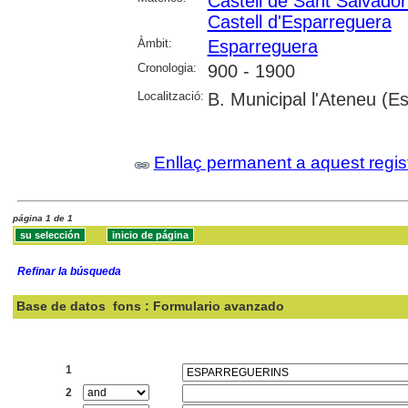
Castell de Sant Salvado
Castell d'Esparreguera
Àmbit:
Esparreguera
Cronologia:
900 - 1900
Localització:
B. Municipal l'Ateneu (E
Enllaç permanent a aquest regis
página 1 de 1
Refinar la búsqueda
Base de datos
fons : Formulario avanzado
Buscar:
1
2