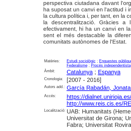
perspectiva ciutadana davant l'orga
ha suposat un canvi en l'actitud i i
la cultura política i, per tant, en la
la descentralització. Gràcies a
efectivament, hi ha un canvi en la
sent el més destacable la difere
comunitats autònomes de l'Estat.
Matèries:
Estudi sociològic
;
Enquestes públiqu
Federalisme
;
Procés independentista
Àmbit:
Catalunya
;
Espanya
Cronologia:
[2007 - 2016]
Autors add.:
García Rabadán, Jonata
Accés:
https://dialnet.unirioja.
http://www.reis.cis.es
Localització:
UAB: Humanitats (Hemero
Universitat de Girona; U
Fabra; Universitat Rovira i