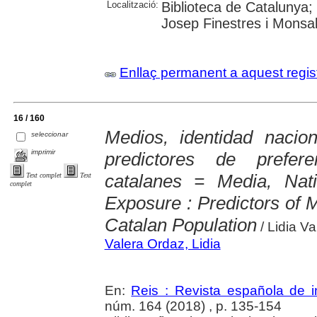
Localització:
Biblioteca de Catalunya;
Josep Finestres i Monsa
Enllaç permanent a aquest regis
16 / 160
Medios, identidad nacion
seleccionar
imprimir
predictores de prefer
catalanes = Media, Nati
Text complet
Text
complet
Exposure : Predictors of
Catalan Population
/ Lidia V
Valera Ordaz, Lidia
En:
Reis : Revista española de i
núm. 164 (2018) , p. 135-154