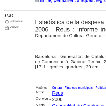
Enllaç permanent a aquest regis
3 / 160
Estadística de la despesa 
seleccionar
imprimir
2006 : Reus : informe ind
Departament de Cultura. Generalit
Barcelona : Generalitat de Catalu
de Comunicació, Gabinet Tècnic, 
[17] f. : gràfics, quadres ; 30 cm
Matèries:
Cultura
;
Finances municipals
;
Política
Àmbit:
Reus
Cronologia:
2006
Autors
Generalitat de Catalunya