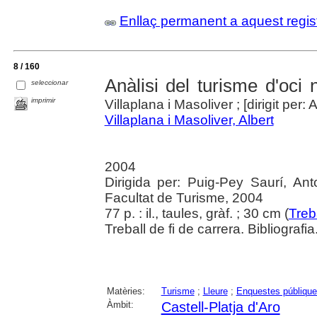
Enllaç permanent a aquest regis
8 / 160
Anàlisi del turisme d'oci 
seleccionar
imprimir
Villaplana i Masoliver ; [dirigit pe
Villaplana i Masoliver, Albert
2004
Dirigida per: Puig-Pey Saurí, An
Facultat de Turisme, 2004
77 p. : il., taules, gràf. ; 30 cm (
Treba
Treball de fi de carrera. Bibliografia
Matèries:
Turisme
;
Lleure
;
Enquestes públiqu
Àmbit:
Castell-Platja d'Aro