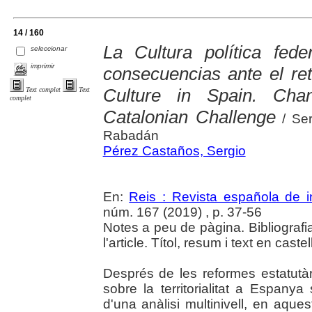
14 / 160
La Cultura política fe
seleccionar
imprimir
consecuencias ante el ret
Culture in Spain. Ch
Text complet
Text
complet
Catalonian Challenge
/ Ser
Rabadán
Pérez Castaños, Sergio
En:
Reis : Revista española de i
núm. 167 (2019) , p. 37-56
Notes a peu de pàgina. Bibliografi
l'article. Títol, resum i text en castel
Després de les reformes estatutà
sobre la territorialitat a Espanya
d'una anàlisi multinivell, en aqu