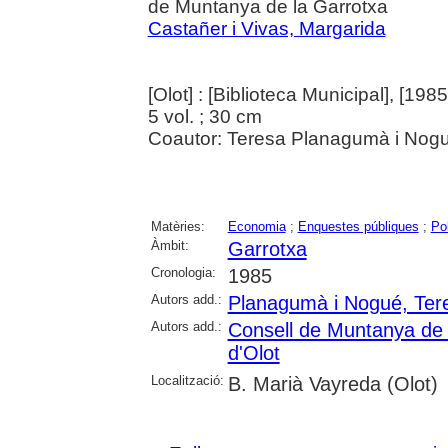
de Muntanya de la Garrotxa
Castañer i Vivas, Margarida
[Olot] : [Biblioteca Municipal], [1985
5 vol. ; 30 cm
Coautor: Teresa Planagumà i Nogu
Matèries:
Economia
;
Enquestes públiques
;
Po
Àmbit:
Garrotxa
Cronologia:
1985
Autors add.:
Planagumà i Nogué, Ter
Autors add.:
Consell de Muntanya de 
d'Olot
Localització:
B. Marià Vayreda (Olot)