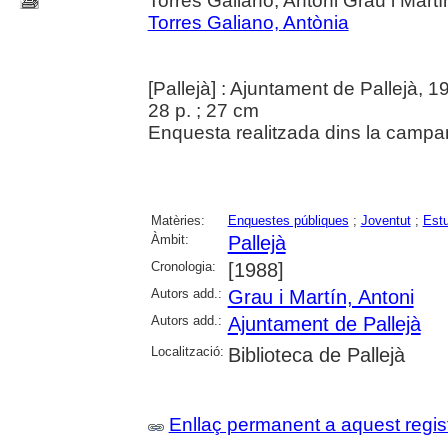
Torres Galiano, Antoni Grau i Martí
Torres Galiano, Antònia
[Pallejà] : Ajuntament de Pallejà, 1
28 p. ; 27 cm
Enquesta realitzada dins la campan
Matèries:
Enquestes públiques
;
Joventut
;
Estu
Àmbit:
Pallejà
Cronologia:
[1988]
Autors add.:
Grau i Martín, Antoni
Autors add.:
Ajuntament de Pallejà
Localització:
Biblioteca de Pallejà
Enllaç permanent a aquest regis