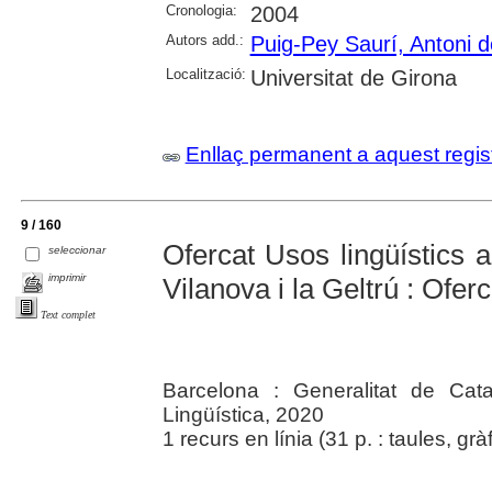
Cronologia:
2004
Autors add.:
Puig-Pey Saurí, Antoni 
Localització:
Universitat de Girona
Enllaç permanent a aquest regis
9 / 160
Ofercat Usos lingüístics 
seleccionar
imprimir
Vilanova i la Geltrú : Ofer
Text complet
Barcelona : Generalitat de Cata
Lingüística, 2020
1 recurs en línia (31 p. : taules, gràf