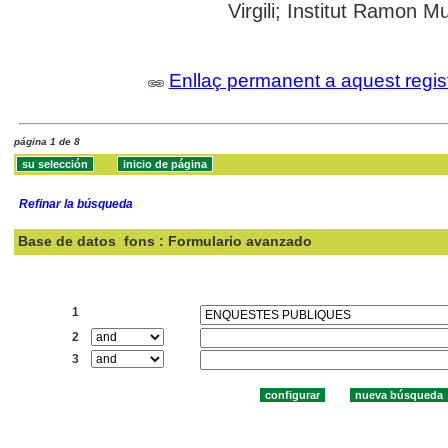
Virgili; Institut Ramon M
Enllaç permanent a aquest regis
página 1 de 8
Refinar la búsqueda
Base de datos
fons : Formulario avanzado
Buscar:
1
2
3