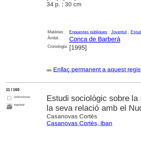
34 p. ; 30 cm
Matèries:
Enquestes públiques
;
Joventut
;
Estud
Àmbit:
Conca de Barberà
Cronologia:
[1995]
Enllaç permanent a aquest regis
11 / 160
Estudi sociològic sobre la 
seleccionar
imprimir
la seva relació amb el Nuc
Casanovas Cortès
Casanovas Cortès, Iban