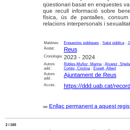
qüestionari basat en enquestes va
que recull informació sobre benes
física, ús de pantalles, consu
relacions interpersonals i sexualitat
Matèries:
Enquestes públiques
;
Salut pública
;
J
Àmbit:
Reus
Cronologia:
2023 - 2024
Autors
Robles-Muñoz, Marina
;
Alvarez, Sheil
add.:
Cortés, Cristina
;
Espelt, Albert
Autors
Ajuntament de Reus
add.:
Accés:
https://ddd.uab.cat/reco
Enllaç permanent a aquest regis
2 / 160