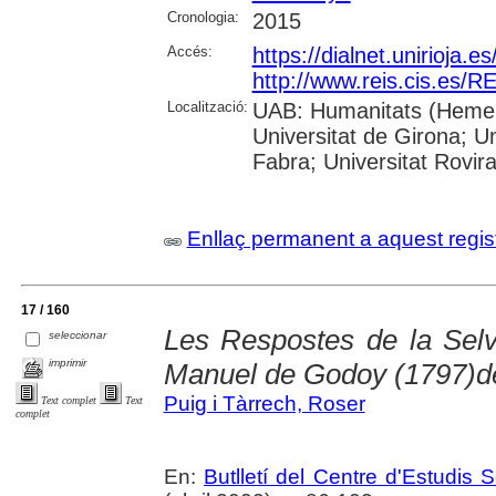
Cronologia:
2015
Accés:
https://dialnet.unirioja.
http://www.reis.cis.es
Localització:
UAB: Humanitats (Hemero
Universitat de Girona; U
Fabra; Universitat Rovira i
Enllaç permanent a aquest regis
17 / 160
Les Respostes de la Sel
seleccionar
imprimir
Manuel de Godoy (1797)de
Puig i Tàrrech, Roser
Text complet
Text
complet
En:
Butlletí del Centre d'Estudis 