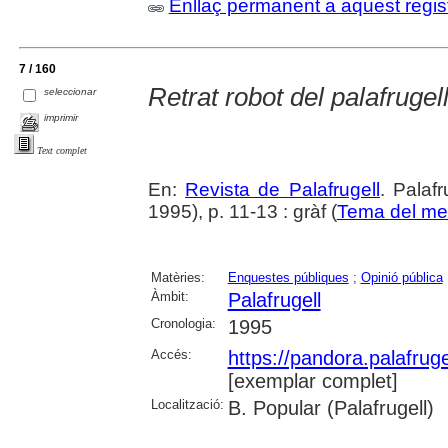
Enllaç permanent a aquest regis
7 / 160
Retrat robot del palafrugel
seleccionar
imprimir
Text complet
En:
Revista de Palafrugell
. Palaf
1995), p. 11-13 : gràf (
Tema del me
Matèries:
Enquestes públiques
;
Opinió pública
Àmbit:
Palafrugell
Cronologia:
1995
Accés:
https://pandora.palafru
[exemplar complet]
Localització:
B. Popular (Palafrugell)