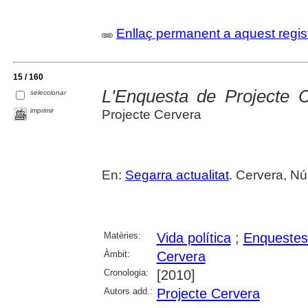
Enllaç permanent a aquest regis
15 / 160
L'Enquesta de Projecte C
seleccionar
imprimir
Projecte Cervera
En:
Segarra actualitat
. Cervera, Núm
Matèries:
Vida política
;
Enquestes
Àmbit:
Cervera
Cronologia:
[2010]
Autors add.:
Projecte Cervera