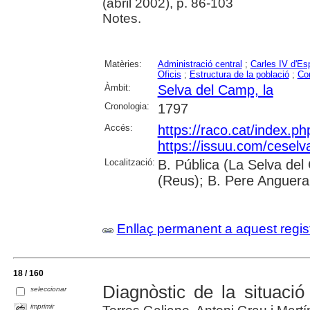
(abril 2002), p. 86-103
Notes.
Matèries:
Administració central
;
Carles IV d'E
Oficis
;
Estructura de la població
;
Co
Àmbit:
Selva del Camp, la
Cronologia:
1797
Accés:
https://raco.cat/index.p
https://issuu.com/ceselva
Localització:
B. Pública (La Selva del
(Reus); B. Pere Anguera
Enllaç permanent a aquest regis
18 / 160
Diagnòstic de la situació
seleccionar
imprimir