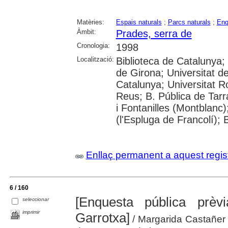
Matèries:
Espais naturals
;
Parcs naturals
;
Enq
Àmbit:
Prades, serra de
Cronologia:
1998
Localització:
Biblioteca de Catalunya; 
de Girona; Universitat de
Catalunya; Universitat Ro
Reus; B. Pública de Tar
i Fontanilles (Montblan
(l'Espluga de Francolí);
Enllaç permanent a aquest regis
6 / 160
[Enquesta pública prè
seleccionar
imprimir
Garrotxa]
/ Margarida Castañer i