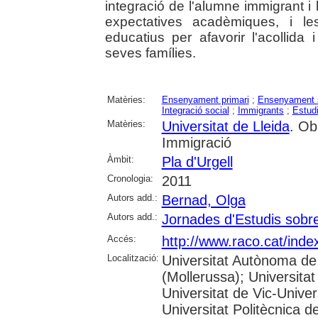
integració de l'alumne immigrant i 
expectatives acadèmiques, i l
educatius per afavorir l'acollida 
seves famílies.
Matèries:
Ensenyament primari
;
Ensenyament 
Integració social
;
Immigrants
;
Estudi
Matèries:
Universitat de Lleida
. Ob
Immigració
Àmbit:
Pla d'Urgell
Cronologia:
2011
Autors add.:
Bernad, Olga
Autors add.:
Jornades d'Estudis sobre 
Accés:
http://www.raco.cat/ind
Localització:
Universitat Autònoma de
(Mollerussa); Universitat
Universitat de Vic-Univer
Universitat Politècnica d