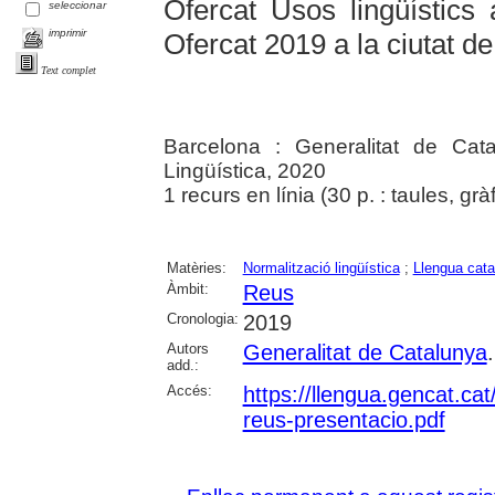
Ofercat Usos lingüístics 
seleccionar
imprimir
Ofercat 2019 a la ciutat d
Text complet
Barcelona : Generalitat de Cata
Lingüística, 2020
1 recurs en línia (30 p. : taules, gràf
Matèries:
Normalització lingüística
;
Llengua cata
Àmbit:
Reus
Cronologia:
2019
Autors
Generalitat de Catalunya
add.:
Accés:
https://llengua.gencat.ca
reus-presentacio.pdf