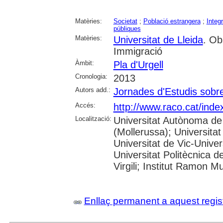
Matèries:
Societat
;
Població estrangera
;
Integ
públiques
Matèries:
Universitat de Lleida
. Ob
Immigració
Àmbit:
Pla d'Urgell
Cronologia:
2013
Autors add.:
Jornades d'Estudis sobre 
Accés:
http://www.raco.cat/ind
Localització:
Universitat Autònoma de
(Mollerussa); Universitat
Universitat de Vic-Univer
Universitat Politècnica d
Virgili; Institut Ramon M
Enllaç permanent a aquest regis