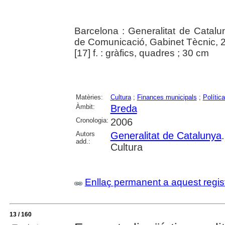
Barcelona : Generalitat de Catalu
de Comunicació, Gabinet Tècnic, 
[17] f. : gràfics, quadres ; 30 cm
Matèries:
Cultura
;
Finances municipals
;
Política
Àmbit:
Breda
Cronologia:
2006
Autors
Generalitat de Catalunya
add.:
Cultura
Enllaç permanent a aquest regis
13 / 160