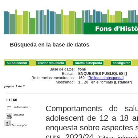
Búsqueda en la base de datos
Base de datos:
fons
Buscar:
ENQUESTES PUBLIQUES []
Referencias encontradas:
160
[
Refinar la búsqueda
]
Mostrando:
1 .. 20
en el formato [
Estandar
]
página 1 de 8
1 / 160
Comportaments de salu
seleccionar
imprimir
adolescent de 12 a 18 a
enquesta sobre aspectes so
Text complet
curs 2023/24
[Fitxer informà