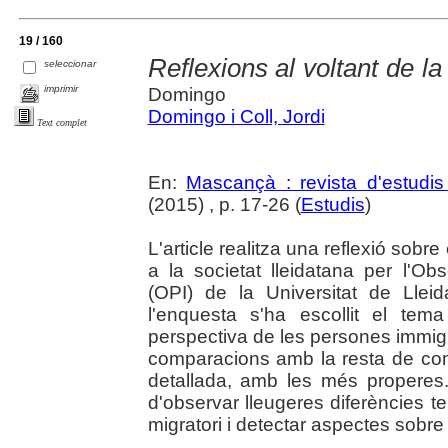
19 / 160
Reflexions al voltant de la
seleccionar
imprimir
Domingo
Domingo i Coll, Jordi
Text complet
En:
Mascançà : revista d'estudis 
(2015) , p. 17-26 (
Estudis
)
L'article realitza una reflexió sobr
a la societat lleidatana per l'O
(OPI) de la Universitat de Llei
l'enquesta s'ha escollit el te
perspectiva de les persones immigr
comparacions amb la resta de co
detallada, amb les més properes. E
d'observar lleugeres diferències ter
migratori i detectar aspectes sobre 