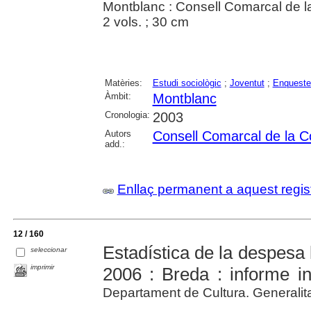
Montblanc : Consell Comarcal de 
2 vols. ; 30 cm
Matèries:
Estudi sociològic
;
Joventut
;
Enqueste
Àmbit:
Montblanc
Cronologia:
2003
Autors
Consell Comarcal de la 
add.:
Enllaç permanent a aquest regis
12 / 160
Estadística de la despesa 
seleccionar
imprimir
2006 : Breda : informe ind
Departament de Cultura. Generalit