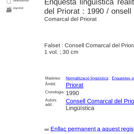
Enquesta lingüística real
seleccionar
imprimir
del Priorat : 1990 / onsel
Comarcal del Priorat
Falset : Consell Comarcal del Prior
1 vol. ; 30 cm
Matèries:
Normalització lingüística
;
Enquestes p
Àmbit:
Priorat
Cronologia:
1990
Autors
Consell Comarcal del Prio
add.:
Lingüística
Enllaç permanent a aquest regis