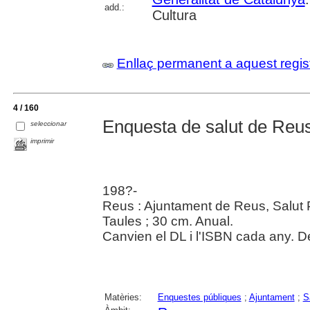
add.:
Cultura
Enllaç permanent a aquest regis
4 / 160
Enquesta de salut de Reus 
seleccionar
imprimir
198?-
Reus : Ajuntament de Reus, Salut P
Taules ; 30 cm. Anual.
Canvien el DL i l'ISBN cada any. D
Matèries:
Enquestes públiques
;
Ajuntament
;
S