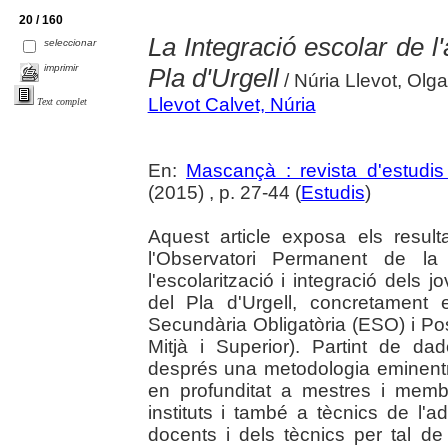
20 / 160
La Integració escolar de l
seleccionar
imprimir
Pla d'Urgell
/ Núria Llevot, Olg
Llevot Calvet, Núria
Text complet
En:
Mascançà : revista d'estudis 
(2015) , p. 27-44 (
Estudis
)
Aquest article exposa els result
l'Observatori Permanent de la
l'escolarització i integració dels
del Pla d'Urgell, concretament 
Secundària Obligatòria (ESO) i Po
Mitjà i Superior). Partint de dad
després una metodologia eminentme
en profunditat a mestres i membr
instituts i també a tècnics de l'ad
docents i dels tècnics per tal d