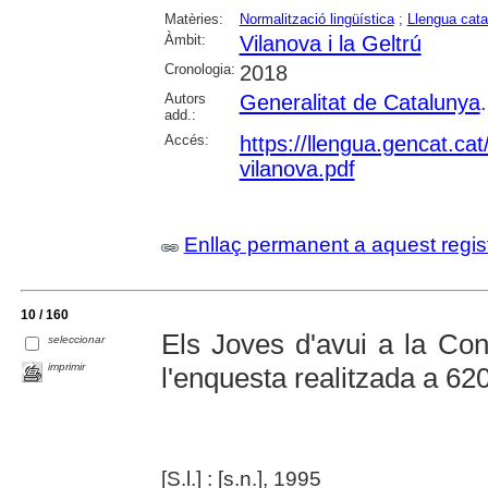
Matèries:
Normalització lingüística
;
Llengua cata
Àmbit:
Vilanova i la Geltrú
Cronologia:
2018
Autors
Generalitat de Catalunya
add.:
Accés:
https://llengua.gencat.ca
vilanova.pdf
Enllaç permanent a aquest regis
10 / 160
Els Joves d'avui a la Con
seleccionar
imprimir
l'enquesta realitzada a 62
[S.l.] : [s.n.], 1995