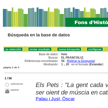
Búsqueda en la base de datos
Base de datos:
fons
Buscar:
EL FRANCOLI []
Referencias encontradas:
56
[
Refinar la búsqueda
]
Mostrando:
1 .. 20
en el formato [
Estandar
]
página 1 de 3
1 / 56
Els Pets : "La gent cada 
seleccionar
imprimir
ser oient de múscia en cat
Palau i Just, Òscar