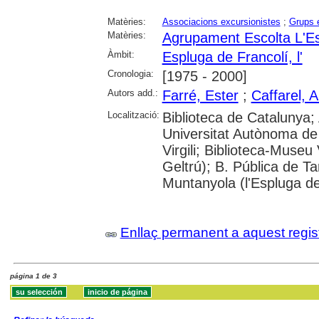
Matèries:
Associacions excursionistes
;
Grups 
Matèries:
Agrupament Escolta L'Est
Àmbit:
Espluga de Francolí, l'
Cronologia:
[1975 - 2000]
Autors add.:
Farré, Ester
;
Caffarel, 
Localització:
Biblioteca de Catalunya;
Universitat Autònoma de 
Virgili; Biblioteca-Museu 
Geltrú); B. Pública de 
Muntanyola (l'Espluga de
Enllaç permanent a aquest regis
página 1 de 3