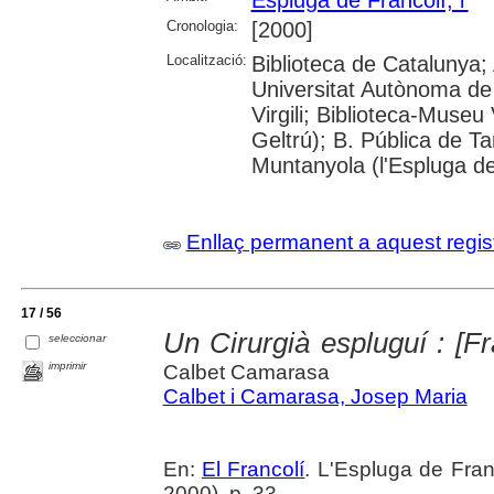
Cronologia:
[2000]
Localització:
Biblioteca de Catalunya;
Universitat Autònoma de 
Virgili; Biblioteca-Museu 
Geltrú); B. Pública de 
Muntanyola (l'Espluga de
Enllaç permanent a aquest regis
17 / 56
Un Cirurgià espluguí : [F
seleccionar
imprimir
Calbet Camarasa
Calbet i Camarasa, Josep Maria
En:
El Francolí
. L'Espluga de Fra
2000), p. 33