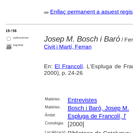
Enllaç permanent a aquest regis
19 / 56
Josep M. Bosch i Baró
seleccionar
/ Fer
imprimir
Civit i Martí, Ferran
En:
El Francolí
. L'Espluga de Fr
2000), p. 24-26
Matèries:
Entrevistes
Matèries:
Bosch i Baró, Josep M.
Àmbit:
Espluga de Francolí, l'
Cronologia:
[2000]
Localització: