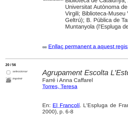
Biblioteca de Catalunya;
Universitat Autònoma de 
Virgili; Biblioteca-Museu 
Geltrú); B. Pública de 
Muntanyola (l'Espluga de
Enllaç permanent a aquest regis
20 / 56
Agrupament Escolta L'Est
seleccionar
imprimir
Farré i Anna Caffarel
Torres, Teresa
En:
El Francolí
. L'Espluga de Fra
2000), p. 6-8