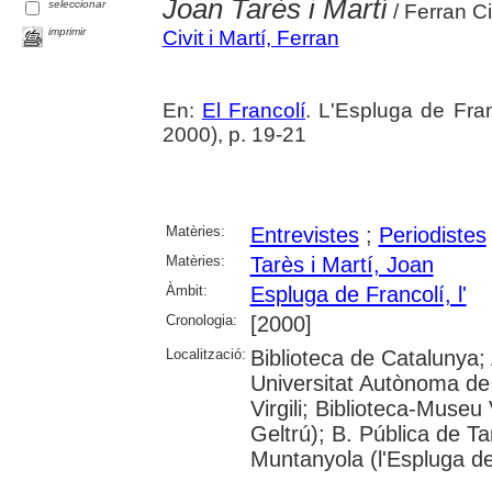
Joan Tarès i Martí
seleccionar
/ Ferran Civ
imprimir
Civit i Martí, Ferran
En:
El Francolí
. L'Espluga de Fra
2000), p. 19-21
Matèries:
Entrevistes
;
Periodistes
Matèries:
Tarès i Martí, Joan
Àmbit:
Espluga de Francolí, l'
Cronologia:
[2000]
Localització:
Biblioteca de Catalunya;
Universitat Autònoma de 
Virgili; Biblioteca-Museu 
Geltrú); B. Pública de 
Muntanyola (l'Espluga de