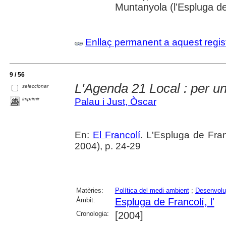
Muntanyola (l'Espluga de
Enllaç permanent a aquest regis
9 / 56
L'Agenda 21 Local : per un
seleccionar
imprimir
Palau i Just, Òscar
En:
El Francolí
. L'Espluga de Fra
2004), p. 24-29
Matèries:
Política del medi ambient
;
Desenvolu
Àmbit:
Espluga de Francolí, l'
Cronologia:
[2004]