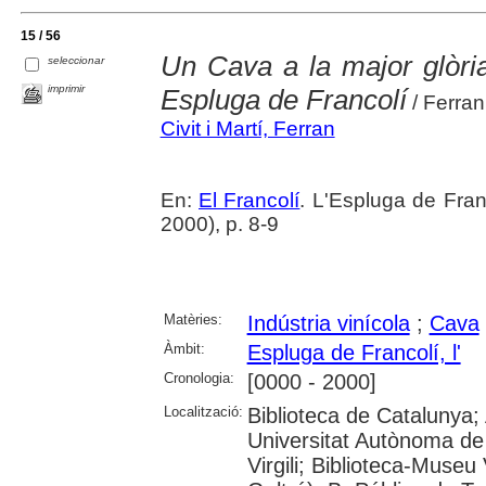
15 / 56
Un Cava a la major glòri
seleccionar
imprimir
Espluga de Francolí
/ Ferran 
Civit i Martí, Ferran
En:
El Francolí
. L'Espluga de Fra
2000), p. 8-9
Matèries:
Indústria vinícola
;
Cava
Àmbit:
Espluga de Francolí, l'
Cronologia:
[0000 - 2000]
Localització:
Biblioteca de Catalunya;
Universitat Autònoma de 
Virgili; Biblioteca-Museu 