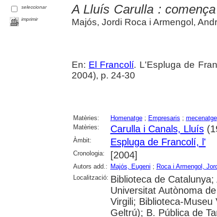
A Lluís Carulla : començ
seleccionar
imprimir
Majós, Jordi Roca i Armengol, Andre
En:
El Francolí
. L'Espluga de Fra
2004), p. 24-30
Matèries:
Homenatge
;
Empresaris
;
mecenatge
Matèries:
Carulla i Canals, Lluís
(1
Àmbit:
Espluga de Francolí, l'
Cronologia:
[2004]
Autors add.:
Majós, Eugeni
;
Roca i Armengol, Jord
Localització:
Biblioteca de Catalunya;
Universitat Autònoma de 
Virgili; Biblioteca-Museu 
Geltrú); B. Pública de 