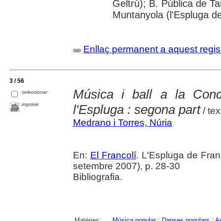
Geltrú); B. Pública de 
Muntanyola (l'Espluga de
Enllaç permanent a aquest regis
3 / 56
Música i ball a la Con
seleccionar
imprimir
l'Espluga : segona part
/ tex
Medrano i Torres, Núria
En:
El Francolí
. L'Espluga de Fra
setembre 2007), p. 28-30
Bibliografia.
Matèries:
Música popular
;
Danses populars
;
Ag