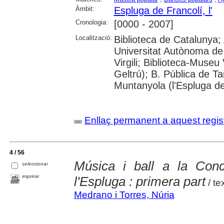
Àmbit:
Espluga de Francolí, l'
Cronologia:
[0000 - 2007]
Localització:
Biblioteca de Catalunya;
Universitat Autònoma de 
Virgili; Biblioteca-Museu 
Geltrú); B. Pública de 
Muntanyola (l'Espluga de
Enllaç permanent a aquest regis
4 / 56
Música i ball a la Con
seleccionar
imprimir
l'Espluga : primera part
/ te
Medrano i Torres, Núria