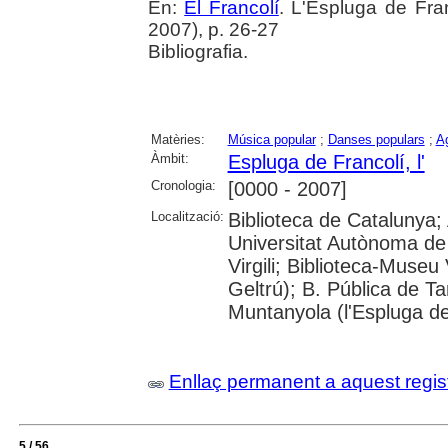
En:
El Francolí
. L'Espluga de Fra
2007), p. 26-27
Bibliografia.
Matèries:
Música popular
;
Danses populars
;
Ag
Àmbit:
Espluga de Francolí, l'
Cronologia:
[0000 - 2007]
Localització:
Biblioteca de Catalunya;
Universitat Autònoma de 
Virgili; Biblioteca-Museu 
Geltrú); B. Pública de 
Muntanyola (l'Espluga de
Enllaç permanent a aquest regis
5 / 56