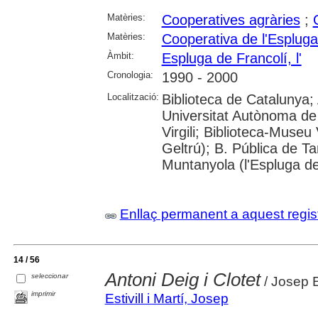
Matèries:
Cooperatives agràries
;
Matèries:
Cooperativa de l'Espluga
Àmbit:
Espluga de Francolí, l'
Cronologia:
1990 - 2000
Localització:
Biblioteca de Catalunya;
Universitat Autònoma de 
Virgili; Biblioteca-Museu 
Geltrú); B. Pública de 
Muntanyola (l'Espluga de
Enllaç permanent a aquest regis
14 / 56
Antoni Deig i Clotet
seleccionar
/ Josep Es
imprimir
Estivill i Martí, Josep