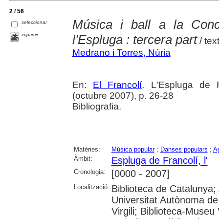
2 / 56
Música i ball a la Con
seleccionar
imprimir
l'Espluga : tercera part
/ tex
Medrano i Torres, Núria
En:
El Francolí
. L'Espluga de 
(octubre 2007), p. 26-28
Bibliografia.
Matèries:
Música popular
;
Danses populars
;
Ag
Àmbit:
Espluga de Francolí, l'
Cronologia:
[0000 - 2007]
Localització:
Biblioteca de Catalunya;
Universitat Autònoma de 
Virgili; Biblioteca-Museu 