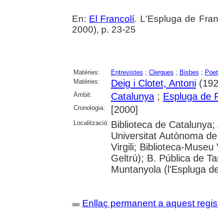
En:
El Francolí
. L'Espluga de Fra
2000), p. 23-25
Matèries:
Entrevistes
;
Clergues
;
Bisbes
;
Poet
Matèries:
Deig i Clotet, Antoni
(192
Àmbit:
Catalunya
;
Espluga de Fr
Cronologia:
[2000]
Localització:
Biblioteca de Catalunya;
Universitat Autònoma de 
Virgili; Biblioteca-Museu 
Geltrú); B. Pública de 
Muntanyola (l'Espluga de
Enllaç permanent a aquest regis