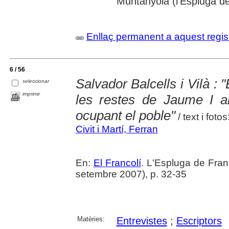
Muntanyola (l'Espluga de
Enllaç permanent a aquest regis
6 / 56
Salvador Balcells i Vilà : 
seleccionar
imprimir
les restes de Jaume I a
ocupant el poble"
/ text i fotos
Civit i Martí, Ferran
En:
El Francolí
. L'Espluga de Fra
setembre 2007), p. 32-35
Matèries:
Entrevistes
;
Escriptors