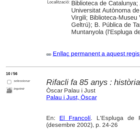
Localització:
Biblioteca de Catalunya;
Universitat Autònoma de 
Virgili; Biblioteca-Museu 
Geltrú); B. Pública de 
Muntanyola (l'Espluga de
Enllaç permanent a aquest regis
10 / 56
Rifacli fa 85 anys : històr
seleccionar
imprimir
Òscar Palau i Just
Palau i Just, Òscar
En:
El Francolí
. L'Espluga de 
(desembre 2002), p. 24-26