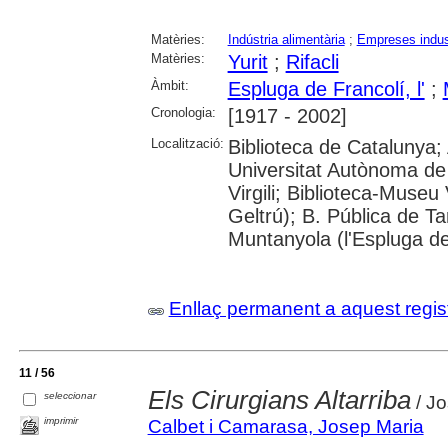
Matèries:
Indústria alimentària
;
Empreses indus
Matèries:
Yurit
;
Rifacli
Àmbit:
Espluga de Francolí, l'
;
Cronologia:
[1917 - 2002]
Localització:
Biblioteca de Catalunya;
Universitat Autònoma de 
Virgili; Biblioteca-Museu 
Geltrú); B. Pública de 
Muntanyola (l'Espluga de
Enllaç permanent a aquest regis
11 / 56
Els Cirurgians Altarriba
seleccionar
/ J
imprimir
Calbet i Camarasa, Josep Maria