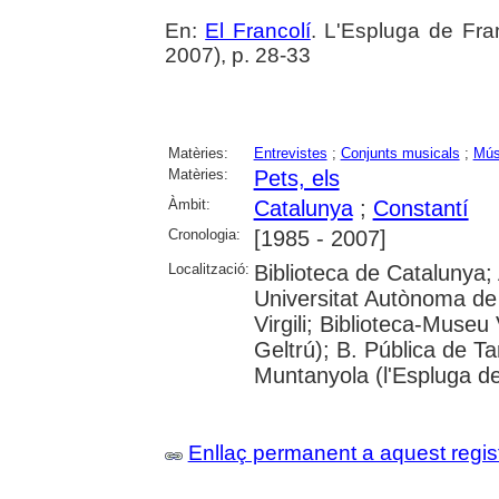
En:
El Francolí
. L'Espluga de Fra
2007), p. 28-33
Matèries:
Entrevistes
;
Conjunts musicals
;
Mús
Matèries:
Pets, els
Àmbit:
Catalunya
;
Constantí
Cronologia:
[1985 - 2007]
Localització:
Biblioteca de Catalunya;
Universitat Autònoma de 
Virgili; Biblioteca-Museu 
Geltrú); B. Pública de 
Muntanyola (l'Espluga de
Enllaç permanent a aquest regis