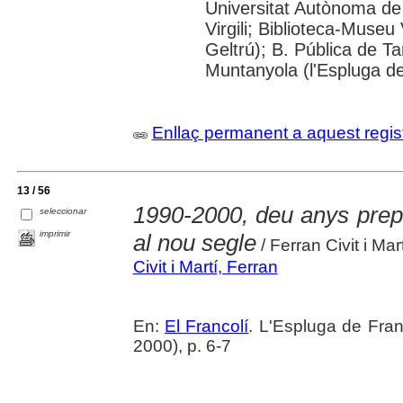
Universitat Autònoma de 
Virgili; Biblioteca-Museu 
Geltrú); B. Pública de 
Muntanyola (l'Espluga de
Enllaç permanent a aquest regis
13 / 56
1990-2000, deu anys prepa
seleccionar
imprimir
al nou segle
/ Ferran Civit i Mart
Civit i Martí, Ferran
En:
El Francolí
. L'Espluga de Fra
2000), p. 6-7