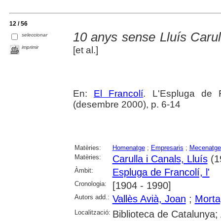
12 / 56
10 anys sense Lluís Carul
seleccionar
imprimir
[et al.]
En:
El Francolí
. L'Espluga de 
(desembre 2000), p. 6-14
Matèries:
Homenatge
;
Empresaris
;
Mecenatge
Matèries:
Carulla i Canals, Lluís
(1
Àmbit:
Espluga de Francolí, l'
Cronologia:
[1904 - 1990]
Autors add.:
Vallès Avià, Joan
;
Morta
Localització:
Biblioteca de Catalunya;