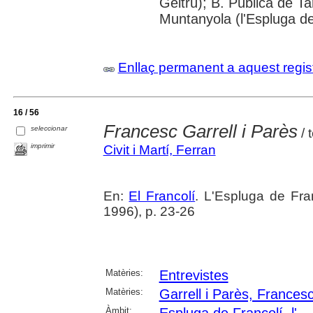
Geltrú); B. Pública de 
Muntanyola (l'Espluga de
Enllaç permanent a aquest regis
16 / 56
Francesc Garrell i Parès
seleccionar
/ t
imprimir
Civit i Martí, Ferran
En:
El Francolí
. L'Espluga de Fra
1996), p. 23-26
Matèries:
Entrevistes
Matèries:
Garrell i Parès, Frances
Àmbit:
Espluga de Francolí, l'