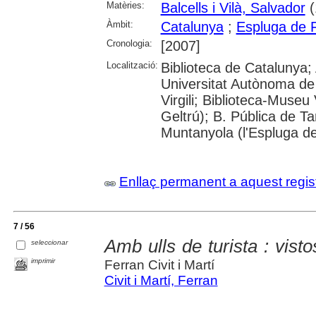
Matèries:
Balcells i Vilà, Salvador
(
Àmbit:
Catalunya
;
Espluga de Fr
Cronologia:
[2007]
Localització:
Biblioteca de Catalunya;
Universitat Autònoma de 
Virgili; Biblioteca-Museu 
Geltrú); B. Pública de 
Muntanyola (l'Espluga de
Enllaç permanent a aquest regis
7 / 56
Amb ulls de turista : visto
seleccionar
imprimir
Ferran Civit i Martí
Civit i Martí, Ferran