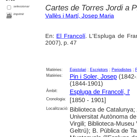
Cartes de Torres Jordi a Pi
seleccionar
imprimir
Vallès i Martí, Josep Maria
En:
El Francolí
. L'Espluga de Fra
2007), p. 47
Matèries:
Epistolari
;
Escriptors
;
Periodistes
;
P
Matèries:
Pin i Soler, Josep
(1842-
(1844-1901)
Àmbit:
Espluga de Francolí, l'
Cronologia:
[1850 - 1901]
Localització:
Biblioteca de Catalunya;
Universitat Autònoma de 
Virgili; Biblioteca-Museu 
Geltrú); B. Pública de 