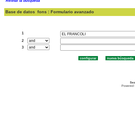
Refinar la búsqueda
Base de datos
fons : Formulario avanzado
Buscar:
1
2
3
Sea
Powered