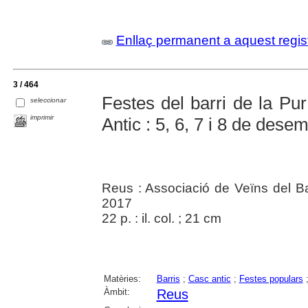
Enllaç permanent a aquest regis
3 / 464
Festes del barri de la Pu
seleccionar
imprimir
Antic : 5, 6, 7 i 8 de des
Reus : Associació de Veïns del Ba
2017
22 p. : il. col. ; 21 cm
Matèries:
Barris
;
Casc antic
;
Festes populars
Àmbit:
Reus