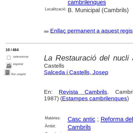
cambrilenques
Localització:
B. Municipal (Cambrils)
Enllaç permanent a aquest regis
10 / 464
La Restauració del nucli a
seleccionar
imprimir
Castells
Salceda i Castells, Josep
Text complet
En:
Revista Cambrils
. Cambr
1987) (
Estampes cambrilenques
)
Matèries:
Casc antic
;
Reforma del
Àmbit:
Cambrils