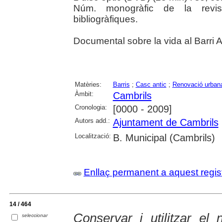
Núm. monogràfic de la revis
bibliogràfiques.
Documental sobre la vida al Barri A
Matèries:
Barris
;
Casc antic
;
Renovació urban
Àmbit:
Cambrils
Cronologia:
[0000 - 2009]
Autors add.:
Ajuntament de Cambrils
Localització:
B. Municipal (Cambrils)
Enllaç permanent a aquest regis
14 / 464
Conservar i utilitzar el 
seleccionar