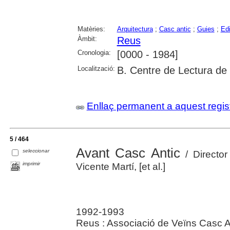
Matèries:
Arquitectura
;
Casc antic
;
Guies
;
Edi
Àmbit:
Reus
Cronologia:
[0000 - 1984]
Localització:
B. Centre de Lectura de
Enllaç permanent a aquest regis
5 / 464
Avant Casc Antic
seleccionar
/ Director
imprimir
Vicente Martí, [et al.]
1992-1993
Reus : Associació de Veïns Casc A