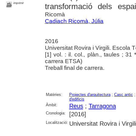
imprimir
transformació dels espa
Ricomà
Cadiach Ricomà, Júlia
2016
Universitat Rovira i Virgili. Escola
[1] vol. : il. col., plàn., taules ; 31
carrera ETSA)
Treball final de carrera.
Matèries:
Projectes d'arquitectura
;
Casc antic
d'edificis
Àmbit:
Reus
;
Tarragona
Cronologia:
[2016]
Localització:
Universitat Rovira i Virgili