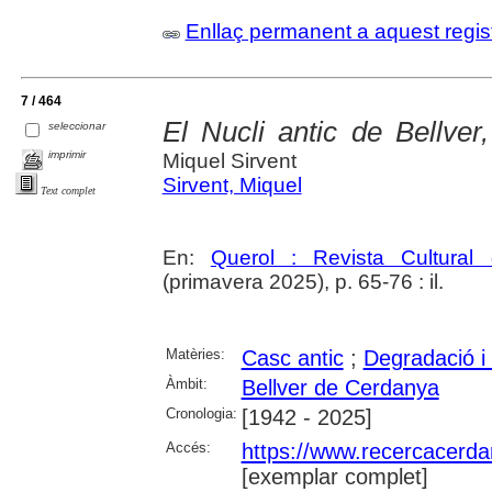
Enllaç permanent a aquest regis
7 / 464
El Nucli antic de Bellve
seleccionar
imprimir
Miquel Sirvent
Sirvent, Miquel
Text complet
En:
Querol : Revista Cultural
(primavera 2025), p. 65-76 : il.
Matèries:
Casc antic
;
Degradació i
Àmbit:
Bellver de Cerdanya
Cronologia:
[1942 - 2025]
Accés:
https://www.recercacerdan
[exemplar complet]