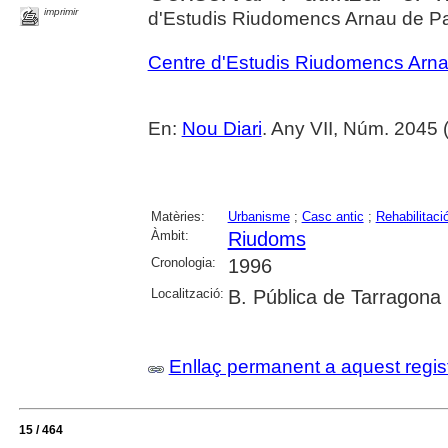
imprimir
d'Estudis Riudomencs Arnau de P
Centre d'Estudis Riudomencs Arn
En:
Nou Diari
. Any VII, Núm. 2045 
Matèries:
Urbanisme
;
Casc antic
;
Rehabilitació
Àmbit:
Riudoms
Cronologia:
1996
Localització:
B. Pública de Tarragona
Enllaç permanent a aquest regis
15 / 464