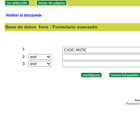
Refinar la búsqueda
Base de datos
fons : Formulario avanzado
Buscar:
1
2
3
Sea
Powered