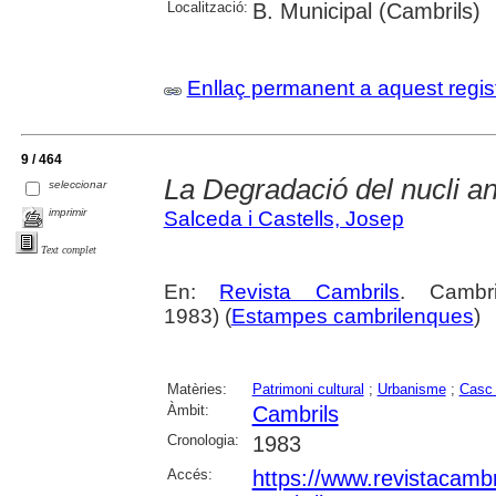
Localització:
B. Municipal (Cambrils)
Enllaç permanent a aquest regis
9 / 464
La Degradació del nucli an
seleccionar
imprimir
Salceda i Castells, Josep
Text complet
En:
Revista Cambrils
. Cambr
1983) (
Estampes cambrilenques
)
Matèries:
Patrimoni cultural
;
Urbanisme
;
Casc 
Àmbit:
Cambrils
Cronologia:
1983
Accés:
https://www.revistacambr