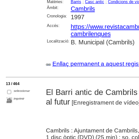
Matèries:
Barris
;
Casc antic
;
Condicions de vi
Àmbit:
Cambrils
Cronologia:
1997
Accés:
https://www.revistacambr
cambrilenques
Localització:
B. Municipal (Cambrils)
Enllaç permanent a aquest regis
13 / 464
El Barri antic de Cambrils 
seleccionar
imprimir
al futur
[Enregistrament de vídeo
Cambrils : Ajuntament de Cambrils
1 disc òptic (DVD) (25 min) : so, col