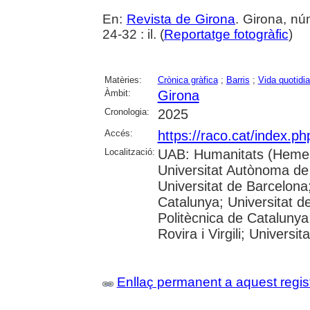
En:
Revista de Girona
. Girona, n
24-32 : il. (
Reportatge fotogràfic
)
Matèries:
Crònica gràfica
;
Barris
;
Vida quotidi
Àmbit:
Girona
Cronologia:
2025
Accés:
https://raco.cat/index.p
Localització:
UAB: Humanitats (Hemer
Universitat Autònoma de
Universitat de Barcelona;
Catalunya; Universitat de
Politècnica de Catalunya
Rovira i Virgili; Universi
Enllaç permanent a aquest regis