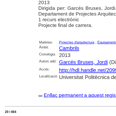
2013
Dirigida per: Garcés Bruses, Jordi
Departament de Projectes Arquitec
1 recurs electrònic
Projecte final de carrera.
Matèries:
Projectes d'arquitectura
;
Equipaments
Àmbit:
Cambrils
Cronologia:
2013
Autors add.:
Garcés Bruses, Jordi
(Di
Accés:
http://hdl.handle.net/20
Localització:
Universitat Politècnica 
Enllaç permanent a aquest regis
20 / 464