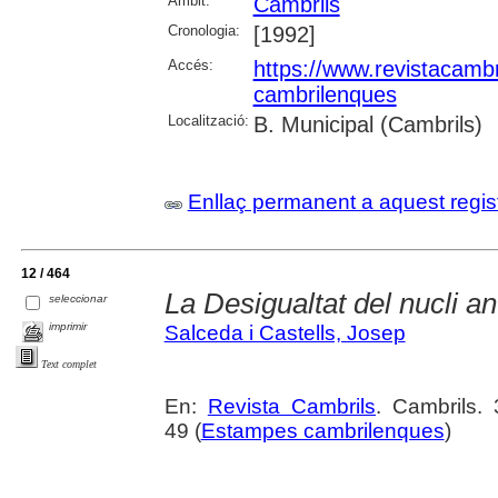
Àmbit:
Cambrils
Cronologia:
[1992]
Accés:
https://www.revistacambr
cambrilenques
Localització:
B. Municipal (Cambrils)
Enllaç permanent a aquest regis
12 / 464
La Desigualtat del nucli an
seleccionar
imprimir
Salceda i Castells, Josep
Text complet
En:
Revista Cambrils
. Cambrils. 
49 (
Estampes cambrilenques
)