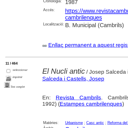
Cronologia:
1987
Accés:
https://www.revistacambr
cambrilenques
Localització:
B. Municipal (Cambrils)
Enllaç permanent a aquest regis
11 / 464
El Nucli antic
seleccionar
/ Josep Salceda i
imprimir
Salceda i Castells, Josep
Text complet
En:
Revista Cambrils
. Cambri
1992) (
Estampes cambrilenques
)
Matèries:
Urbanisme
;
Casc antic
;
Reforma del