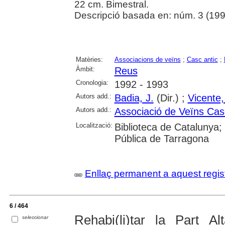
22 cm. Bimestral.
Descripció basada en: núm. 3 (19
Matèries:
Associacions de veïns
;
Casc antic
;
Àmbit:
Reus
Cronologia:
1992 - 1993
Autors add.:
Badia, J.
(Dir.) ;
Vicente,
Autors add.:
Associació de Veïns Cas
Localització:
Biblioteca de Catalunya;
Pública de Tarragona
Enllaç permanent a aquest regis
6 / 464
Rehabi(li)tar la Part Al
seleccionar