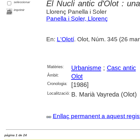
El Nucli antic d'Olot : un
seleccionar
imprimir
Llorenç Panella i Soler
Panella i Soler, Llorenç
En:
L'Olotí
. Olot, Núm. 345 (26 mar
Matèries:
Urbanisme
;
Casc antic
Àmbit:
Olot
Cronologia:
[1986]
Localització:
B. Marià Vayreda (Olot)
Enllaç permanent a aquest regis
página 1 de 24