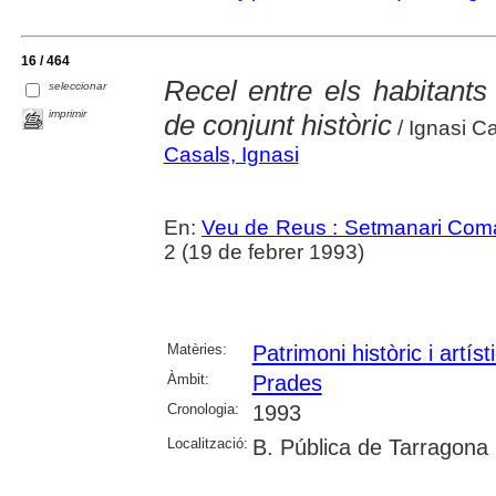
16 / 464
Recel entre els habitants
seleccionar
imprimir
de conjunt històric
/ Ignasi C
Casals, Ignasi
En:
Veu de Reus : Setmanari Com
2 (19 de febrer 1993)
Matèries:
Patrimoni històric i artíst
Àmbit:
Prades
Cronologia:
1993
Localització:
B. Pública de Tarragona