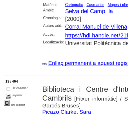
Matèries:
Cartografia
;
Casc antic
;
Mapes i plà
Àmbit:
Selva del Camp, la
Cronologia:
[2000]
Autors add.:
Corral Manuel de Villena
Accés:
https://hdl.handle.net/2
Localització:
Universitat Politècnica 
Enllaç permanent a aquest regis
19 / 464
Biblioteca i Centre d'In
seleccionar
imprimir
Cambrils
[Fitxer informàtic]
/ S
Garcés Bruses]
Text complet
Picazo Clarke, Sara