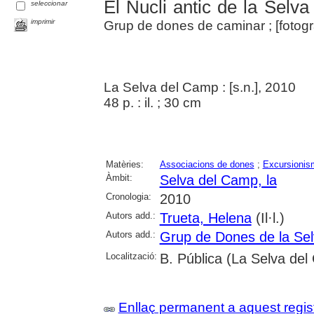
El Nucli antic de la Selv
seleccionar
imprimir
Grup de dones de caminar ; [fotogr
La Selva del Camp : [s.n.], 2010
48 p. : il. ; 30 cm
Matèries:
Associacions de dones
;
Excursionis
Àmbit:
Selva del Camp, la
Cronologia:
2010
Autors add.:
Trueta, Helena
(Il·l.)
Autors add.:
Grup de Dones de la Se
Localització:
B. Pública (La Selva de
Enllaç permanent a aquest regis