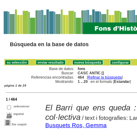
Búsqueda en la base de datos
Base de datos:
fons
Buscar:
CASC ANTIC []
Referencias encontradas:
464
[
Refinar la búsqueda
]
Mostrando:
1 .. 20
en el formato [
Estandar
]
página 1 de 24
1 / 464
El Barri que ens queda 
seleccionar
imprimir
col·lectiva
/ text i fotografies:
Busquets Ros, Gemma
Text complet