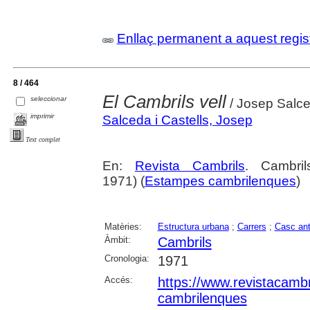
Enllaç permanent a aquest regis
8 / 464
El Cambrils vell
seleccionar
/ Josep Salce
imprimir
Salceda i Castells, Josep
Text complet
En:
Revista Cambrils
. Cambri
1971) (
Estampes cambrilenques
)
Matèries:
Estructura urbana
;
Carrers
;
Casc ant
Àmbit:
Cambrils
Cronologia:
1971
Accés:
https://www.revistacambr
cambrilenques