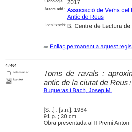
Cronologia:
2017
Autors add.:
Associació de Veïns del 
Antic de Reus
Localització:
B. Centre de Lectura de
Enllaç permanent a aquest regis
4 / 464
Toms de ravals : aproxim
seleccionar
imprimir
antic de la ciutat de Reus
/
Buqueras i Bach, Josep M.
[S.l.] : [s.n.], 1984
91 p. ; 30 cm
Obra presentada al II Premi Antoni