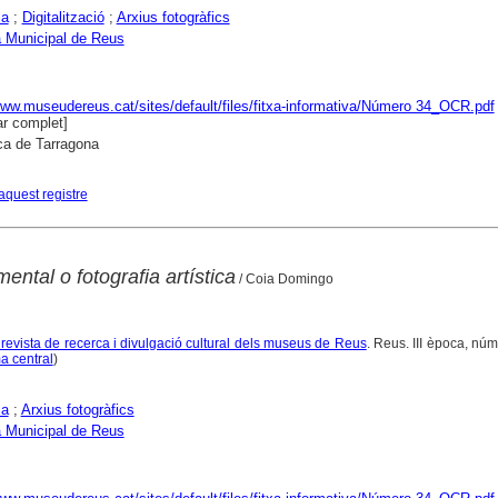
ia
;
Digitalització
;
Arxius fotogràfics
 Municipal de Reus
www.museudereus.cat/sites/default/files/fitxa-informativa/Número 34_OCR.pdf
r complet]
ca de Tarragona
aquest registre
ental o fotografia artística
/ Coia Domingo
 revista de recerca i divulgació cultural dels museus de Reus
. Reus. III època, núm
a central
)
ia
;
Arxius fotogràfics
 Municipal de Reus