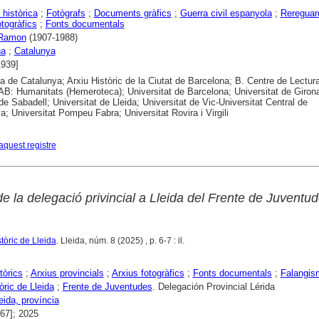
històrica
;
Fotògrafs
;
Documents gràfics
;
Guerra civil espanyola
;
Rereguar
otogràfics
;
Fonts documentals
 Ramon
(1907-1988)
na
;
Catalunya
1939]
ca de Catalunya; Arxiu Històric de la Ciutat de Barcelona; B. Centre de Lectur
B: Humanitats (Hemeroteca); Universitat de Barcelona; Universitat de Girona
 de Sabadell; Universitat de Lleida; Universitat de Vic-Universitat Central de
a; Universitat Pompeu Fabra; Universitat Rovira i Virgili
aquest registre
de la delegació privincial a Lleida del Frente de Juventu
stòric de Lleida
. Lleida, núm. 8 (2025) , p. 6-7 : il.
tòrics
;
Arxius provincials
;
Arxius fotogràfics
;
Fonts documentals
;
Falangis
òric de Lleida
;
Frente de Juventudes
. Delegación Provincial Lérida
eida, província
967]; 2025