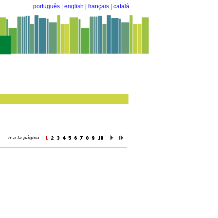
português
|
english
|
français
|
català
ir a la página