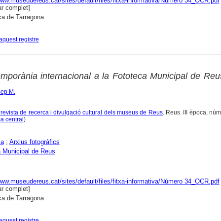
www.museudereus.cat/sites/default/files/fitxa-informativa/Número 34_OCR.pdf
r complet]
ca de Tarragona
aquest registre
emporània internacional a la Fototeca Municipal de Reu
sep M.
 revista de recerca i divulgació cultural dels museus de Reus
. Reus. III època, núm
a central
)
ia
;
Arxius fotogràfics
 Municipal de Reus
www.museudereus.cat/sites/default/files/fitxa-informativa/Número 34_OCR.pdf
r complet]
ca de Tarragona
aquest registre