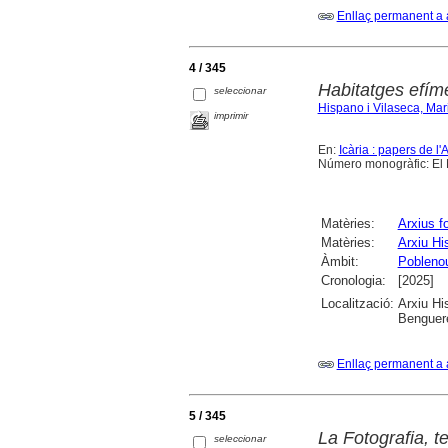
Enllaç permanent a 
4 / 345
Habitatges efíme
seleccionar
Hispano i Vilaseca, Mar
imprimir
En:
Icària : papers de l'
Número monogràfic: El M
Matèries:
Arxius f
Matèries:
Arxiu Hi
Àmbit:
Pobleno
Cronologia:
[2025]
Localització:
Arxiu Hi
Benguere
Enllaç permanent a 
5 / 345
La Fotografia, te
seleccionar