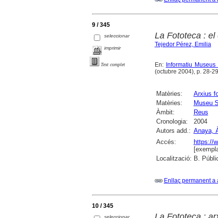
9 / 345
La Fototeca : el
seleccionar
Tejedor Pérez, Emilia
imprimir
En:
Informatiu Museus 
Text complet
(octubre 2004), p. 28-29 :
Matèries:
Arxius f
Matèries:
Museu S
Àmbit:
Reus
Cronologia:
2004
Autors add.:
Anaya, À
Accés:
https://
[exempla
Localització:
B. Públi
Enllaç permanent a 
10 / 345
La Fototeca : ar
seleccionar