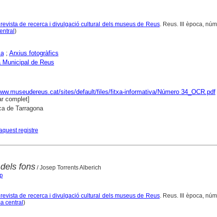
 revista de recerca i divulgació cultural dels museus de Reus
. Reus. III època, núm
entral
)
ia
;
Arxius fotogràfics
 Municipal de Reus
www.museudereus.cat/sites/default/files/fitxa-informativa/Número 34_OCR.pdf
r complet]
ca de Tarragona
aquest registre
 dels fons
/ Josep Torrents Alberich
ep
 revista de recerca i divulgació cultural dels museus de Reus
. Reus. III època, núm
a central
)