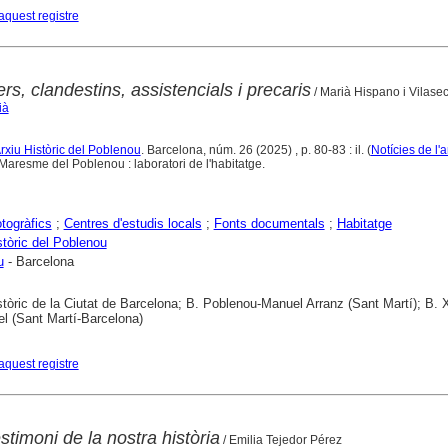
aquest registre
rs, clandestins, assistencials i precaris
/ Marià Hispano i Vilase
ià
Arxiu Històric del Poblenou
. Barcelona, núm. 26 (2025) , p. 80-83 : il. (
Notícies de l'a
aresme del Poblenou : laboratori de l'habitatge.
otogràfics
;
Centres d'estudis locals
;
Fonts documentals
;
Habitatge
stòric del Poblenou
u
- Barcelona
stòric de la Ciutat de Barcelona; B. Poblenou-Manuel Arranz (Sant Martí); B. 
l (Sant Martí-Barcelona)
aquest registre
stimoni de la nostra història
/ Emilia Tejedor Pérez