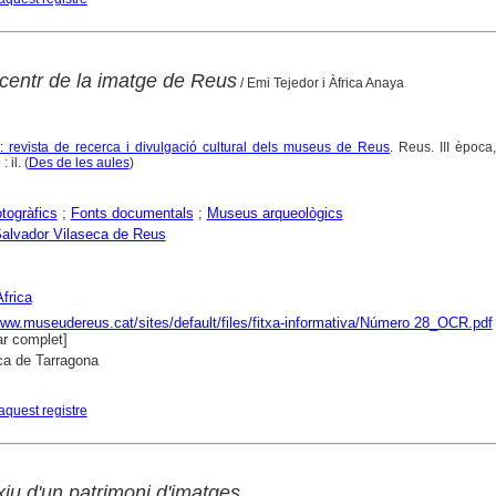
 centr de la imatge de Reus
/ Emi Tejedor i Àfrica Anaya
: revista de recerca i divulgació cultural dels museus de Reus
. Reus. III èpoc
 il. (
Des de les aules
)
otogràfics
;
Fonts documentals
;
Museus arqueològics
alvador Vilaseca de Reus
frica
www.museudereus.cat/sites/default/files/fitxa-informativa/Número 28_OCR.pdf
r complet]
ca de Tarragona
aquest registre
xiu d'un patrimoni d'imatges