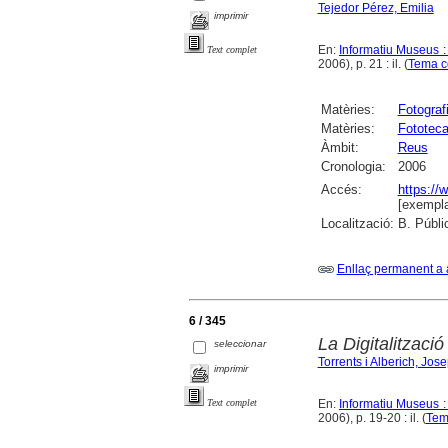
Tejedor Pérez, Emilia
imprimir
En:
Informatiu Museus :
Text complet
2006), p. 21 : il. (
Tema c
Matèries:
Fotograf
Matèries:
Fototeca
Àmbit:
Reus
Cronologia:
2006
Accés:
https://
[exempla
Localització:
B. Públi
Enllaç permanent a 
6 / 345
La Digitalització
seleccionar
Torrents i Alberich, Jos
imprimir
En:
Informatiu Museus :
Text complet
2006), p. 19-20 : il. (
Tem