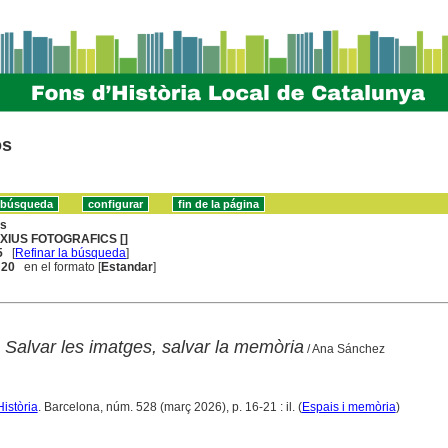
os
ns
XIUS FOTOGRAFICS []
5
[
Refinar la búsqueda
]
. 20
en el formato [
Estandar
]
 Salvar les imatges, salvar la memòria
/ Ana Sánchez
Història
. Barcelona, núm. 528 (març 2026), p. 16-21 : il. (
Espais i memòria
)