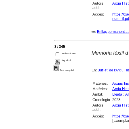
Autors
Arxiu Hist
add.:
Accés:
https://x
num.-8.pd
Enllaç permanent a 
3 / 345
Memòria tèxtil d'
seleccionar
imprimir
En:
Butlletí de l'Arxiu Hi
Text complet
Matèries:
Arxius his
Matèries:
Arxiu Hist
Àmbit:
Lleida
;
Al
Cronologia:
2023
Autors
Arxiu Hist
add.:
Accés:
https://x
[Exemplar