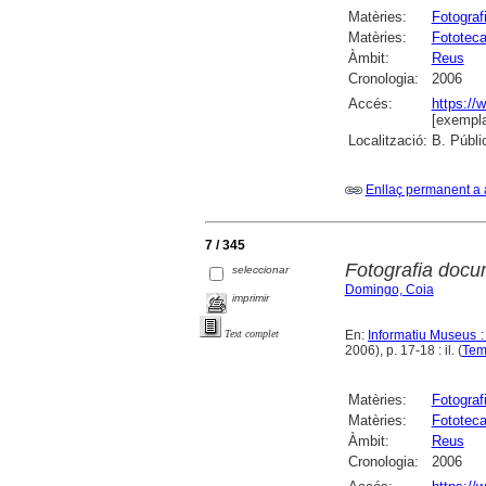
Matèries:
Fotograf
Matèries:
Fototeca
Àmbit:
Reus
Cronologia:
2006
Accés:
https://
[exempla
Localització:
B. Públi
Enllaç permanent a 
7 / 345
Fotografia docum
seleccionar
Domingo, Coia
imprimir
En:
Informatiu Museus :
Text complet
2006), p. 17-18 : il. (
Tem
Matèries:
Fotograf
Matèries:
Fototeca
Àmbit:
Reus
Cronologia:
2006