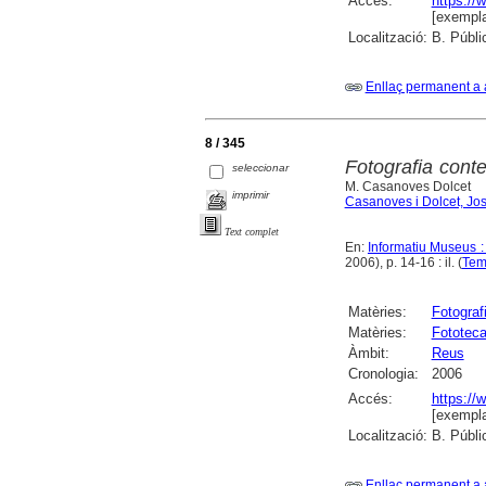
Accés:
https://
[exempla
Localització:
B. Públi
Enllaç permanent a 
8 / 345
Fotografia cont
seleccionar
M. Casanoves Dolcet
imprimir
Casanoves i Dolcet, Jo
Text complet
En:
Informatiu Museus :
2006), p. 14-16 : il. (
Tem
Matèries:
Fotograf
Matèries:
Fototeca
Àmbit:
Reus
Cronologia:
2006
Accés:
https://
[exempla
Localització:
B. Públi
Enllaç permanent a 