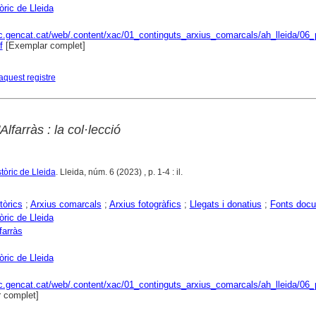
òric de Lleida
ac.gencat.cat/web/.content/xac/01_continguts_arxius_comarcals/ah_lleida/06_p
f
[Exemplar complet]
aquest registre
Alfarràs : la col·lecció
stòric de Lleida
. Lleida, núm. 6 (2023) , p. 1-4 : il.
tòrics
;
Arxius comarcals
;
Arxius fotogràfics
;
Llegats i donatius
;
Fonts docu
òric de Lleida
farràs
òric de Lleida
ac.gencat.cat/web/.content/xac/01_continguts_arxius_comarcals/ah_lleida/06_p
 complet]