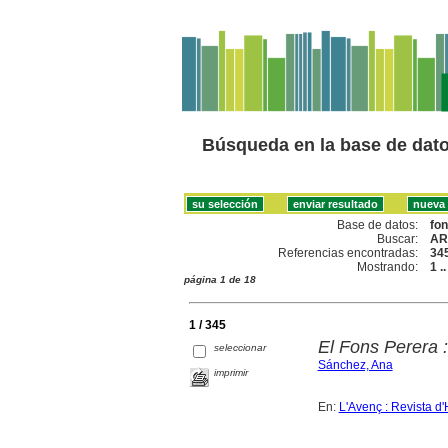
Búsqueda en la base de dat
Base de datos:
fo
Buscar:
AR
Referencias encontradas:
34
Mostrando:
1 .
página 1 de 18
1 / 345
El Fons Perera :
seleccionar
Sánchez, Ana
imprimir
En:
L'Avenç : Revista d'