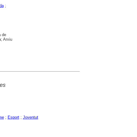
da
;
a de
; Arxiu
des
me
;
Esport
;
Joventut