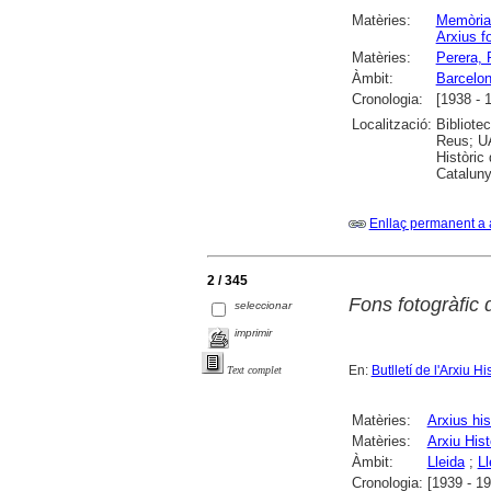
Matèries:
Memòria 
Arxius f
Matèries:
Perera,
Àmbit:
Barcelo
Cronologia:
[1938 - 
Localització:
Bibliote
Reus; UA
Històric
Cataluny
Enllaç permanent a 
2 / 345
Fons fotogràfic 
seleccionar
imprimir
En:
Butlletí de l'Arxiu Hi
Text complet
Matèries:
Arxius his
Matèries:
Arxiu Hist
Àmbit:
Lleida
;
Ll
Cronologia:
[1939 - 1