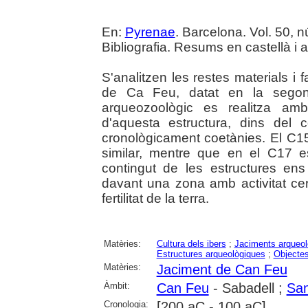
En:
Pyrenae
. Barcelona. Vol. 50, nú
Bibliografia. Resums en castellà i a
S'analitzen les restes materials i 
de Ca Feu, datat en la segona
arqueozoològic es realitza amb 
d'aquesta estructura, dins del 
cronològicament coetànies. El C15
similar, mentre que en el C17 
contingut de les estructures ens 
davant una zona amb activitat cer
fertilitat de la terra.
Matèries:
Cultura dels ibers
;
Jaciments arqueol
Estructures arqueològiques
;
Objectes
Matèries:
Jaciment de Can Feu
Àmbit:
Can Feu
- Sabadell ;
San
Cronologia:
[200 aC - 100 aC]