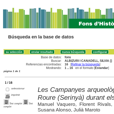
Búsqueda en la base de datos
Base de datos:
fons
Buscar:
ALBIZURI I CANADELL, SILVIA []
Referencias encontradas:
16
[
Refinar la búsqueda
]
Mostrando:
1 .. 16
en el formato [
Estandar
]
página 1 de 1
1 / 16
Les Campanyes arqueològi
seleccionar
imprimir
Roure (Serinyà) durant e
Manuel Vaquero, Florent Rivals, E
Text complet
Text
complet
Susana Alonso, Julià Maroto