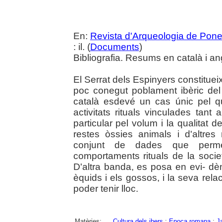
En:
Revista d'Arqueologia de Pone
: il. (
Documents
)
Bibliografia. Resums en català i an
El Serrat dels Espinyers constitueix
poc conegut poblament ibèric del
català esdevé un cas únic pel qu
activitats rituals vinculades tan
particular pel volum i la qualitat 
restes òssies animals i d'altres
conjunt de dades que permet
comportaments rituals de la socie
D'altra banda, es posa en evi- dè
èquids i els gossos, i la seva rela
poder tenir lloc.
Matèries:
Cultura dels ibers
;
Epoca romana
;
J