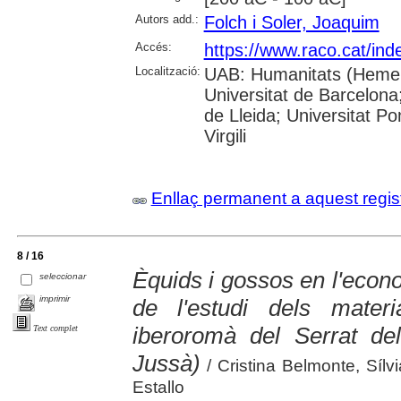
Autors add.:
Folch i Soler, Joaquim
Accés:
https://www.raco.cat/ind
Localització:
UAB: Humanitats (Hemero
Universitat de Barcelona;
de Lleida; Universitat P
Virgili
Enllaç permanent a aquest regis
8 / 16
Èquids i gossos en l'econom
seleccionar
imprimir
de l'estudi dels materi
iberoromà del Serrat del
Text complet
Jussà)
/ Cristina Belmonte, Sílvi
Estallo