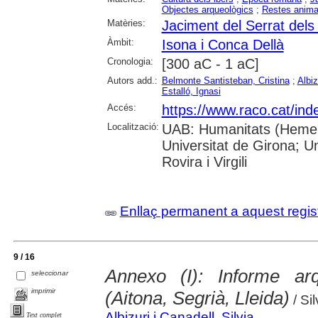
Objectes arqueològics
;
Restes anima
Matèries:
Jaciment del Serrat dels
Àmbit:
Isona i Conca Dellà
Cronologia:
[300 aC - 1 aC]
Autors add.:
Belmonte Santisteban, Cristina
;
Albiz
Estalló, Ignasi
Accés:
https://www.raco.cat/ind
Localització:
UAB: Humanitats (Hemero
Universitat de Girona; U
Rovira i Virgili
Enllaç permanent a aquest regis
9 / 16
Annexo (I): Informe ar
seleccionar
imprimir
(Aitona, Segrià, Lleida)
/ Si
Albizuri i Canadell, Silvia
Text complet