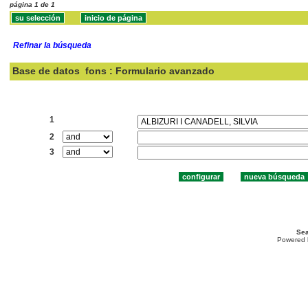
página 1 de 1
Refinar la búsqueda
Base de datos
fons : Formulario avanzado
Buscar:
1
2
3
Sea
Powered