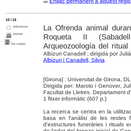
Enllaç permanent a aquest regis
10 / 16
La Ofrenda animal duran
seleccionar
imprimir
Roqueta II (Sabadell
Arqueozoología del ritual 
Text complet
Albizuri Canadell ; dirigida por Ju
Albizuri i Canadell, Silvia
[Girona] : Universitat de Girona, D
Dirigida per: Maroto i Genover, Jul
Facultat de Lletres. Departament d'H
1 fitxer informàtic (607 p.)
La recerca se centra en la utilitza
basa en l'anàlisi de les restes f
d'estructures funeràries i rituals
de l'edat del bronze inicial de Ca