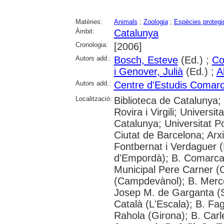
Matèries:
Animals
;
Zoologia
;
Espècies protegi
Àmbit:
Catalunya
Cronologia:
[2006]
Autors add.:
Bosch, Esteve
(Ed.) ;
Co
i Genover, Julià
(Ed.) ;
A
Autors add.:
Centre d'Estudis Comarc
Localització:
Biblioteca de Catalunya; 
Rovira i Virgili; Universi
Catalunya; Universitat P
Ciutat de Barcelona; Arx
Fontbernat i Verdaguer (
d'Empordà); B. Comarcal 
Municipal Pere Carner (C
(Campdevànol); B. Mercè 
Josep M. de Garganta (Sa
Català (L'Escala); B. Fa
Rahola (Girona); B. Carl