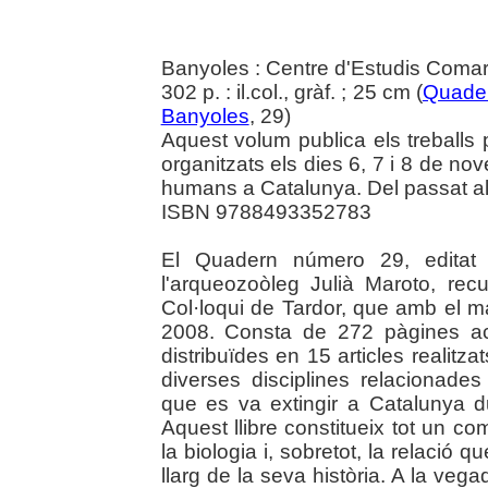
Banyoles : Centre d'Estudis Coma
302 p. : il.col., gràf. ; 25 cm (
Quader
Banyoles
, 29)
Aquest volum publica els treballs 
organitzats els dies 6, 7 i 8 de no
humans a Catalunya. Del passat al 
ISBN 9788493352783
El Quadern número 29, editat 
l'arqueozoòleg Julià Maroto, recu
Col·loqui de Tardor, que amb el mat
2008. Consta de 272 pàgines a
distribuïdes en 15 articles realitz
diverses disciplines relacionade
que es va extingir a Catalunya d
Aquest llibre constitueix tot un 
la biologia i, sobretot, la relació 
llarg de la seva història. A la vega