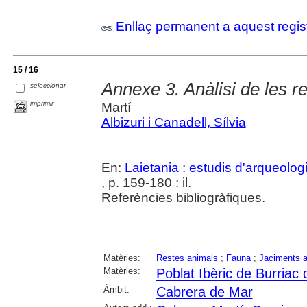
Enllaç permanent a aquest regis
15 / 16
Annexe 3. Anàlisi de les r
seleccionar
imprimir
Martí
Albizuri i Canadell, Sílvia
En:
Laietania : estudis d'arqueolo
, p. 159-180 : il.
Referències bibliogràfiques.
Matèries:
Restes animals
;
Fauna
;
Jaciments a
Matèries:
Poblat Ibèric de Burriac
Àmbit:
Cabrera de Mar