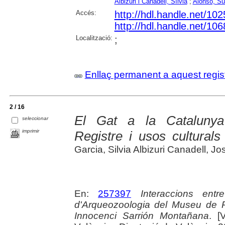
Albizuri i Canadell, Sílvia
;
Alonso, S
Accés:
http://hdl.handle.net/10
http://hdl.handle.net/10
Localització:
;
Enllaç permanent a aquest regis
2 / 16
El Gat a la Catalunya
seleccionar
imprimir
Registre i usos culturals
Garcia, Silvia Albizuri Canadell, J
En:
257397
Interaccions ent
d'Arqueozoologia del Museu de P
Innocenci Sarrión Montañana
. [