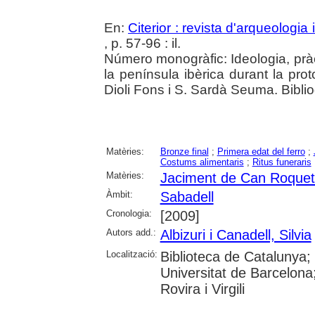
En:
Citerior : revista d'arqueologia i
, p. 57-96 : il.
Número monogràfic: Ideologia, pràc
la península ibèrica durant la pro
Dioli Fons i S. Sardà Seuma. Biblio
Matèries:
Bronze final
;
Primera edat del ferro
;
Costums alimentaris
;
Ritus funeraris
Matèries:
Jaciment de Can Roquet
Àmbit:
Sabadell
Cronologia:
[2009]
Autors add.:
Albizuri i Canadell, Silvia
Localització:
Biblioteca de Catalunya;
Universitat de Barcelona;
Rovira i Virgili