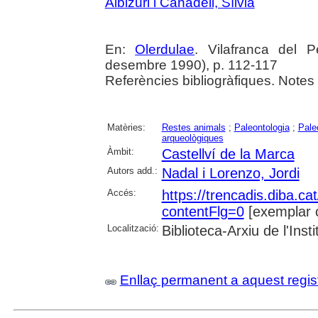
Albizuri i Canadell, Sílvia
En:
Olerdulae
. Vilafranca del 
desembre 1990), p. 112-117
Referències bibliogràfiques. Notes
Matèries:
Restes animals
;
Paleontologia
;
Pale
arqueològiques
Àmbit:
Castellví de la Marca
Autors add.:
Nadal i Lorenzo, Jordi
Accés:
https://trencadis.diba.c
contentFlg=0
[exemplar 
Localització:
Biblioteca-Arxiu de l'Ins
Enllaç permanent a aquest regis