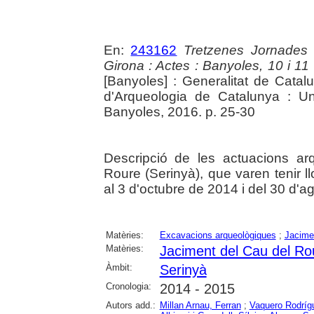
En:
243162
Tretzenes Jornades
Girona : Actes : Banyoles, 10 i 1
[Banyoles] : Generalitat de Cata
d'Arqueologia de Catalunya : Un
Banyoles, 2016. p. 25-30
Descripció de les actuacions ar
Roure (Serinyà), que varen tenir l
al 3 d'octubre de 2014 i del 30 d'
Matèries:
Excavacions arqueològiques
;
Jacime
Matèries:
Jaciment del Cau del Ro
Àmbit:
Serinyà
Cronologia:
2014 - 2015
Autors add.:
Millan Arnau, Ferran
;
Vaquero Rodríg