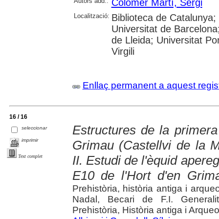
Autors add.:
Colomer Martí, Sergi
Localització:
Biblioteca de Catalunya
Universitat de Barcelona;
de Lleida; Universitat P
Virgili
Enllaç permanent a aquest regis
16 / 16
Estructures de la primera 
seleccionar
imprimir
Grimau (Castellvi de la 
II. Estudi de l'èquid apere
Text complet
E10 de l'Hort d'en Grim
Prehistòria, història antiga i arque
Nadal, Becari de F.I. General
Prehistòria, Història antiga i Arque