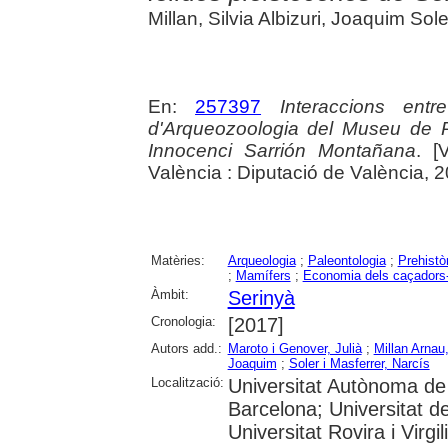
Millan, Silvia Albizuri, Joaquim Sole
En:
257397
Interaccions ent
d'Arqueozoologia del Museu de P
Innocenci Sarrión Montañana
. [
València : Diputació de València, 
Matèries:
Arqueologia
;
Paleontologia
;
Prehistò
;
Mamífers
;
Economia dels caçadors-r
Àmbit:
Serinyà
Cronologia:
[2017]
Autors add.:
Maroto i Genover, Julià
;
Millan Arnau
Joaquim
;
Soler i Masferrer, Narcís
Localització:
Universitat Autònoma de 
Barcelona; Universitat d
Universitat Rovira i Virg