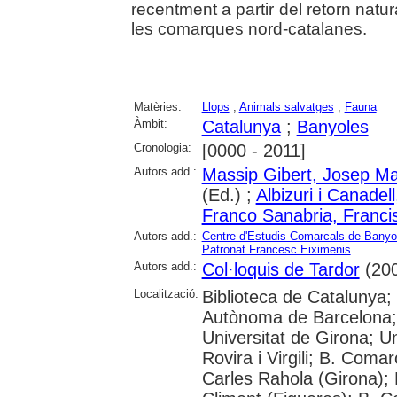
recentment a partir del retorn natu
les comarques nord-catalanes.
Matèries:
Llops
;
Animals salvatges
;
Fauna
Àmbit:
Catalunya
;
Banyoles
Cronologia:
[0000 - 2011]
Autors add.:
Massip Gibert, Josep Ma
(Ed.) ;
Albizuri i Canadell
Franco Sanabria, Franci
Autors add.:
Centre d'Estudis Comarcals de Banyo
Patronat Francesc Eiximenis
Autors add.:
Col·loquis de Tardor
(200
Localització:
Biblioteca de Catalunya;
Autònoma de Barcelona; 
Universitat de Girona; U
Rovira i Virgili; B. Coma
Carles Rahola (Girona); 