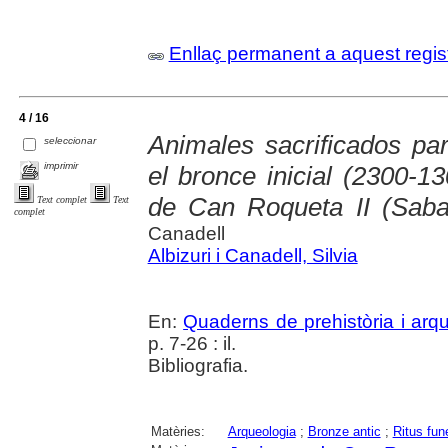
Enllaç permanent a aquest regis
4 / 16
Animales sacrificados par
seleccionar
imprimir
el bronce inicial (2300-1
de Can Roqueta II (Sabad
Text complet
Text
complet
Canadell
Albizuri i Canadell, Silvia
En:
Quaderns de prehistòria i arq
p. 7-26 : il.
Bibliografia.
Matèries:
Arqueologia
;
Bronze antic
;
Ritus fun