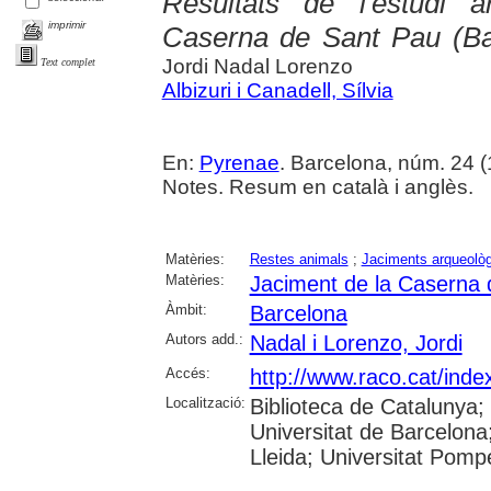
Resultats de l'estudi a
imprimir
Caserna de Sant Pau (Ba
Jordi Nadal Lorenzo
Text complet
Albizuri i Canadell, Sílvia
En:
Pyrenae
. Barcelona, núm. 24 (
Notes. Resum en català i anglès.
Matèries:
Restes animals
;
Jaciments arqueològ
Matèries:
Jaciment de la Caserna 
Àmbit:
Barcelona
Autors add.:
Nadal i Lorenzo, Jordi
Accés:
http://www.raco.cat/ind
Localització:
Biblioteca de Catalunya
Universitat de Barcelona;
Lleida; Universitat Pompe