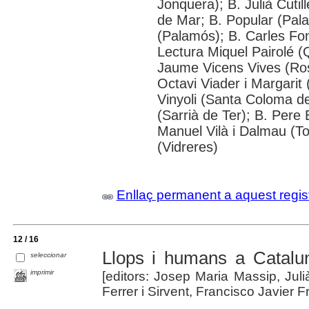
Jonquera); B. Julià Cutil
de Mar; B. Popular (Palaf
(Palamós); B. Carles Fon
Lectura Miquel Pairolé (
Jaume Vicens Vives (Rose
Octavi Viader i Margarit 
Vinyoli (Santa Coloma de
(Sarrià de Ter); B. Pere 
Manuel Vilà i Dalmau (To
(Vidreres)
Enllaç permanent a aquest regis
12 / 16
Llops i humans a Catalun
seleccionar
imprimir
[editors: Josep Maria Massip, Julià
Ferrer i Sirvent, Francisco Javier Fr