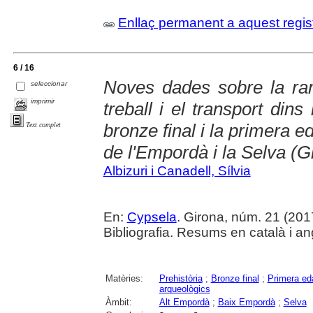
Enllaç permanent a aquest regis
6 / 16
Noves dades sobre la ram
seleccionar
imprimir
treball i el transport din
bronze final i la primera e
Text complet
de l'Empordà i la Selva (G
Albizuri i Canadell, Sílvia
En:
Cypsela
. Girona, núm. 21 (2017-
Bibliografia. Resums en català i an
Matèries:
Prehistòria
;
Bronze final
;
Primera eda
arqueològics
Àmbit:
Alt Empordà
;
Baix Empordà
;
Selva