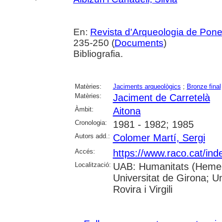
En:
Revista d'Arqueologia de Pone
235-250 (
Documents
)
Bibliografia.
Matèries:
Jaciments arqueològics
;
Bronze final
Matèries:
Jaciment de Carretelà
Àmbit:
Aitona
Cronologia:
1981 - 1982; 1985
Autors add.:
Colomer Martí, Sergi
Accés:
https://www.raco.cat/ind
Localització:
UAB: Humanitats (Hemero
Universitat de Girona; U
Rovira i Virgili