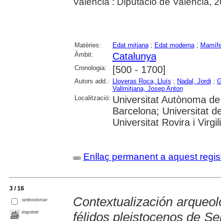
València : Diputació de València, 
Matèries:
Edat mitjana
;
Edat moderna
;
Mamífe
Àmbit:
Catalunya
Cronologia:
[500 - 1700]
Autors add.:
Lloveras Roca, Lluís
;
Nadal, Jordi
;
G
Vallmitjana, Josep Anton
Localització:
Universitat Autònoma de 
Barcelona; Universitat d
Universitat Rovira i Virg
Enllaç permanent a aquest regis
3 / 16
Contextualización arqueol
seleccionar
imprimir
félidos pleistocenos de Se