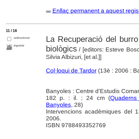
Enllaç permanent a aquest regis
11 / 16
La Recuperació del burro 
seleccionar
imprimir
biològics
/ [editors: Esteve Bos
Silvia Albizuri, [et al.]]
Col·loqui de Tardor
(13è : 2006 : B
Banyoles : Centre d'Estudis Coma
182 p. : il. ; 24 cm (
Quaderns 
Banyoles
, 28)
Intervencions acadèmiques del 13
2006.
ISBN 9788493352769