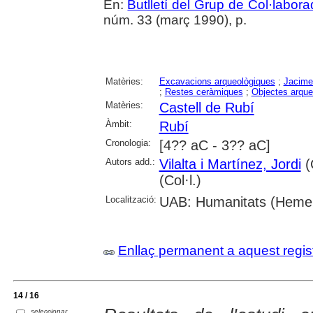
En:
Butlletí del Grup de Col·labo
núm. 33 (març 1990), p.
Matèries:
Excavacions arqueològiques
;
Jacime
;
Restes ceràmiques
;
Objectes arque
Matèries:
Castell de Rubí
Àmbit:
Rubí
Cronologia:
[4?? aC - 3?? aC]
Autors add.:
Vilalta i Martínez, Jordi
(C
(Col·l.)
Localització:
UAB: Humanitats (Heme
Enllaç permanent a aquest regis
14 / 16
seleccionar