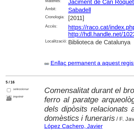
Matèries:
Jaciment de Can Roquet
Àmbit:
Sabadell
Cronologia:
[2011]
Accés:
https://raco.cat/index.p
http://hdl.handle.net/10
Localització:
Biblioteca de Catalunya
Enllaç permanent a aquest regis
5 / 16
Comensalitat durant el bron
seleccionar
imprimir
ferro al paratge arqueolò
dels dipòsits relacionat
domèstics i funeraris
/ F. Ja
López Cachero, Javier