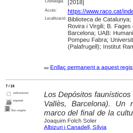
Cronologia:
[2018]
Accés:
https://www.raco.cat/ind
Localització:
Biblioteca de Catalunya; 
Rovira i Virgili; B. Fage
Barcelona; UAB: Humanit
Pompeu Fabra; Universita
(Palafrugell); Institut R
Enllaç permanent a aquest regis
7 / 16
Los Depósitos faunísticos
seleccionar
imprimir
Vallès, Barcelona). Un r
marco del final de la cultu
Text complet
Joaquim Folch Soler
Albizuri i Canadell, Sílvia