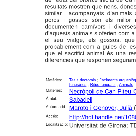
resultats mostren que nens, dones
similar i acompanyats d'animals s
porcs i gossos són els millor 
documenten carnívors i diverse
d'aquests animals s'oferien com 
el seu viatge, els gossos, que
probablement com a guies de les
que el sacrifici animal és una re
diferències que responen seguramen
Matèries:
Tesis doctorals
;
Jaciments arqueològ
funeràries
;
Ritus funeraris
;
Animals
Matèries:
Necròpoli de Can Piteu-
Àmbit:
Sabadell
Autors add.:
Maroto i Genover, Julià
Accés:
http://hdl.handle.net/10
Localització:
Universitat de Girona; T