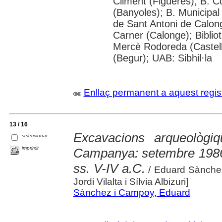
Climent (Figueres); B. C
(Banyoles); B. Municipal
de Sant Antoni de Calon
Carner (Calonge); Biblio
Mercè Rodoreda (Castell-
(Begur); UAB: Sibhil·la
Enllaç permanent a aquest regis
13 / 16
Excavacions arqueològi
seleccionar
imprimir
Campanya: setembre 1986:
ss. V-IV a.C.
/ Eduard Sànchez
Jordi Vilalta i Sílvia Albizuri]
Sànchez i Campoy, Eduard