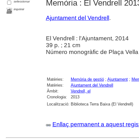
Memòria : El Vendrell 201
seleccionar
imprimir
Ajuntament del Vendrell
.
El Vendrell : l'Ajuntament, 2014
39 p. ; 21 cm
Número monogràfic de Plaça Vella 
Matèries:
Memòria de gestió
;
Ajuntament
;
Memò
Matèries:
Ajuntament del Vendrell
Àmbit:
Vendrell, el
Cronologia:
2013
Localització:
Biblioteca Terra Baixa (El Vendrell)
Enllaç permanent a aquest regis