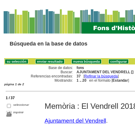
Búsqueda en la base de datos
Base de datos:
fons
Buscar:
AJUNTAMENT DEL VENDRELL []
Referencias encontradas:
37
[
Refinar la búsqueda
]
Mostrando:
1 .. 20
en el formato [
Estandar
]
página 1 de 2
1 / 37
Memòria : El Vendrell 201
seleccionar
imprimir
Ajuntament del Vendrell
.