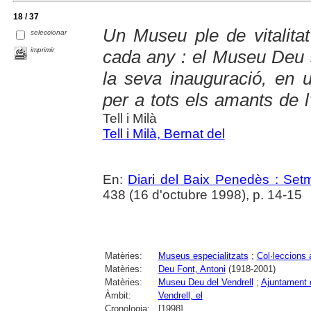
18 / 37
Un Museu ple de vitalitat
seleccionar
imprimir
cada any : el Museu Deu s
la seva inauguració, en u
per a tots els amants de l'
Tell i Milà
Tell i Milà, Bernat del
En:
Diari del Baix Penedès : Set
438 (16 d'octubre 1998), p. 14-15
Matèries:
Museus especialitzats
;
Col·leccions 
Matèries:
Deu Font, Antoni
(1918-2001)
Matèries:
Museu Deu del Vendrell
;
Ajuntament d
Àmbit:
Vendrell, el
Cronologia:
[1998]