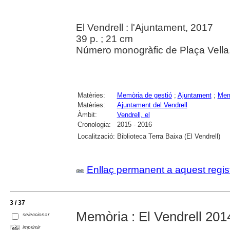
El Vendrell : l'Ajuntament, 2017
39 p. ; 21 cm
Número monogràfic de Plaça Vella,
Matèries:
Memòria de gestió
;
Ajuntament
;
Memò
Matèries:
Ajuntament del Vendrell
Àmbit:
Vendrell, el
Cronologia:
2015 - 2016
Localització:
Biblioteca Terra Baixa (El Vendrell)
Enllaç permanent a aquest regis
3 / 37
Memòria : El Vendrell 201
seleccionar
imprimir