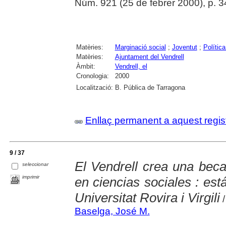
Núm. 921 (25 de febrer 2000), p. 3
Matèries:
Marginació social
;
Joventut
;
Política
Matèries:
Ajuntament del Vendrell
Àmbit:
Vendrell, el
Cronologia:
2000
Localització:
B. Pública de Tarragona
Enllaç permanent a aquest regis
9 / 37
El Vendrell crea una beca
seleccionar
imprimir
en ciencias sociales : est
Universitat Rovira i Virgili
/
Baselga, José M.