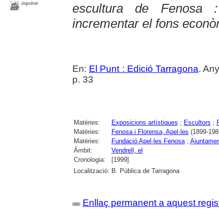
imprimir
escultura de Fenosa : 
incrementar el fons econò
En:
El Punt : Edició Tarragona
. An
p. 33
Matèries:
Exposicions artístiques
;
Escultors
;
Matèries:
Fenosa i Florensa, Apel·les
(1899-198
Matèries:
Fundació Apel·les Fenosa
;
Ajuntamen
Àmbit:
Vendrell, el
Cronologia:
[1999]
Localització:
B. Pública de Tarragona
Enllaç permanent a aquest regis