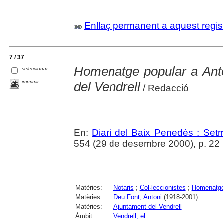
Enllaç permanent a aquest regis
7 / 37
Homenatge popular a Anto
seleccionar
imprimir
del Vendrell
/ Redacció
En:
Diari del Baix Penedès : Set
554 (29 de desembre 2000), p. 22
Matèries:
Notaris
;
Col·leccionistes
;
Homenatg
Matèries:
Deu Font, Antoni
(1918-2001)
Matèries:
Ajuntament del Vendrell
Àmbit:
Vendrell, el