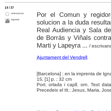
14 / 37
Por el Comun y regidore
seleccionar
imprimir
solucion a la duda resulta
Real Audiencia y Sala de
de Borrás y Viñals contr
Marti y Lapeyra ...
/ escriva
Ajuntament del Vendrell
.
[Barcelona] : en la imprenta de Igna
15, [1] p. ; 32 cm
Port. orlada i capll. orn. Text da
Precedeix el tít.: Jesus, Maria, Jos