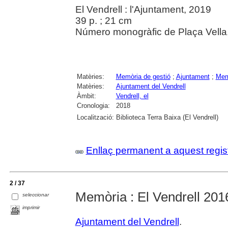
El Vendrell : l'Ajuntament, 2019
39 p. ; 21 cm
Número monogràfic de Plaça Vella,
Matèries:
Memòria de gestió
;
Ajuntament
;
Memò
Matèries:
Ajuntament del Vendrell
Àmbit:
Vendrell, el
Cronologia:
2018
Localització:
Biblioteca Terra Baixa (El Vendrell)
Enllaç permanent a aquest regis
2 / 37
Memòria : El Vendrell 201
seleccionar
imprimir
Ajuntament del Vendrell
.