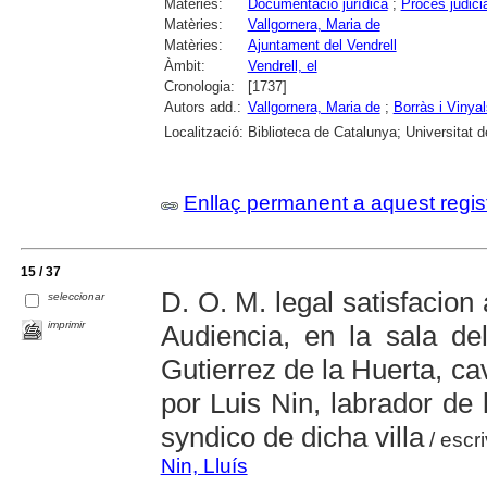
Matèries:
Documentació jurídica
;
Procés judicia
Matèries:
Vallgornera, Maria de
Matèries:
Ajuntament del Vendrell
Àmbit:
Vendrell, el
Cronologia:
[1737]
Autors add.:
Vallgornera, Maria de
;
Borràs i Vinya
Localització:
Biblioteca de Catalunya; Universitat 
Enllaç permanent a aquest regis
15 / 37
D. O. M. legal satisfacion
seleccionar
imprimir
Audiencia, en la sala d
Gutierrez de la Huerta, cav
por Luis Nin, labrador de l
syndico de dicha villa
/ escr
Nin, Lluís