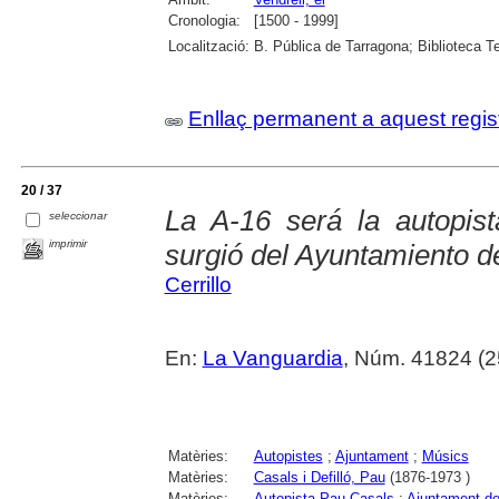
Cronologia:
[1500 - 1999]
Localització:
B. Pública de Tarragona; Biblioteca Te
Enllaç permanent a aquest regis
20 / 37
La A-16 será la autopist
seleccionar
imprimir
surgió del Ayuntamiento de
Cerrillo
En:
La Vanguardia
, Núm. 41824 (25
Matèries:
Autopistes
;
Ajuntament
;
Músics
Matèries:
Casals i Defilló, Pau
(1876-1973 )
Matèries:
Autopista Pau Casals
;
Ajuntament del