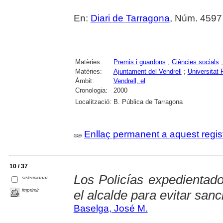
En:
Diari de Tarragona
, Núm. 4597 
Matèries:
Premis i guardons
;
Ciències socials
Matèries:
Ajuntament del Vendrell
;
Universitat R
Àmbit:
Vendrell, el
Cronologia:
2000
Localització:
B. Pública de Tarragona
Enllaç permanent a aquest regis
10 / 37
Los Policías expedientad
seleccionar
imprimir
el alcalde para evitar sanc
Baselga, José M.