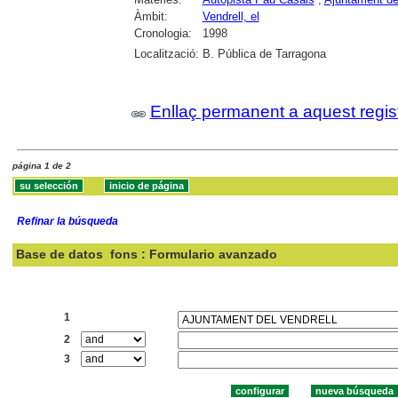
Àmbit:
Vendrell, el
Cronologia:
1998
Localització:
B. Pública de Tarragona
Enllaç permanent a aquest regis
página 1 de 2
Refinar la búsqueda
Base de datos
fons : Formulario avanzado
Buscar:
1
2
3