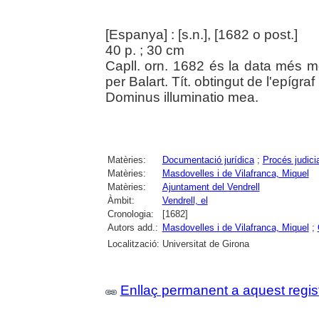
[Espanya] : [s.n.], [1682 o post.]
40 p. ; 30 cm
Capll. orn. 1682 és la data més mo
per Balart. Tít. obtingut de l'epígraf
Dominus illuminatio mea.
Matèries:
Documentació jurídica
;
Procés judicia
Matèries:
Masdovelles i de Vilafranca, Miquel
Matèries:
Ajuntament del Vendrell
Àmbit:
Vendrell, el
Cronologia:
[1682]
Autors add.:
Masdovelles i de Vilafranca, Miquel
;
Localització:
Universitat de Girona
Enllaç permanent a aquest regis