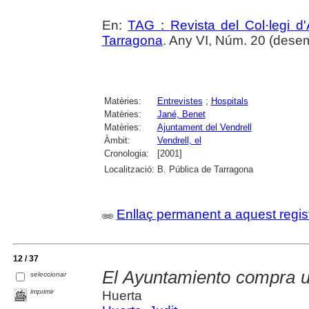
En:
TAG : Revista del Col·legi d'
Tarragona
. Any VI, Núm. 20 (desem
Matèries:
Entrevistes
;
Hospitals
Matèries:
Jané, Benet
Matèries:
Ajuntament del Vendrell
Àmbit:
Vendrell, el
Cronologia:
[2001]
Localització:
B. Pública de Tarragona
Enllaç permanent a aquest regis
12 / 37
El Ayuntamiento compra u
seleccionar
imprimir
Huerta