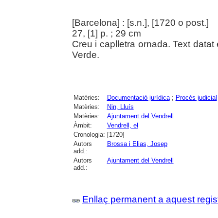
[Barcelona] : [s.n.], [1720 o post.]
27, [1] p. ; 29 cm
Creu i caplletra ornada. Text datat
Verde.
Matèries:
Documentació jurídica
;
Procés judicial
Matèries:
Nin, Lluís
Matèries:
Ajuntament del Vendrell
Àmbit:
Vendrell, el
Cronologia:
[1720]
Autors
Brossa i Elias, Josep
add.:
Autors
Ajuntament del Vendrell
add.:
Enllaç permanent a aquest regis