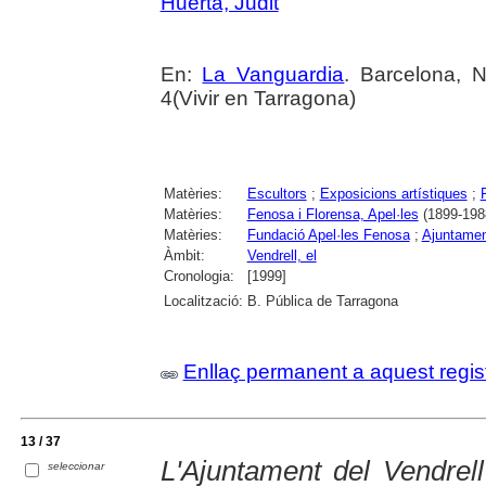
Huerta, Judit
En:
La Vanguardia
. Barcelona, 
4(Vivir en Tarragona)
Matèries:
Escultors
;
Exposicions artístiques
;
Matèries:
Fenosa i Florensa, Apel·les
(1899-198
Matèries:
Fundació Apel·les Fenosa
;
Ajuntamen
Àmbit:
Vendrell, el
Cronologia:
[1999]
Localització:
B. Pública de Tarragona
Enllaç permanent a aquest regis
13 / 37
L'Ajuntament del Vendrel
seleccionar