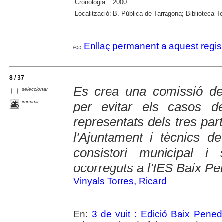
Cronologia:
2000
Localització:
B. Pública de Tarragona; Biblioteca Te
Enllaç permanent a aquest regis
8 / 37
Es crea una comissió de 
seleccionar
imprimir
per evitar els casos d
representats dels tres part
l'Ajuntament i tècnics d
consistori municipal i 
ocorreguts a l'IES Baix P
Vinyals Torres, Ricard
En:
3 de vuit : Edició Baix Pene