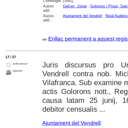
Cronologia:
[1691]
Autors
Gelcen, Josep
;
Golorons i Prous, Salv
add.:
Autors
Ajuntament del Vendrell
;
Reial Audiènc
add.:
Enllaç permanent a aquest regis
17 / 37
Juris discursus pro Un
seleccionar
imprimir
Vendrell contra nob. Mi
Vilafranca. Sub examine ma
actis Golorons nott., Re
causa latam 25 junij, 16
debitor censualis ...
Ajuntament del Vendrell
.