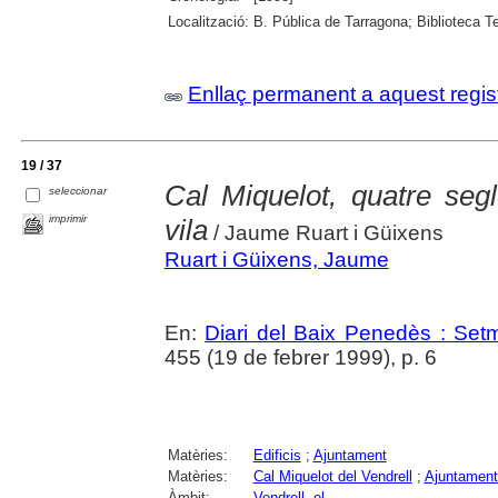
Localització:
B. Pública de Tarragona; Biblioteca Te
Enllaç permanent a aquest regis
19 / 37
Cal Miquelot, quatre segl
seleccionar
imprimir
vila
/ Jaume Ruart i Güixens
Ruart i Güixens, Jaume
En:
Diari del Baix Penedès : Set
455 (19 de febrer 1999), p. 6
Matèries:
Edificis
;
Ajuntament
Matèries:
Cal Miquelot del Vendrell
;
Ajuntament 
Àmbit:
Vendrell, el