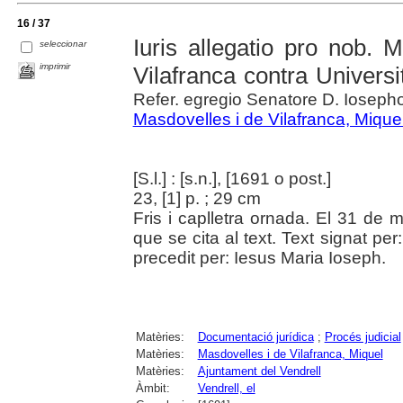
16 / 37
Iuris allegatio pro nob. 
seleccionar
imprimir
Vilafranca contra Univers
Refer. egregio Senatore D. Iosepho
Masdovelles i de Vilafranca, Mique
[S.l.] : [s.n.], [1691 o post.]
23, [1] p. ; 29 cm
Fris i caplletra ornada. El 31 d
que se cita al text. Text signat per
precedit per: Iesus Maria Ioseph.
Matèries:
Documentació jurídica
;
Procés judicial
Matèries:
Masdovelles i de Vilafranca, Miquel
Matèries:
Ajuntament del Vendrell
Àmbit:
Vendrell, el