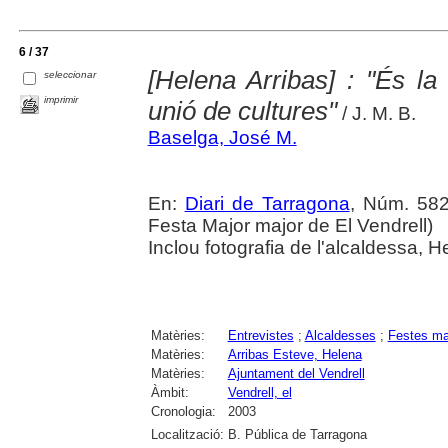
6 / 37
[Helena Arribas] : "És la
seleccionar
imprimir
unió de cultures"
/ J. M. B.
Baselga, José M.
En:
Diari de Tarragona
, Núm. 582
Festa Major major de El Vendrell)
Inclou fotografia de l'alcaldessa, H
Matèries:
Entrevistes
;
Alcaldesses
;
Festes ma
Matèries:
Arribas Esteve, Helena
Matèries:
Ajuntament del Vendrell
Àmbit:
Vendrell, el
Cronologia:
2003
Localització:
B. Pública de Tarragona