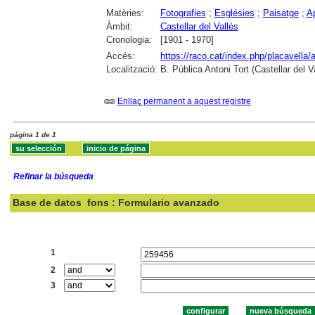
Matèries:
Fotografies
;
Esglésies
;
Paisatge
;
A
Àmbit:
Castellar del Vallès
Cronologia:
[1901 - 1970]
Accés:
https://raco.cat/index.php/placavella/
Localització:
B. Pública Antoni Tort (Castellar del 
Enllaç permanent a aquest registre
página 1 de 1
Refinar la búsqueda
Base de datos
fons : Formulario avanzado
Buscar:
1
2
3