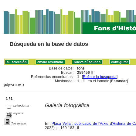
Búsqueda en la base de datos
Base de datos:
fons
Buscar:
259456 []
Referencias encontradas:
1
[
Refinar la búsqueda
]
Mostrando:
1 .. 1
en el formato [
Estandar
]
página 1 de 1
1 / 1
Galeria fotogràfica
seleccionar
imprimir
En:
Plaça Vella : publicació de l'Arxiu d'Història de C
Text complet
2022), p. 169-183 : il.