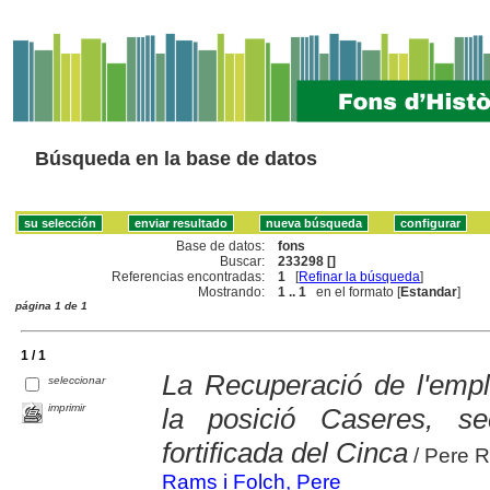
Búsqueda en la base de datos
Base de datos:
fons
Buscar:
233298 []
Referencias encontradas:
1
[
Refinar la búsqueda
]
Mostrando:
1 .. 1
en el formato [
Estandar
]
página 1 de 1
1 / 1
La Recuperació de l'emp
seleccionar
imprimir
la posició Caseres, s
fortificada del Cinca
/ Pere 
Rams i Folch, Pere