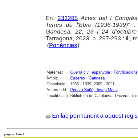
En:
233285
Actes del I Congrés 
Terres de l'Ebre (1936-1939)" 
Gandesa, 22, 23 i 24 d'octubr
Tarragona, 2023. p. 267-293 : il., 
(
Ponències
)
Matèries:
Guerra civil espanyola
;
Fortificacions
Àmbit:
Caseres
;
Gandesa
Cronologia:
1936 - 1939; 2009 - 2021
Autors add.:
Pérez i Suñé, Josep Maria
Localització:
Biblioteca de Catalunya; Universitat 
Enllaç permanent a aquest regis
página 1 de 1