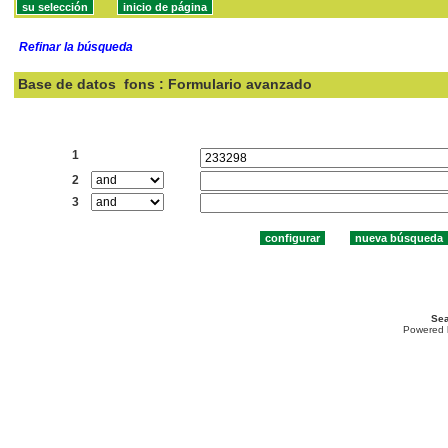
Refinar la búsqueda
Base de datos
fons : Formulario avanzado
Buscar:
1
2
3
Sea
Powered