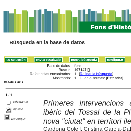
Búsqueda en la base de datos
Base de datos:
fons
Buscar:
197147 []
Referencias encontradas:
1
[
Refinar la búsqueda
]
Mostrando:
1 .. 1
en el formato [
Estandar
]
página 1 de 1
1 / 1
Primeres intervencions 
seleccionar
imprimir
ibèric del Tossal de la Pl
nova "ciutat" en territori il
Text complet
Cardona Colell, Cristina Garcia-Dalm