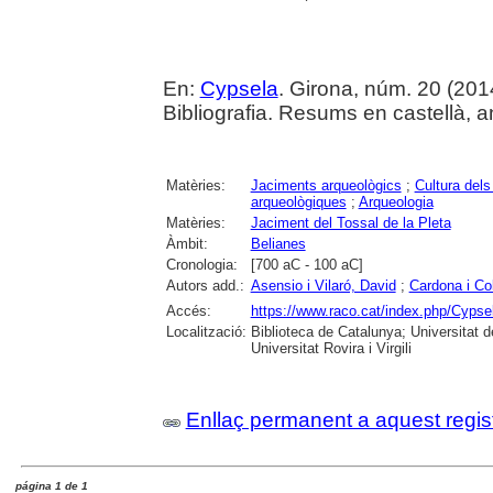
En:
Cypsela
. Girona, núm. 20 (2014-
Bibliografia. Resums en castellà, a
Matèries:
Jaciments arqueològics
;
Cultura dels
arqueològiques
;
Arqueologia
Matèries:
Jaciment del Tossal de la Pleta
Àmbit:
Belianes
Cronologia:
[700 aC - 100 aC]
Autors add.:
Asensio i Vilaró, David
;
Cardona i Co
Accés:
https://www.raco.cat/index.php/Cypsel
Localització:
Biblioteca de Catalunya; Universitat d
Universitat Rovira i Virgili
Enllaç permanent a aquest regis
página 1 de 1