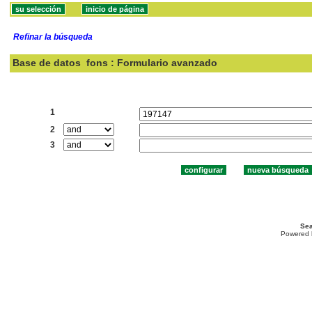
Refinar la búsqueda
Base de datos
fons : Formulario avanzado
Buscar:
1
2
3
Sea
Powered