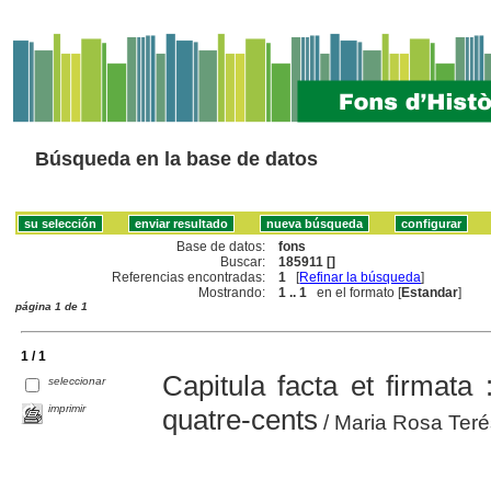
Búsqueda en la base de datos
Base de datos:
fons
Buscar:
185911 []
Referencias encontradas:
1
[
Refinar la búsqueda
]
Mostrando:
1 .. 1
en el formato [
Estandar
]
página 1 de 1
1 / 1
Capitula facta et firmata 
seleccionar
imprimir
quatre-cents
/ Maria Rosa Teré