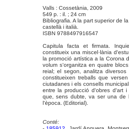
Valls : Cossetània, 2009
549 p. : il. ; 24 cm
Bibliografia. A la part superior de 
castellà i italià.
ISBN 9788497916547
Capitula facta et firmata. Inqui
constitueix una miscel·lània d'e
la promoció artística a la Corona d
volum s'organitza en quatre blocs
reial; el segon, analitza diversos
constitueixen treballs que versen
ciutadanes i els consells municipals
entre la producció d'obres d'art 
que, sens dubte, va ser una de l
l'època. (Editorial).
Conté:
-
185912
Jardí Anguera. Montser