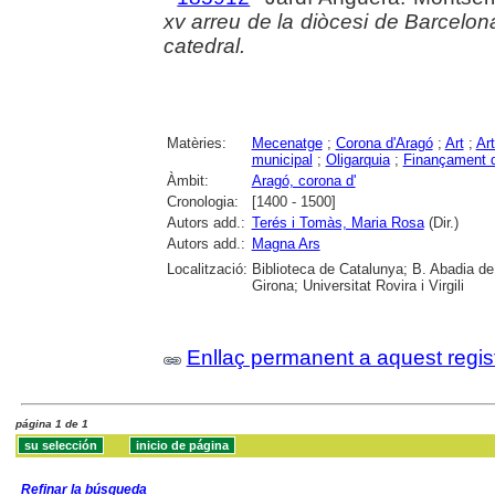
xv arreu de la diòcesi de Barcelon
catedral.
Matèries:
Mecenatge
;
Corona d'Aragó
;
Art
;
Art
municipal
;
Oligarquia
;
Finançament d
Àmbit:
Aragó, corona d'
Cronologia:
[1400 - 1500]
Autors add.:
Terés i Tomàs, Maria Rosa
(Dir.)
Autors add.:
Magna Ars
Localització:
Biblioteca de Catalunya; B. Abadia de
Girona; Universitat Rovira i Virgili
Enllaç permanent a aquest regis
página 1 de 1
Refinar la búsqueda