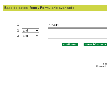
Base de datos
fons : Formulario avanzado
Buscar:
1
2
3
Sea
Powered