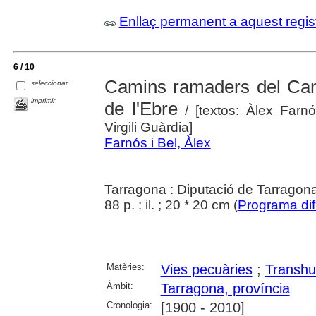
Enllaç permanent a aquest regis
6 / 10
Camins ramaders del Cam
seleccionar
imprimir
de l'Ebre
/ [textos: Àlex Farn
Virgili Guàrdia]
Farnós i Bel, Àlex
Tarragona : Diputació de Tarragon
88 p. : il. ; 20 * 20 cm (
Programa difu
Matèries:
Vies pecuàries
;
Transh
Àmbit:
Tarragona, província
Cronologia:
[1900 - 2010]