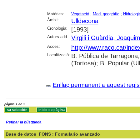
Matèries:
Vegetació
;
Medi geogràfic
;
Hidrologi
Àmbit:
Ulldecona
Cronologia:
[1993]
Autors add.:
Virgili i Guàrdia, Joaqui
Accés:
http://www.raco.cat/inde
Localització:
B. Pública de Tarragona;
(Tortosa); B. Popular (U
Enllaç permanent a aquest regis
página 1 de 1
Refinar la búsqueda
Base de datos
FONS : Formulario avanzado