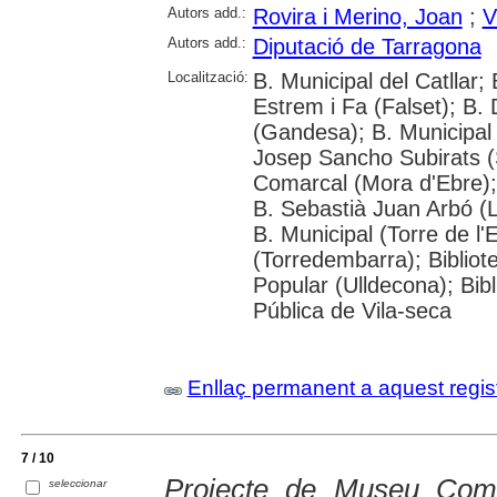
Autors add.:
Rovira i Merino, Joan
;
V
Autors add.:
Diputació de Tarragona
Localització:
B. Municipal del Catllar;
Estrem i Fa (Falset); B.
(Gandesa); B. Municipal
Josep Sancho Subirats (
Comarcal (Mora d'Ebre);
B. Sebastià Juan Arbó (L
B. Municipal (Torre de l
(Torredembarra); Bibliot
Popular (Ulldecona); Bibl
Pública de Vila-seca
Enllaç permanent a aquest regis
7 / 10
Projecte de Museu Comar
seleccionar