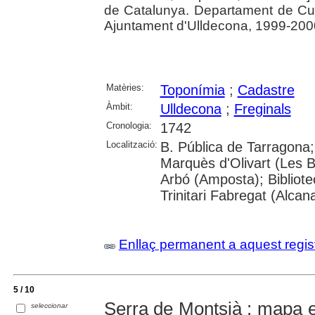
de Catalunya. Departament de Cul
Ajuntament d'Ulldecona, 1999-200
Matèries:
Toponímia
;
Cadastre
Àmbit:
Ulldecona
;
Freginals
Cronologia:
1742
Localització:
B. Pública de Tarragona
Marquès d'Olivart (Les B
Arbó (Amposta); Bibliote
Trinitari Fabregat (Alcan
Enllaç permanent a aquest regis
5 / 10
Serra de Montsià : mapa e
seleccionar