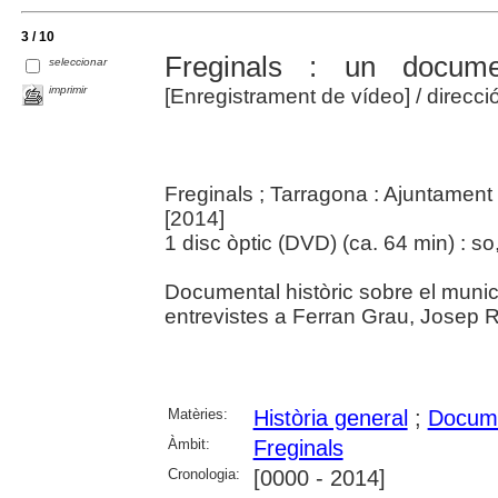
3 / 10
Freginals : un documen
seleccionar
imprimir
[Enregistrament de vídeo]
/ direcc
Freginals ; Tarragona : Ajuntament
[2014]
1 disc òptic (DVD) (ca. 64 min) : so,
Documental històric sobre el muni
entrevistes a Ferran Grau, Josep Ro
Matèries:
Història general
;
Docume
Àmbit:
Freginals
Cronologia:
[0000 - 2014]