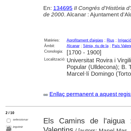
En:
134695
II Congrés d'Història d
de 2000
. Alcanar : Ajuntament d'A
Matèries:
Aprofitament d'aigües
;
Rius
;
Irrigaci
Àmbit:
Alcanar
;
Sénia, riu de la
;
País Valen
Cronologia:
[1700 - 1900]
Localització:
Universitat Rovira i Virg
Popular (Ulldecona); B. T
Marcel·lí Domingo (Torto
Enllaç permanent a aquest regis
2 / 10
Els Camins de l'aigua :
seleccionar
imprimir
Valentins
/ [autors: Manel Mas, J