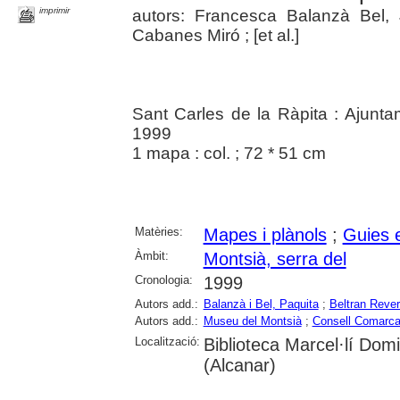
imprimir
autors: Francesca Balanzà Bel, J
Cabanes Miró ; [et al.]
Sant Carles de la Ràpita : Ajunt
1999
1 mapa : col. ; 72 * 51 cm
Matèries:
Mapes i plànols
;
Guies e
Àmbit:
Montsià, serra del
Cronologia:
1999
Autors add.:
Balanzà i Bel, Paquita
;
Beltran Rever
Autors add.:
Museu del Montsià
;
Consell Comarca
Localització:
Biblioteca Marcel·lí Domi
(Alcanar)