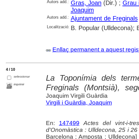
Autors add.:
Gras, Joan
(Dir.) ;
Grau 
Joaquim
Autors add.:
Ajuntament de Freginals
Localització:
B. Popular (Ulldecona);
Enllaç permanent a aquest regis
4 / 10
La Toponímia dels terme
seleccionar
imprimir
Freginals (Montsià), se
Joaquim Virgili Guàrdia
Virgili i Guàrdia, Joaquim
En:
147499
Actes del vint-i-tr
d'Onomàstica : Ulldecona, 25 i 26 
Barcelona ; Amposta ; Ulldecona] 