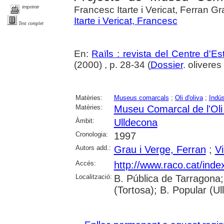
imprimir
Francesc Itarte i Vericat, Ferran Gr
Itarte i Vericat, Francesc
Text complet
En:
Raïls : revista del Centre d'E
(2000) , p. 28-34 (
Dossier
. oliveres
Matèries:
Museus comarcals
;
Oli d'oliva
;
Indúst
Matèries:
Museu Comarcal de l'Oli
Àmbit:
Ulldecona
Cronologia:
1997
Autors add.:
Grau i Verge, Ferran
;
Vi
Accés:
http://www.raco.cat/inde
Localització:
B. Pública de Tarragona;
(Tortosa); B. Popular (U