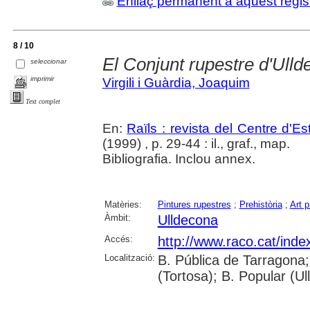
Enllaç permanent a aquest regis
8 / 10
El Conjunt rupestre d'Ull
seleccionar
imprimir
Virgili i Guàrdia, Joaquim
Text complet
En:
Raïls : revista del Centre d'E
(1999) , p. 29-44 : il., graf., map.
Bibliografia. Inclou annex.
Matèries:
Pintures rupestres
;
Prehistòria
;
Art p
Àmbit:
Ulldecona
Accés:
http://www.raco.cat/inde
Localització:
B. Pública de Tarragona;
(Tortosa); B. Popular (U