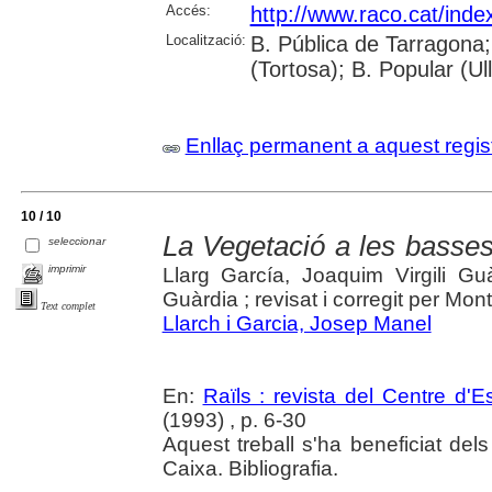
Accés:
http://www.raco.cat/inde
Localització:
B. Pública de Tarragona;
(Tortosa); B. Popular (U
Enllaç permanent a aquest regis
10 / 10
La Vegetació a les basses
seleccionar
imprimir
Llarg García, Joaquim Virgili Guà
Guàrdia ; revisat i corregit per Mo
Text complet
Llarch i Garcia, Josep Manel
En:
Raïls : revista del Centre d'E
(1993) , p. 6-30
Aquest treball s'ha beneficiat del
Caixa. Bibliografia.