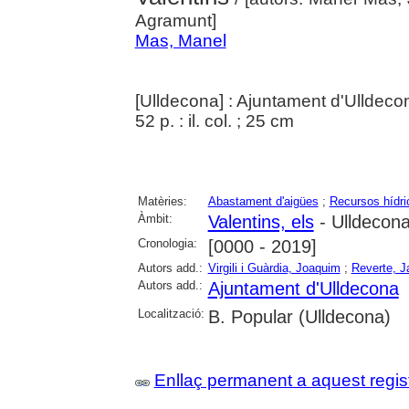
Agramunt]
Mas, Manel
[Ulldecona] : Ajuntament d'Ulldeco
52 p. : il. col. ; 25 cm
Matèries:
Abastament d'aigües
;
Recursos hídri
Àmbit:
Valentins, els
- Ulldecon
Cronologia:
[0000 - 2019]
Autors add.:
Virgili i Guàrdia, Joaquim
;
Reverte, J
Autors add.:
Ajuntament d'Ulldecona
Localització:
B. Popular (Ulldecona)
Enllaç permanent a aquest regis