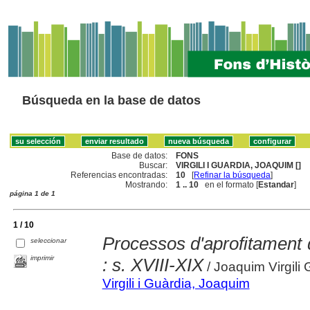
Búsqueda en la base de datos
Base de datos:
FONS
Buscar:
VIRGILI I GUARDIA, JOAQUIM []
Referencias encontradas:
10
[
Refinar la búsqueda
]
Mostrando:
1 .. 10
en el formato [
Estandar
]
página 1 de 1
1 / 10
Processos d'aprofitament d
seleccionar
imprimir
: s. XVIII-XIX
/ Joaquim Virgili 
Virgili i Guàrdia, Joaquim