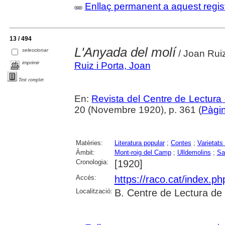
Enllaç permanent a aquest regis
13 / 494
L'Anyada del molí
seleccionar
/ Joan Ruiz
imprimir
Ruiz i Porta, Joan
Text complet
En:
Revista del Centre de Lectura
20 (Novembre 1920), p. 361 (
Pàgin
Matèries:
Literatura popular
;
Contes
;
Varietats 
Àmbit:
Mont-roig del Camp
;
Ulldemolins
;
Sa
Cronologia:
[1920]
Accés:
https://raco.cat/index.p
Localització:
B. Centre de Lectura de