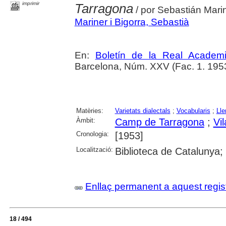
imprimir
Tarragona
/ por Sebastián Marin
Mariner i Bigorra, Sebastià
En:
Boletín de la Real Academ
Barcelona, Núm. XXV (Fac. 1. 1953
Matèries:
Varietats dialectals
;
Vocabularis
;
Lle
Àmbit:
Camp de Tarragona
;
Vi
Cronologia:
[1953]
Localització:
Biblioteca de Catalunya;
Enllaç permanent a aquest regis
18 / 494