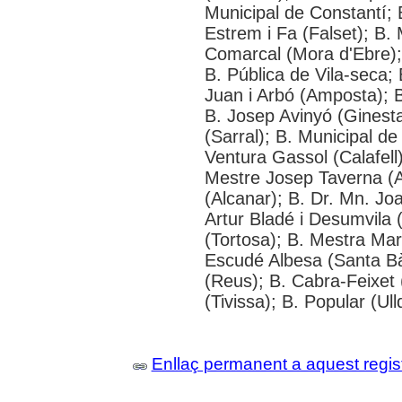
Municipal de Constantí; 
Estrem i Fa (Falset); B. 
Comarcal (Mora d'Ebre); 
B. Pública de Vila-seca; 
Juan i Arbó (Amposta); B
B. Josep Avinyó (Ginest
(Sarral); B. Municipal d
Ventura Gassol (Calafell)
Mestre Josep Taverna (Alf
(Alcanar); B. Dr. Mn. J
Artur Bladé i Desumvila (
(Tortosa); B. Mestra Mar
Escudé Albesa (Santa Bà
(Reus); B. Cabra-Feixet 
(Tivissa); B. Popular (Ul
Enllaç permanent a aquest regis