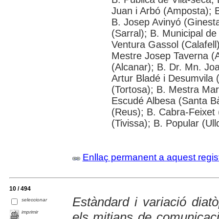
Juan i Arbó (Amposta); B
B. Josep Avinyó (Ginest
(Sarral); B. Municipal d
Ventura Gassol (Calafell)
Mestre Josep Taverna (Alf
(Alcanar); B. Dr. Mn. J
Artur Bladé i Desumvila (
(Tortosa); B. Mestra Mar
Escudé Albesa (Santa Bà
(Reus); B. Cabra-Feixet 
(Tivissa); B. Popular (Ul
Enllaç permanent a aquest regis
10 / 494
Estàndard i variació diat
seleccionar
imprimir
els mitjans de comunicaci