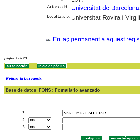
Autors add.:
Universitat de Barcelona
Localització:
Universitat Rovira i Virgili
Enllaç permanent a aquest regis
página 1 de 25
Refinar la búsqueda
Base de datos
FONS : Formulario avanzado
Buscar:
1
2
3