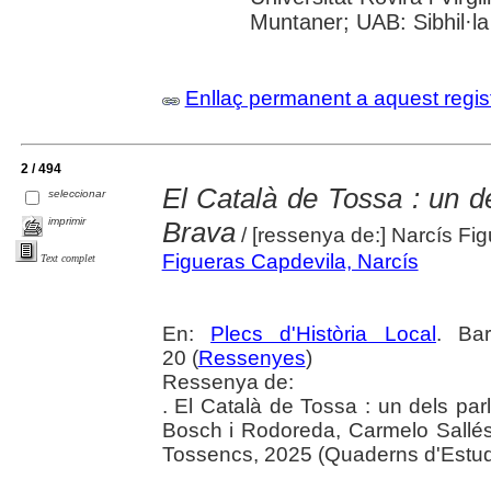
Muntaner; UAB: Sibhil·la
Enllaç permanent a aquest regis
2 / 494
El Català de Tossa : un de
seleccionar
imprimir
Brava
/ [ressenya de:] Narcís Fig
Figueras Capdevila, Narcís
Text complet
En:
Plecs d'Història Local
. Bar
20 (
Ressenyes
)
Ressenya de:
. El Català de Tossa : un dels par
Bosch i Rodoreda, Carmelo Sallés
Tossencs, 2025 (Quaderns d'Estud