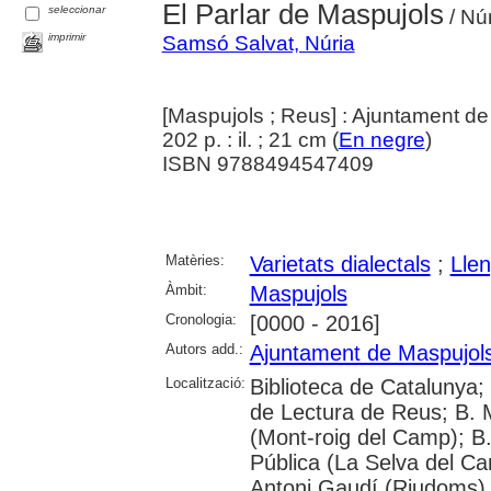
El Parlar de Maspujols
seleccionar
/ Nú
imprimir
Samsó Salvat, Núria
[Maspujols ; Reus] : Ajuntament de
202 p. : il. ; 21 cm (
En negre
)
ISBN 9788494547409
Matèries:
Varietats dialectals
;
Lle
Àmbit:
Maspujols
Cronologia:
[0000 - 2016]
Autors add.:
Ajuntament de Maspujol
Localització:
Biblioteca de Catalunya; U
de Lectura de Reus; B. M
(Mont-roig del Camp); B
Pública (La Selva del Ca
Antoni Gaudí (Riudoms)