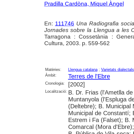
Pradilla Cardòna, Miquel Àngel
En:
111746
Una Radiografia socia
Jornades sobre la Llengua a les
Tarragona : Cossetània : Gener
Cultura, 2003. p. 559-562
Matèries:
Llengua catalana
;
Varietats dialectals
Àmbit:
Terres de l'Ebre
Cronologia:
[2002]
Localització:
B. Dr. Frias (l'Ametlla
Muntanyola (l'Espluga de 
(Deltebre); B. Municipal 
Municipal de Constantí; 
Estrem i Fa (Falset); B. 
Comarcal (Mora d'Ebre); 
B. Pública de Vila-seca; 