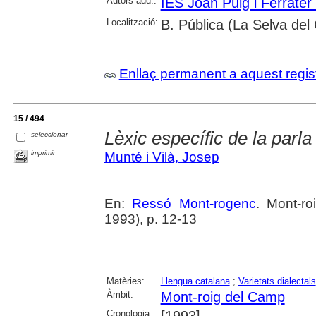
Autors add.:
IES Joan Puig i Ferrater
Localització:
B. Pública (La Selva de
Enllaç permanent a aquest regis
15 / 494
Lèxic específic de la parla
seleccionar
imprimir
Munté i Vilà, Josep
En:
Ressó Mont-rogenc
. Mont-r
1993), p. 12-13
Matèries:
Llengua catalana
;
Varietats dialectals
Àmbit:
Mont-roig del Camp
Cronologia:
[1993]