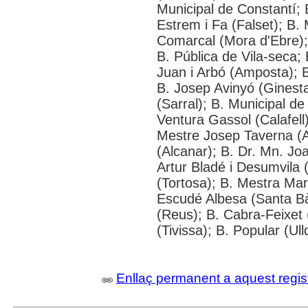
Municipal de Constantí; 
Estrem i Fa (Falset); B. 
Comarcal (Mora d'Ebre); 
B. Pública de Vila-seca; 
Juan i Arbó (Amposta); B
B. Josep Avinyó (Ginest
(Sarral); B. Municipal d
Ventura Gassol (Calafell)
Mestre Josep Taverna (Alf
(Alcanar); B. Dr. Mn. J
Artur Bladé i Desumvila (
(Tortosa); B. Mestra Mar
Escudé Albesa (Santa Bà
(Reus); B. Cabra-Feixet 
(Tivissa); B. Popular (Ul
Enllaç permanent a aquest regis