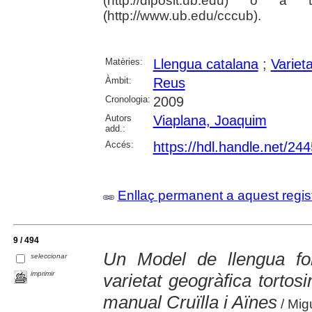
(http://diposit.ub.edu) 
(http://www.ub.edu/cccub).
Matèries:
Llengua catalana
;
Varieta
Àmbit:
Reus
Cronologia:
2009
Autors
Viaplana, Joaquim
add.:
Accés:
https://hdl.handle.net/24
Enllaç permanent a aquest regis
9 / 494
Un Model de llengua fo
seleccionar
imprimir
varietat geogràfica tortosi
manual Cruïlla i Aïnes
/ Mig