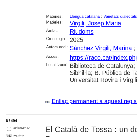
Matèries:
Llengua catalana
;
Varietats dialectals
Matèries:
Virgili, Josep Maria
Àmbit:
Riudoms
Cronologia:
2025
Autors add.:
Sánchez Virgili, Marina
Accés:
https://raco.cat/index.p
Localització:
Biblioteca de Catalunya
Sibhil·la; B. Pública de
Universitat Rovira i Virgili
Enllaç permanent a aquest regis
6 / 494
El Català de Tossa : un de
seleccionar
imprimir