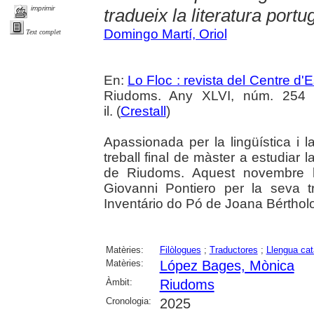
imprimir
tradueix la literatura portu
Domingo Martí, Oriol
Text complet
En:
Lo Floc : revista del Centre 
Riudoms. Any XLVI, núm. 254 (
il. (
Crestall
)
Apassionada per la lingüística i l
treball final de màster a estudiar la
de Riudoms. Aquest novembre 
Giovanni Pontiero per la seva t
Inventário do Pó de Joana Bértholo
Matèries:
Filòlogues
;
Traductores
;
Llengua cat
Matèries:
López Bages, Mònica
Àmbit:
Riudoms
Cronologia:
2025