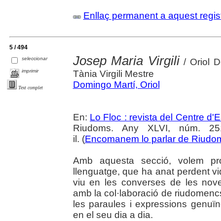
Enllaç permanent a aquest regis
5 / 494
Josep Maria Virgili
seleccionar
/ Oriol D
imprimir
Tània Virgili Mestre
Domingo Martí, Oriol
Text complet
En:
Lo Floc : revista del Centre 
Riudoms. Any XLVI, núm. 251
il. (
Encomanem lo parlar de Riudo
Amb aquesta secció, volem pr
llenguatge, que ha anat perdent vi
viu en les converses de les nov
amb la col·laboració de riudomen
les paraules i expressions genuïn
en el seu dia a dia.