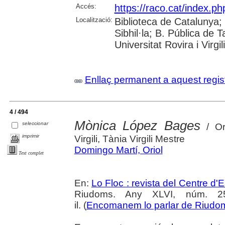
Accés:
https://raco.cat/index.p
Localització:
Biblioteca de Catalunya
Sibhil·la; B. Pública de
Universitat Rovira i Virgili
Enllaç permanent a aquest regis
4 / 494
Mònica López Bages
seleccionar
/ Or
imprimir
Virgili, Tània Virgili Mestre
Domingo Martí, Oriol
Text complet
En:
Lo Floc : revista del Centre 
Riudoms. Any XLVI, núm. 252
il. (
Encomanem lo parlar de Riudo