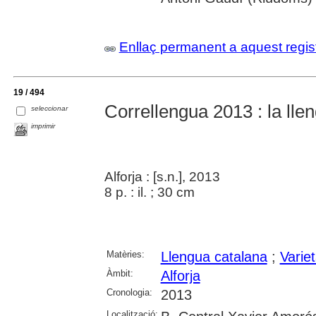
Enllaç permanent a aquest regis
19 / 494
Correllengua 2013 : la lleng
seleccionar
imprimir
Alforja : [s.n.], 2013
8 p. : il. ; 30 cm
Matèries:
Llengua catalana
;
Variet
Àmbit:
Alforja
Cronologia:
2013
Localització: