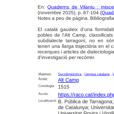
En:
Quaderns de Vilaniu : miscel
(novembre 2025), p. 87-104 (
Quade
Notes a peu de pàgina. Bibliografi
El català gaudeix d'una formidabl
pobles de l'Alt Camp, classificats
subdialecte tarragoní, no en s
tenen una llarga trajectòria en el
recerques i articles de dialectolog
d'investigació per recórrer.
Matèries:
Sociolingüística
;
Llengua catalana
;
V
Àmbit:
Alt Camp
Cronologia:
1515
Accés:
https://raco.cat/index.p
Localització:
B. Pública de Tarragona
de Catalunya; Universita
Universitat Rovira i Virgi