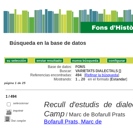
Búsqueda en la base de datos
Base de datos:
FONS
Buscar:
VARIETATS DIALECTALS []
Referencias encontradas:
494
[
Refinar la búsqueda
]
Mostrando:
1 .. 20
en el formato [
Estandar
]
página 1 de 25
1 / 494
Recull d'estudis de diale
seleccionar
imprimir
Camp
/ Marc de Bofarull Prats
Bofarull Prats, Marc de
Text complet