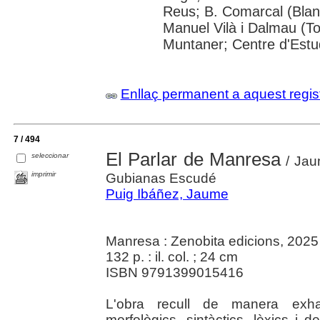
Reus; B. Comarcal (Blane
Manuel Vilà i Dalmau (T
Muntaner; Centre d'Estud
Enllaç permanent a aquest regis
7 / 494
El Parlar de Manresa
seleccionar
/ Jaum
imprimir
Gubianas Escudé
Puig Ibáñez, Jaume
Manresa : Zenobita edicions, 2025
132 p. : il. col. ; 24 cm
ISBN 9791399015416
L'obra recull de manera exhaus
morfològics, sintàctics, lèxics i d