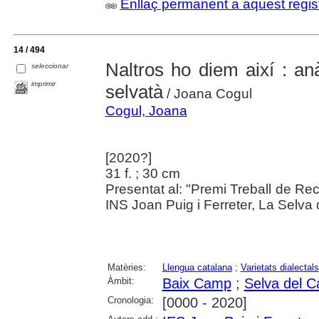
Enllaç permanent a aquest regis
14 / 494
Naltros ho diem així : anàl
seleccionar
imprimir
selvatà
/ Joana Cogul
Cogul, Joana
[2020?]
31 f. ; 30 cm
Presentat al: "Premi Treball de Rec
INS Joan Puig i Ferreter, La Selva 
Matèries:
Llengua catalana
;
Varietats dialectals
Àmbit:
Baix Camp
;
Selva del C
Cronologia:
[0000 - 2020]