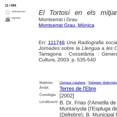
11 / 494
El Tortosí en els mitj
seleccionar
imprimir
Montserrat i Grau
Montserrat Grau, Mònica
En:
111746
Una Radiografia socia
Jornades sobre la Llengua a les
Tarragona : Cossetània : Gener
Cultura, 2003. p. 535-540
Matèries:
Llengua catalana
;
Varietats dialectals
Àmbit:
Terres de l'Ebre
Cronologia:
[2002]
Localització:
B. Dr. Frias (l'Ametlla
Muntanyola (l'Espluga de 
(Deltebre); B. Municipal 