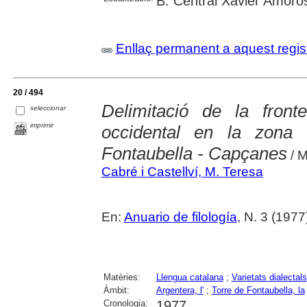
B. Central Xavier Amoró
Enllaç permanent a aquest regis
20 / 494
Delimitació de la fronte
seleccionar
imprimir
occidental en la zona 
Fontaubella - Capçanes
/ M
Cabré i Castellví, M. Teresa
En:
Anuario de filología
, N. 3 (1977)
Matèries:
Llengua catalana
;
Varietats dialectals
Àmbit:
Argentera, l'
;
Torre de Fontaubella, la
Cronologia:
1977