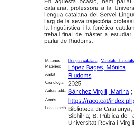
En aquesta ocasió, hem parlat
catalana, professora a la Universi
llengua catalana del Servei Lingu
llarg de la seva trajectòria profes
la linguùística i la fonètica catal
treball final de màster a estudiar 
parlar de Riudoms.
Matèries:
Llengua catalana
;
Varietats dialectals
Matèries:
López Bages, Mònica
Àmbit:
Riudoms
Cronologia:
2025
Autors add.:
Sánchez Virgili, Marina
Accés:
https://raco.cat/index.p
Localització:
Biblioteca de Catalunya
Sibhil·la; B. Pública de
Universitat Rovira i Virgili