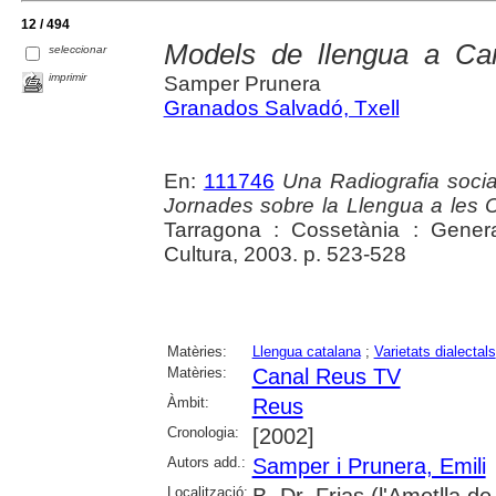
12 / 494
Models de llengua a Ca
seleccionar
imprimir
Samper Prunera
Granados Salvadó, Txell
En:
111746
Una Radiografia socia
Jornades sobre la Llengua a les
Tarragona : Cossetània : Gener
Cultura, 2003. p. 523-528
Matèries:
Llengua catalana
;
Varietats dialectals
Matèries:
Canal Reus TV
Àmbit:
Reus
Cronologia:
[2002]
Autors add.:
Samper i Prunera, Emili
Localització: