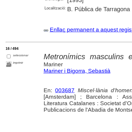
Localització:
B. Pública de Tarragona
Enllaç permanent a aquest regis
16 / 494
Metronímics masculins e
seleccionar
imprimir
Mariner
Mariner i Bigorra, Sebastià
En:
003687
Miscel·lània d'home
[Amsterdam] ; Barcelona : Asso
Literatura Catalanes : Societat d'
Publicacions de l'Abadia de Montse