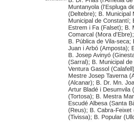
B. Dr. Frias (l'Ametlla
Muntanyola (l'Espluga de 
(Deltebre); B. Municipal 
Municipal de Constantí; 
Estrem i Fa (Falset); B. 
Comarcal (Mora d'Ebre); 
B. Pública de Vila-seca; 
Juan i Arbó (Amposta); B
B. Josep Avinyó (Ginest
(Sarral); B. Municipal d
Ventura Gassol (Calafell)
Mestre Josep Taverna (Alf
(Alcanar); B. Dr. Mn. J
Artur Bladé i Desumvila (
(Tortosa); B. Mestra Mar
Escudé Albesa (Santa Bà
(Reus); B. Cabra-Feixet 
(Tivissa); B. Popular (Ul