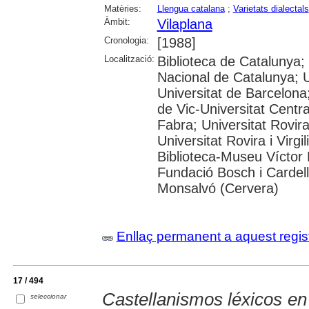
Matèries:
Llengua catalana
;
Varietats dialectals
Àmbit:
Vilaplana
Cronologia:
[1988]
Localització:
Biblioteca de Catalunya;
Nacional de Catalunya; 
Universitat de Barcelona;
de Vic-Universitat Centr
Fabra; Universitat Rovira 
Universitat Rovira i Virg
Biblioteca-Museu Víctor B
Fundació Bosch i Cardell
Monsalvó (Cervera)
Enllaç permanent a aquest regis
17 / 494
Castellanismos léxicos en
seleccionar