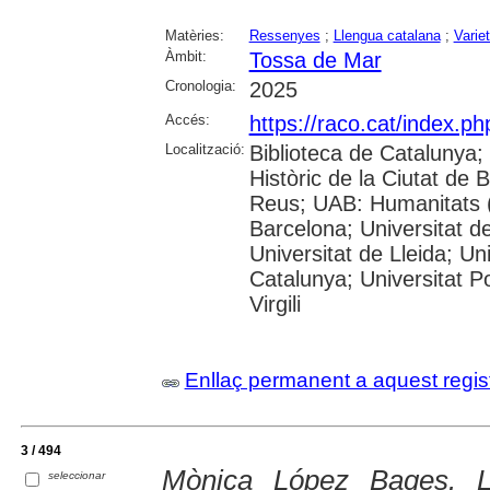
Matèries:
Ressenyes
;
Llengua catalana
;
Variet
Àmbit:
Tossa de Mar
Cronologia:
2025
Accés:
https://raco.cat/index.p
Localització:
Biblioteca de Catalunya;
Històric de la Ciutat de
Reus; UAB: Humanitats (
Barcelona; Universitat de
Universitat de Lleida; Un
Catalunya; Universitat P
Virgili
Enllaç permanent a aquest regis
3 / 494
Mònica López Bages. L
seleccionar