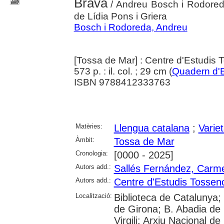
Brava
/ Andreu Bosch i Rodored
de Lídia Pons i Griera
Bosch i Rodoreda, Andreu
[Tossa de Mar] : Centre d'Estudis 
573 p. : il. col. ; 29 cm (
Quadern d'
ISBN 9788412333763
Matèries:
Llengua catalana
;
Variet
Àmbit:
Tossa de Mar
Cronologia:
[0000 - 2025]
Autors add.:
Sallés Fernández, Carm
Autors add.:
Centre d'Estudis Tossen
Localització:
Biblioteca de Catalunya; 
de Girona; B. Abadia de 
Virgili; Arxiu Nacional d