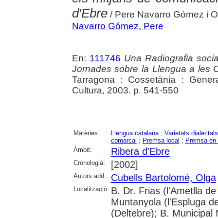
d'Ebre
/ Pere Navarro Gómez i O
Navarro Gómez, Pere
En:
111746
Una Radiografia socia
Jornades sobre la Llengua a les
Tarragona : Cossetània : Gener
Cultura, 2003. p. 541-550
Matèries:
Llengua catalana
;
Varietats dialectals
comarcal
;
Premsa local
;
Premsa en 
Àmbit:
Ribera d'Ebre
Cronologia:
[2002]
Autors add.:
Cubells Bartolomé, Olga
Localització:
B. Dr. Frias (l'Ametlla
Muntanyola (l'Espluga de 
(Deltebre); B. Municipal 